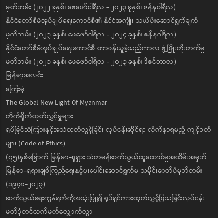
မှတ်တမ်း (၂၀၂၂ ခုနှစ်၊ ဖေဖော်ဝါရီလ - ၂၀၂၃ ခုနှစ်၊ ဇန်နဝါရီလ)
နိုင်ငံတော်စီမံအုပ်ချုပ်ရေးကောင်စီ၏ နိုင်ငံအကျိုး သယ်ပိုးဆောင်ရွက်ချက်
မှတ်တမ်း (၂၀၂၃ ခုနှစ်၊ ဖေဖော်ဝါရီလ - ၂၀၂၄ ခုနှစ်၊ ဇန်နဝါရီလ)
နိုင်ငံတော်စီမံအုပ်ချုပ်ရေးကောင်စီ တာဝန်ယူခဲ့သည့်ကာလ ဖွံ့ဖြိုးတိုးတက်မှု
မှတ်တမ်း (၂၀၂၁ ခုနှစ်၊ ဖေဖော်ဝါရီလ - ၂၀၂၃ ခုနှစ်၊ ဒီဇင်ဘာလ)
မြန်မာ့အလင်း
ကြေးမုံ
The Global New Light Of Myanmar
တိုက်ရိုက်ထုတ်လွှင့်မှုများ
ရုပ်မြင်သံကြားနှင့်အသံထုတ်လွှင့်ခြင်း လုပ်ငန်းဆိုင်ရာ လိုက်နာရမည့် ကျင့်ဝတ်
များ (Code of Ethics)
(၇၅)နှစ်မြောက် မြန်မာ-ရုရှား သံတမန်ဆက်သွယ်ထူထောင်မှုအထိမ်းအမှတ်
မြန်မာ-ရုရှားချစ်ကြည်ရေးနှင့်ပူးပေါင်းဆောင်ရွက်မှု သမိုင်းဓာတ်ပုံမှတ်တမ်း
(၁၉၄၈-၂၀၂၃)
ဆက်သွယ်ရေးကွန်ရက်ကိုအသုံးပြု၍ ရုပ်ရှင်ကားထုတ်လွှင့်ပြသခြင်းလုပ်ငန်း
မှတ်ပုံတင်လက်မှတ်လျှောက်လွှာ