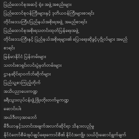
ပြည်ထောင်စုအဆင့် ရုံး၊ အဖွဲ့အစည်းများ
ပြည်ထောင်စုဝန်ကြီးများနှင့် ဒုတိယဝန်ကြီးများစာရင်း
တိုင်းဒေသကြီး/ပြည်နယ်အစိုးရအဖွဲ့ အမည်စာရင်း
ပြည်ထောင်စုအစိုးရသတင်းထုတ်ပြန်ရေးအဖွဲ့
တိုင်းဒေသကြီးနှင့် ပြည်နယ်အစိုးရများ၏ ပြောရေးဆိုခွင့်ပုဂ္ဂိုလ်များ အမည်
စာရင်း
မြန်မာနိုင်ငံ ပြန်တမ်းများ
သတင်းစာရှင်းလင်းပွဲမှတ်တမ်းများ
ဌာနဆိုင်ရာဝက်ဘ်ဆိုက်များ
ပြည်သူ့စာကြည့်တိုက်
အသိပညာပေးကဏ္ဍ
ခရီးသွားလုပ်ငန်းဖွံ့ဖြိုးတိုးတက်မှုကဏ္ဍ
ဆောင်းပါး
အယ်ဒီတာ့အာဘော်
မီဒီယာနှင့်သတင်းအချက်အလက်ဆိုင်ရာ သိနားလည်မှု
နိုင်ငံတော်စီမံအုပ်ချုပ်ရေးကောင်စီ၏ နိုင်ငံအကျိုး သယ်ပိုးဆောင်ရွက်ချက်