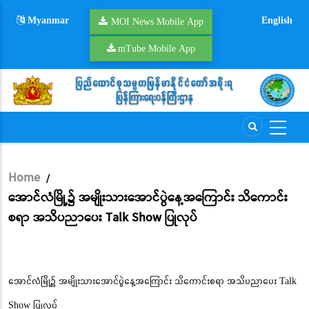
Skip
Myanmar
English
to
MOI News Mobile App
main
mTube Mobile App
content
Home
/
Breadcrumb
အောင်လံမြို့၌ အမျိုးသားအောင်ပွဲနေ့အကြောင်း သိကောင်း
စရာ အသိပညာပေး Talk Show ပြုလုပ်
အောင်လံမြို့၌ အမျိုးသားအောင်ပွဲနေ့အကြောင်း သိကောင်းစရာ အသိပညာပေး Talk
Show ပြုလုပ်