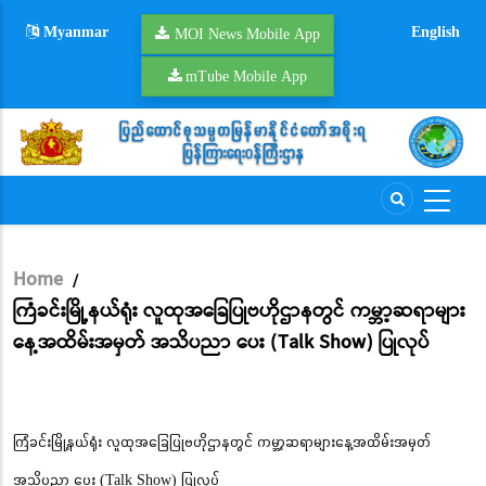
Skip
Myanmar
English
to
MOI News Mobile App
main
mTube Mobile App
content
Home
/
Breadcrumb
ကြံခင်းမြို့နယ်ရုံး လူထုအခြေပြုဗဟိုဌာနတွင် ကမ္ဘာ့ဆရာများ
နေ့အထိမ်းအမှတ် အသိပညာ ပေး (Talk Show) ပြုလုပ်
ကြံခင်းမြို့နယ်ရုံး လူထုအခြေပြုဗဟိုဌာနတွင် ကမ္ဘာ့ဆရာများနေ့အထိမ်းအမှတ်
အသိပညာ ပေး (Talk Show) ပြုလုပ်