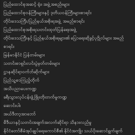
ပြည်ထောင်စုအဆင့် ရုံး၊ အဖွဲ့အစည်းများ
ပြည်ထောင်စုဝန်ကြီးများနှင့် ဒုတိယဝန်ကြီးများစာရင်း
တိုင်းဒေသကြီး/ပြည်နယ်အစိုးရအဖွဲ့ အမည်စာရင်း
ပြည်ထောင်စုအစိုးရသတင်းထုတ်ပြန်ရေးအဖွဲ့
တိုင်းဒေသကြီးနှင့် ပြည်နယ်အစိုးရများ၏ ပြောရေးဆိုခွင့်ပုဂ္ဂိုလ်များ အမည်
စာရင်း
မြန်မာနိုင်ငံ ပြန်တမ်းများ
သတင်းစာရှင်းလင်းပွဲမှတ်တမ်းများ
ဌာနဆိုင်ရာဝက်ဘ်ဆိုက်များ
ပြည်သူ့စာကြည့်တိုက်
အသိပညာပေးကဏ္ဍ
ခရီးသွားလုပ်ငန်းဖွံ့ဖြိုးတိုးတက်မှုကဏ္ဍ
ဆောင်းပါး
အယ်ဒီတာ့အာဘော်
မီဒီယာနှင့်သတင်းအချက်အလက်ဆိုင်ရာ သိနားလည်မှု
နိုင်ငံတော်စီမံအုပ်ချုပ်ရေးကောင်စီ၏ နိုင်ငံအကျိုး သယ်ပိုးဆောင်ရွက်ချက်