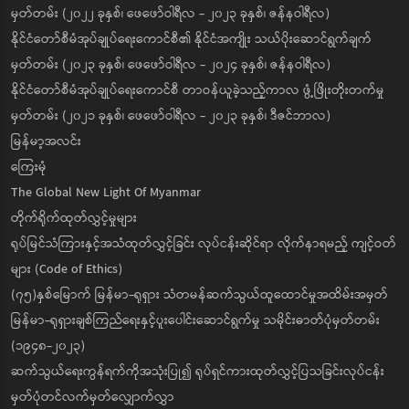
မှတ်တမ်း (၂၀၂၂ ခုနှစ်၊ ဖေဖော်ဝါရီလ - ၂၀၂၃ ခုနှစ်၊ ဇန်နဝါရီလ)
နိုင်ငံတော်စီမံအုပ်ချုပ်ရေးကောင်စီ၏ နိုင်ငံအကျိုး သယ်ပိုးဆောင်ရွက်ချက်
မှတ်တမ်း (၂၀၂၃ ခုနှစ်၊ ဖေဖော်ဝါရီလ - ၂၀၂၄ ခုနှစ်၊ ဇန်နဝါရီလ)
နိုင်ငံတော်စီမံအုပ်ချုပ်ရေးကောင်စီ တာဝန်ယူခဲ့သည့်ကာလ ဖွံ့ဖြိုးတိုးတက်မှု
မှတ်တမ်း (၂၀၂၁ ခုနှစ်၊ ဖေဖော်ဝါရီလ - ၂၀၂၃ ခုနှစ်၊ ဒီဇင်ဘာလ)
မြန်မာ့အလင်း
ကြေးမုံ
The Global New Light Of Myanmar
တိုက်ရိုက်ထုတ်လွှင့်မှုများ
ရုပ်မြင်သံကြားနှင့်အသံထုတ်လွှင့်ခြင်း လုပ်ငန်းဆိုင်ရာ လိုက်နာရမည့် ကျင့်ဝတ်
များ (Code of Ethics)
(၇၅)နှစ်မြောက် မြန်မာ-ရုရှား သံတမန်ဆက်သွယ်ထူထောင်မှုအထိမ်းအမှတ်
မြန်မာ-ရုရှားချစ်ကြည်ရေးနှင့်ပူးပေါင်းဆောင်ရွက်မှု သမိုင်းဓာတ်ပုံမှတ်တမ်း
(၁၉၄၈-၂၀၂၃)
ဆက်သွယ်ရေးကွန်ရက်ကိုအသုံးပြု၍ ရုပ်ရှင်ကားထုတ်လွှင့်ပြသခြင်းလုပ်ငန်း
မှတ်ပုံတင်လက်မှတ်လျှောက်လွှာ