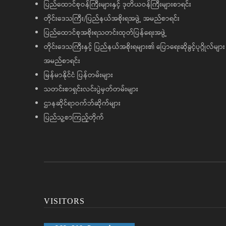
ပြည်ထောင်စုဝန်ကြီးများနှင့် ဒုတိယဝန်ကြီးများစာရင်း
တိုင်းဒေသကြီး/ပြည်နယ်အစိုးရအဖွဲ့ အမည်စာရင်း
ပြည်ထောင်စုအစိုးရသတင်းထုတ်ပြန်ရေးအဖွဲ့
တိုင်းဒေသကြီးနှင့် ပြည်နယ်အစိုးရများ၏ ပြောရေးဆိုခွင့်ပုဂ္ဂိုလ်များ
အမည်စာရင်း
မြန်မာနိုင်ငံ ပြန်တမ်းများ
သတင်းစာရှင်းလင်းပွဲမှတ်တမ်းများ
ဌာနဆိုင်ရာဝက်ဘ်ဆိုက်များ
ပြည်သူ့စာကြည့်တိုက်
VISITORS