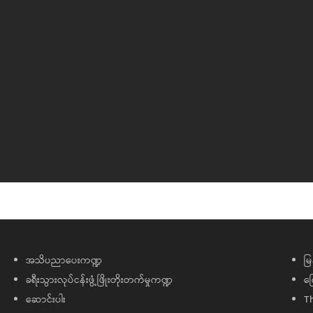
အသိပညာပေးကဏ္ဍ
မြ
ခရီးသွားလုပ်ငန်းဖွံ့ဖြိုးတိုးတက်မှုကဏ္ဍ
ကြ
ဆောင်းပါး
T