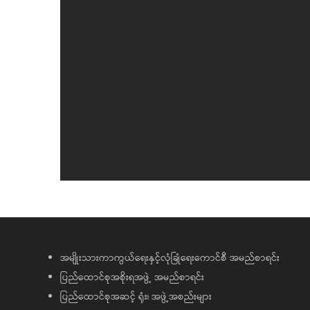
အမျိုးသားကာကွယ်ရေးနှင့်လုံခြုံရေးကောင်စီ အမည်စာရင်း
ပြည်ထောင်စုအစိုးရအဖွဲ့ အမည်စာရင်း
ပြည်ထောင်စုအဆင့် ရုံး၊ အဖွဲ့အစည်းများ