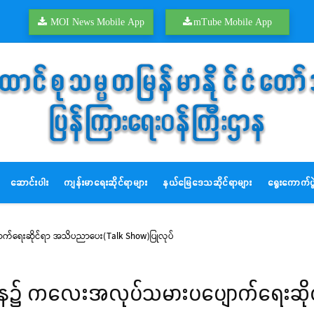
MOI News Mobile App
mTube Mobile App
ဆောင်းပါး
ကျန်းမာရေးဆိုင်ရာများ
နယ်မြေဒေသဆိုင်ရာများ
ရွေးကောက်ပွဲ
ာက်ရေးဆိုင်ရာ အသိပညာပေး(Talk Show)ပြုလုပ်
ဟိုဌာန၌ ကလေးအလုပ်သမားပပျောက်ရေးဆ