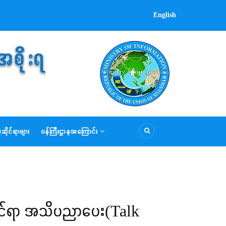
English
ဆိုင်ရာများ
ဝန်ကြီးဌာနအကြောင်း
ိုင်ရာ အသိပညာပေး(Talk