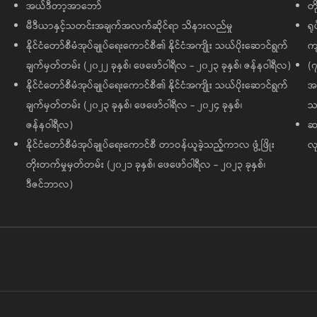
အယ်ဒီတာ့အာဘော်
တိ
မီဒီယာနှင့်သတင်းအချက်အလက်ဆိုင်ရာ သိနားလည်မှု
ရု
နိုင်ငံတော်စီမံအုပ်ချုပ်ရေးကောင်စီ၏ နိုင်ငံအကျိုး သယ်ပိုးဆောင်ရွက်
ကျ
ချက်မှတ်တမ်း (၂၀၂၂ ခုနှစ်၊ ဖေဖော်ဝါရီလ - ၂၀၂၃ ခုနှစ်၊ ဇန်နဝါရီလ)
(၇
နိုင်ငံတော်စီမံအုပ်ချုပ်ရေးကောင်စီ၏ နိုင်ငံအကျိုး သယ်ပိုးဆောင်ရွက်
အထ
ချက်မှတ်တမ်း (၂၀၂၃ ခုနှစ်၊ ဖေဖော်ဝါရီလ - ၂၀၂၄ ခုနှစ်၊
သမ
ဇန်နဝါရီလ)
ဆက
နိုင်ငံတော်စီမံအုပ်ချုပ်ရေးကောင်စီ တာဝန်ယူခဲ့သည့်ကာလ ဖွံ့ဖြိုး
လု
တိုးတက်မှုမှတ်တမ်း (၂၀၂၁ ခုနှစ်၊ ဖေဖော်ဝါရီလ - ၂၀၂၃ ခုနှစ်၊
ဒီဇင်ဘာလ)