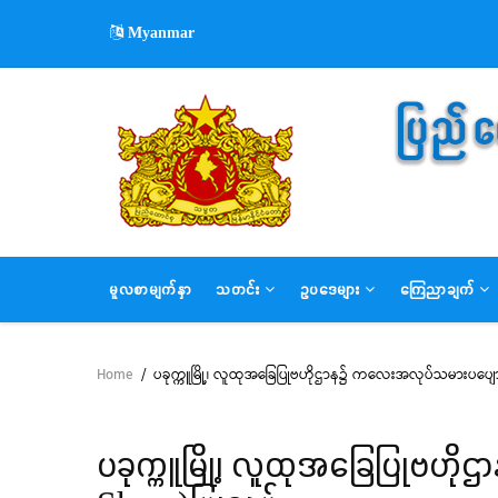
Skip
Myanmar
to
main
content
MAIN
မူလစာမျက်နှာ
သတင်း
ဥပဒေများ
ကြေညာချက်
NAVIGATION
Home
/
ပခုက္ကူမြို့၊ လူထုအခြေပြုဗဟိုဌာန၌ ကလေးအလုပ်သမားပပျေ
Breadcrumb
ပခုက္ကူမြို့၊ လူထုအခြေပြုဗ