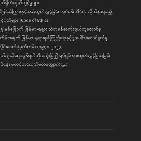
ုက်ရိုက်ထုတ်လွှင့်မှုများ
ပ်မြင်သံကြားနှင့်အသံထုတ်လွှင့်ခြင်း လုပ်ငန်းဆိုင်ရာ လိုက်နာရမည့်
င့်ဝတ်များ (Code of Ethics)
၅)နှစ်မြောက် မြန်မာ-ရုရှား သံတမန်ဆက်သွယ်ထူထောင်မှု
ိမ်းအမှတ် မြန်မာ-ရုရှားချစ်ကြည်ရေးနှင့်ပူးပေါင်းဆောင်ရွက်မှု
ိုင်းဓာတ်ပုံမှတ်တမ်း (၁၉၄၈-၂၀၂၃)
်သွယ်ရေးကွန်ရက်ကိုအသုံးပြု၍ ရုပ်ရှင်ကားထုတ်လွှင့်ပြသခြင်း
ပ်ငန်း မှတ်ပုံတင်လက်မှတ်လျှောက်လွှာ