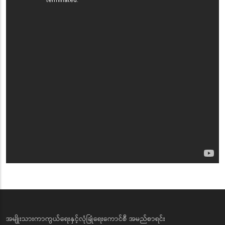
အမျိုးသားကာကွယ်ရေးနှင့်လုံခြုံရေးကောင်စီ အမည်စာရင်း