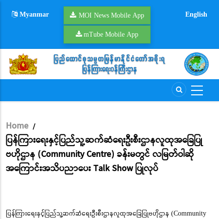
Skip
Myanmar
English
to
MOI News Mobile App
main
mTube Mobile App
content
Home
/
Breadcrumb
ပြန်ကြားရေးနှင့်ပြည်သူ့ဆက်ဆံရေးဦးစီးဌာနလူထုအခြေပြု
ဗဟိုဌာန (Community Centre) ခန်းမတွင် လမြတ်ဝါဆို
အကြောင်းအသိပညာပေး Talk Show ပြုလုပ်
ပြန်ကြားရေးနှင့်ပြည်သူ့ဆက်ဆံရေးဦးစီးဌာနလူထုအခြေပြုဗဟိုဌာန (Community