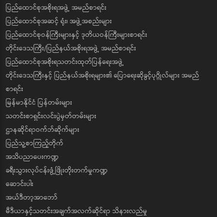
ပြည်ထောင်စုအစိုးရအဖွဲ့ အမည်စာရင်း
ပြည်ထောင်စုအဆင့် ရုံး၊ အဖွဲ့အစည်းများ
ပြည်ထောင်စုဝန်ကြီးများနှင့် ဒုတိယဝန်ကြီးများစာရင်း
တိုင်းဒေသကြီး/ပြည်နယ်အစိုးရအဖွဲ့ အမည်စာရင်း
ပြည်ထောင်စုအစိုးရသတင်းထုတ်ပြန်ရေးအဖွဲ့
တိုင်းဒေသကြီးနှင့် ပြည်နယ်အစိုးရများ၏ ပြောရေးဆိုခွင့်ပုဂ္ဂိုလ်များ အမည်
စာရင်း
မြန်မာနိုင်ငံ ပြန်တမ်းများ
သတင်းစာရှင်းလင်းပွဲမှတ်တမ်းများ
ဌာနဆိုင်ရာဝက်ဘ်ဆိုက်များ
ပြည်သူ့စာကြည့်တိုက်
အသိပညာပေးကဏ္ဍ
ခရီးသွားလုပ်ငန်းဖွံ့ဖြိုးတိုးတက်မှုကဏ္ဍ
ဆောင်းပါး
အယ်ဒီတာ့အာဘော်
မီဒီယာနှင့်သတင်းအချက်အလက်ဆိုင်ရာ သိနားလည်မှု