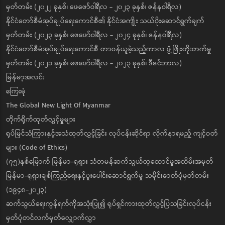
မှတ်တမ်း (၂၀၂၂ ခုနှစ်၊ ဖေဖော်ဝါရီလ - ၂၀၂၃ ခုနှစ်၊ ဇန်နဝါရီလ)
နိုင်ငံတော်စီမံအုပ်ချုပ်ရေးကောင်စီ၏ နိုင်ငံအကျိုး သယ်ပိုးဆောင်ရွက်ချက်
မှတ်တမ်း (၂၀၂၃ ခုနှစ်၊ ဖေဖော်ဝါရီလ - ၂၀၂၄ ခုနှစ်၊ ဇန်နဝါရီလ)
နိုင်ငံတော်စီမံအုပ်ချုပ်ရေးကောင်စီ တာဝန်ယူခဲ့သည့်ကာလ ဖွံ့ဖြိုးတိုးတက်မှု
မှတ်တမ်း (၂၀၂၁ ခုနှစ်၊ ဖေဖော်ဝါရီလ - ၂၀၂၃ ခုနှစ်၊ ဒီဇင်ဘာလ)
မြန်မာ့အလင်း
ကြေးမုံ
The Global New Light Of Myanmar
တိုက်ရိုက်ထုတ်လွှင့်မှုများ
ရုပ်မြင်သံကြားနှင့်အသံထုတ်လွှင့်ခြင်း လုပ်ငန်းဆိုင်ရာ လိုက်နာရမည့် ကျင့်ဝတ်
များ (Code of Ethics)
(၇၅)နှစ်မြောက် မြန်မာ-ရုရှား သံတမန်ဆက်သွယ်ထူထောင်မှုအထိမ်းအမှတ်
မြန်မာ-ရုရှားချစ်ကြည်ရေးနှင့်ပူးပေါင်းဆောင်ရွက်မှု သမိုင်းဓာတ်ပုံမှတ်တမ်း
(၁၉၄၈-၂၀၂၃)
ဆက်သွယ်ရေးကွန်ရက်ကိုအသုံးပြု၍ ရုပ်ရှင်ကားထုတ်လွှင့်ပြသခြင်းလုပ်ငန်း
မှတ်ပုံတင်လက်မှတ်လျှောက်လွှာ