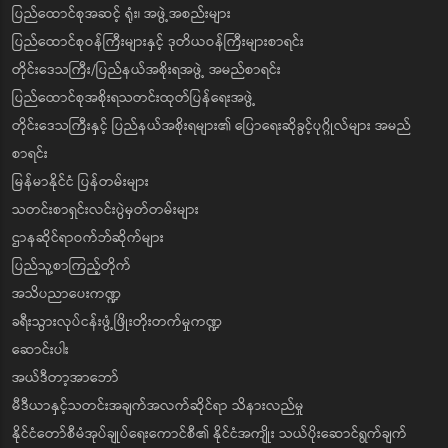
ပြည်ထောင်စုအဆင့် ရုံး၊ အဖွဲ့အစည်းများ
ပြည်ထောင်စုဝန်ကြီးများနှင့် ဒုတိယဝန်ကြီးများစာရင်း
တိုင်းဒေသကြီး/ပြည်နယ်အစိုးရအဖွဲ့ အမည်စာရင်း
ပြည်ထောင်စုအစိုးရသတင်းထုတ်ပြန်ရေးအဖွဲ့
တိုင်းဒေသကြီးနှင့် ပြည်နယ်အစိုးရများ၏ ပြောရေးဆိုခွင့်ပုဂ္ဂိုလ်များ အမည်
စာရင်း
မြန်မာနိုင်ငံ ပြန်တမ်းများ
သတင်းစာရှင်းလင်းပွဲမှတ်တမ်းများ
ဌာနဆိုင်ရာဝက်ဘ်ဆိုက်များ
ပြည်သူ့စာကြည့်တိုက်
အသိပညာပေးကဏ္ဍ
ခရီးသွားလုပ်ငန်းဖွံ့ဖြိုးတိုးတက်မှုကဏ္ဍ
ဆောင်းပါး
အယ်ဒီတာ့အာဘော်
မီဒီယာနှင့်သတင်းအချက်အလက်ဆိုင်ရာ သိနားလည်မှု
နိုင်ငံတော်စီမံအုပ်ချုပ်ရေးကောင်စီ၏ နိုင်ငံအကျိုး သယ်ပိုးဆောင်ရွက်ချက်