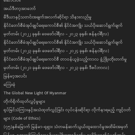
ဆောင်းပါး
အယ်ဒီတာ့အာဘော်
မီဒီယာနှင့်သတင်းအချက်အလက်ဆိုင်ရာ သိနားလည်မှု
နိုင်ငံတော်စီမံအုပ်ချုပ်ရေးကောင်စီ၏ နိုင်ငံအကျိုး သယ်ပိုးဆောင်ရွက်ချက်
မှတ်တမ်း (၂၀၂၂ ခုနှစ်၊ ဖေဖော်ဝါရီလ - ၂၀၂၃ ခုနှစ်၊ ဇန်နဝါရီလ)
နိုင်ငံတော်စီမံအုပ်ချုပ်ရေးကောင်စီ၏ နိုင်ငံအကျိုး သယ်ပိုးဆောင်ရွက်ချက်
မှတ်တမ်း (၂၀၂၃ ခုနှစ်၊ ဖေဖော်ဝါရီလ - ၂၀၂၄ ခုနှစ်၊ ဇန်နဝါရီလ)
နိုင်ငံတော်စီမံအုပ်ချုပ်ရေးကောင်စီ တာဝန်ယူခဲ့သည့်ကာလ ဖွံ့ဖြိုးတိုးတက်မှု
မှတ်တမ်း (၂၀၂၁ ခုနှစ်၊ ဖေဖော်ဝါရီလ - ၂၀၂၃ ခုနှစ်၊ ဒီဇင်ဘာလ)
မြန်မာ့အလင်း
ကြေးမုံ
The Global New Light Of Myanmar
တိုက်ရိုက်ထုတ်လွှင့်မှုများ
ရုပ်မြင်သံကြားနှင့်အသံထုတ်လွှင့်ခြင်း လုပ်ငန်းဆိုင်ရာ လိုက်နာရမည့် ကျင့်ဝတ်
များ (Code of Ethics)
(၇၅)နှစ်မြောက် မြန်မာ-ရုရှား သံတမန်ဆက်သွယ်ထူထောင်မှုအထိမ်းအမှတ်