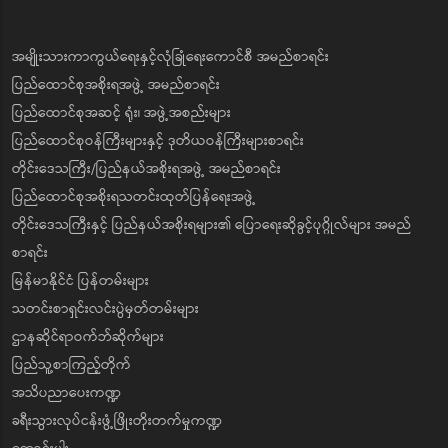
အမျိုးသားကာကွယ်ရေးနှင့်လုံခြုံရေးကောင်စီ အမည်စာရင်း
ပြည်ထောင်စုအစိုးရအဖွဲ့ အမည်စာရင်း
ပြည်ထောင်စုအဆင့် ရုံး၊ အဖွဲ့အစည်းများ
ပြည်ထောင်စုဝန်ကြီးများနှင့် ဒုတိယဝန်ကြီးများစာရင်း
တိုင်းဒေသကြီး/ပြည်နယ်အစိုးရအဖွဲ့ အမည်စာရင်း
ပြည်ထောင်စုအစိုးရသတင်းထုတ်ပြန်ရေးအဖွဲ့
တိုင်းဒေသကြီးနှင့် ပြည်နယ်အစိုးရများ၏ ပြောရေးဆိုခွင့်ပုဂ္ဂိုလ်များ အမည်
စာရင်း
မြန်မာနိုင်ငံ ပြန်တမ်းများ
သတင်းစာရှင်းလင်းပွဲမှတ်တမ်းများ
ဌာနဆိုင်ရာဝက်ဘ်ဆိုက်များ
ပြည်သူ့စာကြည့်တိုက်
အသိပညာပေးကဏ္ဍ
ခရီးသွားလုပ်ငန်းဖွံ့ဖြိုးတိုးတက်မှုကဏ္ဍ