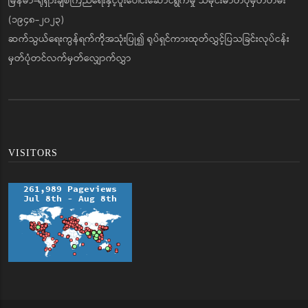
မြန်မာ-ရုရှားချစ်ကြည်ရေးနှင့်ပူးပေါင်းဆောင်ရွက်မှု သမိုင်းဓာတ်ပုံမှတ်တမ်း
(၁၉၄၈-၂၀၂၃)
ဆက်သွယ်ရေးကွန်ရက်ကိုအသုံးပြု၍ ရုပ်ရှင်ကားထုတ်လွှင့်ပြသခြင်းလုပ်ငန်း
မှတ်ပုံတင်လက်မှတ်လျှောက်လွှာ
VISITORS