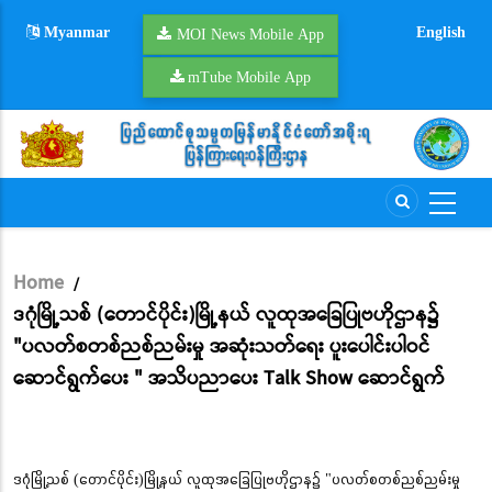
Skip
Myanmar
English
to
MOI News Mobile App
main
mTube Mobile App
content
Home
/
Breadcrumb
ဒဂုံမြို့သစ် (တောင်ပိုင်း)မြို့နယ် လူထုအခြေပြုဗဟိုဌာန၌
"ပလတ်စတစ်ညစ်ညမ်းမှု အဆုံးသတ်ရေး ပူးပေါင်းပါဝင်
ဆောင်ရွက်ပေး " အသိပညာပေး Talk Show ဆောင်ရွက်
ဒဂုံမြို့သစ် (တောင်ပိုင်း)မြို့နယ် လူထုအခြေပြုဗဟိုဌာန၌ "ပလတ်စတစ်ညစ်ညမ်းမှု