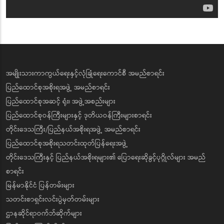
အမျိုးသားကာကွယ်ရေးနှင့်လုံခြုံရေးကောင်စီ အမည်စာရင်း
ပြည်ထောင်စုအစိုးရအဖွဲ့ အမည်စာရင်း
ပြည်ထောင်စုအဆင့် ရုံး၊ အဖွဲ့အစည်းများ
ပြည်ထောင်စုဝန်ကြီးများနှင့် ဒုတိယဝန်ကြီးများစာရင်း
တိုင်းဒေသကြီး/ပြည်နယ်အစိုးရအဖွဲ့ အမည်စာရင်း
ပြည်ထောင်စုအစိုးရသတင်းထုတ်ပြန်ရေးအဖွဲ့
တိုင်းဒေသကြီးနှင့် ပြည်နယ်အစိုးရများ၏ ပြောရေးဆိုခွင့်ပုဂ္ဂိုလ်များ အမည်
စာရင်း
မြန်မာနိုင်ငံ ပြန်တမ်းများ
သတင်းစာရှင်းလင်းပွဲမှတ်တမ်းများ
ဌာနဆိုင်ရာဝက်ဘ်ဆိုက်များ