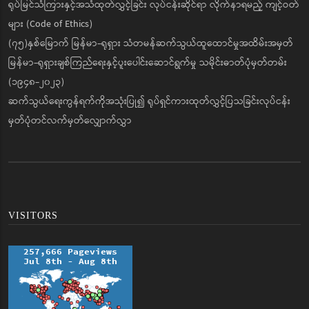
ရုပ်မြင်သံကြားနှင့်အသံထုတ်လွှင့်ခြင်း လုပ်ငန်းဆိုင်ရာ လိုက်နာရမည့် ကျင့်ဝတ်
များ (Code of Ethics)
(၇၅)နှစ်မြောက် မြန်မာ-ရုရှား သံတမန်ဆက်သွယ်ထူထောင်မှုအထိမ်းအမှတ်
မြန်မာ-ရုရှားချစ်ကြည်ရေးနှင့်ပူးပေါင်းဆောင်ရွက်မှု သမိုင်းဓာတ်ပုံမှတ်တမ်း
(၁၉၄၈-၂၀၂၃)
ဆက်သွယ်ရေးကွန်ရက်ကိုအသုံးပြု၍ ရုပ်ရှင်ကားထုတ်လွှင့်ပြသခြင်းလုပ်ငန်း
မှတ်ပုံတင်လက်မှတ်လျှောက်လွှာ
VISITORS