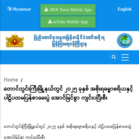
Skip
Myanmar
English
to
MOI News Mobile App
main
mTube Mobile App
content
Home
/
Breadcrumb
တောင်တွင်းကြီးမြို့နယ်တွင် ၂၀၂၅ ခုနှစ် အစိုးရဓမ္မာစရိယနှင့်
ပါဠိပထမပြန်စာမေးပွဲ အောင်မြင်စွာ ကျင်းပပြီးစီး
တောင်တွင်းကြီးမြို့နယ်တွင် ၂၀၂၅ ခုနှစ် အစိုးရဓမ္မာစရိယနှင့် ပါဠိပထမပြန်စာမေးပွဲ
အောင်မြင်စွာ ကျင်းပပြီးစီး