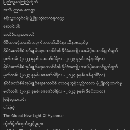
ပြည်သူ့စာကြည့်တိုက်
အသိပညာပေးကဏ္ဍ
ခရီးသွားလုပ်ငန်းဖွံ့ဖြိုးတိုးတက်မှုကဏ္ဍ
ဆောင်းပါး
အယ်ဒီတာ့အာဘော်
မီဒီယာနှင့်သတင်းအချက်အလက်ဆိုင်ရာ သိနားလည်မှု
နိုင်ငံတော်စီမံအုပ်ချုပ်ရေးကောင်စီ၏ နိုင်ငံအကျိုး သယ်ပိုးဆောင်ရွက်ချက်
မှတ်တမ်း (၂၀၂၂ ခုနှစ်၊ ဖေဖော်ဝါရီလ - ၂၀၂၃ ခုနှစ်၊ ဇန်နဝါရီလ)
နိုင်ငံတော်စီမံအုပ်ချုပ်ရေးကောင်စီ၏ နိုင်ငံအကျိုး သယ်ပိုးဆောင်ရွက်ချက်
မှတ်တမ်း (၂၀၂၃ ခုနှစ်၊ ဖေဖော်ဝါရီလ - ၂၀၂၄ ခုနှစ်၊ ဇန်နဝါရီလ)
နိုင်ငံတော်စီမံအုပ်ချုပ်ရေးကောင်စီ တာဝန်ယူခဲ့သည့်ကာလ ဖွံ့ဖြိုးတိုးတက်မှု
မှတ်တမ်း (၂၀၂၁ ခုနှစ်၊ ဖေဖော်ဝါရီလ - ၂၀၂၃ ခုနှစ်၊ ဒီဇင်ဘာလ)
မြန်မာ့အလင်း
ကြေးမုံ
The Global New Light Of Myanmar
တိုက်ရိုက်ထုတ်လွှင့်မှုများ