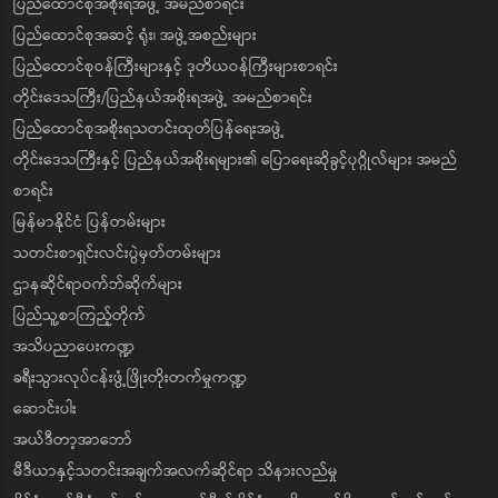
ပြည်ထောင်စုအစိုးရအဖွဲ့ အမည်စာရင်း
ပြည်ထောင်စုအဆင့် ရုံး၊ အဖွဲ့အစည်းများ
ပြည်ထောင်စုဝန်ကြီးများနှင့် ဒုတိယဝန်ကြီးများစာရင်း
တိုင်းဒေသကြီး/ပြည်နယ်အစိုးရအဖွဲ့ အမည်စာရင်း
ပြည်ထောင်စုအစိုးရသတင်းထုတ်ပြန်ရေးအဖွဲ့
တိုင်းဒေသကြီးနှင့် ပြည်နယ်အစိုးရများ၏ ပြောရေးဆိုခွင့်ပုဂ္ဂိုလ်များ အမည်
စာရင်း
မြန်မာနိုင်ငံ ပြန်တမ်းများ
သတင်းစာရှင်းလင်းပွဲမှတ်တမ်းများ
ဌာနဆိုင်ရာဝက်ဘ်ဆိုက်များ
ပြည်သူ့စာကြည့်တိုက်
အသိပညာပေးကဏ္ဍ
ခရီးသွားလုပ်ငန်းဖွံ့ဖြိုးတိုးတက်မှုကဏ္ဍ
ဆောင်းပါး
အယ်ဒီတာ့အာဘော်
မီဒီယာနှင့်သတင်းအချက်အလက်ဆိုင်ရာ သိနားလည်မှု