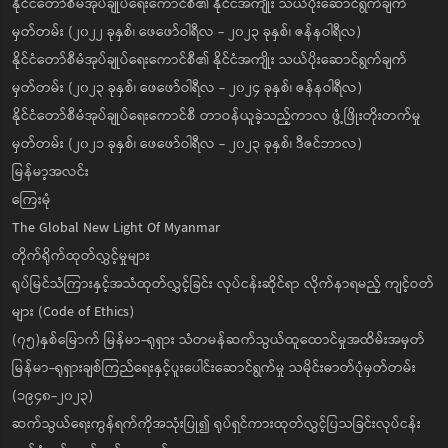
နိုင်ငံတော်စီမံအုပ်ချုပ်ရေးကောင်စီ၏ နိုင်ငံအကျိုး သယ်ပိုးဆောင်ရွက်ချက်
မှတ်တမ်း (၂၀၂၂ ခုနှစ်၊ ဖေဖော်ဝါရီလ - ၂၀၂၃ ခုနှစ်၊ ဇန်နဝါရီလ)
နိုင်ငံတော်စီမံအုပ်ချုပ်ရေးကောင်စီ၏ နိုင်ငံအကျိုး သယ်ပိုးဆောင်ရွက်ချက်
မှတ်တမ်း (၂၀၂၃ ခုနှစ်၊ ဖေဖော်ဝါရီလ - ၂၀၂၄ ခုနှစ်၊ ဇန်နဝါရီလ)
နိုင်ငံတော်စီမံအုပ်ချုပ်ရေးကောင်စီ တာဝန်ယူခဲ့သည့်ကာလ ဖွံ့ဖြိုးတိုးတက်မှု
မှတ်တမ်း (၂၀၂၁ ခုနှစ်၊ ဖေဖော်ဝါရီလ - ၂၀၂၃ ခုနှစ်၊ ဒီဇင်ဘာလ)
မြန်မာ့အလင်း
ကြေးမုံ
The Global New Light Of Myanmar
တိုက်ရိုက်ထုတ်လွှင့်မှုများ
ရုပ်မြင်သံကြားနှင့်အသံထုတ်လွှင့်ခြင်း လုပ်ငန်းဆိုင်ရာ လိုက်နာရမည့် ကျင့်ဝတ်
များ (Code of Ethics)
(၇၅)နှစ်မြောက် မြန်မာ-ရုရှား သံတမန်ဆက်သွယ်ထူထောင်မှုအထိမ်းအမှတ်
မြန်မာ-ရုရှားချစ်ကြည်ရေးနှင့်ပူးပေါင်းဆောင်ရွက်မှု သမိုင်းဓာတ်ပုံမှတ်တမ်း
(၁၉၄၈-၂၀၂၃)
ဆက်သွယ်ရေးကွန်ရက်ကိုအသုံးပြု၍ ရုပ်ရှင်ကားထုတ်လွှင့်ပြသခြင်းလုပ်ငန်း