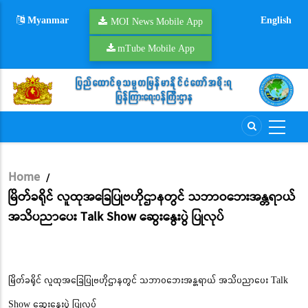
Skip
Myanmar
English
to
MOI News Mobile App
main
mTube Mobile App
content
Home
/
Breadcrumb
မြိတ်ခရိုင် လူထုအခြေပြုဗဟိုဌာနတွင် သဘာဝဘေးအန္တရာယ်
အသိပညာပေး Talk Show ဆွေးနွေးပွဲ ပြုလုပ်
မြိတ်ခရိုင် လူထုအခြေပြုဗဟိုဌာနတွင် သဘာဝဘေးအန္တရာယ် အသိပညာပေး Talk
Show ဆွေးနွေးပွဲ ပြုလုပ်