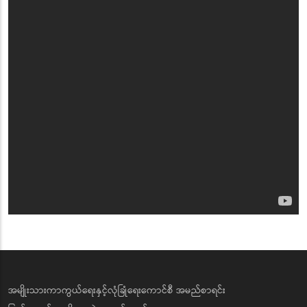
အမျိုးသားကာကွယ်ရေးနှင့်လုံခြုံရေးကောင်စီ အမည်စာရင်း