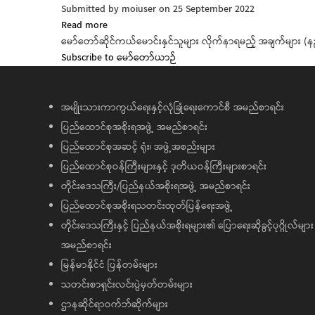
Submitted by
moiuser
on 25 September 2022
Read more
about
မော်တော်ဆိုင်ကယ်မောင်းနှင်သူများ လိုက်နာရမည့် အချက်များ (
မော်တော်ဆိုင်ကယ်
Subscribe to မော်တော်ယာဉ်
မောင်း
နှင်
သူများ
လိုက်နာ
အမျိုးသားကာကွယ်ရေးနှင့်လုံခြုံရေးကောင်စီ အမည်စာရင်း
ရ
ပြည်ထောင်စုအစိုးရအဖွဲ့ အမည်စာရင်း
မ
ပြည်ထောင်စုအဆင့် ရုံး၊ အဖွဲ့အစည်းများ
ည့်
ပြည်ထောင်စုဝန်ကြီးများနှင့် ဒုတိယဝန်ကြီးများစာရင်း
အချက်
တိုင်းဒေသကြီး/ပြည်နယ်အစိုးရအဖွဲ့ အမည်စာရင်း
များ
(နည်းဥပဒေ
ပြည်ထောင်စုအစိုးရသတင်းထုတ်ပြန်ရေးအဖွဲ့
၃၂၁)
တိုင်းဒေသကြီးနှင့် ပြည်နယ်အစိုးရများ၏ ပြောရေးဆိုခွင့်ပုဂ္ဂိုလ်များ
အမည်စာရင်း
မြန်မာနိုင်ငံ ပြန်တမ်းများ
သတင်းစာရှင်းလင်းပွဲမှတ်တမ်းများ
ဌာနဆိုင်ရာဝက်ဘ်ဆိုက်များ