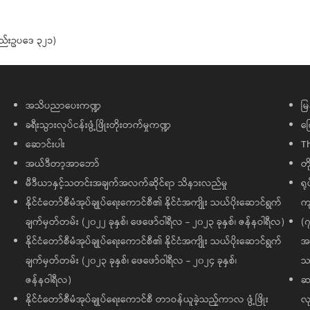
နည်းဥပဒေ ၃၂၁)
အသိပညာပေးကဏ္ဍ
မြ
ခရီးသွားလုပ်ငန်းဖွံ့ဖြိုးတိုးတက်မှုကဏ္ဍ
ကြ
ဆောင်းပါး
T
အယ်ဒီတာ့အာဘော်
တိ
မီဒီယာနှင့်သတင်းအချက်အလက်ဆိုင်ရာ သိနားလည်မှု
ရု
နိုင်ငံတော်စီမံအုပ်ချုပ်ရေးကောင်စီ၏ နိုင်ငံအကျိုး သယ်ပိုးဆောင်ရွက်
ကျ
ချက်မှတ်တမ်း (၂၀၂၂ ခုနှစ်၊ ဖေဖော်ဝါရီလ - ၂၀၂၃ ခုနှစ်၊ ဇန်နဝါရီလ)
(၇
နိုင်ငံတော်စီမံအုပ်ချုပ်ရေးကောင်စီ၏ နိုင်ငံအကျိုး သယ်ပိုးဆောင်ရွက်
အထ
ချက်မှတ်တမ်း (၂၀၂၃ ခုနှစ်၊ ဖေဖော်ဝါရီလ - ၂၀၂၄ ခုနှစ်၊
သမ
ဇန်နဝါရီလ)
ဆက
နိုင်ငံတော်စီမံအုပ်ချုပ်ရေးကောင်စီ တာဝန်ယူခဲ့သည့်ကာလ ဖွံ့ဖြိုး
လု