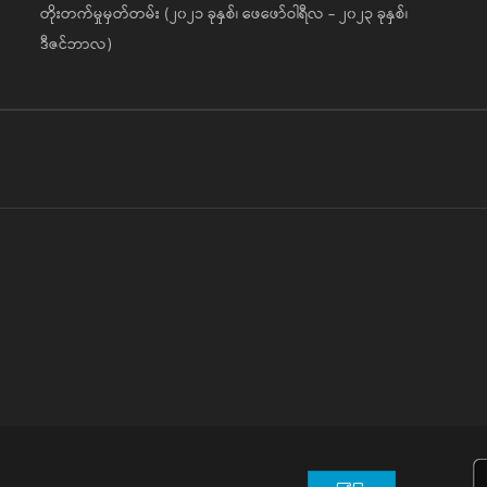
တိုးတက်မှုမှတ်တမ်း (၂၀၂၁ ခုနှစ်၊ ဖေဖော်ဝါရီလ - ၂၀၂၃ ခုနှစ်၊
ဒီဇင်ဘာလ)