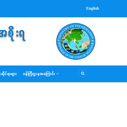
English
ဆိုင်ရာများ
ဝန်ကြီးဌာနအကြောင်း