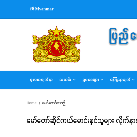
Skip
Myanmar
to
main
content
MAIN
မူလစာမျက်နှာ
သတင်း
ဥပဒေများ
ကြေညာချက်
NAVIGATION
Home
/
မော်တော်ယာဉ်
Breadcrumb
မော်တော်ဆိုင်ကယ်မောင်းနှင်သူများ လိုက်