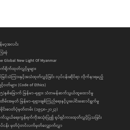
န်မာ့အလင်း
ေးမုံ
he Global New Light Of Myanmar
ုက်ရိုက်ထုတ်လွှင့်မှုများ
ပ်မြင်သံကြားနှင့်အသံထုတ်လွှင့်ခြင်း လုပ်ငန်းဆိုင်ရာ လိုက်နာရမည့်
င့်ဝတ်များ (Code of Ethics)
၅)နှစ်မြောက် မြန်မာ-ရုရှား သံတမန်ဆက်သွယ်ထူထောင်မှု
ိမ်းအမှတ် မြန်မာ-ရုရှားချစ်ကြည်ရေးနှင့်ပူးပေါင်းဆောင်ရွက်မှု
ိုင်းဓာတ်ပုံမှတ်တမ်း (၁၉၄၈-၂၀၂၃)
်သွယ်ရေးကွန်ရက်ကိုအသုံးပြု၍ ရုပ်ရှင်ကားထုတ်လွှင့်ပြသခြင်း
ပ်ငန်း မှတ်ပုံတင်လက်မှတ်လျှောက်လွှာ