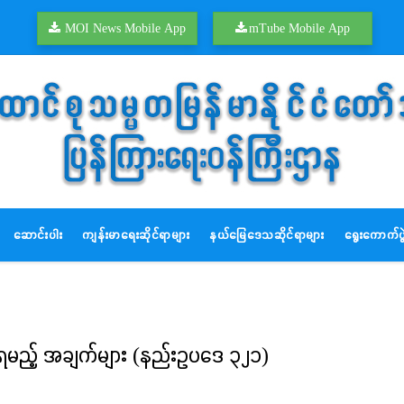
MOI News Mobile App
mTube Mobile App
ဆောင်းပါး
ကျန်းမာရေးဆိုင်ရာများ
နယ်မြေဒေသဆိုင်ရာများ
ရွေးကောက်ပွဲ
နာရမည့် အချက်များ (နည်းဥပဒေ ၃၂၁)