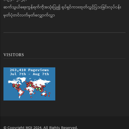
ဆက်သွယ်ရေးကွန်ရက်ကိုအသုံးပြု၍ ရုပ်ရှင်ကားထုတ်လွှင့်ပြသခြင်းလုပ်ငန်း
မှတ်ပုံတင်လက်မှတ်လျှောက်လွှာ
VISITORS
© Copyright
MOI
2024. All Rights Reserved.