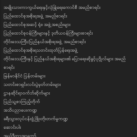
အမျိုးသားကာကွယ်ရေးနှင့်လုံခြုံရေးကောင်စီ အမည်စာရင်း
ပြည်ထောင်စုအစိုးရအဖွဲ့ အမည်စာရင်း
ပြည်ထောင်စုအဆင့် ရုံး၊ အဖွဲ့အစည်းများ
ပြည်ထောင်စုဝန်ကြီးများနှင့် ဒုတိယဝန်ကြီးများစာရင်း
တိုင်းဒေသကြီး/ပြည်နယ်အစိုးရအဖွဲ့ အမည်စာရင်း
ပြည်ထောင်စုအစိုးရသတင်းထုတ်ပြန်ရေးအဖွဲ့
တိုင်းဒေသကြီးနှင့် ပြည်နယ်အစိုးရများ၏ ပြောရေးဆိုခွင့်ပုဂ္ဂိုလ်များ အမည်
စာရင်း
မြန်မာနိုင်ငံ ပြန်တမ်းများ
သတင်းစာရှင်းလင်းပွဲမှတ်တမ်းများ
ဌာနဆိုင်ရာဝက်ဘ်ဆိုက်များ
ပြည်သူ့စာကြည့်တိုက်
အသိပညာပေးကဏ္ဍ
ခရီးသွားလုပ်ငန်းဖွံ့ဖြိုးတိုးတက်မှုကဏ္ဍ
ဆောင်းပါး
အယ်ဒီတာ့အာဘော်