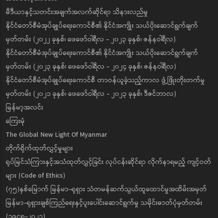
မီဒီယာနှင့်သတင်းအချက်အလက်ဆိုင်ရာ သိနားလည်မှု
နိုင်ငံတော်စီမံအုပ်ချုပ်ရေးကောင်စီ၏ နိုင်ငံအကျိုး သယ်ပိုးဆောင်ရွက်ချက်
မှတ်တမ်း (၂၀၂၂ ခုနှစ်၊ ဖေဖော်ဝါရီလ - ၂၀၂၃ ခုနှစ်၊ ဇန်နဝါရီလ)
နိုင်ငံတော်စီမံအုပ်ချုပ်ရေးကောင်စီ၏ နိုင်ငံအကျိုး သယ်ပိုးဆောင်ရွက်ချက်
မှတ်တမ်း (၂၀၂၃ ခုနှစ်၊ ဖေဖော်ဝါရီလ - ၂၀၂၄ ခုနှစ်၊ ဇန်နဝါရီလ)
နိုင်ငံတော်စီမံအုပ်ချုပ်ရေးကောင်စီ တာဝန်ယူခဲ့သည့်ကာလ ဖွံ့ဖြိုးတိုးတက်မှု
မှတ်တမ်း (၂၀၂၁ ခုနှစ်၊ ဖေဖော်ဝါရီလ - ၂၀၂၃ ခုနှစ်၊ ဒီဇင်ဘာလ)
မြန်မာ့အလင်း
ကြေးမုံ
The Global New Light Of Myanmar
တိုက်ရိုက်ထုတ်လွှင့်မှုများ
ရုပ်မြင်သံကြားနှင့်အသံထုတ်လွှင့်ခြင်း လုပ်ငန်းဆိုင်ရာ လိုက်နာရမည့် ကျင့်ဝတ်
များ (Code of Ethics)
(၇၅)နှစ်မြောက် မြန်မာ-ရုရှား သံတမန်ဆက်သွယ်ထူထောင်မှုအထိမ်းအမှတ်
မြန်မာ-ရုရှားချစ်ကြည်ရေးနှင့်ပူးပေါင်းဆောင်ရွက်မှု သမိုင်းဓာတ်ပုံမှတ်တမ်း
(၁၉၄၈-၂၀၂၃)