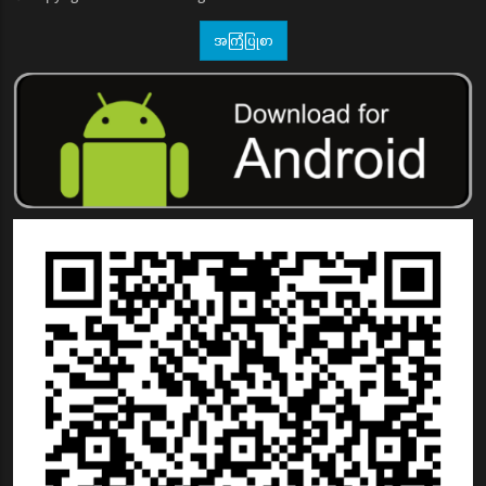
အကြံပြုစာ