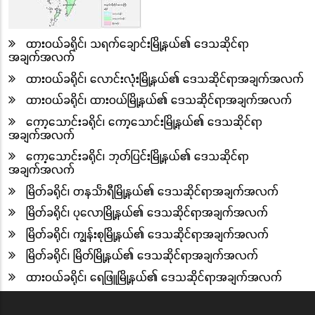
ထားဝယ်ခရိုင်၊ သရက်ချောင်းမြို့နယ်၏ ဒေသဆိုင်ရာ
အချက်အလက်
ထားဝယ်ခရိုင်၊ လောင်းလုံးမြို့နယ်၏ ဒေသဆိုင်ရာအချက်အလက်
ထားဝယ်ခရိုင်၊ ထားဝယ်မြို့နယ်၏ ဒေသဆိုင်ရာအချက်အလက်
ကော့သောင်းခရိုင်၊ ကော့သောင်းမြို့နယ်၏ ဒေသဆိုင်ရာ
အချက်အလက်
ကော့သောင်းခရိုင်၊ ဘုတ်ပြင်းမြို့နယ်၏ ဒေသဆိုင်ရာ
အချက်အလက်
မြိတ်ခရိုင်၊ တနင်္သာရီမြို့နယ်၏ ဒေသဆိုင်ရာအချက်အလက်
မြိတ်ခရိုင်၊ ပုလောမြို့နယ်၏ ဒေသဆိုင်ရာအချက်အလက်
မြိတ်ခရိုင်၊ ကျွန်းစုမြို့နယ်၏ ဒေသဆိုင်ရာအချက်အလက်
မြိတ်ခရိုင်၊ မြိတ်မြို့နယ်၏ ဒေသဆိုင်ရာအချက်အလက်
ထားဝယ်ခရိုင်၊ ရေဖြူမြို့နယ်၏ ဒေသဆိုင်ရာအချက်အလက်