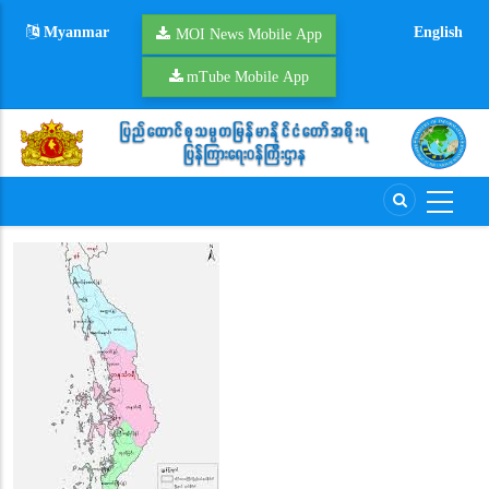
Skip
Myanmar
English
to
MOI News Mobile App
main
mTube Mobile App
content