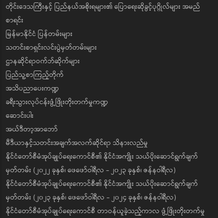
တိုင်းဒေသကြီးနှင့် ပြည်နယ်အစိုးရများ၏ ပြောရေးဆိုခွင့်ပုဂ္ဂိုလ်များ အမည်
စာရင်း
မြန်မာနိုင်ငံ ပြန်တမ်းများ
သတင်းစာရှင်းလင်းပွဲမှတ်တမ်းများ
ဌာနဆိုင်ရာဝက်ဘ်ဆိုက်များ
ပြည်သူ့စာကြည့်တိုက်
အသိပညာပေးကဏ္ဍ
ခရီးသွားလုပ်ငန်းဖွံ့ဖြိုးတိုးတက်မှုကဏ္ဍ
ဆောင်းပါး
အယ်ဒီတာ့အာဘော်
မီဒီယာနှင့်သတင်းအချက်အလက်ဆိုင်ရာ သိနားလည်မှု
နိုင်ငံတော်စီမံအုပ်ချုပ်ရေးကောင်စီ၏ နိုင်ငံအကျိုး သယ်ပိုးဆောင်ရွက်ချက်
မှတ်တမ်း (၂၀၂၂ ခုနှစ်၊ ဖေဖော်ဝါရီလ - ၂၀၂၃ ခုနှစ်၊ ဇန်နဝါရီလ)
နိုင်ငံတော်စီမံအုပ်ချုပ်ရေးကောင်စီ၏ နိုင်ငံအကျိုး သယ်ပိုးဆောင်ရွက်ချက်
မှတ်တမ်း (၂၀၂၃ ခုနှစ်၊ ဖေဖော်ဝါရီလ - ၂၀၂၄ ခုနှစ်၊ ဇန်နဝါရီလ)
နိုင်ငံတော်စီမံအုပ်ချုပ်ရေးကောင်စီ တာဝန်ယူခဲ့သည့်ကာလ ဖွံ့ဖြိုးတိုးတက်မှု