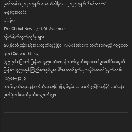
မှတ်တမ်း (၂၀၂၁ ခုနှစ်၊ ဖေဖော်ဝါရီလ - ၂၀၂၃ ခုနှစ်၊ ဒီဇင်ဘာလ)
မြန်မာ့အလင်း
ကြေးမုံ
The Global New Light Of Myanmar
တိုက်ရိုက်ထုတ်လွှင့်မှုများ
ရုပ်မြင်သံကြားနှင့်အသံထုတ်လွှင့်ခြင်း လုပ်ငန်းဆိုင်ရာ လိုက်နာရမည့် ကျင့်ဝတ်
များ (Code of Ethics)
(၇၅)နှစ်မြောက် မြန်မာ-ရုရှား သံတမန်ဆက်သွယ်ထူထောင်မှုအထိမ်းအမှတ်
မြန်မာ-ရုရှားချစ်ကြည်ရေးနှင့်ပူးပေါင်းဆောင်ရွက်မှု သမိုင်းဓာတ်ပုံမှတ်တမ်း
(၁၉၄၈-၂၀၂၃)
ဆက်သွယ်ရေးကွန်ရက်ကိုအသုံးပြု၍ ရုပ်ရှင်ကားထုတ်လွှင့်ပြသခြင်းလုပ်ငန်း
မှတ်ပုံတင်လက်မှတ်လျှောက်လွှာ