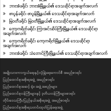
ဘားအံခရိုင်၊ ဘားအံမြို့နယ်၏ ဒေသဆိုင်ရာအချက်အလက်
ဖာပွန်ခရိုင်၊ ဖာပွန်မြို့နယ်၏ ဒေသဆိုင်ရာအချက်အလက်
မြဝတီခရိုင်၊ မြဝတီမြို့နယ်၏ ဒေသဆိုင်ရာအချက်အလက်
ကော့ကရိတ်ခရိုင်၊ ကြာအင်းဆိပ်ကြီးမြို့နယ်၏ ဒေသဆိုင်ရာ
အချက်အလက်
ကော့ကရိတ်ခရိုင်၊ ကော့ကရိတ်မြို့နယ်၏ ဒေသဆိုင်ရာ
အချက်အလက်
ဘားအံခရိုင်၊ သံတောင်ကြီးမြို့နယ်၏ ဒေသဆိုင်ရာအချက်အလက်
အမျိုးသားကာကွယ်ရေးနှင့်လုံခြုံရေးကောင်စီ အမည်စာရင်း
ပြည်ထောင်စုအစိုးရအဖွဲ့ အမည်စာရင်း
ပြည်ထောင်စုအဆင့် ရုံး၊ အဖွဲ့အစည်းများ
ပြည်ထောင်စုဝန်ကြီးများနှင့် ဒုတိယဝန်ကြီးများစာရင်း
တိုင်းဒေသကြီး/ပြည်နယ်အစိုးရအဖွဲ့ အမည်စာရင်း
ပြည်ထောင်စုအစိုးရသတင်းထုတ်ပြန်ရေးအဖွဲ့