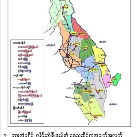
ဘားအံခရိုင်၊ လှိုင်းဘွဲ့မြို့နယ်၏ ဒေသဆိုင်ရာအချက်အလက်