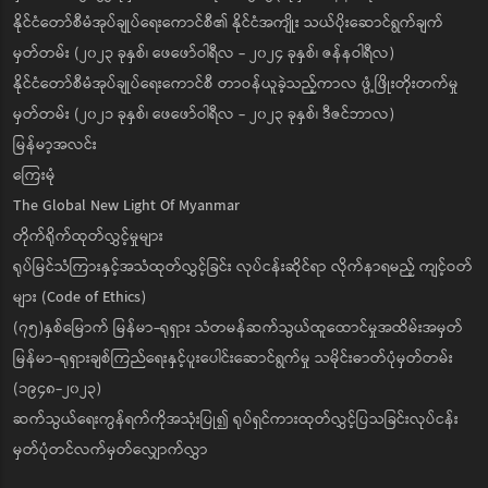
နိုင်ငံတော်စီမံအုပ်ချုပ်ရေးကောင်စီ၏ နိုင်ငံအကျိုး သယ်ပိုးဆောင်ရွက်ချက်
မှတ်တမ်း (၂၀၂၃ ခုနှစ်၊ ဖေဖော်ဝါရီလ - ၂၀၂၄ ခုနှစ်၊ ဇန်နဝါရီလ)
နိုင်ငံတော်စီမံအုပ်ချုပ်ရေးကောင်စီ တာဝန်ယူခဲ့သည့်ကာလ ဖွံ့ဖြိုးတိုးတက်မှု
မှတ်တမ်း (၂၀၂၁ ခုနှစ်၊ ဖေဖော်ဝါရီလ - ၂၀၂၃ ခုနှစ်၊ ဒီဇင်ဘာလ)
မြန်မာ့အလင်း
ကြေးမုံ
The Global New Light Of Myanmar
တိုက်ရိုက်ထုတ်လွှင့်မှုများ
ရုပ်မြင်သံကြားနှင့်အသံထုတ်လွှင့်ခြင်း လုပ်ငန်းဆိုင်ရာ လိုက်နာရမည့် ကျင့်ဝတ်
များ (Code of Ethics)
(၇၅)နှစ်မြောက် မြန်မာ-ရုရှား သံတမန်ဆက်သွယ်ထူထောင်မှုအထိမ်းအမှတ်
မြန်မာ-ရုရှားချစ်ကြည်ရေးနှင့်ပူးပေါင်းဆောင်ရွက်မှု သမိုင်းဓာတ်ပုံမှတ်တမ်း
(၁၉၄၈-၂၀၂၃)
ဆက်သွယ်ရေးကွန်ရက်ကိုအသုံးပြု၍ ရုပ်ရှင်ကားထုတ်လွှင့်ပြသခြင်းလုပ်ငန်း
မှတ်ပုံတင်လက်မှတ်လျှောက်လွှာ