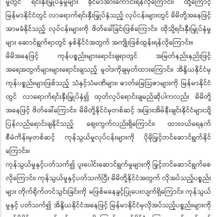
မှုတွင် ရင်းနှီးမြှုပ်နှံမှုများ ခိုင်မာအားကောင်းရန်လိုကြောင်း၊ ထို့ကြောင့်
မြန်မာနိုင်ငံတွင် လာရောက်ရင်းနှီးမြှုပ်နှံသည့် လုပ်ငန်းများတွင် မိမိတို့အနေဖြင့်
အာမခံနိုင်သည့် လုပ်ငန်းများကို ဖိတ်ခေါ်ခြင်းဖြစ်ကြောင်း၊ ထိုသို့ရင်းနှီးမြှုပ်နှံမှု
များ ဆောင်ရွက်ရာတွင် နှစ်နိုင်ငံအတွက် အကျိုးဖြစ်ထွန်းရန်လိုကြောင်း။
မိမိအနေဖြင့် ကုန်ပစ္စည်းများရောင်းချရာတွင် အမြတ်နည်းနည်းဖြင့်
အရေအတွက်များများရောင်းချသည့် မူဝါဒကိုချမှတ်ထားကြောင်း၊ အိန္ဒိယနိုင်ငံမှ
ကုန်ပစ္စည်းများဖြစ်သည့် သံနှင့်သံမဏိများ၊ ဓာတ်မြေဩဇာများကို မြန်မာနိုင်ငံ
တွင် လာရောက်ရင်းနှီးမြှုပ်နှံ၍ ထုတ်လုပ်ရောင်းချမည်ဆိုပါကလည်း မိမိတို့
အနေဖြင့် ဖိတ်ခေါ်ကြောင်း၊ မိမိတို့နိုင်ငံမှတစ်ဆင့် အခြားအိမ်နီးချင်းနိုင်ငံများသို့
ပြန်လည်ရောင်းချနိုင်သည့် ဈေးကွက်လည်းရှိကြောင်း၊ ထားဝယ်ရေနက်
စီမံကိန်းမှတစ်ဆင့် ကုန်သွယ်မှုလုပ်ငန်းများကို ပိုမိုမြှင့်တင်ဆောင်ရွက်နိုင်
ကြောင်း။
ကုန်သွယ်မှုနှင့်ပတ်သက်၍ ပူးပေါင်းဆောင်ရွက်မှုများကို မြှင့်တင်ဆောင်ရွက်စေ
လိုကြောင်း၊ ကုန်သွယ်မှုနှင့်ပတ်သက်ပြီး မိမိတို့နိုင်ငံအတွက် လိုအပ်သည့်ပစ္စည်း
များ တိုက်ရိုက်တင်သွင်းခြင်းကို မဖြစ်မနေခွင့်ပြုပေးလျက်ရှိကြောင်း၊ ကုန်သွယ်
မှုနှင့် ပတ်သက်၍ အိန္ဒိယနိုင်ငံအနေဖြင့် မြန်မာနိုင်ငံမှလိုအပ်သည့်ပစ္စည်းများကို