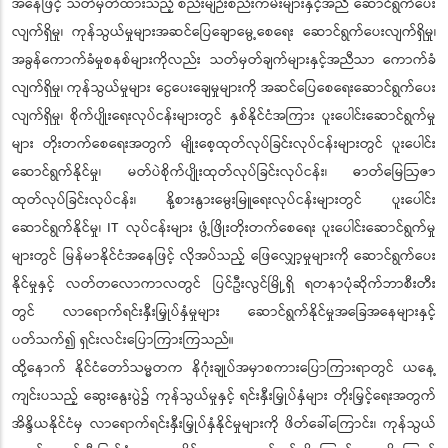
အနေဖြင့် သတ်မှတ်ထားသည့် စည်းမျဉ်းစည်းကမ်းများနှင့်အညီ ဆောင်ရွက်ပေး
လျက်ရှိမှု၊ ကုန်သွယ်မှုများအဆင်ပြေချောမွေ့စေရေး ဆောင်ရွက်ပေးလျက်ရှိမှု၊
အခွန်ကောက်ခံမှုစနစ်များကိုလည်း သတ်မှတ်ချက်များနှင့်အညီသာ ကောက်ခံ
လျက်ရှိမှု၊ ကုန်သွယ်မှုများ ငွေပေးချေမှုများကို အဆင်ပြေစေရေးဆောင်ရွက်ပေး
လျက်ရှိမှု၊ စိုက်ပျိုးရေးလုပ်ငန်းများတွင် နှစ်နိုင်ငံအကြား ပူးပေါင်းဆောင်ရွက်မှု
များ တိုးတက်စေရေးအတွက် မျိုးစေ့ထုတ်လုပ်ခြင်းလုပ်ငန်းများတွင် ပူးပေါင်း
ဆောင်ရွက်နိုင်မှု၊ မတ်ပဲစိုက်ပျိုးထုတ်လုပ်ခြင်းလုပ်ငန်း၊ ဓာတ်မြေဩဇာ
ထုတ်လုပ်ခြင်းလုပ်ငန်း၊ နို့စားနွားမွေးမြူရေးလုပ်ငန်းများတွင် ပူးပေါင်း
ဆောင်ရွက်နိုင်မှု၊ IT လုပ်ငန်းများ ဖွံ့ဖြိုးတိုးတက်စေရေး ပူးပေါင်းဆောင်ရွက်မှု
များတွင် မြန်မာနိုင်ငံအနေဖြင့် လိုအပ်သည့် ဖြေလျှော့မှုများကို ဆောင်ရွက်ပေး
နိုင်မှုနှင့် လတ်တလောကာလတွင် ပြင်ဦးလွင်မြို့ရှိ ရတနာပုံဆိုက်ဘာစီးတီး
တွင် လာရောက်ရင်းနှီးမြှုပ်နှံမှုများ ဆောင်ရွက်နိုင်မှုအခြေအနေများနှင့်
ပတ်သက်၍ ရှင်းလင်းပြောကြားကြသည်။
ထို့နောက် နိုင်ငံတော်သမ္မတက နိဂုံးချုပ်အမှာစကားပြောကြားရာတွင် ယနေ့
ကျင်းပသည့် ဆွေးနွေးပွဲ၌ ကုန်သွယ်မှုနှင့် ရင်းနှီးမြှုပ်နှံများ တိုးမြှင့်ရေးအတွက်
အိန္ဒိယနိုင်ငံမှ လာရောက်ရင်းနှီးမြှုပ်နှံနိုင်မှုများကို ဖိတ်ခေါ်ကြောင်း၊ ကုန်သွယ်