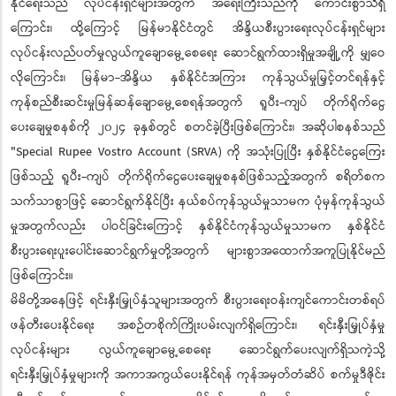
နိုင်ရေးသည် လုပ်ငန်းရှင်များအတွက် အရေးကြီးသည်ကို ကောင်းစွာသိရှိ
ကြောင်း၊ ထို့ကြောင့် မြန်မာနိုင်ငံတွင် အိန္ဒိယစီးပွားရေးလုပ်ငန်းရှင်များ
လုပ်ငန်းလည်ပတ်မှုလွယ်ကူချောမွေ့စေရေး ဆောင်ရွက်ထားရှိမှုအချို့ကို မျှဝေ
လိုကြောင်း၊ မြန်မာ-အိန္ဒိယ နှစ်နိုင်ငံအကြား ကုန်သွယ်မှုမြှင့်တင်ရန်နှင့်
ကုန်စည်စီးဆင်းမှုမြန်ဆန်ချောမွေ့စေရန်အတွက် ရူပီး-ကျပ် တိုက်ရိုက်ငွေ
ပေးချေမှုစနစ်ကို ၂၀၂၄ ခုနှစ်တွင် စတင်ခဲ့ပြီးဖြစ်ကြောင်း၊ အဆိုပါစနစ်သည်
"Special Rupee Vostro Account (SRVA) ကို အသုံးပြုပြီး နှစ်နိုင်ငံငွေကြေး
ဖြစ်သည့် ရူပီး-ကျပ် တိုက်ရိုက်ငွေပေးချေမှုစနစ်ဖြစ်သည့်အတွက် စရိတ်စက
သက်သာစွာဖြင့် ဆောင်ရွက်နိုင်ပြီး နယ်စပ်ကုန်သွယ်မှုသာမက ပုံမှန်ကုန်သွယ်
မှုအတွက်လည်း ပါဝင်ခြင်းကြောင့် နှစ်နိုင်ငံကုန်သွယ်မှုသာမက နှစ်နိုင်ငံ
စီးပွားရေးပူးပေါင်းဆောင်ရွက်မှုတို့အတွက် များစွာအထောက်အကူပြုနိုင်မည်
ဖြစ်ကြောင်း။
မိမိတို့အနေဖြင့် ရင်းနှီးမြှုပ်နှံသူများအတွက် စီးပွားရေးဝန်းကျင်ကောင်းတစ်ရပ်
ဖန်တီးပေးနိုင်ရေး အစဉ်တစိုက်ကြိုးပမ်းလျက်ရှိကြောင်း၊ ရင်းနှီးမြှုပ်နှံမှု
လုပ်ငန်းများ လွယ်ကူချောမွေ့စေရေး ဆောင်ရွက်ပေးလျက်ရှိသကဲ့သို့
ရင်းနှီးမြှုပ်နှံမှုများကို အကာအကွယ်ပေးနိုင်ရန် ကုန်အမှတ်တံဆိပ် စက်မှုဒီဇိုင်း