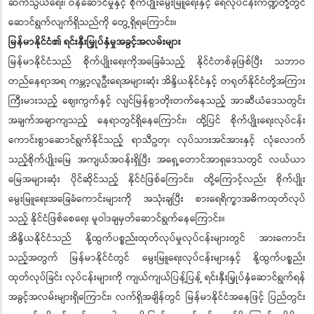
ဆက်သွယ်ရေး၊ ဝန်ဆောင်မှုနှင့် စိုက်ပျိုးမွေးမြူရေးနှင့် ရေလုပ်ငန်းကဏ္ဍတို့တွင်
ဆောင်ရွက်လျက်ရှိသည်ကို တွေ့ရှိရကြောင်း။
မြန်မာနိုင်ငံ၏ ရင်းနှီးမြှုပ်နှံမှုအခွင့်အလမ်းများ
မြန်မာနိုင်ငံသည် စိုက်ပျိုးရေးကိုအခြေခံသည့် နိုင်ငံတစ်ခုဖြစ်ပြီး သဘာဝ
တည်နေရာအရ ကမ္ဘာ့လူဦးရေအများဆုံး အိန္ဒိယနိုင်ငံနှင့် တရုတ်နိုင်ငံတို့အကြား
ကြီးမားသည့် ဈေးကွက်နှင့် လျင်မြန်စွာတိုးတက်နေသည့် အာဆီယံဒေသတွင်း
အချက်အချာကျသည့် နေရာတွင်ရှိနေကြောင်း၊ ထို့ပြင် စိုက်ပျိုးရေးလုပ်ငန်း
ကောင်းစွာဆောင်ရွက်နိုင်သည့် ရာသီဥတု၊ လုပ်သားအင်အားနှင့် လုံလောက်
သည့်စိုက်ပျိုးမြေ အကျယ်အဝန်းရှိပြီး အရှေ့တောင်အာရှဒေသတွင် လယ်ယာ
မြေအများဆုံး ပိုင်ဆိုင်သည့် နိုင်ငံဖြစ်ကြောင်း၊ ထို့ကြောင့်လည်း စိုက်ပျိုး
မွေးမြူရေးအခြေခံကောင်းများကို အသုံးချပြီး စားရေရိက္ခာအဓိကထုတ်လုပ်
သည့် နိုင်ငံဖြစ်စေရေး မူဝါဒချမှတ်ဆောင်ရွက်နေကြောင်း။
အိန္ဒိယနိုင်ငံသည် နို့ထွက်ပစ္စည်းထုတ်လုပ်မှုလုပ်ငန်းများတွင် အားကောင်း
သည့်အတွက် မြန်မာနိုင်ငံတွင် မွေးမြူရေးလုပ်ငန်းများနှင့် နို့ထွက်ပစ္စည်း
ထုတ်လုပ်ခြင်း လုပ်ငန်းများကို ကျယ်ကျယ်ပြန့်ပြန့် ရင်းနှီးမြှုပ်နှံဆောင်ရွက်ရန်
အခွင့်အလမ်းများရှိကြောင်း၊ လက်ရှိအချိန်တွင် မြန်မာနိုင်ငံအနေဖြင့် ပြည်တွင်း