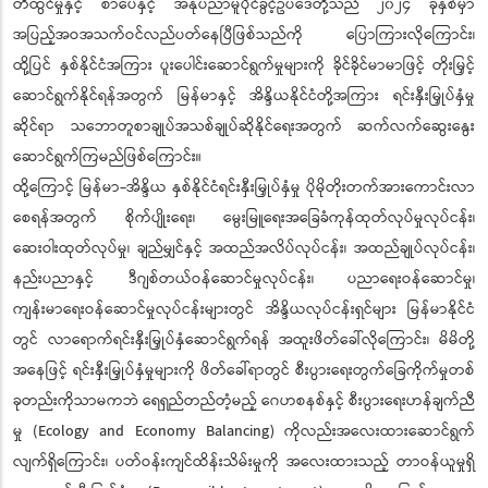
တီထွင်မှုနှင့် စာပေနှင့် အနုပညာမူပိုင်ခွင့်ဥပဒေတို့သည် ၂၀၂၄ ခုနှစ်မှာ
အပြည့်အဝအသက်ဝင်လည်ပတ်နေပြီဖြစ်သည်ကို ပြောကြားလိုကြောင်း၊
ထို့ပြင် နှစ်နိုင်ငံအကြား ပူးပေါင်းဆောင်ရွက်မှုများကို ခိုင်ခိုင်မာမာဖြင့် တိုးမြှင့်
ဆောင်ရွက်နိုင်ရန်အတွက် မြန်မာနှင့် အိန္ဒိယနိုင်ငံတို့အကြား ရင်းနှီးမြှုပ်နှံမှု
ဆိုင်ရာ သဘောတူစာချုပ်အသစ်ချုပ်ဆိုနိုင်ရေးအတွက် ဆက်လက်ဆွေးနွေး
ဆောင်ရွက်ကြမည်ဖြစ်ကြောင်း။
ထို့ကြောင့် မြန်မာ-အိန္ဒိယ နှစ်နိုင်ငံရင်းနှီးမြှုပ်နှံမှု ပိုမိုတိုးတက်အားကောင်းလာ
စေရန်အတွက် စိုက်ပျိုးရေး၊ မွေးမြူရေးအခြေခံကုန်ထုတ်လုပ်မှုလုပ်ငန်း၊
ဆေးဝါးထုတ်လုပ်မှု၊ ချည်မျှင်နှင့် အထည်အလိပ်လုပ်ငန်း၊ အထည်ချုပ်လုပ်ငန်း၊
နည်းပညာနှင့် ဒီဂျစ်တယ်ဝန်ဆောင်မှုလုပ်ငန်း၊ ပညာရေးဝန်ဆောင်မှု၊
ကျန်းမာရေးဝန်ဆောင်မှုလုပ်ငန်းများတွင် အိန္ဒိယလုပ်ငန်းရှင်များ မြန်မာနိုင်ငံ
တွင် လာရောက်ရင်းနှီးမြှုပ်နှံဆောင်ရွက်ရန် အထူးဖိတ်ခေါ်လိုကြောင်း၊ မိမိတို့
အနေဖြင့် ရင်းနှီးမြှုပ်နှံမှုများကို ဖိတ်ခေါ်ရာတွင် စီးပွားရေးတွက်ခြေကိုက်မှုတစ်
ခုတည်းကိုသာမကဘဲ ရေရှည်တည်တံ့မည့် ဂေဟစနစ်နှင့် စီးပွားရေးဟန်ချက်ညီ
မှု (Ecology and Economy Balancing) ကိုလည်းအလေးထားဆောင်ရွက်
လျက်ရှိကြောင်း၊ ပတ်ဝန်းကျင်ထိန်းသိမ်းမှုကို အလေးထားသည့် တာဝန်ယူမှုရှိ