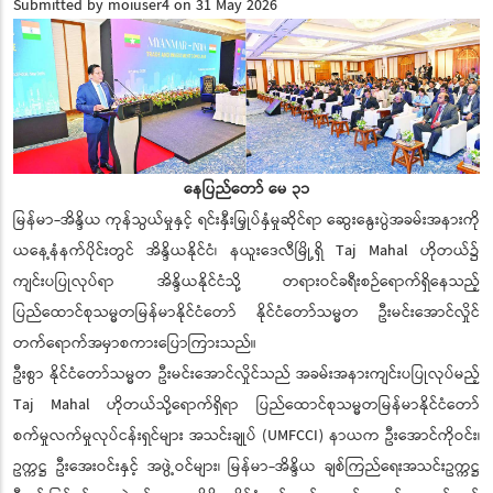
Submitted by
moiuser4
on 31 May 2026
နေပြည်တော် မေ ၃၁
မြန်မာ-အိန္ဒိယ ကုန်သွယ်မှုနှင့် ရင်းနှီးမြှုပ်နှံမှုဆိုင်ရာ ဆွေးနွေးပွဲအခမ်းအနားကို
ယနေ့နံနက်ပိုင်းတွင် အိန္ဒိယနိုင်ငံ၊ နယူးဒေလီမြို့ရှိ Taj Mahal ဟိုတယ်၌
ကျင်းပပြုလုပ်ရာ အိန္ဒိယနိုင်ငံသို့ တရားဝင်ခရီးစဉ်ရောက်ရှိနေသည့်
ပြည်ထောင်စုသမ္မတမြန်မာနိုင်ငံတော် နိုင်ငံတော်သမ္မတ ဦးမင်းအောင်လှိုင်
တက်ရောက်အမှာစကားပြောကြားသည်။
ဦးစွာ နိုင်ငံတော်သမ္မတ ဦးမင်းအောင်လှိုင်သည် အခမ်းအနားကျင်းပပြုလုပ်မည့်
Taj Mahal ဟိုတယ်သို့ရောက်ရှိရာ ပြည်ထောင်စုသမ္မတမြန်မာနိုင်ငံတော်
စက်မှုလက်မှုလုပ်ငန်းရှင်များ အသင်းချုပ် (UMFCCI) နာယက ဦးအောင်ကိုဝင်း၊
ဥက္ကဋ္ဌ ဦးအေးဝင်းနှင့် အဖွဲ့ဝင်များ၊ မြန်မာ-အိန္ဒိယ ချစ်ကြည်ရေးအသင်းဥက္ကဋ္ဌ