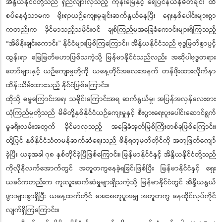
အိန္ဒိယနိုင်ငံတို့သည် ရှည်လျားလှသည့် ကုန်းမြေနှင့် ရေပြင်နယ်နိမိတ်ချင်း ထိ
စပ်နေရုံသာမက ရိုးရာယဉ်ကျေးမှုချင်းဆက်နွယ်နေပြီး ရှေးနှစ်ပေါင်းများစွာ
ကတည်းက ခိုင်မာသည့်သမိုင်းဝင် ချစ်ကြည်မှုအခြေခံကောင်းများရှိကြသည့်
“အိမ်နီးချင်းကောင်း” နိုင်ငံများဖြစ်ကြကြောင်း၊ အိန္ဒိယနိုင်ငံသည် ဗုဒ္ဓမြတ်စွာပွင့်
ထွန်းရာ မြေမြတ်မဟာဖြစ်သကဲ့သို့ မြန်မာနိုင်ငံသည်လည်း အဆိုပါဗုဒ္ဓတရား
တော်များနှင့် ယဉ်ကျေးမှုတို့ကို ယနေ့တိုင်အလေးအနက် တန်ဖိုးထားလိုက်နာ
ထိန်းသိမ်းထားသည့် နိုင်ငံဖြစ်ကြောင်း။
ထိုသို့ ဓမ္မကြောင်းအရ၊ သမိုင်းကြောင်းအရ ဆက်နွယ်မှု၊ အပြန်အလှန်လေးစား
ယုံကြည်မှုတို့သည် မိမိတို့နှစ်နိုင်ငံယဉ်ကျေးမှုနှင့် စီးပွားရေးပူးပေါင်းဆောင်ရွက်
မှုခရီးလမ်းအတွက် ခိုင်မာလှသည့် အခြေခံအုတ်မြစ်ကြီးတစ်ခုဖြစ်ကြောင်း၊
ထို့ပြင် နှစ်နိုင်ငံသံတမန်ဆက်ဆံရေးသည် စိန်ရတုမှတ်တိုင်ကို အတူဖြတ်ကျော်
ခဲ့ပြီး ယခုအခါ ၇၈ နှစ်တိုင်ခဲ့ပြီဖြစ်ကြောင်း၊ မြန်မာနိုင်ငံနှင့် အိန္ဒိယနိုင်ငံတို့သည်
ကိုလိုနီလက်အောက်တွင် အတူတကွနေခဲ့ရခြင်းဖြစ်ပြီး မြန်မာနိုင်ငံနှင့် ရှေး
ယခင်ကတည်းက ကူးလူးဆက်ဆံမှုများရှိသကဲ့သို့ မြန်မာနိုင်ငံတွင် အိန္ဒိယနွယ်
ဖွားများစွာရှိပြီး ယနေ့ထက်တိုင် အေးအတူပူအမျှ အတူတကွ နေထိုင်လုပ်ကိုင်
လျက်ရှိကြကြောင်း။