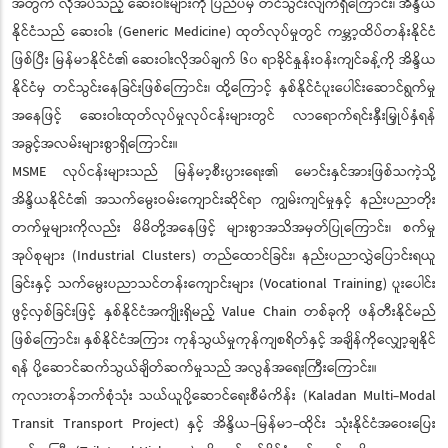
အတွက် လိုအပ်သည့် ဆေးဝါးများကို ပြည်ပမှ တင်သွင်းလျက်ရှိကြောင်း၊ အိန္ဒိယ
နိုင်ငံသည် ဆေးဝါး (Generic Medicine) ထုတ်လုပ်မှုတွင် ကမ္ဘာ့ထိပ်တန်းနိုင်ငံ
ဖြစ်ပြီး မြန်မာနိုင်ငံ၏ ဆေးဝါးလိုအပ်ချက် ၆၀ ရာခိုင်နှုန်းဝန်းကျင်ခန့်ကို အိန္ဒိယ
နိုင်ငံမှ တင်သွင်းနေခြင်းဖြစ်ကြောင်း၊ ထို့ကြောင့် နှစ်နိုင်ငံပူးပေါင်းဆောင်ရွက်မှု
အနေဖြင့် ဆေးဝါးထုတ်လုပ်မှုလုပ်ငန်းများတွင် လာရောက်ရင်းနှီးမြှုပ်နှံရန်
အခွင့်အလမ်းများစွာရှိကြောင်း။
MSME လုပ်ငန်းများသည် မြန်မာ့စီးပွားရေး၏ မောင်းနှင်အားဖြစ်သကဲ့သို့
အိန္ဒိယနိုင်ငံ၏ အသက်မွေးဝမ်းကျောင်းဆိုင်ရာ ကျွမ်းကျင်မှုနှင့် နည်းပညာတိုး
တက်မှုများကိုလည်း မိမိတို့အနေဖြင့် များစွာအသိအမှတ်ပြုကြောင်း၊ စက်မှု
အုပ်စုများ (Industrial Clusters) တည်ထောင်ခြင်း၊ နည်းပညာလွှဲပြောင်းရယူ
ခြင်းနှင့် သက်မွေးပညာသင်တန်းကျောင်းများ (Vocational Training) ပူးပေါင်း
ဖွင့်လှစ်ခြင်းဖြင့် နှစ်နိုင်ငံအကျိုးရှိမည့် Value Chain တစ်ခုကို ဖန်တီးနိုင်မည်
ဖြစ်ကြောင်း၊ နှစ်နိုင်ငံအကြား ကုန်သွယ်မှုကုန်ကျစရိတ်နှင့် အချိန်ကိုလျှော့ချနိုင်
ရန် ပို့ဆောင်ဆက်သွယ်ချိတ်ဆက်မှုသည် အလွန်အရေးကြီးကြောင်း။
ကုလားတန်ဘက်စုံသုံး သယ်ယူပို့ဆောင်ရေးစီမံကိန်း (Kaladan Multi-Modal
Transit Transport Project) နှင့် အိန္ဒိယ-မြန်မာ-ထိုင်း သုံးနိုင်ငံအဝေးပြေး