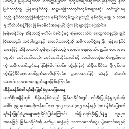
ပါဝင်ပြီး မြန်မာနိုင်ငံက စတုတ္ထမြောက် ပို့ကုန်အများဆုံးတင်ပို့နေသည့် နိုင်ငံ
ဖြစ်သကဲ့သို့ မြန်မာနိုင်ငံကို ဆဋ္ဌမမြောက်သွင်းကုန်အများဆုံး တင်သွင်းနေ
သည့် နိုင်ငံလည်းဖြစ်ကြောင်း၊ နှစ်နိုင်ငံကုန်သွယ်မှုသည် နှစ်စဉ်ပျမ်းမျှ ၁ ဒသမ
၅ ဘီလီယံခန့်ရှိပြီး မြန်မာနိုင်ငံအနေဖြင့် ပို့ကုန်ပိုများပြားကြောင်း။
မြန်မာနိုင်ငံမှ အိန္ဒိယသို့ မတ်ပဲ၊ ပဲစင်းငုံနှင့် မြေထောက်ပဲ၊ ရေထွက်ပစ္စည်း၊ ချုပ်
ပြီးအထည်၊ သစ်ပါးလွှာနှင့် အထပ်သားတို့ကို အဓိကတင်ပို့နေပြီး မြန်မာနိုင်ငံ
အနေဖြင့် အိန္ဒိယထုတ်ကုန်များဖြစ်သည့် ဆေးဝါး၊ ရေနံထွက်ပစ္စည်း၊ ဓာတုဗေဒ
ပစ္စည်း၊ မော်တော်ယာဉ်၊ မော်တော်ဆိုင်ကယ်နှင့် လယ်ယာသုံးစက်ပစ္စည်းများ
ကို အဓိကတင်သွင်းနေခြင်းဖြစ်ကြောင်း၊ ထို့ကြောင့် အိန္ဒိယနိုင်ငံမှ ပို့ကုန်များ
တိုးမြှင့်နိုင်ရေးဆောင်ရွက်စေလိုကြောင်း၊ ဥပမာအားဖြင့် သံနှင့် သံမဏိ၊
ဆေးဝါး၊ ဓာတုဗေဒပစ္စည်းများဖြစ်ကြောင်း။
အိန္ဒိယနိုင်ငံ၏ ရင်းနှီးမြှုပ်နှံမှုအခြေအနေ
လက်ရှိအချိန်တွင် အိန္ဒိယနိုင်ငံသည် မြန်မာနိုင်ငံတွင် ရင်းနှီးမြှုပ်နှံမှုလုပ်ငန်း
ပေါင်း ၃၉ ခု၊ အမေရိကန်ဒေါ်လာ ၇၈၂ ဒသမ ၃၈၅ သန်းနှင့် (၁၁) နိုင်ငံမြောက်
ရင်းနှီးမြှုပ်နှံမှုအများဆုံးနိုင်ငံဖြစ်ကြောင်း၊ အိန္ဒိယရင်းနှီးမြှုပ်နှံမှု သူများ
အနေဖြင့် မြန်မာနိုင်ငံ၏ စက်မှု၊ ရေနံနှင့် သဘာဝဓာတ်ငွေ့၊ ပို့ဆောင်ရေးနှင့်