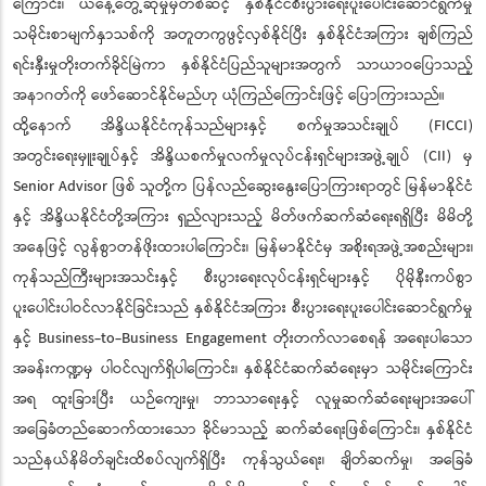
ကြောင်း၊ ယနေ့တွေ့ဆုံမှုမှတစ်ဆင့် နှစ်နိုင်ငံစီးပွားရေးပူးပေါင်းဆောင်ရွက်မှု
သမိုင်းစာမျက်နှာသစ်ကို အတူတကွဖွင့်လှစ်နိုင်ပြီး နှစ်နိုင်ငံအကြား ချစ်ကြည်
ရင်းနှီးမှုတိုးတက်ခိုင်မြဲကာ နှစ်နိုင်ငံပြည်သူများအတွက် သာယာဝပြောသည့်
အနာဂတ်ကို ဖော်ဆောင်နိုင်မည်ဟု ယုံကြည်ကြောင်းဖြင့် ပြောကြားသည်။
ထို့နောက် အိန္ဒိယနိုင်ငံကုန်သည်များနှင့် စက်မှုအသင်းချုပ် (FICCI)
အတွင်းရေးမှူးချုပ်နှင့် အိန္ဒိယစက်မှုလက်မှုလုပ်ငန်းရှင်များအဖွဲ့ချုပ် (CII) မှ
Senior Advisor ဖြစ် သူတို့က ပြန်လည်ဆွေးနွေးပြောကြားရာတွင် မြန်မာနိုင်ငံ
နှင့် အိန္ဒိယနိုင်ငံတို့အကြား ရှည်လျားသည့် မိတ်ဖက်ဆက်ဆံရေးရရှိပြီး မိမိတို့
အနေဖြင့် လွန်စွာတန်ဖိုးထားပါကြောင်း၊ မြန်မာနိုင်ငံမှ အစိုးရအဖွဲ့အစည်းများ၊
ကုန်သည်ကြီးများအသင်းနှင့် စီးပွားရေးလုပ်ငန်းရှင်များနှင့် ပိုမိုနီးကပ်စွာ
ပူးပေါင်းပါဝင်လာနိုင်ခြင်းသည် နှစ်နိုင်ငံအကြား စီးပွားရေးပူးပေါင်းဆောင်ရွက်မှု
နှင့် Business-to-Business Engagement တိုးတက်လာစေရန် အရေးပါသော
အခန်းကဏ္ဍမှ ပါဝင်လျက်ရှိပါကြောင်း၊ နှစ်နိုင်ငံဆက်ဆံရေးမှာ သမိုင်းကြောင်း
အရ ထူးခြားပြီး ယဉ်ကျေးမှု၊ ဘာသာရေးနှင့် လူမှုဆက်ဆံရေးများအပေါ်
အခြေခံတည်ဆောက်ထားသော ခိုင်မာသည့် ဆက်ဆံရေးဖြစ်ကြောင်း၊ နှစ်နိုင်ငံ
သည်နယ်နိမိတ်ချင်းထိစပ်လျက်ရှိပြီး ကုန်သွယ်ရေး၊ ချိတ်ဆက်မှု၊ အခြေခံ