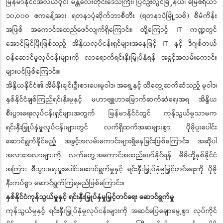
မြန်မာနိုင်ငံအလယ်ပိုင်း မန္တလေးတိုင်းဒေသကြီး၊ ပြင်ဦးလွင်မြို့နယ်၊ မြေဧရိယာ
၁၀,၀၀၀ ဧကခန့်အား ရတနာပုံဆိုက်ဘာစီတီး (ရတနာပုံမြို့သစ်) စီမံကိန်း
အဖြစ် အကောင်အထည်ဖော်လျက်ရှိကြောင်း၊ ထို့ကြောင့် IT ကဏ္ဍတွင်
အောင်မြင်ပြီးဖြစ်သည့် အိန္ဒိယလုပ်ငန်းရှင်များအနေဖြင့် IT နှင့် ဒီဂျစ်တယ်
ဝန်ဆောင်မှုလုပ်ငန်းများကို လာရောက်ရင်းနှီးမြှုပ်နှံရန် အခွင့်အလမ်းကောင်း
များပင်ဖြစ်ကြောင်း။
အိန္ဒိယနိုင်ငံ၏ အိမ်နီးချင်းဦးစားပေးမူဝါဒ၊ အရှေ့နှင့် ထိတွေ့ဆက်ဆံသည့် မူဝါဒ၊
နှစ်နိုင်ငံချစ်ကြည်ရင်းနှီးမှုနှင့် မဟာဗျူဟာမြောက်ဆက်ဆံရေးအရ အိန္ဒိယ
စီးပွားရေးလုပ်ငန်းရှင်များအတွက် မြန်မာနိုင်ငံတွင် ကုန်သွယ်မှုသာမက
ရင်းနှီးမြှုပ်နှံမှုလုပ်ငန်းများတွင် လက်ရှိထက်အဆများစွာ ပိုမိုပူးပေါင်း
ဆောင်ရွက်နိုင်မည့် အခွင့်အလမ်းကောင်းများရှိနေခြင်းဖြစ်ကြောင်း၊ အဆိုပါ
အလားအလာများကို လက်တွေ့အကောင်အထည်ဖော်နိုင်ရန် မိမိတို့နှစ်နိုင်ငံ
အကြား စီးပွားရေးပူးပေါင်းဆောင်ရွက်မှုနှင့် ရင်းနှီးမြှုပ်နှံမှုမြှင့်တင်ရေးကို ပိုမို
နီးကပ်စွာ ဆောင်ရွက်ကြရမည်ဖြစ်ကြောင်း။
နှစ်နိုင်ငံကုန်သွယ်မှုနှင့် ရင်းနှီးမြှုပ်နှံမှုမြှင့်တင်ရေး ဆောင်ရွက်မှု
ကုန်သွယ်မှုနှင့် ရင်းနှီးမြှုပ်နှံမှုလုပ်ငန်းများကို အဆင်ပြေချောမွေ့စွာ လုပ်ကိုင်