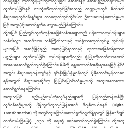
တန်ဖိုးမြှင့် ထုတ်ကုန်များထုတ်လုပ်ခြင်း၊ ဆေးဝါးနှင့် ဆေးပစ္စည်းကိရိယာများ
ထုတ်လုပ်ခြင်းနှင့် စားသုံးဆီထုတ်လုပ်ခြင်းစသည့် ကဏ္ဍများတွင် မိတ်ဖက်
စီးပွားရေးလုပ်ငန်းရှင်များ လာရောက်လုပ်ကိုင်ပါက ဦးစားပေးဝန်ဆောင်မှုများ
ဖြင့် အထူးပံ့ပိုးဆောင်ရွက်ပေးသွားမည်ဖြစ်ကြောင်း။
ထို့အပြင် ပြည်တွင်းထွက်ကုန်အခြေခံသစ်အချောထည် ပရိဘောဂလုပ်ငန်းများ၊
သစ်ပါးလွှာ၊ အထပ်သား၊ သစ်ကြိတ်သားနှင့် သစ်ခွဲသားထုတ်လုပ်မှု လုပ်ငန်း
များအပြင် အဆင့်မြင့်ချည်၊ အဆင့်မြင့်ရာဘာနှင့် ရာဘာအခြေခံပရိဘောဂ
ပစ္စည်းများ ထုတ်လုပ်ခြင်း လုပ်ငန်းများကိုလည်း ဖွံ့ဖြိုးတိုးတက်လာအောင်
အားပေးဆောင်ရွက်လျက်ရှိကြောင်း၊ မိမိတို့ ရွေးကောက်ခံအစိုးရအနေဖြင့် နိုင်ငံ
အတွင်း စီးပွားရေးဝန်းကျင်နှင့် ရင်းနှီးမြှုပ်နှံမှုဝန်းကျင် ပိုမိုကောင်းမွန်လာစေ
ရန်အတွက် စီးပွားရေးဆိုင်ရာ ပြုပြင်ပြောင်းလဲမှုများကို အထူးအလေးထား
ဆောင်ရွက်နေကြောင်း။
အထူးသဖြင့် စည်းမျဉ်းလုပ်ထုံးလုပ်နည်းများကို ပြန်လည်ဆန်းစစ်ပြီး
လုပ်ငန်းစဉ်များကို ပိုမိုလွယ်ကူလျင်မြန်အောင် ဒီဂျစ်တယ်စနစ် (Digital
Transformation) သို့ အသွင်ကူးပြောင်းဆောင်ရွက်လျက်ရှိရာတွင် မြန်မာဒီဂျစ်
တယ်လမ်းပြမြေပုံ ၂၀၃၀ ကို ရေးဆွဲ ဖော်ဆောင်လျက်ရှိကြောင်း၊ ထို့အတူ