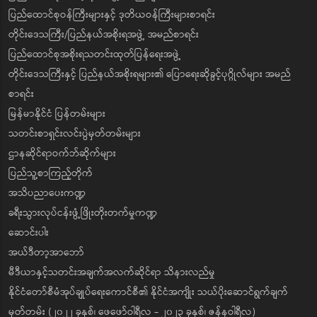
ပြည်ထောင်စုဝန်ကြီးများနှင့် ဒုတိယဝန်ကြီးများစာရင်း
တိုင်းဒေသကြီး/ပြည်နယ်အစိုးရအဖွဲ့ အမည်စာရင်း
ပြည်ထောင်စုအစိုးရသတင်းထုတ်ပြန်ရေးအဖွဲ့
တိုင်းဒေသကြီးနှင့် ပြည်နယ်အစိုးရများ၏ ပြောရေးဆိုခွင့်ပုဂ္ဂိုလ်များ အမည်
စာရင်း
မြန်မာနိုင်ငံ ပြန်တမ်းများ
သတင်းစာရှင်းလင်းပွဲမှတ်တမ်းများ
ဌာနဆိုင်ရာဝက်ဘ်ဆိုက်များ
ပြည်သူ့စာကြည့်တိုက်
အသိပညာပေးကဏ္ဍ
ခရီးသွားလုပ်ငန်းဖွံ့ဖြိုးတိုးတက်မှုကဏ္ဍ
ဆောင်းပါး
အယ်ဒီတာ့အာဘော်
မီဒီယာနှင့်သတင်းအချက်အလက်ဆိုင်ရာ သိနားလည်မှု
နိုင်ငံတော်စီမံအုပ်ချုပ်ရေးကောင်စီ၏ နိုင်ငံအကျိုး သယ်ပိုးဆောင်ရွက်ချက်
မှတ်တမ်း (၂၀၂၂ ခုနှစ်၊ ဖေဖော်ဝါရီလ - ၂၀၂၃ ခုနှစ်၊ ဇန်နဝါရီလ)