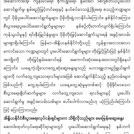
အဆောက်အအုံ၊ ကျန်းမာရေး၊ စိုက်ပျိုးရေး၊ စွမ်းအင်၊ ဒစ်ဂျစ်တယ်ပူးပေါင်း
ဆောင်ရွက်မှု၊ စွမ်းရည်မြှင့်တင်ရေးနှင့် နယ်စပ်ဒေသဖွံ့ဖြိုးရေး စသည့်ကဏ္ဍများ
တွင် ပိုမိုပူးပေါင်းဆောင်ရွက်မှုများ ပိုမိုတိုးချဲ့လာနိုင်ပါကြောင်း၊ နှစ်နိုင်ငံအကြား
စီးပွားရေးပူးပေါင်းဆောင်ရွက်မှုများမှာ နှစ်စဉ်တိုးတက်လျက်ရှိပါကြောင်း၊
ကုန်သွယ်မှုနှင့် ရင်းနှီးမြှုပ်နှံမှုများ ပိုမိုတိုးမြှင့်ဆောင်ရွက်သွားရန် အခွင့်အလမ်း
များစွာရှိပါကြောင်း၊ မြန်မာ-အိန္ဒိယနှစ်နိုင်ငံတို့သည် လွန်စွာအလားအလာ
ကောင်းသော ကဏ္ဍများတွင် ပူးပေါင်းဆောင်ရွက်မှုများ တိုးမြှင့်ခြင်းဖြင့် နှစ်နိုင်ငံ
အကျိုးကို တိုးမြှင့်စွမ်းဆောင်ရန် အကောင်းဆုံးအနေအထားတွင်ရှိနေပါ
ကြောင်း၊ ယနေ့ကဲ့သို့သောတွေ့ဆုံဆွေးနွေးမှုသည် မဟာဗျူဟာရည်ရွယ်ချက်
များကို လက်တွေ့ကျသောရလဒ်များအဖြစ် ဆောင်ရွက်နိုင်သည့် နည်းလမ်းများ
ဖြစ်သည်ကို တွေ့ရပါကြောင်း၊ ယနေ့တွေ့ဆုံမှုမှတစ်ဆင့် ပိုမိုခိုင်မာသော
စီးပွားရေးချိတ်ဆက်မှုများ၊ လက်တွေ့ကျသော ရလဒ်များနှင့် ပူးပေါင်း
ဆောင်ရွက်မှု အခွင့်အလမ်းသစ်များ ပေါ်ပေါက်လာမည်ဟု ယုံကြည်ပါကြောင်း
ဖြင့် ပြောကြားသည်။
အိန္ဒိယနိုင်ငံစီးပွားရေးလုပ်ငန်းရှင်များက သိရှိလိုသည်များ မေးမြန်းဆွေးနွေး
ဆေးဝါးထုတ်လုပ်ရေးဆိုင်ရာများတွင် ပူးပေါင်းဆောင်ရွက်ရေးနှင့် နှစ်ဘက်