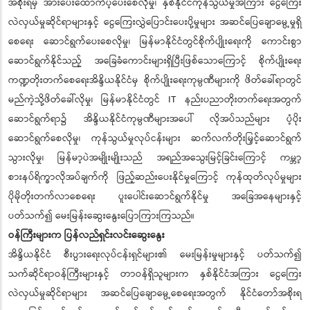
အစိုးရမှ အားပေးထောက်ပံ့ပေးစေလိုမှု၊ နှစ်နိုင်ငံကုန်သွယ်မှုအကြား ငွေကြေး
လဲလှယ်မှုဆိုင်ရာများနှင့် ငွေကြေးလွှဲပြောင်းပေးပို့မှုများ အဆင်ပြေချောမွေ့မှုရှိ
စေရေး ဆောင်ရွက်ပေးစေလိုမှု၊ မြန်မာနိုင်ငံတွင်စိုက်ပျိုးရေးကို ကောင်းစွာ
ဆောင်ရွက်နိုင်သည့် အခြေခံကောင်းများရှိပြီးဖြစ်သောကြောင့် စိုက်ပျိုးရေး
ကဏ္ဍတိုးတက်စေရေးအိန္ဒိယနိုင်ငံမှ စိုက်ပျိုးရေးကုမ္ပဏီများကို ဖိတ်ခေါ်ရာတွင်
မည်ကဲ့သို့ဖိတ်ခေါ်လိုမှု၊ မြန်မာနိုင်ငံတွင် IT နည်းပညာတိုးတက်ရေးအတွက်
ဆောင်ရွက်ရာ၌ အိန္ဒိယနိုင်ငံကုမ္ပဏီများအပေါ် လိုအပ်သည်များ ပံ့ပိုး
ဆောင်ရွက်စေလိုမှု၊ ကုန်သွယ်မှုလုပ်ငန်းများ ဆက်လက်တိုးမြှင့်ဆောင်ရွက်
သွားလိုမှု၊ မြန်မာ့ပဲအမျိုးမျိုးသည် အရည်အသွေးမြင့်ခြင်းကြောင့် ကမ္ဘာ့
စားနပ်ရိက္ခာလိုအပ်ချက်ကို ဖြည့်ဆည်းပေးနိုင်မှုကြောင့် ကုန်ထုတ်လုပ်မှုများ
ပိုမိုတိုးတက်လာစေရေး ပူးပေါင်းဆောင်ရွက်နိုင်မှု အခြေအနေများနှင့်
ပတ်သက်၍ မေးမြန်းဆွေးနွေးပြောကြားကြသည်။
ဝန်ကြီးများက ပြန်လည်ရှင်းလင်းဆွေးနွေး
အိန္ဒိယနိုင်ငံ စီးပွားရေးလုပ်ငန်းရှင်များ၏ မေးမြန်းမှုများနှင့် ပတ်သက်၍
သက်ဆိုင်ရာဝန်ကြီးများနှင့် တာဝန်ရှိသူများက နှစ်နိုင်ငံအကြား ငွေကြေး
လဲလှယ်မှုဆိုင်ရာများ အဆင်ပြေချောမွေ့စေရေးအတွက် နိုင်ငံတော်အစိုးရ