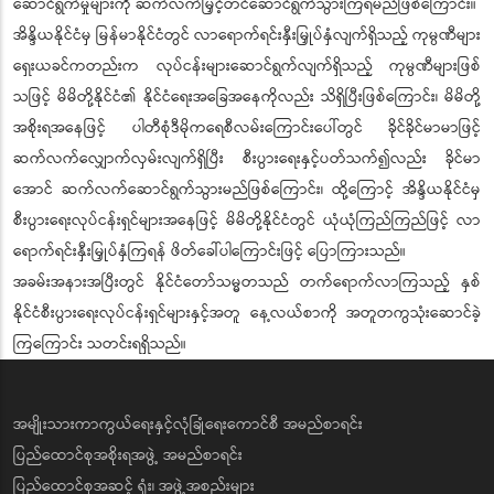
ဆောင်ရွက်မှုများကို ဆက်လက်မြှင့်တင်ဆောင်ရွက်သွားကြရမည်ဖြစ်ကြောင်း။
အိန္ဒိယနိုင်ငံမှ မြန်မာနိုင်ငံတွင် လာရောက်ရင်းနှီးမြှုပ်နှံလျက်ရှိသည့် ကုမ္ပဏီများ
ရှေးယခင်ကတည်းက လုပ်ငန်းများဆောင်ရွက်လျက်ရှိသည့် ကုမ္ပဏီများဖြစ်
သဖြင့် မိမိတို့နိုင်ငံ၏ နိုင်ငံရေးအခြေအနေကိုလည်း သိရှိပြီးဖြစ်ကြောင်း၊ မိမိတို့
အစိုးရအနေဖြင့် ပါတီစုံဒီမိုကရေစီလမ်းကြောင်းပေါ်တွင် ခိုင်ခိုင်မာမာဖြင့်
ဆက်လက်လျှောက်လှမ်းလျက်ရှိပြီး စီးပွားရေးနှင့်ပတ်သက်၍လည်း ခိုင်မာ
အောင် ဆက်လက်ဆောင်ရွက်သွားမည်ဖြစ်ကြောင်း၊ ထို့ကြောင့် အိန္ဒိယနိုင်ငံမှ
စီးပွားရေးလုပ်ငန်းရှင်များအနေဖြင့် မိမိတို့နိုင်ငံတွင် ယုံယုံကြည်ကြည်ဖြင့် လာ
ရောက်ရင်းနှီးမြှုပ်နှံကြရန် ဖိတ်ခေါ်ပါကြောင်းဖြင့် ပြောကြားသည်။
အခမ်းအနားအပြီးတွင် နိုင်ငံတော်သမ္မတသည် တက်ရောက်လာကြသည့် နှစ်
နိုင်ငံစီးပွားရေးလုပ်ငန်းရှင်များနှင့်အတူ နေ့လယ်စာကို အတူတကွသုံးဆောင်ခဲ့
ကြကြောင်း သတင်းရရှိသည်။
အမျိုးသားကာကွယ်ရေးနှင့်လုံခြုံရေးကောင်စီ အမည်စာရင်း
ပြည်ထောင်စုအစိုးရအဖွဲ့ အမည်စာရင်း
ပြည်ထောင်စုအဆင့် ရုံး၊ အဖွဲ့အစည်းများ