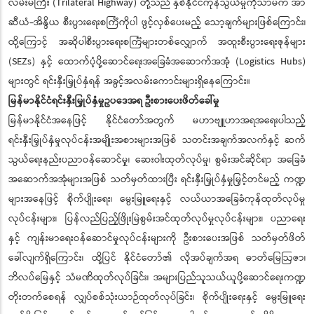
လမ်းမကြီး (Trilateral Highway) တို့သည် နှစ်နိုင်ငံကုန်သွယ်မှုကိုသာမက အာ
ဆီယံ-အိန္ဒိယ စီးပွားရေးစင်္ကြံကိုပါ ဖွင့်လှစ်ပေးမည့် သော့ချက်များဖြစ်ကြောင်း၊
ထို့ကြောင့် အဆိုပါစီးပွားရေးစင်္ကြံများတစ်လျှောက် အထူးစီးပွားရေးဇုန်များ
(SEZs) နှင့် ထောက်ပံ့ပို့ဆောင်ရေးအခြေခံအဆောက်အအုံ (Logistics Hubs)
များတွင် ရင်းနှီးမြှုပ်နှံရန် အခွင့်အလမ်းကောင်းများရှိနေကြောင်း။
မြန်မာနိုင်ငံရင်းနှီးမြှုပ်နှံမှုဥပဒေအရ ဦးစားပေးဖိတ်ခေါ်မှု
မြန်မာနိုင်ငံအနေဖြင့် နိုင်ငံတော်အတွက် မဟာဗျူဟာအရအရေးပါသည့်
ရင်းနှီးမြှုပ်နှံမှုလုပ်ငန်းအမျိုးအစားများအဖြစ် သတင်းအချက်အလက်နှင့် ဆက်
သွယ်ရေးနည်းပညာဝန်ဆောင်မှု၊ ဆေးဝါးထုတ်လုပ်မှု၊ စွမ်းအင်ဆိုင်ရာ အခြေခံ
အဆောက်အအုံများအဖြစ် သတ်မှတ်ထားပြီး ရင်းနှီးမြှုပ်နှံမှုမြှင့်တင်မည့် ကဏ္ဍ
များအနေဖြင့် စိုက်ပျိုးရေး၊ မွေးမြူရေးနှင့် လယ်ယာအခြေခံကုန်ထုတ်လုပ်မှု
လုပ်ငန်းများ၊ ပြန်လည်ပြည့်ဖြိုးမြဲစွမ်းအင်ထုတ်လုပ်မှုလုပ်ငန်းများ၊ ပညာရေး
နှင့် ကျန်းမာရေးဝန်ဆောင်မှုလုပ်ငန်းများကို ဦးစားပေးအဖြစ် သတ်မှတ်ဖိတ်
ခေါ်လျက်ရှိကြောင်း၊ ထို့ပြင် နိုင်ငံတော်၏ လိုအပ်ချက်အရ ဓာတ်မြေဩဇာ၊
ဘိလပ်မြေနှင့် သံမဏိထုတ်လုပ်ခြင်း၊ အများပြည်သူသယ်ယူပို့ဆောင်ရေးကဏ္ဍ
တိုးတက်စေရန် လျှပ်စစ်သုံးယာဉ်ထုတ်လုပ်ခြင်း၊ စိုက်ပျိုးရေးနှင့် မွေးမြူရေး