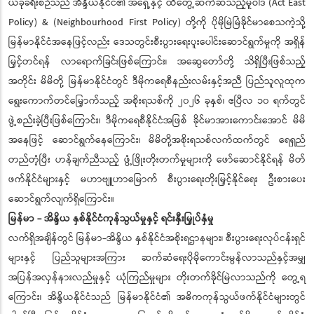
ယခုခရီးစဉ်သည် အိန္ဒိယနိုင်ငံ၏ အရှေ့နှင့် ထိတွေ့ဆက်ဆံသည့်မူဝါဒ (Act East
Policy) & (Neighbourhood First Policy) တို့ကို ပိုမိုမြဲမြံခိုင်မာစေသကဲ့သို့
မြန်မာနိုင်ငံအနေဖြင့်လည်း ဒေသတွင်းစီးပွားရေးပူးပေါင်းဆောင်ရွက်မှုကို အရှိန်
မြှင့်တင်ရန် လာရောက်ခြင်းဖြစ်ကြောင်း၊ အဆွေတော်တို့ သိရှိပြီးဖြစ်သည့်
အတိုင်း မိမိတို့ မြန်မာနိုင်ငံတွင် ဒီမိုကရေစီနည်းလမ်းနှင့်အညီ ပြည်သူလူထုက
ရွေးကောက်တင်မြှောက်သည့် အစိုးရသစ်ကို ၂၀၂၆ ခုနှစ်၊ ဧပြီလ ၁၀ ရက်တွင်
ဖွဲ့စည်းခဲ့ပြီးဖြစ်ကြောင်း၊ ဒီမိုကရေစီနိုင်ငံအဖြစ် ခိုင်မာအားကောင်းအောင် မိမိ
အနေဖြင့် ဆောင်ရွက်နေကြောင်း၊ မိမိတို့အစိုးရသစ်လက်ထက်တွင် ရေရှည်
တည်တံ့ပြီး ဟန်ချက်ညီသည့် ဖွံ့ဖြိုးတိုးတက်မှုများကို ဖော်ဆောင်နိုင်ရန် မိတ်
ဖက်နိုင်ငံများနှင့် မဟာဗျူဟာမြောက် စီးပွားရေးတိုးမြှင့်နိုင်ရေး ဦးစားပေး
ဆောင်ရွက်လျက်ရှိကြောင်း။
မြန်မာ - အိန္ဒိယ နှစ်နိုင်ငံကုန်သွယ်မှုနှင့် ရင်းနှီးမြှုပ်နှံမှု
လက်ရှိအချိန်တွင် မြန်မာ-အိန္ဒိယ နှစ်နိုင်ငံအစိုးရဌာနများ၊ စီးပွားရေးလုပ်ငန်းရှင်
များနှင့် ပြည်သူများအကြား ဆက်ဆံရေးပိုမိုကောင်းမွန်လာသည်နှင့်အမျှ
အပြန်အလှန်နားလည်မှုနှင့် ယုံကြည်မှုများ တိုးတက်ခိုင်မြဲလာသည်ကို တွေ့ရ
ကြောင်း၊ အိန္ဒိယနိုင်ငံသည် မြန်မာနိုင်ငံ၏ အဓိကကုန်သွယ်ဖက်နိုင်ငံများတွင်