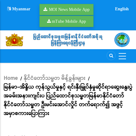
Skip
Myanmar
English
to
MOI News Mobile App
main
mTube Mobile App
content
Home
နိုင်ငံတော်သမ္မတ မိန့်ခွန်းများ
/
/
Breadcrumb
မြန်မာ-အိန္ဒိယ ကုန်သွယ်မှုနှင့် ရင်းနှီးမြှုပ်နှံမှုဆိုင်ရာဆွေးနွေးပွဲ
အခမ်းအနားကျင်းပ ပြည်ထောင်စုသမ္မတမြန်မာနိုင်ငံတော်
နိုင်ငံတော်သမ္မတ ဦးမင်းအောင်လှိုင် တက်ရောက်၍ အဖွင့်
အမှာစကားပြောကြား