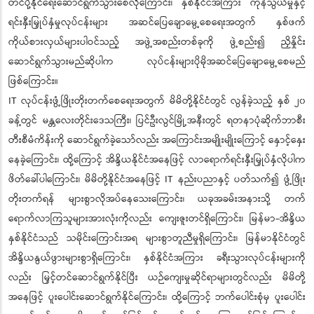
တင်ပို့နိုင်ရေးဆောင်ရွက်သွားစေလိုကြောင်း၊ နှစ်နိုင်ငံအကြား ကုန်သွယ်မှုနှင့်
ရင်းနှီးမြှုပ်နှံမှုလုပ်ငန်းများ အဆင်ပြေချောမွေ့စေရေးအတွက် နှစ်ဖက်
ကိုယ်စားလှယ်များပါဝင်သည့် အဖွဲ့အစည်းတစ်ခုကို ဖွဲ့စည်း၍ ညှိနှိုင်း
ဆောင်ရွက်သွားမည်ဆိုပါက လုပ်ငန်းများပိုမိုအဆင်ပြေချောမွေ့စေမည်
ဖြစ်ကြောင်း။
IT လုပ်ငန်းဖွံ့ဖြိုးတိုးတက်စေရေးအတွက် မိမိတို့နိုင်ငံတွင် လွန်ခဲ့သည့် နှစ် ၂၀
ခန့်တွင် မန္တလေးတိုင်းဒေသကြီး၊ ပြင်ဦးလွင်မြို့အနီးတွင် ရတနာပုံဆိုက်ဘာစီး
တီးစီမံကိန်းကို ဆောင်ရွက်ခဲ့သော်လည်း အကြောင်းအမျိုးမျိုးကြောင့် နှောင့်နှေး
နေခဲ့ကြောင်း၊ ထို့ကြောင့် အိန္ဒိယနိုင်ငံအနေဖြင့် လာရောက်ရင်းနှီးမြှုပ်နှံလိုပါက
ဖိတ်ခေါ်ပါကြောင်း၊ မိမိတို့နိုင်ငံအနေဖြင့် IT နည်းပညာနှင့် ပတ်သက်၍ ဖွံ့ဖြိုး
တိုးတက်ရန် များစွာလိုအပ်နေသေးကြောင်း၊ ယခုအခမ်းအနားသို့ တက်
ရောက်လာကြသူများအားလုံးကိုလည်း ကျေးဇူးတင်ရှိကြောင်း၊ မြန်မာ-အိန္ဒိယ
နှစ်နိုင်ငံသည် သမိုင်းကြောင်းအရ များစွာတူညီမှုရှိကြောင်း၊ မြန်မာနိုင်ငံတွင်
အိန္ဒိယနွယ်ဖွားများစွာရှိကြောင်း၊ နှစ်နိုင်ငံအကြား ခရီးသွားလုပ်ငန်းများကို
လည်း မြှင့်တင်ဆောင်ရွက်နိုင်ပြီး ယဉ်ကျေးမှုဆိုင်ရာများတွင်လည်း မိမိတို့
အနေဖြင့် ပူးပေါင်းဆောင်ရွက်နိုင်ကြောင်း၊ ထို့ကြောင့် ဘက်ပေါင်းစုံမှ ပူးပေါင်း