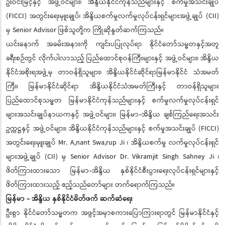
ဦးဝင်းမြင့်နှင့် အဖွဲ့ဝင်များ၊ အိန္ဒိယနိုင်ငံကုန်သည်များနှင့် စက်မှုအသင်းချုပ်
(FICCI) အတွင်းရေးမှူးချုပ်၊ အိန္ဒိယစက်မှုလက်မှုလုပ်ငန်းရှင်များအဖွဲ့ချုပ် (CII)
မှ Senior Advisor ဖြစ်သူတို့က ကြိုဆိုနှုတ်ဆက်ကြသည်။
ယင်းနောက် အခမ်းအနားကို ကျင်းပပြုလုပ်ရာ နိုင်ငံတော်သမ္မတနှင့်အတူ
ခရီးစဉ်တွင် လိုက်ပါလာသည့် ပြည်ထောင်စုဝန်ကြီးများနှင့် အဖွဲ့ဝင်များ၊ အိန္ဒိယ
နိုင်ငံအစိုးရအဖွဲ့မှ တာဝန်ရှိသူများ၊ အိန္ဒိယနိုင်ငံဆိုင်ရာမြန်မာနိုင်ငံ သံအမတ်
ကြီး၊ မြန်မာနိုင်ငံဆိုင်ရာ အိန္ဒိယနိုင်ငံသံအမတ်ကြီးနှင့် တာဝန်ရှိသူများ
ပြည်ထောင်စုသမ္မတ မြန်မာနိုင်ငံကုန်သည်များနှင့် စက်မှုလက်မှုလုပ်ငန်းရှင်
များအသင်းချုပ်နာယကနှင့် အဖွဲ့ဝင်များ၊ မြန်မာ-အိန္ဒိယ ချစ်ကြည်ရေးအသင်း
ဥက္ကဋ္ဌနှင့် အဖွဲ့ဝင်များ၊ အိန္ဒိယနိုင်ငံကုန်သည်များနှင့် စက်မှုအသင်းချုပ် (FICCI)
အတွင်းရေးမှူးချုပ် Mr. A,nant Swa,rup Ji ၊ အိန္ဒိယစက်မှု လက်မှုလုပ်ငန်းရှင်
များအဖွဲ့ချုပ် (CII) မှ Senior Advisor Dr. Vikramjit Singh Sahney Ji ၊
ဖိတ်ကြားထားသော မြန်မာ-အိန္ဒိယ နှစ်နိုင်ငံစီးပွားရေးလုပ်ငန်းရှင်များနှင့်
ဖိတ်ကြားထားသည့် ဧည့်သည်တော်များ တက်ရောက်ကြသည်။
မြန်မာ - အိန္ဒိယ နှစ်နိုင်ငံမိတ်ဖက် ဆက်ဆံရေး
ဦးစွာ နိုင်ငံတော်သမ္မတက အဖွင့်အမှာစကားပြောကြားရာတွင် မြန်မာနိုင်ငံနှင့်