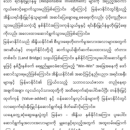
သော ရင်းနှီးမြှုပ်နှံမှု (Responsible Investment) များကို အပြည့်အဝကာ
ကွယ်စောင့်ရှောက်သွားမည်ဖြစ်ကြောင်း၊ ထို့ကြောင့် မြန်မာနိုင်ငံတွင်ရှိသည့်
အိန္ဒိယရင်းနှီးမြှုပ်နှံသူများ၏ အဆင်ပြေချောမွေ့စေရေးကိုလည်း ပံ့ပိုးကူညီပေး
သွားမည်ဖြစ်သကဲ့သို့ နှစ်နိုင်ငံအကြားကုန်သွယ်မှုနှင့် ရင်းနှီးမြှုပ်နှံမှုတိုးမြှင့်ရေး
ကိုလည်း အလေးထားဆောင်ရွက်သွားမည်ဖြစ်ကြောင်း။
မြန်မာနိုင်ငံသည် အိန္ဒိယနိုင်ငံ၏ စီးပွားရေးတိုးတက်မှုအလားအလာများအတွက်
အာဆီယံနှင့် တရုတ်နိုင်ငံတို့သို့ ဆက်သွယ်ချိတ်ဆက်ပေးထားသည့် တံတား
တစ်စင်း (Land Bridge) သဖွယ်ဖြစ်ကြောင်း၊ နှစ်နိုင်ငံကြားပူးပေါင်းဆောင်ရွက်
မှုဖြင့် နှစ်ဦးနှစ်ဖက် ရေရှည်မျှဝေခံစားကြမည့် "Win-Win" အခြေအနေကို ဖော်
ဆောင်သွားရမည်ဖြစ်ကြောင်း၊ အိန္ဒိယနိုင်ငံ၏ အဆင့်မြင့်နည်းပညာ၊ အရင်းအနှီး
များနှင့် မြန်မာနိုင်ငံ၏ ကြွယ်ဝသည့် သဘာဝသယံဇာတ၊ တည်နေရာ
အချက်အချာ၊ လူငယ်လုပ်သားထုတို့ကို အထိရောက်ဆုံးပေါင်းစပ်ပြီး တန်ဖိုးမြှင့်
ထုတ်ကုန် (Value-added) နှင့် ဝန်ဆောင်မှုလုပ်ငန်းများကို မြန်မာနိုင်ငံတွင်
လာရောက်ရင်းနှီးမြှုပ်နှံဆောင်ရွက်ရန် ဖိတ်ခေါ်လိုကြောင်း။
ယနေ့တွေ့ဆုံဆွေးနွေးပွဲတွင် မြန်မာ - အိန္ဒိယ နှစ်နိုင်ငံအကြား ပူးပေါင်း
ဆောင်ရွက်မှုအလားအလာများကို မျှဝေခွင့်ရသည့်အတွက် အထူးဝမ်းမြောက်