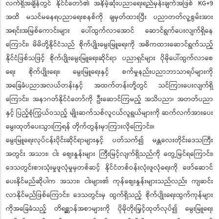
လက်ရှိအချိန်တွင် နိုင်ငံတော်၏ အနိမ့်ဆုံးပညာရေးရည်မှန်းချက်အဖြစ် KG+9
အထိ မသင်မနေရပညာရေးစနစ်ကို ချမှတ်ထားပြီး ပညာတတ်လူ့စွမ်းအား
အရင်းအမြစ်ကောင်းများ ပေါ်ထွက်လာအောင် ဆောင်ရွက်ပေးလျက်ရှိနေ
ကြောင်း၊ မိမိတို့နိုင်ငံသည် စိုက်ပျိုးမွေးမြူရေးကို အဓိကထားဆောင်ရွက်သည့်
နိုင်ငံဖြစ်သဖြင့် စိုက်ပျိုးမွေးမြူရေးဆိုင်ရာ ပညာရှင်များ ပိုမိုပေါ်ထွက်လာစေ
ရေး စိုက်ပျိုးရေး၊ မွေးမြူရေးနှင့် စက်မှုနည်းပညာဘာသာရပ်များကို
အခြေခံပညာအလယ်တန်းနှင့် အထက်တန်းတို့တွင် သင်ကြားပေးလျက်ရှိ
ကြောင်း၊ အနာဂတ်နိုင်ငံတော်ကို ဦးဆောင်ကြမည့် အသိပညာ၊ အတတ်ပညာ
နှင့် ပြည့်စုံကြွယ်ဝသည့် မျိုးဆက်သစ်လူငယ်လူရွယ်များကို ဆက်လက်အားပေး
မွေးထုတ်ပေးသွားကြရန် တိုက်တွန်းမှာကြားလိုကြောင်း။
မွေးမြူရေးလုပ်ငန်းပိုင်းဆိုင်ရာများနှင့် ပတ်သက်၍ မန္တလေးတိုင်းဒေသကြီး
အတွင်း အသား၊ ငါး ဈေးနှုန်းများ ကြီးမြင့်လျက်ရှိသည်ကို တွေ့မြင်ရကြောင်း၊
ဒေသတွင်းစားသုံးမှုဖူလုံမှုမှတစ်ဆင့် နိုင်ငံတစ်ဝန်းလုံးဖူလုံရေးကို ဖော်ဆောင်
ပေးနိုင်မည်ဆိုပါက အသား၊ ငါးများ၏ ကုန်ဈေးနှုန်းများသည်လည်း ကျဆင်း
လာနိုင်မည်ဖြစ်ကြောင်း၊ ဒေသတွင်းမှ ထွက်ရှိသည့် စိုက်ပျိုးရေးထွက်ကုန်များ
ကိုအခြေခံသည့် တိရစ္ဆာန်အစာများကို ပိုမိုတိုးမြှင့်ထုတ်လုပ်၍ မွေးမြူရေး