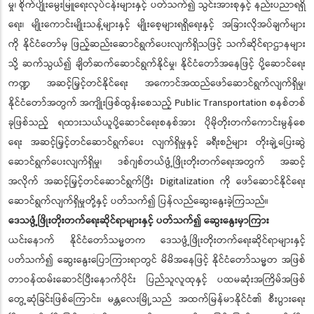
မှု၊ စိုက်ပျိုးမွေးမြူရေးလုပ်ငန်းများနှင့် ပတ်သက်၍ သွင်းအားစုနှင့် နည်းပညာရရှိ
ရေး၊ မျိုးကောင်းမျိုးသန့်များနှင့် မျိုးစေ့များရရှိရေးနှင့် အခြားလိုအပ်ချက်များ
ကို နိုင်ငံတော်မှ ဖြည့်ဆည်းဆောင်ရွက်ပေးလျက်ရှိသဖြင့် သက်ဆိုင်ရာဌာနများ
သို့ ဆက်သွယ်၍ ချိတ်ဆက်ဆောင်ရွက်နိုင်မှု၊ နိုင်ငံတော်အနေဖြင့် ပို့ဆောင်ရေး
ကဏ္ဍ အဆင့်မြှင့်တင်နိုင်ရေး အကောင်အထည်ဖော်ဆောင်ရွက်လျက်ရှိမှု၊
နိုင်ငံတော်အတွက် အကျိုးဖြစ်ထွန်းစေသည့် Public Transportation စနစ်တစ်
ခုဖြစ်သည့် ရထားသယ်ယူပို့ဆောင်ရေးစနစ်အား ပိုမိုတိုးတက်ကောင်းမွန်စေ
ရေး အဆင့်မြှင့်တင်ဆောင်ရွက်ပေး လျက်ရှိမှုနှင့် ခရီးစဉ်များ တိုးချဲ့ပြေးဆွဲ
ဆောင်ရွက်ပေးလျက်ရှိမှု၊ ဒစ်ဂျစ်တယ်ဖွံ့ဖြိုးတိုးတက်ရေးအတွက် အဆင့်
အလိုက် အဆင့်မြှင့်တင်ဆောင်ရွက်ပြီး Digitalization ကို ဖော်ဆောင်နိုင်ရေး
ဆောင်ရွက်လျက်ရှိမှုတို့နှင့် ပတ်သက်၍ ပြန်လည်ဆွေးနွေးခဲ့ကြသည်။
ဒေသဖွံ့ဖြိုးတိုးတက်ရေးဆိုင်ရာများနှင့် ပတ်သက်၍ ဆွေးနွေးမှာကြား
ယင်းနောက် နိုင်ငံတော်သမ္မတက ဒေသဖွံ့ဖြိုးတိုးတက်ရေးဆိုင်ရာများနှင့်
ပတ်သက်၍ ဆွေးနွေးပြောကြားရာတွင် မိမိအနေဖြင့် နိုင်ငံတော်သမ္မတ အဖြစ်
တာဝန်ထမ်းဆောင်ပြီးနောက်ပိုင်း ပြည်သူလူထုနှင့် ပထမဆုံးအကြိမ်အဖြစ်
တွေ့ဆုံခြင်းဖြစ်ကြောင်း၊ မန္တလေးမြို့သည် အထက်မြန်မာနိုင်ငံ၏ စီးပွားရေး