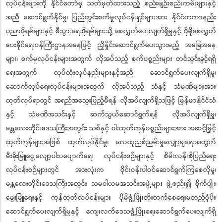
လုပ်ငန်းများကို နိုင်ငံတော်မှ သတ်မှတ်ထားသည့် စည်းမျဉ်းစည်းကမ်းများနှင့်
အညီ ဆောင်ရွက်နိုင်မှု၊ ပြည်တွင်းစက်မှုလုပ်ငန်းရှင်များအား နိုင်ငံတကာနည်း
ပညာဖိုရမ်များနှင့် စီးပွားရေးဖိုရမ်များသို့ စေလွှတ်ပေးလျက်ရှိမှုနှင့် ပိုမိုစေလွှတ်
ပေးနိုင်ရေးဝန်ကြီးဌာနအနေဖြင့် ညှိနှိုင်းဆောင်ရွက်ပေးသွားမည့် အခြေအနေ
များ၊ စက်မှုလုပ်ငန်းများအတွက် လိုအပ်သည့် စက်ပစ္စည်းများ တင်သွင်းခွင့်ရရှိ
ရေးအတွက် လုပ်ထုံးလုပ်နည်းများနှင့်အညီ ဆောင်ရွက်ပေးလျက်ရှိမှု၊
ဆောက်လုပ်ရေးလုပ်ငန်းများအတွက် လိုအပ်သည့် သံနှင့် သံမဏိများအား
ထုတ်လုပ်ရာတွင် အရည်အသွေးပြည့်မီရန် လိုအပ်လျက်ရှိသဖြင့် မြန်မာနိုင်ငံသံ
နှင့် သံမဏိအသင်းနှင့် ဆက်သွယ်ဆောင်ရွက်ရန် လိုအပ်လျက်ရှိမှု၊
မန္တလေးတိုင်းဒေသကြီးအတွင်း သစ်နှင့် ဝါးထုတ်ကုန်ပစ္စည်းများအား အဆင့်မြှင့်
ထုတ်ကုန်များအဖြစ် ထုတ်လုပ်နိုင်မှု၊ လေထုညစ်ညမ်းမှုလျှော့ချရေးအတွက်
မီးခိုးမြူငွေ့လျော့ပါးပပျောက်ရေး လုပ်ငန်းစဉ်များနှင့် စိမ်းလန်းစိုပြည်ရေး
လုပ်ငန်းစဉ်များတွင် အားလုံးက ဝိုင်းဝန်းပါဝင်ဆောင်ရွက်ကြစေလိုမှု၊
မန္တလေးတိုင်းဒေသကြီးအတွင်း သမဝါယမအသင်းအဖွဲ့များ ဖွဲ့စည်း၍ စိုက်ပျိုး
မွေးမြူရေးနှင့် ကုန်ထုတ်လုပ်ငန်းများ ပိုမိုဖွံ့ဖြိုးတိုးတက်စေရေးမတည်ပံ့ပိုး
ဆောင်ရွက်ပေးလျက်ရှိမှုနှင့် ကျေးလက်ဒေသဖွံ့ဖြိုးရေးဆောင်ရွက်ပေးလျက်ရှိ