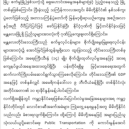
မြို့၊ စက်မှုမြို့ဖြစ်သကဲ့သို့ ရှေးဟောင်းအမွေအနှစ်များဖြင့် ပြည့်ဝနေသည့် မြို့
တစ်ခုဖြစ်ကြောင်း၊ ပြီးခဲ့သည့် သင်္ကြန်ကာလအတွင်း မိမိတို့နိုင်ငံ၏ နှစ်သစ်ကူး
ပွဲတော်ဖြစ်သည့် အတာသင်္ကြန်ပွဲတော်ကို မြန်မာ့ရိုးရာယဉ်ကျေးမှု အစဉ်အလာ
နှင့်အညီ ပီပီပြင်ပြင်ဖြင့် ဖော်ပြနိုင်ခဲ့ပြီး နိုင်ငံ့ဂုဏ်ကို မြှင့်တင်နိုင်ခဲ့သဖြင့်
မန္တလေးမြို့ရှိ ပြည်သူများအားလုံးကို ဂုဏ်ပြုကျေးဇူးတင်ရှိကြောင်း။
မန္တလေးတိုင်းဒေသကြီးသည် စက်မှုလုပ်ငန်းများ၊ စိုက်ပျိုးမွေးမြူရေးလုပ်ငန်း
များအားလုံး၌ အောင်မြင်ဖြစ်ထွန်းမှုရှိသော ထူးခြားသည့် တိုင်းဒေသကြီးတစ်ခု
ဖြစ်ကြောင်း၊ အရေးကြီးသီးနှံ (၁၄) မျိုး စိုက်ပျိုးထုတ်လုပ်မှုအနေဖြင့် အားရ
ကျေနပ်ဖွယ်အနေအထားတွင်ရှိပြီး ပန်းတိုင်ရရှိမှု မြင့်မားစေရေးအတွက်
ဆက်လက်ကြိုးပမ်းဆောင်ရွက်သွားကြစေလိုကြောင်း၊ တိုင်းဒေသကြီး၏ GDP
အနေဖြင့် တစ်နှစ်လျှင် အမေရိကန်ဒေါ်လာ ၉ ဘီလီယံခန့်ရှိပြီး တစ်နိုင်ငံလုံး
အတိုင်းအတာ၏ ၁၀ ရာခိုင်နှုန်းခန့်ပါဝင်ကြောင်း။
လက်ရှိအချိန်တွင် ကမ္ဘာ့နိုင်ငံရေးဖြစ်ပေါ်ပြောင်းလဲမှုအခြေအနေများအရ ကမ္ဘာ့
နိုင်ငံတိုင်းတွင် လောင်စာဆီအခက်အခဲများ ကြုံတွေ့နေရမှုနှင့်အတူ မိမိတို့နိုင်ငံ
သည်လည်း ခံစားရလျက်ရှိကြောင်း၊ ထို့ကြောင့် မိမိတို့အနေဖြင့် အများပြည်သူ
သုံးသယ်ယူပို့ဆောင်ရေး Public Transportation ကို ကောင်းမွန်အောင်