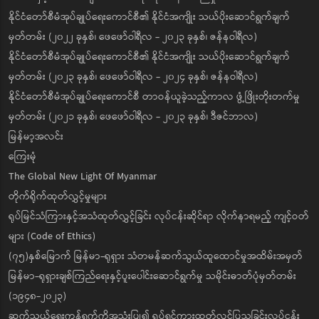
နိုင်ငံတော်စီမံအုပ်ချုပ်ရေးကောင်စီ၏ နိုင်ငံအကျိုး သယ်ပိုးဆောင်ရွက်ချက်
မှတ်တမ်း (၂၀၂၂ ခုနှစ်၊ ဖေဖော်ဝါရီလ - ၂၀၂၃ ခုနှစ်၊ ဇန်နဝါရီလ)
နိုင်ငံတော်စီမံအုပ်ချုပ်ရေးကောင်စီ၏ နိုင်ငံအကျိုး သယ်ပိုးဆောင်ရွက်ချက်
မှတ်တမ်း (၂၀၂၃ ခုနှစ်၊ ဖေဖော်ဝါရီလ - ၂၀၂၄ ခုနှစ်၊ ဇန်နဝါရီလ)
နိုင်ငံတော်စီမံအုပ်ချုပ်ရေးကောင်စီ တာဝန်ယူခဲ့သည့်ကာလ ဖွံ့ဖြိုးတိုးတက်မှု
မှတ်တမ်း (၂၀၂၁ ခုနှစ်၊ ဖေဖော်ဝါရီလ - ၂၀၂၃ ခုနှစ်၊ ဒီဇင်ဘာလ)
မြန်မာ့အလင်း
ကြေးမုံ
The Global New Light Of Myanmar
တိုက်ရိုက်ထုတ်လွှင့်မှုများ
ရုပ်မြင်သံကြားနှင့်အသံထုတ်လွှင့်ခြင်း လုပ်ငန်းဆိုင်ရာ လိုက်နာရမည့် ကျင့်ဝတ်
များ (Code of Ethics)
(၇၅)နှစ်မြောက် မြန်မာ-ရုရှား သံတမန်ဆက်သွယ်ထူထောင်မှုအထိမ်းအမှတ်
မြန်မာ-ရုရှားချစ်ကြည်ရေးနှင့်ပူးပေါင်းဆောင်ရွက်မှု သမိုင်းဓာတ်ပုံမှတ်တမ်း
(၁၉၄၈-၂၀၂၃)
ဆက်သွယ်ရေးကွန်ရက်ကိုအသုံးပြု၍ ရုပ်ရှင်ကားထုတ်လွှင့်ပြသခြင်းလုပ်ငန်း