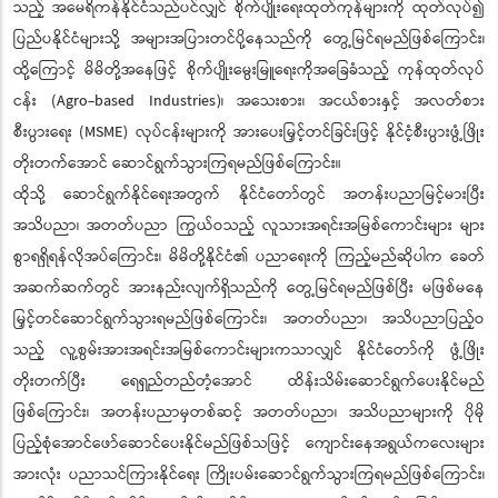
သည့် အမေရိကန်နိုင်ငံသည်ပင်လျှင် စိုက်ပျိုးရေးထုတ်ကုန်များကို ထုတ်လုပ်၍
ပြည်ပနိုင်ငံများသို့ အများအပြားတင်ပို့နေသည်ကို တွေ့မြင်ရမည်ဖြစ်ကြောင်း၊
ထို့ကြောင့် မိမိတို့အနေဖြင့် စိုက်ပျိုးမွေးမြူရေးကိုအခြေခံသည့် ကုန်ထုတ်လုပ်
ငန်း (Agro-based Industries)၊ အသေးစား၊ အငယ်စားနှင့် အလတ်စား
စီးပွားရေး (MSME) လုပ်ငန်းများကို အားပေးမြှင့်တင်ခြင်းဖြင့် နိုင်ငံ့စီးပွားဖွံ့ဖြိုး
တိုးတက်အောင် ဆောင်ရွက်သွားကြရမည်ဖြစ်ကြောင်း။
ထိုသို့ ဆောင်ရွက်နိုင်ရေးအတွက် နိုင်ငံတော်တွင် အတန်းပညာမြင့်မားပြီး
အသိပညာ၊ အတတ်ပညာ ကြွယ်ဝသည့် လူသားအရင်းအမြစ်ကောင်းများ များ
စွာရရှိရန်လိုအပ်ကြောင်း၊ မိမိတို့နိုင်ငံ၏ ပညာရေးကို ကြည့်မည်ဆိုပါက ခေတ်
အဆက်ဆက်တွင် အားနည်းလျက်ရှိသည်ကို တွေ့မြင်ရမည်ဖြစ်ပြီး မဖြစ်မနေ
မြှင့်တင်ဆောင်ရွက်သွားရမည်ဖြစ်ကြောင်း၊ အတတ်ပညာ၊ အသိပညာပြည့်ဝ
သည့် လူ့စွမ်းအားအရင်းအမြစ်ကောင်းများကသာလျှင် နိုင်ငံတော်ကို ဖွံ့ဖြိုး
တိုးတက်ပြီး ရေရှည်တည်တံ့အောင် ထိန်းသိမ်းဆောင်ရွက်ပေးနိုင်မည်
ဖြစ်ကြောင်း၊ အတန်းပညာမှတစ်ဆင့် အတတ်ပညာ၊ အသိပညာများကို ပိုမို
ပြည့်စုံအောင်ဖော်ဆောင်ပေးနိုင်မည်ဖြစ်သဖြင့် ကျောင်းနေအရွယ်ကလေးများ
အားလုံး ပညာသင်ကြားနိုင်ရေး ကြိုးပမ်းဆောင်ရွက်သွားကြရမည်ဖြစ်ကြောင်း၊