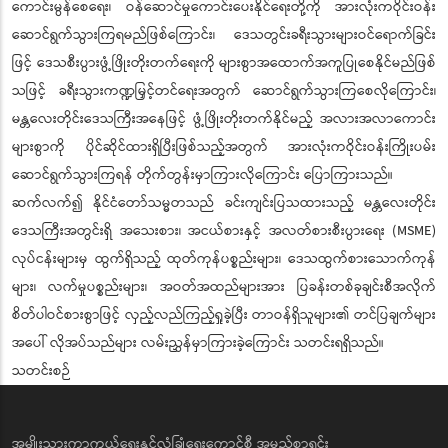
ကောင်းမွန်စေရေး၊ ဝန်ဆောင်မှုကောင်းပေးနိုင်ရေးတို့ကို အားလုံးကဝိုင်းဝန်း
ဆောင်ရွက်သွားကြရမည်ဖြစ်ကြောင်း၊ ဒေသတွင်းခရီးသွားများဝင်ရောက်ခြင်း
ဖြင့် ဒေသစီးပွားဖွံ့ဖြိုးတိုးတက်ရေးကို များစွာအထောက်အကူပြုစေနိုင်မည်ဖြစ်
သဖြင့် ခရီးသွားကဏ္ဍမြှင့်တင်ရေးအတွက် ဆောင်ရွက်သွားကြစေလိုကြောင်း၊
မန္တလေးတိုင်းဒေသကြီးအနေဖြင့် ဖွံ့ဖြိုးတိုးတက်နိုင်မည့် အလားအလာကောင်း
များစွာကို ပိုင်ဆိုင်ထားရှိပြီးဖြစ်သည့်အတွက် အားလုံးကဝိုင်းဝန်းကြိုးပမ်း
ဆောင်ရွက်သွားကြရန် တိုက်တွန်းမှာကြားလိုကြောင်း ပြောကြားသည်။
ဆက်လက်၍ နိုင်ငံတော်သမ္မတသည် ခင်းကျင်းပြသထားသည့် မန္တလေးတိုင်း
ဒေသကြီးအတွင်းရှိ အသေးစား၊ အငယ်စားနှင့် အလတ်စားစီးပွားရေး (MSME)
လုပ်ငန်းများမှ ထွက်ရှိသည့် ထုတ်ကုန်ပစ္စည်းများ၊ ဒေသထွက်စားသောက်ကုန်
များ၊ လက်မှုပစ္စည်းများ၊ အဝတ်အထည်များအား ပြခန်းတစ်ခုချင်းစီအလိုက်
စိတ်ပါဝင်စားစွာဖြင့် လှည့်လည်ကြည့်ရှုခဲ့ပြီး တာဝန်ရှိသူများ၏ တင်ပြချက်များ
အပေါ် လိုအပ်သည်များ လမ်းညွှန်မှာကြားခဲ့ကြောင်း သတင်းရရှိသည်။
သတင်းစဉ်
အမျိုးသားကာကွယ်ရေးနှင့်လုံခြုံရေးကောင်စီ အမည်စာရင်း