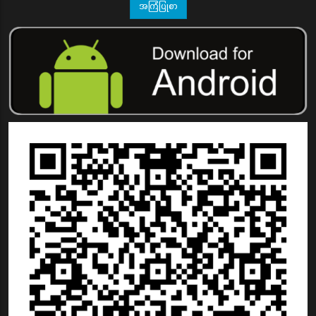
အကြံပြုစာ