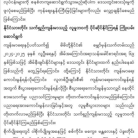
လုပ်ငန်းများကို စနစ်တကျဆောင်ရွက်သွားမည်ဆိုပါက ဒေသတွင်းစားသုံးမှုကို
ဖူလုံစေမည်ဖြစ်ပြီး ကုန်ဈေးနှုန်းကြီးမြင့်ခြင်းများကိုလည်း လျှော့ချနိုင်စေမည်
ဖြစ်ကြောင်း။
နိုင်ငံသားတိုင်း သက်ရှည်ကျန်းမာသည့် လူမှုဘဝကို ပိုင်ဆိုင်နိုင်ကြရန် ကြိုးပမ်း
ဆောင်ရွက်
ကျန်းမာရေးနှင့်ပတ်သက်၍ မိမိတို့နိုင်ငံ၏ မျှော်မှန်းသက်တမ်းသည်
၂၀၂၄-၂၀၂၅ ခုနှစ် လူဦးရေနှင့် အိမ်အကြောင်းအရာသန်းခေါင်စာရင်းအရ ၆၉
နှစ်ဖြစ်သဖြင့် အိမ်နီးချင်းနိုင်ငံများနှင့် ဒေသတွင်း နိုင်ငံများထက် နည်းပါးနေဆဲ
ဖြစ်သည်ကို တွေ့မြင်ရကြောင်း၊ ထို့ကြောင့် နိုင်ငံသားတိုင်း ကျန်းမာရေး
ကောင်းမွန်ရန်လိုကြောင်း၊ လူတစ်ဦးချင်းစီ၏ ကျန်းမာရေးကောင်းမွန်ရန်
အတွက် စီးပွားရေးကောင်းမွန်ရန်လိုပြီး စီးပွားရေးကောင်းမွန်မှသာလျှင် နေထိုင်
စားသောက်မှု၊ ပညာသင်ကြားမှုများ တိုးတက်ကောင်းမွန်လာမည်ဖြစ်ကြောင်း၊
ပညာရေးအားကောင်းမွန်လာခြင်းနှင့်အတူ လူမှုစီးပွားဘဝများ သည်လည်း
တိုးတက်လာမည်ဖြစ်ပြီး နိုင်ငံသားတိုင်း သက်ရှည်ကျန်းမာသည့် လူမှုဘဝကို
ပိုင်ဆိုင်နိုင်ကြမည်ဖြစ်ကြောင်း။
စိုက်ပျိုးရေးတွင် ဝါစိုက်ပျိုးမှုအနေဖြင့် စစ်ကိုင်း၊ မကွေး၊ မန္တလေးနှင့် ပဲခူးတိုင်း