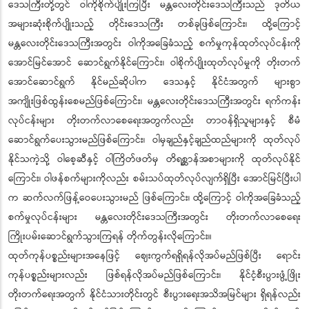
ဒေသကြီးတို့တွင် ဝါကိုစိုက်ပျိုးကြပြီး မန္တလေးတိုင်းဒေသကြီးသည် ဒုတိယ
အများဆုံးစိုက်ပျိုးသည့် တိုင်းဒေသကြီး တစ်ခုဖြစ်ကြောင်း၊ ထို့ကြောင့်
မန္တလေးတိုင်းဒေသကြီးအတွင်း ဝါကိုအခြေခံသည့် စက်မှုကုန်ထုတ်လုပ်ငန်းကို
အောင်မြင်အောင် ဆောင်ရွက်နိုင်ကြောင်း၊ ဝါစိုက်ပျိုးထုတ်လုပ်မှုကို တိုးတက်
အောင်ဆောင်ရွက် နိုင်မည်ဆိုပါက ဒေသနှင့် နိုင်ငံအတွက် များစွာ
အကျိုးဖြစ်ထွန်းစေမည်ဖြစ်ကြောင်း၊ မန္တလေးတိုင်းဒေသကြီးအတွင်း ရက်ကန်း
လုပ်ငန်းများ တိုးတက်လာစေရေးအတွက်လည်း တာဝန်ရှိသူများနှင့် စီမံ
ဆောင်ရွက်ပေးသွားမည်ဖြစ်ကြောင်း၊ ဝါမှချည်နှင့်ချည်ထည်များကို ထုတ်လုပ်
နိုင်သကဲ့သို့ ဝါစေ့ဆီနှင့် ဝါကြိတ်ဖတ်မှ တိရစ္ဆာန်အစာများကို ထုတ်လုပ်နိုင်
ကြောင်း၊ ဝါဖန်စက်များကိုလည်း စမ်းသပ်ထုတ်လုပ်လျက်ရှိပြီး အောင်မြင်ပြီးပါ
က ဆက်လက်ဖြန့်ဝေပေးသွားမည် ဖြစ်ကြောင်း၊ ထို့ကြောင့် ဝါကိုအခြေခံသည့်
စက်မှုလုပ်ငန်းများ မန္တလေးတိုင်းဒေသကြီးအတွင်း တိုးတက်လာစေရေး
ကြိုးပမ်းဆောင်ရွက်သွားကြရန် တိုက်တွန်းလိုကြောင်း။
ထုတ်ကုန်ပစ္စည်းများအနေဖြင့် ဈေးကွက်ရရှိရန်လိုအပ်မည်ဖြစ်ပြီး ရောင်း
ကုန်ပစ္စည်းများလည်း ဖြစ်ရန်လိုအပ်မည်ဖြစ်ကြောင်း၊ နိုင်ငံ့စီးပွားဖွံ့ဖြိုး
တိုးတက်ရေးအတွက် နိုင်ငံသားတိုင်းတွင် စီးပွားရေးအသိအမြင်များ ရှိရန်လည်း