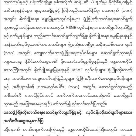
ထုတ်လုပ်မှုနှင့် ပန်းတိုင်ရရှိမှု၊ နှစ်အလိုက် ဆန်၊ ဆီ၊ ပဲ ဖူလုံမှု၊ နိုင်ငံ့စီးပွားမြှင့်
တင်ရေးရန်ပုံငွေမှ ရယူထားရှိမှုနှင့် ပြန်လည်ပေးဆပ်နိုင်မှု၊ ပထမရက် (၁၀၀)
အတွင်း စိုက်ပျိုးရေး၊ မွေးမြူရေးလုပ်ငန်းများ ဖွံ့ဖြိုးတိုးတက်ရေးဆောင်ရွက်
သွားမည့် အခြေအနေများ၊ ဒေသတွင်း MSME လုပ်ငန်းများ ဆောင်ရွက်လျက်ရှိမှု
နှင့် စက်မှုဇုန်များ တည်ထောင်ဆောင်ရွက်လျက်ရှိမှု၊ စိုက်ပျိုးရေး၊ မွေးမြူရေးနှင့်
ကုန်ထုတ်လုပ်မှုသမဝါယမအသင်းများ ဖွဲ့စည်းထားရှိမှု၊ အစိုးရသစ်ပထမ ရက်
(၁၀၀) အတွင်း ကျေးလက်ဒေသဖွံ့ဖြိုးရေးလုပ်ငန်းများ ဆောင်ရွက်သွားရန်
လျာထားမှု၊ နိုင်ငံတော်သမ္မတ၏ ဦးဆောင်လမ်းညွှန်မှုနှင့်အညီ မန္တလေးတိုင်း
ဒေသကြီးအတွင်း စိုက်ပျိုးမွေးမြူရေးနှင့် MSME လုပ်ငန်းများ ဖွံ့ဖြိုးတိုးတက်
ရေး၊ သမဝါယမ၊ ကျေးလက်နေပြည်သူများ ဖွံ့ဖြိုးတိုးတက်စေရေးလုပ်ငန်းများ
နှင့် အစိုးရသစ်၏ ပထမရက်ပေါင်း (၁၀၀) အတွင်း ဆောင်ရွက်သွားမည့်
အစီအမံကို အောင်မြင်အောင် ဆက်လက်အကောင်အထည်ဖော် ဆောင်ရွက်
သွားမည့် အခြေအနေများနှင့် ပတ်သက်၍ ရှင်းလင်းတင်ပြသည်။
ဒေသဖွံ့ဖြိုးတိုးတက်ရေးဆောင်ရွက်လျက်ရှိမှုနှင့် လုပ်ငန်းလိုအပ်ချက်များအား
အသီးသီးဆွေးနွေးတင်ပြ
ထို့နောက် တက်ရောက်လာကြသည့် မန္တလေးတိုင်းဒေသကြီးအတွင်း အသေး