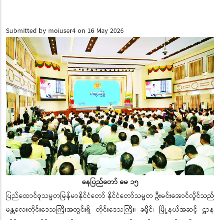
Submitted by
moiuser4
on 16 May 2026
နေပြည်တော် မေ ၁၅
ပြည်ထောင်စုသမ္မတမြန်မာနိုင်ငံတော် နိုင်ငံတော်သမ္မတ ဦးမင်းအောင်လှိုင်သည်
မန္တလေးတိုင်းဒေသကြီးအတွင်းရှိ တိုင်းဒေသကြီး၊ ခရိုင်၊ မြို့နယ်အဆင့် ဌာန