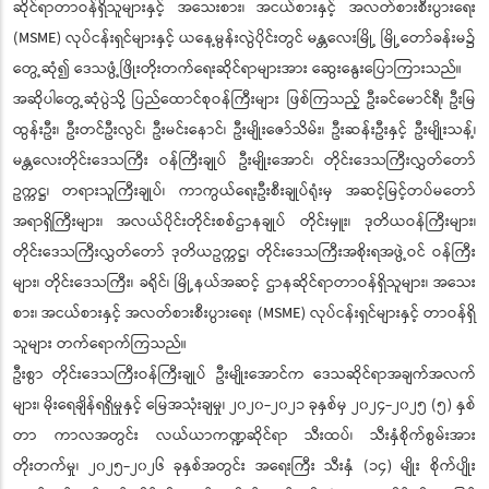
ဆိုင်ရာတာဝန်ရှိသူများနှင့် အသေးစား၊ အငယ်စားနှင့် အလတ်စားစီးပွားရေး
(MSME) လုပ်ငန်းရှင်များနှင့် ယနေ့မွန်းလွဲပိုင်းတွင် မန္တလေးမြို့ မြို့တော်ခန်းမ၌
တွေ့ဆုံ၍ ဒေသဖွံ့ဖြိုးတိုးတက်ရေးဆိုင်ရာများအား ဆွေးနွေးပြောကြားသည်။
အဆိုပါတွေ့ဆုံပွဲသို့ ပြည်ထောင်စုဝန်ကြီးများ ဖြစ်ကြသည့် ဦးခင်မောင်ရီ၊ ဦးမြ
ထွန်းဦး၊ ဦးတင်ဦးလွင်၊ ဦးမင်းနောင်၊ ဦးမျိုးဇော်သိမ်း၊ ဦးဆန်းဦးနှင့် ဦးမျိုးသန့်၊
မန္တလေးတိုင်းဒေသကြီး ဝန်ကြီးချုပ် ဦးမျိုးအောင်၊ တိုင်းဒေသကြီးလွှတ်တော်
ဥက္ကဋ္ဌ၊ တရားသူကြီးချုပ်၊ ကာကွယ်ရေးဦးစီးချုပ်ရုံးမှ အဆင့်မြင့်တပ်မတော်
အရာရှိကြီးများ၊ အလယ်ပိုင်းတိုင်းစစ်ဌာနချုပ် တိုင်းမှူး၊ ဒုတိယဝန်ကြီးများ၊
တိုင်းဒေသကြီးလွှတ်တော် ဒုတိယဥက္ကဋ္ဌ၊ တိုင်းဒေသကြီးအစိုးရအဖွဲ့ဝင် ဝန်ကြီး
များ၊ တိုင်းဒေသကြီး၊ ခရိုင်၊ မြို့နယ်အဆင့် ဌာနဆိုင်ရာတာဝန်ရှိသူများ၊ အသေး
စား၊ အငယ်စားနှင့် အလတ်စားစီးပွားရေး (MSME) လုပ်ငန်းရှင်များနှင့် တာဝန်ရှိ
သူများ တက်ရောက်ကြသည်။
ဦးစွာ တိုင်းဒေသကြီးဝန်ကြီးချုပ် ဦးမျိုးအောင်က ဒေသဆိုင်ရာအချက်အလက်
များ၊ မိုးရေချိန်ရရှိမှုနှင့် မြေအသုံးချမှု၊ ၂၀၂၀-၂၀၂၁ ခုနှစ်မှ ၂၀၂၄-၂၀၂၅ (၅) နှစ်
တာ ကာလအတွင်း လယ်ယာကဏ္ဍဆိုင်ရာ သီးထပ်၊ သီးနှံစိုက်စွမ်းအား
တိုးတက်မှု၊ ၂၀၂၅-၂၀၂၆ ခုနှစ်အတွင်း အရေးကြီး သီးနှံ (၁၄) မျိုး စိုက်ပျိုး