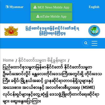
Skip
Myanmar
English
to
MOI News Mobile App
main
mTube Mobile App
content
Home
နိုင်ငံတော်သမ္မတ မိန့်ခွန်းများ
/
/
Breadcrumb
ပြည်ထောင်စုသမ္မတမြန်မာနိုင်ငံတော် နိုင်ငံတော်သမ္မတ
ဦးမင်းအောင်လှိုင် မန္တလေးတိုင်းဒေသကြီးအတွင်းရှိ တိုင်းဒေသ
ကြီး၊ ခရိုင်၊ မြို့နယ်အဆင့် ဌာနဆိုင်ရာတာဝန်ရှိသူများနှင့်
အသေးစား၊ အငယ်စားနှင့် အလတ်စားစီးပွားရေး (MSME)
လုပ်ငန်းရှင်များနှင့်တွေ့ဆုံ၍ ဒေသဖွံ့ဖြိုးတိုးတက်ရေးဆိုင်ရာ
များ ဆွေးနွေးပြောကြား