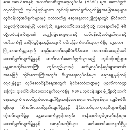
စား၊ အငယ်စားနှင့် အလတ်စားစီးပွားရေးလုပ်ငန်း (MSME) များ ဆောင်ရွက်
လျက်ရှိသည့် လုပ်ငန်းရှင်များက လုပ်ငန်းဆောင်ရွက်လျက်ရှိမှုအခြေအနေများ၊
လုပ်ငန်းလိုအပ်ချက်များနှင့် ပတ်သက်၍ ဆွေးနွေးတင်ပြကြရာတွင် နိုင်ငံတော်
သမ္မတကြီးအနေဖြင့် ယခုကဲ့သို့ မန္တလေးတိုင်းဒေသကြီးသို့ လာရောက်စဉ် မိမိ
တို့လုပ်ငန်းရှင်များ၏ တွေ့ကြုံနေရမှုများနှင့် လုပ်ငန်းလိုအပ်ချက်များနှင့်
ပတ်သက်၍ တင်ပြခွင့်ရသည့်အတွက် ဝမ်းမြောက်ဂုဏ်ယူလျက်ရှိမှု၊ မန္တလေး -
မြို့သာစက်မှုဥယျာဉ် တည်ဆောက်ရေးစီမံကိန်းအား အကောင်အထည်ဖော်
ဆောင်ရွက်လျက်ရှိမှုနှင့် ဆက်လက်ဆောင်ရွက်သွားမည့် လုပ်ငန်းစဉ်များ၊
မန္တလေးတိုင်းဒေသကြီး ကုန်သည်များနှင့် စက်မှုလုပ်ငန်းရှင်များအသင်း
အနေဖြင့် တိုင်းဒေသကြီးအတွင်း စီးပွားရေးလုပ်ငန်းများ ချောမွေ့မှန်ကန်
လျင်မြန်စွာ လုပ်ဆောင်နိုင်ရေးအတွက် နိုင်ငံတော်ကဏ္ဍနှင့် ပုဂ္ဂလိကကဏ္ဍ
အကြား ပူးပေါင်းပါဝင်ဆောင်ရွက်လျက်ရှိမှု၊ MSME လုပ်ငန်းများ ဖွံ့ဖြိုးတိုးတက်
ရေးအတွက် ဆောင်ရွက်ပေးလျက်ရှိမှုအခြေအနေများ၊ စက်မှုဇုန်များ လျှပ်စစ်မီး
ရရှိရေး ကြိုးပမ်းဆောင်ရွက်လျက်ရှိမှုနှင့် နိုင်ငံတော်မှအကူအညီများရရှိရန်
လိုအပ်လျက်ရှိမှု၊ မန္တလေးစက်မှုဇုန်အတွင်း ကုန်ထုတ်လုပ်မှုလုပ်ငန်းများ
ဆောင်ရွက်လျက်ရှိမှုနှင့် အလုပ်အကိုင်များ ဖော်ဆောင်ပေးလျက်ရှိမှု၊