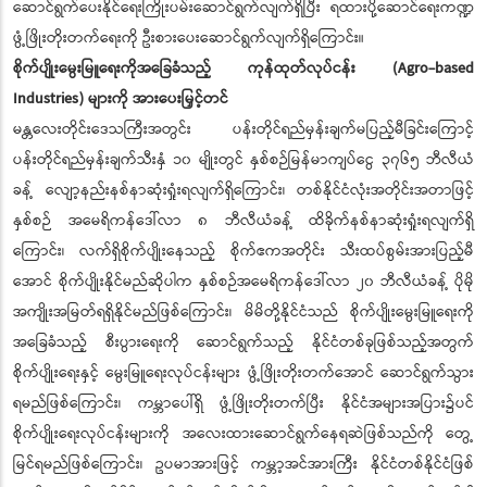
ဆောင်ရွက်ပေးနိုင်ရေးကြိုးပမ်းဆောင်ရွက်လျက်ရှိပြီး ရထားပို့ဆောင်ရေးကဏ္ဍ
ဖွံ့ဖြိုးတိုးတက်ရေးကို ဦးစားပေးဆောင်ရွက်လျက်ရှိကြောင်း။
စိုက်ပျိုးမွေးမြူရေးကိုအခြေခံသည့် ကုန်ထုတ်လုပ်ငန်း (Agro-based
Industries) များကို အားပေးမြှင့်တင်
မန္တလေးတိုင်းဒေသကြီးအတွင်း ပန်းတိုင်ရည်မှန်းချက်မပြည့်မီခြင်းကြောင့်
ပန်းတိုင်ရည်မှန်းချက်သီးနှံ ၁၀ မျိုးတွင် နှစ်စဉ်မြန်မာကျပ်ငွေ ၃၇၆၅ ဘီလီယံ
ခန့် လျော့နည်းနစ်နာဆုံးရှုံးရလျက်ရှိကြောင်း၊ တစ်နိုင်ငံလုံးအတိုင်းအတာဖြင့်
နှစ်စဉ် အမေရိကန်ဒေါ်လာ ၈ ဘီလီယံခန့် ထိခိုက်နစ်နာဆုံးရှုံးရလျက်ရှိ
ကြောင်း၊ လက်ရှိစိုက်ပျိုးနေသည့် စိုက်ဧကအတိုင်း သီးထပ်စွမ်းအားပြည့်မီ
အောင် စိုက်ပျိုးနိုင်မည်ဆိုပါက နှစ်စဉ်အမေရိကန်ဒေါ်လာ ၂၀ ဘီလီယံခန့် ပိုမို
အကျိုးအမြတ်ရရှိနိုင်မည်ဖြစ်ကြောင်း၊ မိမိတို့နိုင်ငံသည် စိုက်ပျိုးမွေးမြူရေးကို
အခြေခံသည့် စီးပွားရေးကို ဆောင်ရွက်သည့် နိုင်ငံတစ်ခုဖြစ်သည့်အတွက်
စိုက်ပျိုးရေးနှင့် မွေးမြူရေးလုပ်ငန်းများ ဖွံ့ဖြိုးတိုးတက်အောင် ဆောင်ရွက်သွား
ရမည်ဖြစ်ကြောင်း၊ ကမ္ဘာပေါ်ရှိ ဖွံ့ဖြိုးတိုးတက်ပြီး နိုင်ငံအများအပြား၌ပင်
စိုက်ပျိုးရေးလုပ်ငန်းများကို အလေးထားဆောင်ရွက်နေရဆဲဖြစ်သည်ကို တွေ့
မြင်ရမည်ဖြစ်ကြောင်း၊ ဥပမာအားဖြင့် ကမ္ဘာ့အင်အားကြီး နိုင်ငံတစ်နိုင်ငံဖြစ်