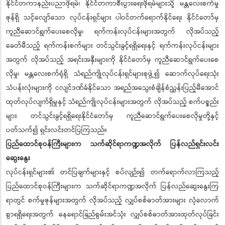
နိုင်ငံတကာနည်းပညာဖိုရမ်၊ နိုင်ငံတကာစီးပွားရေးဖိုရမ်များသို့ မန္တလေးစက်မှု
ဇုန်ရှိ သင့်လျော်သော လုပ်ငန်းရှင်များ ပါဝင်တက်ရောက်နိုင်ရေး နိုင်ငံတော်မှ
ကူညီဆောင်ရွက်ပေးစေလိုမှု၊ ရက်ကန်းလုပ်ငန်းများအတွက် လိုအပ်သည့်
ခေတ်မီသည့် ရက်ကန်းစက်များ တင်သွင်းခွင့်ရရှိရေးနှင့် ရက်ကန်းလုပ်ငန်းများ
အတွက် လိုအပ်သည့် အရင်းအနှီးများကို နိုင်ငံတော်မှ ကူညီဆောင်ရွက်ပေးစေ
လိုမှု၊ မန္တလေးစက်ရုံရှိ သံရည်ကျိုလုပ်ငန်းရှင်များစုဖွဲ့၍ ဆောက်လုပ်ရေးသုံး
သံပန်းလုံးများကို ငလျင်ဒဏ်ခံနိုင်သော အရည်အသွေးစံချိန်စံညွှန်းပြည့်မီအောင်
ထုတ်လုပ်လျက်ရှိမှုနှင့် သံရည်ကျိုလုပ်ငန်းများအတွက် လိုအပ်သည့် စက်ပစ္စည်း
များ တင်သွင်းခွင့်ရရှိရေးနိုင်ငံတော်မှ ကူညီဆောင်ရွက်ပေးစေလိုမှုတို့နှင့်
ပတ်သက်၍ ရှင်းလင်းတင်ပြကြသည်။
ပြည်ထောင်စုဝန်ကြီးများက သက်ဆိုင်ရာကဏ္ဍအလိုက် ပြန်လည်ရှင်းလင်း
ဆွေးနွေး
လုပ်ငန်းရှင်များ၏ တင်ပြချက်များနှင့် စပ်လျဉ်း၍ တက်ရောက်လာကြသည့်
ပြည်ထောင်စုဝန်ကြီးများက သက်ဆိုင်ရာကဏ္ဍအလိုက် ပြန်လည်ဆွေးနွေးကြ
ရာတွင် စက်မှုဇုန်များအတွက် လိုအပ်သည့် လျှပ်စစ်ဓာတ်အားများ လုံလောက်
စွာရရှိရေးအတွက် နေရောင်ခြည်စွမ်းအင်သုံး လျှပ်စစ်ဓာတ်အားထုတ်လုပ်ခြင်း