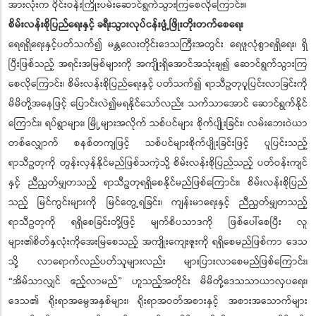
အားလုံးက ဝိုင်းဝန်းကြိုးပမ်းဆောင်ရွက်သွားကြစေလိုကြောင်း။
စိမ်းလန်းစိုပြည်ရေးနှင့် ခရီးသွားလုပ်ငန်းဖွံ့ဖြိုးတိုးတက်စေရေး
ရေရရှိရေးနှင့်ပတ်သက်၍ မန္တလေးတိုင်းဒေသကြီးအတွင်း ရေဖူလုံစွာရရှိရေး၊ ရှိ
ပြီးဖြစ်သည့် အရင်းအမြစ်များကို အကျိုးရှိအောင်အသုံးချ၍ ဆောင်ရွက်သွားကြ
စေလိုကြောင်း၊ စိမ်းလန်းစိုပြည်ရေးနှင့် ပတ်သက်၍ ရာသီဥတုပူပြင်းလာခြင်းကို
မိမိတို့အနေဖြင့် ပြောင်းလဲ၍မရနိုင်သော်လည်း သက်သာအောင် ဆောင်ရွက်နိုင်
ကြောင်း၊ ရပ်ရွာများ၊ မြို့များအလိုက် သစ်ပင်များ စိုက်ပျိုးခြင်း၊ လမ်းဘေးဝဲယာ
တစ်လျှောက် စနစ်တကျဖြင့် သစ်ပင်များစိုက်ပျိုးခြင်းဖြင့် ပူပြင်းသည့်
ရာသီဥတုကို တွန်းလှန်နိုင်မည်ဖြစ်သကဲ့သို့ စိမ်းလန်းစိုပြည်သည့် ပတ်ဝန်းကျင်
နှင့် ညီညွတ်မျှတသည့် ရာသီဥတုရရှိစေနိုင်မည်ဖြစ်ကြောင်း၊ စိမ်းလန်းစိုပြည်
သည့် မြင်ကွင်းများကို မြင်တွေ့ရခြင်း၊ ကျန်းမာရေးနှင့် ညီညွတ်မျှတသည့်
ရာသီဥတုကို ရရှိစေခြင်းတို့ဖြင့် မျက်စိပသာဒကို ဖြစ်ပေါ်စေပြီး လူ
များ၏စိတ်နှလုံးကိုအေးမြစေသည့် အကျိုးကျေးဇူးကို ရရှိစေမည်ဖြစ်ကာ ဒေသ
သို့ လာရောက်လည်ပတ်သူများလည်း များပြားလာစေမည်ဖြစ်ကြောင်း၊
“အိမ်သာလျှင် ဧည့်လာမည်” ဟူသည့်အတိုင်း မိမိတို့ဒေသသာယာလှပရေး၊
ဒေသ၏ ရိုးရာအမွေအနှစ်များ၊ ရိုးရာအဝတ်အစားနှင့် အစားအသောက်များ