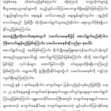
မဖြစ်မနေ လိုအပ်မည်ဖြစ်ကြောင်း၊ ထို့ကြောင့် တက္ကသိုလ်များ၌
စီးပွားရေးပညာရပ်များကို ထည့်သွင်းသင်ကြားပေးလျက်ရှိနေခြင်းဖြစ်ကြောင်း၊
“ပစ္စည်းချင်းတူပါက ဈေးနှုန်း သက်သာရမည်၊ ဈေးနှုန်းချင်းတူပါက ပစ္စည်းပို
ကောင်းရမည်” ဖြစ်ပြီး ထိုသို့ဆောင်ရွက်သွားမည်ဆိုပါက ဈေးကွက်ပိုမိုရရှိလာ
နိုင်မည်ဖြစ်ကြောင်း။
ဒေသဖွံ့ဖြိုးတိုးတက်ရေးအတွက် သမဝါယမစနစ်ဖြင့် ဆောင်ရွက်မည်ဆိုပါက
ပိုမိုကောင်းမွန်မည်ဖြစ်ကြောင်း၊ သမဝါယမစနစ်ဆိုသည်မှာ စုပေါင်း
ဆောင်ရွက်သည့် စနစ်ဖြစ်ကြောင်း၊ စိုက်ပျိုးမွေးမြူရေးကုန်ထုတ်လုပ်ငန်းတွင်
အားနည်းသူများစုပေါင်း၍ ဆောင်ရွက်ကြခြင်းဖြစ်ကြောင်း၊ ထိုသို့ ဆောင်ရွက်
ခြင်းဖြင့် လုပ်ငန်းများ အောင်မြင်လာပြီး ဝင်ငွေများပိုမိုရရှိလာကြမည်
ဖြစ်ကြောင်း၊ ကမ္ဘာပေါ်ရှိ ဖွံ့ဖြိုးပြီးနိုင်ငံများ၌ပင် သမဝါယမစနစ်ကို ကျင့်သုံး
လျက်ရှိနေကြကြောင်း။
လာမည့် ဇွန် ၁ ရက်နေ့ဆိုပါက ကျောင်းများ ပြန်လည်ဖွင့်လှစ်မည်ဖြစ်ပြီး ယခု
လ ၂၅ ရက်နေ့မှစ၍ ကျောင်းအပ်နှံရေးရက်သတ္တပတ်လှုပ်ရှားမှုများ ဆောင်ရွက်
ကြမည်ဖြစ်ကြောင်း၊ မန္တလေးတိုင်းဒေသကြီးအတွင်း ကျောင်းနေအရွယ်ကလေး
များအားလုံး ကျောင်းနေနိုင်ရေး၊ ကျောင်းများအားလုံး ဖွင့်လှစ်သင်ကြားနိုင်ရေး