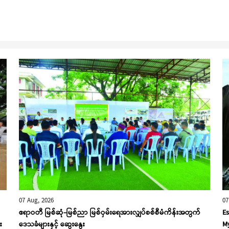
07 Aug, 2026
07
ဧရာဝတီ မြစ်ဆုံ-မြစ်ညာ မြစ်ဝှမ်းရေအားလျှပ်စစ်စီမံကိန်းအတွက်
Es
း
ဒေသခံများနှင့် ဆွေးနွေး
My