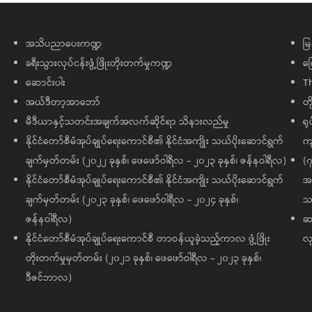
အသိပညာပေးကဏ္ဍ
မြ
ခရီးသွားလုပ်ငန်းဖွံ့ဖြိုးတိုးတက်မှုကဏ္ဍ
ကြ
ဆောင်းပါး
T
အယ်ဒီတာ့အာဘော်
တိ
မီဒီယာနှင့်သတင်းအချက်အလက်ဆိုင်ရာ သိနားလည်မှု
ရု
နိုင်ငံတော်စီမံအုပ်ချုပ်ရေးကောင်စီ၏ နိုင်ငံအကျိုး သယ်ပိုးဆောင်ရွက်
ကျ
ချက်မှတ်တမ်း (၂၀၂၂ ခုနှစ်၊ ဖေဖော်ဝါရီလ - ၂၀၂၃ ခုနှစ်၊ ဇန်နဝါရီလ)
(၇
နိုင်ငံတော်စီမံအုပ်ချုပ်ရေးကောင်စီ၏ နိုင်ငံအကျိုး သယ်ပိုးဆောင်ရွက်
အထ
ချက်မှတ်တမ်း (၂၀၂၃ ခုနှစ်၊ ဖေဖော်ဝါရီလ - ၂၀၂၄ ခုနှစ်၊
သမ
ဇန်နဝါရီလ)
ဆက
နိုင်ငံတော်စီမံအုပ်ချုပ်ရေးကောင်စီ တာဝန်ယူခဲ့သည့်ကာလ ဖွံ့ဖြိုး
လု
တိုးတက်မှုမှတ်တမ်း (၂၀၂၁ ခုနှစ်၊ ဖေဖော်ဝါရီလ - ၂၀၂၃ ခုနှစ်၊
ဒီဇင်ဘာလ)