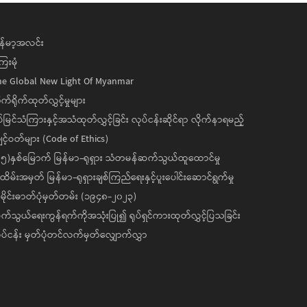
န်မာ့အလင်း
ေးမုံ
he Global New Light Of Myanmar
ုက်ရိုက်ထုတ်လွှင့်မှုများ
ပ်မြင်သံကြားနှင့်အသံထုတ်လွှင့်ခြင်း လုပ်ငန်းဆိုင်ရာ လိုက်နာရမည့်
င့်ဝတ်များ (Code of Ethics)
၅)နှစ်မြောက် မြန်မာ-ရုရှား သံတမန်ဆက်သွယ်ထူထောင်မှု
ိမ်းအမှတ် မြန်မာ-ရုရှားချစ်ကြည်ရေးနှင့်ပူးပေါင်းဆောင်ရွက်မှု
ိုင်းဓာတ်ပုံမှတ်တမ်း (၁၉၄၈-၂၀၂၃)
်သွယ်ရေးကွန်ရက်ကိုအသုံးပြု၍ ရုပ်ရှင်ကားထုတ်လွှင့်ပြသခြင်း
ပ်ငန်း မှတ်ပုံတင်လက်မှတ်လျှောက်လွှာ