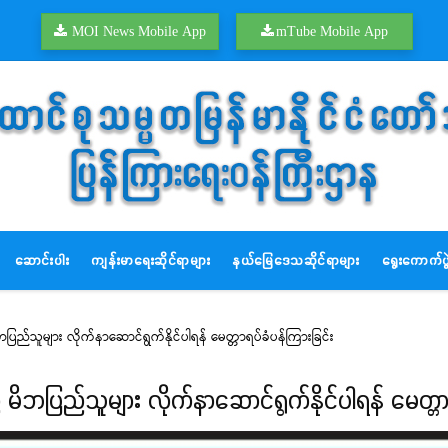
MOI News Mobile App
mTube Mobile App
ဆောင်းပါး
ကျန်းမာရေးဆိုင်ရာများ
နယ်မြေဒေသဆိုင်ရာများ
ရွေးကောက်ပွဲ
ြည်သူများ လိုက်နာဆောင်ရွက်နိုင်ပါရန် မေတ္တာရပ်ခံပန်ကြားခြင်း
မိဘပြည်သူများ လိုက်နာဆောင်ရွက်နိုင်ပါရန် မေတ္တာရ