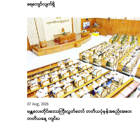
‌ရေ‌ကျော်လျက်ရှိ
07 Aug, 2026
မန္တလေးတိုင်းဒေသကြီးလွှတ်တော် တတိယပုံမှန်အစည်းအဝေး
တတိယနေ့ ကျင်းပ