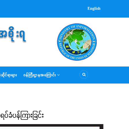
English
ဆိုင်ရာများ
ဝန်ကြီးဌာနအကြောင်း
ပ်ခံပန်ကြားခြင်း