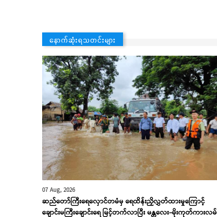
နောက်ဆုံးရသတင်းများ
07 Aug, 2026
ဆည်တော်ကြီးရေလှောင်တမံမှ ရေထိန်းညှိလွှတ်ထားမှုကြောင့်
ချောင်းမကြီးချောင်းရေ မြင့်တက်လာပြီး မန္တလေး-မိုးကုတ်ကားလမ်