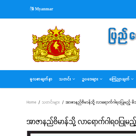
Skip
Myanmar
to
main
content
MAIN
မူလစာမျက်နှာ
သတင်း
ဥပဒေများ
ကြေညာချက်
NAVIGATION
Home
/
သတင်းများ
/
အာဇာနည်ဗိမာန်သို့ လာရောက်ဂါရဝပြုမည့် မိဘပ
Breadcrumb
အာဇာနည်ဗိမာန်သို့ လာရောက်ဂါရဝပြုမည့် 