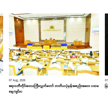
07 Aug, 2026
07
ဧရာဝတီတိုင်းဒေသကြီးလွှတ်တော် တတိယပုံမှန်အစည်းအဝေး ပထမ
မြ
နေ့ကျင်းပ