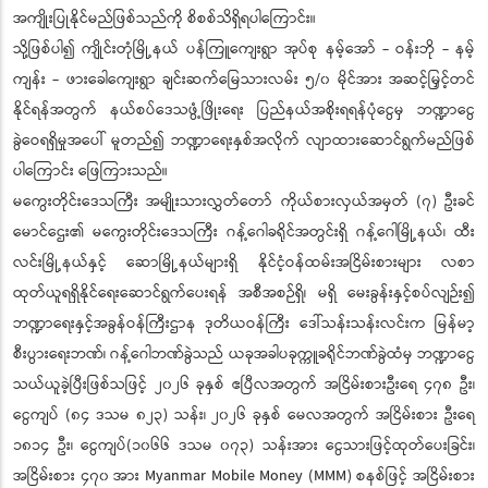
အကျိုးပြုနိုင်မည်ဖြစ်သည်ကို စိစစ်သိရှိရပါကြောင်း။
သို့ဖြစ်ပါ၍ ကျိုင်းတုံမြို့နယ် ပန်ကြူကျေးရွာ အုပ်စု နမ့်အော် - ဝန်းဘို - နမ့်
ကျန်း - ဖားခေါကျေးရွာ ချင်းဆက်မြေသားလမ်း ၅/၀ မိုင်အား အဆင့်မြှင့်တင်
နိုင်ရန်အတွက် နယ်စပ်ဒေသဖွံ့ဖြိုးရေး ပြည်နယ်အစိုးရရန်ပုံငွေမှ ဘဏ္ဍာငွေ
ခွဲဝေရရှိမှုအပေါ် မူတည်၍ ဘဏ္ဍာရေးနှစ်အလိုက် လျာထားဆောင်ရွက်မည်ဖြစ်
ပါကြောင်း ဖြေကြားသည်။
မကွေးတိုင်းဒေသကြီး အမျိုးသားလွှတ်တော် ကိုယ်စားလှယ်အမှတ် (၇) ဦးခင်
မောင်ဌေး၏ မကွေးတိုင်းဒေသကြီး ဂန့်ဂေါခရိုင်အတွင်းရှိ ဂန့်ဂေါမြို့နယ်၊ ထီး
လင်းမြို့နယ်နှင့် ဆောမြို့နယ်များရှိ နိုင်ငံ့ဝန်ထမ်းအငြိမ်းစားများ လစာ
ထုတ်ယူရရှိနိုင်ရေးဆောင်ရွက်ပေးရန် အစီအစဉ်ရှိ၊ မရှိ မေးခွန်းနှင့်စပ်လျဉ်း၍
ဘဏ္ဍာရေးနှင့်အခွန်ဝန်ကြီးဌာန ဒုတိယဝန်ကြီး ဒေါ်သန်းသန်းလင်းက မြန်မာ့
စီးပွားရေးဘဏ်၊ ဂန့်ဂေါဘဏ်ခွဲသည် ယခုအခါပခုက္ကူခရိုင်ဘဏ်ခွဲထံမှ ဘဏ္ဍာငွေ
သယ်ယူခဲ့ပြီးဖြစ်သဖြင့် ၂၀၂၆ ခုနှစ် ဧပြီလအတွက် အငြိမ်းစားဦးရေ ၄၇၈ ဦး၊
ငွေကျပ် (၈၄ ဒသမ ၈၂၃) သန်း၊ ၂၀၂၆ ခုနှစ် မေလအတွက် အငြိမ်းစား ဦးရေ
၁၈၁၄ ဦး၊ ငွေကျပ်(၁၀၆၆ ဒသမ ၀၇၃) သန်းအား ငွေသားဖြင့်ထုတ်ပေးခြင်း၊
အငြိမ်းစား ၄၇၀ အား Myanmar Mobile Money (MMM) စနစ်ဖြင့် အငြိမ်းစား