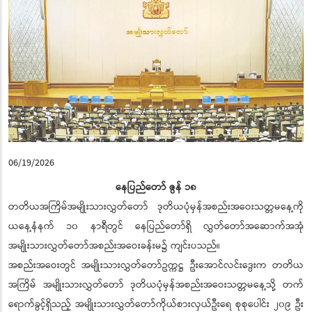
06/19/2026
နေပြည်တော် ဇွန် ၁၈
တတိယအကြိမ်အမျိုးသားလွှတ်တော် ဒုတိယပုံမှန်အစည်းအဝေးသတ္တမနေ့ကို
ယနေ့နံနက် ၁၀ နာရီတွင် နေပြည်တော်ရှိ လွှတ်တော်အဆောက်အအုံ
အမျိုးသားလွှတ်တော်အစည်းအဝေးခန်းမ၌ ကျင်းပသည်။
အစည်းအဝေးတွင် အမျိုးသားလွှတ်တော်ဥက္ကဋ္ဌ ဦးအောင်လင်းဒွေးက တတိယ
အကြိမ် အမျိုးသားလွှတ်တော် ဒုတိယပုံမှန်အစည်းအဝေးသတ္တမနေ့သို့ တက်
ရောက်ခွင့်ရှိသည့် အမျိုးသားလွှတ်တော်ကိုယ်စားလှယ်ဦးရေ စုစုပေါင်း ၂၀၉ ဦး