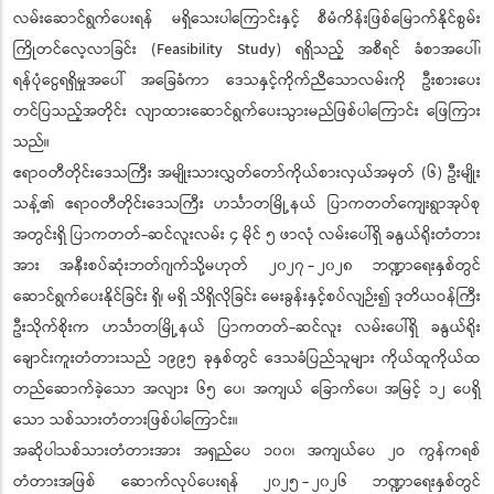
လမ်းဆောင်ရွက်ပေးရန် မရှိသေးပါကြောင်းနှင့် စီမံကိန်းဖြစ်မြောက်နိုင်စွမ်း
ကြိုတင်လေ့လာခြင်း (Feasibility Study) ရရှိသည့် အစီရင် ခံစာအပေါ်၊
ရန်ပုံငွေရရှိမှုအပေါ် အခြေခံကာ ဒေသနှင့်ကိုက်ညီသောလမ်းကို ဦးစားပေး
တင်ပြသည့်အတိုင်း လျာထားဆောင်ရွက်ပေးသွားမည်ဖြစ်ပါကြောင်း ဖြေကြား
သည်။
ဧရာဝတီတိုင်းဒေသကြီး အမျိုးသားလွှတ်တော်ကိုယ်စားလှယ်အမှတ် (၆) ဦးမျိုး
သန့်၏ ဧရာဝတီတိုင်းဒေသကြီး ဟင်္သာတမြို့နယ် ပြာကတတ်ကျေးရွာအုပ်စု
အတွင်းရှိ ပြာကတတ်-ဆင်လူးလမ်း ၄ မိုင် ၅ ဖာလုံ လမ်းပေါ်ရှိ ခနွယ်ရိုးတံတား
အား အနီးစပ်ဆုံးဘတ်ဂျက်သို့မဟုတ် ၂၀၂၇ - ၂၀၂၈ ဘဏ္ဍာရေးနှစ်တွင်
ဆောင်ရွက်ပေးနိုင်ခြင်း ရှိ၊ မရှိ သိရှိလိုခြင်း မေးခွန်းနှင့်စပ်လျဉ်း၍ ဒုတိယဝန်ကြီး
ဦးသိုက်စိုးက ဟင်္သာတမြို့နယ် ပြာကတတ်-ဆင်လူး လမ်းပေါ်ရှိ ခနွယ်ရိုး
ချောင်းကူးတံတားသည် ၁၉၉၅ ခုနှစ်တွင် ဒေသခံပြည်သူများ ကိုယ်ထူကိုယ်ထ
တည်ဆောက်ခဲ့သော အလျား ၆၅ ပေ၊ အကျယ် ခြောက်ပေ၊ အမြင့် ၁၂ ပေရှိ
သော သစ်သားတံတားဖြစ်ပါကြောင်း။
အဆိုပါသစ်သားတံတားအား အရှည်ပေ ၁၀၀၊ အကျယ်ပေ ၂ဝ ကွန်ကရစ်
တံတားအဖြစ် ဆောက်လုပ်ပေးရန် ၂၀၂၅ - ၂၀၂၆ ဘဏ္ဍာရေးနှစ်တွင်