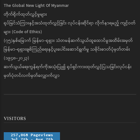
The Global New Light Of Myanmar
တိုက်ရိုက်ထုတ်လွှင့်မှုများ
ရုပ်မြင်သံကြားနှင့်အသံထုတ်လွှင့်ခြင်း လုပ်ငန်းဆိုင်ရာ လိုက်နာရမည့် ကျင့်ဝတ်
များ (Code of Ethics)
(၇၅)နှစ်မြောက် မြန်မာ-ရုရှား သံတမန်ဆက်သွယ်ထူထောင်မှုအထိမ်းအမှတ်
မြန်မာ-ရုရှားချစ်ကြည်ရေးနှင့်ပူးပေါင်းဆောင်ရွက်မှု သမိုင်းဓာတ်ပုံမှတ်တမ်း
(၁၉၄၈-၂၀၂၃)
ဆက်သွယ်ရေးကွန်ရက်ကိုအသုံးပြု၍ ရုပ်ရှင်ကားထုတ်လွှင့်ပြသခြင်းလုပ်ငန်း
မှတ်ပုံတင်လက်မှတ်လျှောက်လွှာ
VISITORS