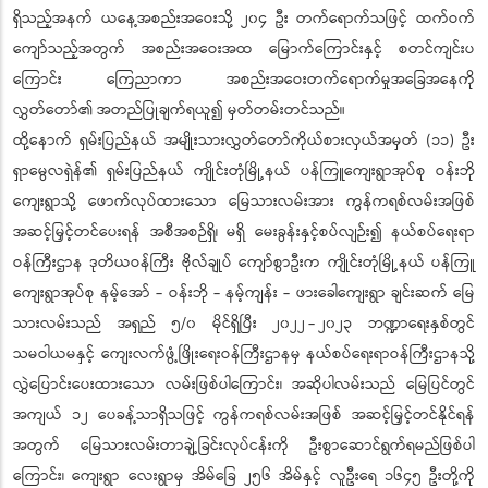
ရှိသည့်အနက် ယနေ့အစည်းအဝေးသို့ ၂၀၄ ဦး တက်ရောက်သဖြင့် ထက်ဝက်
ကျော်သည့်အတွက် အစည်းအဝေးအထ မြောက်ကြောင်းနှင့် စတင်ကျင်းပ
ကြောင်း ကြေညာကာ အစည်းအဝေးတက်ရောက်မှုအခြေအနေကို
လွှတ်တော်၏ အတည်ပြုချက်ရယူ၍ မှတ်တမ်းတင်သည်။
ထို့နောက် ရှမ်းပြည်နယ် အမျိုးသားလွှတ်တော်ကိုယ်စားလှယ်အမှတ် (၁၁) ဦး
ရှာမွေလရှဲန်၏ ရှမ်းပြည်နယ် ကျိုင်းတုံမြို့နယ် ပန်ကြူကျေးရွာအုပ်စု ဝန်းဘို
ကျေးရွာသို့ ဖောက်လုပ်ထားသော မြေသားလမ်းအား ကွန်ကရစ်လမ်းအဖြစ်
အဆင့်မြှင့်တင်ပေးရန် အစီအစဉ်ရှိ၊ မရှိ မေးခွန်းနှင့်စပ်လျဉ်း၍ နယ်စပ်ရေးရာ
ဝန်ကြီးဌာန ဒုတိယဝန်ကြီး ဗိုလ်ချုပ် ကျော်စွာဦးက ကျိုင်းတုံမြို့နယ် ပန်ကြူ
ကျေးရွာအုပ်စု နမ့်အော် - ဝန်းဘို - နမ့်ကျန်း - ဖားခေါကျေးရွာ ချင်းဆက် မြေ
သားလမ်းသည် အရှည် ၅/၀ မိုင်ရှိပြီး ၂၀၂၂ - ၂၀၂၃ ဘဏ္ဍာရေးနှစ်တွင်
သမဝါယမနှင့် ကျေးလက်ဖွံ့ဖြိုးရေးဝန်ကြီးဌာနမှ နယ်စပ်ရေးရာဝန်ကြီးဌာနသို့
လွှဲပြောင်းပေးထားသော လမ်းဖြစ်ပါကြောင်း၊ အဆိုပါလမ်းသည် မြေပြင်တွင်
အကျယ် ၁၂ ပေခန့်သာရှိသဖြင့် ကွန်ကရစ်လမ်းအဖြစ် အဆင့်မြှင့်တင်နိုင်ရန်
အတွက် မြေသားလမ်းတာချဲ့ခြင်းလုပ်ငန်းကို ဦးစွာဆောင်ရွက်ရမည်ဖြစ်ပါ
ကြောင်း၊ ကျေးရွာ လေးရွာမှ အိမ်ခြေ ၂၅၆ အိမ်နှင့် လူဦးရေ ၁၆၄၅ ဦးတို့ကို