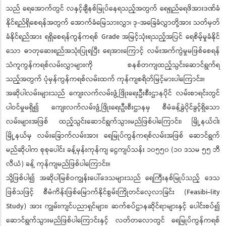
သည် ရေအောက်တွင် လနှင့်ချီနစ်မြုပ်နေရသည့်အတွက် ရေရှည်ရေဖိအားဒဏ်ခံ
နိုင်ရည်ရှိစေရန်အတွက် အောက်ခံမြေသားလွှာ၊ ဒု-အခြေခံလွှာတို့အား သတ်မှတ်
ခံနိုင်ရည်အား ရရှိစေရန်ကွန်ကရစ် Grade အမြင့်သုံးရသည့်အပြင် ရေစိမ့်မှုခံနိုင်
သော ဓာတုဆေးရည်အသုံးပြုရပြီး ရေအားကြောင့် လမ်းအက်ကွဲမှုမဖြစ်စေရန်
သံကူကွန်ကရစ်လမ်းလွှာများကို စနစ်တကျထည့်သွင်းဆောင်ရွက်ရ
သည့်အတွက် ပုံမှန်ကွန်ကရစ်လမ်းထက် ကုန်ကျစရိတ်မြင့်မားပါကြောင်း။
အဆိုပါလမ်းများသည် ကျေးလက်လမ်းဖွံ့ဖြိုးရေးဦးစီးဌာနပိုင် လမ်းစာရင်းတွင်
ပါဝင်မှုမရှိ၍ ကျေးလက်လမ်းဖွံ့ဖြိုးရေးဦးစီးဌာနမှ စီမံခန့်ခွဲပိုင်ခွင့်ရှိသော
လမ်းများအဖြစ် ထည့်သွင်းဆောင်ရွက်သွားမည်ဖြစ်ပါကြောင်း၊ မြို့နယ်ငါး
မြို့နယ်မှ လမ်းခြောက်လမ်းအား ရေမြုပ်ကွန်ကရစ်လမ်းအဖြစ် ဆောင်ရွက်
မည်ဆိုပါက စုစုပေါင်း ခန့်မှန်းကုန်ကျ ငွေကျပ်သန်း ၁၀၅၅၀ (၁၀ ဒသမ ၅၅ ဘီ
လီယံ) ခန့် ကုန်ကျမည်ဖြစ်ပါကြောင်း။
သို့ဖြစ်ပါ၍ အဆိုပါမြစ်ဝကျွန်းပေါ်ဒေသများသည် ရေကြီးနစ်မြုပ်သည့် ဒေသ
ဖြစ်သဖြင့် စီမံကိန်းဖြစ်မြောက်နိုင်စွမ်းကြိုတင်လေ့လာခြင်း (Feasibi-lity
Study) အား ကျွမ်းကျင်ပညာရှင်များ၊ ဆက်စပ်ဌာနဆိုင်ရာများနှင့် ပေါင်းစပ်၍
ဆောင်ရွက်သွားမည်ဖြစ်ပါကြောင်းနှင့် လတ်တလောတွင် ရေမြုပ်ကွန်ကရစ်