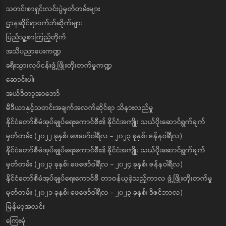
သတင်းစာရှင်းလင်းပွဲမှတ်တမ်းများ
ဌာနဆိုင်ရာဝက်ဘ်ဆိုက်များ
ပြည်သူ့စာကြည့်တိုက်
အသိပညာပေးကဏ္ဍ
ခရီးသွားလုပ်ငန်းဖွံ့ဖြိုးတိုးတက်မှုကဏ္ဍ
ဆောင်းပါး
အယ်ဒီတာ့အာဘော်
မီဒီယာနှင့်သတင်းအချက်အလက်ဆိုင်ရာ သိနားလည်မှု
နိုင်ငံတော်စီမံအုပ်ချုပ်ရေးကောင်စီ၏ နိုင်ငံအကျိုး သယ်ပိုးဆောင်ရွက်ချက်
မှတ်တမ်း (၂၀၂၂ ခုနှစ်၊ ဖေဖော်ဝါရီလ - ၂၀၂၃ ခုနှစ်၊ ဇန်နဝါရီလ)
နိုင်ငံတော်စီမံအုပ်ချုပ်ရေးကောင်စီ၏ နိုင်ငံအကျိုး သယ်ပိုးဆောင်ရွက်ချက်
မှတ်တမ်း (၂၀၂၃ ခုနှစ်၊ ဖေဖော်ဝါရီလ - ၂၀၂၄ ခုနှစ်၊ ဇန်နဝါရီလ)
နိုင်ငံတော်စီမံအုပ်ချုပ်ရေးကောင်စီ တာဝန်ယူခဲ့သည့်ကာလ ဖွံ့ဖြိုးတိုးတက်မှု
မှတ်တမ်း (၂၀၂၁ ခုနှစ်၊ ဖေဖော်ဝါရီလ - ၂၀၂၃ ခုနှစ်၊ ဒီဇင်ဘာလ)
မြန်မာ့အလင်း
ကြေးမုံ