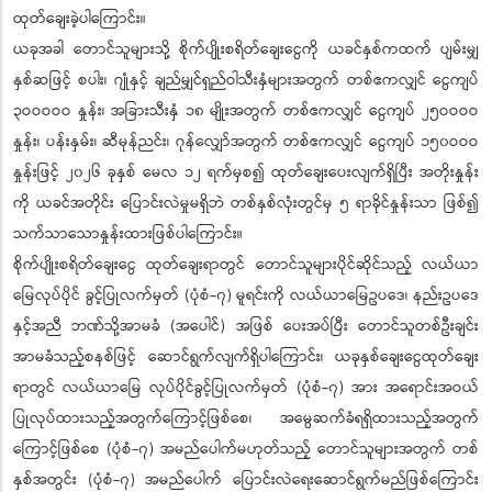
ထုတ်ချေးခဲ့ပါကြောင်း။
ယခုအခါ တောင်သူများသို့ စိုက်ပျိုးစရိတ်ချေးငွေကို ယခင်နှစ်ကထက် ပျမ်းမျှ
နှစ်ဆဖြင့် စပါး၊ ဂျုံနှင့် ချည်မျှင်ရှည်ဝါသီးနှံများအတွက် တစ်ဧကလျှင် ငွေကျပ်
၃ဝဝဝဝဝ နှုန်း၊ အခြားသီးနှံ ၁၈ မျိုးအတွက် တစ်ဧကလျှင် ငွေကျပ် ၂၅ဝဝဝဝ
နှုန်း၊ ပန်းနှမ်း၊ ဆီမုန်ညင်း၊ ဂုန်လျှော်အတွက် တစ်ဧကလျှင် ငွေကျပ် ၁၅၀ဝဝဝ
နှုန်းဖြင့် ၂၀၂၆ ခုနှစ် မေလ ၁၂ ရက်မှစ၍ ထုတ်ချေးပေးလျက်ရှိပြီး အတိုးနှုန်း
ကို ယခင်အတိုင်း ပြောင်းလဲမှုမရှိဘဲ တစ်နှစ်လုံးတွင်မှ ၅ ရာခိုင်နှုန်းသာ ဖြစ်၍
သက်သာသောနှုန်းထားဖြစ်ပါကြောင်း။
စိုက်ပျိုးစရိတ်ချေးငွေ ထုတ်ချေးရာတွင် တောင်သူများပိုင်ဆိုင်သည့် လယ်ယာ
မြေလုပ်ပိုင် ခွင့်ပြုလက်မှတ် (ပုံစံ-၇) မူရင်းကို လယ်ယာမြေဥပဒေ၊ နည်းဥပဒေ
နှင့်အညီ ဘဏ်သို့အာမခံ (အပေါင်) အဖြစ် ပေးအပ်ပြီး တောင်သူတစ်ဦးချင်း
အာမခံသည့်စနစ်ဖြင့် ဆောင်ရွက်လျက်ရှိပါကြောင်း၊ ယခုနှစ်ချေးငွေထုတ်ချေး
ရာတွင် လယ်ယာမြေ လုပ်ပိုင်ခွင့်ပြုလက်မှတ် (ပုံစံ-၇) အား အရောင်းအဝယ်
ပြုလုပ်ထားသည့်အတွက်ကြောင့်ဖြစ်စေ၊ အမွေဆက်ခံရရှိထားသည့်အတွက်
ကြောင့်ဖြစ်စေ (ပုံစံ-၇) အမည်ပေါက်မဟုတ်သည့် တောင်သူများအတွက် တစ်
နှစ်အတွင်း (ပုံစံ-၇) အမည်ပေါက် ပြောင်းလဲရေးဆောင်ရွက်မည်ဖြစ်ကြောင်း