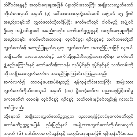
သိင်္ဂီဝင်းရွှေနှင့် အတွင်းရေးမှူးအဖြစ် ပဲခူးတိုင်းဒေသကြီး အမျိုးသားလွှတ်တော်
ကိုယ်စားလှယ် အမှတ် (၃) ဒေါ်ထားထားနုတို့အပါအဝင် အဖွဲ့ဝင် ၁၅ ဦး၏
အမည်စာရင်းကို လွှတ်တော်သို့တင်ပြပြီး ကော်မတီတွင် ပါဝင်မည့် အဖွဲ့ဝင်
ဦးရေ၊ အဖွဲ့ဝင်များ၏ အမည်စာရင်း၊ ကော်မတီဥက္ကဋ္ဌနှင့် အတွင်းရေးမှူးတို့၏
အမည်စာရင်း၊ ကော်မတီ၏တာဝန်၊ လုပ်ပိုင်ခွင့်၊ ရပိုင်ခွင့်နှင့် သက်တမ်းတို့ကို
လွှတ်တော်၏ အတည်ပြုချက်ရယူရာ လွှတ်တော်က အတည်ပြုသဖြင့် လူငယ်၊
အမျိုးသမီး၊ ကလေးသူငယ်နှင့် သက်ကြီးရွယ်အိုအခွင့်အရေးဆိုင်ရာ ကော်မတီ
ဖွဲ့စည်းကြောင်းနှင့် ကော်မတီ၏တာဝန်၊ လုပ်ပိုင်ခွင့်၊ ရပိုင်ခွင့်နှင့် သက်တမ်းတို့
ကို အမျိုးသားလွှတ်တော်က အတည်ပြုကြောင်း ကြေညာသည်။
ဆက်လက်၍ တာဝန်ပေးအပ်ခံရသည့် ရန်ကုန်တိုင်းဒေသကြီး အမျိုးသား
လွှတ်တော်ကိုယ်စားလှယ် အမှတ် (၁၁) ဦးတင့်ဇော်က ပညာရေးမြှင့်တင်မှု
ကော်မတီ၏ တာဝန်၊ လုပ်ပိုင်ခွင့်၊ ရပိုင်ခွင့်၊ သက်တမ်းနှင့်စပ်လျဉ်း၍ ရှင်းလင်း
တင်ပြသည်။
ထို့နောက် အမျိုးသားလွှတ်တော်ဥက္ကဋ္ဌက ပညာရေးမြှင့်တင်မှုကော်မတီတွင်
ကော်မတီဥက္ကဋ္ဌအဖြစ် ရှမ်းပြည်နယ် အမျိုးသားလွှတ်တော်ကိုယ်စားလှယ်
အမှတ် (၆) ဒေါက်တာကျော်ထွန်းနှင့် အတွင်းရေးမှူးအဖြစ် ရန်ကုန်တိုင်းဒေသ