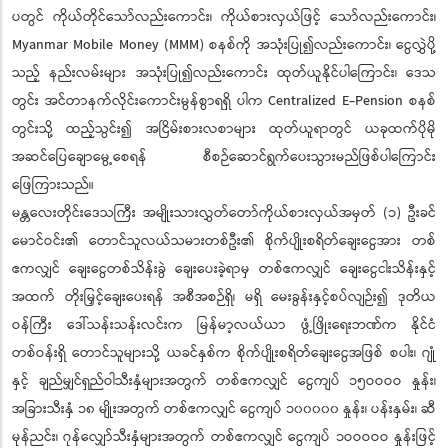
ပတွင် ကိုယ်တိုင်သော်လည်းကောင်း၊ ကိုယ်စားလှယ်ဖြင့် သော်လည်းကောင်း၊
Myanmar Mobile Money (MMM) စနစ်ကို အသုံးပြု၍လည်းကောင်း၊ ငွေလွှဲပို့
သည့် နည်းလမ်းများ အသုံးပြု၍လည်းကောင်း ထုတ်ယူနိုင်ပါကြောင်း၊ ဒေသ
တွင်း အင်တာနက်လိုင်းကောင်းမွန်စွာရရှိ ပါက Centralized E-Pension စနစ်
တွင်းသို့ ထည့်သွင်း၍ အငြိမ်းစားလစာများ ထုတ်ယူရာတွင် ယခုထက်ပိုမို
အဆင်ပြေချောမွေ့စေရန် စီစဉ်ဆောင်ရွက်ပေးသွားမည်ဖြစ်ပါကြောင်း
ဖြေကြားသည်။
မန္တလေးတိုင်းဒေသကြီး အမျိုးသားလွှတ်တော်ကိုယ်စားလှယ်အမှတ် (၁) ဦးခင်
မောင်ဝင်း၏ တောင်သူလယ်သမားတစ်ဦး၏ စိုက်ပျိုးစရိတ်ချေးငွေအား တစ်
ဧကလျှင် ချေးငွေတစ်သိန်းခွဲ ချေးပေးခဲ့ရာမှ တစ်ဧကလျှင် ချေးငွေငါးသိန်းနှင့်
အထက် တိုးမြှင့်ချေးပေးရန် အစီအစဉ်ရှိ၊ မရှိ မေးခွန်းနှင့်စပ်လျဉ်း၍ ဒုတိယ
ဝန်ကြီး ဒေါ်သန်းသန်းလင်းက မြန်မာ့လယ်ယာ ဖွံ့ဖြိုးရေးဘဏ်က နိုင်ငံ
တစ်ဝန်းရှိ တောင်သူများသို့ ယခင်နှစ်က စိုက်ပျိုးစရိတ်ချေးငွေအဖြစ် စပါး၊ ဂျုံ
နှင့် ချည်မျှင်ရှည်ဝါသီးနှံများအတွက် တစ်ဧကလျှင် ငွေကျပ် ၁၅ဝဝဝဝ နှုန်း၊
အခြားသီးနှံ ၁၈ မျိုးအတွက် တစ်ဧကလျှင် ငွေကျပ် ၁၀၀၀၀၀ နှုန်း၊ ပန်းနှမ်း၊ ဆီ
မုန်ညင်း၊ ဂုန်လျှော်သီးနှံများအတွက် တစ်ဧကလျှင် ငွေကျပ် ၁ဝဝဝဝဝ နှုန်းဖြင့်