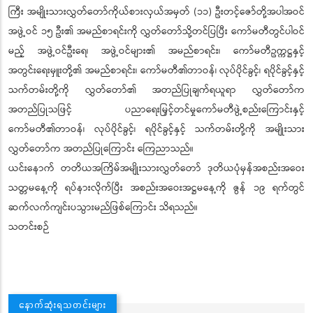
ကြီး အမျိုးသားလွှတ်တော်ကိုယ်စားလှယ်အမှတ် (၁၁) ဦးတင့်ဇော်တို့အပါအဝင်
အဖွဲ့ဝင် ၁၅ ဦး၏ အမည်စာရင်းကို လွှတ်တော်သို့တင်ပြပြီး ကော်မတီတွင်ပါဝင်
မည့် အဖွဲ့ဝင်ဦးရေ၊ အဖွဲ့ဝင်များ၏ အမည်စာရင်း၊ ကော်မတီဥက္ကဋ္ဌနှင့်
အတွင်းရေးမှူးတို့၏ အမည်စာရင်း၊ ကော်မတီ၏တာဝန်၊ လုပ်ပိုင်ခွင့်၊ ရပိုင်ခွင့်နှင့်
သက်တမ်းတို့ကို လွှတ်တော်၏ အတည်ပြုချက်ရယူရာ လွှတ်တော်က
အတည်ပြုသဖြင့် ပညာရေးမြှင့်တင်မှုကော်မတီဖွဲ့စည်းကြောင်းနှင့်
ကော်မတီ၏တာဝန်၊ လုပ်ပိုင်ခွင့်၊ ရပိုင်ခွင့်နှင့် သက်တမ်းတို့ကို အမျိုးသား
လွှတ်တော်က အတည်ပြုကြောင်း ကြေညာသည်။
ယင်းနောက် တတိယအကြိမ်အမျိုးသားလွှတ်တော် ဒုတိယပုံမှန်အစည်းအဝေး
သတ္တမနေ့ကို ရပ်နားလိုက်ပြီး အစည်းအဝေးအဋ္ဌမနေ့ကို ဇွန် ၁၉ ရက်တွင်
ဆက်လက်ကျင်းပသွားမည်ဖြစ်ကြောင်း သိရသည်။
သတင်းစဉ်
နောက်ဆုံးရသတင်းများ