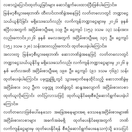
လစာလွှဲပြောင်းထုတ်ယူခြင်းများ ဆောင်ရွက်ပေးထားပြီးဖြစ်ပါကြောင်း။
မြန်မာ့စီးပွားရေးဘဏ်၊ ထီးလင်းဘဏ်ခွဲအနေဖြင့် လတ်တလောတွင် ဘဏ္ဍာငွေ
သယ်ယူနိုင်ခြင်း မရှိသေးသော်လည်း လက်ကျန်ဘဏ္ဍာငွေများမှ ၂၀၂၆ ခုနှစ်
ဧပြီလအတွက် အငြိမ်းစားဦးရေ ၁၁၉ ဦး၊ ငွေကျပ် (၁၅၃ ဒသမ ၁၃) သန်းအား
လည်းကောင်း၊၂၀၂၆ ခုနှစ် မေလအတွက် အငြိမ်းစားဦးရေ ၁၃၇ ဦး၊ ငွေကျပ်
(၁၅၂ ဒသမ ၁၂၈) သန်းအားလည်းကောင်း ထုတ်ပေးခဲ့ပါကြောင်း။
အလားတူ မြန်မာ့စီးပွားရေးဘဏ်၊ ဆောဘဏ်ခွဲအနေဖြင့် လတ်တလောတွင်
ဘဏ္ဍာငွေသယ်ယူနိုင်မှု မရှိသေးသော်လည်း လက်ကျန်ဘဏ္ဍာငွေများမှ ၂၀၂၆ ခု
နှစ် မတ်လအထိ အငြိမ်းစားဦးရေ ၁၉၈ ဦး၊ ငွေကျပ် (၉၁ ဒသမ ၇၆၉) သန်း
ထုတ်ပေးခဲ့ပါကြောင်း၊ ပခုက္ကူမြို့တွင် သွားရောက်နေထိုင်သည့် ဆောဘဏ်ခွဲမှ
အငြိမ်းစား ၁၀၃ ဦးက ပခုက္ကူ ဘဏ်ခွဲတွင် ဆန္ဒအလျောက် အငြိမ်းစားလစာ
ထုတ်ယူလိုကြောင်း တင်ပြလာသဖြင့် ထုတ်ယူနိုင်ရေးစီစဉ်ဆောင်ရွက်ပေးခဲ့ပါ
ကြောင်း။
လတ်တလောဖြစ်ပေါ်နေသော အခြေအနေများအရ ဒေသနေအငြိမ်းစားများ၏
အငြိမ်းစားလစာများ အခက်အခဲမရှိ ထုတ်ပေးနိုင်ရေးအတွက် ဘဏ်
လက်ကျန်ငွေများမှ ထုတ်ပေးနိုင်ရန် စီစဉ်ဆောင်ရွက်ပေးနေသကဲ့သို့ ဒေသပြင်