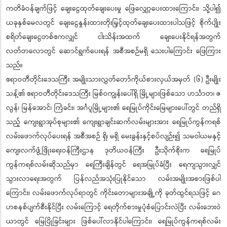
ကတိခံဝန်ချက်ဖြင့် ချေးငွေထုတ်ချေးပေးမှု ဖြေလျှော့ပေးထားကြောင်း၊ သို့ပါ၍
ယခုနှစ်မေလတွင် ချေးငွေနှုန်းထားတိုးမြှင့်ထုတ်ချေးပေးထားပါသဖြင့် စိုက်ပျိုး
စရိတ်ချေးငွေတစ်ဧကလျှင် ငါးသိန်းအထက် ချေးပေးနိုင်ရန်အတွက်
လတ်တလောတွင် ဆောင်ရွက်ပေးရန် အစီအစဉ်မရှိ သေးပါကြောင်း ဖြေကြား
သည်။
ဧရာဝတီတိုင်းဒေသကြီး အမျိုးသားလွှတ်တော်ကိုယ်စားလှယ်အမှတ် (၆) ဦးမျိုး
သန့်၏ ဧရာဝတီတိုင်းဒေသကြီး မြစ်ဝကျွန်းပေါ်ရှိ မြို့များဖြစ်သော ဟင်္သာတ၊ ဇ
လွန်၊ မြန်အောင်၊ ကြံခင်း၊ အင်္ဂပူမြို့များ၏ ရေမြုပ်ကိုင်းမြေများပေါ်တွင် တည်ရှိ
သည့် ကျေးရွာအုပ်စုများ၏ ကျေးရွာချင်းဆက်လမ်းများအား ရေမြုပ်ကွန်ကရစ်
လမ်းဖောက်လုပ်ပေးရန် အစီအစဉ် ရှိ၊ မရှိ မေးခွန်းနှင့်စပ်လျဉ်း၍ သမဝါယမနှင့်
ကျေးလက်ဖွံ့ဖြိုးရေးဝန်ကြီးဌာန ဒုတိယဝန်ကြီး ဦးသိုက်စိုးက ရေမြုပ်
ကွန်ကရစ်လမ်းဆိုသည်မှာ ရေကြီးချိန်တွင် ရေအမြုပ်ခံပြီး ရေကျသွားလျှင်
သွားလာရေးအတွက် ပြန်လည်အသုံးပြုနိုင်သော လမ်းအမျိုးအစားဖြစ်ပါ
ကြောင်း၊ လမ်းဖောက်လုပ်ရာတွင် ကိုင်းတောများအချို့ကို ခုတ်ထွင်ရသဖြင့် ဂေ
ဟစနစ်ပျက်စီးနိုင်ပြီး လမ်းကြောင့် ရေတိုက်စားမှုပုံစံပြောင်းလဲပြီး လမ်းဘေးဝဲ
ယာတွင် မြေပြိုခြင်းများ ဖြစ်ပေါ်လာနိုင်ပါကြောင်း၊ ရေမြုပ်ကွန်ကရစ်လမ်း