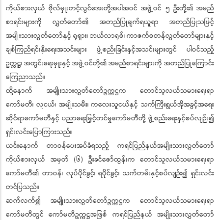
ကိုယ်စားလှယ် ဗိုလ်မှူးတင့်လွင်အေးတို့အပါအဝင် အဖွဲ့ဝင် ၅ ဦးတို့၏ အမည်
စာရင်းများကို လွှတ်တော်၏ အတည်ပြုချက်ရယူရာ အတည်ပြုသဖြင့်
အမျိုးသားလွှတ်တော်နှင့် ရုရှား၊ ဘယ်လာရုစ်၊ ကာဇက်စတန်လွှတ်တော်များနှင့်
ချစ်ကြည်ရင်းနှီးရေးအသင်းများ ဖွဲ့စည်းခြင်းနှင့်အသင်းများတွင် ပါဝင်သည့်
ဥက္ကဋ္ဌ၊ အတွင်းရေးမှူးနှင့် အဖွဲ့ဝင်တို့၏ အမည်စာရင်းများကို အတည်ပြုကြောင်း
ကြေညာသည်။
ထို့နောက် အမျိုးသားလွှတ်တော်ဥက္ကဋ္ဌက တောင်သူလယ်သမားရေးရာ
ကော်မတီ၊ လူငယ်၊ အမျိုးသမီး၊ ကလေးသူငယ်နှင့် သက်ကြီးရွယ်အိုအခွင့်အရေး
ဆိုင်ရာကော်မတီနှင့် ပညာရေးမြှင့်တင်မှုကော်မတီတို့ ဖွဲ့စည်းရေးနှင့်စပ်လျဉ်း၍
ရှင်းလင်းပြောကြားသည်။
ယင်းနောက် တာဝန်ပေးအပ်ခံရသည့် ကရင်ပြည်နယ်အမျိုးသားလွှတ်တော်
ကိုယ်စားလှယ် အမှတ် (၆) ဦးခင်ဇော်ထွန်းက တောင်သူလယ်သမားရေးရာ
ကော်မတီ၏ တာဝန်၊ လုပ်ပိုင်ခွင့်၊ ရပိုင်ခွင့်၊ သက်တမ်းနှင့်စပ်လျဉ်း၍ ရှင်းလင်း
တင်ပြသည်။
ဆက်လက်၍ အမျိုးသားလွှတ်တော်ဥက္ကဋ္ဌက တောင်သူလယ်သမားရေးရာ
ကော်မတီတွင် ကော်မတီဥက္ကဋ္ဌအဖြစ် ကရင်ပြည်နယ် အမျိုးသားလွှတ်တော်