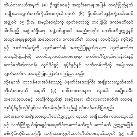
ကိုယ်စားလှယ်အမှတ် (၈) ဦးချစ်ဝေနှင့် အတွင်းရေးမှူးအဖြစ် ကရင်ပြည်နယ်
အမျိုးသားလွှတ်တော်ကိုယ်စားလှယ်အမှတ် (၆) ဦးခင်ဇော်ထွန်းတို့အပါအဝင်
အဖွဲ့ဝင် ၁၅ ဦး၏ အမည်စာရင်းကို လွှတ်တော်သို့ တင်ပြပြီး ကော်မတီတွင်
ပါဝင်မည့် အဖွဲ့ဝင်ဦးရေ၊ အဖွဲ့ဝင်များ၏ အမည်စာရင်း၊ ကော်မတီဥက္ကဋ္ဌနှင့်
အတွင်းရေးမှူးတို့၏ အမည်စာရင်း၊ ကော်မတီ၏ တာဝန်၊ လုပ်ပိုင်ခွင့်၊ ရပိုင်ခွင့်
နှင့် သက်တမ်းတို့ကို လွှတ်တော်၏ အတည်ပြုချက်ရယူရာ လွှတ်တော်က
အတည်ပြုသဖြင့် တောင်သူလယ်သမားရေးရာ ကော်မတီဖွဲ့စည်းကြောင်းနှင့်
ကော်မတီ၏တာဝန်၊ လုပ်ပိုင်ခွင့်၊ ရပိုင်ခွင့်နှင့် သက်တမ်းတို့ကို အမျိုးသား
လွှတ်တော်က အတည်ပြုကြောင်း ကြေညာသည်။
ထို့နောက် တာဝန်ပေးအပ်ခံရသည့် ပဲခူးတိုင်းဒေသကြီး အမျိုးသားလွှတ်တော်
ကိုယ်စားလှယ် အမှတ် (၃) ဒေါ်ထားထားနုက လူငယ်၊ အမျိုးသမီး၊
ကလေးသူငယ်နှင့် သက်ကြီးရွယ်အို အခွင့်အရေး ဆိုင်ရာကော်မတီ၏ တာဝန်၊
လုပ်ပိုင်ခွင့်၊ ရပိုင်ခွင့်၊ သက်တမ်းနှင့်စပ်လျဉ်း၍ ရှင်းလင်းတင်ပြသည်။
ယင်းနောက် အမျိုးသားလွှတ်တော်ဥက္ကဋ္ဌက လူငယ်၊ အမျိုးသမီး၊ ကလေးသူငယ်
နှင့် သက်ကြီးရွယ်အိုအခွင့်အရေးဆိုင်ရာကော်မတီတွင် ကော်မတီ ဥက္ကဋ္ဌအဖြစ်
စစ်ကိုင်းတိုင်းဒေသကြီး အမျိုးသားလွှတ်တော်ကိုယ်စားလှယ်အမှတ် (၉) ဒေါ်