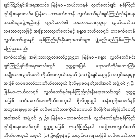
ချစ်ကြည်ရင်းနှီးရေးအသင်း၊ မြန်မာ - ဘယ်လာရုစ် လွှတ်တော်ချင်း ချစ်ကြည်
ရင်းနှီးရေးအသင်း၊ မြန်မာ - ကာဇက်စတန် လွှတ်တော်ချင်းချစ်ကြည်ရင်းနှီးရေး
အသင်းများဖွဲ့စည်းရန် လွှတ်တော်၏ သဘောထားရယူရာ လွှတ်တော်က
သဘောတူသဖြင့် အမျိုးသားလွှတ်တော်နှင့် ရုရှား၊ ဘယ်လာရုစ်၊ ကာဇက်စတန်
လွှတ်တော်များနှင့် ချစ်ကြည်ရင်းနှီးရေးအသင်းများ ဖွဲ့စည်းမည်ဖြစ်ကြောင်း
ကြေညာသည်။
ဆက်လက်၍ အမျိုးသားလွှတ်တော်ဥက္ကဋ္ဌက မြန်မာ - ရုရှား လွှတ်တော်ချင်း
ချစ်ကြည်ရင်းနှီးရေးအသင်းတွင် ဥက္ကဋ္ဌအဖြစ် ဧရာဝတီတိုင်းဒေသကြီး
အမျိုးသားလွှတ်တော် ကိုယ်စားလှယ်အမှတ် (၁၀) ဦးချစ်ဆွေနှင့် အတွင်းရေးမှူး
အဖြစ် တပ်မတော်သားကိုယ်စားလှယ် ဗိုလ်မှူးဇဝနတို့အပါအဝင် အဖွဲ့ဝင် ၅ ဦး၊
မြန်မာ-ဘယ်လာရုစ် လွှတ်တော်ချင်းချစ်ကြည်ရင်းနှီးရေးအသင်းတွင် ဥက္ကဋ္ဌ
အဖြစ် တပ်မတော်သားကိုယ်စားလှယ် ဗိုလ်မှူးချုပ် သန်းထွန်းအောင်နှင့်
အတွင်းရေးမှူးအဖြစ် တပ်မတော်သားကိုယ်စားလှယ် ဗိုလ်ကြီးဒေါ်စုမြတ်ဝေတို့
အပါအဝင် အဖွဲ့ဝင် ၅ ဦး၊ မြန်မာ - ကာဇက်စတန် လွှတ်တော်ချင်းချစ်ကြည်
ရင်းနှီးရေးအသင်းတွင် ဥက္ကဋ္ဌအဖြစ် ကချင်ပြည်နယ် အမျိုးသားလွှတ်တော်
ကိုယ်စားလှယ် အမှတ် (၁) ဦးရခွီဖုန်နှင့် အတွင်းရေးမှူးအဖြစ် တပ်မတော်သား