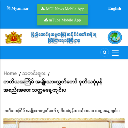
Skip
Myanmar
English
to
MOI News Mobile App
main
mTube Mobile App
content
Home
သတင်းများ
/
/
Breadcrumb
တတိယအကြိမ် အမျိုးသားလွှတ်တော် ဒုတိယပုံမှန်
အစည်းအဝေး သတ္တမနေ့ကျင်းပ
တတိယအကြိမ် အမျိုးသားလွှတ်တော် ဒုတိယပုံမှန်အစည်းအဝေး သတ္တမနေ့ကျင်းပ