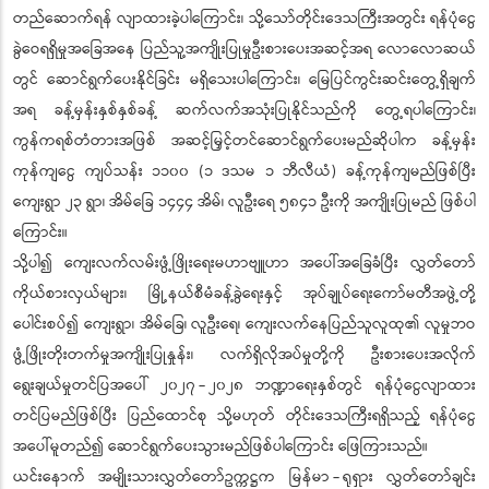
တည်ဆောက်ရန် လျာထားခဲ့ပါကြောင်း၊ သို့သော်တိုင်းဒေသကြီးအတွင်း ရန်ပုံငွေ
ခွဲဝေရရှိမှုအခြေအနေ ပြည်သူ့အကျိုးပြုမှုဦးစားပေးအဆင့်အရ လောလောဆယ်
တွင် ဆောင်ရွက်ပေးနိုင်ခြင်း မရှိသေးပါကြောင်း၊ မြေပြင်ကွင်းဆင်းတွေ့ရှိချက်
အရ ခန့်မှန်းနှစ်နှစ်ခန့် ဆက်လက်အသုံးပြုနိုင်သည်ကို တွေ့ရပါကြောင်း၊
ကွန်ကရစ်တံတားအဖြစ် အဆင့်မြှင့်တင်ဆောင်ရွက်ပေးမည်ဆိုပါက ခန့်မှန်း
ကုန်ကျငွေ ကျပ်သန်း ၁၁၀၀ (၁ ဒသမ ၁ ဘီလီယံ) ခန့်ကုန်ကျမည်ဖြစ်ပြီး
ကျေးရွာ ၂၃ ရွာ၊ အိမ်ခြေ ၁၄၄၄ အိမ်၊ လူဦးရေ ၅၈၄၁ ဦးကို အကျိုးပြုမည် ဖြစ်ပါ
ကြောင်း။
သို့ပါ၍ ကျေးလက်လမ်းဖွံ့ဖြိုးရေးမဟာဗျူဟာ အပေါ်အခြေခံပြီး လွှတ်တော်
ကိုယ်စားလှယ်များ၊ မြို့နယ်စီမံခန့်ခွဲရေးနှင့် အုပ်ချုပ်ရေးကော်မတီအဖွဲ့တို့
ပေါင်းစပ်၍ ကျေးရွာ၊ အိမ်ခြေ၊ လူဦးရေ၊ ကျေးလက်နေပြည်သူလူထု၏ လူမှုဘဝ
ဖွံ့ဖြိုးတိုးတက်မှုအကျိုးပြုနှုန်း၊ လက်ရှိလိုအပ်မှုတို့ကို ဦးစားပေးအလိုက်
ရွေးချယ်မှုတင်ပြအပေါ် ၂၀၂၇ - ၂၀၂၈ ဘဏ္ဍာရေးနှစ်တွင် ရန်ပုံငွေလျာထား
တင်ပြမည်ဖြစ်ပြီး ပြည်ထောင်စု သို့မဟုတ် တိုင်းဒေသကြီးရရှိသည့် ရန်ပုံငွေ
အပေါ်မူတည်၍ ဆောင်ရွက်ပေးသွားမည်ဖြစ်ပါကြောင်း ဖြေကြားသည်။
ယင်းနောက် အမျိုးသားလွှတ်တော်ဥက္ကဋ္ဌက မြန်မာ - ရုရှား လွှတ်တော်ချင်း