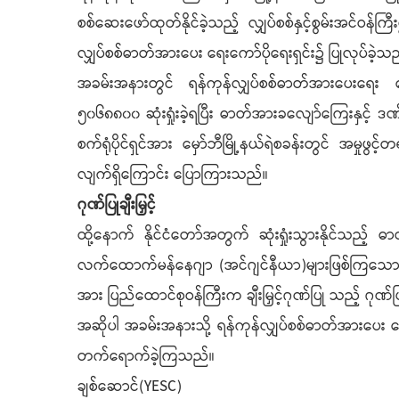
စစ်ဆေးဖော်ထုတ်နိုင်ခဲ့သည့် လျှပ်စစ်နှင့်စွမ်းအင်ဝန
လျှပ်စစ်ဓာတ်အားပေး ရေးကော်ပိုရေးရှင်း၌ ပြုလုပ်ခဲ့သ
အခမ်းအနားတွင် ရန်ကုန်လျှပ်စစ်ဓာတ်အားပေးရေး ကော်
၅၀၆၈၈၀၀ ဆုံးရှုံးခဲ့ရပြီး ဓာတ်အားခလျော်ကြေးနှင့် 
စက်ရုံပိုင်ရှင်အား မှော်ဘီမြို့နယ်ရဲစခန်းတွင် အမှ
လျက်ရှိကြောင်း ပြောကြားသည်။
ဂုဏ်ပြုချီးမြှင့်
ထို့နောက် နိုင်ငံတော်အတွက် ဆုံးရှုံးသွားနိုင်သည့်
လက်ထောက်မန်နေဂျာ (အင်ဂျင်နီယာ)များဖြစ်ကြသော ဦးဖြိုး
အား ပြည်ထောင်စုဝန်ကြီးက ချီးမြှင့်ဂုဏ်ပြု သည့် ဂုဏ်ပ
အဆိုပါ အခမ်းအနားသို့ ရန်ကုန်လျှပ်စစ်ဓာတ်အားပေး ရေးကေ
တက်ရောက်ခဲ့ကြသည်။
ချစ်ဆောင်(YESC)