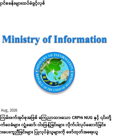
ောင်စခန်းများထပ်မံဖွင့်လှစ်
 Aug, 2026
ြမ်းဖက်အုပ်စုအဖြစ် ကြေညာထားသော CRPH၊ NUG နှင့် ၎င်းတို့
်ဝေခံများ လှုံ့ဆော်၊ ဝါဒဖြန့်ခြင်းများ လိုက်ပါလုပ်ဆောင်ခြင်း၊
းပေးကူညီခြင်းများ ပြုလုပ်ခဲ့သူများကို ဖော်ထုတ်အရေးယူ