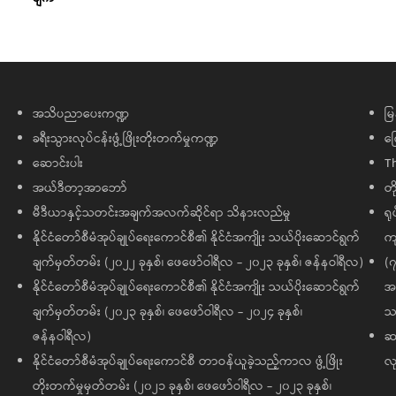
အသိပညာပေးကဏ္ဍ
မြ
ခရီးသွားလုပ်ငန်းဖွံ့ဖြိုးတိုးတက်မှုကဏ္ဍ
ကြ
ဆောင်းပါး
T
အယ်ဒီတာ့အာဘော်
တိ
မီဒီယာနှင့်သတင်းအချက်အလက်ဆိုင်ရာ သိနားလည်မှု
ရု
နိုင်ငံတော်စီမံအုပ်ချုပ်ရေးကောင်စီ၏ နိုင်ငံအကျိုး သယ်ပိုးဆောင်ရွက်
ကျ
ချက်မှတ်တမ်း (၂၀၂၂ ခုနှစ်၊ ဖေဖော်ဝါရီလ - ၂၀၂၃ ခုနှစ်၊ ဇန်နဝါရီလ)
(၇
နိုင်ငံတော်စီမံအုပ်ချုပ်ရေးကောင်စီ၏ နိုင်ငံအကျိုး သယ်ပိုးဆောင်ရွက်
အထ
ချက်မှတ်တမ်း (၂၀၂၃ ခုနှစ်၊ ဖေဖော်ဝါရီလ - ၂၀၂၄ ခုနှစ်၊
သမ
ဇန်နဝါရီလ)
ဆက
နိုင်ငံတော်စီမံအုပ်ချုပ်ရေးကောင်စီ တာဝန်ယူခဲ့သည့်ကာလ ဖွံ့ဖြိုး
လု
တိုးတက်မှုမှတ်တမ်း (၂၀၂၁ ခုနှစ်၊ ဖေဖော်ဝါရီလ - ၂၀၂၃ ခုနှစ်၊