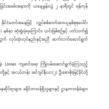
ပ်ခြင်းအခမ်းအနားကို ယနေ့မွန်းလွဲ ၂ နာရီတွင် ရန်ကုန်
ုင်ငံတော်အနေဖြင့် လျှပ်စစ်ဓာတ်အားယူနစ်စုစုပေါင်း
်နာ ဆုံးရှုံးခဲ့ရကြောင်း၊ ယင်းဖြစ်စဉ်နှင့် ပတ်သက်၍
ိရေးအတွက် လုပ်ထုံးလုပ်နည်းနှင့်အညီ ဆက်လက်ဆောင်ရွက်
့ပြီး Losses ကျဆင်းရေး ကြိုးပမ်းဆောင်ရွက်ခဲ့ကြသည့်
ှင့် အငယ်တန်း အင်ဂျင်နီယာ(၂) ဦးစောစိုးမြင့်ခိုင်တို့
ဆိုင်ရာများ၊ ခရိုင်တာဝန်ရှိသူများနှင့် ဌာနတာဝန်ခံများ