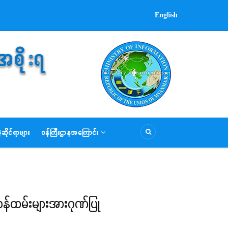
English
ဆိုင်ရာများ
ဝန်ကြီးဌာနအကြောင်း
 ဝန်ထမ်းများအားဂုဏ်ပြု