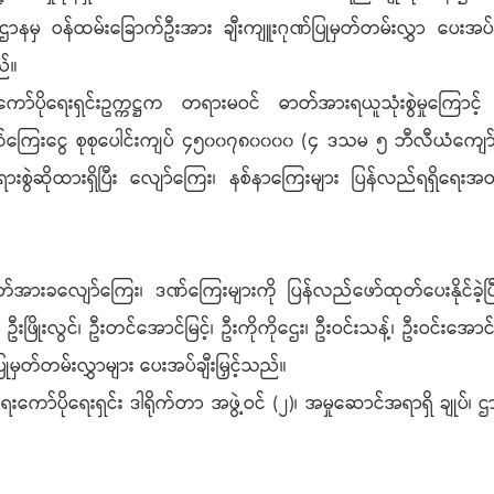
်ကြီးဌာနမှ ဝန်ထမ်းခြောက်ဦးအား ချီးကျူးဂုဏ်ပြုမှတ်တမ်းလွှာ ပေးအ
ည်။
ပိုရေးရှင်းဥက္ကဋ္ဌက တရားမဝင် ဓာတ်အားရယူသုံးစွဲမှုကြောင့် နိ
ဒဏ်ကြေးငွေ စုစုပေါင်းကျပ် ၄၅၀၀၇၈၀၀၀၀ (၄ ဒသမ ၅ ဘီလီယံကျော်) နစ
ုဖွင့်တရားစွဲဆိုထားရှိပြီး လျော်ကြေး၊ နစ်နာကြေးများ ပြန်လည်ရရှ
 ဓာတ်အားခလျော်ကြေး၊ ဒဏ်ကြေးများကို ပြန်လည်ဖော်ထုတ်ပေးနိုင်ခဲ
လွင်၊ ဦးတင်အောင်မြင့်၊ ဦးကိုကိုဌေး၊ ဦးဝင်းသန့်၊ ဦးဝင်းအောင်တို့န
ြုမှတ်တမ်းလွှာများ ပေးအပ်ချီးမြှင့်သည်။
ာ်ပိုရေးရှင်း ဒါရိုက်တာ အဖွဲ့ဝင် (၂)၊ အမှုဆောင်အရာရှိ ချုပ်၊ ဌာန