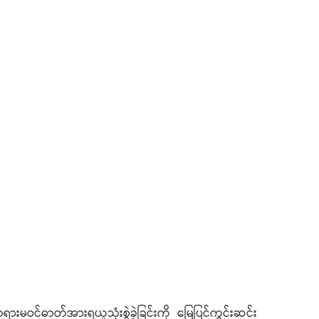
ားမဝင်ဓာတ်အားရယူသုံးစွဲခဲ့ခြင်းကို မြေပြင်ကွင်းဆင်း