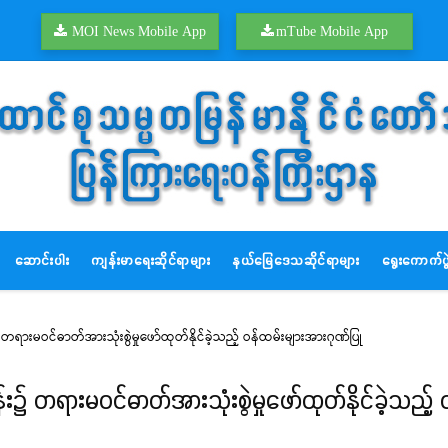
MOI News Mobile App
mTube Mobile App
ဆောင်းပါး
ကျန်းမာရေးဆိုင်ရာများ
နယ်မြေဒေသဆိုင်ရာများ
ရွေးကောက်ပွဲ
 တရားမဝင်ဓာတ်အားသုံးစွဲမှုဖော်ထုတ်နိုင်ခဲ့သည့် ဝန်ထမ်းများအားဂုဏ်ပြု
်း၌ တရားမဝင်ဓာတ်အားသုံးစွဲမှုဖော်ထုတ်နိုင်ခဲ့သည့်