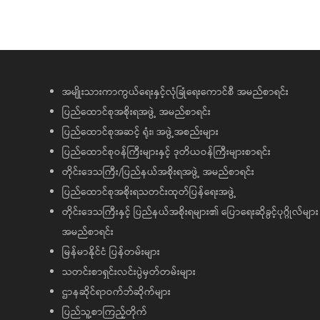
အမျိုးသားကာကွယ်ရေးနှင့်လုံခြုံရေးကောင်စီ အမည်စာရင်း
ပြည်ထောင်စုအစိုးရအဖွဲ့ အမည်စာရင်း
ပြည်ထောင်စုအဆင့် ရုံး၊ အဖွဲ့အစည်းများ
ပြည်ထောင်စုဝန်ကြီးများနှင့် ဒုတိယဝန်ကြီးများစာရင်း
တိုင်းဒေသကြီး/ပြည်နယ်အစိုးရအဖွဲ့ အမည်စာရင်း
ပြည်ထောင်စုအစိုးရသတင်းထုတ်ပြန်ရေးအဖွဲ့
တိုင်းဒေသကြီးနှင့် ပြည်နယ်အစိုးရများ၏ ပြောရေးဆိုခွင့်ပုဂ္ဂိုလ်များ
အမည်စာရင်း
မြန်မာနိုင်ငံ ပြန်တမ်းများ
သတင်းစာရှင်းလင်းပွဲမှတ်တမ်းများ
ဌာနဆိုင်ရာဝက်ဘ်ဆိုက်များ
ပြည်သူ့စာကြည့်တိုက်