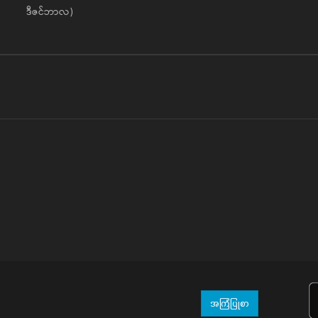
ဒီဇင်ဘာလ)
အကြံပြုစာ