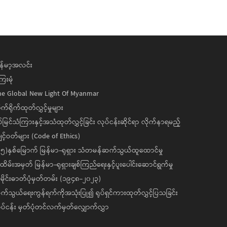
န်မာ့အလင်း
ေးမုံ
he Global New Light Of Myanmar
ုက်ရိုက်ထုတ်လွှင့်မှုများ
ပ်မြင်သံကြားနှင့်အသံထုတ်လွှင့်ခြင်း လုပ်ငန်းဆိုင်ရာ လိုက်နာရမည့်
င့်ဝတ်များ (Code of Ethics)
၅)နှစ်မြောက် မြန်မာ-ရုရှား သံတမန်ဆက်သွယ်ထူထောင်မှု
ိမ်းအမှတ် မြန်မာ-ရုရှားချစ်ကြည်ရေးနှင့်ပူးပေါင်းဆောင်ရွက်မှု
ိုင်းဓာတ်ပုံမှတ်တမ်း (၁၉၄၈-၂၀၂၃)
်သွယ်ရေးကွန်ရက်ကိုအသုံးပြု၍ ရုပ်ရှင်ကားထုတ်လွှင့်ပြသခြင်း
ပ်ငန်း မှတ်ပုံတင်လက်မှတ်လျှောက်လွှာ