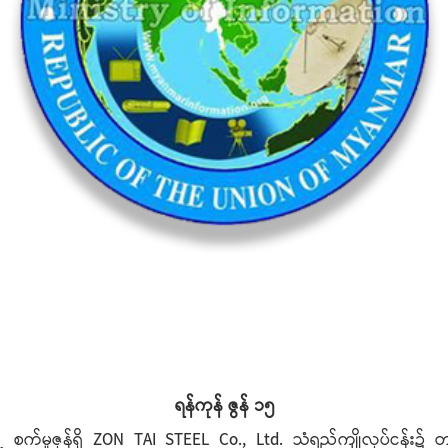
ရန်ကုန် ဇွန် ၁၅
ု့ စက်မှုဇုန်ရှိ ZON TAI STEEL Co., Ltd. သံရည်ကျိုလုပ်ငန်း၌ တရ