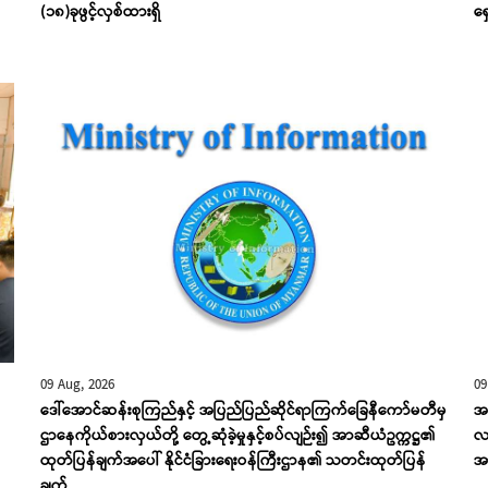
(၁၈)ခုဖွင့်လှစ်ထားရှိ
ရှ
09 Aug, 2026
09
ဒေါ်အောင်ဆန်းစုကြည်နှင့် အပြည်ပြည်ဆိုင်ရာကြက်ခြေနီကော်မတီမှ
အက
ဌာနေကိုယ်စားလှယ်တို့ တွေ့ဆုံခဲ့မှုနှင့်စပ်လျဉ်း၍ အာဆီယံဥက္ကဋ္ဌ၏
လက
ထုတ်ပြန်ချက်အပေါ် နိုင်ငံခြားရေးဝန်ကြီးဌာန၏ သတင်းထုတ်ပြန်
အာ
ချက်