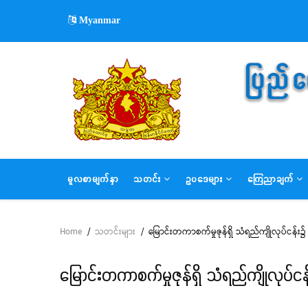
Skip
Myanmar
to
main
content
MAIN
မူလစာမျက်နှာ
သတင်း
ဥပဒေများ
ကြေညာချက်
NAVIGATION
Home
/
သတင်းများ
/
မြောင်းတကာစက်မှုဇုန်ရှိ သံရည်ကျိုလုပ်ငန်း၌
Breadcrumb
မြောင်းတကာစက်မှုဇုန်ရှိ သံရည်ကျိုလုပ်ငန