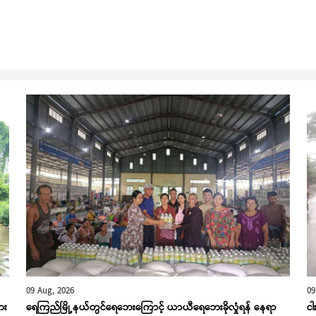
09 Aug, 2026
09
ေး
ရေကြည်မြို့နယ်တွင်ရေဘေးကြောင့် ယာယီရေဘေးခိုလှုံရန် နေရာ
ငါ