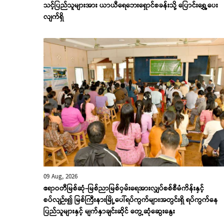
သင့်ပြည်သူများအား ယာယီရေဘေးရှောင်စခန်းသို့ ပြောင်း‌ရွှေ့ပေး
လျက်ရှိ
09 Aug, 2026
ဧရာဝတီမြစ်ဆုံ-မြစ်ညာမြစ်ဝှမ်းရေအားလျှပ်စစ်စီမံကိန်းနှင့်
စပ်လျဉ်း၍ မြစ်ကြီးနားမြို့ပေါ်ရပ်ကွက်များအတွင်းရှိ ရပ်ကွက်နေ
ပြည်သူများနှင့် မျက်နှာချင်းဆိုင် တွေ့ဆုံဆွေးနွေး