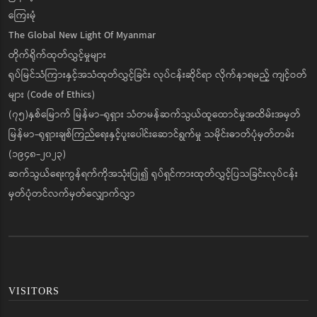
ကြေးမုံ
The Global New Light Of Myanmar
တိုက်ရိုက်ထုတ်လွှင့်မှုများ
ရုပ်မြင်သံကြားနှင့်အသံထုတ်လွှင့်ခြင်း လုပ်ငန်းဆိုင်ရာ လိုက်နာရမည့် ကျင့်ဝတ်
များ (Code of Ethics)
(၇၅)နှစ်မြောက် မြန်မာ-ရုရှား သံတမန်ဆက်သွယ်ထူထောင်မှုအထိမ်းအမှတ်
မြန်မာ-ရုရှားချစ်ကြည်ရေးနှင့်ပူးပေါင်းဆောင်ရွက်မှု သမိုင်းဓာတ်ပုံမှတ်တမ်း
(၁၉၄၈-၂၀၂၃)
ဆက်သွယ်ရေးကွန်ရက်ကိုအသုံးပြု၍ ရုပ်ရှင်ကားထုတ်လွှင့်ပြသခြင်းလုပ်ငန်း
မှတ်ပုံတင်လက်မှတ်လျှောက်လွှာ
VISITORS