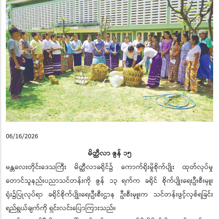
06/16/2026
မိတ္ထီလာ ဇွန် ၁၅
မန္တလေးတိုင်းဒေသကြီး မိတ္ထီလာခရိုင်၌ ကောက်ရိုးမှိုစိုက်ပျိုး ထုတ်လုပ်မှု
တောင်သူနည်းပညာသင်တန်းကို ဇွန် ၁၃ ရက်က ခရိုင် စိုက်ပျိုးရေးဦးစီးမှူး
ရုံး၌ပြုလုပ်ရာ ခရိုင်စိုက်ပျိုးရေးဦးစီးဌာန ဦးစီးမှူးက သင်တန်းဖွင့်လှစ်ရခြင်း
ရည်ရွယ်ချက်ကို ရှင်းလင်းပြောကြားသည်။