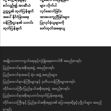
တို့ တွေ့ဆုံခဲ့မှုနှင့်
လှုံ့ဆော်၊ ဝါဒဖြန့်ခြင်း
စပ်လျဉ်း၍ အာဆီယံ
များ လိုက်ပါ
ဥက္ကဋ္ဌ၏ ထုတ်ပြန်ချက်
လုပ်ဆောင်ခြင်း၊
အပေါ် နိုင်ငံခြားရေး
အားပေးကူညီခြင်းများ
ဝန်ကြီးဌာန၏ သတင်း
ပြုလုပ်ခဲ့သူများကို
ထုတ်ပြန်ချက်
ဖော်ထုတ်အရေးယူ
အမျိုးသားကာကွယ်ရေးနှင့်လုံခြုံရေးကောင်စီ အမည်စာရင်း
ပြည်ထောင်စုအစိုးရအဖွဲ့ အမည်စာရင်း
ပြည်ထောင်စုအဆင့် ရုံး၊ အဖွဲ့အစည်းများ
ပြည်ထောင်စုဝန်ကြီးများနှင့် ဒုတိယဝန်ကြီးများစာရင်း
တိုင်းဒေသကြီး/ပြည်နယ်အစိုးရအဖွဲ့ အမည်စာရင်း
ပြည်ထောင်စုအစိုးရသတင်းထုတ်ပြန်ရေးအဖွဲ့
တိုင်းဒေသကြီးနှင့် ပြည်နယ်အစိုးရများ၏ ပြောရေးဆိုခွင့်ပုဂ္ဂိုလ်များ အမည်
စာရင်း