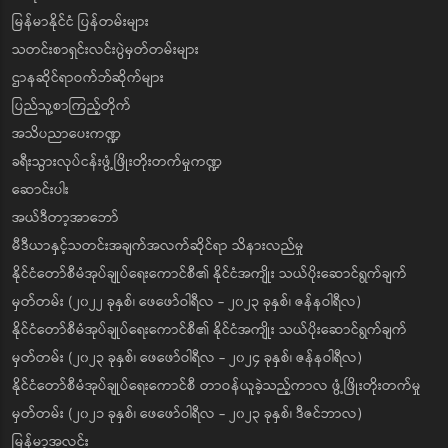
မြန်မာနိုင်ငံ ပြန်တမ်းများ
သတင်းစာရှင်းလင်းပွဲမှတ်တမ်းများ
ဌာနဆိုင်ရာဝက်ဘ်ဆိုက်များ
ပြည်သူ့စာကြည့်တိုက်
အသိပညာပေးကဏ္ဍ
ခရီးသွားလုပ်ငန်းဖွံ့ဖြိုးတိုးတက်မှုကဏ္ဍ
ဆောင်းပါး
အယ်ဒီတာ့အာဘော်
မီဒီယာနှင့်သတင်းအချက်အလက်ဆိုင်ရာ သိနားလည်မှု
နိုင်ငံတော်စီမံအုပ်ချုပ်ရေးကောင်စီ၏ နိုင်ငံအကျိုး သယ်ပိုးဆောင်ရွက်ချက်
မှတ်တမ်း (၂၀၂၂ ခုနှစ်၊ ဖေဖော်ဝါရီလ - ၂၀၂၃ ခုနှစ်၊ ဇန်နဝါရီလ)
နိုင်ငံတော်စီမံအုပ်ချုပ်ရေးကောင်စီ၏ နိုင်ငံအကျိုး သယ်ပိုးဆောင်ရွက်ချက်
မှတ်တမ်း (၂၀၂၃ ခုနှစ်၊ ဖေဖော်ဝါရီလ - ၂၀၂၄ ခုနှစ်၊ ဇန်နဝါရီလ)
နိုင်ငံတော်စီမံအုပ်ချုပ်ရေးကောင်စီ တာဝန်ယူခဲ့သည့်ကာလ ဖွံ့ဖြိုးတိုးတက်မှု
မှတ်တမ်း (၂၀၂၁ ခုနှစ်၊ ဖေဖော်ဝါရီလ - ၂၀၂၃ ခုနှစ်၊ ဒီဇင်ဘာလ)
မြန်မာ့အလင်း