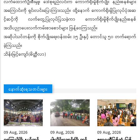
လက်ထောက်ဦးစီးမှူး ဒေါ်စုရည်လင်းက ကောက်ရိုးမှိုစိုက်ပျိုး နည်းစနစ်များ
အကြောင်းကို ရှင်းလင်းပြောကြားသည်။ ထို့နောက် ကောက်ရိုးမှိုပြုလုပ်ပုံအဆ
င့်ဆင့်ကို လက်တွေ့ပြုလုပ်ပြသခဲ့ကာ ကောက်ရိုးမှိုစိုက်ပျိုးနည်းစနစ်
အသိပညာပေးလက်ကမ်းစာစောင်များ ဖြန့်ဝေကြသည်။
အဆိုပါသင်တန်းကို စိုက်ပျိုးရေးဝန်ထမ်း ၁၅ ဦးနှင့် တောင်သူ ၅၀ တက်ရောက်
ခဲ့ကြသည်။
သိန်းမြင့်ကျော်(မိတ္ထီလာ)
နောက်ဆုံးရသတင်းများ
09 Aug, 2026
09 Aug, 2026
09 Aug, 2026