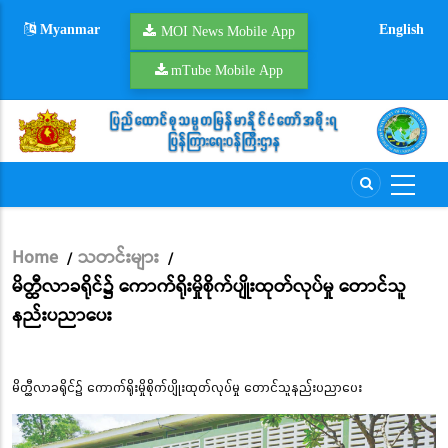
Skip
Myanmar
English
to
MOI News Mobile App
main
mTube Mobile App
content
Home
သတင်းများ
/
/
Breadcrumb
မိတ္ထီလာခရိုင်၌ ကောက်ရိုးမှိုစိုက်ပျိုးထုတ်လုပ်မှု တောင်သူ
နည်းပညာပေး
မိတ္ထီလာခရိုင်၌ ကောက်ရိုးမှိုစိုက်ပျိုးထုတ်လုပ်မှု တောင်သူနည်းပညာပေး