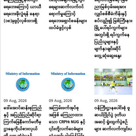
ရေကြည်မြို့နယ်တွင်
ငါးသိုင်းချောင်းမြို့တွင်
ဧရာဝတီမြစ်ဆုံ-မြစ်
ရေဘေးကြောင့် ယာယီ
ရေများဆက်လက်ဝင်
ညာမြစ်ဝှမ်းရေအား
ရေဘေးခိုလှုံရန် နေရာ
ရောက်မှုကြောင့်
လျှပ်စစ်စီမံကိန်းနှင့်
(၁၈)ခုဖွင့်လှစ်ထားရှိ
ရေဘေးရှောင်စခန်းများ
စပ်လျဉ်း၍ မြစ်ကြီးနား
ထပ်မံဖွင့်လှစ်
မြို့ပေါ်ရပ်ကွက်များ
အတွင်းရှိ ရပ်ကွက်နေ
ပြည်သူများနှင့်
မျက်နှာချင်းဆိုင်
တွေ့ဆုံဆွေးနွေး
09 Aug, 2026
09 Aug, 2026
09 Aug, 2026
ဒေါ်အောင်ဆန်းစုကြည်
အကြမ်းဖက်အုပ်စု
ဝန်ကြီးဌာနပေါင်းစုံ ဖူ
နှင့် အပြည်ပြည်ဆိုင်ရာ
အဖြစ် ကြေညာထား
ဆယ်ပြိုင်ပွဲ ဒုတိယ
ကြက်ခြေနီကော်မတီမှ
သော CRPH၊ NUG နှင့်
အဆင့် ရှုံးထွက်ပွဲစဉ်
ဌာနေကိုယ်စားလှယ်
၎င်းတို့လက်ဝေခံများ
များ ဆက်လက်ကျင်းပ