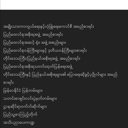
အမျိုးသားကာကွယ်ရေးနှင့်လုံခြုံရေးကောင်စီ အမည်စာရင်း
ပြည်ထောင်စုအစိုးရအဖွဲ့ အမည်စာရင်း
ပြည်ထောင်စုအဆင့် ရုံး၊ အဖွဲ့အစည်းများ
ပြည်ထောင်စုဝန်ကြီးများနှင့် ဒုတိယဝန်ကြီးများစာရင်း
တိုင်းဒေသကြီး/ပြည်နယ်အစိုးရအဖွဲ့ အမည်စာရင်း
ပြည်ထောင်စုအစိုးရသတင်းထုတ်ပြန်ရေးအဖွဲ့
တိုင်းဒေသကြီးနှင့် ပြည်နယ်အစိုးရများ၏ ပြောရေးဆိုခွင့်ပုဂ္ဂိုလ်များ အမည်
စာရင်း
မြန်မာနိုင်ငံ ပြန်တမ်းများ
သတင်းစာရှင်းလင်းပွဲမှတ်တမ်းများ
ဌာနဆိုင်ရာဝက်ဘ်ဆိုက်များ
ပြည်သူ့စာကြည့်တိုက်
အသိပညာပေးကဏ္ဍ