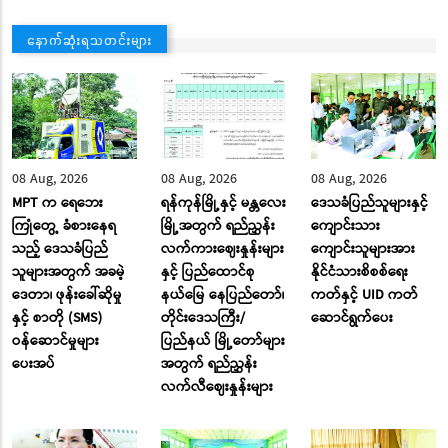
နောက်ဆုံးရသတင်းများ
08 Aug, 2026
08 Aug, 2026
08 Aug, 2026
MPT က ရေဘေး
ရန်ကုန်မြို့နှင့် မန္တလေး
ဒေသခံပြည်သူများနှင့်
ကြုံတွေ့ ခံစားနေရ
မြို့အတွက် ရည်ညွှန်း
ကျောင်းသား
သည့် ဒေသခံပြည်
လက်ကားဈေးနှုန်းများ
ကျောင်းသူများအား
သူများအတွက် အခမဲ့
နှင့် ပြည်ထောင်စု
နိုင်ငံသားစိစစ်ရေး
ဒေတာ၊ ဖုန်းခေါ်ဆိုမှု
နယ်မြေ နေပြည်တော်၊
ကတ်နှင့် UID ကတ်
နှင့် စာတို (SMS)
တိုင်းဒေသကြီး/
ဆောင်ရွက်ပေး
ဝန်ဆောင်မှုများ
ပြည်နယ် မြို့တော်များ
ပေးအပ်
အတွက် ရည်ညွှန်း
လက်လီဈေးနှုန်းများ