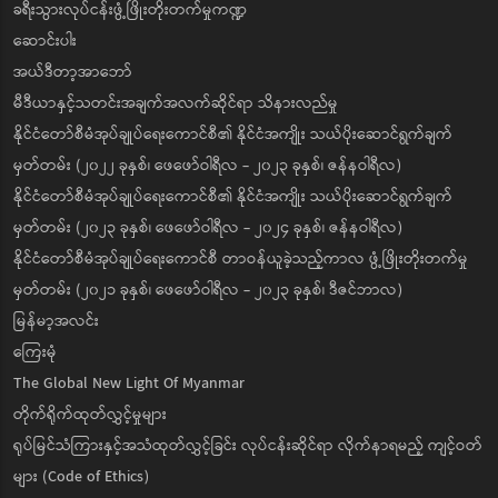
ခရီးသွားလုပ်ငန်းဖွံ့ဖြိုးတိုးတက်မှုကဏ္ဍ
ဆောင်းပါး
အယ်ဒီတာ့အာဘော်
မီဒီယာနှင့်သတင်းအချက်အလက်ဆိုင်ရာ သိနားလည်မှု
နိုင်ငံတော်စီမံအုပ်ချုပ်ရေးကောင်စီ၏ နိုင်ငံအကျိုး သယ်ပိုးဆောင်ရွက်ချက်
မှတ်တမ်း (၂၀၂၂ ခုနှစ်၊ ဖေဖော်ဝါရီလ - ၂၀၂၃ ခုနှစ်၊ ဇန်နဝါရီလ)
နိုင်ငံတော်စီမံအုပ်ချုပ်ရေးကောင်စီ၏ နိုင်ငံအကျိုး သယ်ပိုးဆောင်ရွက်ချက်
မှတ်တမ်း (၂၀၂၃ ခုနှစ်၊ ဖေဖော်ဝါရီလ - ၂၀၂၄ ခုနှစ်၊ ဇန်နဝါရီလ)
နိုင်ငံတော်စီမံအုပ်ချုပ်ရေးကောင်စီ တာဝန်ယူခဲ့သည့်ကာလ ဖွံ့ဖြိုးတိုးတက်မှု
မှတ်တမ်း (၂၀၂၁ ခုနှစ်၊ ဖေဖော်ဝါရီလ - ၂၀၂၃ ခုနှစ်၊ ဒီဇင်ဘာလ)
မြန်မာ့အလင်း
ကြေးမုံ
The Global New Light Of Myanmar
တိုက်ရိုက်ထုတ်လွှင့်မှုများ
ရုပ်မြင်သံကြားနှင့်အသံထုတ်လွှင့်ခြင်း လုပ်ငန်းဆိုင်ရာ လိုက်နာရမည့် ကျင့်ဝတ်
များ (Code of Ethics)