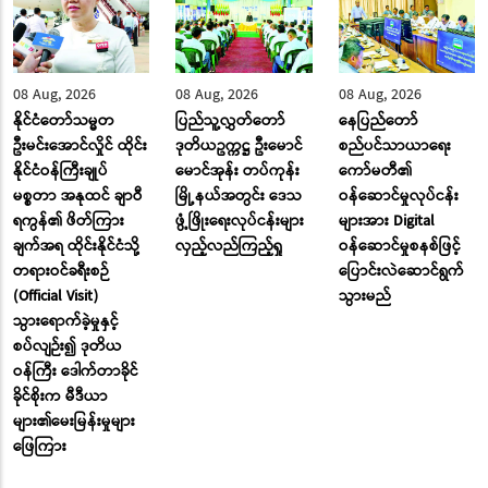
08 Aug, 2026
08 Aug, 2026
08 Aug, 2026
နိုင်ငံတော်သမ္မတ
ပြည်သူ့လွှတ်တော်
နေပြည်တော်
ဦးမင်းအောင်လှိုင် ထိုင်း
ဒုတိယဥက္ကဋ္ဌ ဦးမောင်
စည်ပင်သာယာရေး
နိုင်ငံဝန်ကြီးချုပ်
မောင်အုန်း တပ်ကုန်း
ကော်မတီ၏
မစ္စတာ အနုထင် ချာဝီ
မြို့နယ်အတွင်း ဒေသ
ဝန်ဆောင်မှုလုပ်ငန်း
ရကွန်၏ ဖိတ်ကြား
ဖွံ့ဖြိုးရေးလုပ်ငန်းများ
များအား Digital
ချက်အရ ထိုင်းနိုင်ငံသို့
လှည့်လည်ကြည့်ရှု
ဝန်ဆောင်မှုစနစ်ဖြင့်
တရားဝင်ခရီးစဉ်
ပြောင်းလဲဆောင်ရွက်
(Official Visit)
သွားမည်
သွားရောက်ခဲ့မှုနှင့်
စပ်လျဉ်း၍ ဒုတိယ
ဝန်ကြီး ဒေါက်တာခိုင်
ခိုင်စိုးက မီဒီယာ
များ၏မေးမြန်းမှုများ
ဖြေကြား