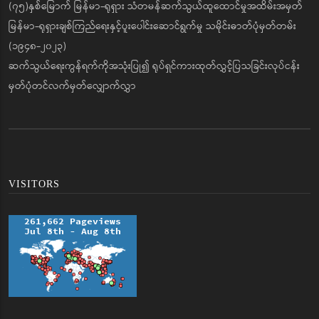
(၇၅)နှစ်မြောက် မြန်မာ-ရုရှား သံတမန်ဆက်သွယ်ထူထောင်မှုအထိမ်းအမှတ်
မြန်မာ-ရုရှားချစ်ကြည်ရေးနှင့်ပူးပေါင်းဆောင်ရွက်မှု သမိုင်းဓာတ်ပုံမှတ်တမ်း
(၁၉၄၈-၂၀၂၃)
ဆက်သွယ်ရေးကွန်ရက်ကိုအသုံးပြု၍ ရုပ်ရှင်ကားထုတ်လွှင့်ပြသခြင်းလုပ်ငန်း
မှတ်ပုံတင်လက်မှတ်လျှောက်လွှာ
VISITORS