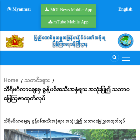
Skip
Myanmar
English
to
MOI News Mobile App
main
mTube Mobile App
content
Home
သတင်းများ
/
/
Breadcrumb
သီရိမင်္ဂလာဈေးမှ စွန့်ပစ်အသီးအနှံများ အသုံးပြု၍ သဘာဝ
မြေဩဇာထုတ်လုပ်
သီရိမင်္ဂလာဈေးမှ စွန့်ပစ်အသီးအနှံများ အသုံးပြု၍ သဘာဝမြေဩဇာထုတ်လုပ်