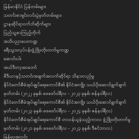
မြန်မာနိုင်ငံ ပြန်တမ်းများ
သတင်းစာရှင်းလင်းပွဲမှတ်တမ်းများ
ဌာနဆိုင်ရာဝက်ဘ်ဆိုက်များ
ပြည်သူ့စာကြည့်တိုက်
အသိပညာပေးကဏ္ဍ
ခရီးသွားလုပ်ငန်းဖွံ့ဖြိုးတိုးတက်မှုကဏ္ဍ
ဆောင်းပါး
အယ်ဒီတာ့အာဘော်
မီဒီယာနှင့်သတင်းအချက်အလက်ဆိုင်ရာ သိနားလည်မှု
နိုင်ငံတော်စီမံအုပ်ချုပ်ရေးကောင်စီ၏ နိုင်ငံအကျိုး သယ်ပိုးဆောင်ရွက်ချက်
မှတ်တမ်း (၂၀၂၂ ခုနှစ်၊ ဖေဖော်ဝါရီလ - ၂၀၂၃ ခုနှစ်၊ ဇန်နဝါရီလ)
နိုင်ငံတော်စီမံအုပ်ချုပ်ရေးကောင်စီ၏ နိုင်ငံအကျိုး သယ်ပိုးဆောင်ရွက်ချက်
မှတ်တမ်း (၂၀၂၃ ခုနှစ်၊ ဖေဖော်ဝါရီလ - ၂၀၂၄ ခုနှစ်၊ ဇန်နဝါရီလ)
နိုင်ငံတော်စီမံအုပ်ချုပ်ရေးကောင်စီ တာဝန်ယူခဲ့သည့်ကာလ ဖွံ့ဖြိုးတိုးတက်မှု
မှတ်တမ်း (၂၀၂၁ ခုနှစ်၊ ဖေဖော်ဝါရီလ - ၂၀၂၃ ခုနှစ်၊ ဒီဇင်ဘာလ)
မြန်မာ့အလင်း