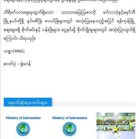
သီရိမင်္ဂလာဈေးမှထွက်ရှိသော သဘာဝမြေဩဇာကို မင်္ဂလာဒုံနှင့်မှော်ဘီ
မြို့နယ်တို့ရှိ နှင်းဆီခြံ၊ စပယ်ခြံများတွင် အသုံးပြုနေသည့်အပြင် ရန်ကုန်မြို့
ဈေးများရှိ စိုက်ခင်းနှင့် ပန်းခြံများ၊ ငွေနှင်းမှို စိုက်ပျိုးမှုများတွင် အသုံးပြုလျက်ရှိ
ကြောင်း သိရသည်။
သစ္စာ(MNA)
ဓာတ်ပုံ - ဇွဲမာန်
နောက်ဆုံးရသတင်းများ