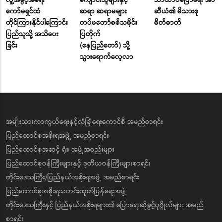
ကော်မရှင်ထံ
ဆရာ ဆရာမများ
ဆီယံ၏ မိသားစု
တိုင်ကြားနိုင်ပါကြောင်း
တပ်မတော်စစ်သမိုင်း
စိတ်ဓာတ်
ပြည်သူသို့ အသိပေး
ပြတိုက်
ခြင်း
(နေပြည်တော်) သို့
သွားရောက်လေ့လာ
အမျိုးသားကာကွယ်ရေးနှင့်လုံခြုံရေးကောင်စီ အမည်စာရင်း
ပြည်ထောင်စုအစိုးရအဖွဲ့ အမည်စာရင်း
ပြည်ထောင်စုအဆင့် ရုံး၊ အဖွဲ့အစည်းများ
ပြည်ထောင်စုဝန်ကြီးများနှင့် ဒုတိယဝန်ကြီးများစာရင်း
တိုင်းဒေသကြီး/ပြည်နယ်အစိုးရအဖွဲ့ အမည်စာရင်း
ပြည်ထောင်စုအစိုးရသတင်းထုတ်ပြန်ရေးအဖွဲ့
တိုင်းဒေသကြီးနှင့် ပြည်နယ်အစိုးရများ၏ ပြောရေးဆိုခွင့်ပုဂ္ဂိုလ်များ အမည်
စာရင်း