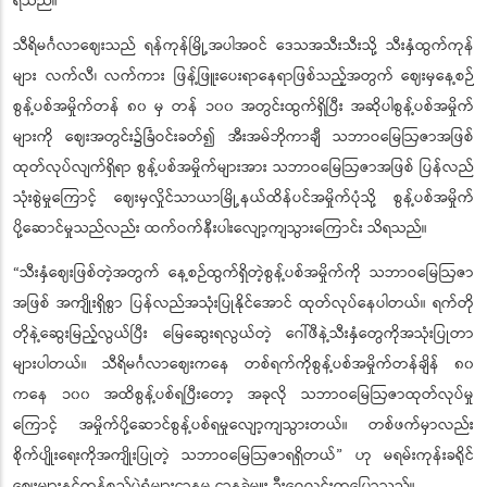
ရသည်။
သီရိမင်္ဂလာဈေးသည် ရန်ကုန်မြို့အပါအဝင် ဒေသအသီးသီးသို့ သီးနှံထွက်ကုန်
များ လက်လီ၊ လက်ကား ဖြန့်ဖြူးပေးရာနေရာဖြစ်သည့်အတွက် ဈေးမှနေ့စဉ်
စွန့်ပစ်အမှိုက်တန် ၈၀ မှ တန် ၁၀၀ အတွင်းထွက်ရှိပြီး အဆိုပါစွန့်ပစ်အမှိုက်
များကို ဈေးအတွင်း၌ခြံဝင်းခတ်၍ အီးအမ်ဘိုကာချီ သဘာဝမြေဩဇာအဖြစ်
ထုတ်လုပ်လျက်ရှိရာ စွန့်ပစ်အမှိုက်များအား သဘာဝမြေဩဇာအဖြစ် ပြန်လည်
သုံးစွဲမှုကြောင့် ဈေးမှလှိုင်သာယာမြို့နယ်ထိန်ပင်အမှိုက်ပုံသို့ စွန့်ပစ်အမှိုက်
ပို့ဆောင်မှုသည်လည်း ထက်ဝက်နီးပါးလျော့ကျသွားကြောင်း သိရသည်။
“သီးနှံဈေးဖြစ်တဲ့အတွက် နေ့စဉ်ထွက်ရှိတဲ့စွန့်ပစ်အမှိုက်ကို သဘာဝမြေဩဇာ
အဖြစ် အကျိုးရှိစွာ ပြန်လည်အသုံးပြုနိုင်အောင် ထုတ်လုပ်နေပါတယ်။ ‌ရက်တို
တိုနဲ့ဆွေးမြည့်လွယ်ပြီး မြေဆွေးရလွယ်တဲ့ ဂေါ်ဖီနဲ့သီးနှံတွေကိုအသုံးပြုတာ
များပါတယ်။ သီရိမင်္ဂလာဈေးကနေ တစ်ရက်ကိုစွန့်ပစ်အမှိုက်တန်ချိန် ၈၀
ကနေ ၁၀၀ အထိစွန့်ပစ်ရပြီးတော့ အခုလို သဘာဝမြေဩဇာထုတ်လုပ်မှု
ကြောင့် အမှိုက်ပို့ဆောင်စွန့်ပစ်ရမှုလျော့ကျသွားတယ်။ တစ်ဖက်မှာလည်း
စိုက်ပျိုးရေးကိုအကျိုးပြုတဲ့ သဘာဝမြေဩဇာရရှိတယ်” ဟု မရမ်းကုန်းခရိုင်
ဈေးများနှင့်ကုန်စည်ပွဲရုံများဌာနမှ ဌာနခွဲမှူး ဦးဝေလင်းကပြောသည်။