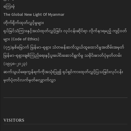
ကြေးမုံ
The Global New Light Of Myanmar
တိုက်ရိုက်ထုတ်လွှင့်မှုများ
ရုပ်မြင်သံကြားနှင့်အသံထုတ်လွှင့်ခြင်း လုပ်ငန်းဆိုင်ရာ လိုက်နာရမည့် ကျင့်ဝတ်
များ (Code of Ethics)
(၇၅)နှစ်မြောက် မြန်မာ-ရုရှား သံတမန်ဆက်သွယ်ထူထောင်မှုအထိမ်းအမှတ်
မြန်မာ-ရုရှားချစ်ကြည်ရေးနှင့်ပူးပေါင်းဆောင်ရွက်မှု သမိုင်းဓာတ်ပုံမှတ်တမ်း
(၁၉၄၈-၂၀၂၃)
ဆက်သွယ်ရေးကွန်ရက်ကိုအသုံးပြု၍ ရုပ်ရှင်ကားထုတ်လွှင့်ပြသခြင်းလုပ်ငန်း
မှတ်ပုံတင်လက်မှတ်လျှောက်လွှာ
VISITORS