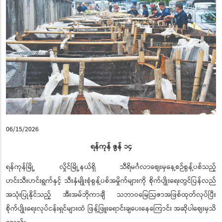
06/15/2026
ရန်ကုန် ဇွန် ၁၄
ရန်ကုန်မြို့ လှိုင်မြို့နယ်ရှိ သီရိမင်္ဂလာဈေးမှနေ့စဉ်စွန့်ပစ်သည့်
ဟင်းသီးဟင်းရွက်နှင့် သီးနှံမျိုးစုံစွန့်ပစ်အမှိုက်များကို စိုက်ပျိုးရေးတွင်ပြန်လည်
အသုံးပြုနိုင်သည့် အီးအမ်ဘိုကာချီ သဘာဝမြေဩဇာအဖြစ်ထုတ်လုပ်ပြီး
စိုက်ပျိုးရေးလုပ်ငန်းရှင်များထံ ဖြန့်ဖြူးရောင်းချပေးနေကြောင်း အဆိုပါဈေးမှသိ