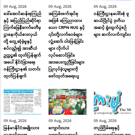
09 Aug, 2026
09 Aug, 2026
09 Aug, 2026
ဒေါ်အောင်ဆန်းစုကြည်
အကြမ်းဖက်အုပ်စု
ဝန်ကြီးဌာနပေါင်းစုံ ဖူ
နှင့် အပြည်ပြည်ဆိုင်ရာ
အဖြစ် ကြေညာထား
ဆယ်ပြိုင်ပွဲ ဒုတိယ
ကြက်ခြေနီကော်မတီမှ
သော CRPH၊ NUG နှင့်
အဆင့် ရှုံးထွက်ပွဲစဉ်
ဌာနေကိုယ်စားလှယ်
၎င်းတို့လက်ဝေခံများ
များ ဆက်လက်ကျင်းပ
တို့ တွေ့ဆုံခဲ့မှုနှင့်
လှုံ့ဆော်၊ ဝါဒဖြန့်ခြင်း
စပ်လျဉ်း၍ အာဆီယံ
များ လိုက်ပါ
ဥက္ကဋ္ဌ၏ ထုတ်ပြန်ချက်
လုပ်ဆောင်ခြင်း၊
အပေါ် နိုင်ငံခြားရေး
အားပေးကူညီခြင်းများ
ဝန်ကြီးဌာန၏ သတင်း
ပြုလုပ်ခဲ့သူများကို
ထုတ်ပြန်ချက်
ဖော်ထုတ်အရေးယူ
09 Aug, 2026
09 Aug, 2026
09 Aug, 2026
မြန်မာနိုင်ငံအမျိုးသား
ကျောင်းသား
တည်ငြိမ်ရေးနှင့်
လူ့အခွင့်အရေး
ကျောင်းသူများနှင့်
သာယာဝပြောရေး အာ