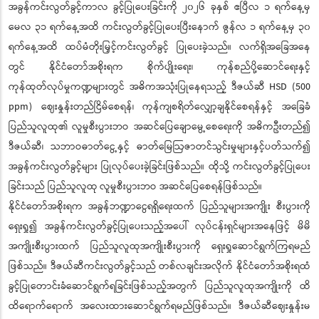
အခွန်ကင်းလွတ်ခွင့်ကာလ ခွင့်ပြုပေးခြင်းကို ၂၀၂၆ ခုနှစ် ဧပြီလ ၁ ရက်နေ့မှ
မေလ ၃၁ ရက်နေ့အထိ ကင်းလွတ်ခွင့်ပြုပေးပြီးနောက် ဇွန်လ ၁ ရက်နေ့မှ ၃၀
ရက်နေ့အထိ ထပ်မံတိုးမြှင့်ကင်းလွတ်ခွင့် ပြုပေးခဲ့သည်။ လက်ရှိအခြေအနေ
တွင် နိုင်ငံတော်အစိုးရက စိုက်ပျိုးရေး၊ ကုန်စည်ပို့ဆောင်ရေးနှင့်
ကုန်ထုတ်လုပ်မှုကဏ္ဍများတွင် အဓိကအသုံးပြုနေရသည့် ဒီဇယ်ဆီ HSD (500
ppm) ဈေးနှုန်းတည်ငြိမ်စေရန်၊ ကုန်ကျစရိတ်လျှော့ချနိုင်စေရန်နှင့် အခြေခံ
ပြည်သူလူထု၏ လူမှုစီးပွားဘဝ အဆင်ပြေချောမွေ့စေရေးကို အဓိကဦးတည်၍
ဒီဇယ်ဆီ၊ သဘာဝဓာတ်ငွေ့နှင့် ဓာတ်မြေဩဇာတင်သွင်းမှုများနှင့်ပတ်သက်၍
အခွန်ကင်းလွတ်ခွင့်များ ပြုလုပ်ပေးခဲ့ခြင်းဖြစ်သည်။ ထိုသို့ ကင်းလွတ်ခွင့်ပြုပေး
ခြင်းသည် ပြည်သူလူထု လူမှုစီးပွားဘဝ အဆင်ပြေစေရန်ဖြစ်သည်။
နိုင်ငံတော်အစိုးရက အခွန်ဘဏ္ဍာငွေရရှိရေးထက် ပြည်သူများအကျိုး စီးပွားကို
ရှေးရှု၍ အခွန်ကင်းလွတ်ခွင့်ပြုပေးသည့်အပေါ် လုပ်ငန်းရှင်များအနေဖြင့် မိမိ
အကျိုးစီးပွားထက် ပြည်သူလူထုအကျိုးစီးပွားကို ရှေးရှုဆောင်ရွက်ကြရမည်
ဖြစ်သည်။ ဒီဇယ်ဆီကင်းလွတ်ခွင့်သည် တစ်လချင်းအလိုက် နိုင်ငံတော်အစိုးရထံ
ခွင့်ပြုတောင်းခံဆောင်ရွက်ရခြင်းဖြစ်သည့်အတွက် ပြည်သူလူထုအကျိုးကို ထိ
ထိရောက်ရောက် အလေးထားဆောင်ရွက်ရမည်ဖြစ်သည်။ ဒီဇယ်ဆီဈေးနှုန်းမ