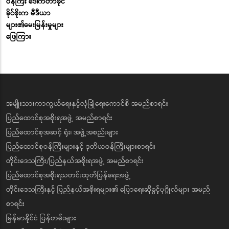
ဝန်ကြီး ဒေါက်တာခိုင်
ခိုင်စိုးက မီဒီယာ
များ၏မေးမြန်းမှုများ
ဖြေကြား
အမျိုးသားကာကွယ်ရေးနှင့်လုံခြုံရေးကောင်စီ အမည်စာရင်း
ပြည်ထောင်စုအစိုးရအဖွဲ့ အမည်စာရင်း
ပြည်ထောင်စုအဆင့် ရုံး၊ အဖွဲ့အစည်းများ
ပြည်ထောင်စုဝန်ကြီးများနှင့် ဒုတိယဝန်ကြီးများစာရင်း
တိုင်းဒေသကြီး/ပြည်နယ်အစိုးရအဖွဲ့ အမည်စာရင်း
ပြည်ထောင်စုအစိုးရသတင်းထုတ်ပြန်ရေးအဖွဲ့
တိုင်းဒေသကြီးနှင့် ပြည်နယ်အစိုးရများ၏ ပြောရေးဆိုခွင့်ပုဂ္ဂိုလ်များ အမည်
စာရင်း
မြန်မာနိုင်ငံ ပြန်တမ်းများ