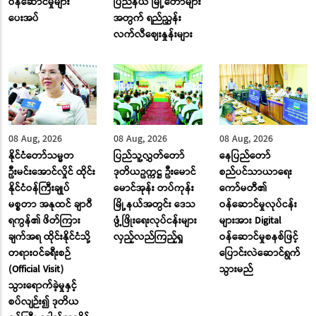
ဝန်ဆောင်မှုများ
ပြည်နယ် မြို့တော်များ
ပေးအပ်
အတွက် ရည်ညွှန်း
လက်လီဈေးနှုန်းများ
08 Aug, 2026
08 Aug, 2026
08 Aug, 2026
နိုင်ငံတော်သမ္မတ
ပြည်သူ့လွှတ်တော်
နေပြည်တော်
ဦးမင်းအောင်လှိုင် ထိုင်း
ဒုတိယဥက္ကဋ္ဌ ဦးမောင်
စည်ပင်သာယာရေး
နိုင်ငံဝန်ကြီးချုပ်
မောင်အုန်း တပ်ကုန်း
ကော်မတီ၏
မစ္စတာ အနုထင် ချာဝီ
မြို့နယ်အတွင်း ဒေသ
ဝန်ဆောင်မှုလုပ်ငန်း
ရကွန်၏ ဖိတ်ကြား
ဖွံ့ဖြိုးရေးလုပ်ငန်းများ
များအား Digital
ချက်အရ ထိုင်းနိုင်ငံသို့
လှည့်လည်ကြည့်ရှု
ဝန်ဆောင်မှုစနစ်ဖြင့်
တရားဝင်ခရီးစဉ်
ပြောင်းလဲဆောင်ရွက်
(Official Visit)
သွားမည်
သွားရောက်ခဲ့မှုနှင့်
စပ်လျဉ်း၍ ဒုတိယ