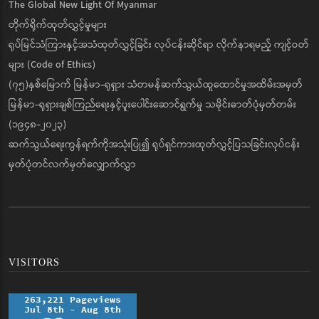
The Global New Light Of Myanmar
တိုက်ရိုက်ထုတ်လွှင့်မှုများ
ရုပ်မြင်သံကြားနှင့်အသံထုတ်လွှင့်ခြင်း လုပ်ငန်းဆိုင်ရာ လိုက်နာရမည့် ကျင့်ဝတ်
များ (Code of Ethics)
(၇၅)နှစ်မြောက် မြန်မာ-ရုရှား သံတမန်ဆက်သွယ်ထူထောင်မှုအထိမ်းအမှတ်
မြန်မာ-ရုရှားချစ်ကြည်ရေးနှင့်ပူးပေါင်းဆောင်ရွက်မှု သမိုင်းဓာတ်ပုံမှတ်တမ်း
(၁၉၄၈-၂၀၂၃)
ဆက်သွယ်ရေးကွန်ရက်ကိုအသုံးပြု၍ ရုပ်ရှင်ကားထုတ်လွှင့်ပြသခြင်းလုပ်ငန်း
မှတ်ပုံတင်လက်မှတ်လျှောက်လွှာ
VISITORS