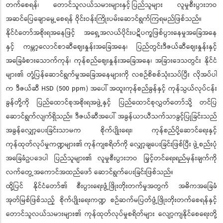
တက်စေရန်၊ တောင်သူလယ်သမားများနှင့် ပြည်သူများ လူမှုစီးပွားဘဝ
အဆင်ပြေချောမွေ့စေရန် ဝိုင်းဝန်းကြိုးပမ်းဆောင်ရွက်ကြရမည်ဖြစ်သည်။
နိုင်ငံတော်အစိုးရအနေဖြင့် အရှေ့အလယ်ပိုင်းပဋိပက္ခဖြစ်ပွားနေမှုအခြေအနေ
နှင့် ကမ္ဘာ့လောင်စာဆီဈေးနှုန်းအခြေအနေ၊ ပြည်တွင်းဒီဇယ်ဆီဈေးနှုန်းနှင့်
အခြေခံစားသောက်ကုန်၊ ကုန်စည်ဈေးနှုန်းအခြေအနေ၊ အခြားဒေသတွင်း နိုင်ငံ
များ၏ တုံ့ပြန်ဆောင်ရွက်မှုအခြေအနေများကို လစဉ်စိစစ်သုံးသပ်ပြီး လိုအပ်ပါ
က ဒီဇယ်ဆီ HSD (500 ppm) အပေါ် အထူးကုန်စည်ခွန်နှင့် ကုန်သွယ်လုပ်ငန်း
ခွန်တို့ကို ပြည်ထောင်စုအစိုးရအဖွဲ့နှင့် ပြည်ထောင်စုလွှတ်တော်သို့ တင်ပြ
ဆောင်ရွက်လျက်ရှိသည်။ ဒီဇယ်ဆီအပေါ် အခွန်ယာယီသက်သာခွင့်ပြုခြင်းသည်
အခွန်လျှော့ပေးခြင်းသာမက စိုက်ပျိုးရေး၊ ကုန်စည်ပို့ဆောင်ရေးနှင့်
ကုန်ထုတ်လုပ်မှုကဏ္ဍများ၏ ကုန်ကျစရိတ်ကို လျှော့ချပေးခြင်းဖြစ်ပြီး ဖွဲ့စည်းပုံ
အခြေခံဥပဒေပါ ပြည်သူများ၏ လူမှုစီးပွားဘဝ မြှင့်တင်ရေးရည်မှန်းချက်ကို
လက်တွေ့အကောင်အထည်ဖော် ဆောင်ရွက်ပေးခြင်းဖြစ်သည်။
ထို့ပြင် နိုင်ငံတော်၏ စီးပွားရေးဖွံ့ဖြိုးတိုးတက်မှုအတွက် အဓိကအခြေခံ
အုတ်မြစ်ဖြစ်သည့် စိုက်ပျိုးရေးကဏ္ဍ စဉ်ဆက်မပြတ်ဖွံ့ဖြိုးတိုးတက်စေရန်နှင့်
တောင်သူလယ်သမားများ၏ ကုန်ထုတ်လုပ်မှုစရိတ်များ လျော့ကျနိုင်စေရေးတို့