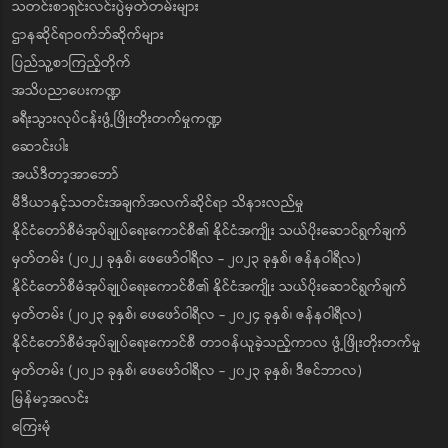
သတင်းစာရှင်းလင်းပွဲမှတ်တမ်းများ
ဌာနဆိုင်ရာဝက်ဘ်ဆိုက်များ
ပြည်သူ့စာကြည့်တိုက်
အသိပညာပေးကဏ္ဍ
ခရီးသွားလုပ်ငန်းဖွံ့ဖြိုးတိုးတက်မှုကဏ္ဍ
ဆောင်းပါး
အယ်ဒီတာ့အာဘော်
မီဒီယာနှင့်သတင်းအချက်အလက်ဆိုင်ရာ သိနားလည်မှု
နိုင်ငံတော်စီမံအုပ်ချုပ်ရေးကောင်စီ၏ နိုင်ငံအကျိုး သယ်ပိုးဆောင်ရွက်ချက်
မှတ်တမ်း (၂၀၂၂ ခုနှစ်၊ ဖေဖော်ဝါရီလ - ၂၀၂၃ ခုနှစ်၊ ဇန်နဝါရီလ)
နိုင်ငံတော်စီမံအုပ်ချုပ်ရေးကောင်စီ၏ နိုင်ငံအကျိုး သယ်ပိုးဆောင်ရွက်ချက်
မှတ်တမ်း (၂၀၂၃ ခုနှစ်၊ ဖေဖော်ဝါရီလ - ၂၀၂၄ ခုနှစ်၊ ဇန်နဝါရီလ)
နိုင်ငံတော်စီမံအုပ်ချုပ်ရေးကောင်စီ တာဝန်ယူခဲ့သည့်ကာလ ဖွံ့ဖြိုးတိုးတက်မှု
မှတ်တမ်း (၂၀၂၁ ခုနှစ်၊ ဖေဖော်ဝါရီလ - ၂၀၂၃ ခုနှစ်၊ ဒီဇင်ဘာလ)
မြန်မာ့အလင်း
ကြေးမုံ