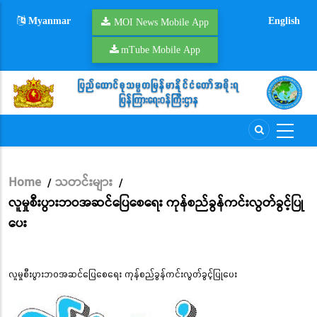
Skip
Myanmar
English
to
MOI News Mobile App
main
mTube Mobile App
content
Home
သတင်းများ
/
/
Breadcrumb
လူမှုစီးပွားဘဝအဆင်ပြေစေရေး ကုန်စည်ခွန်ကင်းလွတ်ခွင့်ပြု
ပေး
လူမှုစီးပွားဘဝအဆင်ပြေစေရေး ကုန်စည်ခွန်ကင်းလွတ်ခွင့်ပြုပေး