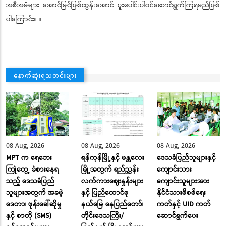
အစီအမံများ အောင်မြင်ဖြစ်ထွန်းအောင် ပူးပေါင်းပါဝင်ဆောင်ရွက်ကြရမည်ဖြစ်
ပါကြောင်း။ ။
နောက်ဆုံးရသတင်းများ
08 Aug, 2026
08 Aug, 2026
08 Aug, 2026
MPT က ရေဘေး
ရန်ကုန်မြို့နှင့် မန္တလေး
ဒေသခံပြည်သူများနှင့်
ကြုံတွေ့ ခံစားနေရ
မြို့အတွက် ရည်ညွှန်း
ကျောင်းသား
သည့် ဒေသခံပြည်
လက်ကားဈေးနှုန်းများ
ကျောင်းသူများအား
သူများအတွက် အခမဲ့
နှင့် ပြည်ထောင်စု
နိုင်ငံသားစိစစ်ရေး
ဒေတာ၊ ဖုန်းခေါ်ဆိုမှု
နယ်မြေ နေပြည်တော်၊
ကတ်နှင့် UID ကတ်
နှင့် စာတို (SMS)
တိုင်းဒေသကြီး/
ဆောင်ရွက်ပေး