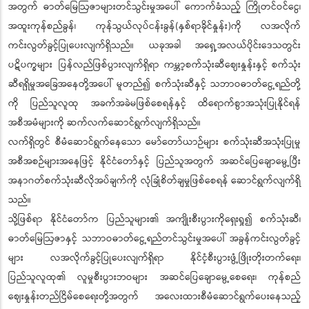
အတွက် ဓာတ်မြေဩဇာများတင်သွင်းမှုအပေါ် ကောက်ခံသည့် ကြိုတင်ဝင်ငွေ၊
အထူးကုန်စည်ခွန်၊ ကုန်သွယ်လုပ်ငန်းခွန်(နှစ်ရာခိုင်နှုန်း)ကို လအလိုက်
ကင်းလွတ်ခွင့်ပြုပေးလျက်ရှိသည်။ ယခုအခါ အရှေ့အလယ်ပိုင်းဒေသတွင်း
ပဋိပက္ခများ ပြန်လည်ဖြစ်ပွားလျက်ရှိရာ ကမ္ဘာ့စက်သုံးဆီဈေးနှုန်းနှင့် စက်သုံး
ဆီရရှိမှုအခြေအနေတို့အပေါ် မူတည်၍ စက်သုံးဆီနှင့် သဘာဝဓာတ်ငွေ့ရည်တို့
ကို ပြည်သူလူထု အခက်အခဲမဖြစ်စေရန်နှင့် ထိရောက်စွာအသုံးပြုနိုင်ရန်
အစီအမံများကို ဆက်လက်ဆောင်ရွက်လျက်ရှိသည်။
လက်ရှိတွင် စီမံဆောင်ရွက်နေသော မော်တော်ယာဉ်များ စက်သုံးဆီအသုံးပြုမှု
အစီအစဉ်များအနေဖြင့် နိုင်ငံတော်နှင့် ပြည်သူအတွက် အဆင်ပြေချောမွေ့ပြီး
အနာဂတ်စက်သုံးဆီလိုအပ်ချက်ကို လုံခြုံစိတ်ချမှုဖြစ်စေရန် ဆောင်ရွက်လျက်ရှိ
သည်။
သို့ဖြစ်ရာ နိုင်ငံတော်က ပြည်သူများ၏ အကျိုးစီးပွားကိုရှေးရှု၍ စက်သုံးဆီ၊
ဓာတ်မြေဩဇာနှင့် သဘာဝဓာတ်ငွေ့ရည်တင်သွင်းမှုအပေါ် အခွန်ကင်းလွတ်ခွင့်
များ လအလိုက်ခွင့်ပြုပေးလျက်ရှိရာ နိုင်ငံ့စီးပွားဖွံ့ဖြိုးတိုးတက်ရေး၊
ပြည်သူလူထု၏ လူမှုစီးပွားဘဝများ အဆင်ပြေချောမွေ့စေရေး၊ ကုန်စည်
ဈေးနှုန်းတည်ငြိမ်စေရေးတို့အတွက် အလေးထားစီမံဆောင်ရွက်ပေးနေသည့်