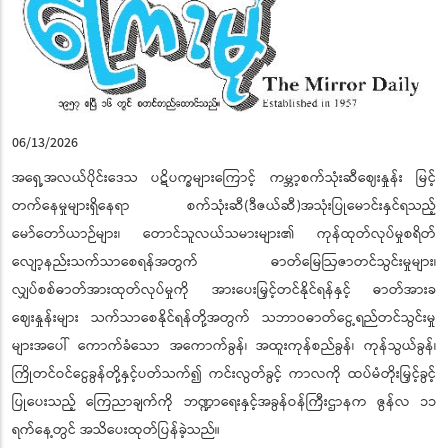
06/13/2026
အရှေ့အလယ်ပိုင်းဒေသ ပဋိပက္ခများကြောင့် ကမ္ဘာ့စက်သုံးဆီဈေးနှုန်း မြင့်
တက်နေမှုများရှိနေရာ စက်သုံးဆီ(ဒီဇယ်ဆီ)အသုံးပြုမောင်းနှင်ရသည့်
မော်တော်ယာဉ်များ၊ တောင်သူလယ်သမားများ၏ ကုန်ထုတ်လုပ်မှုစရိတ်
လျော့နည်းသက်သာစေရန်အတွက် ဓာတ်မြေဩဇာတင်သွင်းမှုများ၊
လျှပ်စစ်ဓာတ်အားထုတ်လုပ်မှုကို အားပေးမြှင့်တင်နိုင်ရန်နှင့် ဓာတ်အားခ
ဈေးနှုန်းများ သက်သာစေနိုင်ရန်တို့အတွက် သဘာဝဓာတ်ငွေ့ရည်တင်သွင်းမှု
များအပေါ် ကောက်ခံသော အကောက်ခွန်၊ အထူးကုန်စည်ခွန်၊ ကုန်သွယ်ခွန်၊
ကြိုတင်ဝင်ငွေခွန်တို့နှင့်ပတ်သက်၍ ကင်းလွတ်ခွင့် ကာလကို ထပ်မံတိုးမြှင့်ခွင့်
ပြုပေးသည့် ကြေညာချက်ကို ဘဏ္ဍာရေးနှင့်အခွန်ဝန်ကြီးဌာနက ဇွန်လ ၁၁
ရက်နေ့တွင် အသိပေးထုတ်ပြန်ခဲ့သည်။