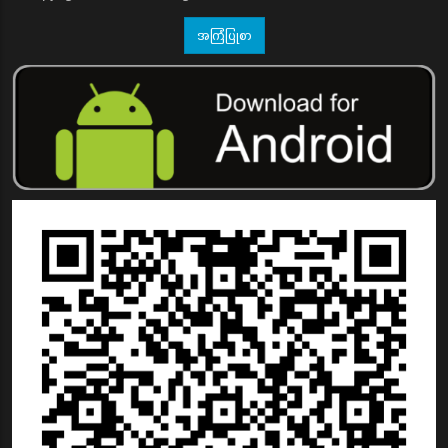
အကြံပြုစာ