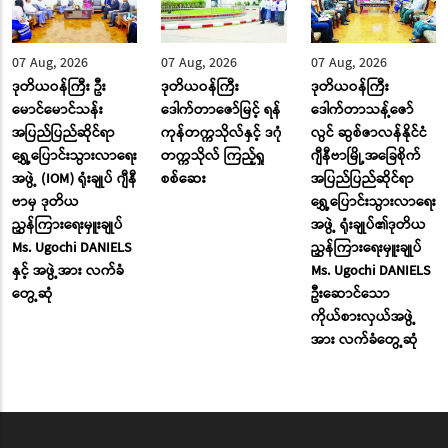
07 Aug, 2026
07 Aug, 2026
07 Aug, 2026
ဒုတိယဝန်ကြီး ဦး
ဒုတိယဝန်ကြီး
ဒုတိယဝန်ကြီး
မောင်မောင်သန်း
ဒေါက်တာဇော်မြင့် ရန်
ဒေါက်တာသန့်ဇော်
အပြည်ပြည်ဆိုင်ရာ
ကုန်တက္ကသိုလ်နှင့် ဒဂုံ
လွင် ဆွစ်ဇာလန်နိုင်ငံ
ရွှေ့ပြောင်းသွားလာရေး
တက္ကသိုလ် ကြည့်ရှု
ဂျီနီဗာမြို့အခြေစိုက်
အဖွဲ့ (IOM) ရုံးချုပ် ဂျီနီ
စစ်ဆေး
အပြည်ပြည်ဆိုင်ရာ
ဗာမှ ဒုတိယ
ရွှေ့ပြောင်းသွားလာရေး
ညွှန်ကြားရေးမှူးချုပ်
အဖွဲ့ ရုံးချုပ်၏ဒုတိယ
Ms. Ugochi DANIELS
ညွှန်ကြားရေးမှူးချုပ်
နှင့် အဖွဲ့အား လက်ခံ
Ms. Ugochi DANIELS
တွေ့ဆုံ
ဦးဆောင်သော
ကိုယ်စားလှယ်အဖွဲ့
အား လက်ခံတွေ့ဆုံ