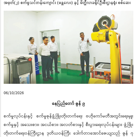
အမှတ်(၂) စက်မှုသင်တန်းကျောင်း (မန္တလေး) နှင့် မိတ္ထီလာခရိုင်ဦးစီးဌာနရုံး စစ်ဆေး
06/10/2026
နေပြည်တော် ဇွန် ၉
စက်မှုလုပ်ငန်းနှင့် စက်မှုဇုန်ဖွံ့ဖြိုးတိုးတက်ရေး ဗဟိုကော်မတီအတွင်းရေးမှူး
စက်မှုနှင့် အသေးစား၊ အငယ်စား၊ အလတ်စားနှင့် စီးပွားရေးလုပ်ငန်းများ ဖွံ့ဖြိုး
တိုးတက်ရေးဝန်ကြီးဌာန ဒုတိယဝန်ကြီး ဒေါက်တာအောင်ဇေယျသည် ဇွန် ၇