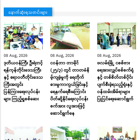
နောက်ဆုံးရသတင်းများ
08 Aug, 2026
08 Aug, 2026
08 Aug, 2026
ဒုတိယဝန်ကြီး ဦးရဲတင့်
ငဝန်တာ တာမိုင်
ဖလမ်းမြို့ ငစစ်ဗား
ရန်ကုန်တိုင်းဒေသကြီး
(၂၅/၃) တွင် တာတမံနိ
ရေအားလျှပ်စစ်စက်ရုံ
နှင့် ဧရာဝတီတိုင်းဒေသ
မ့်ကျခဲ့မှုကို ရေတိုက်
နှင့် တစ်စိတ်တစ်ပိုင်း
ကြီးအတွင်း
စားမှုကာကွယ်ခြင်းနှင့်
ပျက်စီးခဲ့ရသည့်ရုံးနှင့်
ပြန်ကြားရေးလုပ်ငန်း
ရေနက်ရေစီးကြောင်း
ဝန်ထမ်းအိမ်ရာများ
များ ကြည့်ရှုစစ်ဆေး
ပိတ်ဆို့နိုင်ရေးလုပ်ငန်း
ပြုပြင်ရေးဆောင်ရွက်
စက်အား လူအားဖြင့်
ဆောင်ရွက်နေ