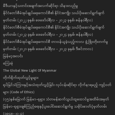
မီဒီယာနှင့်သတင်းအချက်အလက်ဆိုင်ရာ သိနားလည်မှု
နိုင်ငံတော်စီမံအုပ်ချုပ်ရေးကောင်စီ၏ နိုင်ငံအကျိုး သယ်ပိုးဆောင်ရွက်ချက်
မှတ်တမ်း (၂၀၂၂ ခုနှစ်၊ ဖေဖော်ဝါရီလ - ၂၀၂၃ ခုနှစ်၊ ဇန်နဝါရီလ)
နိုင်ငံတော်စီမံအုပ်ချုပ်ရေးကောင်စီ၏ နိုင်ငံအကျိုး သယ်ပိုးဆောင်ရွက်ချက်
မှတ်တမ်း (၂၀၂၃ ခုနှစ်၊ ဖေဖော်ဝါရီလ - ၂၀၂၄ ခုနှစ်၊ ဇန်နဝါရီလ)
နိုင်ငံတော်စီမံအုပ်ချုပ်ရေးကောင်စီ တာဝန်ယူခဲ့သည့်ကာလ ဖွံ့ဖြိုးတိုးတက်မှု
မှတ်တမ်း (၂၀၂၁ ခုနှစ်၊ ဖေဖော်ဝါရီလ - ၂၀၂၃ ခုနှစ်၊ ဒီဇင်ဘာလ)
မြန်မာ့အလင်း
ကြေးမုံ
The Global New Light Of Myanmar
တိုက်ရိုက်ထုတ်လွှင့်မှုများ
ရုပ်မြင်သံကြားနှင့်အသံထုတ်လွှင့်ခြင်း လုပ်ငန်းဆိုင်ရာ လိုက်နာရမည့် ကျင့်ဝတ်
များ (Code of Ethics)
(၇၅)နှစ်မြောက် မြန်မာ-ရုရှား သံတမန်ဆက်သွယ်ထူထောင်မှုအထိမ်းအမှတ်
မြန်မာ-ရုရှားချစ်ကြည်ရေးနှင့်ပူးပေါင်းဆောင်ရွက်မှု သမိုင်းဓာတ်ပုံမှတ်တမ်း
(၁၉၄၈-၂၀၂၃)