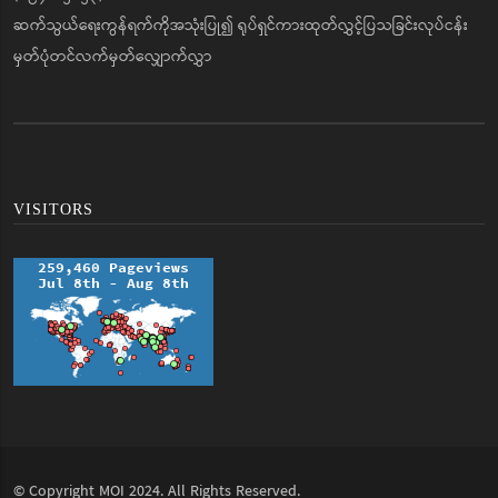
ဆက်သွယ်ရေးကွန်ရက်ကိုအသုံးပြု၍ ရုပ်ရှင်ကားထုတ်လွှင့်ပြသခြင်းလုပ်ငန်း
မှတ်ပုံတင်လက်မှတ်လျှောက်လွှာ
VISITORS
© Copyright
MOI
2024. All Rights Reserved.