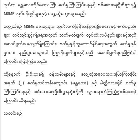
ရက်က မန္တလေးတိုင်းဒေသကြီး စက်မှုကြီးကြပ်ရေးနှင့် စစ်ဆေးရေးဦးစီးဌာန၌
MSME လုပ်ငန်းရှင်များနှင့် တွေ့ဆုံဆွေးနွေးသည်။
တွေ့ဆုံစဉ် MSME ချေးငွေများ သွက်လက်မြန်ဆန်စွာရရှိစေရေးနှင့် စက်ပစ္စည်း
များ တင်သွင်းခွင့်ရရှိရေးအတွက် သတ်မှတ်ချက်၊ လုပ်ထုံးလုပ်နည်းများနှင့်အညီ
ဆောင်ရွက်ပေးလျက်ရှိကြောင်း၊ စက်မှုဇုန်ထူထောင်နိုင်ရေးအတွက် စက်မှုဇုန်
ဥပဒေ၊ နည်းဥပဒေများပါ ပြဋ္ဌာန်းချက်များနှင့်အညီ ဆောင်ရွက်ရမည်ဖြစ်ပါ
ကြောင်း ပြောကြားသည်။
ထို့နောက် ဦးစီးဌာနရှိ ဝန်ထမ်းများနှင့် တွေ့ဆုံအမှာစကားပြောကြားပြီး
အမှတ် (၂) စက်မှုသင်တန်းကျောင်း (မန္တလေး) နှင့် မိတ္ထီလာခရိုင် စက်မှု
ကြီးကြပ်ရေးနှင့် စစ်ဆေးရေးဦးစီးဌာနရုံးတို့ကို သွားရောက်ကြည့်ရှုစစ်ဆေးခဲ့
ကြောင်း သိရသည်။
သတင်းစဉ်