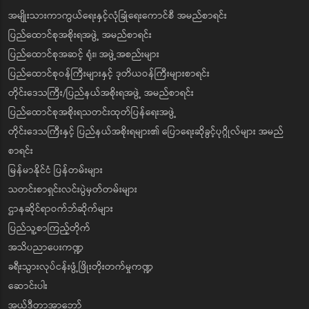
အမျိုးသားကာကွယ်ရေးနှင့်လုံခြုံရေးကောင်စီ အမည်စာရင်း
ပြည်ထောင်စုအစိုးရအဖွဲ့ အမည်စာရင်း
ပြည်ထောင်စုအဆင့် ရုံး၊ အဖွဲ့အစည်းများ
ပြည်ထောင်စုဝန်ကြီးများနှင့် ဒုတိယဝန်ကြီးများစာရင်း
တိုင်းဒေသကြီး/ပြည်နယ်အစိုးရအဖွဲ့ အမည်စာရင်း
ပြည်ထောင်စုအစိုးရသတင်းထုတ်ပြန်ရေးအဖွဲ့
တိုင်းဒေသကြီးနှင့် ပြည်နယ်အစိုးရများ၏ ပြောရေးဆိုခွင့်ပုဂ္ဂိုလ်များ အမည်
စာရင်း
မြန်မာနိုင်ငံ ပြန်တမ်းများ
သတင်းစာရှင်းလင်းပွဲမှတ်တမ်းများ
ဌာနဆိုင်ရာဝက်ဘ်ဆိုက်များ
ပြည်သူ့စာကြည့်တိုက်
အသိပညာပေးကဏ္ဍ
ခရီးသွားလုပ်ငန်းဖွံ့ဖြိုးတိုးတက်မှုကဏ္ဍ
ဆောင်းပါး
အယ်ဒီတာ့အာဘော်