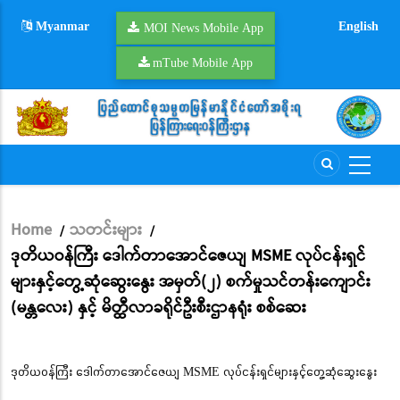
Skip
Myanmar
English
to
MOI News Mobile App
main
mTube Mobile App
content
Home
သတင်းများ
/
/
Breadcrumb
ဒုတိယဝန်ကြီး ဒေါက်တာအောင်ဇေယျ MSME လုပ်ငန်းရှင်
များနှင့်တွေ့ဆုံဆွေးနွေး အမှတ်(၂) စက်မှုသင်တန်းကျောင်း
(မန္တလေး) နှင့် မိတ္ထီလာခရိုင်ဦးစီးဌာနရုံး စစ်ဆေး
ဒုတိယဝန်ကြီး ဒေါက်တာအောင်ဇေယျ MSME လုပ်ငန်းရှင်များနှင့်တွေ့ဆုံဆွေးနွေး