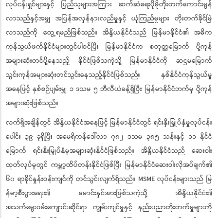
လုပ်ငန်းရှင်များနှင့် ပြည်သူများအကြား ဆက်ဆံရေးပိုမိုတိုးတက်ကောင်းမွန်
လာသည်နှင့်အမျှ အပြန်အလှန်နားလည်မှုနှင့် ယုံကြည်မှုများ တိုးတက်ခိုင်မြဲ
လာသည်ကို တွေ့ရမည်ဖြစ်သည်။ အိန္ဒိယနိုင်ငံသည် မြန်မာနိုင်ငံ၏ အဓိက
ကုန်သွယ်ဖက်နိုင်ငံများတွင်ပါဝင်ပြီး မြန်မာနိုင်ငံက စတုတ္ထမြောက် ပို့ကုန်
အများဆုံးတင်ပို့နေသည့် နိုင်ငံဖြစ်သကဲ့သို့ မြန်မာနိုင်ငံကို ဆဋ္ဌမမြောက်
သွင်းကုန်အများဆုံးတင်သွင်းနေသည့်နိုင်ငံဖြစ်သည်။ နှစ်နိုင်ငံကုန်သွယ်မှု
အနေဖြင့် နှစ်စဉ်ပျမ်းမျှ ၁ ဒသမ ၅ ဘီလီယံခန့်ရှိပြီး မြန်မာနိုင်ငံဘက်မှ ပို့ကုန်
အများဆုံးဖြစ်သည်။
လက်ရှိအချိန်တွင် အိန္ဒိယနိုင်ငံအနေဖြင့် မြန်မာနိုင်ငံတွင် ရင်းနှီးမြှုပ်နှံမှုလုပ်ငန်း
ပေါင်း ၃၉ ခုရှိပြီး အမေရိကန်ဒေါ်လာ ၇၈၂ ဒသမ ၃၈၅ သန်းနှင့် ၁၁ နိုင်ငံ
မြောက် ရင်းနှီးမြှုပ်နှံမှုအများဆုံးနိုင်ငံဖြစ်သည်။ အိန္ဒိယနိုင်ငံသည် ဆေးဝါး
ထုတ်လုပ်မှုတွင် ကမ္ဘာ့ထိပ်တန်းနိုင်ငံဖြစ်ပြီး မြန်မာနိုင်ငံဆေးဝါးလိုအပ်ချက်၏
၆၀ ရာခိုင်နှုန်းဝန်းကျင်ကို တင်သွင်းလျက်ရှိသည်။ MSME လုပ်ငန်းများသည် မြ
န်မာ့စီးပွားရေး၏ မောင်းနှင်အားဖြစ်သကဲ့သို့ အိန္ဒိယနိုင်ငံ၏
အသက်မွေးဝမ်းကျောင်းဆိုင်ရာ ကျွမ်းကျင်မှုနှင့် နည်းပညာတိုးတက်မှုများကို