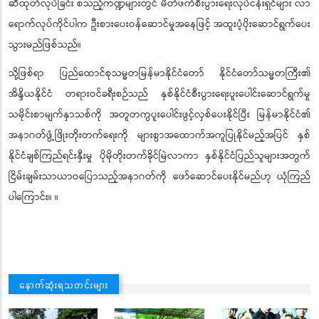
ဆီထုတ်လုပ်ခြင်း စသည့်ကဏ္ဍများတွင် မိတ်ဖက်စီးပွားရေးလုပ်ငန်းရှင်များ လာ
ရောက်လုပ်ကိုင်ပါက ဦးစားပေးဝန်ဆောင်မှုအနေဖြင့် အထူးပံ့ပိုးဆောင်ရွက်ပေး
သွားမည်ဖြစ်သည်။
သို့ဖြစ်ရာ ပြည်ထောင်စုသမ္မတမြန်မာနိုင်ငံတော် နိုင်ငံတော်သမ္မတကြီး၏
အိန္ဒိယနိုင်ငံ တရားဝင်ခရီးစဉ်သည် နှစ်နိုင်ငံစီးပွားရေးပူးပေါင်းဆောင်ရွက်မှု
သမိုင်းစာမျက်နှာသစ်ကို အတူတကွပူးပေါင်းဖွင့်လှစ်ပေးနိုင်ပြီး မြန်မာနိုင်ငံ၏
အနာဂတ်ဖွံ့ဖြိုးတိုးတက်ရေးကို များစွာအထောက်အကူပြုနိုင်မည့်အပြင် နှစ်
နိုင်ငံချစ်ကြည်ရင်းနှီးမှု ပိုမိုတိုးတက်ခိုင်မြဲလာကာ နှစ်နိုင်ငံပြည်သူများအတွက်
ငြိမ်းချမ်းသာယာဝပြောသည့်အနာဂတ်ကို ဖော်ဆောင်ပေးနိုင်မည်ဟု ယုံကြည်
ပါကြောင်း။ ။
နောက်ဆုံးရသတင်းများ