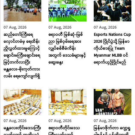
07 Aug, 2026
07 Aug, 2026
07 Aug, 2026
ဆည်တော်ကြီးရေ
ဧရာဝတီ မြစ်ဆုံ-မြစ်
Esports Nations Cup
လှောင်တမံမှ ရေထိန်း
ညာ မြစ်ဝှမ်းရေအား
2026 ပြိုင်ပွဲသို့ မြန်မာ
ညှိလွှတ်ထားမှုကြောင့်
လျှပ်စစ်စီမံကိန်း
ကိုယ်စားပြု Team
ချောင်းမကြီးချောင်းရေ
အတွက် ဒေသခံများနှင့်
Myanmar MLBB ဝင်
မြင့်တက်လာပြီး
ဆွေးနွေး
ရောက်ယှဉ်ပြိုင်မည်
မန္တလေး-မိုးကုတ်ကား
လမ်း ‌ရေ‌ကျော်လျက်ရှိ
07 Aug, 2026
07 Aug, 2026
07 Aug, 2026
မန္တလေးတိုင်းဒေသကြီး
ဧရာဝတီတိုင်းဒေသ
မြန်မာဖိုက်တာ ဂျော့ရှု