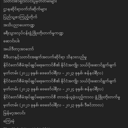
သတင်းစာရှင်းလင်းပွဲမှတ်တမ်းများ
ဌာနဆိုင်ရာဝက်ဘ်ဆိုက်များ
ပြည်သူ့စာကြည့်တိုက်
အသိပညာပေးကဏ္ဍ
ခရီးသွားလုပ်ငန်းဖွံ့ဖြိုးတိုးတက်မှုကဏ္ဍ
ဆောင်းပါး
အယ်ဒီတာ့အာဘော်
မီဒီယာနှင့်သတင်းအချက်အလက်ဆိုင်ရာ သိနားလည်မှု
နိုင်ငံတော်စီမံအုပ်ချုပ်ရေးကောင်စီ၏ နိုင်ငံအကျိုး သယ်ပိုးဆောင်ရွက်ချက်
မှတ်တမ်း (၂၀၂၂ ခုနှစ်၊ ဖေဖော်ဝါရီလ - ၂၀၂၃ ခုနှစ်၊ ဇန်နဝါရီလ)
နိုင်ငံတော်စီမံအုပ်ချုပ်ရေးကောင်စီ၏ နိုင်ငံအကျိုး သယ်ပိုးဆောင်ရွက်ချက်
မှတ်တမ်း (၂၀၂၃ ခုနှစ်၊ ဖေဖော်ဝါရီလ - ၂၀၂၄ ခုနှစ်၊ ဇန်နဝါရီလ)
နိုင်ငံတော်စီမံအုပ်ချုပ်ရေးကောင်စီ တာဝန်ယူခဲ့သည့်ကာလ ဖွံ့ဖြိုးတိုးတက်မှု
မှတ်တမ်း (၂၀၂၁ ခုနှစ်၊ ဖေဖော်ဝါရီလ - ၂၀၂၃ ခုနှစ်၊ ဒီဇင်ဘာလ)
မြန်မာ့အလင်း
ကြေးမုံ