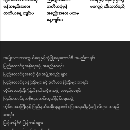
လွှတ်တော် တတိယပုံ
ကြီးလွှတ်တော်
ဝါဗန်နှင့် ပန်တိုဂျာတို့
မှန်အစည်းအဝေး
တတိယပုံမှန်
မကျေပွဲ ထိုးသတ်မည်
တတိယနေ့ ကျင်းပ
အစည်းအဝေး ပထမ
နေ့ကျင်းပ
အမျိုးသားကာကွယ်ရေးနှင့်လုံခြုံရေးကောင်စီ အမည်စာရင်း
ပြည်ထောင်စုအစိုးရအဖွဲ့ အမည်စာရင်း
ပြည်ထောင်စုအဆင့် ရုံး၊ အဖွဲ့အစည်းများ
ပြည်ထောင်စုဝန်ကြီးများနှင့် ဒုတိယဝန်ကြီးများစာရင်း
တိုင်းဒေသကြီး/ပြည်နယ်အစိုးရအဖွဲ့ အမည်စာရင်း
ပြည်ထောင်စုအစိုးရသတင်းထုတ်ပြန်ရေးအဖွဲ့
တိုင်းဒေသကြီးနှင့် ပြည်နယ်အစိုးရများ၏ ပြောရေးဆိုခွင့်ပုဂ္ဂိုလ်များ အမည်
စာရင်း
မြန်မာနိုင်ငံ ပြန်တမ်းများ