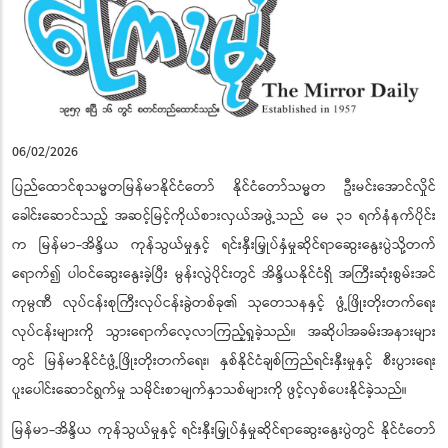
06/02/2026
ပြည်ထောင်စုသမ္မတမြန်မာနိုင်ငံတော် နိုင်ငံတော်သမ္မတ ဦးမင်းအောင်လှိုင်
ခေါင်းဆောင်သည့် အဆင့်မြင့်ကိုယ်စားလှယ်အဖွဲ့သည် မေ ၃၁ ရက်နံနက်ပိုင်း
က မြန်မာ-အိန္ဒိယ ကုန်သွယ်မှုနှင့် ရင်းနှီးမြှုပ်နှံမှုဆိုင်ရာဆွေးနွေးပွဲသို့တက်
ရောက်၍ ပါဝင်ဆွေးနွေးခဲ့ပြီး မွန်းလွဲပိုင်းတွင် အိန္ဒိယနိုင်ငံရှိ အကြီးဆုံးစွမ်းအင်
ကုမ္ပဏီ လုပ်ငန်းစုကြီးလုပ်ငန်းခွဲတစ်ခု၏ သုတေသနနှင့် ဖွံ့ဖြိုးတိုးတက်ရေး
လုပ်ငန်းများကို သွားရောက်လေ့လာကြည့်ရှုခဲ့သည်။ အဆိုပါအခမ်းအနားများ
တွင် မြန်မာနိုင်ငံဖွံ့ဖြိုးတိုးတက်ရေး၊ နှစ်နိုင်ငံချစ်ကြည်ရင်းနှီးမှုနှင့် စီးပွားရေး
ပူးပေါင်းဆောင်ရွက်မှု သမိုင်းစာမျက်နှာသစ်များကို ဖွင့်လှစ်ပေးနိုင်ခဲ့သည်။
မြန်မာ-အိန္ဒိယ ကုန်သွယ်မှုနှင့် ရင်းနှီးမြှုပ်နှံမှုဆိုင်ရာဆွေးနွေးပွဲတွင် နိုင်ငံတော်