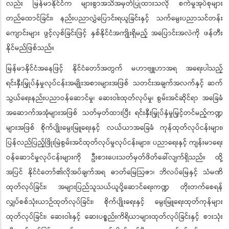
လည်း မြန်မာနိုင်ငံက များစွာအသိအမှတ်ပြုထားသလို စက်မှုအုပ်စုများ
တည်ထောင်ခြင်း၊ နည်းပညာလွှဲပြောင်းရယူခြင်းနှင့် သက်မွေးပညာသင်တန်း
ကျောင်းများ ဖွင့်လှစ်ခြင်းဖြင့် နှစ်နိုင်ငံအကျိုးရှိမည့် အပြောင်းအလဲကို ဖန်တီး
နိုင်မည်ဖြစ်သည်။
မြန်မာနိုင်ငံအနေဖြင့် နိုင်ငံတော်အတွက် မဟာဗျူဟာအရ အရေးပါသည့်
ရင်းနှီးမြှုပ်နှံမှုလုပ်ငန်းအမျိုးအစားများအဖြစ် သတင်းအချက်အလက်နှင့် ဆက်
သွယ်ရေးနည်းပညာဝန်ဆောင်မှု၊ ဆေးဝါးထုတ်လုပ်မှု၊ စွမ်းအင်ဆိုင်ရာ အခြေခံ
အဆောက်အအုံများအဖြစ် သတ်မှတ်ထားပြီး ရင်းနှီးမြှုပ်နှံမှုမြှင့်တင်မည့်ကဏ္ဍ
များအဖြစ် စိုက်ပျိုးမွေးမြူရေးနှင့် လယ်ယာအခြေခံ ကုန်ထုတ်လုပ်ငန်းများ၊
ပြန်လည်ပြည့်ဖြိုးမြဲစွမ်းအင်ထုတ်လုပ်မှုလုပ်ငန်းများ၊ ပညာရေးနှင့် ကျန်းမာရေး
ဝန်ဆောင်မှုလုပ်ငန်းများကို ဦးစားပေးသတ်မှတ်ဖိတ်ခေါ်လျက်ရှိသည်။ ထို့
အပြင် နိုင်ငံတော်၏လိုအပ်ချက်အရ ဓာတ်မြေဩဇာ၊ ဘိလပ်မြေနှင့် သံမဏိ
ထုတ်လုပ်ခြင်း၊ အများပြည်သူသယ်ယူပို့ဆောင်ရေးကဏ္ဍ တိုးတက်စေရန်
လျှပ်စစ်သုံးယာဉ်ထုတ်လုပ်ခြင်း၊ စိုက်ပျိုးရေးနှင့် မွေးမြူရေးထုတ်ကုန်များ
ထုတ်လုပ်ခြင်း၊ ဆေးဝါးနှင့် ဆေးပစ္စည်းကိရိယာများထုတ်လုပ်ခြင်းနှင့် စားသုံး