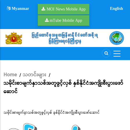
Skip
Myanmar
English
to
MOI News Mobile App
main
mTube Mobile App
content
Home
သတင်းများ
/
/
Breadcrumb
သမိုင်းစာမျက်နှာသစ်အတူဖွင့်လှစ် နှစ်နိုင်ငံအကျိုးစီးပွားဖော်
ဆောင်
သမိုင်းစာမျက်နှာသစ်အတူဖွင့်လှစ် နှစ်နိုင်ငံအကျိုးစီးပွားဖော်ဆောင်