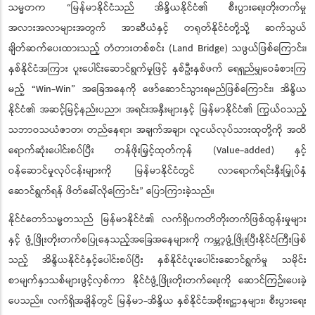
သမ္မတက “မြန်မာနိုင်ငံသည် အိန္ဒိယနိုင်ငံ၏ စီးပွားရေးတိုးတက်မှု
အလားအလာများအတွက် အာဆီယံနှင့် တရုတ်နိုင်ငံတို့သို့ ဆက်သွယ်
ချိတ်ဆက်ပေးထားသည့် တံတားတစ်စင်း (Land Bridge) သဖွယ်ဖြစ်ကြောင်း၊
နှစ်နိုင်ငံအကြား ပူးပေါင်းဆောင်ရွက်မှုဖြင့် နှစ်ဦးနှစ်ဖက် ရေရှည်မျှဝေခံစားကြ
မည့် “Win-Win” အခြေအနေကို ဖော်ဆောင်သွားရမည်ဖြစ်ကြောင်း၊ အိန္ဒိယ
နိုင်ငံ၏ အဆင့်မြင့်နည်းပညာ၊ အရင်းအနှီးများနှင့် မြန်မာနိုင်ငံ၏ ကြွယ်ဝသည့်
သဘာဝသယံဇာတ၊ တည်နေရာ၊ အချက်အချာ၊ လူငယ်လုပ်သားထုတို့ကို အထိ
ရောက်ဆုံးပေါင်းစပ်ပြီး တန်ဖိုးမြှင့်ထုတ်ကုန် (Value-added) နှင့်
ဝန်ဆောင်မှုလုပ်ငန်းများကို မြန်မာနိုင်ငံတွင် လာရောက်ရင်းနှီးမြှုပ်နှံ
ဆောင်ရွက်ရန် ဖိတ်ခေါ်လိုကြောင်း
ပြောကြားခဲ့သည်။
”
နိုင်ငံတော်သမ္မတသည် မြန်မာနိုင်ငံ၏ လက်ရှိပကတိတိုးတက်ဖြစ်ထွန်းမှုများ
နှင့် ဖွံ့ဖြိုးတိုးတက်စပြုနေသည့်အခြေအနေများကို ကမ္ဘာ့ဖွံ့ဖြိုးပြီးနိုင်ငံကြီးဖြစ်
သည့် အိန္ဒိယနိုင်ငံနှင့်ပေါင်းစပ်ပြီး နှစ်နိုင်ငံပူးပေါင်းဆောင်ရွက်မှု သမိုင်း
စာမျက်နှာသစ်များဖွင့်လှစ်ကာ နိုင်ငံဖွံ့ဖြိုးတိုးတက်ရေးကို ဆောင်ကြဉ်းပေးခဲ့
ပေသည်။ လက်ရှိအချိန်တွင် မြန်မာ-အိန္ဒိယ နှစ်နိုင်ငံအစိုးရဌာနများ၊ စီးပွားရေး