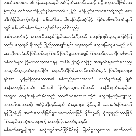
လယ်သမားများ၏ ပြဿနာသည် နှစ်ပြည်ထောင်အဆင့် ပဋိပက္ခအထိဖြစ်လာ
ခဲ့သည်။ ကပိလဝတ်ပြည်နှင့်ကောလိယပြည် နှစ်ပြည်ထောင်မင်းတို့သည် ရော
ဟိဏီမြစ်ရေကိုရရှိရန် စစ်အင်္ဂါလေးပါးအပြည့်အစုံဖြင့် မြစ်တစ်ဖက်တစ်ချက်
တွင် နှစ်ဖက်စစ်တပ်များ ရင်ဆိုင်လျက်ရှိသည်။
ကပိလဝတ်နှင့် ကောလိယနှစ်ပြည်ထောင်တို့သည် ဆွေမျိုးရင်းချာများဖြစ်ကြ
သည်။ သွေးချင်းနီးသည့် ပြည်သူအချင်းချင်း ရေအတွက် သွေးမြေကျစေမည့် စစ်
ရေးကိုစတင်ရန် ပြင်ဆင်နေကြစဉ် မြတ်စွာဘုရားရှင် ကြွတော်မူလာပြီး နှစ်ဖက်
စစ်တပ်များ ငြိမ်သက်သွားစေရန် တန်ခိုးပြာဋိဟာဖြင့် အမှောင်ချတော်မူသည်။
အမှောင်ထုကွယ်ပျောက်ပြီး ရောဟိဏီမြစ်ကောင်းကင်ယံတွင် မြတ်စွာဘုရား
ရှင်အား ဖူးမြင်ကြရသောအခါ စစ်သည်တော်အားလုံး လက်နက်ချ၍ ရှိခိုး
ကန်တော့ကြသည်။ ထိုအခါ မြတ်စွာဘုရားရှင်သည် တန်ဖိုးနည်းသည့်ရေ
အတွက် တန်ဖိုးမဖြတ်နိုင်သည့် သာကီဝင်မင်းသားတို့၏ သွေးမြေသို့မကျသင့်၊
အသက်မသေသင့်၊ စစ်ပွဲတို့မည်သည် ရှုံးသူရော၊ နိုင်သူပါ သားစဉ်မြေးဆက်
ရန်ငြိုးဖွဲ့၍ အဆုံးမသတ်ဖြစ်ပွားစေတတ်သဖြင့် နိုင်သူမရှိ၊ ရှုံးသူချည်းသာဖြစ်
ကြသည်ဟု ဆုံးမတရားကို ဟောကြားတော်မူသည်။
နှစ်ဖက်ဆွေမျိုးများ နှလုံးသွင်းဆင်ခြင်နိုင်ရန် မြတ်စွာဘုရားက ဆက်လက်