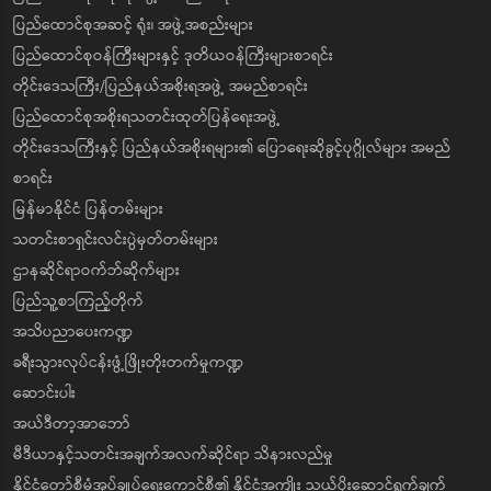
ပြည်ထောင်စုအဆင့် ရုံး၊ အဖွဲ့အစည်းများ
ပြည်ထောင်စုဝန်ကြီးများနှင့် ဒုတိယဝန်ကြီးများစာရင်း
တိုင်းဒေသကြီး/ပြည်နယ်အစိုးရအဖွဲ့ အမည်စာရင်း
ပြည်ထောင်စုအစိုးရသတင်းထုတ်ပြန်ရေးအဖွဲ့
တိုင်းဒေသကြီးနှင့် ပြည်နယ်အစိုးရများ၏ ပြောရေးဆိုခွင့်ပုဂ္ဂိုလ်များ အမည်
စာရင်း
မြန်မာနိုင်ငံ ပြန်တမ်းများ
သတင်းစာရှင်းလင်းပွဲမှတ်တမ်းများ
ဌာနဆိုင်ရာဝက်ဘ်ဆိုက်များ
ပြည်သူ့စာကြည့်တိုက်
အသိပညာပေးကဏ္ဍ
ခရီးသွားလုပ်ငန်းဖွံ့ဖြိုးတိုးတက်မှုကဏ္ဍ
ဆောင်းပါး
အယ်ဒီတာ့အာဘော်
မီဒီယာနှင့်သတင်းအချက်အလက်ဆိုင်ရာ သိနားလည်မှု
နိုင်ငံတော်စီမံအုပ်ချုပ်ရေးကောင်စီ၏ နိုင်ငံအကျိုး သယ်ပိုးဆောင်ရွက်ချက်