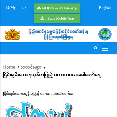
Skip
Myanmar
English
to
MOI News Mobile App
main
mTube Mobile App
content
Home
သတင်းများ
/
/
Breadcrumb
ငြိမ်းချမ်းသောနယုန်လပြည့် မဟာသမယအခါတော်နေ့
ငြိမ်းချမ်းသောနယုန်လပြည့် မဟာသမယအခါတော်နေ့