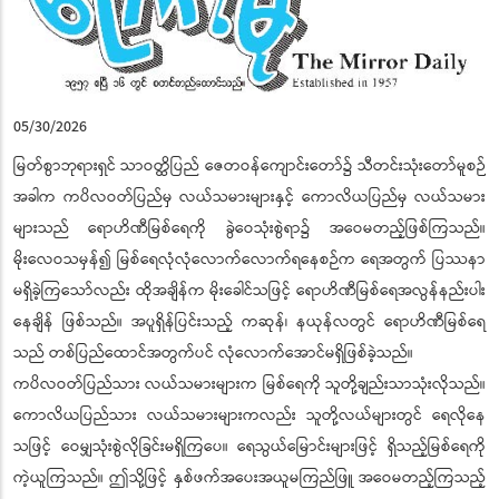
05/30/2026
မြတ်စွာဘုရားရှင် သာဝတ္ထိပြည် ဇေတဝန်ကျောင်းတော်၌ သီတင်းသုံးတော်မူစဉ်
အခါက ကပိလဝတ်ပြည်မှ လယ်သမားများနှင့် ကောလိယပြည်မှ လယ်သမား
များသည် ရောဟိဏီမြစ်ရေကို ခွဲဝေသုံးစွဲရာ၌ အဝေမတည့်ဖြစ်ကြသည်။
မိုးလေဝသမှန်၍ မြစ်ရေလုံလုံလောက်လောက်ရနေစဉ်က ရေအတွက် ပြဿနာ
မရှိခဲ့ကြသော်လည်း ထိုအချိန်က မိုးခေါင်သဖြင့် ရောဟိဏီမြစ်ရေအလွန်နည်းပါး
နေချိန် ဖြစ်သည်။ အပူရှိန်ပြင်းသည့် ကဆုန်၊ နယုန်လတွင် ရောဟိဏီမြစ်ရေ
သည် တစ်ပြည်ထောင်အတွက်ပင် လုံလောက်အောင်မရှိဖြစ်ခဲ့သည်။
ကပိလဝတ်ပြည်သား လယ်သမားများက မြစ်ရေကို သူတို့ချည်းသာသုံးလိုသည်။
ကောလိယပြည်သား လယ်သမားများကလည်း သူတို့လယ်များတွင် ရေလိုနေ
သဖြင့် ဝေမျှသုံးစွဲလိုခြင်းမရှိကြပေ။ ရေသွယ်မြောင်းများဖြင့် ရှိသည့်မြစ်ရေကို
ကဲ့ယူကြသည်။ ဤသို့ဖြင့် နှစ်ဖက်အပေးအယူမကြည်ဖြူ အဝေမတည့်ကြသည့်