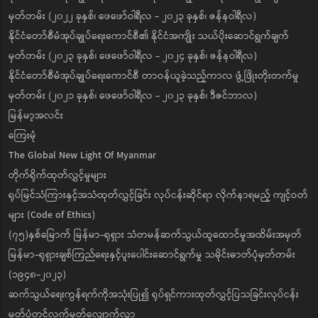
မှတ်တမ်း (၂၀၂၂ ခုနှစ်၊ ဖေဖော်ဝါရီလ - ၂၀၂၃ ခုနှစ်၊ ဇန်နဝါရီလ)
နိုင်ငံတော်စီမံအုပ်ချုပ်ရေးကောင်စီ၏ နိုင်ငံအကျိုး သယ်ပိုးဆောင်ရွက်ချက်
မှတ်တမ်း (၂၀၂၃ ခုနှစ်၊ ဖေဖော်ဝါရီလ - ၂၀၂၄ ခုနှစ်၊ ဇန်နဝါရီလ)
နိုင်ငံတော်စီမံအုပ်ချုပ်ရေးကောင်စီ တာဝန်ယူခဲ့သည့်ကာလ ဖွံ့ဖြိုးတိုးတက်မှု
မှတ်တမ်း (၂၀၂၁ ခုနှစ်၊ ဖေဖော်ဝါရီလ - ၂၀၂၃ ခုနှစ်၊ ဒီဇင်ဘာလ)
မြန်မာ့အလင်း
ကြေးမုံ
The Global New Light Of Myanmar
တိုက်ရိုက်ထုတ်လွှင့်မှုများ
ရုပ်မြင်သံကြားနှင့်အသံထုတ်လွှင့်ခြင်း လုပ်ငန်းဆိုင်ရာ လိုက်နာရမည့် ကျင့်ဝတ်
များ (Code of Ethics)
(၇၅)နှစ်မြောက် မြန်မာ-ရုရှား သံတမန်ဆက်သွယ်ထူထောင်မှုအထိမ်းအမှတ်
မြန်မာ-ရုရှားချစ်ကြည်ရေးနှင့်ပူးပေါင်းဆောင်ရွက်မှု သမိုင်းဓာတ်ပုံမှတ်တမ်း
(၁၉၄၈-၂၀၂၃)
ဆက်သွယ်ရေးကွန်ရက်ကိုအသုံးပြု၍ ရုပ်ရှင်ကားထုတ်လွှင့်ပြသခြင်းလုပ်ငန်း
မှတ်ပုံတင်လက်မှတ်လျှောက်လွှာ