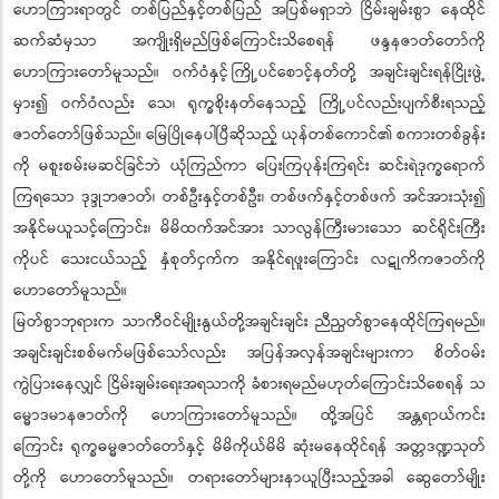
ဟောကြားရာတွင် တစ်ပြည်နှင့်တစ်ပြည် အပြစ်မရှာဘဲ ငြိမ်းချမ်းစွာ နေထိုင်
ဆက်ဆံမှသာ အကျိုးရှိမည်ဖြစ်ကြောင်းသိစေရန် ဖန္ဒနဇာတ်တော်ကို
ဟောကြားတော်မူသည်။ ဝက်ဝံနှင့် ကြို့ပင်စောင့်နတ်တို့ အချင်းချင်းရန်ငြိုးဖွဲ့
မှား၍ ဝက်ဝံလည်း သေ၊ ရုက္ခစိုးနတ်နေသည့် ကြို့ပင်လည်းပျက်စီးရသည့်
ဇာတ်တော်ဖြစ်သည်။ မြေပြိုနေပါပြီဆိုသည့် ယုန်တစ်ကောင်၏ စကားတစ်ခွန်း
ကို မစူးစမ်းမဆင်ခြင်ဘဲ ယုံကြည်ကာ ပြေးကြပုန်းကြရင်း ဆင်းရဲဒုက္ခရောက်
ကြရသော ဒုဒ္ဒုဘဇာတ်၊ တစ်ဦးနှင့်တစ်ဦး၊ တစ်ဖက်နှင့်တစ်ဖက် အင်အားသုံး၍
အနိုင်မယူသင့်ကြောင်း၊ မိမိထက်အင်အား သာလွန်ကြီးမားသော ဆင်ရိုင်းကြီး
ကိုပင် သေးငယ်သည့် နှံစုတ်ငှက်က အနိုင်ရဖူးကြောင်း လဋုကိကဇာတ်ကို
ဟောတော်မူသည်။
မြတ်စွာဘုရားက သာကီဝင်မျိုးနွယ်တို့အချင်းချင်း ညီညွတ်စွာနေထိုင်ကြရမည်။
အချင်းချင်းစစ်မက်မဖြစ်သော်လည်း အပြန်အလှန်အချင်းများကာ စိတ်ဝမ်း
ကွဲပြားနေလျှင် ငြိမ်းချမ်းရေးအရသာကို ခံစားရမည်မဟုတ်ကြောင်းသိစေရန် သ
မ္မောဒမာနဇာတ်ကို ဟောကြားတော်မူသည်။ ထို့အပြင် အန္တရာယ်ကင်း
ကြောင်း ရုက္ခဓမ္မဇာတ်တော်နှင့် မိမိကိုယ်မိမိ ဆုံးမနေထိုင်ရန် အတ္တဒဏ္ဍသုတ်
တို့ကို ဟောတော်မူသည်။ တရားတော်များနာယူပြီးသည့်အခါ ဆွေတော်မျိုး