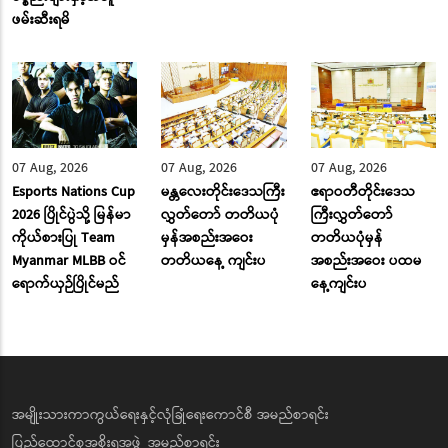
ဖမ်းဆီးရမိ
07 Aug, 2026
07 Aug, 2026
07 Aug, 2026
Esports Nations Cup
မန္တလေးတိုင်းဒေသကြီး
ဧရာဝတီတိုင်းဒေသ
2026 ပြိုင်ပွဲသို့ မြန်မာ
လွှတ်တော် တတိယပုံ
ကြီးလွှတ်တော်
ကိုယ်စားပြု Team
မှန်အစည်းအဝေး
တတိယပုံမှန်
Myanmar MLBB ဝင်
တတိယနေ့ ကျင်းပ
အစည်းအဝေး ပထမ
ရောက်ယှဉ်ပြိုင်မည်
နေ့ကျင်းပ
အမျိုးသားကာကွယ်ရေးနှင့်လုံခြုံရေးကောင်စီ အမည်စာရင်း
ပြည်ထောင်စုအစိုးရအဖွဲ့ အမည်စာရင်း