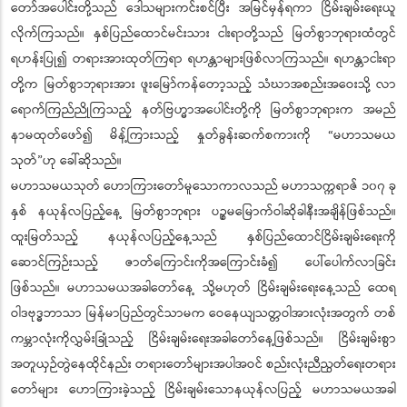
တော်အပေါင်းတို့သည် ဒေါသများကင်းစင်ပြီး အမြင်မှန်ရကာ ငြိမ်းချမ်းရေးယူ
လိုက်ကြသည်။ နှစ်ပြည်ထောင်မင်းသား ငါးရာတို့သည် မြတ်စွာဘုရားထံတွင်
ရဟန်းပြု၍ တရားအားထုတ်ကြရာ ရဟန္တာများဖြစ်လာကြသည်။ ရဟန္တာငါးရာ
တို့က မြတ်စွာဘုရားအား ဖူးမြော်ကန်တော့သည့် သံဃာအစည်းအဝေးသို့ လာ
ရောက်ကြည်ညိုကြသည့် နတ်ဗြဟ္မာအပေါင်းတို့ကို မြတ်စွာဘုရားက အမည်
နာမထုတ်ဖော်၍ မိန့်ကြားသည့် နှုတ်ခွန်းဆက်စကားကို “မဟာသမယ
သုတ်”ဟု ခေါ်ဆိုသည်။
မဟာသမယသုတ် ဟောကြားတော်မူသောကာလသည် မဟာသက္ကရာဇ် ၁၀၇ ခု
နှစ် နယုန်လပြည့်နေ့ မြတ်စွာဘုရား ပဉ္စမမြောက်ဝါဆိုခါနီးအချိန်ဖြစ်သည်။
ထူးမြတ်သည့် နယုန်လပြည့်နေ့သည် နှစ်ပြည်ထောင်ငြိမ်းချမ်းရေးကို
ဆောင်ကြဉ်းသည့် ဇာတ်ကြောင်းကိုအကြောင်းခံ၍ ပေါ်ပေါက်လာခြင်း
ဖြစ်သည်။ မဟာသမယအခါတော်နေ့ သို့မဟုတ် ငြိမ်းချမ်းရေးနေ့သည် ထေရ
ဝါဒဗုဒ္ဓဘာသာ မြန်မာပြည်တွင်သာမက ဝေနေယျသတ္တဝါအားလုံးအတွက် တစ်
ကမ္ဘာလုံးကိုလွှမ်းခြုံသည့် ငြိမ်းချမ်းရေးအခါတော်နေ့ဖြစ်သည်။ ငြိမ်းချမ်းစွာ
အတူယှဉ်တွဲနေထိုင်နည်း တရားတော်များအပါအဝင် စည်းလုံးညီညွတ်ရေးတရား
တော်များ ဟောကြားခဲ့သည့် ငြိမ်းချမ်းသောနယုန်လပြည့် မဟာသမယအခါ