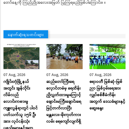
တော်နေ့ကို ကြည်ညိုအလေးအမြတ် ပြုကြရမည်ဖြစ်ပါကြောင်း။ ။
နောက်ဆုံးရသတင်းများ
07 Aug, 2026
07 Aug, 2026
07 Aug, 2026
ကျိုင်းတုံမြို့နယ်
ဆည်တော်ကြီးရေ
ဧရာဝတီ မြစ်ဆုံ-မြစ်
အတွင်း အွန်လိုင်း
လှောင်တမံမှ ရေထိန်း
ညာ မြစ်ဝှမ်းရေအား
လိမ်လည်
ညှိလွှတ်ထားမှုကြောင့်
လျှပ်စစ်စီမံကိန်း
လောင်းကစားမှု
ချောင်းမကြီးချောင်းရေ
အတွက် ဒေသခံများနှင့်
ကျူးလွန်ရာတွင် ပါဝင်
မြင့်တက်လာပြီး
ဆွေးနွေး
ပတ်သက်သူ ၁၅၆ ဦး
မန္တလေး-မိုးကုတ်ကား
အား လုပ်ငန်းသုံး
လမ်း ‌ရေ‌ကျော်လျက်ရှိ
ပစ္စည်းများနှင့်အတူ