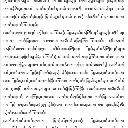
တိုင်းစစ်ဌာနချုပ် အသီးသီးမှ တိုင်းမှူးများနှင့် တာဝန်ရှိသူများ၊ ဌာနဆိုင်ရာ
တာဝန်ရှိသူများနှင့် သတ်မှတ်စစ်မှုထမ်းကာလကို တာဝန်ကျေပွန်စွာ ထမ်း
ဆောင်ပြီး မြောက်ခဲ့သည့် ပြည်သူ့စစ်မှုထမ်းများနှင့် ၎င်းတို့၏ မိသားစုဝင်များ
တက်ရောက်ကြ သည်။
အခမ်းအနားများတွင် တိုင်းဒေသကြီးနှင့် ပြည်နယ်ဝန်ကြီးချုပ်များနှင့် တိုင်းမှူး
များက ဂုဏ်ပြုအမှာ စကားများအသီးသီးပြောကြားကြသည်။ ထို့နောက်
နေပြည်တော်ကောင်စီဥက္ကဋ္ဌ၊ တိုင်းဒေသကြီးနှင့် ပြည်နယ်ဝန်ကြီးချုပ်များ၊
ကာကွယ်ရေးဦးစီးချုပ်ရုံး (ကြည်း) မှ တပ်မတော်အရာရှိကြီးများ၊ တိုင်းမှူးများ
နှင့် တာဝန်ရှိသူများက စစ်မှုထမ်းတာဝန်ကျေပွန်စွာ ထမ်းဆောင်၍ သတ်မှတ်
စစ်မှုထမ်းကာလပြည့်မြောက်ခဲ့သည့် နိုင်ငံ့သားကောင်း ပြည်သူ့စစ်မှုထမ်းများ
အား ပြည်သူ့စစ်မှုထမ်းဆောင်ပြီးကြောင်း လက်မှတ်၊ ပြည်သူ့စစ်မှုထမ်းတံဆိပ်
နှင့် ဂုဏ်ပြုမှတ်တမ်းလွှာများ ပေးအပ်ချီးမြှင့်ကြပြီး အခမ်းအနားအသီးသီးသို့
တက်ရောက် လာကြသူများအား လက်ဖက်ရည်ဝိုင်းများ၊ ဂုဏ်ပြုနေ့လယ်စာ
များဖြင့် တည်ခင်းဧည့်ခံခဲ့၍ နိုင်ငံ့သား ကောင်းစစ်သည်များအား ရင်းရင်းနှီးနှီး
လိုက်လံနှုတ်ဆက်ကြသည်။
သတ်မှတ်စစ်မှုထမ်းကာလ ပြည့်မြောက်ခဲ့သည့် ပြည်သူ့စစ်မှုထမ်းများ