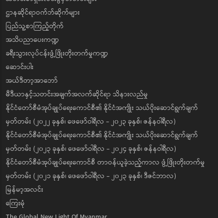
ဌာနဆိုင်ရာဝက်ဘ်ဆိုက်များ
ပြည်သူ့စာကြည့်တိုက်
အသိပညာပေးကဏ္ဍ
ခရီးသွားလုပ်ငန်းဖွံ့ဖြိုးတိုးတက်မှုကဏ္ဍ
ဆောင်းပါး
အယ်ဒီတာ့အာဘော်
မီဒီယာနှင့်သတင်းအချက်အလက်ဆိုင်ရာ သိနားလည်မှု
နိုင်ငံတော်စီမံအုပ်ချုပ်ရေးကောင်စီ၏ နိုင်ငံအကျိုး သယ်ပိုးဆောင်ရွက်ချက်
မှတ်တမ်း (၂၀၂၂ ခုနှစ်၊ ဖေဖော်ဝါရီလ - ၂၀၂၃ ခုနှစ်၊ ဇန်နဝါရီလ)
နိုင်ငံတော်စီမံအုပ်ချုပ်ရေးကောင်စီ၏ နိုင်ငံအကျိုး သယ်ပိုးဆောင်ရွက်ချက်
မှတ်တမ်း (၂၀၂၃ ခုနှစ်၊ ဖေဖော်ဝါရီလ - ၂၀၂၄ ခုနှစ်၊ ဇန်နဝါရီလ)
နိုင်ငံတော်စီမံအုပ်ချုပ်ရေးကောင်စီ တာဝန်ယူခဲ့သည့်ကာလ ဖွံ့ဖြိုးတိုးတက်မှု
မှတ်တမ်း (၂၀၂၁ ခုနှစ်၊ ဖေဖော်ဝါရီလ - ၂၀၂၃ ခုနှစ်၊ ဒီဇင်ဘာလ)
မြန်မာ့အလင်း
ကြေးမုံ
The Global New Light Of Myanmar