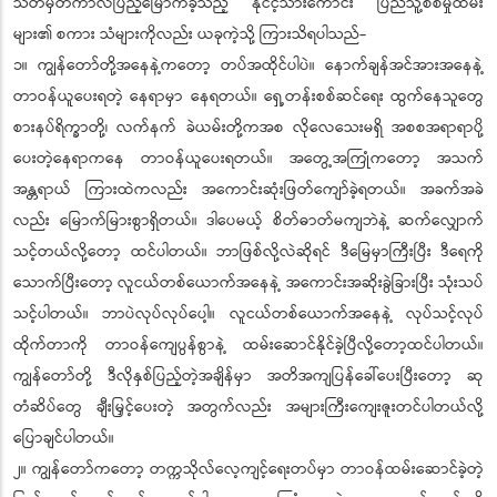
သတ်မှတ်ကာလပြည့်မြောက်ခဲ့သည့် နိုင်ငံ့သားကောင်း ပြည်သူ့စစ်မှုထမ်း
များ၏ စကား သံများကိုလည်း ယခုကဲ့သို့ ကြားသိရပါသည်-
၁။ ကျွန်တော်တို့အနေနဲ့ကတော့ တပ်အထိုင်ပါပဲ။ နောက်ချန်အင်အားအနေနဲ့
တာဝန်ယူပေးရတဲ့ နေရာမှာ နေရတယ်။ ရှေ့တန်းစစ်ဆင်ရေး ထွက်နေသူတွေ
စားနပ်ရိက္ခာတို့၊ လက်နက် ခဲယမ်းတို့ကအစ လိုလေသေးမရှိ အစစအရာရာပို့
ပေးတဲ့နေရာကနေ တာဝန်ယူပေးရတယ်။ အတွေ့အကြုံကတော့ အသက်
အန္တရာယ် ကြားထဲကလည်း အကောင်းဆုံးဖြတ်ကျော်ခဲ့ရတယ်။ အခက်အခဲ
လည်း မြောက်မြားစွာရှိတယ်။ ဒါပေမယ့် စိတ်ဓာတ်မကျဘဲနဲ့ ဆက်လျှောက်
သင့်တယ်လို့တော့ ထင်ပါတယ်။ ဘာဖြစ်လို့လဲဆိုရင် ဒီမြေမှာကြီးပြီး ဒီရေကို
သောက်ပြီးတော့ လူငယ်တစ်ယောက်အနေနဲ့ အကောင်းအဆိုးခွဲခြားပြီး သုံးသပ်
သင့်ပါတယ်။ ဘာပဲလုပ်လုပ်ပေါ့။ လူငယ်တစ်ယောက်အနေနဲ့ လုပ်သင့်လုပ်
ထိုက်တာကို တာဝန်ကျေပွန်စွာနဲ့ ထမ်းဆောင်နိုင်ခဲ့ပြီလို့တော့ထင်ပါတယ်။
ကျွန်တော်တို့ ဒီလိုနှစ်ပြည့်တဲ့အချိန်မှာ အတိအကျပြန်ခေါ်ပေးပြီးတော့ ဆု
တံဆိပ်တွေ ချီးမြှင့်ပေးတဲ့ အတွက်လည်း အများကြီးကျေးဇူးတင်ပါတယ်လို့
ပြောချင်ပါတယ်။
၂။ ကျွန်တော်ကတော့ တက္ကသိုလ်လေ့ကျင့်ရေးတပ်မှာ တာဝန်ထမ်းဆောင်ခဲ့တဲ့