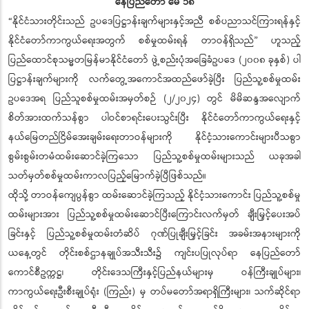
နေပြည်တော် မေ ၁၈
“နိုင်ငံသားတိုင်းသည် ဥပဒေပြဋ္ဌာန်းချက်များနှင့်အညီ စစ်ပညာသင်ကြားရန်နှင့်
နိုင်ငံတော်ကာကွယ်ရေးအတွက် စစ်မှုထမ်းရန် တာဝန်ရှိသည်” ဟူသည့်
ပြည်ထောင်စုသမ္မတမြန်မာနိုင်ငံတော် ဖွဲ့စည်းပုံအခြေခံဥပဒေ (၂၀၀၈ ခုနှစ်) ပါ
ပြဋ္ဌာန်းချက်များကို လက်တွေ့အကောင်အထည်ဖော်ခဲ့ပြီး ပြည်သူ့စစ်မှုထမ်း
ဥပဒေအရ ပြည်သူစစ်မှုထမ်းအမှတ်စဉ် (၂/၂၀၂၄) တွင် မိမိဆန္ဒအလျောက်
စိတ်အားထက်သန်စွာ ပါဝင်စာရင်းပေးသွင်းပြီး နိုင်ငံတော်ကာကွယ်ရေးနှင့်
နယ်မြေတည်ငြိမ်အေးချမ်းရေးတာဝန်များကို နိုင်ငံ့သားကောင်းများပီသစွာ
စွမ်းစွမ်းတမံထမ်းဆောင်ခဲ့ကြသော ပြည်သူ့စစ်မှုထမ်းများသည် ယခုအခါ
သတ်မှတ်စစ်မှုထမ်းကာလပြည့်မြောက်ခဲ့ပြီဖြစ်သည်။
ထိုသို့ တာဝန်ကျေပွန်စွာ ထမ်းဆောင်ခဲ့ကြသည့် နိုင်ငံ့သားကောင်း ပြည်သူ့စစ်မှု
ထမ်းများအား ပြည်သူ့စစ်မှုထမ်းဆောင်ပြီးကြောင်းလက်မှတ် ချီးမြှင့်ပေးအပ်
ခြင်းနှင့် ပြည်သူ့စစ်မှုထမ်းတံဆိပ် ဂုဏ်ပြုချီးမြှင့်ခြင်း အခမ်းအနားများကို
ယနေ့တွင် တိုင်းစစ်ဌာနချုပ်အသီးသီး၌ ကျင်းပပြုလုပ်ရာ နေပြည်တော်
ကောင်စီဥက္ကဋ္ဌ၊ တိုင်းဒေသကြီးနှင့်ပြည်နယ်များမှ ဝန်ကြီးချုပ်များ၊
ကာကွယ်ရေးဦးစီးချုပ်ရုံး (ကြည်း) မှ တပ်မတော်အရာရှိကြီးများ၊ သက်ဆိုင်ရာ