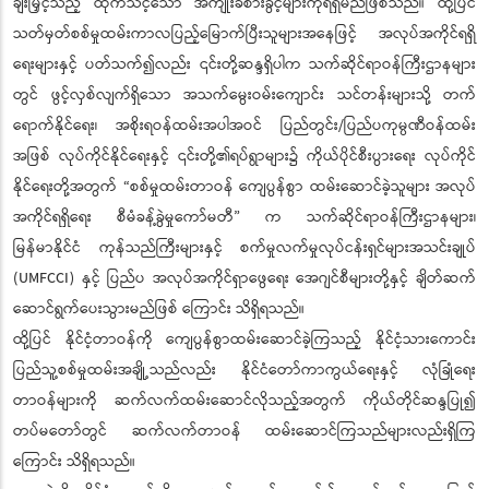
ချီးမြှင့်သည့် ထိုက်သင့်သော အကျိုးခံစားခွင့်များကိုရရှိမည်ဖြစ်သည်။ ထို့ပြင်
သတ်မှတ်စစ်မှုထမ်းကာလပြည့်မြောက်ပြီးသူများအနေဖြင့် အလုပ်အကိုင်ရရှိ
ရေးများနှင့် ပတ်သက်၍လည်း ၎င်းတို့ဆန္ဒရှိပါက သက်ဆိုင်ရာဝန်ကြီးဌာနများ
တွင် ဖွင့်လှစ်လျက်ရှိသော အသက်မွေးဝမ်းကျောင်း သင်တန်းများသို့ တက်
ရောက်နိုင်ရေး၊ အစိုးရဝန်ထမ်းအပါအဝင် ပြည်တွင်း/ပြည်ပကုမ္ပဏီဝန်ထမ်း
အဖြစ် လုပ်ကိုင်နိုင်ရေးနှင့် ၎င်းတို့၏ရပ်ရွာများ၌ ကိုယ်ပိုင်စီးပွားရေး လုပ်ကိုင်
နိုင်ရေးတို့အတွက် “စစ်မှုထမ်းတာဝန် ကျေပွန်စွာ ထမ်းဆောင်ခဲ့သူများ အလုပ်
အကိုင်ရရှိရေး စီမံခန့်ခွဲမှုကော်မတီ” က သက်ဆိုင်ရာဝန်ကြီးဌာနများ၊
မြန်မာနိုင်ငံ ကုန်သည်ကြီးများနှင့် စက်မှုလက်မှုလုပ်ငန်းရှင်များအသင်းချုပ်
(UMFCCI) နှင့် ပြည်ပ အလုပ်အကိုင်ရှာဖွေရေး အေဂျင်စီများတို့နှင့် ချိတ်ဆက်
ဆောင်ရွက်ပေးသွားမည်ဖြစ် ကြောင်း သိရှိရသည်။
ထို့ပြင် နိုင်ငံ့တာဝန်ကို ကျေပွန်စွာထမ်းဆောင်ခဲ့ကြသည့် နိုင်ငံ့သားကောင်း
ပြည်သူ့စစ်မှုထမ်းအချို့သည်လည်း နိုင်ငံတော်ကာကွယ်ရေးနှင့် လုံခြုံရေး
တာဝန်များကို ဆက်လက်ထမ်းဆောင်လိုသည့်အတွက် ကိုယ်တိုင်ဆန္ဒပြု၍
တပ်မတော်တွင် ဆက်လက်တာဝန် ထမ်းဆောင်ကြသည်များလည်းရှိကြ
ကြောင်း သိရှိရသည်။