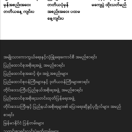
မှန်အစည်းအဝေး
တတိယပုံမှန်
မကျေပွဲ ထိုးသတ်မည်
တတိယနေ့ ကျင်းပ
အစည်းအဝေး ပထမ
နေ့ကျင်းပ
အမျိုးသားကာကွယ်ရေးနှင့်လုံခြုံရေးကောင်စီ အမည်စာရင်း
ပြည်ထောင်စုအစိုးရအဖွဲ့ အမည်စာရင်း
ပြည်ထောင်စုအဆင့် ရုံး၊ အဖွဲ့အစည်းများ
ပြည်ထောင်စုဝန်ကြီးများနှင့် ဒုတိယဝန်ကြီးများစာရင်း
တိုင်းဒေသကြီး/ပြည်နယ်အစိုးရအဖွဲ့ အမည်စာရင်း
ပြည်ထောင်စုအစိုးရသတင်းထုတ်ပြန်ရေးအဖွဲ့
တိုင်းဒေသကြီးနှင့် ပြည်နယ်အစိုးရများ၏ ပြောရေးဆိုခွင့်ပုဂ္ဂိုလ်များ အမည်
စာရင်း
မြန်မာနိုင်ငံ ပြန်တမ်းများ
သတင်းစာရှင်းလင်းပွဲမှတ်တမ်းများ