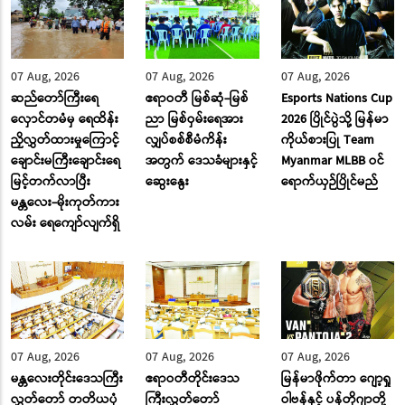
07 Aug, 2026
07 Aug, 2026
07 Aug, 2026
ဆည်တော်ကြီးရေ
ဧရာဝတီ မြစ်ဆုံ-မြစ်
Esports Nations Cup
လှောင်တမံမှ ရေထိန်း
ညာ မြစ်ဝှမ်းရေအား
2026 ပြိုင်ပွဲသို့ မြန်မာ
ညှိလွှတ်ထားမှုကြောင့်
လျှပ်စစ်စီမံကိန်း
ကိုယ်စားပြု Team
ချောင်းမကြီးချောင်းရေ
အတွက် ဒေသခံများနှင့်
Myanmar MLBB ဝင်
မြင့်တက်လာပြီး
ဆွေးနွေး
ရောက်ယှဉ်ပြိုင်မည်
မန္တလေး-မိုးကုတ်ကား
လမ်း ‌ရေ‌ကျော်လျက်ရှိ
07 Aug, 2026
07 Aug, 2026
07 Aug, 2026
မန္တလေးတိုင်းဒေသကြီး
ဧရာဝတီတိုင်းဒေသ
မြန်မာဖိုက်တာ ဂျော့ရှု
လွှတ်တော် တတိယပုံ
ကြီးလွှတ်တော်
ဝါဗန်နှင့် ပန်တိုဂျာတို့