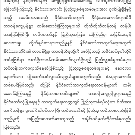
ယခုကဲ့သို့ နိုင်ငံ့တာဝန်ကို ကျေပွန်စွာထမ်းဆောင်၍ သတ်မှတ်ကာလပြည့်
မြောက်ခဲ့ကြသည့် နိုင်ငံသားကောင်း ပြည်သူ့စစ်မှုထမ်းများအား ဂုဏ်ပြုချီးမြှင့်
သည့် အခမ်းအနားသည် နိုင်ငံတော်အတွက် နိုင်ငံ့သားကောင်းများပီပီ
တာဝန်ကျေပွန်စွာ ထမ်းဆောင်ခဲ့ကြသူများကို ထိုက်ထိုက်တန်တန် တန်ဖိုး
ထားခြင်းဖြစ်ပြီး တပ်မတော်နှင့် ပြည်သူအကြား ယုံကြည်မှု၊ အပြန်အလှန်
လေးစားမှု၊ ကိုယ်ချင်းစာနားလည်မှုနှင့် နိုင်ငံတော်ကာကွယ်ရေးအတွက်
နိုင်ငံသားတိုင်း၏ တာဝန်ရှိမှု၊ တာဝန်သိမှုတို့ကို ဖော်ပြသည့် သမိုင်းဝင်မှတ်တိုင်
တစ်ခုဖြစ်ရာ လက်ရှိတာဝန်ထမ်းဆောင်လျက်ရှိသည့် ပြည်သူ့စစ်မှုထမ်းများ၊
သင်တန်းတက်ရောက်နေဆဲဖြစ်သည့် ပြည်သူ့စစ်မှုထမ်းများနှင့် နောင်လာ
နောက်သား မျိုးဆက်သစ်လူငယ်လူရွယ်များအတွက်လည်း စံနမူနာကောင်း
တစ်ခုပင်ဖြစ်သည်။ ထို့ပြင် နိုင်ငံတော်ကာကွယ်ရေးတာဝန်များကို ထမ်း
ဆောင်ခဲ့ကြသည့် နိုင်ငံ့သားကောင်းများ၏ တာဝန်ကျေပွန်မှုများသည်
နိုင်ငံတော်လုံခြုံရေးနှင့် ကာကွယ်ရေးကဏ္ဍတွင် ပြည်သူတစ်ရပ်လုံးက စိတ်အား
ထက်သန်စွာ ပူးပေါင်းပါဝင်လာ ပြီး တပ်မတော်နှင့် ပြည်သူ တစ်သားတည်းဖြစ်
တည်မှုကို အပြည့်အဝသက်သေထူသည့် သမိုင်းဝင်မှတ်တိုင်တစ်ခုလည်း
ဖြစ်သည်။