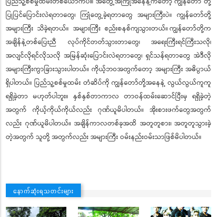
ပြည်သူ့စစ်မှုထမ်းတစ်ယောက်ပါ။ အတွေ့အကြုံအနေနဲ့ကတော့ ကျွန်တော် တို့
ပြုပြင်ပြောင်းလဲရတာတွေ၊ ကြုံတွေ့ခဲ့ရတာတွေ အများကြီးပဲ။ ကျွန်တော်တို့
အများကြီး သိခဲ့ရတယ်။ အများကြီး စည်းစနစ်ကျသွားတယ်။
ကျွန်တော်တို့က
အချိန်နဲ့တစ်ပြေးညီ လုပ်ကိုင်တတ်သွားတာတွေ၊ အရေးကြီးရင်ကြီးသလို၊
အလျင်လိုရင်လိုသလို အမြန်ဆုံးပြောင်းလဲရတာတွေ၊ ရှင်သန်ရတာတွေ အဲဒီလို
အများကြီးကွာခြားသွားပါတယ်။ ကိုယ့်ဘဝအတွက်တော့ အများကြီး အဓိပ္ပာယ်
ရှိပါတယ်။ ပြည်သူ့စစ်မှုထမ်း တံဆိပ်ကို ကျွန်တော်တို့အနေနဲ့ လွယ်လွယ်ကူကူ
ရရှိခဲ့တာ မဟုတ်ပါဘူး။ နှစ်နှစ်တာကာလ တာဝန်ထမ်းဆောင်ပြီးမှ ရရှိခဲ့တဲ့
အတွက် ကိုယ့်ကိုယ်ကိုယ်လည်း ဂုဏ်ယူမိပါတယ်။ အိုးစားဖက်တွေအတွက်
လည်း ဂုဏ်ယူမိပါတယ်။ အချိန်ကာလတစ်ခုအထိ အတူတူစား၊ အတူတူသွားခဲ့
တဲ့အတွက် သူတို့ အတွက်လည်း အများကြီး ဝမ်းနည်းဝမ်းသာဖြစ်မိပါတယ်။
နောက်ဆုံးရသတင်းများ