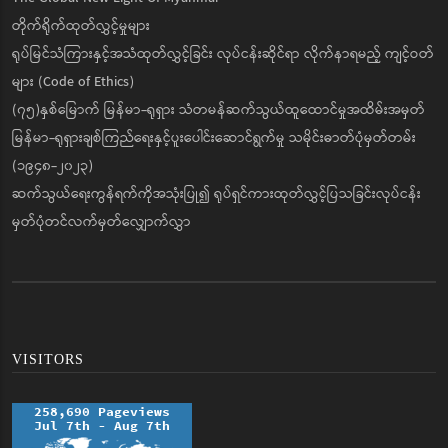
တိုက်ရိုက်ထုတ်လွှင့်မှုများ
ရုပ်မြင်သံကြားနှင့်အသံထုတ်လွှင့်ခြင်း လုပ်ငန်းဆိုင်ရာ လိုက်နာရမည့် ကျင့်ဝတ်
များ (Code of Ethics)
(၇၅)နှစ်မြောက် မြန်မာ-ရုရှား သံတမန်ဆက်သွယ်ထူထောင်မှုအထိမ်းအမှတ်
မြန်မာ-ရုရှားချစ်ကြည်ရေးနှင့်ပူးပေါင်းဆောင်ရွက်မှု သမိုင်းဓာတ်ပုံမှတ်တမ်း
(၁၉၄၈-၂၀၂၃)
ဆက်သွယ်ရေးကွန်ရက်ကိုအသုံးပြု၍ ရုပ်ရှင်ကားထုတ်လွှင့်ပြသခြင်းလုပ်ငန်း
မှတ်ပုံတင်လက်မှတ်လျှောက်လွှာ
VISITORS