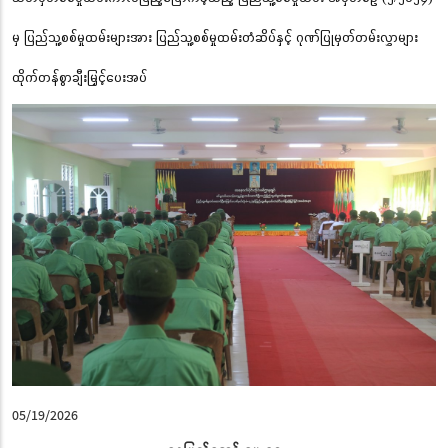
မှ ပြည်သူ့စစ်မှုထမ်းများအား ပြည်သူ့စစ်မှုထမ်းတံဆိပ်နှင့် ဂုဏ်ပြုမှတ်တမ်းလွှာများ
ထိုက်တန်စွာချီးမြှင့်ပေးအပ်
05/19/2026