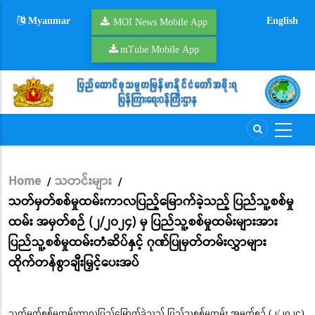
Skip
Myanmar
English
to
MOI News Mobile App
main
mTube Mobile App
content
Home
သတင်းများ
/
/
Breadcrumb
သတ်မှတ်စစ်မှုထမ်းကာလပြည့်မြောက်ခဲ့သည့် ပြည်သူ့စစ်မှု
ထမ်း အမှတ်စဉ် (၂/၂၀၂၄) မှ ပြည်သူ့စစ်မှုထမ်းများအား
ပြည်သူ့စစ်မှုထမ်းတံဆိပ်နှင့် ဂုဏ်ပြုမှတ်တမ်းလွှာများ
ထိုက်တန်စွာချီးမြှင့်ပေးအပ်
သတ်မှတ်စစ်မှုထမ်းကာလပြည့်မြောက်ခဲ့သည့် ပြည်သူ့စစ်မှုထမ်း အမှတ်စဉ် (၂/၂၀၂၄)