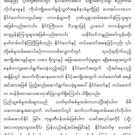
အနေဖြင့် ၎င်းတို့၏ဘဝတွင် နိုင်ငံတော်အပေါ် သစ္စာစောင့်သိမှု၊ စည်းကမ်း
လိုက်နာမှုနှင့် ကိုယ်ကျိုးမဖက်စွန့်လွှတ်အနစ်နာခံမှုတို့ဖြင့် ပေးအပ်လာသော
နိုင်ငံတော်ကာကွယ်ရေး တာဝန်များကို ဂုဏ်ယူစွာထမ်းဆောင်ခဲ့ကြသူများ
အဖြစ်လည်းကောင်း၊ နိုင်ငံကြီးသား ပီသစွာဖြင့် ဥပဒေပါ တာဝန်များကို
ကျေပွန်ခဲ့ကြသူများအဖြစ်လည်းကောင်း သမိုင်းဝင်ကမ္ဗည်းမော်ကွန်းထိုး
မှတ်တမ်းဝင်ခဲ့ကြပြီဖြစ်သည်။ နိုင်ငံတော်နှင့် တပ်မတော်အနေဖြင့်လည်း ၎င်း
တို့စစ်မှုထမ်းဆောင်စဉ်ကာလတစ်လျှောက်တွင် ရသင့်ရထိုက်သည့်
အကျိုးခံစားခွင့်များ၊ လစာ၊ ရိက္ခာနှင့် အခြားထောက်ပံ့မှုများ ရရှိစေရေးအတွက်
စနစ်တကျဆောင်ရွက်ပေးခဲ့သည့်အပြင် နိုင်ငံတော်အတွက် လိုအပ်နေသည့်
အချိန်တွင် အသက်ကိုပဓာနမထားဘဲ နိုင်ငံ့အကျိုးအတွက် တပ်မတော်၏ အရန်
အင်အားအဖြစ် ဖြည့်ဆည်းဆောင်ရွက်ပေးခဲ့မှုအပေါ် နိုင်ငံတော်နှင့် တပ်မတော်
က တန်ဖိုးထားလေးစားဂုဏ်ပြုလျက်ရှိကြောင်း သိရှိရသည်။
ပြည်သူ့စစ်မှုထမ်းများသည် သတ်မှတ်စစ်မှုထမ်းကာလပြီးဆုံးပါက မိမိ
သဘောဆန္ဒအလျောက် တပ်မတော်တွင် ဆက်လက်အမှုထမ်းဆောင်လိုပါက
ထမ်းဆောင်နိုင် ခြင်း၊ ကုမ္ပဏီဝန်ထမ်းဖြစ်ပါက ယခင်အလုပ်အကိုင် (သို့)
အလားတူရာထူးအတိုင်း ပြန်လည်ခန့်အပ်ခံရခြင်းနှင့် နိုင်ငံတော်မှ ပေးအပ်