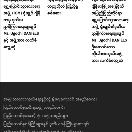
ရွှေ့ပြောင်းသွားလာရေး
တက္ကသိုလ် ကြည့်ရှု
ဂျီနီဗာမြို့အခြေစိုက်
အဖွဲ့ (IOM) ရုံးချုပ် ဂျီနီ
စစ်ဆေး
အပြည်ပြည်ဆိုင်ရာ
ဗာမှ ဒုတိယ
ရွှေ့ပြောင်းသွားလာရေး
ညွှန်ကြားရေးမှူးချုပ်
အဖွဲ့ ရုံးချုပ်၏ဒုတိယ
Ms. Ugochi DANIELS
ညွှန်ကြားရေးမှူးချုပ်
နှင့် အဖွဲ့အား လက်ခံ
Ms. Ugochi DANIELS
တွေ့ဆုံ
ဦးဆောင်သော
ကိုယ်စားလှယ်အဖွဲ့
အား လက်ခံတွေ့ဆုံ
အမျိုးသားကာကွယ်ရေးနှင့်လုံခြုံရေးကောင်စီ အမည်စာရင်း
ပြည်ထောင်စုအစိုးရအဖွဲ့ အမည်စာရင်း
ပြည်ထောင်စုအဆင့် ရုံး၊ အဖွဲ့အစည်းများ
ပြည်ထောင်စုဝန်ကြီးများနှင့် ဒုတိယဝန်ကြီးများစာရင်း