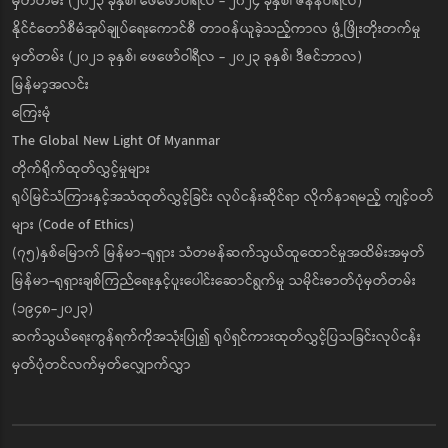
မှတ်တမ်း (၂၀၂၃ ခုနှစ်၊ ဖေဖော်ဝါရီလ - ၂၀၂၄ ခုနှစ်၊ ဇန်နဝါရီလ)
နိုင်ငံတော်စီမံအုပ်ချုပ်ရေးကောင်စီ တာဝန်ယူခဲ့သည့်ကာလ ဖွံ့ဖြိုးတိုးတက်မှု
မှတ်တမ်း (၂၀၂၁ ခုနှစ်၊ ဖေဖော်ဝါရီလ - ၂၀၂၃ ခုနှစ်၊ ဒီဇင်ဘာလ)
မြန်မာ့အလင်း
ကြေးမုံ
The Global New Light Of Myanmar
တိုက်ရိုက်ထုတ်လွှင့်မှုများ
ရုပ်မြင်သံကြားနှင့်အသံထုတ်လွှင့်ခြင်း လုပ်ငန်းဆိုင်ရာ လိုက်နာရမည့် ကျင့်ဝတ်
များ (Code of Ethics)
(၇၅)နှစ်မြောက် မြန်မာ-ရုရှား သံတမန်ဆက်သွယ်ထူထောင်မှုအထိမ်းအမှတ်
မြန်မာ-ရုရှားချစ်ကြည်ရေးနှင့်ပူးပေါင်းဆောင်ရွက်မှု သမိုင်းဓာတ်ပုံမှတ်တမ်း
(၁၉၄၈-၂၀၂၃)
ဆက်သွယ်ရေးကွန်ရက်ကိုအသုံးပြု၍ ရုပ်ရှင်ကားထုတ်လွှင့်ပြသခြင်းလုပ်ငန်း
မှတ်ပုံတင်လက်မှတ်လျှောက်လွှာ