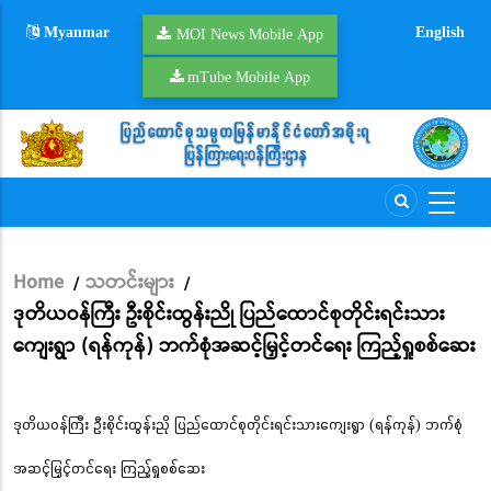
Skip
Myanmar
English
to
MOI News Mobile App
main
mTube Mobile App
content
Home
သတင်းများ
/
/
Breadcrumb
ဒုတိယဝန်ကြီး ဦးစိုင်းထွန်းညို ပြည်ထောင်စုတိုင်းရင်းသား
ကျေးရွာ (ရန်ကုန်) ဘက်စုံအဆင့်မြှင့်တင်ရေး ကြည့်ရှုစစ်ဆေး
ဒုတိယဝန်ကြီး ဦးစိုင်းထွန်းညို ပြည်ထောင်စုတိုင်းရင်းသားကျေးရွာ (ရန်ကုန်) ဘက်စုံ
အဆင့်မြှင့်တင်ရေး ကြည့်ရှုစစ်ဆေး