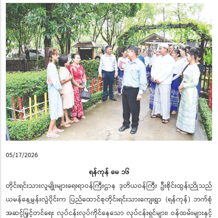
05/17/2026
ရန်ကုန် မေ ၁၆
တိုင်းရင်းသားလူမျိုးများရေးရာဝန်ကြီးဌာန ဒုတိယဝန်ကြီး ဦးစိုင်းထွန်းညိုသည်
ယမန်နေ့မွန်းလွဲပိုင်းက ပြည်ထောင်စုတိုင်းရင်းသားကျေးရွာ (ရန်ကုန်) ဘက်စုံ
အဆင့်မြှင့်တင်ရေး လုပ်ငန်းလုပ်ကိုင်နေသော လုပ်ငန်းရှင်များ၊ ဝန်ထမ်းများနှင့်