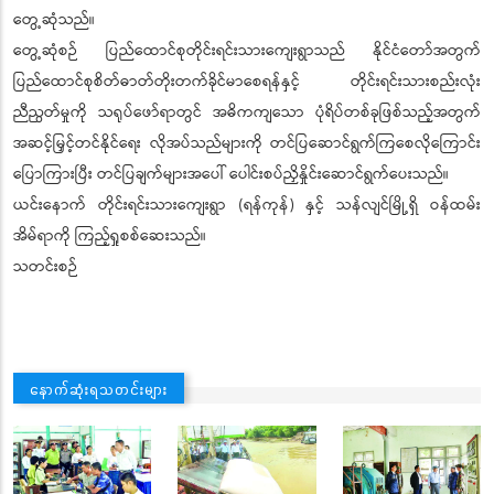
တွေ့ဆုံသည်။
တွေ့ဆုံစဉ် ပြည်ထောင်စုတိုင်းရင်းသားကျေးရွာသည် နိုင်ငံတော်အတွက်
ပြည်ထောင်စုစိတ်ဓာတ်တိုးတက်ခိုင်မာစေရန်နှင့် တိုင်းရင်းသားစည်းလုံး
ညီညွတ်မှုကို သရုပ်ဖော်ရာတွင် အဓိကကျသော ပုံရိပ်တစ်ခုဖြစ်သည့်အတွက်
အဆင့်မြှင့်တင်နိုင်ရေး လိုအပ်သည်များကို တင်ပြဆောင်ရွက်ကြစေလိုကြောင်း
ပြောကြားပြီး တင်ပြချက်များအပေါ် ပေါင်းစပ်ညှိနှိုင်းဆောင်ရွက်ပေးသည်။
ယင်းနောက် တိုင်းရင်းသားကျေးရွာ (ရန်ကုန်) နှင့် သန်လျင်မြို့ရှိ ဝန်ထမ်း
အိမ်ရာကို ကြည့်ရှုစစ်ဆေးသည်။
သတင်းစဉ်
နောက်ဆုံးရသတင်းများ