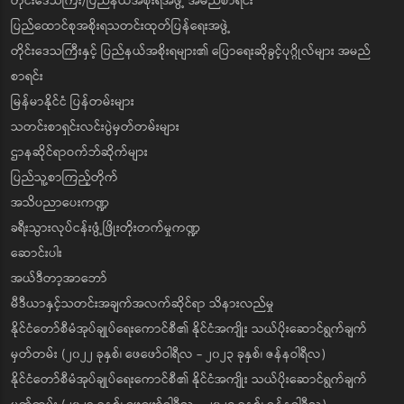
တိုင်းဒေသကြီး/ပြည်နယ်အစိုးရအဖွဲ့ အမည်စာရင်း
ပြည်ထောင်စုအစိုးရသတင်းထုတ်ပြန်ရေးအဖွဲ့
တိုင်းဒေသကြီးနှင့် ပြည်နယ်အစိုးရများ၏ ပြောရေးဆိုခွင့်ပုဂ္ဂိုလ်များ အမည်
စာရင်း
မြန်မာနိုင်ငံ ပြန်တမ်းများ
သတင်းစာရှင်းလင်းပွဲမှတ်တမ်းများ
ဌာနဆိုင်ရာဝက်ဘ်ဆိုက်များ
ပြည်သူ့စာကြည့်တိုက်
အသိပညာပေးကဏ္ဍ
ခရီးသွားလုပ်ငန်းဖွံ့ဖြိုးတိုးတက်မှုကဏ္ဍ
ဆောင်းပါး
အယ်ဒီတာ့အာဘော်
မီဒီယာနှင့်သတင်းအချက်အလက်ဆိုင်ရာ သိနားလည်မှု
နိုင်ငံတော်စီမံအုပ်ချုပ်ရေးကောင်စီ၏ နိုင်ငံအကျိုး သယ်ပိုးဆောင်ရွက်ချက်
မှတ်တမ်း (၂၀၂၂ ခုနှစ်၊ ဖေဖော်ဝါရီလ - ၂၀၂၃ ခုနှစ်၊ ဇန်နဝါရီလ)
နိုင်ငံတော်စီမံအုပ်ချုပ်ရေးကောင်စီ၏ နိုင်ငံအကျိုး သယ်ပိုးဆောင်ရွက်ချက်