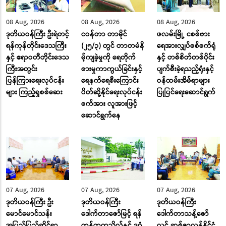
08 Aug, 2026
08 Aug, 2026
08 Aug, 2026
ဒုတိယဝန်ကြီး ဦးရဲတင့်
ငဝန်တာ တာမိုင်
ဖလမ်းမြို့ ငစစ်ဗား
ရန်ကုန်တိုင်းဒေသကြီး
(၂၅/၃) တွင် တာတမံနိ
ရေအားလျှပ်စစ်စက်ရုံ
နှင့် ဧရာဝတီတိုင်းဒေသ
မ့်ကျခဲ့မှုကို ရေတိုက်
နှင့် တစ်စိတ်တစ်ပိုင်း
ကြီးအတွင်း
စားမှုကာကွယ်ခြင်းနှင့်
ပျက်စီးခဲ့ရသည့်ရုံးနှင့်
ပြန်ကြားရေးလုပ်ငန်း
ရေနက်ရေစီးကြောင်း
ဝန်ထမ်းအိမ်ရာများ
များ ကြည့်ရှုစစ်ဆေး
ပိတ်ဆို့နိုင်ရေးလုပ်ငန်း
ပြုပြင်ရေးဆောင်ရွက်
စက်အား လူအားဖြင့်
ဆောင်ရွက်နေ
07 Aug, 2026
07 Aug, 2026
07 Aug, 2026
ဒုတိယဝန်ကြီး ဦး
ဒုတိယဝန်ကြီး
ဒုတိယဝန်ကြီး
မောင်မောင်သန်း
ဒေါက်တာဇော်မြင့် ရန်
ဒေါက်တာသန့်ဇော်
အပြည်ပြည်ဆိုင်ရာ
ကုန်တက္ကသိုလ်နှင့် ဒဂုံ
လွင် ဆွစ်ဇာလန်နိုင်ငံ