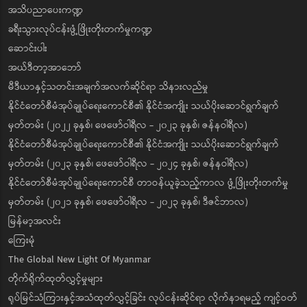
အသိပညာပေးကဏ္ဍ
ခရီးသွားလုပ်ငန်းဖွံ့ဖြိုးတိုးတက်မှုကဏ္ဍ
ဆောင်းပါး
အယ်ဒီတာ့အာဘော်
မီဒီယာနှင့်သတင်းအချက်အလက်ဆိုင်ရာ သိနားလည်မှု
နိုင်ငံတော်စီမံအုပ်ချုပ်ရေးကောင်စီ၏ နိုင်ငံအကျိုး သယ်ပိုးဆောင်ရွက်ချက်
မှတ်တမ်း (၂၀၂၂ ခုနှစ်၊ ဖေဖော်ဝါရီလ - ၂၀၂၃ ခုနှစ်၊ ဇန်နဝါရီလ)
နိုင်ငံတော်စီမံအုပ်ချုပ်ရေးကောင်စီ၏ နိုင်ငံအကျိုး သယ်ပိုးဆောင်ရွက်ချက်
မှတ်တမ်း (၂၀၂၃ ခုနှစ်၊ ဖေဖော်ဝါရီလ - ၂၀၂၄ ခုနှစ်၊ ဇန်နဝါရီလ)
နိုင်ငံတော်စီမံအုပ်ချုပ်ရေးကောင်စီ တာဝန်ယူခဲ့သည့်ကာလ ဖွံ့ဖြိုးတိုးတက်မှု
မှတ်တမ်း (၂၀၂၁ ခုနှစ်၊ ဖေဖော်ဝါရီလ - ၂၀၂၃ ခုနှစ်၊ ဒီဇင်ဘာလ)
မြန်မာ့အလင်း
ကြေးမုံ
The Global New Light Of Myanmar
တိုက်ရိုက်ထုတ်လွှင့်မှုများ
ရုပ်မြင်သံကြားနှင့်အသံထုတ်လွှင့်ခြင်း လုပ်ငန်းဆိုင်ရာ လိုက်နာရမည့် ကျင့်ဝတ်