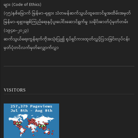
များ (Code of Ethics)
(၇၅)နှစ်မြောက် မြန်မာ-ရုရှား သံတမန်ဆက်သွယ်ထူထောင်မှုအထိမ်းအမှတ်
မြန်မာ-ရုရှားချစ်ကြည်ရေးနှင့်ပူးပေါင်းဆောင်ရွက်မှု သမိုင်းဓာတ်ပုံမှတ်တမ်း
(၁၉၄၈-၂၀၂၃)
ဆက်သွယ်ရေးကွန်ရက်ကိုအသုံးပြု၍ ရုပ်ရှင်ကားထုတ်လွှင့်ပြသခြင်းလုပ်ငန်း
မှတ်ပုံတင်လက်မှတ်လျှောက်လွှာ
VISITORS