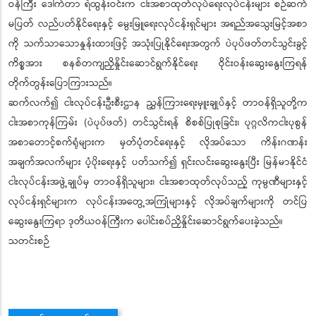
ဝန်ကြီး ဒေါက်တာ ရဲထွန်းဝင်းက ငါးအစာထုတ်လုပ်ရေးလုပ်ငန်းများ စဉ်ဆက်
မပြတ် လည်ပတ်နိုင်ရေးနှင့် မွေးမြူရေးလုပ်ငန်းရှင်များ အရည်အသွေးမြင့်အစာ
ကို သက်သာသောနှုန်းထားဖြင့် အသုံးပြုနိုင်ရေးအတွက် ပဲပုပ်ဖတ်တင်သွင်းခွင့်
ကိစ္စအား စနစ်တကျညှိနှိုင်းဆောင်ရွက်နိုင်ရေး ဝိုင်းဝန်းဆွေးနွေးကြရန်
တိုက်တွန်းပြောကြားသည်။
ဆက်လက်၍ ငါးလုပ်ငန်းဦးစီးဌာန ညွှန်ကြားရေးမှူးချုပ်နှင့် တာဝန်ရှိသူတို့က
ငါးအစာကုန်ကြမ်း (ပဲပုပ်ဖတ်) တင်သွင်းရန် စိစစ်ပြုစုခြင်း၊ ပုဂ္ဂလိကငါးပုစွန်
အစာတောင့်စက်ရုံများက မှတ်ပုံတင်ရေးနှင့် လိုအပ်သော ကိန်းဂဏန်း
အချက်အလက်များ ပံ့ပိုးရေးနှင့် ပတ်သက်၍ ရှင်းလင်းဆွေးနွေးပြီး မြန်မာနိုင်ငံ
ငါးလုပ်ငန်းအဖွဲ့ချုပ်မှ တာဝန်ရှိသူများ၊ ငါးအစာထုတ်လုပ်သည့် ကုမ္ပဏီများနှင့်
လုပ်ငန်းရှင်များက လုပ်ငန်းအတွေ့အကြုံများနှင့် လိုအပ်ချက်များကို တင်ပြ
ဆွေးနွေးကြရာ ဒုတိယဝန်ကြီးက ပေါင်းစပ်ညှိနှိုင်းဆောင်ရွက်ပေးခဲ့သည်။
သတင်းစဉ်