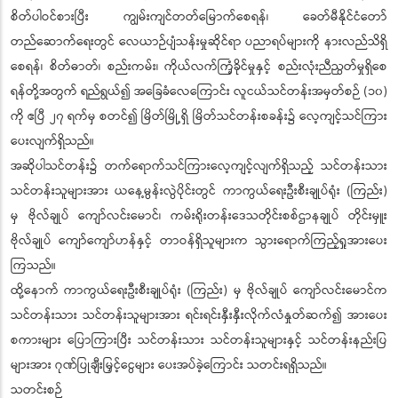
စိတ်ပါဝင်စားပြီး ကျွမ်းကျင်တတ်မြောက်စေရန်၊ ခေတ်မီနိုင်ငံတော်
တည်ဆောက်ရေးတွင် လေယာဉ်ပျံသန်းမှုဆိုင်ရာ ပညာရပ်များကို နားလည်သိရှိ
စေရန်၊ စိတ်ဓာတ်၊ စည်းကမ်း၊ ကိုယ်လက်ကြံ့ခိုင်မှုနှင့် စည်းလုံးညီညွတ်မှုရှိစေ
ရန်တို့အတွက် ရည်ရွယ်၍ အခြေခံလေကြောင်း လူငယ်သင်တန်းအမှတ်စဉ် (၁၀)
ကို ဧပြီ ၂၇ ရက်မှ စတင်၍ မြိတ်မြို့ရှိ မြိတ်သင်တန်းစခန်း၌ လေ့ကျင့်သင်ကြား
ပေးလျက်ရှိသည်။
အဆိုပါသင်တန်း၌ တက်ရောက်သင်ကြားလေ့ကျင့်လျက်ရှိသည့် သင်တန်းသား
သင်တန်းသူများအား ယနေ့မွန်းလွဲပိုင်းတွင် ကာကွယ်ရေးဦးစီးချုပ်ရုံး (ကြည်း)
မှ ဗိုလ်ချုပ် ကျော်လင်းမောင်၊ ကမ်းရိုးတန်းဒေသတိုင်းစစ်ဌာနချုပ် တိုင်းမှူး
ဗိုလ်ချုပ် ကျော်ကျော်ဟန်နှင့် တာဝန်ရှိသူများက သွားရောက်ကြည့်ရှုအားပေး
ကြသည်။
ထို့နောက် ကာကွယ်ရေးဦးစီးချုပ်ရုံး (ကြည်း) မှ ဗိုလ်ချုပ် ကျော်လင်းမောင်က
သင်တန်းသား သင်တန်းသူများအား ရင်းရင်းနှီးနှီးလိုက်လံနှုတ်ဆက်၍ အားပေး
စကားများ ပြောကြားပြီး သင်တန်းသား သင်တန်းသူများနှင့် သင်တန်းနည်းပြ
များအား ဂုဏ်ပြုချီးမြှင့်ငွေများ ပေးအပ်ခဲ့ကြောင်း သတင်းရရှိသည်။
သတင်းစဉ်