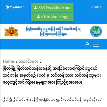
Skip
Myanmar
English
to
MOI News Mobile App
main
mTube Mobile App
content
Home
သတင်းများ
/
/
Breadcrumb
မြိတ်မြို့ မြိတ်သင်တန်းစခန်းရှိ အခြေခံလေကြောင်းလူငယ်
သင်တန်း အမှတ်စဉ် (၁၀) မှ သင်တန်းသား သင်တန်းသူများ
လေ့ကျင့်သင်ကြားနေမှုများအား ကြည့်ရှုအားပေး
မြိတ်မြို့ မြိတ်သင်တန်းစခန်းရှိ အခြေခံလေကြောင်းလူငယ်သင်တန်း အမှတ်စဉ် (၁၀)