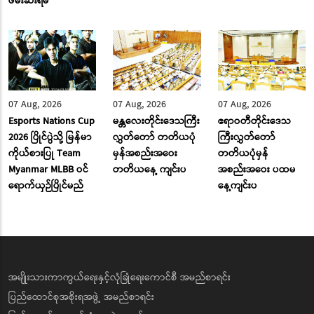
ဖမ်းဆီးရမိ
07 Aug, 2026
07 Aug, 2026
07 Aug, 2026
Esports Nations Cup
မန္တလေးတိုင်းဒေသကြီး
ဧရာဝတီတိုင်းဒေသ
2026 ပြိုင်ပွဲသို့ မြန်မာ
လွှတ်တော် တတိယပုံ
ကြီးလွှတ်တော်
ကိုယ်စားပြု Team
မှန်အစည်းအဝေး
တတိယပုံမှန်
Myanmar MLBB ဝင်
တတိယနေ့ ကျင်းပ
အစည်းအဝေး ပထမ
ရောက်ယှဉ်ပြိုင်မည်
နေ့ကျင်းပ
အမျိုးသားကာကွယ်ရေးနှင့်လုံခြုံရေးကောင်စီ အမည်စာရင်း
ပြည်ထောင်စုအစိုးရအဖွဲ့ အမည်စာရင်း