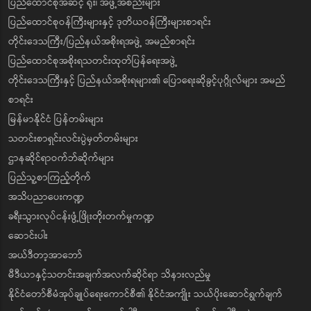
ပြည်ထောင်စုအဆင့် ရုံး၊ အဖွဲ့အစည်းများ
ပြည်ထောင်စုဝန်ကြီးများနှင့် ဒုတိယဝန်ကြီးများစာရင်း
တိုင်းဒေသကြီး/ပြည်နယ်အစိုးရအဖွဲ့ အမည်စာရင်း
ပြည်ထောင်စုအစိုးရသတင်းထုတ်ပြန်ရေးအဖွဲ့
တိုင်းဒေသကြီးနှင့် ပြည်နယ်အစိုးရများ၏ ပြောရေးဆိုခွင့်ပုဂ္ဂိုလ်များ အမည်
စာရင်း
မြန်မာနိုင်ငံ ပြန်တမ်းများ
သတင်းစာရှင်းလင်းပွဲမှတ်တမ်းများ
ဌာနဆိုင်ရာဝက်ဘ်ဆိုက်များ
ပြည်သူ့စာကြည့်တိုက်
အသိပညာပေးကဏ္ဍ
ခရီးသွားလုပ်ငန်းဖွံ့ဖြိုးတိုးတက်မှုကဏ္ဍ
ဆောင်းပါး
အယ်ဒီတာ့အာဘော်
မီဒီယာနှင့်သတင်းအချက်အလက်ဆိုင်ရာ သိနားလည်မှု
နိုင်ငံတော်စီမံအုပ်ချုပ်ရေးကောင်စီ၏ နိုင်ငံအကျိုး သယ်ပိုးဆောင်ရွက်ချက်