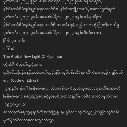
မှတ်တမ်း (၂၀၂၂ ခုနှစ်၊ ဖေဖော်ဝါရီလ - ၂၀၂၃ ခုနှစ်၊ ဇန်နဝါရီလ)
နိုင်ငံတော်စီမံအုပ်ချုပ်ရေးကောင်စီ၏ နိုင်ငံအကျိုး သယ်ပိုးဆောင်ရွက်ချက်
မှတ်တမ်း (၂၀၂၃ ခုနှစ်၊ ဖေဖော်ဝါရီလ - ၂၀၂၄ ခုနှစ်၊ ဇန်နဝါရီလ)
နိုင်ငံတော်စီမံအုပ်ချုပ်ရေးကောင်စီ တာဝန်ယူခဲ့သည့်ကာလ ဖွံ့ဖြိုးတိုးတက်မှု
မှတ်တမ်း (၂၀၂၁ ခုနှစ်၊ ဖေဖော်ဝါရီလ - ၂၀၂၃ ခုနှစ်၊ ဒီဇင်ဘာလ)
မြန်မာ့အလင်း
ကြေးမုံ
The Global New Light Of Myanmar
တိုက်ရိုက်ထုတ်လွှင့်မှုများ
ရုပ်မြင်သံကြားနှင့်အသံထုတ်လွှင့်ခြင်း လုပ်ငန်းဆိုင်ရာ လိုက်နာရမည့် ကျင့်ဝတ်
များ (Code of Ethics)
(၇၅)နှစ်မြောက် မြန်မာ-ရုရှား သံတမန်ဆက်သွယ်ထူထောင်မှုအထိမ်းအမှတ်
မြန်မာ-ရုရှားချစ်ကြည်ရေးနှင့်ပူးပေါင်းဆောင်ရွက်မှု သမိုင်းဓာတ်ပုံမှတ်တမ်း
(၁၉၄၈-၂၀၂၃)
ဆက်သွယ်ရေးကွန်ရက်ကိုအသုံးပြု၍ ရုပ်ရှင်ကားထုတ်လွှင့်ပြသခြင်းလုပ်ငန်း
မှတ်ပုံတင်လက်မှတ်လျှောက်လွှာ