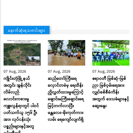
နောက်ဆုံးရသတင်းများ
07 Aug, 2026
07 Aug, 2026
07 Aug, 2026
ကျိုင်းတုံမြို့နယ်
ဆည်တော်ကြီးရေ
ဧရာဝတီ မြစ်ဆုံ-မြစ်
အတွင်း အွန်လိုင်း
လှောင်တမံမှ ရေထိန်း
ညာ မြစ်ဝှမ်းရေအား
လိမ်လည်
ညှိလွှတ်ထားမှုကြောင့်
လျှပ်စစ်စီမံကိန်း
လောင်းကစားမှု
ချောင်းမကြီးချောင်းရေ
အတွက် ဒေသခံများနှင့်
ကျူးလွန်ရာတွင် ပါဝင်
မြင့်တက်လာပြီး
ဆွေးနွေး
ပတ်သက်သူ ၁၅၆ ဦး
မန္တလေး-မိုးကုတ်ကား
အား လုပ်ငန်းသုံး
လမ်း ‌ရေ‌ကျော်လျက်ရှိ
ပစ္စည်းများနှင့်အတူ