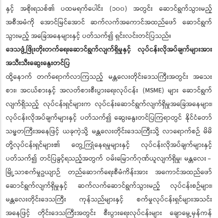
နှင့် အစိုးရသစ်၏ ပထမရက်ပေါင်း (၁၀၀) အတွင်း ဆောင်ရွက်သွားမည့်
အစီအမံကို အောင်မြင်အောင် ဆက်လက်အကောင်အထည်ဖော် ဆောင်ရွက်
သွားမည့် အခြေအနေများနှင့် ပတ်သက်၍ ရှင်းလင်းတင်ပြသည်။
ဒေသဖွံ့ဖြိုးတိုးတက်ရေးဆောင်ရွက်လျက်ရှိမှုနှင့် လုပ်ငန်းလိုအပ်ချက်များအား
အသီးသီးဆွေးနွေးတင်ပြ
ထို့နောက် တက်ရောက်လာကြသည့် မန္တလေးတိုင်းဒေသကြီးအတွင်း အသေး
စား၊ အငယ်စားနှင့် အလတ်စားစီးပွားရေးလုပ်ငန်း (MSME) များ ဆောင်ရွက်
လျက်ရှိသည့် လုပ်ငန်းရှင်များက လုပ်ငန်းဆောင်ရွက်လျက်ရှိမှုအခြေအနေများ၊
လုပ်ငန်းလိုအပ်ချက်များနှင့် ပတ်သက်၍ ဆွေးနွေးတင်ပြကြရာတွင် နိုင်ငံတော်
သမ္မတကြီးအနေဖြင့် ယခုကဲ့သို့ မန္တလေးတိုင်းဒေသကြီးသို့ လာရောက်စဉ် မိမိ
တို့လုပ်ငန်းရှင်များ၏ တွေ့ကြုံနေရမှုများနှင့် လုပ်ငန်းလိုအပ်ချက်များနှင့်
ပတ်သက်၍ တင်ပြခွင့်ရသည့်အတွက် ဝမ်းမြောက်ဂုဏ်ယူလျက်ရှိမှု၊ မန္တလေး -
မြို့သာစက်မှုဥယျာဉ် တည်ဆောက်ရေးစီမံကိန်းအား အကောင်အထည်ဖော်
ဆောင်ရွက်လျက်ရှိမှုနှင့် ဆက်လက်ဆောင်ရွက်သွားမည့် လုပ်ငန်းစဉ်များ၊
မန္တလေးတိုင်းဒေသကြီး ကုန်သည်များနှင့် စက်မှုလုပ်ငန်းရှင်များအသင်း
အနေဖြင့် တိုင်းဒေသကြီးအတွင်း စီးပွားရေးလုပ်ငန်းများ ချောမွေ့မှန်ကန်