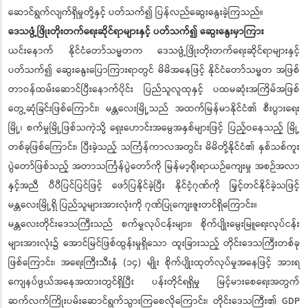
ဆောင်ရွက်လျက်ရှိမှုတို့နှင့် ပတ်သက်၍ ပြန်လည်ဆွေးနွေးခဲ့ကြသည်။
ဒေသဖွံ့ဖြိုးတိုးတက်ရေးဆိုင်ရာများနှင့် ပတ်သက်၍ ဆွေးနွေးမှာကြား
ယင်းနောက် နိုင်ငံတော်သမ္မတက ဒေသဖွံ့ဖြိုးတိုးတက်ရေးဆိုင်ရာများနှင့်
ပတ်သက်၍ ဆွေးနွေးပြောကြားရာတွင် မိမိအနေဖြင့် နိုင်ငံတော်သမ္မတ အဖြစ်
တာဝန်ထမ်းဆောင်ပြီးနောက်ပိုင်း ပြည်သူလူထုနှင့် ပထမဆုံးအကြိမ်အဖြစ်
တွေ့ဆုံခြင်းဖြစ်ကြောင်း၊ မန္တလေးမြို့သည် အထက်မြန်မာနိုင်ငံ၏ စီးပွားရေး
မြို့၊ စက်မှုမြို့ဖြစ်သကဲ့သို့ ရှေးဟောင်းအမွေအနှစ်များဖြင့် ပြည့်ဝနေသည့် မြို့
တစ်ခုဖြစ်ကြောင်း၊ ပြီးခဲ့သည့် သင်္ကြန်ကာလအတွင်း မိမိတို့နိုင်ငံ၏ နှစ်သစ်ကူး
ပွဲတော်ဖြစ်သည့် အတာသင်္ကြန်ပွဲတော်ကို မြန်မာ့ရိုးရာယဉ်ကျေးမှု အစဉ်အလာ
နှင့်အညီ ပီပီပြင်ပြင်ဖြင့် ဖော်ပြနိုင်ခဲ့ပြီး နိုင်ငံ့ဂုဏ်ကို မြှင့်တင်နိုင်ခဲ့သဖြင့်
မန္တလေးမြို့ရှိ ပြည်သူများအားလုံးကို ဂုဏ်ပြုကျေးဇူးတင်ရှိကြောင်း။
မန္တလေးတိုင်းဒေသကြီးသည် စက်မှုလုပ်ငန်းများ၊ စိုက်ပျိုးမွေးမြူရေးလုပ်ငန်း
များအားလုံး၌ အောင်မြင်ဖြစ်ထွန်းမှုရှိသော ထူးခြားသည့် တိုင်းဒေသကြီးတစ်ခု
ဖြစ်ကြောင်း၊ အရေးကြီးသီးနှံ (၁၄) မျိုး စိုက်ပျိုးထုတ်လုပ်မှုအနေဖြင့် အားရ
ကျေနပ်ဖွယ်အနေအထားတွင်ရှိပြီး ပန်းတိုင်ရရှိမှု မြင့်မားစေရေးအတွက်
ဆက်လက်ကြိုးပမ်းဆောင်ရွက်သွားကြစေလိုကြောင်း၊ တိုင်းဒေသကြီး၏ GDP