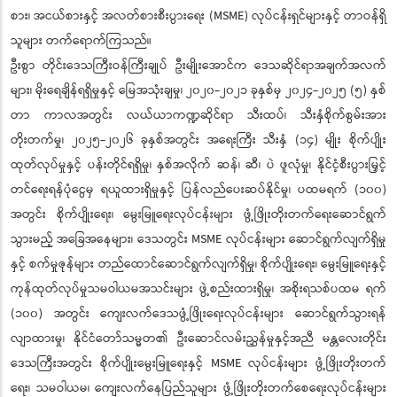
စား၊ အငယ်စားနှင့် အလတ်စားစီးပွားရေး (MSME) လုပ်ငန်းရှင်များနှင့် တာဝန်ရှိ
သူများ တက်ရောက်ကြသည်။
ဦးစွာ တိုင်းဒေသကြီးဝန်ကြီးချုပ် ဦးမျိုးအောင်က ဒေသဆိုင်ရာအချက်အလက်
များ၊ မိုးရေချိန်ရရှိမှုနှင့် မြေအသုံးချမှု၊ ၂၀၂၀-၂၀၂၁ ခုနှစ်မှ ၂၀၂၄-၂၀၂၅ (၅) နှစ်
တာ ကာလအတွင်း လယ်ယာကဏ္ဍဆိုင်ရာ သီးထပ်၊ သီးနှံစိုက်စွမ်းအား
တိုးတက်မှု၊ ၂၀၂၅-၂၀၂၆ ခုနှစ်အတွင်း အရေးကြီး သီးနှံ (၁၄) မျိုး စိုက်ပျိုး
ထုတ်လုပ်မှုနှင့် ပန်းတိုင်ရရှိမှု၊ နှစ်အလိုက် ဆန်၊ ဆီ၊ ပဲ ဖူလုံမှု၊ နိုင်ငံ့စီးပွားမြှင့်
တင်ရေးရန်ပုံငွေမှ ရယူထားရှိမှုနှင့် ပြန်လည်ပေးဆပ်နိုင်မှု၊ ပထမရက် (၁၀၀)
အတွင်း စိုက်ပျိုးရေး၊ မွေးမြူရေးလုပ်ငန်းများ ဖွံ့ဖြိုးတိုးတက်ရေးဆောင်ရွက်
သွားမည့် အခြေအနေများ၊ ဒေသတွင်း MSME လုပ်ငန်းများ ဆောင်ရွက်လျက်ရှိမှု
နှင့် စက်မှုဇုန်များ တည်ထောင်ဆောင်ရွက်လျက်ရှိမှု၊ စိုက်ပျိုးရေး၊ မွေးမြူရေးနှင့်
ကုန်ထုတ်လုပ်မှုသမဝါယမအသင်းများ ဖွဲ့စည်းထားရှိမှု၊ အစိုးရသစ်ပထမ ရက်
(၁၀၀) အတွင်း ကျေးလက်ဒေသဖွံ့ဖြိုးရေးလုပ်ငန်းများ ဆောင်ရွက်သွားရန်
လျာထားမှု၊ နိုင်ငံတော်သမ္မတ၏ ဦးဆောင်လမ်းညွှန်မှုနှင့်အညီ မန္တလေးတိုင်း
ဒေသကြီးအတွင်း စိုက်ပျိုးမွေးမြူရေးနှင့် MSME လုပ်ငန်းများ ဖွံ့ဖြိုးတိုးတက်
ရေး၊ သမဝါယမ၊ ကျေးလက်နေပြည်သူများ ဖွံ့ဖြိုးတိုးတက်စေရေးလုပ်ငန်းများ