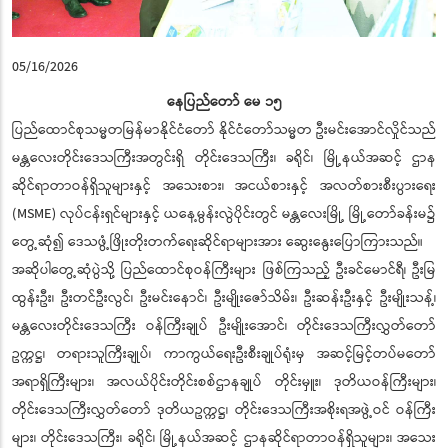
05/16/2026
နေပြည်တော် မေ ၁၅
ပြည်ထောင်စုသမ္မတမြန်မာနိုင်ငံတော် နိုင်ငံတော်သမ္မတ ဦးမင်းအောင်လှိုင်သည်
မန္တလေးတိုင်းဒေသကြီးအတွင်းရှိ တိုင်းဒေသကြီး၊ ခရိုင်၊ မြို့နယ်အဆင့် ဌာန
ဆိုင်ရာတာဝန်ရှိသူများနှင့် အသေးစား၊ အငယ်စားနှင့် အလတ်စားစီးပွားရေး
(MSME) လုပ်ငန်းရှင်များနှင့် ယနေ့မွန်းလွဲပိုင်းတွင် မန္တလေးမြို့ မြို့တော်ခန်းမ၌
တွေ့ဆုံ၍ ဒေသဖွံ့ဖြိုးတိုးတက်ရေးဆိုင်ရာများအား ဆွေးနွေးပြောကြားသည်။
အဆိုပါတွေ့ဆုံပွဲသို့ ပြည်ထောင်စုဝန်ကြီးများ ဖြစ်ကြသည့် ဦးခင်မောင်ရီ၊ ဦးမြ
ထွန်းဦး၊ ဦးတင်ဦးလွင်၊ ဦးမင်းနောင်၊ ဦးမျိုးဇော်သိမ်း၊ ဦးဆန်းဦးနှင့် ဦးမျိုးသန့်၊
မန္တလေးတိုင်းဒေသကြီး ဝန်ကြီးချုပ် ဦးမျိုးအောင်၊ တိုင်းဒေသကြီးလွှတ်တော်
ဥက္ကဋ္ဌ၊ တရားသူကြီးချုပ်၊ ကာကွယ်ရေးဦးစီးချုပ်ရုံးမှ အဆင့်မြင့်တပ်မတော်
အရာရှိကြီးများ၊ အလယ်ပိုင်းတိုင်းစစ်ဌာနချုပ် တိုင်းမှူး၊ ဒုတိယဝန်ကြီးများ၊
တိုင်းဒေသကြီးလွှတ်တော် ဒုတိယဥက္ကဋ္ဌ၊ တိုင်းဒေသကြီးအစိုးရအဖွဲ့ဝင် ဝန်ကြီး
များ၊ တိုင်းဒေသကြီး၊ ခရိုင်၊ မြို့နယ်အဆင့် ဌာနဆိုင်ရာတာဝန်ရှိသူများ၊ အသေး