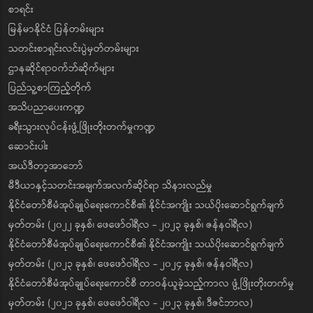
စာရင်း
မြန်မာနိုင်ငံ ပြန်တမ်းများ
သတင်းစာရှင်းလင်းပွဲမှတ်တမ်းများ
ဌာနဆိုင်ရာဝက်ဘ်ဆိုက်များ
ပြည်သူ့စာကြည့်တိုက်
အသိပညာပေးကဏ္ဍ
ခရီးသွားလုပ်ငန်းဖွံ့ဖြိုးတိုးတက်မှုကဏ္ဍ
ဆောင်းပါး
အယ်ဒီတာ့အာဘော်
မီဒီယာနှင့်သတင်းအချက်အလက်ဆိုင်ရာ သိနားလည်မှု
နိုင်ငံတော်စီမံအုပ်ချုပ်ရေးကောင်စီ၏ နိုင်ငံအကျိုး သယ်ပိုးဆောင်ရွက်ချက်
မှတ်တမ်း (၂၀၂၂ ခုနှစ်၊ ဖေဖော်ဝါရီလ - ၂၀၂၃ ခုနှစ်၊ ဇန်နဝါရီလ)
နိုင်ငံတော်စီမံအုပ်ချုပ်ရေးကောင်စီ၏ နိုင်ငံအကျိုး သယ်ပိုးဆောင်ရွက်ချက်
မှတ်တမ်း (၂၀၂၃ ခုနှစ်၊ ဖေဖော်ဝါရီလ - ၂၀၂၄ ခုနှစ်၊ ဇန်နဝါရီလ)
နိုင်ငံတော်စီမံအုပ်ချုပ်ရေးကောင်စီ တာဝန်ယူခဲ့သည့်ကာလ ဖွံ့ဖြိုးတိုးတက်မှု
မှတ်တမ်း (၂၀၂၁ ခုနှစ်၊ ဖေဖော်ဝါရီလ - ၂၀၂၃ ခုနှစ်၊ ဒီဇင်ဘာလ)