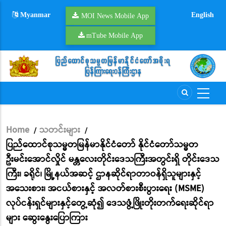
Skip
Myanmar
English
to
MOI News Mobile App
main
mTube Mobile App
content
Home
သတင်းများ
/
/
Breadcrumb
ပြည်ထောင်စုသမ္မတမြန်မာနိုင်ငံတော် နိုင်ငံတော်သမ္မတ
ဦးမင်းအောင်လှိုင် မန္တလေးတိုင်းဒေသကြီးအတွင်းရှိ တိုင်းဒေသ
ကြီး၊ ခရိုင်၊ မြို့နယ်အဆင့် ဌာနဆိုင်ရာတာဝန်ရှိသူများနှင့်
အသေးစား၊ အငယ်စားနှင့် အလတ်စားစီးပွားရေး (MSME)
လုပ်ငန်းရှင်များနှင့်တွေ့ဆုံ၍ ဒေသဖွံ့ဖြိုးတိုးတက်ရေးဆိုင်ရာ
များ ဆွေးနွေးပြောကြား