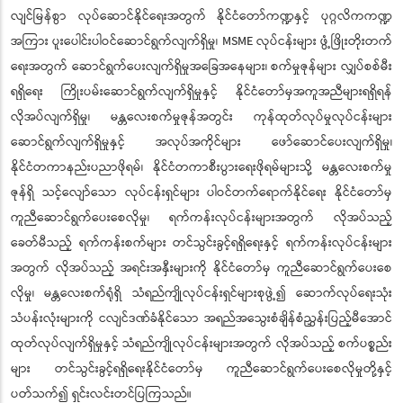
လျင်မြန်စွာ လုပ်ဆောင်နိုင်ရေးအတွက် နိုင်ငံတော်ကဏ္ဍနှင့် ပုဂ္ဂလိကကဏ္ဍ
အကြား ပူးပေါင်းပါဝင်ဆောင်ရွက်လျက်ရှိမှု၊ MSME လုပ်ငန်းများ ဖွံ့ဖြိုးတိုးတက်
ရေးအတွက် ဆောင်ရွက်ပေးလျက်ရှိမှုအခြေအနေများ၊ စက်မှုဇုန်များ လျှပ်စစ်မီး
ရရှိရေး ကြိုးပမ်းဆောင်ရွက်လျက်ရှိမှုနှင့် နိုင်ငံတော်မှအကူအညီများရရှိရန်
လိုအပ်လျက်ရှိမှု၊ မန္တလေးစက်မှုဇုန်အတွင်း ကုန်ထုတ်လုပ်မှုလုပ်ငန်းများ
ဆောင်ရွက်လျက်ရှိမှုနှင့် အလုပ်အကိုင်များ ဖော်ဆောင်ပေးလျက်ရှိမှု၊
နိုင်ငံတကာနည်းပညာဖိုရမ်၊ နိုင်ငံတကာစီးပွားရေးဖိုရမ်များသို့ မန္တလေးစက်မှု
ဇုန်ရှိ သင့်လျော်သော လုပ်ငန်းရှင်များ ပါဝင်တက်ရောက်နိုင်ရေး နိုင်ငံတော်မှ
ကူညီဆောင်ရွက်ပေးစေလိုမှု၊ ရက်ကန်းလုပ်ငန်းများအတွက် လိုအပ်သည့်
ခေတ်မီသည့် ရက်ကန်းစက်များ တင်သွင်းခွင့်ရရှိရေးနှင့် ရက်ကန်းလုပ်ငန်းများ
အတွက် လိုအပ်သည့် အရင်းအနှီးများကို နိုင်ငံတော်မှ ကူညီဆောင်ရွက်ပေးစေ
လိုမှု၊ မန္တလေးစက်ရုံရှိ သံရည်ကျိုလုပ်ငန်းရှင်များစုဖွဲ့၍ ဆောက်လုပ်ရေးသုံး
သံပန်းလုံးများကို ငလျင်ဒဏ်ခံနိုင်သော အရည်အသွေးစံချိန်စံညွှန်းပြည့်မီအောင်
ထုတ်လုပ်လျက်ရှိမှုနှင့် သံရည်ကျိုလုပ်ငန်းများအတွက် လိုအပ်သည့် စက်ပစ္စည်း
များ တင်သွင်းခွင့်ရရှိရေးနိုင်ငံတော်မှ ကူညီဆောင်ရွက်ပေးစေလိုမှုတို့နှင့်
ပတ်သက်၍ ရှင်းလင်းတင်ပြကြသည်။