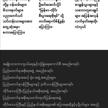
တို့မှ ဝန်ထမ်းများ၊
ဦးမင်းအောင်လှိုင်
စာချွန်လွှာများနှင့်
မိသားစုဝင်များ၊
"မြန်မာ-ထိုင်း
သဘောတူစာချုပ်
ပညာတော်သင်
စီးပွားရေးဖိုရမ်" သို့
များ အပြန်အလှန်
သင်တန်းသားများအား
တက်ရောက်မိန့်ခွန်း
လက်မှတ်ရေးထိုး
တွေ့ဆုံအမှာ
ပြောကြား
လဲလှယ်
စကားပြောကြား
အမျိုးသားကာကွယ်ရေးနှင့်လုံခြုံရေးကောင်စီ အမည်စာရင်း
ပြည်ထောင်စုအစိုးရအဖွဲ့ အမည်စာရင်း
ပြည်ထောင်စုအဆင့် ရုံး၊ အဖွဲ့အစည်းများ
ပြည်ထောင်စုဝန်ကြီးများနှင့် ဒုတိယဝန်ကြီးများစာရင်း
တိုင်းဒေသကြီး/ပြည်နယ်အစိုးရအဖွဲ့ အမည်စာရင်း
ပြည်ထောင်စုအစိုးရသတင်းထုတ်ပြန်ရေးအဖွဲ့
တိုင်းဒေသကြီးနှင့် ပြည်နယ်အစိုးရများ၏ ပြောရေးဆိုခွင့်ပုဂ္ဂိုလ်များ အမည်