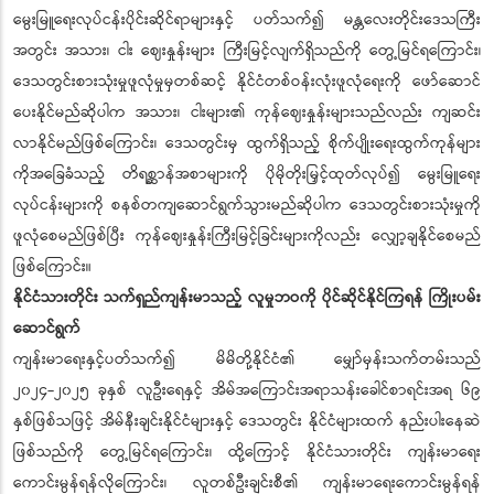
မွေးမြူရေးလုပ်ငန်းပိုင်းဆိုင်ရာများနှင့် ပတ်သက်၍ မန္တလေးတိုင်းဒေသကြီး
အတွင်း အသား၊ ငါး ဈေးနှုန်းများ ကြီးမြင့်လျက်ရှိသည်ကို တွေ့မြင်ရကြောင်း၊
ဒေသတွင်းစားသုံးမှုဖူလုံမှုမှတစ်ဆင့် နိုင်ငံတစ်ဝန်းလုံးဖူလုံရေးကို ဖော်ဆောင်
ပေးနိုင်မည်ဆိုပါက အသား၊ ငါးများ၏ ကုန်ဈေးနှုန်းများသည်လည်း ကျဆင်း
လာနိုင်မည်ဖြစ်ကြောင်း၊ ဒေသတွင်းမှ ထွက်ရှိသည့် စိုက်ပျိုးရေးထွက်ကုန်များ
ကိုအခြေခံသည့် တိရစ္ဆာန်အစာများကို ပိုမိုတိုးမြှင့်ထုတ်လုပ်၍ မွေးမြူရေး
လုပ်ငန်းများကို စနစ်တကျဆောင်ရွက်သွားမည်ဆိုပါက ဒေသတွင်းစားသုံးမှုကို
ဖူလုံစေမည်ဖြစ်ပြီး ကုန်ဈေးနှုန်းကြီးမြင့်ခြင်းများကိုလည်း လျှော့ချနိုင်စေမည်
ဖြစ်ကြောင်း။
နိုင်ငံသားတိုင်း သက်ရှည်ကျန်းမာသည့် လူမှုဘဝကို ပိုင်ဆိုင်နိုင်ကြရန် ကြိုးပမ်း
ဆောင်ရွက်
ကျန်းမာရေးနှင့်ပတ်သက်၍ မိမိတို့နိုင်ငံ၏ မျှော်မှန်းသက်တမ်းသည်
၂၀၂၄-၂၀၂၅ ခုနှစ် လူဦးရေနှင့် အိမ်အကြောင်းအရာသန်းခေါင်စာရင်းအရ ၆၉
နှစ်ဖြစ်သဖြင့် အိမ်နီးချင်းနိုင်ငံများနှင့် ဒေသတွင်း နိုင်ငံများထက် နည်းပါးနေဆဲ
ဖြစ်သည်ကို တွေ့မြင်ရကြောင်း၊ ထို့ကြောင့် နိုင်ငံသားတိုင်း ကျန်းမာရေး
ကောင်းမွန်ရန်လိုကြောင်း၊ လူတစ်ဦးချင်းစီ၏ ကျန်းမာရေးကောင်းမွန်ရန်