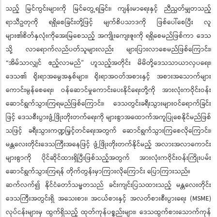
သည့် မြင်ကွင်းများကို မြင်တွေ့ရခြင်း၊ ကျန်းမာရေးနှင့် ညီညွတ်မျှတသည့်
ရာသီဥတုကို ရရှိစေခြင်းတို့ဖြင့် မျက်စိပသာဒကို ဖြစ်ပေါ်စေပြီး လူ
များ၏စိတ်နှလုံးကိုအေးမြစေသည့် အကျိုးကျေးဇူးကို ရရှိစေမည်ဖြစ်ကာ ဒေသ
သို့ လာရောက်လည်ပတ်သူများလည်း များပြားလာစေမည်ဖြစ်ကြောင်း၊
“အိမ်သာလျှင် ဧည့်လာမည်” ဟူသည့်အတိုင်း မိမိတို့ဒေသသာယာလှပရေး၊
ဒေသ၏ ရိုးရာအမွေအနှစ်များ၊ ရိုးရာအဝတ်အစားနှင့် အစားအသောက်များ
ကောင်းမွန်စေရေး၊ ဝန်ဆောင်မှုကောင်းပေးနိုင်ရေးတို့ကို အားလုံးကဝိုင်းဝန်း
ဆောင်ရွက်သွားကြရမည်ဖြစ်ကြောင်း၊ ဒေသတွင်းခရီးသွားများဝင်ရောက်ခြင်း
ဖြင့် ဒေသစီးပွားဖွံ့ဖြိုးတိုးတက်ရေးကို များစွာအထောက်အကူပြုစေနိုင်မည်ဖြစ်
သဖြင့် ခရီးသွားကဏ္ဍမြှင့်တင်ရေးအတွက် ဆောင်ရွက်သွားကြစေလိုကြောင်း၊
မန္တလေးတိုင်းဒေသကြီးအနေဖြင့် ဖွံ့ဖြိုးတိုးတက်နိုင်မည့် အလားအလာကောင်း
များစွာကို ပိုင်ဆိုင်ထားရှိပြီးဖြစ်သည့်အတွက် အားလုံးကဝိုင်းဝန်းကြိုးပမ်း
ဆောင်ရွက်သွားကြရန် တိုက်တွန်းမှာကြားလိုကြောင်း ပြောကြားသည်။
ဆက်လက်၍ နိုင်ငံတော်သမ္မတသည် ခင်းကျင်းပြသထားသည့် မန္တလေးတိုင်း
ဒေသကြီးအတွင်းရှိ အသေးစား၊ အငယ်စားနှင့် အလတ်စားစီးပွားရေး (MSME)
လုပ်ငန်းများမှ ထွက်ရှိသည့် ထုတ်ကုန်ပစ္စည်းများ၊ ဒေသထွက်စားသောက်ကုန်