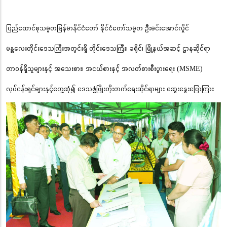
ပြည်ထောင်စုသမ္မတမြန်မာနိုင်ငံတော် နိုင်ငံတော်သမ္မတ ဦးမင်းအောင်လှိုင်
မန္တလေးတိုင်းဒေသကြီးအတွင်းရှိ တိုင်းဒေသကြီး၊ ခရိုင်၊ မြို့နယ်အဆင့် ဌာနဆိုင်ရာ
တာဝန်ရှိသူများနှင့် အသေးစား၊ အငယ်စားနှင့် အလတ်စားစီးပွားရေး (MSME)
လုပ်ငန်းရှင်များနှင့်တွေ့ဆုံ၍ ဒေသဖွံ့ဖြိုးတိုးတက်ရေးဆိုင်ရာများ ဆွေးနွေးပြောကြား