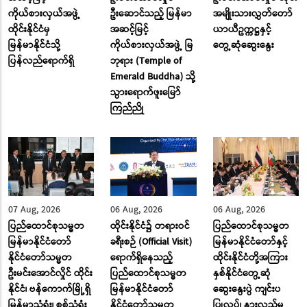
ကိုယ်စားလှယ်အဖွဲ့
ဦးဆောင်သည့် မြန်မာ
အမျိုးသားလွှတ်တော်
ထိုင်းနိုင်ငံမှ
အဆင့်မြင့်
ယာယီဥက္ကဋ္ဌနှင့်
မြန်မာနိုင်ငံသို့
ကိုယ်စားလှယ်အဖွဲ့ မြ
တွေ့ဆုံဆွေးနွေး
ပြန်လည်ရောက်ရှိ
ဘုရား (Temple of
Emerald Buddha) သို့
သွားရောက်ဖူးမြော်
ကြည်ညို
07 Aug, 2026
06 Aug, 2026
06 Aug, 2026
ပြည်ထောင်စုသမ္မတ
ထိုင်းနိုင်ငံ၌ တရားဝင်
ပြည်ထောင်စုသမ္မတ
မြန်မာနိုင်ငံတော်
ခရီးစဉ် (Official Visit)
မြန်မာနိုင်ငံတော်နှင့်
နိုင်ငံတော်သမ္မတ
ရောက်ရှိနေသည့်
ထိုင်းနိုင်ငံတို့အကြား
ဦးမင်းအောင်လှိုင် ထိုင်း
ပြည်ထောင်စုသမ္မတ
နှစ်နိုင်ငံတွေ့ဆုံ
နိုင်ငံ၊ ဗန်ကောက်မြို့ရှိ
မြန်မာနိုင်ငံတော်
ဆွေးနွေးပွဲ ကျင်းပ
မြန်မာသံရုံး၊ စစ်သံရုံး
နိုင်ငံတော်သမ္မတ
ပြုလုပ်၊ နားလည်မှု