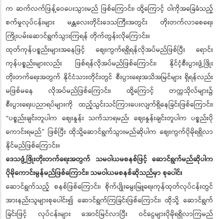
က ဆက်လက်ဖြန့်ဝေပေးသွားမည် ဖြစ်ကြောင်း၊ ထို့ကြောင့် ဝါကိုအခြေခံသည့်
စက်မှုလုပ်ငန်းများ မန္တလေးတိုင်းဒေသကြီးအတွင်း တိုးတက်လာစေရေး
ကြိုးပမ်းဆောင်ရွက်သွားကြရန် တိုက်တွန်းလိုကြောင်း။
ထုတ်ကုန်ပစ္စည်းများအနေဖြင့် ဈေးကွက်ရရှိရန်လိုအပ်မည်ဖြစ်ပြီး ရောင်း
ကုန်ပစ္စည်းများလည်း ဖြစ်ရန်လိုအပ်မည်ဖြစ်ကြောင်း၊ နိုင်ငံ့စီးပွားဖွံ့ဖြိုး
တိုးတက်ရေးအတွက် နိုင်ငံသားတိုင်းတွင် စီးပွားရေးအသိအမြင်များ ရှိရန်လည်း
မဖြစ်မနေ လိုအပ်မည်ဖြစ်ကြောင်း၊ ထို့ကြောင့် တက္ကသိုလ်များ၌
စီးပွားရေးပညာရပ်များကို ထည့်သွင်းသင်ကြားပေးလျက်ရှိနေခြင်းဖြစ်ကြောင်း၊
“ပစ္စည်းချင်းတူပါက ဈေးနှုန်း သက်သာရမည်၊ ဈေးနှုန်းချင်းတူပါက ပစ္စည်းပို
ကောင်းရမည်” ဖြစ်ပြီး ထိုသို့ဆောင်ရွက်သွားမည်ဆိုပါက ဈေးကွက်ပိုမိုရရှိလာ
နိုင်မည်ဖြစ်ကြောင်း။
ဒေသဖွံ့ဖြိုးတိုးတက်ရေးအတွက် သမဝါယမစနစ်ဖြင့် ဆောင်ရွက်မည်ဆိုပါက
ပိုမိုကောင်းမွန်မည်ဖြစ်ကြောင်း၊ သမဝါယမစနစ်ဆိုသည်မှာ စုပေါင်း
ဆောင်ရွက်သည့် စနစ်ဖြစ်ကြောင်း၊ စိုက်ပျိုးမွေးမြူရေးကုန်ထုတ်လုပ်ငန်းတွင်
အားနည်းသူများစုပေါင်း၍ ဆောင်ရွက်ကြခြင်းဖြစ်ကြောင်း၊ ထိုသို့ ဆောင်ရွက်
ခြင်းဖြင့် လုပ်ငန်းများ အောင်မြင်လာပြီး ဝင်ငွေများပိုမိုရရှိလာကြမည်