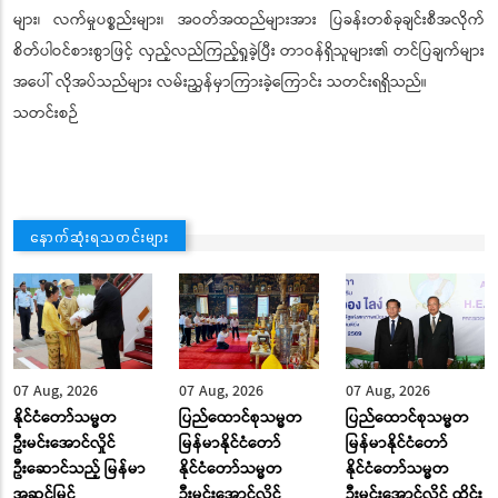
များ၊ လက်မှုပစ္စည်းများ၊ အဝတ်အထည်များအား ပြခန်းတစ်ခုချင်းစီအလိုက်
စိတ်ပါဝင်စားစွာဖြင့် လှည့်လည်ကြည့်ရှုခဲ့ပြီး တာဝန်ရှိသူများ၏ တင်ပြချက်များ
အပေါ် လိုအပ်သည်များ လမ်းညွှန်မှာကြားခဲ့ကြောင်း သတင်းရရှိသည်။
သတင်းစဉ်
နောက်ဆုံးရသတင်းများ
07 Aug, 2026
07 Aug, 2026
07 Aug, 2026
နိုင်ငံတော်သမ္မတ
ပြည်ထောင်စုသမ္မတ
ပြည်ထောင်စုသမ္မတ
ဦးမင်းအောင်လှိုင်
မြန်မာနိုင်ငံတော်
မြန်မာနိုင်ငံတော်
ဦးဆောင်သည့် မြန်မာ
နိုင်ငံတော်သမ္မတ
နိုင်ငံတော်သမ္မတ
အဆင့်မြင့်
ဦးမင်းအောင်လှိုင်
ဦးမင်းအောင်လှိုင် ထိုင်း