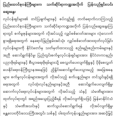
ပြည်ထောင်စုဝန်ကြီးများက သက်ဆိုင်ရာကဏ္ဍအလိုက် ပြန်လည်ရှင်းလင်း
ဆွေးနွေး
လုပ်ငန်းရှင်များ၏ တင်ပြချက်များနှင့် စပ်လျဉ်း၍ တက်ရောက်လာကြသည့်
ပြည်ထောင်စုဝန်ကြီးများက သက်ဆိုင်ရာကဏ္ဍအလိုက် ပြန်လည်ဆွေးနွေးကြ
ရာတွင် စက်မှုဇုန်များအတွက် လိုအပ်သည့် လျှပ်စစ်ဓာတ်အားများ လုံလောက်
စွာရရှိရေးအတွက် နေရောင်ခြည်စွမ်းအင်သုံး လျှပ်စစ်ဓာတ်အားထုတ်လုပ်ခြင်း
လုပ်ငန်းများကို နိုင်ငံတော်မှ သတ်မှတ်ထားသည့် စည်းမျဉ်းစည်းကမ်းများနှင့်
အညီ ဆောင်ရွက်နိုင်မှု၊ ပြည်တွင်းစက်မှုလုပ်ငန်းရှင်များအား နိုင်ငံတကာနည်း
ပညာဖိုရမ်များနှင့် စီးပွားရေးဖိုရမ်များသို့ စေလွှတ်ပေးလျက်ရှိမှုနှင့် ပိုမိုစေလွှတ်
ပေးနိုင်ရေးဝန်ကြီးဌာနအနေဖြင့် ညှိနှိုင်းဆောင်ရွက်ပေးသွားမည့် အခြေအနေ
များ၊ စက်မှုလုပ်ငန်းများအတွက် လိုအပ်သည့် စက်ပစ္စည်းများ တင်သွင်းခွင့်ရရှိ
ရေးအတွက် လုပ်ထုံးလုပ်နည်းများနှင့်အညီ ဆောင်ရွက်ပေးလျက်ရှိမှု၊
ဆောက်လုပ်ရေးလုပ်ငန်းများအတွက် လိုအပ်သည့် သံနှင့် သံမဏိများအား
ထုတ်လုပ်ရာတွင် အရည်အသွေးပြည့်မီရန် လိုအပ်လျက်ရှိသဖြင့် မြန်မာနိုင်ငံသံ
နှင့် သံမဏိအသင်းနှင့် ဆက်သွယ်ဆောင်ရွက်ရန် လိုအပ်လျက်ရှိမှု၊
မန္တလေးတိုင်းဒေသကြီးအတွင်း သစ်နှင့် ဝါးထုတ်ကုန်ပစ္စည်းများအား အဆင့်မြှင့်