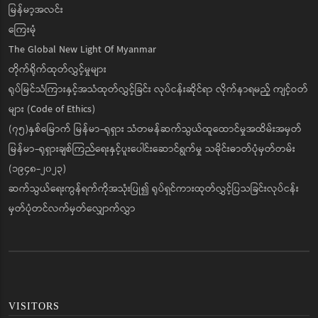
မြန်မာ့အလင်း
ကြေးမုံ
The Global New Light Of Myanmar
တိုက်ရိုက်ထုတ်လွှင့်မှုများ
ရုပ်မြင်သံကြားနှင့်အသံထုတ်လွှင့်ခြင်း လုပ်ငန်းဆိုင်ရာ လိုက်နာရမည့် ကျင့်ဝတ်
များ (Code of Ethics)
(၇၅)နှစ်မြောက် မြန်မာ-ရုရှား သံတမန်ဆက်သွယ်ထူထောင်မှုအထိမ်းအမှတ်
မြန်မာ-ရုရှားချစ်ကြည်ရေးနှင့်ပူးပေါင်းဆောင်ရွက်မှု သမိုင်းဓာတ်ပုံမှတ်တမ်း
(၁၉၄၈-၂၀၂၃)
ဆက်သွယ်ရေးကွန်ရက်ကိုအသုံးပြု၍ ရုပ်ရှင်ကားထုတ်လွှင့်ပြသခြင်းလုပ်ငန်း
မှတ်ပုံတင်လက်မှတ်လျှောက်လွှာ
VISITORS