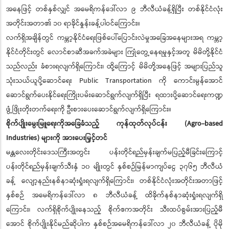
အနေဖြင့် တစ်နှစ်လျှင် အမေရိကန်ဒေါ်လာ ၉ ဘီလီယံခန့်ရှိပြီး တစ်နိုင်ငံလုံး
အတိုင်းအတာ၏ ၁၀ ရာခိုင်နှုန်းခန့်ပါဝင်ကြောင်း။
လက်ရှိအချိန်တွင် ကမ္ဘာ့နိုင်ငံရေးဖြစ်ပေါ်ပြောင်းလဲမှုအခြေအနေများအရ ကမ္ဘာ့
နိုင်ငံတိုင်းတွင် လောင်စာဆီအခက်အခဲများ ကြုံတွေ့နေရမှုနှင့်အတူ မိမိတို့နိုင်ငံ
သည်လည်း ခံစားရလျက်ရှိကြောင်း၊ ထို့ကြောင့် မိမိတို့အနေဖြင့် အများပြည်သူ
သုံးသယ်ယူပို့ဆောင်ရေး Public Transportation ကို ကောင်းမွန်အောင်
ဆောင်ရွက်ပေးနိုင်ရေးကြိုးပမ်းဆောင်ရွက်လျက်ရှိပြီး ရထားပို့ဆောင်ရေးကဏ္ဍ
ဖွံ့ဖြိုးတိုးတက်ရေးကို ဦးစားပေးဆောင်ရွက်လျက်ရှိကြောင်း။
စိုက်ပျိုးမွေးမြူရေးကိုအခြေခံသည့် ကုန်ထုတ်လုပ်ငန်း (Agro-based
Industries) များကို အားပေးမြှင့်တင်
မန္တလေးတိုင်းဒေသကြီးအတွင်း ပန်းတိုင်ရည်မှန်းချက်မပြည့်မီခြင်းကြောင့်
ပန်းတိုင်ရည်မှန်းချက်သီးနှံ ၁၀ မျိုးတွင် နှစ်စဉ်မြန်မာကျပ်ငွေ ၃၇၆၅ ဘီလီယံ
ခန့် လျော့နည်းနစ်နာဆုံးရှုံးရလျက်ရှိကြောင်း၊ တစ်နိုင်ငံလုံးအတိုင်းအတာဖြင့်
နှစ်စဉ် အမေရိကန်ဒေါ်လာ ၈ ဘီလီယံခန့် ထိခိုက်နစ်နာဆုံးရှုံးရလျက်ရှိ
ကြောင်း၊ လက်ရှိစိုက်ပျိုးနေသည့် စိုက်ဧကအတိုင်း သီးထပ်စွမ်းအားပြည့်မီ
အောင် စိုက်ပျိုးနိုင်မည်ဆိုပါက နှစ်စဉ်အမေရိကန်ဒေါ်လာ ၂၀ ဘီလီယံခန့် ပိုမို