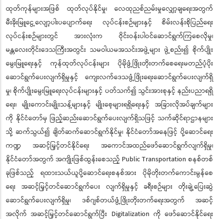
ထုတ်ကုန်များအဖြစ် ထုတ်လုပ်နိုင်မှု၊ လေထုညစ်ညမ်းမှုလျှော့ချရေးအတွက်
မီးခိုးမြူငွေ့လျော့ပါးပပျောက်ရေး လုပ်ငန်းစဉ်များနှင့် စိမ်းလန်းစိုပြည်ရေး
လုပ်ငန်းစဉ်များတွင် အားလုံးက ဝိုင်းဝန်းပါဝင်ဆောင်ရွက်ကြစေလိုမှု၊
မန္တလေးတိုင်းဒေသကြီးအတွင်း သမဝါယမအသင်းအဖွဲ့များ ဖွဲ့စည်း၍ စိုက်ပျိုး
မွေးမြူရေးနှင့် ကုန်ထုတ်လုပ်ငန်းများ ပိုမိုဖွံ့ဖြိုးတိုးတက်စေရေးမတည်ပံ့ပိုး
ဆောင်ရွက်ပေးလျက်ရှိမှုနှင့် ကျေးလက်ဒေသဖွံ့ဖြိုးရေးဆောင်ရွက်ပေးလျက်ရှိ
မှု၊ စိုက်ပျိုးမွေးမြူရေးလုပ်ငန်းများနှင့် ပတ်သက်၍ သွင်းအားစုနှင့် နည်းပညာရရှိ
ရေး၊ မျိုးကောင်းမျိုးသန့်များနှင့် မျိုးစေ့များရရှိရေးနှင့် အခြားလိုအပ်ချက်များ
ကို နိုင်ငံတော်မှ ဖြည့်ဆည်းဆောင်ရွက်ပေးလျက်ရှိသဖြင့် သက်ဆိုင်ရာဌာနများ
သို့ ဆက်သွယ်၍ ချိတ်ဆက်ဆောင်ရွက်နိုင်မှု၊ နိုင်ငံတော်အနေဖြင့် ပို့ဆောင်ရေး
ကဏ္ဍ အဆင့်မြှင့်တင်နိုင်ရေး အကောင်အထည်ဖော်ဆောင်ရွက်လျက်ရှိမှု၊
နိုင်ငံတော်အတွက် အကျိုးဖြစ်ထွန်းစေသည့် Public Transportation စနစ်တစ်
ခုဖြစ်သည့် ရထားသယ်ယူပို့ဆောင်ရေးစနစ်အား ပိုမိုတိုးတက်ကောင်းမွန်စေ
ရေး အဆင့်မြှင့်တင်ဆောင်ရွက်ပေး လျက်ရှိမှုနှင့် ခရီးစဉ်များ တိုးချဲ့ပြေးဆွဲ
ဆောင်ရွက်ပေးလျက်ရှိမှု၊ ဒစ်ဂျစ်တယ်ဖွံ့ဖြိုးတိုးတက်ရေးအတွက် အဆင့်
အလိုက် အဆင့်မြှင့်တင်ဆောင်ရွက်ပြီး Digitalization ကို ဖော်ဆောင်နိုင်ရေး