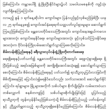
ဖြစ်ကြောင်း၊ ကမ္ဘာပေါ်ရှိ ဖွံ့ဖြိုးပြီးနိုင်ငံများ၌ပင် သမဝါယမစနစ်ကို ကျင့်သုံး
လျက်ရှိနေကြကြောင်း။
လာမည့် ဇွန် ၁ ရက်နေ့ဆိုပါက ကျောင်းများ ပြန်လည်ဖွင့်လှစ်မည်ဖြစ်ပြီး ယခု
လ ၂၅ ရက်နေ့မှစ၍ ကျောင်းအပ်နှံရေးရက်သတ္တပတ်လှုပ်ရှားမှုများ ဆောင်ရွက်
ကြမည်ဖြစ်ကြောင်း၊ မန္တလေးတိုင်းဒေသကြီးအတွင်း ကျောင်းနေအရွယ်ကလေး
များအားလုံး ကျောင်းနေနိုင်ရေး၊ ကျောင်းများအားလုံး ဖွင့်လှစ်သင်ကြားနိုင်ရေး
အားလုံးက ဝိုင်းဝန်းကြိုးပမ်းဆောင်ရွက်သွားကြစေလိုကြောင်း။
စိမ်းလန်းစိုပြည်ရေးနှင့် ခရီးသွားလုပ်ငန်းဖွံ့ဖြိုးတိုးတက်စေရေး
ရေရရှိရေးနှင့်ပတ်သက်၍ မန္တလေးတိုင်းဒေသကြီးအတွင်း ရေဖူလုံစွာရရှိရေး၊ ရှိ
ပြီးဖြစ်သည့် အရင်းအမြစ်များကို အကျိုးရှိအောင်အသုံးချ၍ ဆောင်ရွက်သွားကြ
စေလိုကြောင်း၊ စိမ်းလန်းစိုပြည်ရေးနှင့် ပတ်သက်၍ ရာသီဥတုပူပြင်းလာခြင်းကို
မိမိတို့အနေဖြင့် ပြောင်းလဲ၍မရနိုင်သော်လည်း သက်သာအောင် ဆောင်ရွက်နိုင်
ကြောင်း၊ ရပ်ရွာများ၊ မြို့များအလိုက် သစ်ပင်များ စိုက်ပျိုးခြင်း၊ လမ်းဘေးဝဲယာ
တစ်လျှောက် စနစ်တကျဖြင့် သစ်ပင်များစိုက်ပျိုးခြင်းဖြင့် ပူပြင်းသည့်
ရာသီဥတုကို တွန်းလှန်နိုင်မည်ဖြစ်သကဲ့သို့ စိမ်းလန်းစိုပြည်သည့် ပတ်ဝန်းကျင်
နှင့် ညီညွတ်မျှတသည့် ရာသီဥတုရရှိစေနိုင်မည်ဖြစ်ကြောင်း၊ စိမ်းလန်းစိုပြည်