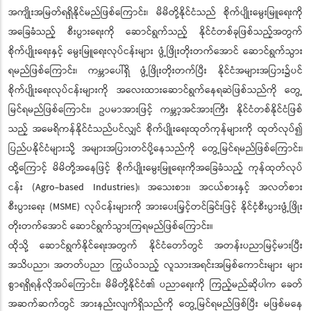
အကျိုးအမြတ်ရရှိနိုင်မည်ဖြစ်ကြောင်း၊ မိမိတို့နိုင်ငံသည် စိုက်ပျိုးမွေးမြူရေးကို
အခြေခံသည့် စီးပွားရေးကို ဆောင်ရွက်သည့် နိုင်ငံတစ်ခုဖြစ်သည့်အတွက်
စိုက်ပျိုးရေးနှင့် မွေးမြူရေးလုပ်ငန်းများ ဖွံ့ဖြိုးတိုးတက်အောင် ဆောင်ရွက်သွား
ရမည်ဖြစ်ကြောင်း၊ ကမ္ဘာပေါ်ရှိ ဖွံ့ဖြိုးတိုးတက်ပြီး နိုင်ငံအများအပြား၌ပင်
စိုက်ပျိုးရေးလုပ်ငန်းများကို အလေးထားဆောင်ရွက်နေရဆဲဖြစ်သည်ကို တွေ့
မြင်ရမည်ဖြစ်ကြောင်း၊ ဥပမာအားဖြင့် ကမ္ဘာ့အင်အားကြီး နိုင်ငံတစ်နိုင်ငံဖြစ်
သည့် အမေရိကန်နိုင်ငံသည်ပင်လျှင် စိုက်ပျိုးရေးထုတ်ကုန်များကို ထုတ်လုပ်၍
ပြည်ပနိုင်ငံများသို့ အများအပြားတင်ပို့နေသည်ကို တွေ့မြင်ရမည်ဖြစ်ကြောင်း၊
ထို့ကြောင့် မိမိတို့အနေဖြင့် စိုက်ပျိုးမွေးမြူရေးကိုအခြေခံသည့် ကုန်ထုတ်လုပ်
ငန်း (Agro-based Industries)၊ အသေးစား၊ အငယ်စားနှင့် အလတ်စား
စီးပွားရေး (MSME) လုပ်ငန်းများကို အားပေးမြှင့်တင်ခြင်းဖြင့် နိုင်ငံ့စီးပွားဖွံ့ဖြိုး
တိုးတက်အောင် ဆောင်ရွက်သွားကြရမည်ဖြစ်ကြောင်း။
ထိုသို့ ဆောင်ရွက်နိုင်ရေးအတွက် နိုင်ငံတော်တွင် အတန်းပညာမြင့်မားပြီး
အသိပညာ၊ အတတ်ပညာ ကြွယ်ဝသည့် လူသားအရင်းအမြစ်ကောင်းများ များ
စွာရရှိရန်လိုအပ်ကြောင်း၊ မိမိတို့နိုင်ငံ၏ ပညာရေးကို ကြည့်မည်ဆိုပါက ခေတ်
အဆက်ဆက်တွင် အားနည်းလျက်ရှိသည်ကို တွေ့မြင်ရမည်ဖြစ်ပြီး မဖြစ်မနေ