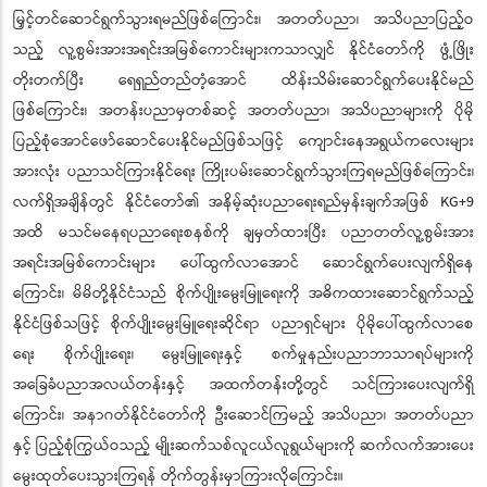
မြှင့်တင်ဆောင်ရွက်သွားရမည်ဖြစ်ကြောင်း၊ အတတ်ပညာ၊ အသိပညာပြည့်ဝ
သည့် လူ့စွမ်းအားအရင်းအမြစ်ကောင်းများကသာလျှင် နိုင်ငံတော်ကို ဖွံ့ဖြိုး
တိုးတက်ပြီး ရေရှည်တည်တံ့အောင် ထိန်းသိမ်းဆောင်ရွက်ပေးနိုင်မည်
ဖြစ်ကြောင်း၊ အတန်းပညာမှတစ်ဆင့် အတတ်ပညာ၊ အသိပညာများကို ပိုမို
ပြည့်စုံအောင်ဖော်ဆောင်ပေးနိုင်မည်ဖြစ်သဖြင့် ကျောင်းနေအရွယ်ကလေးများ
အားလုံး ပညာသင်ကြားနိုင်ရေး ကြိုးပမ်းဆောင်ရွက်သွားကြရမည်ဖြစ်ကြောင်း၊
လက်ရှိအချိန်တွင် နိုင်ငံတော်၏ အနိမ့်ဆုံးပညာရေးရည်မှန်းချက်အဖြစ် KG+9
အထိ မသင်မနေရပညာရေးစနစ်ကို ချမှတ်ထားပြီး ပညာတတ်လူ့စွမ်းအား
အရင်းအမြစ်ကောင်းများ ပေါ်ထွက်လာအောင် ဆောင်ရွက်ပေးလျက်ရှိနေ
ကြောင်း၊ မိမိတို့နိုင်ငံသည် စိုက်ပျိုးမွေးမြူရေးကို အဓိကထားဆောင်ရွက်သည့်
နိုင်ငံဖြစ်သဖြင့် စိုက်ပျိုးမွေးမြူရေးဆိုင်ရာ ပညာရှင်များ ပိုမိုပေါ်ထွက်လာစေ
ရေး စိုက်ပျိုးရေး၊ မွေးမြူရေးနှင့် စက်မှုနည်းပညာဘာသာရပ်များကို
အခြေခံပညာအလယ်တန်းနှင့် အထက်တန်းတို့တွင် သင်ကြားပေးလျက်ရှိ
ကြောင်း၊ အနာဂတ်နိုင်ငံတော်ကို ဦးဆောင်ကြမည့် အသိပညာ၊ အတတ်ပညာ
နှင့် ပြည့်စုံကြွယ်ဝသည့် မျိုးဆက်သစ်လူငယ်လူရွယ်များကို ဆက်လက်အားပေး
မွေးထုတ်ပေးသွားကြရန် တိုက်တွန်းမှာကြားလိုကြောင်း။