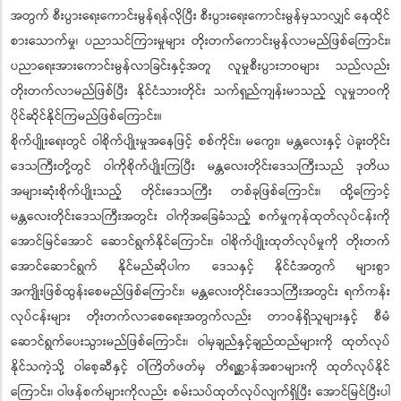
အတွက် စီးပွားရေးကောင်းမွန်ရန်လိုပြီး စီးပွားရေးကောင်းမွန်မှသာလျှင် နေထိုင်
စားသောက်မှု၊ ပညာသင်ကြားမှုများ တိုးတက်ကောင်းမွန်လာမည်ဖြစ်ကြောင်း၊
ပညာရေးအားကောင်းမွန်လာခြင်းနှင့်အတူ လူမှုစီးပွားဘဝများ သည်လည်း
တိုးတက်လာမည်ဖြစ်ပြီး နိုင်ငံသားတိုင်း သက်ရှည်ကျန်းမာသည့် လူမှုဘဝကို
ပိုင်ဆိုင်နိုင်ကြမည်ဖြစ်ကြောင်း။
စိုက်ပျိုးရေးတွင် ဝါစိုက်ပျိုးမှုအနေဖြင့် စစ်ကိုင်း၊ မကွေး၊ မန္တလေးနှင့် ပဲခူးတိုင်း
ဒေသကြီးတို့တွင် ဝါကိုစိုက်ပျိုးကြပြီး မန္တလေးတိုင်းဒေသကြီးသည် ဒုတိယ
အများဆုံးစိုက်ပျိုးသည့် တိုင်းဒေသကြီး တစ်ခုဖြစ်ကြောင်း၊ ထို့ကြောင့်
မန္တလေးတိုင်းဒေသကြီးအတွင်း ဝါကိုအခြေခံသည့် စက်မှုကုန်ထုတ်လုပ်ငန်းကို
အောင်မြင်အောင် ဆောင်ရွက်နိုင်ကြောင်း၊ ဝါစိုက်ပျိုးထုတ်လုပ်မှုကို တိုးတက်
အောင်ဆောင်ရွက် နိုင်မည်ဆိုပါက ဒေသနှင့် နိုင်ငံအတွက် များစွာ
အကျိုးဖြစ်ထွန်းစေမည်ဖြစ်ကြောင်း၊ မန္တလေးတိုင်းဒေသကြီးအတွင်း ရက်ကန်း
လုပ်ငန်းများ တိုးတက်လာစေရေးအတွက်လည်း တာဝန်ရှိသူများနှင့် စီမံ
ဆောင်ရွက်ပေးသွားမည်ဖြစ်ကြောင်း၊ ဝါမှချည်နှင့်ချည်ထည်များကို ထုတ်လုပ်
နိုင်သကဲ့သို့ ဝါစေ့ဆီနှင့် ဝါကြိတ်ဖတ်မှ တိရစ္ဆာန်အစာများကို ထုတ်လုပ်နိုင်
ကြောင်း၊ ဝါဖန်စက်များကိုလည်း စမ်းသပ်ထုတ်လုပ်လျက်ရှိပြီး အောင်မြင်ပြီးပါ