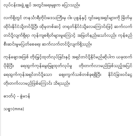
လုပ်ငန်းအဖွဲ့ချုပ် အတွင်းရေးမှူးက ပြောသည်။
လက်ရှိတွင် တနင်္သာရီတိုင်းဒေသကြီးမှ ငါး၊ ပုစွန်နှင့် ဂျင်းခရုအရှင်များကို မြိတ်မှ
ထိုင်းနိုင်ငံသို့တင်ပို့ပြီး ထိုမှတစ်ဆင့် တရုတ်နိုင်ငံသို့လေကြောင်းဖြင့် ဆက်လက်
တင်ပို့လျက်ရှိရာ ကုန်ကျစရိတ်များမှုကြောင့် အမြတ်နည်းသော်လည်း ကုန်စည်
စီးဆင်းမှုမပြတ်စေရေး ဆက်လက်တင်ပို့လျက်ရှိသည်။
ကုန်ချောအဖြစ် တိုးမြှင့်ထုတ်လုပ်ခြင်းနှင့် အရှင်တင်ပို့နိုင်မည်ဆိုပါက ယခုထက်
ပိုမိုပြီး ရေထွက်ကုန်မွေးမြူထုတ်လုပ်မှု တိုးတက်လာမည်ဖြစ်သည့်အပြင်
ရေထွက်ကုန်အရှင်တင်ပို့သော ဈေးကွက်သစ်တစ်ခုရရှိပြီး နိုင်ငံခြားဝင်ငွေ
တိုးတက်လာမည်ဖြစ်ကြောင်း သိရသည်။
ဓာတ်ပုံ - ဇွဲမာန်
သစ္စာ(mna)