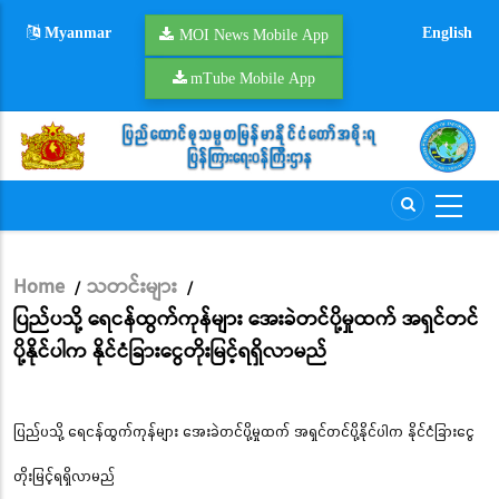
Skip
Myanmar
English
to
MOI News Mobile App
main
mTube Mobile App
content
Home
သတင်းများ
/
/
Breadcrumb
ပြည်ပသို့ ရေငန်ထွက်ကုန်များ အေးခဲတင်ပို့မှုထက် အရှင်တင်
ပို့နိုင်ပါက နိုင်ငံခြားငွေတိုးမြင့်ရရှိလာမည်
ပြည်ပသို့ ရေငန်ထွက်ကုန်များ အေးခဲတင်ပို့မှုထက် အရှင်တင်ပို့နိုင်ပါက နိုင်ငံခြားငွေ
တိုးမြင့်ရရှိလာမည်