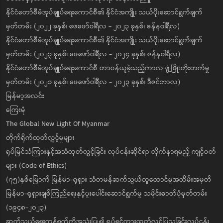
နိုင်ငံတော်စီမံအုပ်ချုပ်ရေးကောင်စီ၏ နိုင်ငံအကျိုး သယ်ပိုးဆောင်ရွက်ချက်
မှတ်တမ်း (၂၀၂၂ ခုနှစ်၊ ဖေဖော်ဝါရီလ - ၂၀၂၃ ခုနှစ်၊ ဇန်နဝါရီလ)
နိုင်ငံတော်စီမံအုပ်ချုပ်ရေးကောင်စီ၏ နိုင်ငံအကျိုး သယ်ပိုးဆောင်ရွက်ချက်
မှတ်တမ်း (၂၀၂၃ ခုနှစ်၊ ဖေဖော်ဝါရီလ - ၂၀၂၄ ခုနှစ်၊ ဇန်နဝါရီလ)
နိုင်ငံတော်စီမံအုပ်ချုပ်ရေးကောင်စီ တာဝန်ယူခဲ့သည့်ကာလ ဖွံ့ဖြိုးတိုးတက်မှု
မှတ်တမ်း (၂၀၂၁ ခုနှစ်၊ ဖေဖော်ဝါရီလ - ၂၀၂၃ ခုနှစ်၊ ဒီဇင်ဘာလ)
မြန်မာ့အလင်း
ကြေးမုံ
The Global New Light Of Myanmar
တိုက်ရိုက်ထုတ်လွှင့်မှုများ
ရုပ်မြင်သံကြားနှင့်အသံထုတ်လွှင့်ခြင်း လုပ်ငန်းဆိုင်ရာ လိုက်နာရမည့် ကျင့်ဝတ်
များ (Code of Ethics)
(၇၅)နှစ်မြောက် မြန်မာ-ရုရှား သံတမန်ဆက်သွယ်ထူထောင်မှုအထိမ်းအမှတ်
မြန်မာ-ရုရှားချစ်ကြည်ရေးနှင့်ပူးပေါင်းဆောင်ရွက်မှု သမိုင်းဓာတ်ပုံမှတ်တမ်း
(၁၉၄၈-၂၀၂၃)
ဆက်သွယ်ရေးကွန်ရက်ကိုအသုံးပြု၍ ရုပ်ရှင်ကားထုတ်လွှင့်ပြသခြင်းလုပ်ငန်း