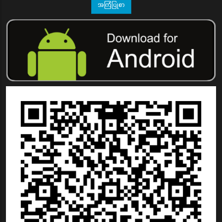
အကြံပြုစာ