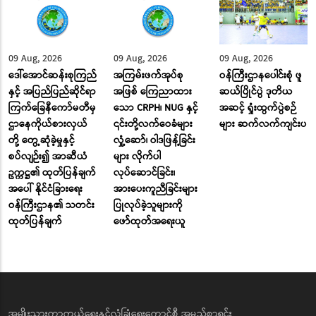
09 Aug, 2026
09 Aug, 2026
09 Aug, 2026
ဒေါ်အောင်ဆန်းစုကြည်
အကြမ်းဖက်အုပ်စု
ဝန်ကြီးဌာနပေါင်းစုံ ဖူ
နှင့် အပြည်ပြည်ဆိုင်ရာ
အဖြစ် ကြေညာထား
ဆယ်ပြိုင်ပွဲ ဒုတိယ
ကြက်ခြေနီကော်မတီမှ
သော CRPH၊ NUG နှင့်
အဆင့် ရှုံးထွက်ပွဲစဉ်
ဌာနေကိုယ်စားလှယ်
၎င်းတို့လက်ဝေခံများ
များ ဆက်လက်ကျင်းပ
တို့ တွေ့ဆုံခဲ့မှုနှင့်
လှုံ့ဆော်၊ ဝါဒဖြန့်ခြင်း
စပ်လျဉ်း၍ အာဆီယံ
များ လိုက်ပါ
ဥက္ကဋ္ဌ၏ ထုတ်ပြန်ချက်
လုပ်ဆောင်ခြင်း၊
အပေါ် နိုင်ငံခြားရေး
အားပေးကူညီခြင်းများ
ဝန်ကြီးဌာန၏ သတင်း
ပြုလုပ်ခဲ့သူများကို
ထုတ်ပြန်ချက်
ဖော်ထုတ်အရေးယူ
အမျိုးသားကာကွယ်ရေးနှင့်လုံခြုံရေးကောင်စီ အမည်စာရင်း