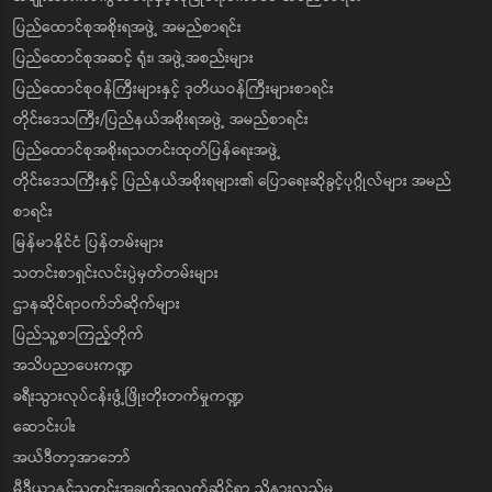
ပြည်ထောင်စုအစိုးရအဖွဲ့ အမည်စာရင်း
ပြည်ထောင်စုအဆင့် ရုံး၊ အဖွဲ့အစည်းများ
ပြည်ထောင်စုဝန်ကြီးများနှင့် ဒုတိယဝန်ကြီးများစာရင်း
တိုင်းဒေသကြီး/ပြည်နယ်အစိုးရအဖွဲ့ အမည်စာရင်း
ပြည်ထောင်စုအစိုးရသတင်းထုတ်ပြန်ရေးအဖွဲ့
တိုင်းဒေသကြီးနှင့် ပြည်နယ်အစိုးရများ၏ ပြောရေးဆိုခွင့်ပုဂ္ဂိုလ်များ အမည်
စာရင်း
မြန်မာနိုင်ငံ ပြန်တမ်းများ
သတင်းစာရှင်းလင်းပွဲမှတ်တမ်းများ
ဌာနဆိုင်ရာဝက်ဘ်ဆိုက်များ
ပြည်သူ့စာကြည့်တိုက်
အသိပညာပေးကဏ္ဍ
ခရီးသွားလုပ်ငန်းဖွံ့ဖြိုးတိုးတက်မှုကဏ္ဍ
ဆောင်းပါး
အယ်ဒီတာ့အာဘော်
မီဒီယာနှင့်သတင်းအချက်အလက်ဆိုင်ရာ သိနားလည်မှု