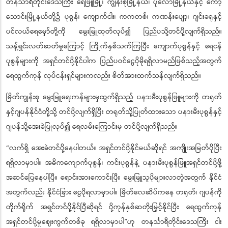
တနင်္သာရီတိုင်းဒေသကြီး ရေဖြူမြို့၊ ကျွန်းစုမြို့နယ်၊ ပုလောမြို့နယ်နှင့် ကော့
သောင်းမြို့နယ်တို့၌ ပုစွန်၊ ကျောက်ငါး၊ ကကတစ်၊ ကဏန်းပျော့၊ ဂျင်းခရုနှင့်
ပင်လယ်ရေမှော်တို့ကို မွေးမြူထုတ်လုပ်၍ ပြည်ပသို့တင်ပို့လျက်ရှိသည်။
သန့်ရှင်းလတ်ဆတ်မှုကြောင့် ကြိုက်နှစ်သက်ကြပြီး ကျောက်ပုစွန်နှင့် ရေငန်
ပုစွန်များကို အရှင်တင်ပို့နိုင်ပါက ပြည်ပဝင်ငွေပိုမိုရရှိလာမည်ဖြစ်သည့်အတွက်
ရေထွက်ကုန် လုပ်ငန်းရှင်များကလည်း စိတ်အားထက်သန်လျက်ရှိသည်။
မြိတ်ကျွန်းစု မွေးမြူရေးကန်များမှထွက်ရှိသည့် ပနားမီးပုစွန်ဖြူများကို တရုတ်
နှင့်ဂျပန်နိုင်ငံတို့သို့ တင်ပို့လျက်ရှိပြီး တရုတ်သို့ပြုတ်ထားသော ပနားမီးပုစွန်နှင့်
ဂျပန်သို့အေးခဲပြုလုပ်၍ ရေလမ်းကြောင်းမှ တင်ပို့လျက်ရှိသည်။
“လက်ရှိ အေးခဲတင်ပို့နေပါတယ်။ အရှင်တင်ပို့နိုင်မယ်ဆိုရင် အကျိုးအမြတ်ပိုပြီး
ရရှိလာမှာပါ။ အဓိကကျောက်ပုစွန်၊ ကင်းပုစွန်နဲ့ ပနားမီးပုစွန်ဖြူအရှင်တင်ပို့ဖို့
အဆင်ပြေနေပါပြီ။ ရောင်းအားကောင်းပြီး မွေးမြူသူပိုများလာတဲ့အတွက် နိုင်ငံ
အတွက်လည်း နိုင်ငံခြား ငွေပိုရလာမှာပါ။ မြိတ်လေဆိပ်ကနေ တရုတ်၊ ဂျပန်ကို
တိုက်ရိုက် အရှင်တင်ပို့နိုင်ပြီဆိုရင် ပို့ကုန်နှစ်ဆတိုးမြှင့်နိုင်ပြီး ရေထွက်ကုန်
အရှင်တင်ပို့မှုဈေးကွက်တစ်ခု ရရှိလာမှာပါ”ဟု တနင်္သာရီတိုင်းဒေသကြီး ငါး