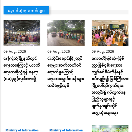
နောက်ဆုံးရသတင်းများ
09 Aug, 2026
09 Aug, 2026
09 Aug, 2026
ရေကြည်မြို့နယ်တွင်
ငါးသိုင်းချောင်းမြို့တွင်
ဧရာဝတီမြစ်ဆုံ-မြစ်
ရေဘေးကြောင့် ယာယီ
ရေများဆက်လက်ဝင်
ညာမြစ်ဝှမ်းရေအား
ရေဘေးခိုလှုံရန် နေရာ
ရောက်မှုကြောင့်
လျှပ်စစ်စီမံကိန်းနှင့်
(၁၈)ခုဖွင့်လှစ်ထားရှိ
ရေဘေးရှောင်စခန်းများ
စပ်လျဉ်း၍ မြစ်ကြီးနား
ထပ်မံဖွင့်လှစ်
မြို့ပေါ်ရပ်ကွက်များ
အတွင်းရှိ ရပ်ကွက်နေ
ပြည်သူများနှင့်
မျက်နှာချင်းဆိုင်
တွေ့ဆုံဆွေးနွေး