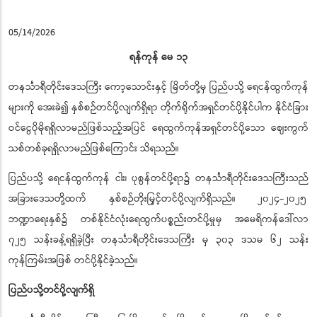
05/14/2026
ရန်ကုန် မေ ၁၃
တနင်္သာရီတိုင်းဒေသကြီး ကော့သောင်းနှင့် မြိတ်တို့မှ ပြည်ပသို့ ရေငန်ထွက်ကုန်
များကို အေးခဲ၍ နှစ်စဉ်တင်ပို့လျက်ရှိရာ တိုက်ရိုက်အရှင်တင်ပို့နိုင်ပါက နိုင်ငံခြား
ဝင်ငွေပိုမိုရရှိလာမည်ဖြစ်သည့်အပြင် ရေထွက်ကုန်အရှင်တင်ပို့သော ဈေးကွက်
သစ်တစ်ခုရရှိလာမည်ဖြစ်ကြောင်း သိရသည်။
ပြည်ပသို့ ရေငန်ထွက်ကုန် ငါး၊ ပုစွန်တင်ပို့ရာ၌ တနင်္သာရီတိုင်းဒေသကြီးသည်
အခြားဒေသတို့ထက် နှစ်စဉ်တိုးမြှင့်တင်ပို့လျက်ရှိသည်။ ၂၀၂၄-၂၀၂၅
ဘဏ္ဍာရေးနှစ်၌ တစ်နိုင်ငံလုံးရေထွက်ပစ္စည်းတင်ပို့မှုမှ အမေရိကန်ဒေါ်လာ
၇၂၅ သန်းခန့်ရရှိခဲ့ပြီး တနင်္သာရီတိုင်းဒေသကြီး မှ ၃၀၃ ဒသမ ၆၂ သန်း
ကုန်ကြမ်းအဖြစ် တင်ပို့နိုင်ခဲ့သည်။
ပြည်ပသို့တင်ပို့လျက်ရှိ