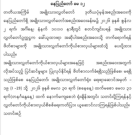
နေပြည်တော် မေ ၁၂
တတိယအကြိမ် အမျိုးသားလွှတ်တော် ဒုတိယပုံမှန်အစည်းအဝေးကို
နေပြည်တော်ရှိ အမျိုးသားလွှတ်တော်အစည်းအဝေးခန်းမ၌ ၂၀၂၆ ခုနှစ် ဇွန်လ
၂ ရက်၊ အင်္ဂါနေ့၊ နံနက် ၁၀:၀၀ နာရီတွင် စတင်ကျင်းပရန် အမျိုးသား
လွှတ်တော်ဥက္ကဋ္ဌက ခေါ်ယူထားရာ အဆိုပါအစည်းအဝေးသို့ တက်ရောက်ရန်
ဖိတ်စာများကို အမျိုးသားလွှတ်တော်ကိုယ်စားလှယ်များထံသို့ ပေးပို့ထား
ပါသည်။
အမျိုးသားလွှတ်တော်ကိုယ်စားလှယ်များအနေဖြင့် အစည်းအဝေးအတွက်
လိုအပ်သည့် ပြင်ဆင်မှုများ ပြုလုပ်နိုင်ရန် ဖိတ်စာလက်ခံရရှိသည်ဖြစ်စေ၊ မရရှိ
သည်ဖြစ်စေ နေပြည်တော်၊ အမျိုးသားလွှတ်တော်ရုံး၊ ရေးရာဆောင်အမှတ် -
၁၉ (I -19) သို့ ၂၀၂၆ ခုနှစ် မေလ ၃ဝ ရက် (စနေနေ့) ထက်မစော မေလ ၃၁
ရက်(တနင်္ဂနွေနေ့) ထက် နောက်မကျစေဘဲ ရုံးချိန်အတွင်း သတင်းပို့ကြရန်နှင့်
လွှတ်တော်ကိုယ်စားလှယ်စိစစ်ရေးကတ်ပြား ယူဆောင်လာကြရန်ဖြစ်ပါသည်။
သတင်းစဉ်