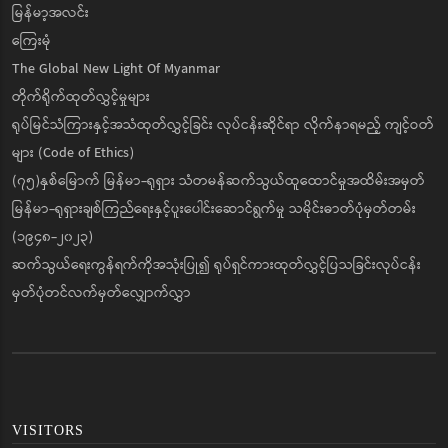
မြန်မာ့အလင်း
ကြေးမုံ
The Global New Light Of Myanmar
တိုက်ရိုက်ထုတ်လွှင့်မှုများ
ရုပ်မြင်သံကြားနှင့်အသံထုတ်လွှင့်ခြင်း လုပ်ငန်းဆိုင်ရာ လိုက်နာရမည့် ကျင့်ဝတ်
များ (Code of Ethics)
(၇၅)နှစ်မြောက် မြန်မာ-ရုရှား သံတမန်ဆက်သွယ်ထူထောင်မှုအထိမ်းအမှတ်
မြန်မာ-ရုရှားချစ်ကြည်ရေးနှင့်ပူးပေါင်းဆောင်ရွက်မှု သမိုင်းဓာတ်ပုံမှတ်တမ်း
(၁၉၄၈-၂၀၂၃)
ဆက်သွယ်ရေးကွန်ရက်ကိုအသုံးပြု၍ ရုပ်ရှင်ကားထုတ်လွှင့်ပြသခြင်းလုပ်ငန်း
မှတ်ပုံတင်လက်မှတ်လျှောက်လွှာ
VISITORS