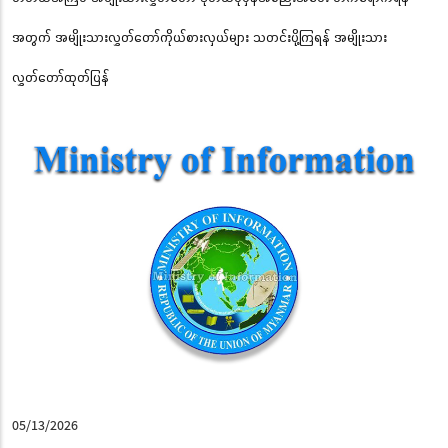
အတွက် အမျိုးသားလွှတ်တော်ကိုယ်စားလှယ်များ သတင်းပို့ကြရန် အမျိုးသား
လွှတ်တော်ထုတ်ပြန်
05/13/2026