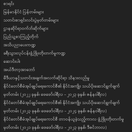
စာရင်း
မြန်မာနိုင်ငံ ပြန်တမ်းများ
သတင်းစာရှင်းလင်းပွဲမှတ်တမ်းများ
ဌာနဆိုင်ရာဝက်ဘ်ဆိုက်များ
ပြည်သူ့စာကြည့်တိုက်
အသိပညာပေးကဏ္ဍ
ခရီးသွားလုပ်ငန်းဖွံ့ဖြိုးတိုးတက်မှုကဏ္ဍ
ဆောင်းပါး
အယ်ဒီတာ့အာဘော်
မီဒီယာနှင့်သတင်းအချက်အလက်ဆိုင်ရာ သိနားလည်မှု
နိုင်ငံတော်စီမံအုပ်ချုပ်ရေးကောင်စီ၏ နိုင်ငံအကျိုး သယ်ပိုးဆောင်ရွက်ချက်
မှတ်တမ်း (၂၀၂၂ ခုနှစ်၊ ဖေဖော်ဝါရီလ - ၂၀၂၃ ခုနှစ်၊ ဇန်နဝါရီလ)
နိုင်ငံတော်စီမံအုပ်ချုပ်ရေးကောင်စီ၏ နိုင်ငံအကျိုး သယ်ပိုးဆောင်ရွက်ချက်
မှတ်တမ်း (၂၀၂၃ ခုနှစ်၊ ဖေဖော်ဝါရီလ - ၂၀၂၄ ခုနှစ်၊ ဇန်နဝါရီလ)
နိုင်ငံတော်စီမံအုပ်ချုပ်ရေးကောင်စီ တာဝန်ယူခဲ့သည့်ကာလ ဖွံ့ဖြိုးတိုးတက်မှု
မှတ်တမ်း (၂၀၂၁ ခုနှစ်၊ ဖေဖော်ဝါရီလ - ၂၀၂၃ ခုနှစ်၊ ဒီဇင်ဘာလ)