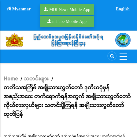
Skip
Myanmar
English
to
MOI News Mobile App
main
mTube Mobile App
content
Home
သတင်းများ
/
/
Breadcrumb
တတိယအကြိမ် အမျိုးသားလွှတ်တော် ဒုတိယပုံမှန်
အစည်းအဝေး တက်ရောက်ရန်အတွက် အမျိုးသားလွှတ်တော်
ကိုယ်စားလှယ်များ သတင်းပို့ကြရန် အမျိုးသားလွှတ်တော်
ထုတ်ပြန်
တတိယအကြိမ် အမျိုးသားလွှတ်တော် ဒုတိယပုံမှန်အစည်းအဝေး တက်ရောက်ရန်