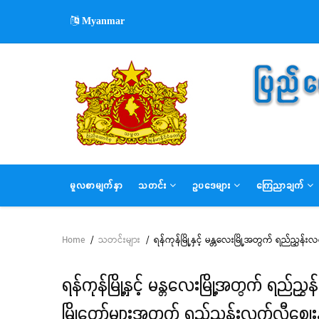
Skip
Myanmar
to
main
content
MAIN
မူလစာမျက်နှာ
သတင်း
ဥပဒေများ
ကြေညာချက်
NAVIGATION
Home
/
သတင်းများ
/
ရန်ကုန်မြို့နှင့် မန္တလေးမြို့အတွက် ရည်ညွှ
Breadcrumb
ရန်ကုန်မြို့နှင့် မန္တလေးမြို့အတွက် ရည်
မြို့တော်များအတွက် ရည်ညွှန်းလက်လီဈေးနှ