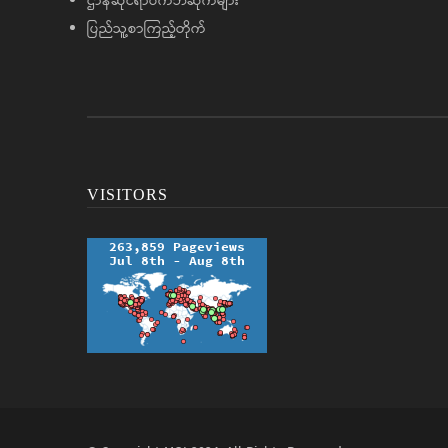
ဌာနဆိုင်ရာဝက်ဘ်ဆိုက်များ
ပြည်သူ့စာကြည့်တိုက်
VISITORS