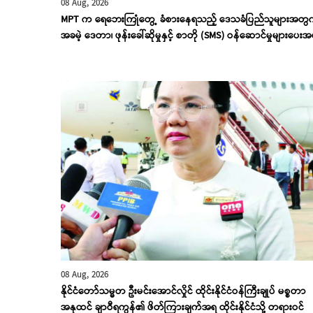
08 Aug, 2026
MPT က ရေဘေးကြုံတွေ့ ခံစားနေရသည့် ဒေသခံပြည်သူများအတွ
အခမဲ့ ဒေတာ၊ ဖုန်းခေါ်ဆိုမှုနှင့် စာတို (SMS) ဝန်ဆောင်မှုများပေးအ
08 Aug, 2026
နိုင်ငံတော်သမ္မတ ဦးမင်းအောင်လှိုင် ထိုင်းနိုင်ငံဝန်ကြီးချုပ် မစ္စတာ
အနုထင် ချာဝီရကွန်၏ ဖိတ်ကြားချက်အရ ထိုင်းနိုင်ငံသို့ တရားဝင်