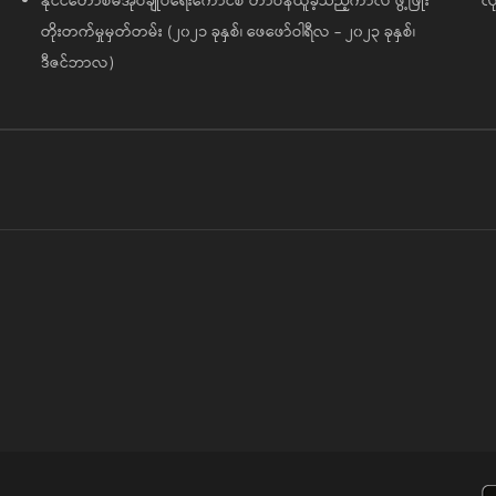
နိုင်ငံတော်စီမံအုပ်ချုပ်ရေးကောင်စီ တာဝန်ယူခဲ့သည့်ကာလ ဖွံ့ဖြိုး
လု
တိုးတက်မှုမှတ်တမ်း (၂၀၂၁ ခုနှစ်၊ ဖေဖော်ဝါရီလ - ၂၀၂၃ ခုနှစ်၊
ဒီဇင်ဘာလ)