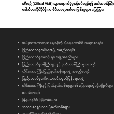
ခရီးစဉ် (Official Visit) သွားရောက်ခဲ့မှုနှင့်စပ်လျဉ်း၍ ဒုတိယဝန်ကြီး
ဒေါက်တာခိုင်ခိုင်စိုးက မီဒီယာများ၏မေးမြန်းမှုများ ဖြေကြား
အမျိုးသားကာကွယ်ရေးနှင့်လုံခြုံရေးကောင်စီ အမည်စာရင်း
ပြည်ထောင်စုအစိုးရအဖွဲ့ အမည်စာရင်း
ပြည်ထောင်စုအဆင့် ရုံး၊ အဖွဲ့အစည်းများ
ပြည်ထောင်စုဝန်ကြီးများနှင့် ဒုတိယဝန်ကြီးများစာရင်း
တိုင်းဒေသကြီး/ပြည်နယ်အစိုးရအဖွဲ့ အမည်စာရင်း
ပြည်ထောင်စုအစိုးရသတင်းထုတ်ပြန်ရေးအဖွဲ့
တိုင်းဒေသကြီးနှင့် ပြည်နယ်အစိုးရများ၏ ပြောရေးဆိုခွင့်ပုဂ္ဂိုလ်များ
အမည်စာရင်း
မြန်မာနိုင်ငံ ပြန်တမ်းများ
သတင်းစာရှင်းလင်းပွဲမှတ်တမ်းများ