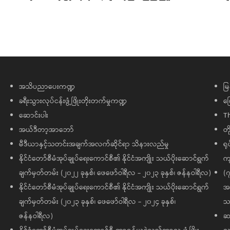
အသိပညာပေးကဏ္ဍ
မြ
ခရီးသွားလုပ်ငန်းဖွံ့ဖြိုးတိုးတက်မှုကဏ္ဍ
ကြ
ဆောင်းပါး
T
အယ်ဒီတာ့အာဘော်
တိ
မီဒီယာနှင့်သတင်းအချက်အလက်ဆိုင်ရာ သိနားလည်မှု
ရု
နိုင်ငံတော်စီမံအုပ်ချုပ်ရေးကောင်စီ၏ နိုင်ငံအကျိုး သယ်ပိုးဆောင်ရွက်
ကျ
ချက်မှတ်တမ်း (၂၀၂၂ ခုနှစ်၊ ဖေဖော်ဝါရီလ - ၂၀၂၃ ခုနှစ်၊ ဇန်နဝါရီလ)
(၇
နိုင်ငံတော်စီမံအုပ်ချုပ်ရေးကောင်စီ၏ နိုင်ငံအကျိုး သယ်ပိုးဆောင်ရွက်
အထ
ချက်မှတ်တမ်း (၂၀၂၃ ခုနှစ်၊ ဖေဖော်ဝါရီလ - ၂၀၂၄ ခုနှစ်၊
သမ
ဇန်နဝါရီလ)
ဆက