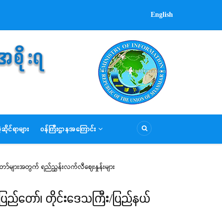
English
ဆိုင်ရာများ
ဝန်ကြီးဌာနအကြောင်း
ု့တော်များအတွက် ရည်ညွှန်းလက်လီဈေးနှုန်းများ
နေပြည်တော်၊ တိုင်းဒေသကြီး/ပြည်နယ်