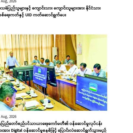
 Aug, 2026
သခံပြည်သူများနှင့် ကျောင်းသား ကျောင်းသူများအား နိုင်ငံသား
ိစစ်ရေးကတ်နှင့် UID ကတ်ဆောင်ရွက်ပေး
 Aug, 2026
ေပြည်တော်စည်ပင်သာယာရေးကော်မတီ၏ ဝန်ဆောင်မှုလုပ်ငန်း
ားအား Digital ဝန်ဆောင်မှုစနစ်ဖြင့် ပြောင်းလဲဆောင်ရွက်သွားမည်