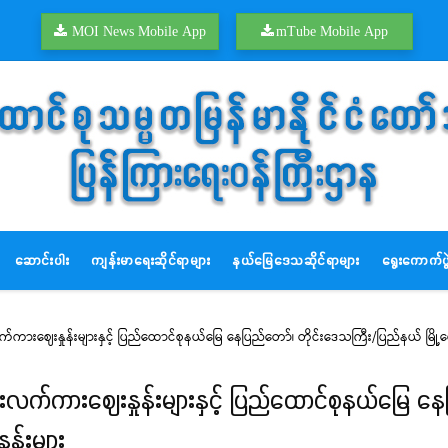
MOI News Mobile App
mTube Mobile App
ဆောင်းပါး
ကျန်းမာရေးဆိုင်ရာများ
နယ်မြေဒေသဆိုင်ရာများ
ရွေးကောက်ပွဲ
န်းလက်ကားဈေးနှုန်းများနှင့် ပြည်ထောင်စုနယ်မြေ နေပြည်တော်၊ တိုင်းဒေသကြီး/ပြည်နယ် မြိ
ညွှန်းလက်ကားဈေးနှုန်းများနှင့် ပြည်ထောင်စုနယ်မြေ 
ုန်းများ