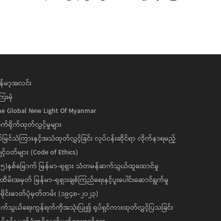
န်မာ့အလင်း
ေးမုံ
he Global New Light Of Myanmar
ုက်ရိုက်ထုတ်လွှင့်မှုများ
ပ်မြင်သံကြားနှင့်အသံထုတ်လွှင့်ခြင်း လုပ်ငန်းဆိုင်ရာ လိုက်နာရမည့်
င့်ဝတ်များ (Code of Ethics)
၅)နှစ်မြောက် မြန်မာ-ရုရှား သံတမန်ဆက်သွယ်ထူထောင်မှု
ိမ်းအမှတ် မြန်မာ-ရုရှားချစ်ကြည်ရေးနှင့်ပူးပေါင်းဆောင်ရွက်မှု
ိုင်းဓာတ်ပုံမှတ်တမ်း (၁၉၄၈-၂၀၂၃)
်သွယ်ရေးကွန်ရက်ကိုအသုံးပြု၍ ရုပ်ရှင်ကားထုတ်လွှင့်ပြသခြင်း