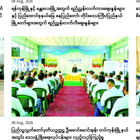
08 Aug, 2026
08
က်
ရန်ကုန်မြို့နှင့် မန္တလေးမြို့အတွက် ရည်ညွှန်းလက်ကားဈေးနှုန်းများ
ဒေ
ပ်
နှင့် ပြည်ထောင်စုနယ်မြေ နေပြည်တော်၊ တိုင်းဒေသကြီး/ပြည်နယ်
စ
မြို့တော်များအတွက် ရည်ညွှန်းလက်လီဈေးနှုန်းများ
08 Aug, 2026
08
ပြည်သူ့လွှတ်တော်ဒုတိယဥက္ကဋ္ဌ ဦးမောင်မောင်အုန်း တပ်ကုန်းမြို့နယ်
န
အတွင်း ဒေသဖွံ့ဖြိုးရေးလုပ်ငန်းများ လှည့်လည်ကြည့်ရှု
မျ