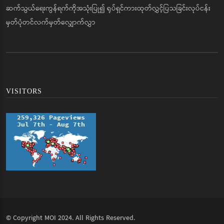
ဆက်သွယ်ရေးကွန်ရက်ကိုအသုံးပြု၍ ရုပ်ရှင်ကားထုတ်လွှင့်ပြသခြင်းလုပ်ငန်း
မှတ်ပုံတင်လက်မှတ်လျှောက်လွှာ
VISITORS
© Copyright
MOI
2024. All Rights Reserved.