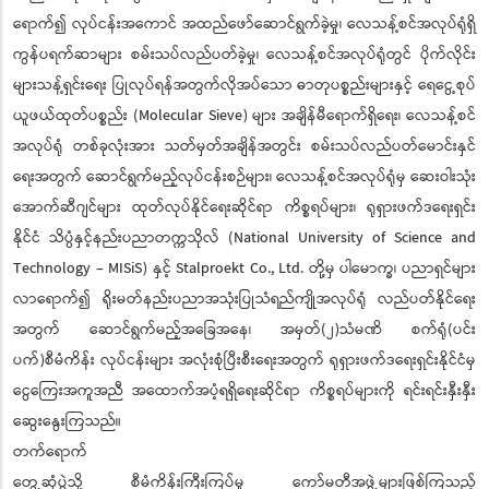
ရောက်၍ လုပ်ငန်းအကောင် အထည်ဖော်ဆောင်ရွက်ခဲ့မှု၊ လေသန့်စင်အလုပ်ရုံရှိ
ကွန်ပရက်ဆာများ စမ်းသပ်လည်ပတ်ခဲ့မှု၊ လေသန့်စင်အလုပ်ရုံတွင် ပိုက်လိုင်း
များသန့်ရှင်းရေး ပြုလုပ်ရန်အတွက်လိုအပ်သော ဓာတုပစ္စည်းများနှင့် ရေငွေ့စုပ်
ယူဖယ်ထုတ်ပစ္စည်း (Molecular Sieve) များ အချိန်မီရောက်ရှိရေး၊ လေသန့်စင်
အလုပ်ရုံ တစ်ခုလုံးအား သတ်မှတ်အချိန်အတွင်း စမ်းသပ်လည်ပတ်မောင်းနှင်
ရေးအတွက် ဆောင်ရွက်မည့်လုပ်ငန်းစဉ်များ၊ လေသန့်စင်အလုပ်ရုံမှ ဆေးဝါးသုံး
အောက်ဆီဂျင်များ ထုတ်လုပ်နိုင်ရေးဆိုင်ရာ ကိစ္စရပ်များ၊ ရုရှားဖက်ဒရေးရှင်း
နိုင်ငံ သိပ္ပံနှင့်နည်းပညာတက္ကသိုလ် (National University of Science and
Technology – MISiS) နှင့် Stalproekt Co., Ltd. တို့မှ ပါမောက္ခ၊ ပညာရှင်များ
လာရောက်၍ ရိုးမတ်နည်းပညာအသုံးပြုသံရည်ကျိုအလုပ်ရုံ လည်ပတ်နိုင်ရေး
အတွက် ဆောင်ရွက်မည့်အခြေအနေ၊ အမှတ်(၂)သံမဏိ စက်ရုံ(ပင်း
ပက်)စီမံကိန်း လုပ်ငန်းများ အလုံးစုံပြီးစီးရေးအတွက် ရုရှားဖက်ဒရေးရှင်းနိုင်ငံမှ
ငွေကြေးအကူအညီ အထောက်အပံ့ရရှိရေးဆိုင်ရာ ကိစ္စရပ်များကို ရင်းရင်းနှီးနှီး
ဆွေးနွေးကြသည်။
တက်ရောက်
တွေ့ဆုံပွဲသို့ စီမံကိန်းကြီးကြပ်မှု ကော်မတီအဖွဲ့များဖြစ်ကြသည့်