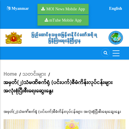
Skip
Myanmar
English
to
MOI News Mobile App
main
mTube Mobile App
content
Home
သတင်းများ
/
/
Breadcrumb
အမှတ်(၂)သံမဏိစက်ရုံ (ပင်းပက်)စီမံကိန်းလုပ်ငန်းများ
အလုံးစုံပြီးစီးရေးဆွေးနွေး
အမှတ်(၂)သံမဏိစက်ရုံ (ပင်းပက်)စီမံကိန်းလုပ်ငန်းများ အလုံးစုံပြီးစီးရေးဆွေးနွေး