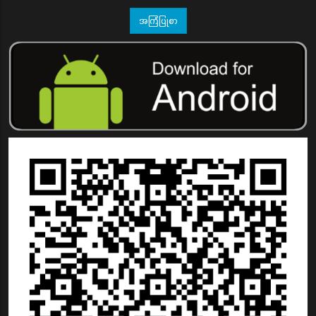
အကြံပြုစာ