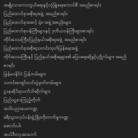
အမျိုးသားကာကွယ်ရေးနှင့်လုံခြုံရေးကောင်စီ အမည်စာရင်း
ပြည်ထောင်စုအစိုးရအဖွဲ့ အမည်စာရင်း
ပြည်ထောင်စုအဆင့် ရုံး၊ အဖွဲ့အစည်းများ
ပြည်ထောင်စုဝန်ကြီးများနှင့် ဒုတိယဝန်ကြီးများစာရင်း
တိုင်းဒေသကြီး/ပြည်နယ်အစိုးရအဖွဲ့ အမည်စာရင်း
ပြည်ထောင်စုအစိုးရသတင်းထုတ်ပြန်ရေးအဖွဲ့
တိုင်းဒေသကြီးနှင့် ပြည်နယ်အစိုးရများ၏ ပြောရေးဆိုခွင့်ပုဂ္ဂိုလ်များ အမည်
စာရင်း
မြန်မာနိုင်ငံ ပြန်တမ်းများ
သတင်းစာရှင်းလင်းပွဲမှတ်တမ်းများ
ဌာနဆိုင်ရာဝက်ဘ်ဆိုက်များ
ပြည်သူ့စာကြည့်တိုက်
အသိပညာပေးကဏ္ဍ
ခရီးသွားလုပ်ငန်းဖွံ့ဖြိုးတိုးတက်မှုကဏ္ဍ
ဆောင်းပါး
အယ်ဒီတာ့အာဘော်