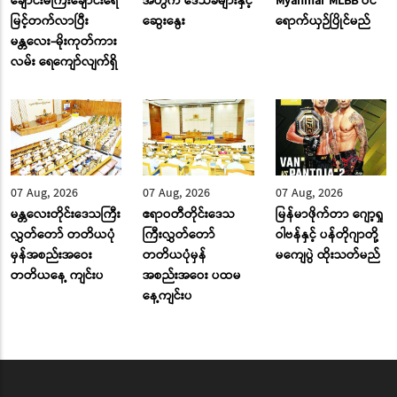
ချောင်းမကြီးချောင်းရေ
အတွက် ဒေသခံများနှင့်
Myanmar MLBB ဝင်
မြင့်တက်လာပြီး
ဆွေးနွေး
ရောက်ယှဉ်ပြိုင်မည်
မန္တလေး-မိုးကုတ်ကား
လမ်း ‌ရေ‌ကျော်လျက်ရှိ
07 Aug, 2026
07 Aug, 2026
07 Aug, 2026
မန္တလေးတိုင်းဒေသကြီး
ဧရာဝတီတိုင်းဒေသ
မြန်မာဖိုက်တာ ဂျော့ရှု
လွှတ်တော် တတိယပုံ
ကြီးလွှတ်တော်
ဝါဗန်နှင့် ပန်တိုဂျာတို့
မှန်အစည်းအဝေး
တတိယပုံမှန်
မကျေပွဲ ထိုးသတ်မည်
တတိယနေ့ ကျင်းပ
အစည်းအဝေး ပထမ
နေ့ကျင်းပ