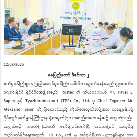
12/03/2025
နေပြည်တော် ဒီဇင်ဘာ ၂
စက်မှုဝန်ကြီးဌာန ပြည်ထောင်စုဝန်ကြီး ဒေါက်တာချာလီသန်းသည် ရုရှားဖက်ဒ
ရေးရှင်းနိုင်ငံ နိုင်ငံပိုင်အဖွဲ့အစည်း Rostec ၏ ကိုယ်စားလှယ် Mr. Pavel E.
Saplin နှင့် Tyazhpromexport (TPE) Co., Ltd. မှ Chief Engineer Mr.
Aleksandr Senin တို့ ဦးဆောင်သည့် ကိုယ်စားလှယ်အဖွဲ့အား ယနေ့မွန်းလွဲ
ပိုင်းတွင် စက်မှုဝန်ကြီးဌာန ရုံးအမှတ်(၃၀) အစည်းအဝေးခန်းမ၌ တွေ့ဆုံသည်။
တွေ့ဆုံစဉ် အမှတ်(၂)သံမဏိ စက်ရုံ(ပင်းပက်)ရှိ လေသန့်စင် အလုပ်ရုံ
လည်ပတ်နိုင်ရေးအတွက် TPE Co., Ltd. မှ အင်ဂျင်နီယာ ပညာရှင်များ လာ