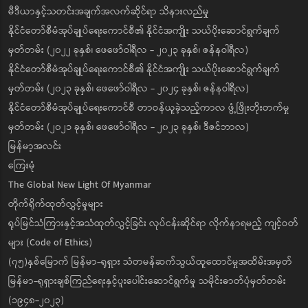
မီဒီယာနှင့်သတင်းအချက်အလက်ဆိုင်ရာ သိနားလည်မှု
နိုင်ငံတော်စီမံအုပ်ချုပ်ရေးကောင်စီ၏ နိုင်ငံအကျိုး သယ်ပိုးဆောင်ရွက်ချက်
မှတ်တမ်း (၂၀၂၂ ခုနှစ်၊ ဖေဖော်ဝါရီလ - ၂၀၂၃ ခုနှစ်၊ ဇန်နဝါရီလ)
နိုင်ငံတော်စီမံအုပ်ချုပ်ရေးကောင်စီ၏ နိုင်ငံအကျိုး သယ်ပိုးဆောင်ရွက်ချက်
မှတ်တမ်း (၂၀၂၃ ခုနှစ်၊ ဖေဖော်ဝါရီလ - ၂၀၂၄ ခုနှစ်၊ ဇန်နဝါရီလ)
နိုင်ငံတော်စီမံအုပ်ချုပ်ရေးကောင်စီ တာဝန်ယူခဲ့သည့်ကာလ ဖွံ့ဖြိုးတိုးတက်မှု
မှတ်တမ်း (၂၀၂၁ ခုနှစ်၊ ဖေဖော်ဝါရီလ - ၂၀၂၃ ခုနှစ်၊ ဒီဇင်ဘာလ)
မြန်မာ့အလင်း
ကြေးမုံ
The Global New Light Of Myanmar
တိုက်ရိုက်ထုတ်လွှင့်မှုများ
ရုပ်မြင်သံကြားနှင့်အသံထုတ်လွှင့်ခြင်း လုပ်ငန်းဆိုင်ရာ လိုက်နာရမည့် ကျင့်ဝတ်
များ (Code of Ethics)
(၇၅)နှစ်မြောက် မြန်မာ-ရုရှား သံတမန်ဆက်သွယ်ထူထောင်မှုအထိမ်းအမှတ်
မြန်မာ-ရုရှားချစ်ကြည်ရေးနှင့်ပူးပေါင်းဆောင်ရွက်မှု သမိုင်းဓာတ်ပုံမှတ်တမ်း
(၁၉၄၈-၂၀၂၃)