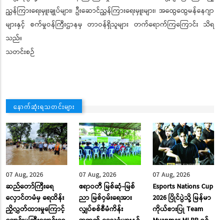
ညွှန်ကြားရေးမှူးချုပ်များ၊ ဦးဆောင်ညွှန်ကြားရေးမှူးများ၊ အထွေထွေမန်နေဂျာ
များနှင့် စက်မှုဝန်ကြီးဌာနမှ တာဝန်ရှိသူများ တက်ရောက်ကြကြောင်း သိရ
သည်။
သတင်းစဉ်
နောက်ဆုံးရသတင်းများ
07 Aug, 2026
07 Aug, 2026
07 Aug, 2026
ဆည်တော်ကြီးရေ
ဧရာဝတီ မြစ်ဆုံ-မြစ်
Esports Nations Cup
လှောင်တမံမှ ရေထိန်း
ညာ မြစ်ဝှမ်းရေအား
2026 ပြိုင်ပွဲသို့ မြန်မာ
ညှိလွှတ်ထားမှုကြောင့်
လျှပ်စစ်စီမံကိန်း
ကိုယ်စားပြု Team