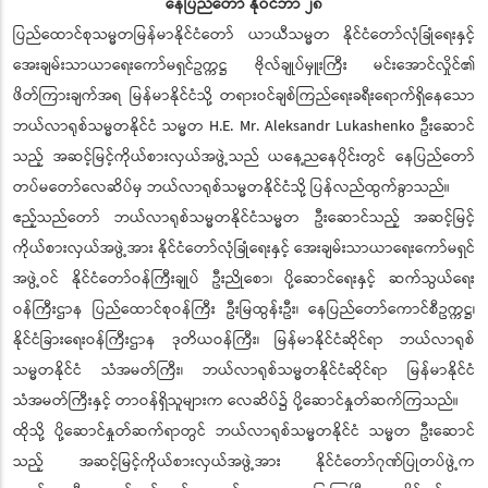
နေပြည်တော် နိုဝင်ဘာ ၂၈
ပြည်ထောင်စုသမ္မတမြန်မာနိုင်ငံတော် ယာယီသမ္မတ နိုင်ငံတော်လုံခြုံရေးနှင့်
အေးချမ်းသာယာရေးကော်မရှင်ဥက္ကဋ္ဌ ဗိုလ်ချုပ်မှူးကြီး မင်းအောင်လှိုင်၏
ဖိတ်ကြားချက်အရ မြန်မာနိုင်ငံသို့ တရားဝင်ချစ်ကြည်ရေးခရီးရောက်ရှိနေသော
ဘယ်လာရုစ်သမ္မတနိုင်ငံ သမ္မတ H.E. Mr. Aleksandr Lukashenko ဦးဆောင်
သည့် အဆင့်မြင့်ကိုယ်စားလှယ်အဖွဲ့သည် ယနေ့ညနေပိုင်းတွင် နေပြည်တော်
တပ်မတော်လေဆိပ်မှ ဘယ်လာရုစ်သမ္မတနိုင်ငံသို့ ပြန်လည်ထွက်ခွာသည်။
ဧည့်သည်တော် ဘယ်လာရုစ်သမ္မတနိုင်ငံသမ္မတ ဦးဆောင်သည့် အဆင့်မြင့်
ကိုယ်စားလှယ်အဖွဲ့အား နိုင်ငံတော်လုံခြုံရေးနှင့် အေးချမ်းသာယာရေးကော်မရှင်
အဖွဲ့ဝင် နိုင်ငံတော်ဝန်ကြီးချုပ် ဦးညိုစော၊ ပို့ဆောင်ရေးနှင့် ဆက်သွယ်ရေး
ဝန်ကြီးဌာန ပြည်ထောင်စုဝန်ကြီး ဦးမြထွန်းဦး၊ နေပြည်တော်ကောင်စီဥက္ကဋ္ဌ၊
နိုင်ငံခြားရေးဝန်ကြီးဌာန ဒုတိယဝန်ကြီး၊ မြန်မာနိုင်ငံဆိုင်ရာ ဘယ်လာရုစ်
သမ္မတနိုင်ငံ သံအမတ်ကြီး၊ ဘယ်လာရုစ်သမ္မတနိုင်ငံဆိုင်ရာ မြန်မာနိုင်ငံ
သံအမတ်ကြီးနှင့် တာဝန်ရှိသူများက လေဆိပ်၌ ပို့ဆောင်နှုတ်ဆက်ကြသည်။
ထိုသို့ ပို့ဆောင်နှုတ်ဆက်ရာတွင် ဘယ်လာရုစ်သမ္မတနိုင်ငံ သမ္မတ ဦးဆောင်
သည့် အဆင့်မြင့်ကိုယ်စားလှယ်အဖွဲ့အား နိုင်ငံတော်ဂုဏ်ပြုတပ်ဖွဲ့က