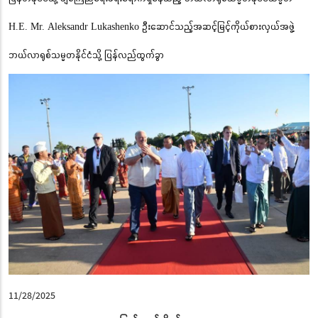
H.E. Mr. Aleksandr Lukashenko ဦးဆောင်သည့်အဆင့်မြင့်ကိုယ်စားလှယ်အဖွဲ့
ဘယ်လာရုစ်သမ္မတနိုင်ငံသို့ ပြန်လည်ထွက်ခွာ
11/28/2025