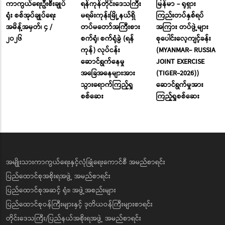
ကာကွယ်ရေးဦးစီးချုပ်
ရန်ကုန်တိုင်းဒေသကြီး
မြန်မာ - ရုရှား
ရုံး စစ်အုပ်ချုပ်ရေး
မရမ်းကုန်းမြို့နယ်ရှိ
ကြည်းတပ်နှစ်ရပ်
အမိန့်အမှတ်၊ ၄ /
တပ်မတော်အကြီးစား
အကြား တပ်ဖွဲ့များ
၂၀၂၆
စက်ရုံ၊ စက်ရုံခွဲ (ရန်
စုပေါင်းလေ့ကျင့်ခန်း
ကုန်) လုပ်ငန်း
(MYANMAR- RUSSIA
ဆောင်ရွက်နေမှု
JOINT EXERCISE
အခြေအနေများအား
(TIGER-2026))
သွားရောက်ကြည့်ရှု
ဆောင်ရွက်မှုအား
စစ်ဆေး
ကြည့်ရှုစစ်ဆေး
အမျိုးသားကာကွယ်ရေးနှင့်လုံခြုံရေးကောင်စီ အမည်စာရင်း
ပြည်ထောင်စုအစိုးရအဖွဲ့ အမည်စာရင်း
ပြည်ထောင်စုအဆင့် ရုံး၊ အဖွဲ့အစည်းများ
ပြည်ထောင်စုဝန်ကြီးများနှင့် ဒုတိယဝန်ကြီးများစာရင်း
တိုင်းဒေသကြီး/ပြည်နယ်အစိုးရအဖွဲ့ အမည်စာရင်း