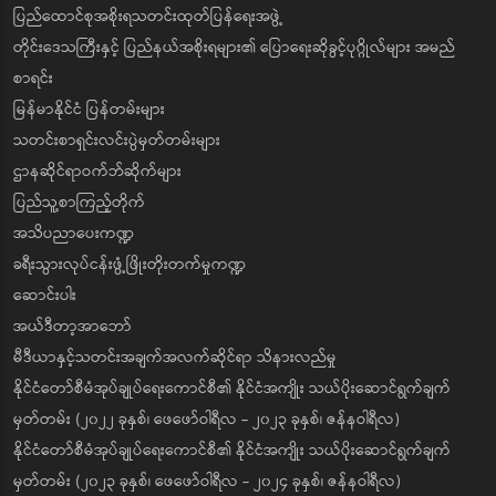
ပြည်ထောင်စုအစိုးရသတင်းထုတ်ပြန်ရေးအဖွဲ့
တိုင်းဒေသကြီးနှင့် ပြည်နယ်အစိုးရများ၏ ပြောရေးဆိုခွင့်ပုဂ္ဂိုလ်များ အမည်
စာရင်း
မြန်မာနိုင်ငံ ပြန်တမ်းများ
သတင်းစာရှင်းလင်းပွဲမှတ်တမ်းများ
ဌာနဆိုင်ရာဝက်ဘ်ဆိုက်များ
ပြည်သူ့စာကြည့်တိုက်
အသိပညာပေးကဏ္ဍ
ခရီးသွားလုပ်ငန်းဖွံ့ဖြိုးတိုးတက်မှုကဏ္ဍ
ဆောင်းပါး
အယ်ဒီတာ့အာဘော်
မီဒီယာနှင့်သတင်းအချက်အလက်ဆိုင်ရာ သိနားလည်မှု
နိုင်ငံတော်စီမံအုပ်ချုပ်ရေးကောင်စီ၏ နိုင်ငံအကျိုး သယ်ပိုးဆောင်ရွက်ချက်
မှတ်တမ်း (၂၀၂၂ ခုနှစ်၊ ဖေဖော်ဝါရီလ - ၂၀၂၃ ခုနှစ်၊ ဇန်နဝါရီလ)
နိုင်ငံတော်စီမံအုပ်ချုပ်ရေးကောင်စီ၏ နိုင်ငံအကျိုး သယ်ပိုးဆောင်ရွက်ချက်
မှတ်တမ်း (၂၀၂၃ ခုနှစ်၊ ဖေဖော်ဝါရီလ - ၂၀၂၄ ခုနှစ်၊ ဇန်နဝါရီလ)