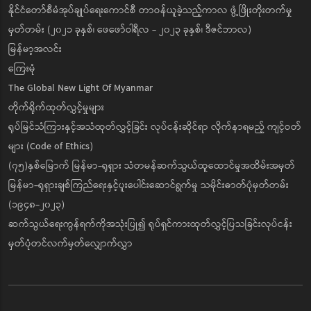
နိုင်ငံတော်စီမံအုပ်ချုပ်ရေးကောင်စီ တာဝန်ယူခဲ့သည့်ကာလ ဖွံ့ဖြိုးတိုးတက်မှု
မှတ်တမ်း (၂၀၂၁ ခုနှစ်၊ ဖေဖော်ဝါရီလ - ၂၀၂၃ ခုနှစ်၊ ဒီဇင်ဘာလ)
မြန်မာ့အလင်း
ကြေးမုံ
The Global New Light Of Myanmar
တိုက်ရိုက်ထုတ်လွှင့်မှုများ
ရုပ်မြင်သံကြားနှင့်အသံထုတ်လွှင့်ခြင်း လုပ်ငန်းဆိုင်ရာ လိုက်နာရမည့် ကျင့်ဝတ်
များ (Code of Ethics)
(၇၅)နှစ်မြောက် မြန်မာ-ရုရှား သံတမန်ဆက်သွယ်ထူထောင်မှုအထိမ်းအမှတ်
မြန်မာ-ရုရှားချစ်ကြည်ရေးနှင့်ပူးပေါင်းဆောင်ရွက်မှု သမိုင်းဓာတ်ပုံမှတ်တမ်း
(၁၉၄၈-၂၀၂၃)
ဆက်သွယ်ရေးကွန်ရက်ကိုအသုံးပြု၍ ရုပ်ရှင်ကားထုတ်လွှင့်ပြသခြင်းလုပ်ငန်း
မှတ်ပုံတင်လက်မှတ်လျှောက်လွှာ