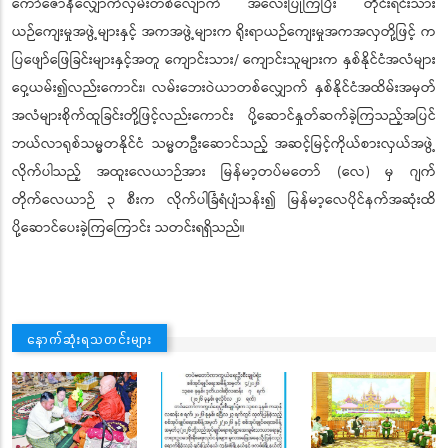
ကော်ဇောနီလျှောက်လှမ်းတစ်လျောက် အလေးပြုကြပြီး တိုင်းရင်းသား
ယဉ်ကျေးမှုအဖွဲ့များနှင့် အကအဖွဲ့များက ရိုးရာယဉ်ကျေးမှုအကအလှတို့ဖြင့် က
ပြဖျော်ဖြေခြင်းများနှင့်အတူ ကျောင်းသား/ ကျောင်းသူများက နှစ်နိုင်ငံအလံများ
ဝှေ့ယမ်း၍လည်းကောင်း၊ လမ်းဘေးဝဲယာတစ်လျှောက် နှစ်နိုင်ငံအထိမ်းအမှတ်
အလံများစိုက်ထူခြင်းတို့ဖြင့်လည်းကောင်း ပို့ဆောင်နှုတ်ဆက်ခဲ့ကြသည့်အပြင်
ဘယ်လာရုစ်သမ္မတနိုင်ငံ သမ္မတဦးဆောင်သည့် အဆင့်မြင့်ကိုယ်စားလှယ်အဖွဲ့
လိုက်ပါသည့် အထူးလေယာဉ်အား မြန်မာ့တပ်မတော် (လေ) မှ ဂျက်
တိုက်လေယာဉ် ၃ စီးက လိုက်ပါခြံရံပျံသန်း၍ မြန်မာ့လေပိုင်နက်အဆုံးထိ
ပို့ဆောင်ပေးခဲ့ကြကြောင်း သတင်းရရှိသည်။
နောက်ဆုံးရသတင်းများ