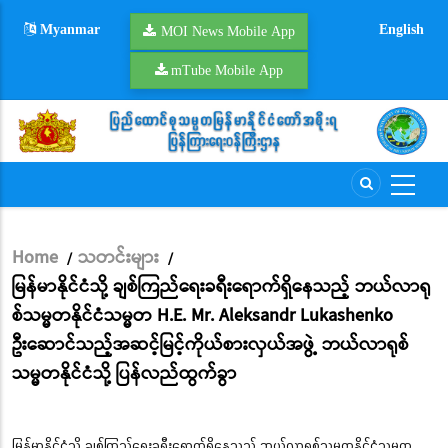
Skip
Myanmar
English
to
MOI News Mobile App
main
mTube Mobile App
content
Home
သတင်းများ
/
/
Breadcrumb
မြန်မာနိုင်ငံသို့ ချစ်ကြည်ရေးခရီးရောက်ရှိနေသည့် ဘယ်လာရု
စ်သမ္မတနိုင်ငံသမ္မတ H.E. Mr. Aleksandr Lukashenko
ဦးဆောင်သည့်အဆင့်မြင့်ကိုယ်စားလှယ်အဖွဲ့ ဘယ်လာရုစ်
သမ္မတနိုင်ငံသို့ ပြန်လည်ထွက်ခွာ
မြန်မာနိုင်ငံသို့ ချစ်ကြည်ရေးခရီးရောက်ရှိနေသည့် ဘယ်လာရုစ်သမ္မတနိုင်ငံသမ္မတ