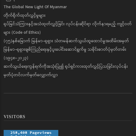
ကြေးမုံ
The Global New Light Of Myanmar
တိုက်ရိုက်ထုတ်လွှင့်မှုများ
ရုပ်မြင်သံကြားနှင့်အသံထုတ်လွှင့်ခြင်း လုပ်ငန်းဆိုင်ရာ လိုက်နာရမည့် ကျင့်ဝတ်
များ (Code of Ethics)
(၇၅)နှစ်မြောက် မြန်မာ-ရုရှား သံတမန်ဆက်သွယ်ထူထောင်မှုအထိမ်းအမှတ်
မြန်မာ-ရုရှားချစ်ကြည်ရေးနှင့်ပူးပေါင်းဆောင်ရွက်မှု သမိုင်းဓာတ်ပုံမှတ်တမ်း
(၁၉၄၈-၂၀၂၃)
ဆက်သွယ်ရေးကွန်ရက်ကိုအသုံးပြု၍ ရုပ်ရှင်ကားထုတ်လွှင့်ပြသခြင်းလုပ်ငန်း
မှတ်ပုံတင်လက်မှတ်လျှောက်လွှာ
VISITORS