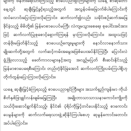
များကို ဖန်တီးရေးသားကြသည့် စာပေပညာရှင်ကြီးများကို ယနေ့ စာဆိုတော်
နေ့တွင် ဆုချီးမြှင့်ခွင့်ရသည့်အတွက် အလွန်ဝမ်းမြောက်မိပါကြောင်းကို
ထပ်လောင်းပြောကြားလိုကြောင်း၊ ဆက်လက်၍လည်း သမိုင်းစဉ်ဆက်အခြေ
ခိုင်ခဲ့သည့် မိမိတို့၏ မြန်မာစာပေပင်မကြီး လဲကျမသွားစေရေး စုပေါင်းအင်အား
ဖြင့် ဆက်လက်ပြုစုစောင့်ရှောက်ကြရန် မှာကြားလိုကြောင်း၊ အထူးသဖြင့်
တန်ဖိုးမဖြတ်နိုင်သည့် စာပေယဉ်ကျေးမှုများကို နောင်လာနောက်သား
မျိုးဆက်တို့အတွက် လက်ဆင့်ကမ်းအမွေအဖြစ်ပေးအပ်နိုင်ကြပြီး ပြောင်းလဲ
ဖွံ့ဖြိုးလာသည့် ခေတ်ကာလများနှင့်အတူ အလျဉ်မပြတ် စီးဆင်းနိုင်သည့်
မြန်မာစာပေရေစီးကြောင်း တည်တံ့ခိုင်မြဲအောင် ဆက်လက်ကြိုးပမ်းကြပါစို့ဟု
တိုက်တွန်းပြောကြားလိုကြောင်း။
ယနေ့ ဆုချီးမြှင့်ခံကြရသည့် စာပေပညာရှင်ကြီးများ အသက်ရှည်ကျန်းမာ ကိုယ်
စိတ်နှစ်ဖြာရွှင်လန်းချမ်းမြေ့ကြပြီး အမျိုးဘာသာသာသနာကောင်းကျိုးကို
သယ်ပိုးဆောင်ရွက်နိုင်သည့်၊ နိုင်ငံ၏ ပုံရိပ်ကိုမြှင့်တင်ပေးနိုင်သည့် စာကောင်း
ပေမွန်များကို ဆက်လက်ရေးသားဖွဲ့ဆိုနိုင်ကြပါစေဟု ဆုမွန်ကောင်းတောင်း
အပ်ပါကြောင်း။