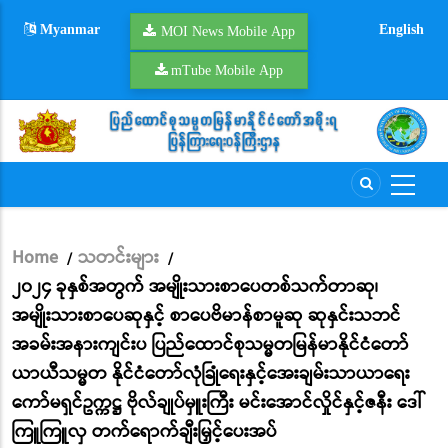
Skip
Myanmar
English
to
MOI News Mobile App
main
mTube Mobile App
content
Home
သတင်းများ
/
/
Breadcrumb
၂၀၂၄ ခုနှစ်အတွက် အမျိုးသားစာပေတစ်သက်တာဆု၊
အမျိုးသားစာပေဆုနှင့် စာပေဗိမာန်စာမူဆု ဆုနှင်းသဘင်
အခမ်းအနားကျင်းပ ပြည်ထောင်စုသမ္မတမြန်မာနိုင်ငံတော်
ယာယီသမ္မတ နိုင်ငံတော်လုံခြုံရေးနှင့်အေးချမ်းသာယာရေး
ကော်မရှင်ဥက္ကဋ္ဌ ဗိုလ်ချုပ်မှူးကြီး မင်းအောင်လှိုင်နှင့်ဇနီး ဒေါ်
ကြူကြူလှ တက်ရောက်ချီးမြှင့်ပေးအပ်