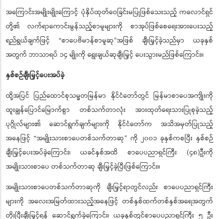
လာခဲ့ပြီဖြစ်ကြောင်း။
အကြောင်းအမျိုးမျိုးကြောင့် ပုံနှိပ်ထုတ်ဝေခြင်းမပြုဖြစ်သေးသည့် ကလောင်ရှင်
တို့၏ လက်ရာကောင်းမွန်သည့်စာမူများကို စာအုပ်ဖြစ်စေရေးအားပေးသည့်
ရည်ရွယ်ချက်ဖြင့် “စာပေဗိမာန်စာမူဆု
အဖြစ် ချီးမြှင့်ခဲ့သည်မှာ ယခုနှစ်
”
အတွက် ဘာသာရပ် ၁၄ မျိုးကို ရွေးချယ်ဆုချီးမြှင့် ပေးသွားမည်ဖြစ်ကြောင်း။
နှစ်စဉ်ချီးမြှင့်ပေးအပ်ခဲ့
ထို့အပြင် ပြည်ထောင်စုသမ္မတမြန်မာ နိုင်ငံတော်တွင် မြန်မာစာပေအကျိုးကို
ထူးချွန်ပြောင်မြောက်စွာ တစ်သက်တာလုံး အားထုတ်ရေးသားပြုစုခဲ့သည့်
ပုဂ္ဂိုလ်များ၏ ဆောင်ရွက်ချက်များကို နိုင်ငံတော်က အသိအမှတ်ပြုသည့်
အနေဖြင့် “အမျိုးသားစာပေတစ်သက်တာဆု
ကို ၂၀၀၁ ခုနှစ်ကစပြီး နှစ်စဉ်
”
ချီးမြှင့်ပေးအပ်ခဲ့ကြောင်း၊ ယခင်နှစ်အထိ စာပေပညာရှင်ကြီး (၄၈)ဦးကို
အမျိုးသားစာပေ တစ်သက်တာဆု ချီးမြှင့်ခဲ့ပြီးဖြစ်ကြောင်း။
အမျိုးသားစာပေတစ်သက်တာဆုကို ချီးမြှင့်ရာတွင်လည်း စာပေပညာရှင်ကြီး
များကို အလေးအမြတ်ထားသည့်အနေဖြင့် တစ်နှစ်ထက်တစ်နှစ်အရေအတွက်