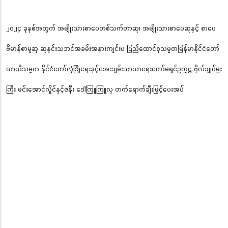
၂၀၂၄ ခုနှစ်အတွက် အမျိုးသားစာပေတစ်သက်တာဆု၊ အမျိုးသားစာပေဆုနှင့် စာပေ
ဗိမာန်စာမူဆု ဆုနှင်းသဘင်အခမ်းအနားကျင်းပ ပြည်ထောင်စုသမ္မတမြန်မာနိုင်ငံတော်
ယာယီသမ္မတ နိုင်ငံတော်လုံခြုံရေးနှင့်အေးချမ်းသာယာရေးကော်မရှင်ဥက္ကဋ္ဌ ဗိုလ်ချုပ်မှူး
ကြီး မင်းအောင်လှိုင်နှင့်ဇနီး ဒေါ်ကြူကြူလှ တက်ရောက်ချီးမြှင့်ပေးအပ်