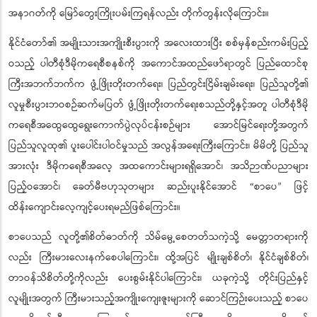
အချင်းချင်း စည်းလုံးညီညွတ်မှု၊ စိတ်ရှည်သည်းခံမှုနှင့် ပိုမိုကောင်းမွန်သည့်
အနာဂတ်ကို မြော်တွေးကြိုးပမ်းကြရန်လည်း တိုက်တွန်းလိုကြောင်း။
နိုင်ငံတော်၏ အမျိုးသားအကျိုးစီးပွားကို အလေးထားပြီး စစ်မှန်စည်းကမ်းပြည့်
ဝသည့် ပါတီစုံဒီမိုကရေစီစနစ်ကို အကောင်အထည်ဖော်ရာတွင် ပြည်ထောင်စု
ကြီးအဘက်ဘက်က ဖွံ့ဖြိုးတိုးတက်ရေး၊ ပြည်တွင်းငြိမ်းချမ်းရေး၊ ပြည်သူတို့၏
လူမှုစီးပွားဘဝစဉ်ဆက်မပြတ် ဖွံ့ဖြိုးတိုးတက်ရေးစသည်တို့နှင့်အတူ ပါတီစုံဒီမို
ကရေစီအထွေထွေရွေးကောက်ပွဲလုပ်ငန်းစဉ်များ အောင်မြင်ရေးတို့အတွက်
ပြည်သူလူထု၏ ပူးပေါင်းပါဝင်မှုသည် အလွန်အရေးကြီးကြောင်း၊ မိမိတို့ ပြည်သူ
အားလုံး ဒီမိုကရေစီအလေ့ အထကောင်းများရရှိအောင်၊ အသိဉာဏ်ပညာများ
ပြည့်ဝအောင်၊ ခေတ်မီဗဟုသုတများ ဆည်းပူးနိုင်အောင် “စာပေ
ဖြင့်
”
ထိန်းကျောင်းလေ့ကျင့်ပေးရမည်ဖြစ်ကြောင်း။
စာပေသည် လူတို့၏စိတ်ဓာတ်ကို သိမ်မွေ့စေတတ်သကဲ့သို့ မေတ္တာတရားကို
လည်း ကြီးမားလေးနက်စေပါကြောင်း၊ ထို့အပြင် မျိုးချစ်စိတ်၊ နိုင်ငံချစ်စိတ်၊
တာဝန်သိစိတ်တို့ကိုလည်း ပေးစွမ်းနိုင်ပါကြောင်း၊ ယခုကဲ့သို့ တိုင်းပြည်နှင့်
လူမျိုးအတွက် ကြီးမားသည့်အကျိုးကျေးဇူးများကို ဆောင်ကြဉ်းပေးသည့် စာပေ