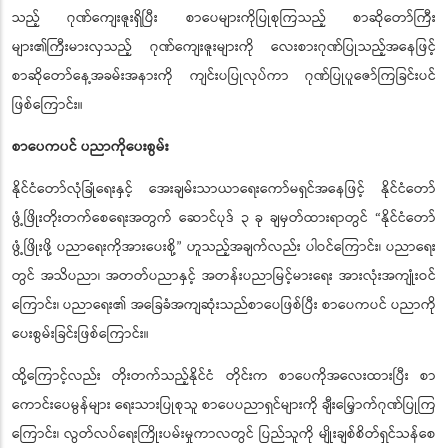
လာခြင်းလည်းဖြစ်ကြောင်း၊ ထို့ကြောင့် စာပေသည် အလေးအမြတ်ထားအပ်
သည့် ဂုဏ်ကျေးဇူးရှိပြီး စာပေများကိုပြုစုကြသည့် စာဆိုတော်ကြီး
များ၏ကြီးမားလှသည့် ဂုဏ်ကျေးဇူးများကို လေးစားဂုဏ်ပြုသည့်အနေဖြင့်
စာဆိုတော်နေ့အခမ်းအနားကို ကျင်းပပြုလုပ်ကာ ဂုဏ်ပြုပူဇော်ကြခြင်းပင်
ဖြစ်ကြောင်း။
စာပေကပင် ပညာကိုပေးစွမ်း
နိုင်ငံတော်လုံခြုံရေးနှင့် အေးချမ်းသာယာရေးကော်မရှင်အနေဖြင့် နိုင်ငံတော်
ဖွံ့ဖြိုးတိုးတက်စေရေးအတွက် ဆောင်ပုဒ် ၃ ခု ချမှတ်ထားရာတွင် “နိုင်ငံတော်
ဖွံ့ဖြိုးဖို့ ပညာရေးကိုအားပေးစို့
ဟူသည့်အချက်လည်း ပါဝင်ကြောင်း၊ ပညာရေး
”
တွင် အသိပညာ၊ အတတ်ပညာနှင့် အတန်းပညာမြင့်မားရေး အားလုံးအကျုံးဝင်
ကြောင်း၊ ပညာရေး၏ အခြေခံအကျဆုံးသည်စာပေဖြစ်ပြီး စာပေကပင် ပညာကို
ပေးစွမ်းခြင်းဖြစ်ကြောင်း။
ထို့ကြောင့်လည်း တိုးတက်သည့်နိုင်ငံ တိုင်းက စာပေကိုအလေးထားပြီး စာ
ကောင်းပေမွန်များ ရေးသားပြုစုသူ စာပေပညာရှင်များကို ချီးမြှောက်ဂုဏ်ပြုကြ