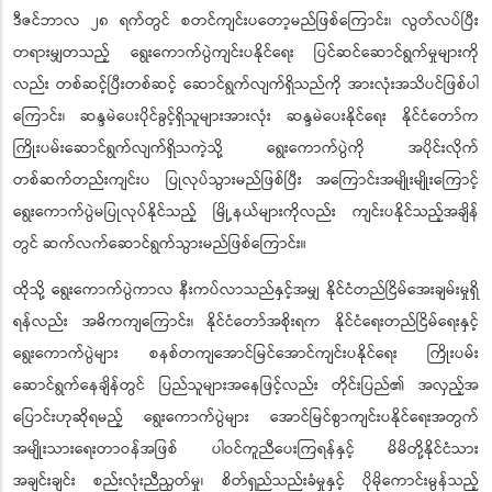
မိမိတို့နိုင်ငံ၏ ပါတီစုံဒီမိုကရေစီ အထွေထွေရွေးကောက်ပွဲကြီးကို ၂၀၂၅ ခုနှစ်၊
ဒီဇင်ဘာလ ၂၈ ရက်တွင် စတင်ကျင်းပတော့မည်ဖြစ်ကြောင်း၊ လွတ်လပ်ပြီး
တရားမျှတသည့် ရွေးကောက်ပွဲကျင်းပနိုင်ရေး ပြင်ဆင်ဆောင်ရွက်မှုများကို
လည်း တစ်ဆင့်ပြီးတစ်ဆင့် ဆောင်ရွက်လျက်ရှိသည်ကို အားလုံးအသိပင်ဖြစ်ပါ
ကြောင်း၊ ဆန္ဒမဲပေးပိုင်ခွင့်ရှိသူများအားလုံး ဆန္ဒမဲပေးနိုင်ရေး နိုင်ငံတော်က
ကြိုးပမ်းဆောင်ရွက်လျက်ရှိသကဲ့သို့ ရွေးကောက်ပွဲကို အပိုင်းလိုက်
တစ်ဆက်တည်းကျင်းပ ပြုလုပ်သွားမည်ဖြစ်ပြီး အကြောင်းအမျိုးမျိုးကြောင့်
ရွေးကောက်ပွဲမပြုလုပ်နိုင်သည့် မြို့နယ်များကိုလည်း ကျင်းပနိုင်သည့်အချိန်
တွင် ဆက်လက်ဆောင်ရွက်သွားမည်ဖြစ်ကြောင်း။
ထိုသို့ ရွေးကောက်ပွဲကာလ နီးကပ်လာသည်နှင့်အမျှ နိုင်ငံတည်ငြိမ်အေးချမ်းမှုရှိ
ရန်လည်း အဓိကကျကြောင်း၊ နိုင်ငံတော်အစိုးရက နိုင်ငံရေးတည်ငြိမ်ရေးနှင့်
ရွေးကောက်ပွဲများ စနစ်တကျအောင်မြင်အောင်ကျင်းပနိုင်ရေး
ကြိုးပမ်း
ဆောင်ရွက်နေချိန်တွင် ပြည်သူများအနေဖြင့်လည်း တိုင်းပြည်၏ အလှည့်အ
ပြောင်းဟုဆိုရမည့် ရွေးကောက်ပွဲများ အောင်မြင်စွာကျင်းပနိုင်ရေးအတွက်
အမျိုးသားရေးတာဝန်အဖြစ် ပါဝင်ကူညီပေးကြရန်နှင့် မိမိတို့နိုင်ငံသား