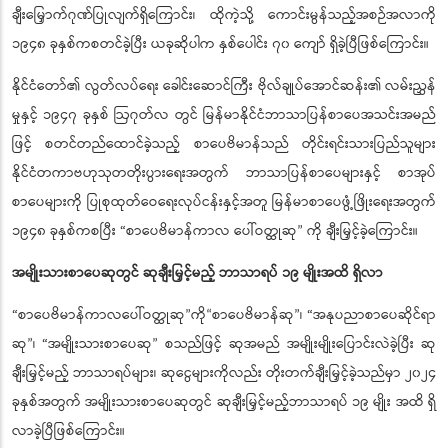
အမျိုးသားစာပေဆုအဖြစ်ရွေးချယ်ပြီး စာဆိုတော်နေ့ရောက်တိုင်း နှစ်စဉ်
ချီးမြှောက်ဂုဏ်ပြုလျက်ရှိကြောင်း၊ ထိုကဲ့သို့ ကောင်းမွန်သည့်အစဉ်အလာကို
၁၉၄၈ ခုနှစ်ကစတင်ခဲ့ပြီး ယခုဆိုပါက နှစ်ပေါင်း ၇၀ ကျော် ရှိခဲ့ပြီဖြစ်ကြောင်း။
နိုင်ငံတော်၏ လွတ်လပ်ရေး ခေါင်းဆောင်ကြီး ဗိုလ်ချုပ်အောင်ဆန်း၏ လမ်းညွှန်
မှုနှင့် ၁၉၄၇ ခုနှစ် ဩဂုတ်လ တွင် မြန်မာနိုင်ငံဘာသာပြန်စာပေအသင်းအမည်
ဖြင့် စတင်တည်ထောင်ခဲ့သည့် စာပေဗိမာန်သည် တိုင်းရင်းသားပြည်သူများ
နိုင်ငံတကာဗဟုသုတတိုးပွားရေးအတွက် ဘာသာပြန်စာပေများနှင့် စာအုပ်
စာပေများကို ပြုစုထုတ်ဝေရေးလုပ်ငန်းနှင့်အတူ မြန်မာစာပေဖွံ့ဖြိုးရေးအတွက်
၁၉၄၈ ခုနှစ်ကစပြီး “စာပေဗိမာန်ကာလ ပေါ်ဝတ္ထုဆု
ကို ချီးမြှင့်ခဲ့ကြောင်း။
”
အမျိုးသားစာပေဆုတွင် ဆုချီးမြှင့်မည့် ဘာသာရပ် ၁၉ မျိုးအထိ ရှိလာ
“စာပေဗိမာန်ကာလပေါ်ဝတ္ထုဆု
ကို
စာပေဗိမာန်ဆု
၊ “အနုပညာစာပေဆိုင်ရာ
”
“
”
ဆု
၊ “အမျိုးသားစာပေဆု
စသည်ဖြင့် ဆုအမည် အမျိုးမျိုးပြောင်းလဲခဲ့ပြီး ဆု
”
”
ချီးမြှင့်မည့် ဘာသာရပ်များ၊ ဆုငွေများကိုလည်း တိုးတက်ချီးမြှင့်ခဲ့သည်မှာ ၂၀၂၄
ခုနှစ်အတွက် အမျိုးသားစာပေဆုတွင် ဆုချီးမြှင့်မည့်ဘာသာရပ် ၁၉ မျိုး အထိ ရှိ