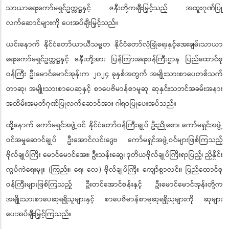
ချီးမြှင့်ငွေများနှင့် နိုင်ငံတော်ယာယီသမ္မတ နိုင်ငံတော်လုံခြုံရေးနှင့် အေးချမ်း
သာယာရေးကော်မရှင်ဥက္ကဋ္ဌနှင့် ဇနီးတို့ကချီးမြှင့်သည့် အထူးဂုဏ်ပြု
လက်ဆောင်များကို ပေးအပ်ချီးမြှင့်သည်။
ယင်းနောက် နိုင်ငံတော်ယာယီသမ္မတ နိုင်ငံတော်လုံခြုံရေးနှင့်အေးချမ်းသာယာ
ရေးကော်မရှင်ဥက္ကဋ္ဌနှင့် ဇနီးတို့အား ပြန်ကြားရေးဝန်ကြီးဌာန ပြည်ထောင်စု
ဝန်ကြီး ဦးမောင်မောင်အုန်းက ၂၀၂၄ ခုနှစ်အတွက် အမျိုးသားစာပေတစ်သက်
တာဆု၊ အမျိုးသားစာပေဆုနှင့် စာပေဗိမာန်စာမူဆု ဆုနှင်းသဘင်အခမ်းအနား
အထိမ်းအမှတ်ဂုဏ်ပြုလက်ဆောင်အား ဂါရဝပြုပေးအပ်သည်။
ထို့နောက် ကော်မရှင်အဖွဲ့ဝင် နိုင်ငံတော်ဝန်ကြီးချုပ် ဦးညိုစော၊ ကော်မရှင်အဖွဲ့
ဝင်အမှုဆောင်ချုပ် ဦးအောင်လင်းဒွေး၊ ကော်မရှင်အဖွဲ့ဝင်များဖြစ်ကြသည့်
ဗိုလ်ချုပ်ကြီး မောင်မောင်အေး၊ ဦးသန်းဆွေ၊ ဒုတိယဗိုလ်ချုပ်ကြီးရာပြည့်၊ ညှိနှိုင်း
ကွပ်ကဲရေးမှူး (ကြည်း၊ ရေ၊ လေ) ဗိုလ်ချုပ်ကြီး ကျော်စွာလင်း၊ ပြည်ထောင်စု
ဝန်ကြီးများဖြစ်ကြသည့် ဦးတင်အောင်စန်းနှင့် ဦးမောင်မောင်အုန်းတို့က
အမျိုးသားစာပေဆုရရှိသူများနှင့် စာပေဗိမာန်စာမူဆုရရှိသူများကို ဆုများ
ပေးအပ်ချီးမြှင့်ကြသည်။