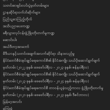
မြန်မာနိုင်ငံ ပြန်တမ်းများ
သတင်းစာရှင်းလင်းပွဲမှတ်တမ်းများ
ဌာနဆိုင်ရာဝက်ဘ်ဆိုက်များ
ပြည်သူ့စာကြည့်တိုက်
အသိပညာပေးကဏ္ဍ
ခရီးသွားလုပ်ငန်းဖွံ့ဖြိုးတိုးတက်မှုကဏ္ဍ
ဆောင်းပါး
အယ်ဒီတာ့အာဘော်
မီဒီယာနှင့်သတင်းအချက်အလက်ဆိုင်ရာ သိနားလည်မှု
နိုင်ငံတော်စီမံအုပ်ချုပ်ရေးကောင်စီ၏ နိုင်ငံအကျိုး သယ်ပိုးဆောင်ရွက်ချက်
မှတ်တမ်း (၂၀၂၂ ခုနှစ်၊ ဖေဖော်ဝါရီလ - ၂၀၂၃ ခုနှစ်၊ ဇန်နဝါရီလ)
နိုင်ငံတော်စီမံအုပ်ချုပ်ရေးကောင်စီ၏ နိုင်ငံအကျိုး သယ်ပိုးဆောင်ရွက်ချက်
မှတ်တမ်း (၂၀၂၃ ခုနှစ်၊ ဖေဖော်ဝါရီလ - ၂၀၂၄ ခုနှစ်၊ ဇန်နဝါရီလ)
နိုင်ငံတော်စီမံအုပ်ချုပ်ရေးကောင်စီ တာဝန်ယူခဲ့သည့်ကာလ ဖွံ့ဖြိုးတိုးတက်မှု
မှတ်တမ်း (၂၀၂၁ ခုနှစ်၊ ဖေဖော်ဝါရီလ - ၂၀၂၃ ခုနှစ်၊ ဒီဇင်ဘာလ)
မြန်မာ့အလင်း