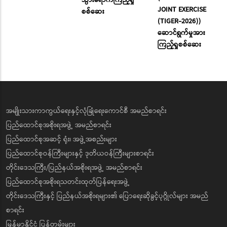
ကုန်) လုပ်ငန်း
(MYANMAR- RUSSIA
ဆောင်ရွက်နေမှု
JOINT EXERCISE
အခြေအနေများအား
(TIGER-2026))
သွားရောက်ကြည့်ရှု
ဆောင်ရွက်မှုအား
စစ်ဆေး
ကြည့်ရှုစစ်ဆေး
အမျိုးသားကာကွယ်ရေးနှင့်လုံခြုံရေးကောင်စီ အမည်စာရင်း
ပြည်ထောင်စုအစိုးရအဖွဲ့ အမည်စာရင်း
ပြည်ထောင်စုအဆင့် ရုံး၊ အဖွဲ့အစည်းများ
ပြည်ထောင်စုဝန်ကြီးများနှင့် ဒုတိယဝန်ကြီးများစာရင်း
တိုင်းဒေသကြီး/ပြည်နယ်အစိုးရအဖွဲ့ အမည်စာရင်း
ပြည်ထောင်စုအစိုးရသတင်းထုတ်ပြန်ရေးအဖွဲ့
တိုင်းဒေသကြီးနှင့် ပြည်နယ်အစိုးရများ၏ ပြောရေးဆိုခွင့်ပုဂ္ဂိုလ်များ အမည်
စာရင်း