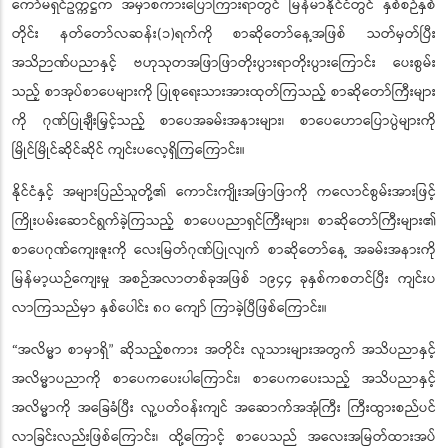
ကော်မရှင်ဥက္ကဋ္ဌက အမှာစကားပြောကြားရာတွင် မြန်မာနိုင်ငံတွင် နှစ်စဉ်နှစ်
တိုင်း နတ်တော်လဆန်း(၁)ရက်ကို စာဆိုတော်နေ့အဖြစ် သတ်မှတ်ပြီး
အသိဉာဏ်ပညာနှင့် ဗဟုသုတအဖြာဖြာတိုးပွားရာတိုးပွားကြောင်း ပေးစွမ်း
သည့် စာအုပ်စာပေများကို ပြုစုရေးသားအားထုတ်ကြသည့် စာဆိုတော်ကြီးများ
ကို ဂုဏ်ပြုချီးမြှင့်သည့် စာပေအခမ်းအနားများ၊ စာပေဟောပြောပွဲများကို
မြိုင်မြိုင်ဆိုင်ဆိုင် ကျင်းပလေ့ရှိကြကြောင်း။
နိုင်ငံနှင့် အများပြည်သူတို့၏ ကောင်းကျိုးအဖြာဖြာကို ကလောင်စွမ်းအားဖြင့်
ကြိုးပမ်းဆောင်ရွက်ခဲ့ကြသည့် စာပေပညာရှင်ကြီးများ၊ စာဆိုတော်ကြီးများ၏
စာပေဂုဏ်ကျေးဇူးကို လေးမြတ်ဂုဏ်ပြုလျက် စာဆိုတော်နေ့ အခမ်းအနားကို
မြန်မာ့ယဉ်ကျေးမှု အစဉ်အလာတစ်ခုအဖြစ် ၁၉၄၄ ခုနှစ်ကစတင်ပြီး ကျင်းပ
လာကြသည်မှာ နှစ်ပေါင်း ၈၀ ကျော် ကြာခဲ့ပြီဖြစ်ကြောင်း။
“အလိမ္မာ စာမှာရှိ
ဆိုသည့်စကား အတိုင်း လူသားများအတွက် အသိပညာနှင့်
”
အလိမ္မာပညာကို စာပေကပေးပါကြောင်း၊ စာပေကပေးသည့် အသိပညာနှင့်
အလိမ္မာကို အခြေခံပြီး လူ့ပတ်ဝန်းကျင် အဆောက်အအုံကြီး ကြီးထွားစည်ပင်