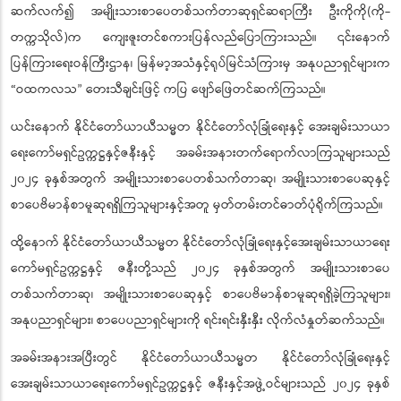
ဆက်လက်၍ အမျိုးသားစာပေတစ်သက်တာဆုရှင်ဆရာကြီး ဦးကိုကို(ကို-
တက္ကသိုလ်)က ကျေးဇူးတင်စကားပြန်လည်ပြောကြားသည်။ ၎င်းနောက်
ပြန်ကြားရေးဝန်ကြီးဌာန၊ မြန်မာ့အသံနှင့်ရုပ်မြင်သံကြားမှ အနုပညာရှင်များက
“ဝထကလသ
တေးသီချင်းဖြင့် ကပြ ဖျော်ဖြေတင်ဆက်ကြသည်။
”
ယင်းနောက် နိုင်ငံတော်ယာယီသမ္မတ နိုင်ငံတော်လုံခြုံရေးနှင့် အေးချမ်းသာယာ
ရေးကော်မရှင်ဥက္ကဋ္ဌနှင့်ဇနီးနှင့် အခမ်းအနားတက်ရောက်လာကြသူများသည်
၂၀၂၄ ခုနှစ်အတွက် အမျိုးသားစာပေတစ်သက်တာဆု၊ အမျိုးသားစာပေဆုနှင့်
စာပေဗိမာန်စာမူဆုရရှိကြသူများနှင့်အတူ မှတ်တမ်းတင်ဓာတ်ပုံရိုက်ကြသည်။
ထို့နောက် နိုင်ငံတော်ယာယီသမ္မတ နိုင်ငံတော်လုံခြုံရေးနှင့်အေးချမ်းသာယာရေး
ကော်မရှင်ဥက္ကဋ္ဌနှင့် ဇနီးတို့သည် ၂၀၂၄ ခုနှစ်အတွက် အမျိုးသားစာပေ
တစ်သက်တာဆု၊ အမျိုးသားစာပေဆုနှင့် စာပေဗိမာန်စာမူဆုရရှိခဲ့ကြသူများ၊
အနုပညာရှင်များ၊ စာပေပညာရှင်များကို ရင်းရင်းနှီးနှီး လိုက်လံနှုတ်ဆက်သည်။
အခမ်းအနားအပြီးတွင် နိုင်ငံတော်ယာယီသမ္မတ နိုင်ငံတော်လုံခြုံရေးနှင့်