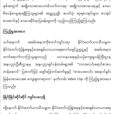
ကော်မရှင်ဥက္ကဋ္ဌနှင့်ဇနီး၊ အခမ်းအနား တက်ရောက်လာကြသူများသည် ၂၀၂၄ ခု
နှစ်အတွက် အမျိုးသားစာပေတစ်သက်တာဆု၊ အမျိုးသားစာပေဆုနှင့် စာပေ
ဗိမာန်စာမူဆုရရှိကြသူများ၏ အတ္ထုပ္ပတ္တိ၊ ဓာတ်ပုံ၊ ဆုရစာအုပ်များ၊ စာအုပ်
စာစောင်နှင့် စာပေဆိုင်ရာပြခန်းများကို လှည့်လည်ကြည့်ရှုကြသည်။
ကြည့်ရှုအားပေး
ယင်းနောက် အခမ်းအနားကိုစတင်ကျင်းပရာ နိုင်ငံတော်ယာယီသမ္မတ
နိုင်ငံတော်လုံခြုံရေးနှင့်အေးချမ်းသာယာရေးကော်မရှင်ဥက္ကဋ္ဌနှင့် အခမ်းအနား
တက်ရောက်လာကြသူများသည် သာသနာရေးနှင့်ယဉ်ကျေးမှုဝန်ကြီးဌာန
အနုပညာဦးစီးဌာနမှ အနုပညာရှင်ဝန်ထမ်းများ၏ “ဘဝအလင်းရောင်စာပေ
တန်ဆောင်
ပြဇာတ်ဖြင့် ဖျော်ဖြေတင်ဆက်မှုနှင့် “စာပေအလင်း အမှောင်ခွင်း
”
မြန်မာစာပေအစ ကျေးဇူးတရားက
မှတ်တမ်း Video Clip ကို ကြည့်ရှုအားပေး
”
ကြသည်။
မြိုင်မြိုင်ဆိုင်ဆိုင် ကျင်းပလေ့ရှိ
ထို့နောက် နိုင်ငံတော်ယာယီသမ္မတ နိုင်ငံတော်လုံခြုံရေးနှင့်အေးချမ်းသာယာရေး