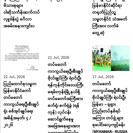
ရုံး (ကြည်း၊ ရေ၊ လေ)
ထုတ်ပြန်
ဗိုလ်ချုပ်ကြီး ရဲဝင်းဦး
မိသားစုများ
မြန်မာနိုင်ငံဆိုင်ရာ
ဝါဆိုသင်္ကန်းဆက်ကပ်
တရုတ်ပြည်သူ့
လှူဒါန်းပွဲ မင်္ဂလာ
သမ္မတနိုင်ငံ သံအမတ်
အခမ်းအနားကျင်းပ
ကြီးအား လက်ခံ
တွေ့ဆုံ
22 Jul, 2026
21 Jul, 2026
17 Jul, 2026
ပြည်ထောင်စုသမ္မတ
တပ်မတော်
တပ်မတော်
မြန်မာနိုင်ငံတော်
ကာကွယ်ရေးဦးစီးချုပ်
ကာကွယ်ရေးဦးစီးချုပ်
တပ်မတော်
ဗိုလ်ချုပ်ကြီး ရဲဝင်းဦး
ဗိုလ်ချုပ်ကြီး ရဲဝင်းဦး
ကာကွယ်ရေးဦးစီးချုပ်
ရန်ကုန်တိုင်းဒေသကြီး
မြန်မာ - ရုရှား
ရုံး စစ်အုပ်ချုပ်ရေး
မရမ်းကုန်းမြို့နယ်ရှိ
ကြည်းတပ်နှစ်ရပ်
အမိန့်အမှတ်၊ ၄ /
တပ်မတော်အကြီးစား
အကြား တပ်ဖွဲ့များ
၂၀၂၆
စက်ရုံ၊ စက်ရုံခွဲ (ရန်
စုပေါင်းလေ့ကျင့်ခန်း