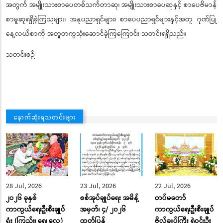
အေးချမ်းသာယာရေးကော်မရှင်ဥက္ကဋ္ဌနှင့် ဇနီးနှင့်အဖွဲ့ဝင်များသည် ၂၀၂၄ ခုနှစ်
အတွက် အမျိုးသားစာပေတစ်သက်တာဆု၊ အမျိုးသားစာပေဆုနှင့် စာပေဗိမာန်
စာမူဆုရရှိခဲ့ကြသူများ၊ အနုပညာရှင်များ၊ စာပေပညာရှင်များနှင့်အတူ ဂုဏ်ပြု
နေ့လယ်စာကို အတူတကွသုံးဆောင်ခဲ့ကြကြောင်း သတင်းရရှိသည်။
သတင်းစဉ်
နောက်ဆုံးရသတင်းများ
28 Jul, 2026
23 Jul, 2026
22 Jul, 2026
၂ဝ၂၆ ခုနှစ်
စစ်အုပ်ချုပ်ရေး အမိန့်
တပ်မတော်
ကာကွယ်ရေးဦးစီးချုပ်
အမှတ်၊ ၄/ ၂၀၂၆
ကာကွယ်ရေးဦးစီးချုပ်