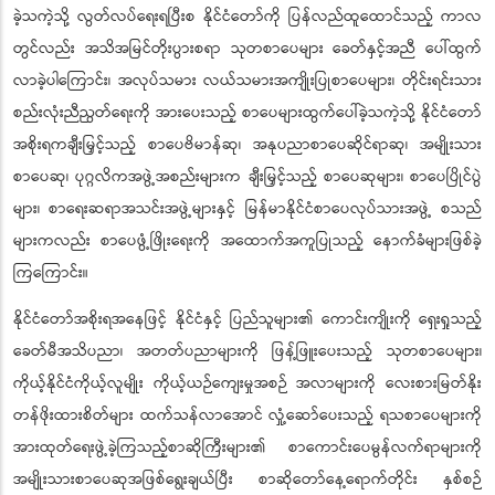
ကြောင်း၊ လွတ်လပ်ရေးကြိုးပမ်းမှုကာလတွင် ပြည်သူကို မျိုးချစ်စိတ်ရှင်သန်စေ
ခဲ့သကဲ့သို့ လွတ်လပ်ရေးရပြီးစ နိုင်ငံတော်ကို ပြန်လည်ထူထောင်သည့် ကာလ
တွင်လည်း အသိအမြင်တိုးပွားစရာ သုတစာပေများ ခေတ်နှင့်အညီ ပေါ်ထွက်
လာခဲ့ပါကြောင်း၊ အလုပ်သမား လယ်သမားအကျိုးပြုစာပေများ၊ တိုင်းရင်းသား
စည်းလုံးညီညွတ်ရေးကို အားပေးသည့် စာပေများထွက်ပေါ်ခဲ့သကဲ့သို့ နိုင်ငံတော်
အစိုးရကချီးမြှင့်သည့် စာပေဗိမာန်ဆု၊ အနုပညာစာပေဆိုင်ရာဆု၊ အမျိုးသား
စာပေဆု၊ ပုဂ္ဂလိကအဖွဲ့အစည်းများက ချီးမြှင့်သည့် စာပေဆုများ၊ စာပေပြိုင်ပွဲ
များ၊ စာရေးဆရာအသင်းအဖွဲ့များနှင့် မြန်မာနိုင်ငံစာပေလုပ်သားအဖွဲ့ စသည်
များကလည်း စာပေဖွံ့ဖြိုးရေးကို အထောက်အကူပြုသည့် နောက်ခံများဖြစ်ခဲ့
ကြကြောင်း။
နိုင်ငံတော်အစိုးရအနေဖြင့် နိုင်ငံနှင့် ပြည်သူများ၏ ကောင်းကျိုးကို ရှေးရှုသည့်
ခေတ်မီအသိပညာ၊ အတတ်ပညာများကို ဖြန့်ဖြူးပေးသည့် သုတစာပေများ၊
ကိုယ့်နိုင်ငံကိုယ့်လူမျိုး ကိုယ့်ယဉ်ကျေးမှုအစဉ် အလာများကို လေးစားမြတ်နိုး
တန်ဖိုးထားစိတ်များ ထက်သန်လာအောင် လှုံ့ဆော်ပေးသည့် ရသစာပေများကို
အားထုတ်ရေးဖွဲ့ခဲ့ကြသည့်စာဆိုကြီးများ၏ စာကောင်းပေမွန်လက်ရာများကို