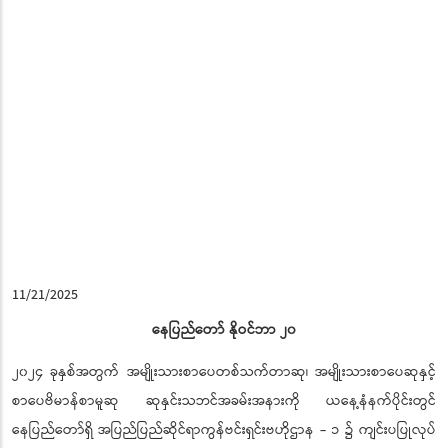
11/21/2025
နေပြည်တော် နိုဝင်ဘာ ၂၀
၂၀၂၄ ခုနှစ်အတွက် အမျိုးသားစာပေတစ်သက်တာဆု၊ အမျိုးသားစာပေဆုနှင့်
စာပေဗိမာန်စာမူဆု ဆုနှင်းသဘင်အခမ်းအနားကို ယနေ့နံနက်ပိုင်းတွင်