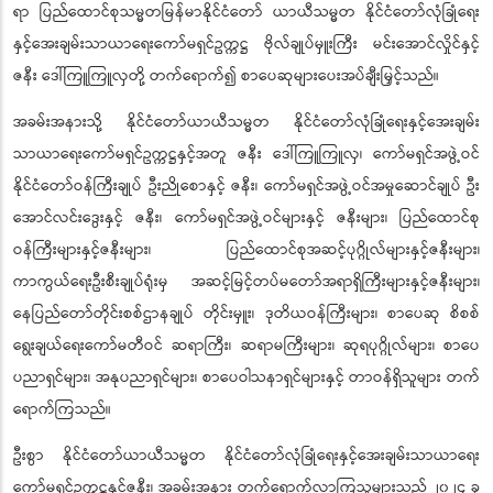
နေပြည်တော်ရှိ အပြည်ပြည်ဆိုင်ရာကွန်ဗင်းရှင်းဗဟိုဌာန - ၁ ၌ ကျင်းပပြုလုပ်
ရာ ပြည်ထောင်စုသမ္မတမြန်မာနိုင်ငံတော် ယာယီသမ္မတ နိုင်ငံတော်လုံခြုံရေး
နှင့်အေးချမ်းသာယာရေးကော်မရှင်ဥက္ကဋ္ဌ ဗိုလ်ချုပ်မှူးကြီး မင်းအောင်လှိုင်နှင့်
ဇနီး ဒေါ်ကြူကြူလှတို့ တက်ရောက်၍ စာပေဆုများပေးအပ်ချီးမြှင့်သည်။
အခမ်းအနားသို့ နိုင်ငံတော်ယာယီသမ္မတ နိုင်ငံတော်လုံခြုံရေးနှင့်အေးချမ်း
သာယာရေးကော်မရှင်ဥက္ကဋ္ဌနှင့်အတူ ဇနီး ဒေါ်ကြူကြူလှ၊ ကော်မရှင်အဖွဲ့ဝင်
နိုင်ငံတော်ဝန်ကြီးချုပ် ဦးညိုစောနှင့် ဇနီး၊ ကော်မရှင်အဖွဲ့ဝင်အမှုဆောင်ချုပ် ဦး
အောင်လင်းဒွေးနှင့် ဇနီး၊ ကော်မရှင်အဖွဲ့ဝင်များနှင့် ဇနီးများ၊ ပြည်ထောင်စု
ဝန်ကြီးများနှင့်ဇနီးများ၊ ပြည်ထောင်စုအဆင့်ပုဂ္ဂိုလ်များနှင့်ဇနီးများ၊
ကာကွယ်ရေးဦးစီးချုပ်ရုံးမှ အဆင့်မြင့်တပ်မတော်အရာရှိကြီးများနှင့်ဇနီးများ၊
နေပြည်တော်တိုင်းစစ်ဌာနချုပ် တိုင်းမှူး၊ ဒုတိယဝန်ကြီးများ၊ စာပေဆု စိစစ်
ရွေးချယ်ရေးကော်မတီဝင် ဆရာကြီး၊ ဆရာမကြီးများ၊ ဆုရပုဂ္ဂိုလ်များ၊ စာပေ
ပညာရှင်များ၊ အနုပညာရှင်များ၊ စာပေဝါသနာရှင်များနှင့် တာဝန်ရှိသူများ တက်
ရောက်ကြသည်။
ဦးစွာ နိုင်ငံတော်ယာယီသမ္မတ နိုင်ငံတော်လုံခြုံရေးနှင့်အေးချမ်းသာယာရေး