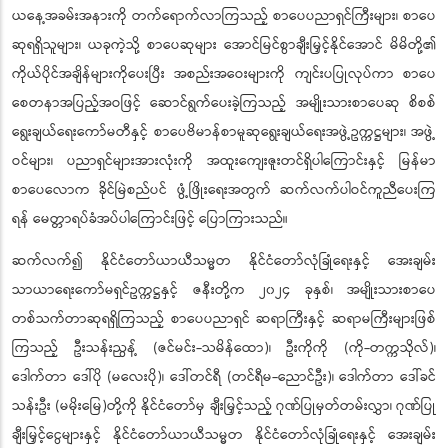
ယနေ့အခမ်းအနားကို တက်ရောက်လာကြသည့် စာပေပညာရှင်ကြီးများ၊ စာပေ
ဆုရရှိသူများ၊ ယခုကဲ့သို့ စာပေဆုများ အောင်မြင်စွာချီးမြှင့်နိုင်အောင် မိမိတို့၏
ကိုယ်ပိုင်အချိန်များကိုပေးပြီး အစည်းအဝေးများကို ကျင်းပပြုလုပ်ကာ စာပေ
စေတနာအပြည့်အဝဖြင့် ဆောင်ရွက်ပေးခဲ့ကြသည့် အမျိုးသားစာပေဆု စိစစ်
ရွေးချယ်ရေးကော်မတီနှင့် စာပေဗိမာန်စာမူဆုရွေးချယ်ရေးအဖွဲ့ဥက္ကဋ္ဌများ၊ အဖွဲ့
ဝင်များ၊ ပညာရှင်များအားလုံးကို အထူးကျေးဇူးတင်ရှိပါကြောင်းနှင့် မြန်မာ
စာပေလောက ခိုင်မြဲစည်ပင် ဖွံ့ဖြိုးရေးအတွက် ဆက်လက်ပါဝင်ကူညီပေးကြ
ရန် မေတ္တာရပ်ခံအပ်ပါကြောင်းဖြင့် ပြောကြားသည်။
ဆက်လက်၍ နိုင်ငံတော်ယာယီသမ္မတ နိုင်ငံတော်လုံခြုံရေးနှင့် အေးချမ်း
သာယာရေးကော်မရှင်ဥက္ကဋ္ဌနှင့် ဇနီးတို့က ၂၀၂၄ ခုနှစ်၊ အမျိုးသားစာပေ
တစ်သက်တာဆုရရှိကြသည့် စာပေပညာရှင် ဆရာကြီးနှင့် ဆရာမကြီးများဖြစ်
ကြသည့် ဦးသန်းညွန့် (ဇင်မင်း-သမိန်ထော)၊ ဦးကိုကို (ကို-တက္ကသိုလ်)၊
ဒေါက်တာ ဒေါ်ပို (မလေးပို)၊ ဒေါ်တင်ရီ (တင်ရီမ-ညောင်ဦး)၊ ဒေါက်တာ ဒေါ်ခင်
သန်းဦး (မမိုးမြေ)တို့ကို နိုင်ငံတော်မှ ချီးမြှင့်သည့် ဂုဏ်ပြုမှတ်တမ်းလွှာ၊ ဂုဏ်ပြု