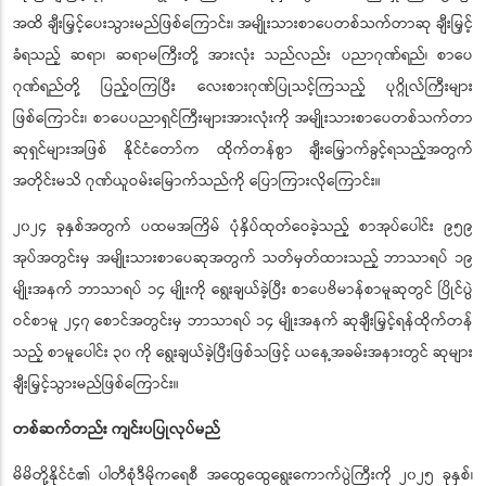
တိုးပြီးချီးမြှင့်ရန် ဆောင်ရွက်ခဲ့ကြောင်း၊ ယခုနှစ်တွင်စာပေပညာရှင်ကြီး ၅ ဦး
အထိ ချီးမြှင့်ပေးသွားမည်ဖြစ်ကြောင်း၊ အမျိုးသားစာပေတစ်သက်တာဆု ချီးမြှင့်
ခံရသည့် ဆရာ၊ ဆရာမကြီးတို့ အားလုံး သည်လည်း ပညာဂုဏ်ရည်၊ စာပေ
ဂုဏ်ရည်တို့ ပြည့်ဝကြပြီး လေးစားဂုဏ်ပြုသင့်ကြသည့် ပုဂ္ဂိုလ်ကြီးများ
ဖြစ်ကြောင်း၊ စာပေပညာရှင်ကြီးများအားလုံးကို အမျိုးသားစာပေတစ်သက်တာ
ဆုရှင်များအဖြစ် နိုင်ငံတော်က ထိုက်တန်စွာ ချီးမြှောက်ခွင့်ရသည့်အတွက်
အတိုင်းမသိ ဂုဏ်ယူဝမ်းမြောက်သည်ကို ပြောကြားလိုကြောင်း။
၂၀၂၄ ခုနှစ်အတွက် ပထမအကြိမ် ပုံနှိပ်ထုတ်ဝေခဲ့သည့် စာအုပ်ပေါင်း ၉၅၉
အုပ်အတွင်းမှ အမျိုးသားစာပေဆုအတွက် သတ်မှတ်ထားသည့် ဘာသာရပ် ၁၉
မျိုးအနက် ဘာသာရပ် ၁၄ မျိုးကို ရွေးချယ်ခဲ့ပြီး စာပေဗိမာန်စာမူဆုတွင် ပြိုင်ပွဲ
ဝင်စာမူ ၂၄၇ စောင်အတွင်းမှ ဘာသာရပ် ၁၄ မျိုးအနက် ဆုချီးမြှင့်ရန်ထိုက်တန်
သည့် စာမူပေါင်း ၃၀ ကို ရွေးချယ်ခဲ့ပြီးဖြစ်သဖြင့် ယနေ့အခမ်းအနားတွင် ဆုများ
ချီးမြှင့်သွားမည်ဖြစ်ကြောင်း။
တစ်ဆက်တည်း ကျင်းပပြုလုပ်မည်