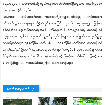
ရေယာဉ်ပေါ်ရှိ သားဖွားခန်း၌ ကိုယ်ဝန်ဆောင်မိခင်(၃၁)ဦးတို့အား အောင်မြင်စွာ
မွေးဖွားပေးနိုင်ခဲ့သည်။
အလားတူ တပ်မတော်အထူးကုဆေးအဖွဲ့ဝင်များပါဝင်သည့် တပ်မတော်
ပင်လယ်သွားဆေးရုံရေယာဉ်(သံလွင်)အနေဖြင့် ၂၀၁၆ ခုနှစ်မှစ၍ မြန်မာ့
ပင်လယ်ကမ်းရိုးတန်းဒေသများနှင့် ပတ်ဝန်းကျင် ကျေးရွာများရှိ ဒေသခံပြည်
သူများအား ကျန်းမာရေးစောင့်ရှောက်မှုလုပ်ငန်းများ ဆောင်ရွက်ပေးလျက်ရှိရာ
ယခုခရီးစဉ်သည်(၁၉)ကြိမ်မြောက်ဖြစ်ပြီး (၁၈)ကြိမ်မြောက်အထိ ဒေသခံပြည်
သူ ၁၆၃,၆၄၆ ဦးတို့ကို ကျန်းမာရေးစောင့်ရှောက်မှုလုပ်ငန်းများ ဆောင်ရွက်ပေး
နိုင်ခဲ့ပြီး ဆေးရုံရေယာဉ်ပေါ်ရှိ သားဖွားခန်း၌ ကိုယ်ဝန်ဆောင်မိခင် ၂၂ ဦးတို့အား
အောင်မြင်စွာ မွေးဖွားပေးနိုင်ခဲ့ကြောင်း သတင်းရရှိသည်။
နောက်ဆုံးရသတင်းများ