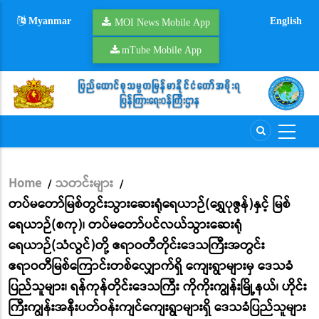
Skip
Myanmar
English
to
MOI News Mobile App
main
mTube Mobile App
content
Home
သတင်းများ
/
/
Breadcrumb
တပ်မတော်မြစ်တွင်းသွားဆေးရုံရေယာဉ်(ရွှေပုဇွန်)နှင့် မြစ်
ရေယာဉ်(စကု)၊ တပ်မတော်ပင်လယ်သွားဆေးရုံ
ရေယာဉ်(သံလွင်)တို့ ဧရာဝတီတိုင်းဒေသကြီးအတွင်း
ဧရာဝတီမြစ်ကြောင်းတစ်လျှောက်ရှိ ကျေးရွာများမှ ဒေသခံ
ပြည်သူများ၊ ရန်ကုန်တိုင်းဒေသကြီး ကိုကိုးကျွန်းမြို့နယ်၊ ဟိုင်း
ကြီးကျွန်းအနီးပတ်ဝန်းကျင်ကျေးရွာများရှိ ဒေသခံပြည်သူများ