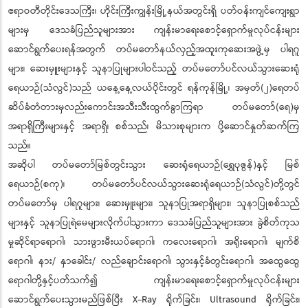
ဧရာဝတီတိုင်းဒေသကြီး၊ ဟိုင်းကြီးကျွန်းမြို့နယ်အတွင်းရှိ ပတ်ဝန်းကျင်ကျေးရွာ
များမှ ဒေသခံပြည်သူများအား ကျန်းမာရေးစောင့်ရှောက်မှုလုပ်ငန်းများ
ဆောင်ရွက်ပေးရန်အတွက် တပ်မတော်နယ်လှည့်အထူးကုဆေးအဖွဲ့မှ ပါရဂူ
များ၊ ဆေးမှူးများနှင့် သူနာပြုများပါဝင်သည့် တပ်မတော်ပင်လယ်သွားဆေးရုံ
ရေယာဉ်(သံလွင်)သည် ယနေ့နေ့လယ်ပိုင်းတွင် ရန်ကုန်မြို့၊ အမှတ်(၂)ရေတပ်
ဆိပ်ခံတံတားမှလည်းကောင်းအသီးသီးထွက်ခွာကြရာ တပ်မတော်(ရေ)မှ
အရာရှိကြီးများနှင့် အရာရှိ၊ စစ်သည်၊ မိသားစုများက ပို့ဆောင်နှုတ်ဆက်ကြ
သည်။
အဆိုပါ တပ်မတော်မြစ်တွင်းသွား ဆေးရုံရေယာဉ်(ရွှေပုဇွန်)နှင့် မြစ်
ရေယာဉ်(စကု)၊ တပ်မတော်ပင်လယ်သွားဆေးရုံရေယာဉ်(သံလွင်)တို့တွင်
တပ်မတော်မှ ပါရဂူများ၊ ဆေးမှူးများ၊ သူနာပြုအရာရှိများ၊ သူနာပြုစစ်သည်
များနှင့် သူနာပြုရဲမေများလိုက်ပါသွားကာ ဒေသခံပြည်သူများအား ခွဲစိတ်ကုသ
မှုဆိုင်ရာရောဂါ၊ သားဖွားမီးယပ်ရောဂါ၊ ကလေးရောဂါ၊ အရိုးရောဂါ၊ မျက်စိ
ရောဂါ၊ နား/ နှာခေါင်း/ လည်ချောင်းရောဂါ၊ သွားနှင့်ခံတွင်းရောဂါ၊ အထွေထွေ
ရောဂါတို့နှင့်ပတ်သက်၍ ကျန်းမာရေးစောင့်ရှောက်မှုလုပ်ငန်းများ
ဆောင်ရွက်ပေးသွားမည်ဖြစ်ပြီး X-Ray ရိုက်ခြင်း၊ Ultrasound ရိုက်ခြင်း၊