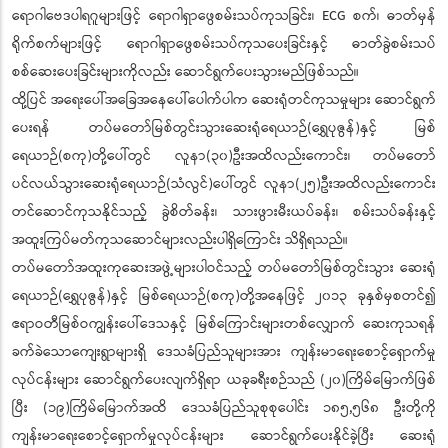
ရောဂါဗေဒပါရဂူများဖြင့် ရောဂါရှာဖွေစမ်းသပ်ကုသခြင်း၊ ECG စက်၊ ဓာတ်မှန်
ရိုက်စက်များဖြင့် ရောဂါရှာဖွေစမ်းသပ်ကုသပေးခြင်းနှင့် ဓာတ်ခွဲစမ်းသပ်
စစ်ဆေးပေးခြင်းများကိုလည်း ဆောင်ရွက်ပေးသွားမည်ဖြစ်သည်။
ထို့ပြင် အရေးပေါ်အခြေအနေပေါ်ပေါက်ပါက ဆေးရုံတင်ကုသမှုများ ဆောင်ရွက်
ပေးရန် တပ်မတော်မြစ်တွင်းသွားဆေးရုံရေယာဉ်(ရွှေပုဇွန်)နှင့် မြစ်
ရေယာဉ်(စကု)တို့ပေါ်တွင် လူနာ(၃၀)ဦးအထိလည်းကောင်း၊ တပ်မတော်
ပင်လယ်သွားဆေးရုံရေယာဉ်(သံလွင်)ပေါ်တွင် လူနာ(၂၅)ဦးအထိလည်းကောင်း
တင်ဆောင်ကုသနိုင်သည့် ခွဲစိတ်ခန်း၊ သားဖွားမီးယပ်ခန်း၊ စမ်းသပ်ခန်းနှင့်
အထူးကြပ်မတ်ကုသဆောင်များလည်းပါရှိကြောင်း သိရှိရသည်။
တပ်မတော်အထူးကုဆေးအဖွဲ့များပါဝင်သည့် တပ်မတော်မြစ်တွင်းသွား ဆေးရုံ
ရေယာဉ်(ရွှေပုဇွန်)နှင့် မြစ်ရေယာဉ်(စကု)တို့အနေဖြင့် ၂၀၁၃ ခုနှစ်မှစတင်၍
ဧရာဝတီမြစ်ဝကျွန်းပေါ်ဒေသနှင့် မြစ်ကြောင်းများတစ်လျှောက် ဆေးကုသရန်
ခက်ခဲသောကျေးရွာများရှိ ဒေသခံပြည်သူများအား ကျန်းမာရေးစောင့်ရှောက်မှု
လုပ်ငန်းများ ဆောင်ရွက်ပေးလျက်ရှိရာ ယခုခရီးစဉ်သည် (၂၀)ကြိမ်မြောက်ဖြစ်
ပြီး (၁၉)ကြိမ်မြောက်အထိ ဒေသခံပြည်သူစုစုပေါင်း ၁၈၅,၅၆၈ ဦးတို့ကို
ကျန်းမာရေးစောင့်ရှောက်မှုလုပ်ငန်းများ ဆောင်ရွက်ပေးနိုင်ခဲ့ပြီး ဆေးရုံ