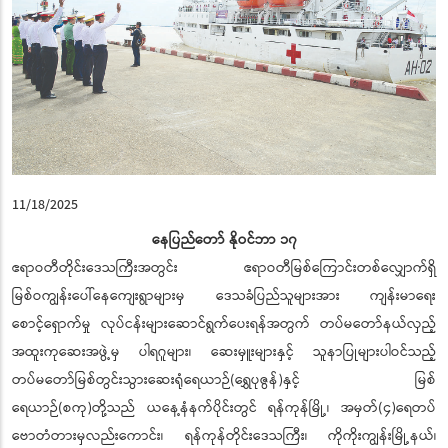
11/18/2025
နေပြည်တော် နိုဝင်ဘာ ၁၇
ဧရာဝတီတိုင်းဒေသကြီးအတွင်း ဧရာဝတီမြစ်ကြောင်းတစ်လျှောက်ရှိ
မြစ်ဝကျွန်းပေါ်နေကျေးရွာများမှ ဒေသခံပြည်သူများအား ကျန်းမာရေး
စောင့်ရှောက်မှု လုပ်ငန်းများဆောင်ရွက်ပေးရန်အတွက် တပ်မတော်နယ်လှည့်
အထူးကုဆေးအဖွဲ့မှ ပါရဂူများ၊ ဆေးမှူးများနှင့် သူနာပြုများပါဝင်သည့်
တပ်မတော်မြစ်တွင်းသွားဆေးရုံရေယာဉ်(ရွှေပုဇွန်)နှင့် မြစ်
ရေယာဉ်(စကု)တို့သည် ယနေ့နံနက်ပိုင်းတွင် ရန်ကုန်မြို့၊ အမှတ်(၄)ရေတပ်
ဗောတံတားမှလည်းကောင်း၊ ရန်ကုန်တိုင်းဒေသကြီး၊ ကိုကိုးကျွန်းမြို့နယ်၊