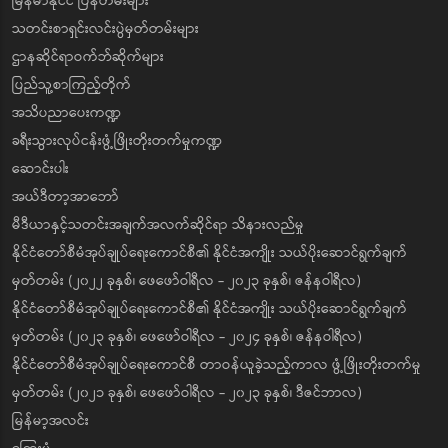
မြန်မာနိုင်ငံ ပြန်တမ်းများ
သတင်းစာရှင်းလင်းပွဲမှတ်တမ်းများ
ဌာနဆိုင်ရာဝက်ဘ်ဆိုက်များ
ပြည်သူ့စာကြည့်တိုက်
အသိပညာပေးကဏ္ဍ
ခရီးသွားလုပ်ငန်းဖွံ့ဖြိုးတိုးတက်မှုကဏ္ဍ
ဆောင်းပါး
အယ်ဒီတာ့အာဘော်
မီဒီယာနှင့်သတင်းအချက်အလက်ဆိုင်ရာ သိနားလည်မှု
နိုင်ငံတော်စီမံအုပ်ချုပ်ရေးကောင်စီ၏ နိုင်ငံအကျိုး သယ်ပိုးဆောင်ရွက်ချက်
မှတ်တမ်း (၂၀၂၂ ခုနှစ်၊ ဖေဖော်ဝါရီလ - ၂၀၂၃ ခုနှစ်၊ ဇန်နဝါရီလ)
နိုင်ငံတော်စီမံအုပ်ချုပ်ရေးကောင်စီ၏ နိုင်ငံအကျိုး သယ်ပိုးဆောင်ရွက်ချက်
မှတ်တမ်း (၂၀၂၃ ခုနှစ်၊ ဖေဖော်ဝါရီလ - ၂၀၂၄ ခုနှစ်၊ ဇန်နဝါရီလ)
နိုင်ငံတော်စီမံအုပ်ချုပ်ရေးကောင်စီ တာဝန်ယူခဲ့သည့်ကာလ ဖွံ့ဖြိုးတိုးတက်မှု
မှတ်တမ်း (၂၀၂၁ ခုနှစ်၊ ဖေဖော်ဝါရီလ - ၂၀၂၃ ခုနှစ်၊ ဒီဇင်ဘာလ)
မြန်မာ့အလင်း