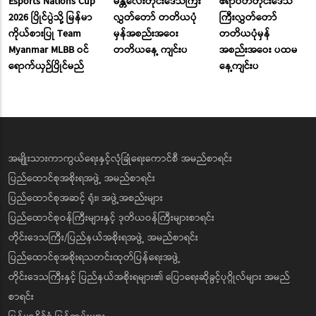
Esports Nations Cup
မန္တလေးတိုင်းဒေသကြီး
ဧရာဝတီတိုင်းဒေသ
2026 ပြိုင်ပွဲသို့ မြန်မာ
လွှတ်တော် တတိယပုံ
ကြီးလွှတ်တော်
ကိုယ်စားပြု Team
မှန်အစည်းအဝေး
တတိယပုံမှန်
Myanmar MLBB ဝင်
တတိယနေ့ ကျင်းပ
အစည်းအဝေး ပထမ
ရောက်ယှဉ်ပြိုင်မည်
နေ့ကျင်းပ
အမျိုးသားကာကွယ်ရေးနှင့်လုံခြုံရေးကောင်စီ အမည်စာရင်း
ပြည်ထောင်စုအစိုးရအဖွဲ့ အမည်စာရင်း
ပြည်ထောင်စုအဆင့် ရုံး၊ အဖွဲ့အစည်းများ
ပြည်ထောင်စုဝန်ကြီးများနှင့် ဒုတိယဝန်ကြီးများစာရင်း
တိုင်းဒေသကြီး/ပြည်နယ်အစိုးရအဖွဲ့ အမည်စာရင်း
ပြည်ထောင်စုအစိုးရသတင်းထုတ်ပြန်ရေးအဖွဲ့
တိုင်းဒေသကြီးနှင့် ပြည်နယ်အစိုးရများ၏ ပြောရေးဆိုခွင့်ပုဂ္ဂိုလ်များ အမည်
စာရင်း