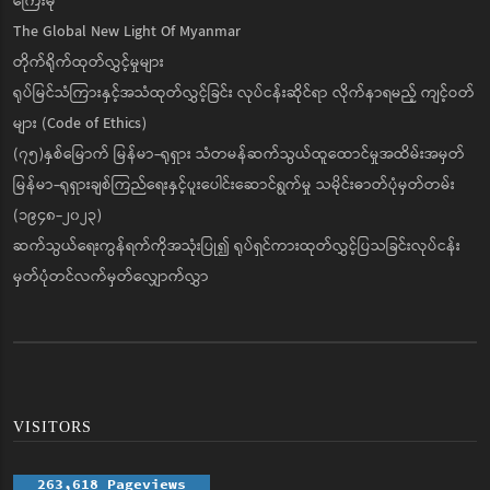
ကြေးမုံ
The Global New Light Of Myanmar
တိုက်ရိုက်ထုတ်လွှင့်မှုများ
ရုပ်မြင်သံကြားနှင့်အသံထုတ်လွှင့်ခြင်း လုပ်ငန်းဆိုင်ရာ လိုက်နာရမည့် ကျင့်ဝတ်
များ (Code of Ethics)
(၇၅)နှစ်မြောက် မြန်မာ-ရုရှား သံတမန်ဆက်သွယ်ထူထောင်မှုအထိမ်းအမှတ်
မြန်မာ-ရုရှားချစ်ကြည်ရေးနှင့်ပူးပေါင်းဆောင်ရွက်မှု သမိုင်းဓာတ်ပုံမှတ်တမ်း
(၁၉၄၈-၂၀၂၃)
ဆက်သွယ်ရေးကွန်ရက်ကိုအသုံးပြု၍ ရုပ်ရှင်ကားထုတ်လွှင့်ပြသခြင်းလုပ်ငန်း
မှတ်ပုံတင်လက်မှတ်လျှောက်လွှာ
VISITORS