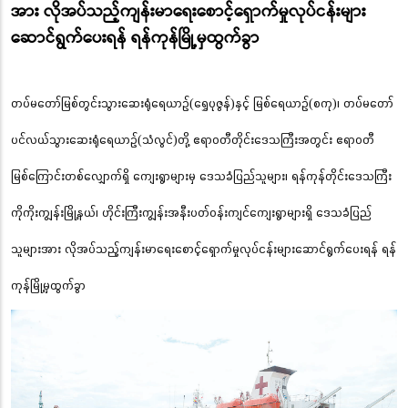
အား လိုအပ်သည့်ကျန်းမာရေးစောင့်ရှောက်မှုလုပ်ငန်းများ
ဆောင်ရွက်ပေးရန် ရန်ကုန်မြို့မှထွက်ခွာ
တပ်မတော်မြစ်တွင်းသွားဆေးရုံရေယာဉ်(ရွှေပုဇွန်)နှင့် မြစ်ရေယာဉ်(စကု)၊ တပ်မတော်
ပင်လယ်သွားဆေးရုံရေယာဉ်(သံလွင်)တို့ ဧရာဝတီတိုင်းဒေသကြီးအတွင်း ဧရာဝတီ
မြစ်ကြောင်းတစ်လျှောက်ရှိ ကျေးရွာများမှ ဒေသခံပြည်သူများ၊ ရန်ကုန်တိုင်းဒေသကြီး
ကိုကိုးကျွန်းမြို့နယ်၊ ဟိုင်းကြီးကျွန်းအနီးပတ်ဝန်းကျင်ကျေးရွာများရှိ ဒေသခံပြည်
သူများအား လိုအပ်သည့်ကျန်းမာရေးစောင့်ရှောက်မှုလုပ်ငန်းများဆောင်ရွက်ပေးရန် ရန်
ကုန်မြို့မှထွက်ခွာ