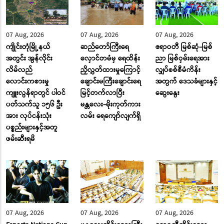
07 Aug, 2026
07 Aug, 2026
07 Aug, 2026
ကျိုင်းတုံမြို့နယ်
ဆည်တော်ကြီးရေ
ဧရာဝတီ မြစ်ဆုံ-မြစ်
အတွင်း အွန်လိုင်း
လှောင်တမံမှ ရေထိန်း
ညာ မြစ်ဝှမ်းရေအား
လိမ်လည်
ညှိလွှတ်ထားမှုကြောင့်
လျှပ်စစ်စီမံကိန်း
လောင်းကစားမှု
ချောင်းမကြီးချောင်းရေ
အတွက် ဒေသခံများနှင့်
ကျူးလွန်ရာတွင် ပါဝင်
မြင့်တက်လာပြီး
ဆွေးနွေး
ပတ်သက်သူ ၁၅၆ ဦး
မန္တလေး-မိုးကုတ်ကား
အား လုပ်ငန်းသုံး
လမ်း ‌ရေ‌ကျော်လျက်ရှိ
ပစ္စည်းများနှင့်အတူ
ဖမ်းဆီးရမိ
07 Aug, 2026
07 Aug, 2026
07 Aug, 2026