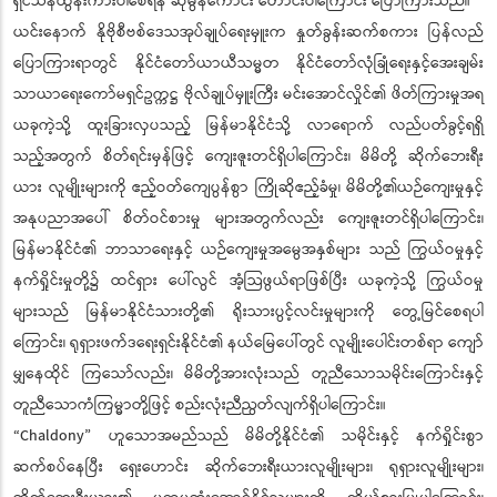
ရှင်သန်ထွန်းကားပါစေရန် ဆုမွန်ကောင်း တောင်းပါကြောင်း ပြောကြားသည်။
ယင်းနောက် နိုဗိုစီဗစ်ဒေသအုပ်ချုပ်ရေးမှူးက နှုတ်ခွန်းဆက်စကား ပြန်လည်
ပြောကြားရာတွင် နိုင်ငံတော်ယာယီသမ္မတ နိုင်ငံတော်လုံခြုံရေးနှင့်အေးချမ်း
သာယာရေးကော်မရှင်ဥက္ကဋ္ဌ ဗိုလ်ချုပ်မှူးကြီး မင်းအောင်လှိုင်၏ ဖိတ်ကြားမှုအရ
ယခုကဲ့သို့ ထူးခြားလှပသည့် မြန်မာနိုင်ငံသို့ လာရောက် လည်ပတ်ခွင့်ရရှိ
သည့်အတွက် စိတ်ရင်းမှန်ဖြင့် ကျေးဇူးတင်ရှိပါကြောင်း၊ မိမိတို့ ဆိုက်ဘေးရီး
ယား လူမျိုးများကို ဧည့်ဝတ်ကျေပွန်စွာ ကြိုဆိုဧည့်ခံမှု၊ မိမိတို့၏ယဉ်ကျေးမှုနှင့်
အနုပညာအပေါ် စိတ်ဝင်စားမှု များအတွက်လည်း ကျေးဇူးတင်ရှိပါကြောင်း၊
မြန်မာနိုင်ငံ၏ ဘာသာရေးနှင့် ယဉ်ကျေးမှုအမွေအနှစ်များ သည် ကြွယ်ဝမှုနှင့်
နက်ရှိုင်းမှုတို့၌ ထင်ရှား ပေါ်လွင် အံ့သြဖွယ်ရာဖြစ်ပြီး ယခုကဲ့သို့ ကြွယ်ဝမှု
များသည် မြန်မာနိုင်ငံသားတို့၏ ရိုးသားပွင့်လင်းမှုများကို တွေ့မြင်စေရပါ
ကြောင်း၊ ရုရှားဖက်ဒရေးရှင်းနိုင်ငံ၏ နယ်မြေပေါ်တွင် လူမျိုးပေါင်းတစ်ရာ ကျော်
မျှနေထိုင် ကြသော်လည်း၊ မိမိတို့အားလုံးသည် တူညီသောသမိုင်းကြောင်းနှင့်
တူညီသောကံကြမ္မာတို့ဖြင့် စည်းလုံးညီညွတ်လျက်ရှိပါကြောင်း။
“Chaldony” ဟူသောအမည်သည် မိမိတို့နိုင်ငံ၏ သမိုင်းနှင့် နက်ရှိုင်းစွာ
ဆက်စပ်နေပြီး ရှေးဟောင်း ဆိုက်ဘေးရီးယားလူမျိုးများ၊ ရုရှားလူမျိုးများ၊