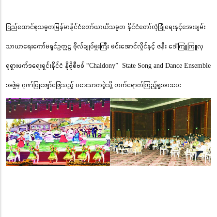
ပြည်ထောင်စုသမ္မတမြန်မာနိုင်ငံတော်ယာယီသမ္မတ နိုင်ငံတော်လုံခြုံရေးနှင့်အေးချမ်း
သာယာရေးကော်မရှင်ဥက္ကဋ္ဌ ဗိုလ်ချုပ်မှူးကြီး မင်းအောင်လှိုင်နှင့် ဇနီး ဒေါ်ကြူကြူလှ
ရုရှားဖက်ဒရေးရှင်းနိုင်ငံ နိုဗိုစီဗစ် “Chaldony” State Song and Dance Ensemble
အဖွဲ့မှ ဂုဏ်ပြုဖျော်ဖြေသည့် ပဒေသာကပွဲသို့ တက်ရောက်ကြည့်ရှုအားပေး