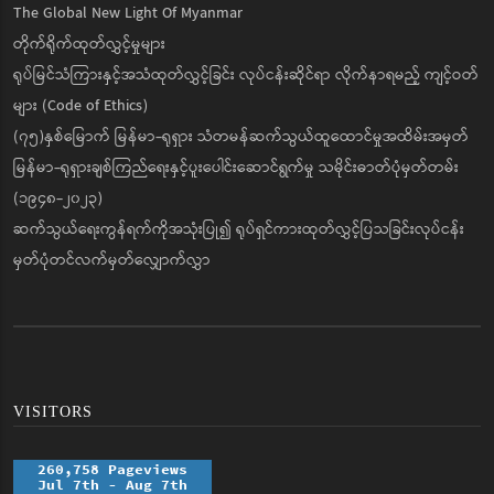
The Global New Light Of Myanmar
တိုက်ရိုက်ထုတ်လွှင့်မှုများ
ရုပ်မြင်သံကြားနှင့်အသံထုတ်လွှင့်ခြင်း လုပ်ငန်းဆိုင်ရာ လိုက်နာရမည့် ကျင့်ဝတ်
များ (Code of Ethics)
(၇၅)နှစ်မြောက် မြန်မာ-ရုရှား သံတမန်ဆက်သွယ်ထူထောင်မှုအထိမ်းအမှတ်
မြန်မာ-ရုရှားချစ်ကြည်ရေးနှင့်ပူးပေါင်းဆောင်ရွက်မှု သမိုင်းဓာတ်ပုံမှတ်တမ်း
(၁၉၄၈-၂၀၂၃)
ဆက်သွယ်ရေးကွန်ရက်ကိုအသုံးပြု၍ ရုပ်ရှင်ကားထုတ်လွှင့်ပြသခြင်းလုပ်ငန်း
မှတ်ပုံတင်လက်မှတ်လျှောက်လွှာ
VISITORS