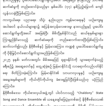
နားလည်မှုနှင့် ပူးပေါင်းဆောင်ရွက်မှုတို့အပေါ် အခြေခံပြီး ခိုင်မြဲသည့် သံတမန်
ဆက်ဆံမှုကို တည်ထောင်ခဲ့သည်မှာ နှစ်ပေါင်း (၇၇) နှစ်ပြည့်မြောက် ကျော်
လွန်လာခဲ့ပြီဖြစ်ကြောင်း။
ကာကွယ်ရေး၊ ပညာရေး၊ သိပ္ပံ၊ နည်းပညာ၊ ကျန်းမာရေးနှင့် ယဉ်ကျေးမှု
အပါအဝင် နယ်ပယ်များစွာ၌ အပြန်အလှန်လေးစားမှု၊ နားလည်မှုနှင့် ပူးပေါင်း
ဆောင်ရွက်မှုတို့အပေါ် အခြေခံပြီး မိမိတို့နှစ်နိုင်ငံသည် ဆယ်စုနှစ်များစွာ
ကြာရှည်ခိုင်မာသည့် ဆက်ဆံရေးကို တည်ဆောက်ထားပြီးဖြစ်ကြောင်း၊
ဆက်လက်၍လည်း နိုဗိုစီဗစ်နှင့် မြန်မာအကြား ကဏ္ဍစုံ ပူးပေါင်းဆောင်ရွက်မှု
ကို ပိုမိုမြှင့်တင်ဆောင်ရွက်သွားမည်ဖြစ်ကြောင်း။
၂၀၂၅ ခုနှစ်၊ မတ်လအတွင်း မိမိအနေဖြင့် ရုရှားနိုင်ငံကို သွားရောက်ခဲ့သည့်
ခရီးစဉ်၌ အဆွေတော်နှင့် တွေ့ဆုံခဲ့စဉ် မြန်မာနိုင်ငံသို့ လာရောက်လည်ပတ်နိုင်
ရေး ဖိတ်ကြားခဲ့ကြောင်း၊ မြန်မာနိုင်ငံ၏ သာယာလှပမှုနှင့် ယဉ်ကျေးမှု
အမွေအနှစ်များကို ကိုယ်တိုင်ကိုယ်ကျ ခံစားရှုမြင်ပြီးဖြစ်သည်ဟု ယုံကြည်
ကြောင်း။
နိုဗိုစီဗစ်ဒေသ ကိုယ်စားလှယ်အဖွဲ့တွင် ပါဝင်လာသည့် “Chaldony” State
Song and Dance Ensemble ၏ ယနေ့ဖျော်ဖြေပွဲမှတစ်ဆင့် နိုဗိုစီဗစ်ဒေသ၏