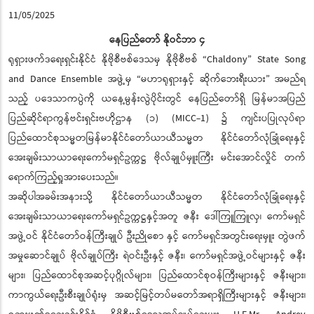
11/05/2025
နေပြည်တော် နိုဝင်ဘာ ၄
ရုရှားဖက်ဒရေးရှင်းနိုင်ငံ နိုဗိုစီဗစ်ဒေသမှ နိုဗိုစီဗစ် “Chaldony” State Song
and Dance Ensemble အဖွဲ့မှ “မဟာရုရှားနှင့် ဆိုက်ဘေးရီးယား” အမည်ရ
သည့် ပဒေသာကပွဲကို ယနေ့မွန်းလွဲပိုင်းတွင် နေပြည်တော်ရှိ မြန်မာအပြည်
ပြည်ဆိုင်ရာကွန်ဗင်းရှင်းဗဟိုဌာန (၁) (MICC-1) ၌ ကျင်းပပြုလုပ်ရာ
ပြည်ထောင်စုသမ္မတမြန်မာနိုင်ငံတော်ယာယီသမ္မတ နိုင်ငံတော်လုံခြုံရေးနှင့်
အေးချမ်းသာယာရေးကော်မရှင်ဥက္ကဋ္ဌ ဗိုလ်ချုပ်မှူးကြီး မင်းအောင်လှိုင် တက်
ရောက်ကြည့်ရှုအားပေးသည်။
အဆိုပါအခမ်းအနားသို့ နိုင်ငံတော်ယာယီသမ္မတ နိုင်ငံတော်လုံခြုံရေးနှင့်
အေးချမ်းသာယာရေးကော်မရှင်ဥက္ကဋ္ဌနှင့်အတူ ဇနီး ဒေါ်ကြူကြူလှ၊ ကော်မရှင်
အဖွဲ့ဝင် နိုင်ငံတော်ဝန်ကြီးချုပ် ဦးညိုစော နှင့် ကော်မရှင်အတွင်းရေးမှူး တွဲဖက်
အမှုဆောင်ချုပ် ဗိုလ်ချုပ်ကြီး ရဲဝင်းဦးနှင့် ဇနီး၊ ကော်မရှင်အဖွဲ့ဝင်များနှင့် ဇနီး
များ၊ ပြည်ထောင်စုအဆင့်ပုဂ္ဂိုလ်များ၊ ပြည်ထောင်စုဝန်ကြီးများနှင့် ဇနီးများ၊
ကာကွယ်ရေးဦးစီးချုပ်ရုံးမှ အဆင့်မြင့်တပ်မတော်အရာရှိကြီးများနှင့် ဇနီးများ၊