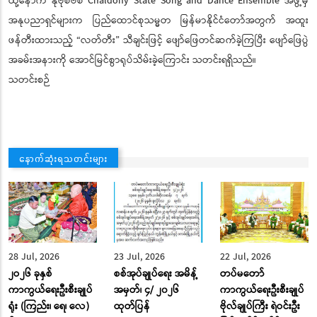
ထို့နောက် နိုဗိုစီဗစ် Chaldony State Song and Dance Ensemble အဖွဲ့မှ
အနုပညာရှင်များက ပြည်ထောင်စုသမ္မတ မြန်မာနိုင်ငံတော်အတွက် အထူး
ဖန်တီးထားသည့် “လတ်တီး” သီချင်းဖြင့် ဖျော်ဖြေတင်ဆက်ခဲ့ကြပြီး ဖျော်ဖြေပွဲ
အခမ်းအနားကို အောင်မြင်စွာရုပ်သိမ်းခဲ့ကြောင်း သတင်းရရှိသည်။
သတင်းစဉ်
နောက်ဆုံးရသတင်းများ
28 Jul, 2026
23 Jul, 2026
22 Jul, 2026
၂ဝ၂၆ ခုနှစ်
စစ်အုပ်ချုပ်ရေး အမိန့်
တပ်မတော်
ကာကွယ်ရေးဦးစီးချုပ်
အမှတ်၊ ၄/ ၂၀၂၆
ကာကွယ်ရေးဦးစီးချုပ်
ရုံး (ကြည်း၊ ရေ၊ လေ)
ထုတ်ပြန်
ဗိုလ်ချုပ်ကြီး ရဲဝင်းဦး