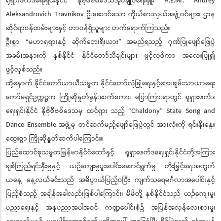
ရုရှားဖက်ဒရေးရှင်းနိုင်ငံ နိုဗိုစီဗစ်ဒေသအုပ်ချုပ်ရေးမှူး H.E.Mr. Andrey
Aleksandrovich Travnikov ဦးဆောင်သော ကိုယ်စားလှယ်အဖွဲ့ဝင်များ၊ ဌာန
ဆိုင်ရာဝန်ထမ်းများနှင့် တာဝန်ရှိသူများ တက်ရောက်ကြသည်။
ဦးစွာ “မဟာရုရှားနှင့် ဆိုက်ဘေးရီးယား” အမည်ရသည့် ဂုဏ်ပြုဖျော်ဖြေပွဲ
အခမ်းအနားကို နှစ်နိုင်ငံ နိုင်ငံတော်သီချင်းများ ဖွင့်လှစ်ကာ အလေးပြု၍
ဖွင့်လှစ်သည်။
ထို့နောက် နိုင်ငံတော်ယာယီသမ္မတ နိုင်ငံတော်လုံခြုံရေးနှင့်အေးချမ်းသာယာရေး
ကော်မရှင်ဥက္ကဋ္ဌက ကြိုဆိုနှုတ်ခွန်းဆက်စကား ပြောကြားရာတွင် ရုရှားဖက်ဒ
ရေးရှင်းနိုင်ငံ နိုဗိုစီဗစ်ဒေသမှ ထင်ရှား သည့် “Chaldony” State Song and
Dance Ensemble အဖွဲ့မှ တင်ဆက်မည့်ဖျော်ဖြေပွဲတွင် အားလုံးကို ရင်းနှီးနွေး
ထွေးစွာ ကြိုဆိုနှုတ်ဆက်ပါကြောင်း။
ပြည်ထောင်စုသမ္မတမြန်မာနိုင်ငံတော်နှင့် ရုရှားဖက်ဒရေးရှင်းနိုင်ငံတို့အကြား
ချစ်ကြည်ရင်းနှီးမှုနှင့် ယဉ်ကျေးမှုပူးပေါင်းဆောင်ရွက်မှု တိုးမြှင့်ရေးအတွက်
ယနေ့ နေ့လယ်ခင်းသည် အဓိပ္ပာယ်ပြည့်ဝပြီး ကျက်သရေမင်္ဂလာအပေါင်းနှင့်
ပြည့်စုံသည့် အချိန်အခါလည်းဖြစ်ပါကြောင်း၊ မိမိတို့ နှစ်နိုင်ငံသည် ယဉ်ကျေးမှု၊
ပညာရေးနှင့် အနုပညာအပါအဝင် ကဏ္ဍပေါင်းစုံ၌ အပြန်အလှန်လေးစားမှု၊