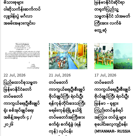
မိသားစုများ
မြန်မာနိုင်ငံဆိုင်ရာ
ဝါဆိုသင်္ကန်းဆက်ကပ်
တရုတ်ပြည်သူ့
လှူဒါန်းပွဲ မင်္ဂလာ
သမ္မတနိုင်ငံ သံအမတ်
အခမ်းအနားကျင်းပ
ကြီးအား လက်ခံ
တွေ့ဆုံ
22 Jul, 2026
21 Jul, 2026
17 Jul, 2026
ပြည်ထောင်စုသမ္မတ
တပ်မတော်
တပ်မတော်
မြန်မာနိုင်ငံတော်
ကာကွယ်ရေးဦးစီးချုပ်
ကာကွယ်ရေးဦးစီးချုပ်
တပ်မတော်
ဗိုလ်ချုပ်ကြီး ရဲဝင်းဦး
ဗိုလ်ချုပ်ကြီး ရဲဝင်းဦး
ကာကွယ်ရေးဦးစီးချုပ်
ရန်ကုန်တိုင်းဒေသကြီး
မြန်မာ - ရုရှား
ရုံး စစ်အုပ်ချုပ်ရေး
မရမ်းကုန်းမြို့နယ်ရှိ
ကြည်းတပ်နှစ်ရပ်
အမိန့်အမှတ်၊ ၄ /
တပ်မတော်အကြီးစား
အကြား တပ်ဖွဲ့များ
၂၀၂၆
စက်ရုံ၊ စက်ရုံခွဲ (ရန်
စုပေါင်းလေ့ကျင့်ခန်း
ကုန်) လုပ်ငန်း
(MYANMAR- RUSSIA