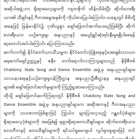
ဆိုက်ဘေးရီးယား၏ ပထမဆုံးအောင်နိုင်သူများကို ကိုယ်စားပြုပါကြောင်း၊
အဆိုပါအဖွဲ့ဟာ ရိုးရာဓလေ့များကို ဂရုတစိုက် ထိန်းသိမ်းပြီး ဆိုက်ဘေးရီး
ယား၏ သီချင်းနှင့် ဂီတအမွေအနှစ်ကို ကိုယ်စားပြုပါကြောင်း၊ ယနေ့တွင် မိမိတို့
အနေဖြင့် မြန်မာနိုင်ငံ၌ ဂုဏ်ယူစွာ ဖျော်ဖြေတင်ဆက်ပေးမည်ဖြစ်ပြီး ဆိုက်
ဘေးရီးယား ယဉ်ကျေးမှု၊ အနုပညာနှင့် အပျော်ရွှင်ဆုံးရင်းနှီးမှုရရှိပါစေရန်
ဆုတောင်းအပ်ပါကြောင်း ပြောကြားသည်။
ဆက်လက်၍ နိုင်ငံတော်ယာယီသမ္မတ နိုင်ငံတော်လုံခြုံရေးနှင့်အေးချမ်းသာယာ
ရေးကော်မရှင်ဥက္ကဋ္ဌနှင့် ဇနီး၊ တက်ရောက်လာကြသူများသည် နိုဗိုစီဗစ်
Chaldony State Song and Dance Ensemble အဖွဲ့မှ အနုပညာရှင်များ၊
သာသနာရေးနှင့်ယဉ်ကျေးမှုဝန်ကြီးဌာန အနုပညာဦးစီးဌာနမှ အနုပညာရှင်
များ၏ ဖျော်ဖြေတင်ဆက်မှုများကို ကြည့်ရှုအားပေးကြသည်။
ထိုသို့ ဖျော်ဖြေတင်ဆက်ကြရာတွင် နိုဗိုစီဗစ် Chaldony State Song and
Dance Ensemble အဖွဲ့မှ အနုပညာရှင်များက အဆိုအကနှင့် ဂီတအနုပညာ
များကို သဟဇာတဖြစ်စွာဖြင့် ကြွယ်ဝ များပြားလှသည့် ဂန္ထဝင်ပုံစံများ၊
ရိုးရာဓလေ့ပုံစံများကို အခြေခံ၍ ရုရှားရိုးရာတေးသီချင်းများ၊ ဆိုက်ဘေးရီးယား
ဒေသဂီတနှင့် တေးသီချင်းများကို ရင်သပ်ရှုမောဖွယ် လှုပ်ရှားမှုများဖြင့် တင်