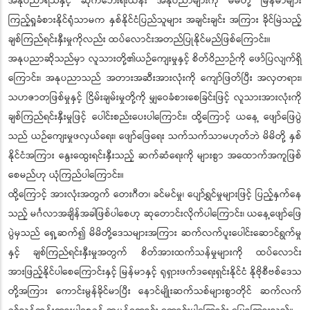
အနုပညာရသနှင့် ဆိုက်ဘေးရီးယန်း အနုပညာများကို မိမိတို့ မြန်မာများ
ကြည့်ရှုခံစားနိုင်ရုံသာမက နှစ်နိုင်ငံပြည်သူများ အချင်းချင်း အကြား ခိုင်မြဲသည့်
ချစ်ကြည်ရင်းနှီးမှုကိုလည်း ထပ်လောင်းအတည်ပြုနိုင်မည်ဖြစ်ကြောင်း။
အနုပညာဆိုသည်မှာ လူသားတို့၏ယဉ်ကျေးမှုနှင့် စိတ်ဝိညာဉ်ကို ဖော်ပြလျက်ရှိ
ကြောင်း၊ အနုပညာသည် အတားအဆီးအားလုံးကို ကျော်ဖြတ်ပြီး အလှတရား၊
သဟဇာတဖြစ်မှုနှင့် ငြိမ်းချမ်းမှုတို့ကို မျှဝေခံစားစေခြင်းဖြင့် လူသားအားလုံးကို
ချစ်ကြည်ရင်းနှီးမှုဖြင့် ပေါင်းစည်းပေးပါကြောင်း၊ ထို့ကြောင့် ယနေ့ ဖျော်ဖြေပွဲ
သည် ယဉ်ကျေးမှုဖလှယ်ရေး၊ ဖျော်ဖြေရေး သက်သက်သာမဟုတ်ဘဲ မိမိတို့ နှစ်
နိုင်ငံအကြား နွေးထွေးရင်းနှီးသည့် ဆက်ဆံရေးကို များစွာ အထောက်အကူဖြစ်
စေမည်ဟု ယုံကြည်ပါကြောင်း။
ထို့ကြောင့် အားလုံးအတွက် တေးဂီတ၊ ခင်မင်မှု၊ ပျော်ရွှင်မှုများဖြင့် ပြည့်နှက်နေ
သည့် မင်္ဂလာအချိန်အခါဖြစ်ပါစေဟု ဆုတောင်းလိုက်ပါကြောင်း၊ ယနေ့ဖျော်ဖြေ
ပွဲမှသည် ရှေ့ဆက်၍ မိမိတို့ဒေသများအကြား ဆက်လက်ပူးပေါင်းဆောင်ရွက်မှု
နှင့် ချစ်ကြည်ရင်းနှီးမှုအတွက် စိတ်အားထက်သန်မှုများကို ထပ်လောင်း
အားဖြည့်နိုင်ပါစေကြောင်းနှင့် မြန်မာနှင့် ရုရှားဖက်ဒရေးရှင်းနိုင်ငံ နိုဗိုစီဗစ်ဒေသ
တို့အကြား ကောင်းမွန်ခိုင်မာပြီး နောင်မျိုးဆက်သစ်များစွာတိုင် ဆက်လက်