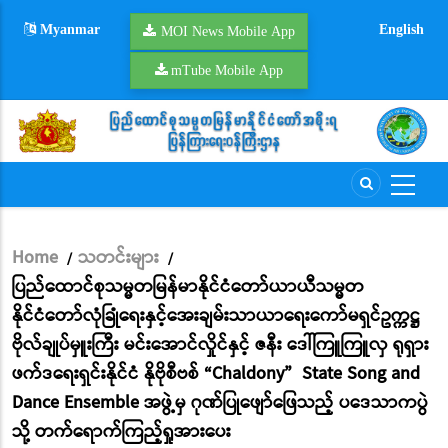
Skip
Myanmar
English
to
MOI News Mobile App
main
mTube Mobile App
content
Home
သတင်းများ
/
/
Breadcrumb
ပြည်ထောင်စုသမ္မတမြန်မာနိုင်ငံတော်ယာယီသမ္မတ
နိုင်ငံတော်လုံခြုံရေးနှင့်အေးချမ်းသာယာရေးကော်မရှင်ဥက္ကဋ္ဌ
ဗိုလ်ချုပ်မှူးကြီး မင်းအောင်လှိုင်နှင့် ဇနီး ဒေါ်ကြူကြူလှ ရုရှား
ဖက်ဒရေးရှင်းနိုင်ငံ နိုဗိုစီဗစ် “Chaldony” State Song and
Dance Ensemble အဖွဲ့မှ ဂုဏ်ပြုဖျော်ဖြေသည့် ပဒေသာကပွဲ
သို့ တက်ရောက်ကြည့်ရှုအားပေး