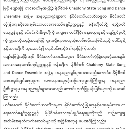
ဆက်ခဲ့ကြသည်။ ထို့ပြင် “ပေါင်မုန့်သည်အရာရာ” ဟု အမည်ရသည့် တေးသီချင်း
ဖြင့် ဖျော်ဖြေ တင်ဆက်မှုအပြီး၌ နိုဗိုစီဗစ် Chaldony State Song and Dance
Ensemble အဖွဲ့မှ အနုပညာရှင်များက နိုင်ငံတော်ယာယီသမ္မတ နိုင်ငံတော်
လုံခြုံရေးနှင့်အေးချမ်းသာယာရေးကော်မရှင်ဥက္ကဋ္ဌနှင့် ဇနီးတို့ထံသို့ ဧည့်ဝတ်
ကျေပွန်မှုနှင့် ခင်မင်ရင်းနှီးမှုတို့ကို ကျေးဇူး တင်ရှိပြီး နွေးထွေးမှုနှင့် ပျော်ရွှင်မှုတို့
ကို မျှဝေလိုသည့်အနေဖြင့် ရုရှားရိုးရာဓလေ့ထုံးတမ်းစဉ်လာဖြစ်သည့် ပေါင်မုန့်
နှင့်ဆားတို့ကို ယူဆောင်၍ တည်ခင်းဧည့်ခံ ဂါရဝပြုကြသည်။
ဖျော်ဖြေပွဲအပြီးတွင် နိုင်ငံတော်ယာယီသမ္မတ နိုင်ငံတော်လုံခြုံရေးနှင့်အေးချမ်း
သာယာရေးကော်မရှင်ဥက္ကဋ္ဌနှင့် ဇနီးတို့က နိုဗိုစီဗစ် Chaldony State Song
and Dance Ensemble အဖွဲ့မှ အနုပညာရှင်များအားလည်းကောင်း၊ နိုဗိုစီဗစ်
ဒေသအုပ်ချုပ်ရေးမှူးက သာသနာရေးနှင့်ယဉ်ကျေးမှုဝန်ကြီးဌာန၊ အနုပညာ
ဦးစီးဌာနမှ အနုပညာရှင်များအားလည်းကောင်း ဂုဏ်ပြုပန်းခြင်းများကို ပေးအပ်
ကြသည်။
ယင်းနောက် နိုင်ငံတော်ယာယီသမ္မတ နိုင်ငံတော်လုံခြုံရေးနှင့်အေးချမ်းသာယာ
ရေးကော်မရှင်ဥက္ကဋ္ဌနှင့် နိုဗိုစီဗစ်ဒေသအုပ်ချုပ်ရေးမှူးတို့သည် ယဉ်ကျေးမှု
အထိမ်းအမှတ်လက်ဆောင်များကို အပြန်အလှန် ပေးအပ်ကြသည်။