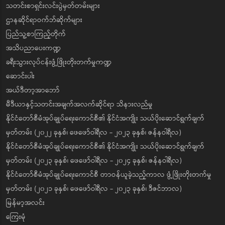
သတင်းစာရှင်းလင်းပွဲမှတ်တမ်းများ
ဌာနဆိုင်ရာဝက်ဘ်ဆိုက်များ
ပြည်သူ့စာကြည့်တိုက်
အသိပညာပေးကဏ္ဍ
ခရီးသွားလုပ်ငန်းဖွံ့ဖြိုးတိုးတက်မှုကဏ္ဍ
ဆောင်းပါး
အယ်ဒီတာ့အာဘော်
မီဒီယာနှင့်သတင်းအချက်အလက်ဆိုင်ရာ သိနားလည်မှု
နိုင်ငံတော်စီမံအုပ်ချုပ်ရေးကောင်စီ၏ နိုင်ငံအကျိုး သယ်ပိုးဆောင်ရွက်ချက်
မှတ်တမ်း (၂၀၂၂ ခုနှစ်၊ ဖေဖော်ဝါရီလ - ၂၀၂၃ ခုနှစ်၊ ဇန်နဝါရီလ)
နိုင်ငံတော်စီမံအုပ်ချုပ်ရေးကောင်စီ၏ နိုင်ငံအကျိုး သယ်ပိုးဆောင်ရွက်ချက်
မှတ်တမ်း (၂၀၂၃ ခုနှစ်၊ ဖေဖော်ဝါရီလ - ၂၀၂၄ ခုနှစ်၊ ဇန်နဝါရီလ)
နိုင်ငံတော်စီမံအုပ်ချုပ်ရေးကောင်စီ တာဝန်ယူခဲ့သည့်ကာလ ဖွံ့ဖြိုးတိုးတက်မှု
မှတ်တမ်း (၂၀၂၁ ခုနှစ်၊ ဖေဖော်ဝါရီလ - ၂၀၂၃ ခုနှစ်၊ ဒီဇင်ဘာလ)
မြန်မာ့အလင်း
ကြေးမုံ