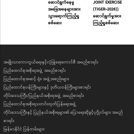
ဆောင်ရွက်နေမှု
JOINT EXERCISE
အခြေအနေများအား
(TIGER-2026))
သွားရောက်ကြည့်ရှု
ဆောင်ရွက်မှုအား
စစ်ဆေး
ကြည့်ရှုစစ်ဆေး
အမျိုးသားကာကွယ်ရေးနှင့်လုံခြုံရေးကောင်စီ အမည်စာရင်း
ပြည်ထောင်စုအစိုးရအဖွဲ့ အမည်စာရင်း
ပြည်ထောင်စုအဆင့် ရုံး၊ အဖွဲ့အစည်းများ
ပြည်ထောင်စုဝန်ကြီးများနှင့် ဒုတိယဝန်ကြီးများစာရင်း
တိုင်းဒေသကြီး/ပြည်နယ်အစိုးရအဖွဲ့ အမည်စာရင်း
ပြည်ထောင်စုအစိုးရသတင်းထုတ်ပြန်ရေးအဖွဲ့
တိုင်းဒေသကြီးနှင့် ပြည်နယ်အစိုးရများ၏ ပြောရေးဆိုခွင့်ပုဂ္ဂိုလ်များ အမည်
စာရင်း
မြန်မာနိုင်ငံ ပြန်တမ်းများ