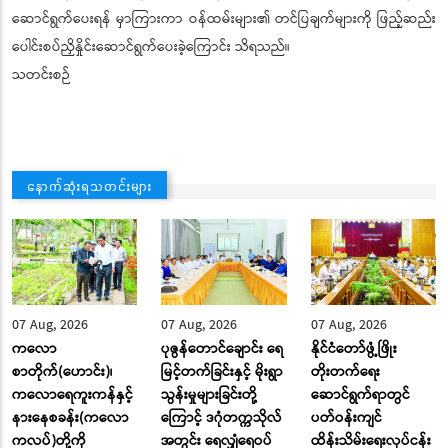
ဆောင်ရွက်ပေးရန် မှာကြားကာ ဝန်ထမ်းများ၏ တင်ပြချက်များကို ဖြည့်ဆည်း
ပေါင်းစပ်ညှိနှိုင်းဆောင်ရွက်ပေးခဲ့ကြောင်း သိရသည်။
သတင်းစဉ်
နောက်ဆုံးရသတင်းများ
07 Aug, 2026
07 Aug, 2026
07 Aug, 2026
ကလော
ပုဇွန်တောင်ချောင်း ရေ
နိုင်ငံတော်ဖွံ့ဖြိုး
စာတိုက်(ဟောင်း)၊
မြင့်တက်ခြင်းနှင့် မိုးရွာ
တိုးတက်ရေး
ကလောရေကူးကန်နှင့်
သွန်းမှုများခြင်းတို့
ဆောင်ရွက်ရာတွင်
နားနေစခန်း(ကလော
ကြောင့် ဒဂုံတက္ကသိုလ်
ပတ်ဝန်းကျင်
ကလပ်)တို့ကို
အတွင်း ရေလျှံရေဝပ်
ထိန်းသိမ်းရေးလုပ်ငန်း