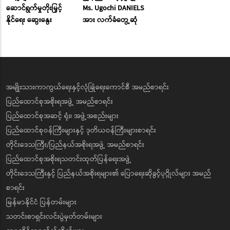
ဆောင်ရွက်မှုတိုးမြှင့်
Ms. Ugochi DANIELS
နိုင်ရေး ဆွေးနွေး
အား လက်ခံတွေ့ဆုံ
အမျိုးသားကာကွယ်ရေးနှင့်လုံခြုံရေးကောင်စီ အမည်စာရင်း
ပြည်ထောင်စုအစိုးရအဖွဲ့ အမည်စာရင်း
ပြည်ထောင်စုအဆင့် ရုံး၊ အဖွဲ့အစည်းများ
ပြည်ထောင်စုဝန်ကြီးများနှင့် ဒုတိယဝန်ကြီးများစာရင်း
တိုင်းဒေသကြီး/ပြည်နယ်အစိုးရအဖွဲ့ အမည်စာရင်း
ပြည်ထောင်စုအစိုးရသတင်းထုတ်ပြန်ရေးအဖွဲ့
တိုင်းဒေသကြီးနှင့် ပြည်နယ်အစိုးရများ၏ ပြောရေးဆိုခွင့်ပုဂ္ဂိုလ်များ အမည်
စာရင်း
မြန်မာနိုင်ငံ ပြန်တမ်းများ
သတင်းစာရှင်းလင်းပွဲမှတ်တမ်းများ