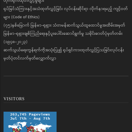
တိုက်ရိုက်ထုတ်လွှင့်မှုများ
ရုပ်မြင်သံကြားနှင့်အသံထုတ်လွှင့်ခြင်း လုပ်ငန်းဆိုင်ရာ လိုက်နာရမည့် ကျင့်ဝတ်
များ (Code of Ethics)
(၇၅)နှစ်မြောက် မြန်မာ-ရုရှား သံတမန်ဆက်သွယ်ထူထောင်မှုအထိမ်းအမှတ်
မြန်မာ-ရုရှားချစ်ကြည်ရေးနှင့်ပူးပေါင်းဆောင်ရွက်မှု သမိုင်းဓာတ်ပုံမှတ်တမ်း
(၁၉၄၈-၂၀၂၃)
ဆက်သွယ်ရေးကွန်ရက်ကိုအသုံးပြု၍ ရုပ်ရှင်ကားထုတ်လွှင့်ပြသခြင်းလုပ်ငန်း
မှတ်ပုံတင်လက်မှတ်လျှောက်လွှာ
VISITORS