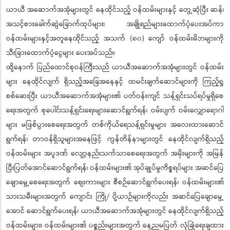
ယာယီ အဆောက်အအုံများတွင် နေထိုင်သည့် ဝန်ထမ်းများနှင့် တွေ့ဆုံပြီး ဆန်၊
အသင့်စားခေါက်ဆွဲခြောက်ထုပ်များ၊ အချိုရည်များထောက်ပံ့ပေးအပ်ကာ
ဝန်ထမ်းများနှင့်အတူနေထိုင်သည့် အသက် (၈၀) ကျော် ဝန်ထမ်းမိဘများကို
သီးခြားထောက်ပံ့ငွေများ ပေးအပ်သည်။
ထို့နောက် ပြည်ထောင်စုဝန်ကြီးသည် ယာယီအဆောက်အအုံများတွင် ဝန်ထမ်း
များ နေထိုင်လျက် ရှိသည့်အခြေအနေနှင့် ထမင်းချက်ဆောင်များကို ကြည့်ရှု
စစ်ဆေးပြီး ယာယီအဆောက်အအုံများ၏ ပတ်ဝန်းကျင် သန့်ရှင်းသပ်ရပ်မှုရှိစေ
ရေးအတွက် စုပေါင်းသန့်ရှင်းရေးများဆောင်ရွက်ရန်၊ ဝမ်းပျက် ဝမ်းလျှောရောဂါ
များ မဖြစ်ပွားစေရေးအတွက် တစ်ကိုယ်ရေသန့်ရှင်းမှုများ အလေးထားဆောင်
ရွက်ရန်၊ တာဝန်ရှိသူများအနေဖြင့် ကွန်တိန်နာများတွင် နေထိုင်လျက်ရှိသည့်
ဝန်ထမ်းများ အပူဒဏ် လျော့နည်းသက်သာစေရေးအတွက် အမိုးများကို အမြန်
ပြီးပြတ်အောင်ဆောင်ရွက်ရန်၊ ဝန်ထမ်းများ၏ အုပ်ချုပ်မှုကိစ္စရပ်များ အဆင်ပြေ
ချောမွေ့စေရေးအတွက် ဈေးကားများ စီစဉ်ဆောင်ရွက်ပေးရန်၊ ဝန်ထမ်းများ၏
သားသမီးများအတွက် ကျောင်း ကြို/ ပို့ယာဉ်များကိုလည်း အဆင်ပြေချောမွေ့
အောင် ဆောင်ရွက်ပေးရန်၊ ယာယီအဆောက်အအုံများတွင် နေထိုင်လျက်ရှိသည့်
ဝန်ထမ်းများ၊ ဝန်ထမ်းများ၏ ပစ္စည်းများအတွက် နေ့ညမပြတ် လုံခြုံရေးချထား