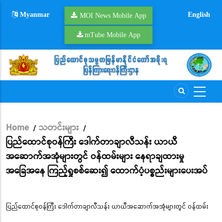
Skip
Myanmar
English
to
MOI News Mobile App
main
mTube Mobile App
content
Home
သတင်းများ
/
/
Breadcrumb
ပြည်ထောင်စုဝန်ကြီး ဒေါက်တာချာလီသန်း ယာယီ
အဆောက်အအုံများတွင် ဝန်ထမ်းများ နေရာချထားမှု
အခြေအနေ ကြည့်ရှုစစ်ဆေး၍ ထောက်ပံ့ပစ္စည်းများပေးအပ်
ပြည်ထောင်စုဝန်ကြီး ဒေါက်တာချာလီသန်း ယာယီအဆောက်အအုံများတွင် ဝန်ထမ်း