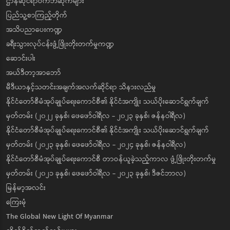
ဌာနဆိုင်ရာဝက်ဘ်ဆိုက်များ
ပြည်သူ့စာကြည့်တိုက်
အသိပညာပေးကဏ္ဍ
ခရီးသွားလုပ်ငန်းဖွံ့ဖြိုးတိုးတက်မှုကဏ္ဍ
ဆောင်းပါး
အယ်ဒီတာ့အာဘော်
မီဒီယာနှင့်သတင်းအချက်အလက်ဆိုင်ရာ သိနားလည်မှု
နိုင်ငံတော်စီမံအုပ်ချုပ်ရေးကောင်စီ၏ နိုင်ငံအကျိုး သယ်ပိုးဆောင်ရွက်ချက်
မှတ်တမ်း (၂၀၂၂ ခုနှစ်၊ ဖေဖော်ဝါရီလ - ၂၀၂၃ ခုနှစ်၊ ဇန်နဝါရီလ)
နိုင်ငံတော်စီမံအုပ်ချုပ်ရေးကောင်စီ၏ နိုင်ငံအကျိုး သယ်ပိုးဆောင်ရွက်ချက်
မှတ်တမ်း (၂၀၂၃ ခုနှစ်၊ ဖေဖော်ဝါရီလ - ၂၀၂၄ ခုနှစ်၊ ဇန်နဝါရီလ)
နိုင်ငံတော်စီမံအုပ်ချုပ်ရေးကောင်စီ တာဝန်ယူခဲ့သည့်ကာလ ဖွံ့ဖြိုးတိုးတက်မှု
မှတ်တမ်း (၂၀၂၁ ခုနှစ်၊ ဖေဖော်ဝါရီလ - ၂၀၂၃ ခုနှစ်၊ ဒီဇင်ဘာလ)
မြန်မာ့အလင်း
ကြေးမုံ
The Global New Light Of Myanmar