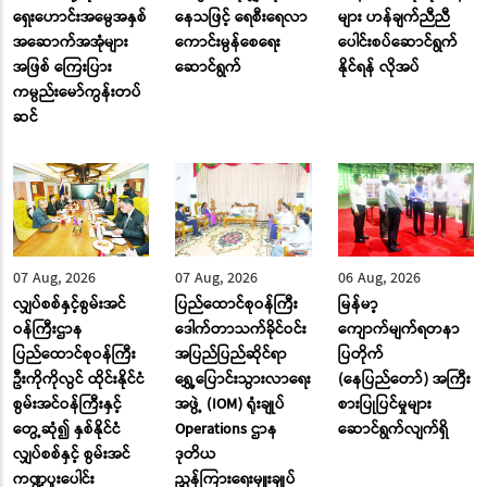
ရှေးဟောင်းအမွေအနှစ်
နေသဖြင့် ရေစီးရေလာ
များ ဟန်ချက်ညီညီ
အဆောက်အအုံများ
ကောင်းမွန်စေရေး
ပေါင်းစပ်ဆောင်ရွက်
အဖြစ် ကြေးပြား
ဆောင်ရွက်
နိုင်ရန် လိုအပ်
ကမ္ပည်းမော်ကွန်းတပ်
ဆင်
07 Aug, 2026
07 Aug, 2026
06 Aug, 2026
လျှပ်စစ်နှင့်စွမ်းအင်
ပြည်ထောင်စုဝန်ကြီး
မြန်မာ့
ဝန်ကြီးဌာန
ဒေါက်တာသက်ခိုင်ဝင်း
ကျောက်မျက်ရတနာ
ပြည်ထောင်စုဝန်ကြီး
အပြည်ပြည်ဆိုင်ရာ
ပြတိုက်
ဦးကိုကိုလွင် ထိုင်းနိုင်ငံ
ရွှေ့ပြောင်းသွားလာရေး
(နေပြည်တော်) အကြီး
စွမ်းအင်ဝန်ကြီးနှင့်
အဖွဲ့ (IOM) ရုံးချုပ်
စားပြုပြင်မှုများ
တွေ့ဆုံ၍ နှစ်နိုင်ငံ
Operations ဌာန
ဆောင်ရွက်လျက်ရှိ
လျှပ်စစ်နှင့် စွမ်းအင်
ဒုတိယ
ကဏ္ဍပူးပေါင်း
ညွှန်ကြားရေးမှူးချုပ်