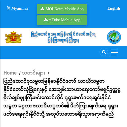
Skip
Myanmar
English
to
MOI News Mobile App
main
mTube Mobile App
content
Home
သတင်းများ
/
/
Breadcrumb
ပြည်ထောင်စုသမ္မတမြန်မာနိုင်ငံတော် ယာယီသမ္မတ
နိုင်ငံတော်လုံခြုံရေးနှင့် အေးချမ်းသာယာရေးကော်မရှင်ဥက္ကဋ္ဌ
ဗိုလ်ချုပ်မှူးကြီးမင်းအောင်လှိုင် ရုရှားဖက်ဒရေးရှင်းနိုင်ငံ
သမ္မတ မစ္စတာဗလာဒီမာပူတင်၏ ဖိတ်ကြားချက်အရ ရုရှား
ဖက်ဒရေးရှင်းနိုင်ငံသို့ အလုပ်သဘောခရီးသွားရောက်မည်