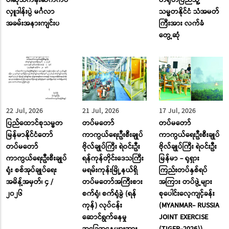
လှူဒါန်းပွဲ မင်္ဂလာ
သမ္မတနိုင်ငံ သံအမတ်
အခမ်းအနားကျင်းပ
ကြီးအား လက်ခံ
တွေ့ဆုံ
22 Jul, 2026
21 Jul, 2026
17 Jul, 2026
ပြည်ထောင်စုသမ္မတ
တပ်မတော်
တပ်မတော်
မြန်မာနိုင်ငံတော်
ကာကွယ်ရေးဦးစီးချုပ်
ကာကွယ်ရေးဦးစီးချုပ်
တပ်မတော်
ဗိုလ်ချုပ်ကြီး ရဲဝင်းဦး
ဗိုလ်ချုပ်ကြီး ရဲဝင်းဦး
ကာကွယ်ရေးဦးစီးချုပ်
ရန်ကုန်တိုင်းဒေသကြီး
မြန်မာ - ရုရှား
ရုံး စစ်အုပ်ချုပ်ရေး
မရမ်းကုန်းမြို့နယ်ရှိ
ကြည်းတပ်နှစ်ရပ်
အမိန့်အမှတ်၊ ၄ /
တပ်မတော်အကြီးစား
အကြား တပ်ဖွဲ့များ
၂၀၂၆
စက်ရုံ၊ စက်ရုံခွဲ (ရန်
စုပေါင်းလေ့ကျင့်ခန်း
ကုန်) လုပ်ငန်း
(MYANMAR- RUSSIA
ဆောင်ရွက်နေမှု
JOINT EXERCISE
အခြေအနေများအား
(TIGER-2026))