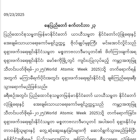
09/23/2025
နေပြည်တော် စက်တင်ဘာ ၂၃
ပြည်ထောင်စုသမ္မတမြန်မာနိုင်ငံတော် ယာယီသမ္မတ နိုင်ငံတော်လုံခြုံရေးနှင့်
အေးချမ်းသာယာရေးကော်မရှင်ဥက္ကဋ္ဌ ဗိုလ်ချုပ်မှူးကြီး မင်းအောင်လှိုင်သည်
ရုရှားဖက်ဒရေးရှင်းနိုင်ငံသမ္မတ မစ္စတာဗလာဒီမာပူတင်၏ ဖိတ်ကြားချက်အရ
ရုရှားဖက်ဒရေးရှင်းနိုင်ငံ၊ မော်စကိုမြို့တွင် ကျင်းပပြုလုပ်မည့် ကမ္ဘာ့အဏုမြူ
သီတင်းပတ်ဖိုရမ်-၂၀၂၅(World Atomic Week 2025)သို့ တက်ရောက်ရန်
အတွက် မကြာမီရက်ပိုင်းအတွင်း ရုရှားဖက်ဒရေးရှင်းနိုင်ငံသို့ ချစ်ကြည်ရေးခရီး
သွားရောက်မည်ဖြစ်သည်။
ခရီးစဉ်အတွင်း ပြည်ထောင်စုသမ္မတမြန်မာနိုင်ငံတော် ယာယီသမ္မတ နိုင်ငံတော်
လုံခြုံရေးနှင့် အေးချမ်းသာယာရေးကော်မရှင်ဥက္ကဋ္ဌသည် ကမ္ဘာ့အဏုမြူ
သီတင်းပတ်ဖိုရမ်-၂၀၂၅(World Atomic Week 2025)သို့ တက်ရောက်ခြင်း၊
ရုရှားဖက်ဒရေးရှင်းနိုင်ငံသမ္မတ မစ္စတာဗလာဒီမာပူတင် အပါအဝင် ရုရှားနိုင်ငံမှ
တာဝန်ရှိသူများနှင့် တွေ့ဆုံဆွေးနွေးခြင်းများကို ဆောင်ရွက်သွားမည်ဖြစ်ပြီး
နှစ်နိုင်ငံအစိုးရနှင့် ပြည်သူများအကြား ချစ်ကြည်ရေး၊ စီးပွားရေး၊ လုံခြုံရေး