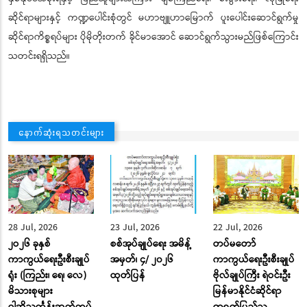
ဆိုင်ရာများနှင့် ကဏ္ဍပေါင်းစုံတွင် မဟာဗျူဟာမြောက် ပူးပေါင်းဆောင်ရွက်မှု
ဆိုင်ရာကိစ္စရပ်များ ပိုမိုတိုးတက် ခိုင်မာအောင် ဆောင်ရွက်သွားမည်ဖြစ်ကြောင်း
သတင်းရရှိသည်။
နောက်ဆုံးရသတင်းများ
28 Jul, 2026
23 Jul, 2026
22 Jul, 2026
၂ဝ၂၆ ခုနှစ်
စစ်အုပ်ချုပ်ရေး အမိန့်
တပ်မတော်
ကာကွယ်ရေးဦးစီးချုပ်
အမှတ်၊ ၄/ ၂၀၂၆
ကာကွယ်ရေးဦးစီးချုပ်
ရုံး (ကြည်း၊ ရေ၊ လေ)
ထုတ်ပြန်
ဗိုလ်ချုပ်ကြီး ရဲဝင်းဦး
မိသားစုများ
မြန်မာနိုင်ငံဆိုင်ရာ
ဝါဆိုသင်္ကန်းဆက်ကပ်
တရုတ်ပြည်သူ့