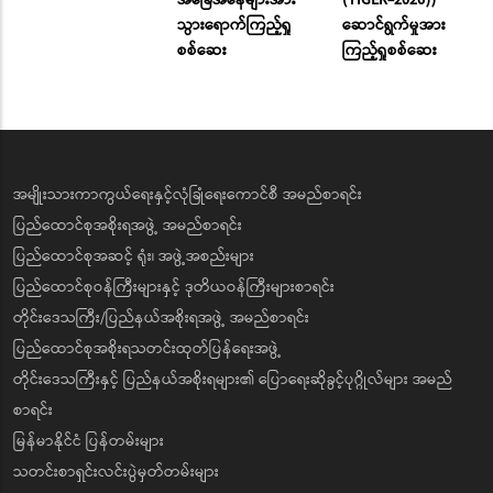
သွားရောက်ကြည့်ရှု
ဆောင်ရွက်မှုအား
စစ်ဆေး
ကြည့်ရှုစစ်ဆေး
အမျိုးသားကာကွယ်ရေးနှင့်လုံခြုံရေးကောင်စီ အမည်စာရင်း
ပြည်ထောင်စုအစိုးရအဖွဲ့ အမည်စာရင်း
ပြည်ထောင်စုအဆင့် ရုံး၊ အဖွဲ့အစည်းများ
ပြည်ထောင်စုဝန်ကြီးများနှင့် ဒုတိယဝန်ကြီးများစာရင်း
တိုင်းဒေသကြီး/ပြည်နယ်အစိုးရအဖွဲ့ အမည်စာရင်း
ပြည်ထောင်စုအစိုးရသတင်းထုတ်ပြန်ရေးအဖွဲ့
တိုင်းဒေသကြီးနှင့် ပြည်နယ်အစိုးရများ၏ ပြောရေးဆိုခွင့်ပုဂ္ဂိုလ်များ အမည်
စာရင်း
မြန်မာနိုင်ငံ ပြန်တမ်းများ
သတင်းစာရှင်းလင်းပွဲမှတ်တမ်းများ