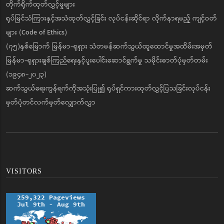
တိုက်ရိုက်ထုတ်လွှင့်မှုများ
ရုပ်မြင်သံကြားနှင့်အသံထုတ်လွှင့်ခြင်း လုပ်ငန်းဆိုင်ရာ လိုက်နာရမည့် ကျင့်ဝတ်
များ (Code of Ethics)
(၇၅)နှစ်မြောက် မြန်မာ-ရုရှား သံတမန်ဆက်သွယ်ထူထောင်မှုအထိမ်းအမှတ်
မြန်မာ-ရုရှားချစ်ကြည်ရေးနှင့်ပူးပေါင်းဆောင်ရွက်မှု သမိုင်းဓာတ်ပုံမှတ်တမ်း
(၁၉၄၈-၂၀၂၃)
ဆက်သွယ်ရေးကွန်ရက်ကိုအသုံးပြု၍ ရုပ်ရှင်ကားထုတ်လွှင့်ပြသခြင်းလုပ်ငန်း
မှတ်ပုံတင်လက်မှတ်လျှောက်လွှာ
VISITORS