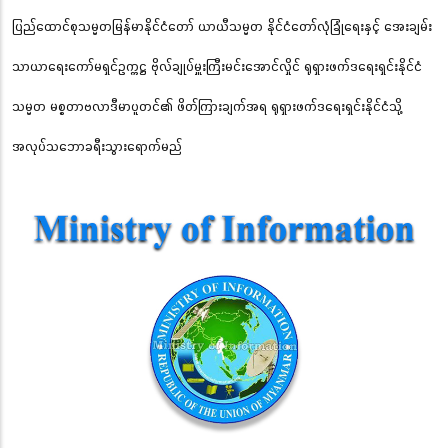
ပြည်ထောင်စုသမ္မတမြန်မာနိုင်ငံတော် ယာယီသမ္မတ နိုင်ငံတော်လုံခြုံရေးနှင့် အေးချမ်း
သာယာရေးကော်မရှင်ဥက္ကဋ္ဌ ဗိုလ်ချုပ်မှူးကြီးမင်းအောင်လှိုင် ရုရှားဖက်ဒရေးရှင်းနိုင်ငံ
သမ္မတ မစ္စတာဗလာဒီမာပူတင်၏ ဖိတ်ကြားချက်အရ ရုရှားဖက်ဒရေးရှင်းနိုင်ငံသို့
အလုပ်သဘောခရီးသွားရောက်မည်