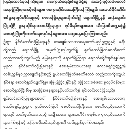
ပြည်ထောင်စုဝန်ကြီးများ၊ ကာကွယ်ရေးဦးစီးချုပ်ရုံးမှ အဆင့်မြင့်တပ်မတော်
အရာရှိကြီးများနှင့်ဇနီးများ၊ မကွေးတိုင်းဒေသကြီးဝန်ကြီးချုပ်၊ အလယ်ပိုင်းတိုင်း
စစ်ဌာနချုပ်တိုင်းမှူးနှင့် တာဝန်ရှိသူများလိုက်ပါ၍ ချောက်မြို့နှင့် ရေနံချောင်း
မြို့တို့ရှိ ဌာနဆိုင်ရာတာဝန်ရှိသူများ၊ ရပ်မိရပ်ဖများအား သီးခြားစီတွေ့ဆုံ၍
ဒေသဖွံ့ဖြိုးတိုးတက်ရေးလုပ်ငန်းများအား ဆွေးနွေးပြောကြားသည်။
ဦးစွာ နိုင်ငံတော်လုံခြုံရေးနှင့် အေးချမ်းသာယာရေးကော်မရှင်ဥက္ကဋ္ဌနှင့် ဇနီး
တို့သည် ချောက်မြို့ အမှတ်(၅)ရပ်ကွက်ရှိ စွယ်တော်မြတ်စေတီတော်
တည်ထားကိုးကွယ်မည့် မြေနေရာသို့ ရောက်ရှိကြရာ ချောက်ခရိုင်အုပ်ချုပ်ရေး
မှူးက နိုင်ငံတော်လုံခြုံရေးနှင့် အေးချမ်းသာယာရေး ကော်မရှင်ဥက္ကဋ္ဌ၏
လမ်းညွှန်မှာကြားချက်နှင့်အညီ စွယ်တော်မြတ်စေတီတော် တည်ထားကိုးကွယ်
နိုင်ရေး ဆောင်ရွက်လျက်ရှိမှု၊ မြေပြုပြင်ခြင်းနှင့် မြေသားစစ်ဆေးမှုလုပ်ငန်းများ
ဆောင်ရွက်ပြီးစီးမှု အခြေအနေများနှင့်ပတ်သက်၍ ရှင်းလင်းတင်ပြသည်။
ရှင်းလင်းတင်ပြမှုများအပေါ် နိုင်ငံတော်လုံခြုံရေးနှင့် အေးချမ်းသာယာရေး
ကော်မရှင်ဥက္ကဋ္ဌက စွယ်တော်မြတ် စေတီတော်ကြီးအား စေတီတည်ဆောက်
ရာတွင် သတ်မှတ်ထားသည့် အချိုးအစား များအတိုင်း စနစ်တကျတည်ဆောက်
သွားကြရန်နှင့် အခြားလိုအပ်သည်များကို လမ်းညွှန်မှာကြားသည်။