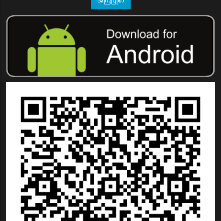
အကြံပြုစာ