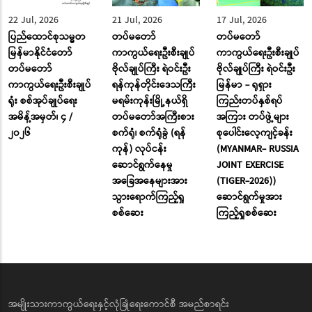
22 Jul, 2026
21 Jul, 2026
17 Jul, 2026
ပြည်ထောင်စုသမ္မတ
တပ်မတော်
တပ်မတော်
မြန်မာနိုင်ငံတော်
ကာကွယ်ရေးဦးစီးချုပ်
ကာကွယ်ရေးဦးစီးချုပ်
တပ်မတော်
ဗိုလ်ချုပ်ကြီး ရဲဝင်းဦး
ဗိုလ်ချုပ်ကြီး ရဲဝင်းဦး
ကာကွယ်ရေးဦးစီးချုပ်
ရန်ကုန်တိုင်းဒေသကြီး
မြန်မာ - ရုရှား
ရုံး စစ်အုပ်ချုပ်ရေး
မရမ်းကုန်းမြို့နယ်ရှိ
ကြည်းတပ်နှစ်ရပ်
အမိန့်အမှတ်၊ ၄ /
တပ်မတော်အကြီးစား
အကြား တပ်ဖွဲ့များ
၂၀၂၆
စက်ရုံ၊ စက်ရုံခွဲ (ရန်
စုပေါင်းလေ့ကျင့်ခန်း
ကုန်) လုပ်ငန်း
(MYANMAR- RUSSIA
ဆောင်ရွက်နေမှု
JOINT EXERCISE
အခြေအနေများအား
(TIGER-2026))
သွားရောက်ကြည့်ရှု
ဆောင်ရွက်မှုအား
စစ်ဆေး
ကြည့်ရှုစစ်ဆေး
အမျိုးသားကာကွယ်ရေးနှင့်လုံခြုံရေးကောင်စီ အမည်စာရင်း