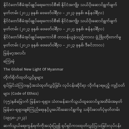
နိုင်ငံတော်စီမံအုပ်ချုပ်ရေးကောင်စီ၏ နိုင်ငံအကျိုး သယ်ပိုးဆောင်ရွက်ချက်
မှတ်တမ်း (၂၀၂၂ ခုနှစ်၊ ဖေဖော်ဝါရီလ - ၂၀၂၃ ခုနှစ်၊ ဇန်နဝါရီလ)
နိုင်ငံတော်စီမံအုပ်ချုပ်ရေးကောင်စီ၏ နိုင်ငံအကျိုး သယ်ပိုးဆောင်ရွက်ချက်
မှတ်တမ်း (၂၀၂၃ ခုနှစ်၊ ဖေဖော်ဝါရီလ - ၂၀၂၄ ခုနှစ်၊ ဇန်နဝါရီလ)
နိုင်ငံတော်စီမံအုပ်ချုပ်ရေးကောင်စီ တာဝန်ယူခဲ့သည့်ကာလ ဖွံ့ဖြိုးတိုးတက်မှု
မှတ်တမ်း (၂၀၂၁ ခုနှစ်၊ ဖေဖော်ဝါရီလ - ၂၀၂၃ ခုနှစ်၊ ဒီဇင်ဘာလ)
မြန်မာ့အလင်း
ကြေးမုံ
The Global New Light Of Myanmar
တိုက်ရိုက်ထုတ်လွှင့်မှုများ
ရုပ်မြင်သံကြားနှင့်အသံထုတ်လွှင့်ခြင်း လုပ်ငန်းဆိုင်ရာ လိုက်နာရမည့် ကျင့်ဝတ်
များ (Code of Ethics)
(၇၅)နှစ်မြောက် မြန်မာ-ရုရှား သံတမန်ဆက်သွယ်ထူထောင်မှုအထိမ်းအမှတ်
မြန်မာ-ရုရှားချစ်ကြည်ရေးနှင့်ပူးပေါင်းဆောင်ရွက်မှု သမိုင်းဓာတ်ပုံမှတ်တမ်း
(၁၉၄၈-၂၀၂၃)
ဆက်သွယ်ရေးကွန်ရက်ကိုအသုံးပြု၍ ရုပ်ရှင်ကားထုတ်လွှင့်ပြသခြင်းလုပ်ငန်း