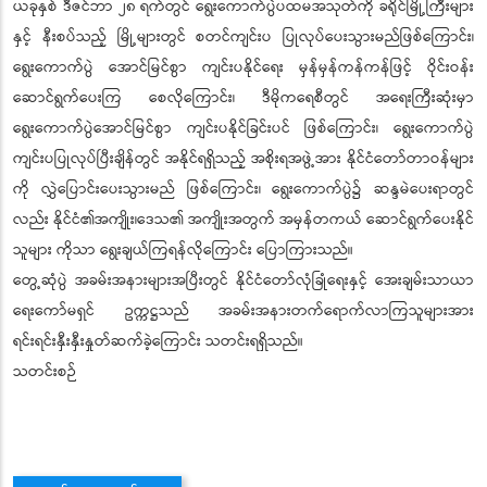
ယခုနှစ် ဒီဇင်ဘာ ၂၈ ရက်တွင် ရွေးကောက်ပွဲပထမအသုတ်ကို ခရိုင်မြို့ကြီးများ
နှင့် နီးစပ်သည့် မြို့များတွင် စတင်ကျင်းပ ပြုလုပ်ပေးသွားမည်ဖြစ်ကြောင်း၊
ရွေးကောက်ပွဲ အောင်မြင်စွာ ကျင်းပနိုင်ရေး မှန်မှန်ကန်ကန်ဖြင့် ဝိုင်းဝန်း
ဆောင်ရွက်ပေးကြ စေလိုကြောင်း၊ ဒီမိုကရေစီတွင် အရေးကြီးဆုံးမှာ
ရွေးကောက်ပွဲအောင်မြင်စွာ ကျင်းပနိုင်ခြင်းပင် ဖြစ်ကြောင်း၊ ရွေးကောက်ပွဲ
ကျင်းပပြုလုပ်ပြီးချိန်တွင် အနိုင်ရရှိသည့် အစိုးရအဖွဲ့အား နိုင်ငံတော်တာဝန်များ
ကို လွှဲပြောင်းပေးသွားမည် ဖြစ်ကြောင်း၊ ရွေးကောက်ပွဲ၌ ဆန္ဒမဲပေးရာတွင်
လည်း နိုင်ငံ၏အကျိုး၊ဒေသ၏ အကျိုးအတွက် အမှန်တကယ် ဆောင်ရွက်ပေးနိုင်
သူများ ကိုသာ ရွေးချယ်ကြရန်လိုကြောင်း ပြောကြားသည်။
တွေ့ဆုံပွဲ အခမ်းအနားများအပြီးတွင် နိုင်ငံတော်လုံခြုံရေးနှင့် အေးချမ်းသာယာ
ရေးကော်မရှင် ဥက္ကဋ္ဌသည် အခမ်းအနားတက်ရောက်လာကြသူများအား
ရင်းရင်းနှီးနှီးနှုတ်ဆက်ခဲ့ကြောင်း သတင်းရရှိသည်။
သတင်းစဉ်