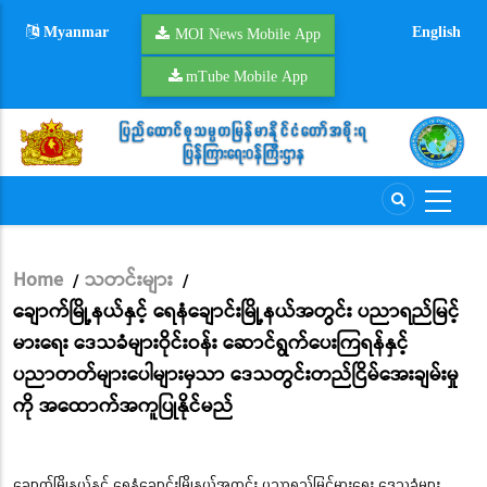
Skip
Myanmar
English
to
MOI News Mobile App
main
mTube Mobile App
content
Home
သတင်းများ
/
/
Breadcrumb
ချောက်မြို့နယ်နှင့် ရေနံချောင်းမြို့နယ်အတွင်း ပညာရည်မြင့်
မားရေး ဒေသခံများဝိုင်းဝန်း ဆောင်ရွက်ပေးကြရန်နှင့်
ပညာတတ်များပေါများမှသာ ဒေသတွင်းတည်ငြိမ်အေးချမ်းမှု
ကို အထောက်အကူပြုနိုင်မည်
ချောက်မြို့နယ်နှင့် ရေနံချောင်းမြို့နယ်အတွင်း ပညာရည်မြင့်မားရေး ဒေသခံများ