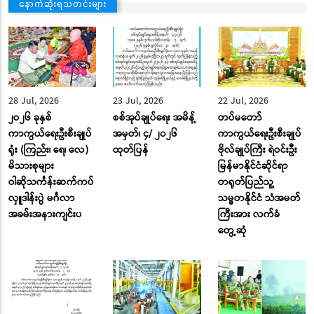
နောက်ဆုံးရသတင်းများ
28 Jul, 2026
23 Jul, 2026
22 Jul, 2026
၂ဝ၂၆ ခုနှစ်
စစ်အုပ်ချုပ်ရေး အမိန့်
တပ်မတော်
ကာကွယ်ရေးဦးစီးချုပ်
အမှတ်၊ ၄/ ၂၀၂၆
ကာကွယ်ရေးဦးစီးချုပ်
ရုံး (ကြည်း၊ ရေ၊ လေ)
ထုတ်ပြန်
ဗိုလ်ချုပ်ကြီး ရဲဝင်းဦး
မိသားစုများ
မြန်မာနိုင်ငံဆိုင်ရာ
ဝါဆိုသင်္ကန်းဆက်ကပ်
တရုတ်ပြည်သူ့
လှူဒါန်းပွဲ မင်္ဂလာ
သမ္မတနိုင်ငံ သံအမတ်
အခမ်းအနားကျင်းပ
ကြီးအား လက်ခံ
တွေ့ဆုံ