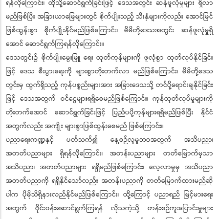
ရန်လိုကြောင်း၊ ထိုသို့ဆောင်ရွက်ခြင်းဖြင့် ဒေသအတွင်း ဆန်ဖူလုံမှုများ ရှိလာ
မည်ဖြစ်ပြီး အခြားယာမြေများတွင် စိုက်ပျိုးသည့် သီးနှံများကိုလည်း အောင်မြင်
ဖြစ်ထွန်းစွာ စိုက်ပျိုးနိုင်မည်ဖြစ်ကြောင်း၊ မိမိတို့ဒေသအတွင်း ဆန်ဖူလုံမှုရှိ
အောင် ဆောင်ရွက်ကြရန်လိုကြောင်း။
ဒေသတွင်း၌ စိုက်ပျိုးမွေးမြူ ရေး ထုတ်ကုန်များကို ဖူလုံစွာ ထုတ်လုပ်နိုင်ခြင်း
ဖြင့် ဒေသ စီးပွားရေးကို များစွာတိုးတက်လာ မည်ဖြစ်ကြောင်း၊ မိမိတို့ဒေသ
တွင်းမှ ထွက်ရှိသည့် ကုန်ပစ္စည်းများအား အခြားဒေသသို့ တင်ပို့ရောင်းချနိုင်ခြင်း
ဖြင့် ဒေသအတွက် ဝင်ငွေများရရှိစေမည်ဖြစ်ကြောင်း၊ ကုန်ထုတ်လုပ်မှုများကို
တိုးတက်အောင် ဆောင်ရွက်ခြင်းဖြင့် ပြည်ပပို့ကုန်များရရှိမည်ဖြစ်ပြီး နိုင်ငံ
အတွက်လည်း အကျိုး များစွာဖြစ်ထွန်းစေမည် ဖြစ်ကြောင်း။
ပညာရေးကဏ္ဍနှင့် ပတ်သက်၍ နေ့စဉ်လူမှုဘဝအတွက် အသိပညာ၊
အတတ်ပညာများ ရှိရန်လိုကြောင်း၊ အတန်းပညာများ တတ်မြောက်မှသာ
အသိပညာ၊ အတတ်ပညာများ ရရှိမည်ဖြစ်ကြောင်း၊ လေ့လာမှုမှ အသိပညာ
အတတ်ပညာကို ရရှိနိုင်သော်လည်း အတန်းပညာကို တတ်မြောက်ထားမည်ဆို
ပါက ပိုမိုသိရှိနားလည်နိုင်မည်ဖြစ်ကြောင်း၊ ထို့ကြောင့် ပညာရည် မြင့်မားရေး
အတွက် ဝိုင်းဝန်းဆောင်ရွက်ကြရန် လိုသကဲ့သို့ တန်းစဉ်ကူးပြောင်းမှုများ