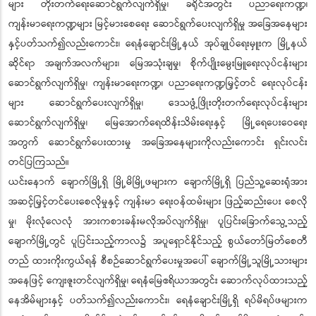
များ တိုးတက်ရေးဆောင်ရွက်လျက်ရှိမှု၊ ခရိုင်အတွင်း ပညာရေးကဏ္ဍ၊
ကျန်းမာရေးကဏ္ဍများ မြင့်မားစေရေး ဆောင်ရွက်ပေးလျက်ရှိမှု အခြေအနေများ
နှင့်ပတ်သက်၍လည်းကောင်း၊ ရေနံချောင်းမြို့နယ် အုပ်ချုပ်ရေးမှူးက မြို့နယ်
ဆိုင်ရာ အချက်အလက်များ၊ မြေအသုံးချမှု၊ စိုက်ပျိုးမွေးမြူရေးလုပ်ငန်းများ
ဆောင်ရွက်လျက်ရှိမှု၊ ကျန်းမာရေးကဏ္ဍ၊ ပညာရေးကဏ္ဍမြှင့်တင် ရေးလုပ်ငန်း
များ ဆောင်ရွက်ပေးလျက်ရှိမှု၊ ဒေသဖွံ့ဖြိုးတိုးတက်ရေးလုပ်ငန်းများ
ဆောင်ရွက်လျက်ရှိမှု၊ မြေအောက်ရေထိန်းသိမ်းရေးနှင့် မြို့ရေပေးဝေရေး
အတွက် ဆောင်ရွက်ပေးထားမှု အခြေအနေများကိုလည်းကောင်း ရှင်းလင်း
တင်ပြကြသည်။
ယင်းနောက် ချောက်မြို့ရှိ မြို့မိမြို့ဖများက ချောက်မြို့ရှိ ပြည်သူ့ဆေးရုံအား
အဆင့်မြှင့်တင်ပေးစေလိုမှုနှင့် ကျန်းမာ ရေးဝန်ထမ်းများ ဖြည့်ဆည်းပေး စေလို
မှု၊ မိုးလုံလေလုံ အားကစားခန်းမလိုအပ်လျက်ရှိမှု၊ ပူပြင်းခြောက်သွေ့သည့်
ချောက်မြို့တွင် ပူပြင်းသည့်ကာလ၌ အပူရှောင်နိုင်သည့် စွယ်တော်မြတ်စေတီ
တည် ထားကိုးကွယ်ရန် စီစဉ်ဆောင်ရွက်‌ပေးမှုအပေါ် ချောက်မြို့သူမြို့သားများ
အနေဖြင့် ကျေးဇူးတင်လျက်ရှိမှု၊ ရေနံမြေဧရိယာအတွင်း ဆောက်လုပ်ထားသည့်
နေအိမ်များနှင့် ပတ်သက်၍လည်းကောင်း၊ ရေနံချောင်းမြို့ရှိ ရပ်မိရပ်ဖများက