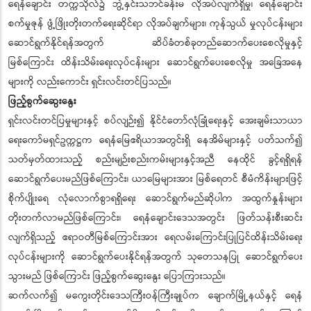
ရေနံချောင်း တက္ကသိုလ်၌ ဘွဲ့နှင်းသဘင်ခန်းမ လိုအပ်လျက်ရှိမှု၊ ရေနံချောင်း
စက်မှုဇုန် ဖွံ့ဖြိုးတိုးတက်ရေးဆိုင်ရာ လိုအပ်ချက်များ၊ ကုန်သွယ် မှုလုပ်ငန်းများ
ဆောင်ရွက်နိုင်ရန်အတွက် ဆိပ်ခံတစ်ခုတည်ဆောက်ပေးစေလိုမှုနှင့်
မြစ်ကြောင်း ထိန်းသိမ်းရေးလုပ်ငန်းများ ဆောင်ရွက်ပေးစေလိုမှု အခြေအနေ
များကို လည်းကောင်း ရှင်းလင်းတင်ပြသည်။
ဖြည့်စွက်ဆွေးနွေး
ရှင်းလင်းတင်ပြမှုများနှင့် စပ်လျဉ်း၍ နိုင်ငံတော်လုံခြုံရေးနှင့် အေးချမ်းသာယာ
ရေးကော်မရှင်ဥက္ကဋ္ဌက ရေနံမြေဧရိယာအတွင်းရှိ နေအိမ်များနှင့် ပတ်သက်၍
သတ်မှတ်ထားသည့် စည်းမျဉ်းစည်းကမ်းများနှင့်အညီ နေထိုင် ခွင့်ရရှိရန်
ဆောင်ရွက်ပေးမည်ဖြစ်ကြောင်း၊ ယာမြေများအား မြစ်ရေတင် စီမံကိန်းများဖြင့်
စိုက်ပျိုးရေ လုံလောက်စွာရရှိရေး ဆောင်ရွက်မည်ဆိုပါက အထွက်နှုန်းများ
တိုးတက်လာမည်ဖြစ်ကြောင်း၊ ရေနံချောင်းဒေသအတွင်း ဖြတ်သန်းစီးဆင်း
လျက်ရှိသည့် ဧရာဝတီမြစ်ကြောင်းအား ရေလမ်းကြောင်းပြုပြင်ထိန်းသိမ်းရေး
လုပ်ငန်းများကို ဆောင်ရွက်ပေးနိုင်ရန်အတွက် သုတေသနပြု ဆောင်ရွက်ပေး
သွားမည် ဖြစ်ကြောင်း ဖြည့်စွက်ဆွေးနွေး ပြောကြားသည်။
ဆက်လက်၍ မကွေးတိုင်းဒေသကြီးဝန်ကြီးချုပ်က ချောက်မြို့နယ်နှင့် ရေနံ