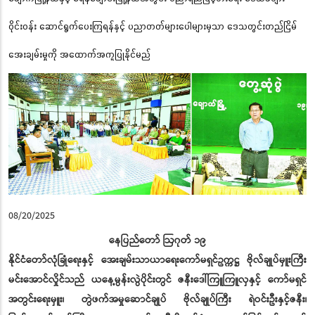
ဝိုင်းဝန်း ဆောင်ရွက်ပေးကြရန်နှင့် ပညာတတ်များပေါများမှသာ ဒေသတွင်းတည်ငြိမ်
အေးချမ်းမှုကို အထောက်အကူပြုနိုင်မည်
08/20/2025
နေပြည်တော် ဩဂုတ် ၁၉
နိုင်ငံတော်လုံခြုံရေးနှင့် အေးချမ်းသာယာရေးကော်မရှင်ဥက္ကဋ္ဌ ဗိုလ်ချုပ်မှူးကြီး
မင်းအောင်လှိုင်သည် ယနေ့မွန်းလွဲပိုင်းတွင် ဇနီးဒေါ်ကြူကြူလှနှင့် ကော်မရှင်
အတွင်းရေးမှူး၊ တွဲဖက်အမှုဆောင်ချုပ် ဗိုလ်ချုပ်ကြီး ရဲဝင်းဦးနှင့်ဇနီး၊