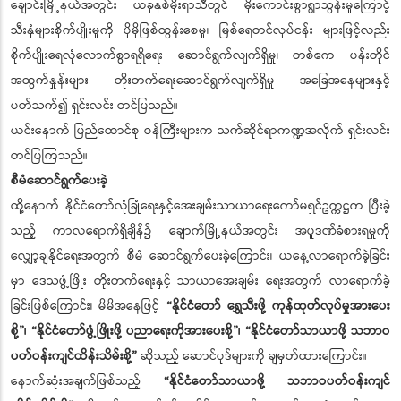
ချောင်းမြို့နယ်အတွင်း ယခုနှစ်မိုးရာသီတွင် မိုးကောင်းစွာရွာသွန်းမှုကြောင့်
သီးနှံများစိုက်ပျိုးမှုကို ပိုမိုဖြစ်ထွန်းစေမှု၊ မြစ်ရေတင်လုပ်ငန်း များဖြင့်လည်း
စိုက်ပျိုးရေလုံလောက်စွာရရှိရေး ဆောင်ရွက်လျက်ရှိမှု၊ တစ်ဧက ပန်းတိုင်
အထွက်နှုန်းများ တိုးတက်ရေးဆောင်ရွက်လျက်ရှိမှု အခြေအနေများနှင့်
ပတ်သက်၍ ရှင်းလင်း တင်ပြသည်။
ယင်းနောက် ပြည်ထောင်စု ဝန်ကြီးများက သက်ဆိုင်ရာကဏ္ဍအလိုက် ရှင်းလင်း
တင်ပြကြသည်။
စီမံဆောင်ရွက်ပေးခဲ့
ထို့နောက် နိုင်ငံတော်လုံခြုံရေးနှင့်အေးချမ်းသာယာရေးကော်မရှင်ဥက္ကဋ္ဌက ပြီးခဲ့
သည့် ကာလရောက်ရှိချိန်၌ ချောက်မြို့နယ်အတွင်း အပူဒဏ်ခံစားရမှုကို
လျှော့ချနိုင်ရေးအတွက် စီမံ ဆောင်ရွက်ပေးခဲ့ကြောင်း၊ ယနေ့လာရောက်ခဲ့ခြင်း
မှာ ဒေသဖွံ့ဖြိုး တိုးတက်ရေးနှင့် သာယာအေးချမ်း ရေးအတွက် လာရောက်ခဲ့
ခြင်းဖြစ်ကြောင်း၊ မိမိအနေဖြင့်
“နိုင်ငံတော် ရွှေသီးဖို့ ကုန်ထုတ်လုပ်မှုအားပေး
စို့”၊ “နိုင်ငံတော်ဖွံ့ဖြိုးဖို့ ပညာရေးကိုအားပေးစို့”၊ “နိုင်ငံတော်သာယာဖို့ သဘာဝ
ပတ်ဝန်းကျင်ထိန်းသိမ်းစို့”
ဆိုသည့် ဆောင်ပုဒ်များကို ချမှတ်ထားကြောင်း။
နောက်ဆုံးအချက်ဖြစ်သည့်
“နိုင်ငံတော်သာယာဖို့ သဘာဝပတ်ဝန်းကျင်