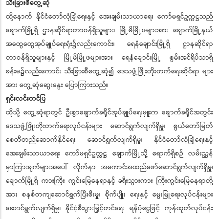
သီးခြားစီတွေ့ဆုံ
ထို့နောက် နိုင်ငံတော်လုံခြုံရေးနှင့် အေးချမ်းသာယာရေး ကော်မရှင်ဥက္ကဋ္ဌသည်
ချောက်မြို့ရှိ ဌာနဆိုင်ရာတာဝန်ရှိသူများ၊ မြို့မိမြို့ဖများအား ချောက်မြို့နယ်
အထွေထွေအုပ်ချုပ်ရေးရုံး၌လည်းကောင်း၊ ရေနံချောင်းမြို့ရှိ ဌာနဆိုင်ရာ
တာဝန်ရှိသူများနှင့် မြို့မိမြို့ဖများအား ရေနံချောင်းမြို့ စွမ်းအင်ရိပ်သာရှိ
ခန်းမ၌လည်းကောင်း သီးခြားစီတွေ့ဆုံ၍ ဒေသဖွံ့ဖြိုးတိုးတက်ရေးဆိုင်ရာ များ
အား တွေ့ဆုံဆွေးနွေး ပြောကြားသည်။
ရှင်းလင်းတင်ပြ
ထိုသို့ တွေ့ဆုံရာတွင် ဦးစွာချောက်ခရိုင်အုပ်ချုပ်ရေးမှူးက ချောက်ခရိုင်အတွင်း
ဒေသဖွံ့ဖြိုးတိုးတက်ရေးလုပ်ငန်းများ ဆောင်ရွက်လျက်ရှိမှု၊ စွယ်တော်မြတ်
စေတီတည်ဆောက်နိုင်ရေး ဆောင်ရွက်လျက်ရှိမှု၊ နိုင်ငံတော်လုံခြုံရေးနှင့်
အေးချမ်းသာယာရေး ကော်မရှင်ဥက္ကဋ္ဌ ချောက်မြို့သို့ ရောက်ရှိစဉ် လမ်းညွှန်
မှာကြားချက်များအပေါ် လိုက်နာ အကောင်အထည်ဖော်ဆောင်ရွက်လျက်ရှိမှု၊
ချောက်မြို့ရှိ ကားကြီး ကွင်းမြေနေရာနှင့် ခရီးသွားကား ကြီးကွင်းမြေနေရာတို့
အား စနစ်တကျဆောင်ရွက်ပြီးစီးမှု၊ စိုက်ပျိုး ရေးနှင့် မွေးမြူရေးလုပ်ငန်းများ
ဆောင်ရွက်လျက်ရှိမှု၊ နိုင်ငံ့စီးပွားမြှင့်တင်ရေး ရန်ပုံငွေဖြင့် ကုန်ထုတ်လုပ်ငန်း