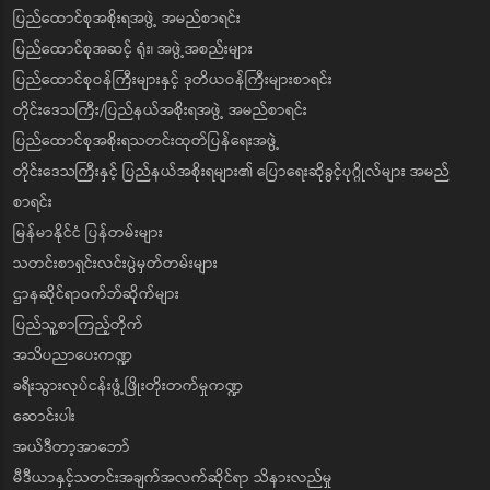
ပြည်ထောင်စုအစိုးရအဖွဲ့ အမည်စာရင်း
ပြည်ထောင်စုအဆင့် ရုံး၊ အဖွဲ့အစည်းများ
ပြည်ထောင်စုဝန်ကြီးများနှင့် ဒုတိယဝန်ကြီးများစာရင်း
တိုင်းဒေသကြီး/ပြည်နယ်အစိုးရအဖွဲ့ အမည်စာရင်း
ပြည်ထောင်စုအစိုးရသတင်းထုတ်ပြန်ရေးအဖွဲ့
တိုင်းဒေသကြီးနှင့် ပြည်နယ်အစိုးရများ၏ ပြောရေးဆိုခွင့်ပုဂ္ဂိုလ်များ အမည်
စာရင်း
မြန်မာနိုင်ငံ ပြန်တမ်းများ
သတင်းစာရှင်းလင်းပွဲမှတ်တမ်းများ
ဌာနဆိုင်ရာဝက်ဘ်ဆိုက်များ
ပြည်သူ့စာကြည့်တိုက်
အသိပညာပေးကဏ္ဍ
ခရီးသွားလုပ်ငန်းဖွံ့ဖြိုးတိုးတက်မှုကဏ္ဍ
ဆောင်းပါး
အယ်ဒီတာ့အာဘော်
မီဒီယာနှင့်သတင်းအချက်အလက်ဆိုင်ရာ သိနားလည်မှု