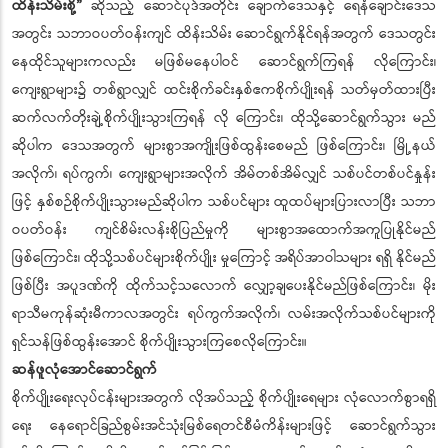
ထိန်းသိမ်းစို့”
ဆိုသည့် ဆောင်ပုဒ်အတိုင်း ချောက်ဒေသနှင့် ရေနံချောင်းဒေသ
အတွင်း သဘာဝပတ်ဝန်းကျင် ထိန်းသိမ်း ဆောင်ရွက်နိုင်ရန်အတွက် ဒေသတွင်း
နေထိုင်သူများကလည်း မဖြစ်မနေပါဝင် ဆောင်ရွက်ကြရန် လိုကြောင်း၊
ကျေးရွာများ၌ တစ်ရွာလျှင် ထင်းစိုက်ခင်းနှစ်ဧကစိုက်ပျိုးရန် သတ်မှတ်ထားပြီး
ဆက်လက်တိုးချဲ့စိုက်ပျိုးသွားကြရန် လို ကြောင်း၊ ထိုသို့ဆောင်ရွက်သွား မည်
ဆိုပါက ဒေသအတွက် များစွာအကျိုးဖြစ်ထွန်းစေမည် ဖြစ်ကြောင်း၊ မြို့နယ်
အလိုက်၊ ရပ်ကွက်၊ ကျေးရွာများအလိုက် အိမ်တစ်အိမ်လျှင် သစ်ပင်တစ်ပင်နှုန်း
ဖြင့် နှစ်စဉ်စိုက်ပျိုးသွားမည်ဆိုပါက သစ်ပင်များ ထူထပ်များပြားလာပြီး သဘာ
ဝပတ်ဝန်း ကျင်စိမ်းလန်းစိုပြည်မှုကို များစွာအထောက်အကူပြုနိုင်မည်
ဖြစ်ကြောင်း၊ ထိုသို့သစ်ပင်များစိုက်ပျိုး မှုကြောင့် အရိပ်အာဝါသများ ရရှိ နိုင်မည်
ဖြစ်ပြီး အပူဒဏ်ကို ထိုက်သင့်သလောက် လျှော့ချပေးနိုင်မည်ဖြစ်ကြောင်း၊ မိုး
ရာသီမကုန်ဆုံးမီကာလအတွင်း ရပ်ကွက်အလိုက်၊ လမ်းအလိုက်သစ်ပင်များကို
ရှင်သန်ဖြစ်ထွန်းအောင် စိုက်ပျိုးသွားကြစေလိုကြောင်း။
ဆန်ဖူလုံအောင်ဆောင်ရွက်
စိုက်ပျိုးရေးလုပ်ငန်းများအတွက် လိုအပ်သည့် စိုက်ပျိုးရေများ လုံလောက်စွာရရှိ
ရေး နေရောင်ခြည်စွမ်းအင်သုံးမြစ်ရေတင်စီမံကိန်းများဖြင့် ဆောင်ရွက်သွား