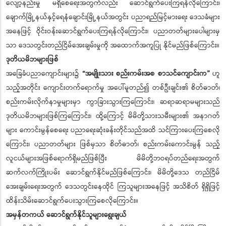
လျော့နည်းမှု မရှိစေရေးအတွက်လည်း ဆောင်ရွက်ပေးကြရန်လိုကြောင်း၊
ချောက်မြို့နယ်နှင့်ရေနံချောင်းမြို့နယ်အတွင်း ပညာရည်မြင့်မားရေး ဒေသခံများ
အနေဖြင့် ဝိုင်းဝန်းဆောင်ရွက်ပေးကြရန်လိုကြောင်း၊ ပညာတတ်များပေါများမှ
သာ ဒေသတွင်းတည်ငြိမ်အေးချမ်းမှုကို အထောက်အကူပြု နိုင်မည်ဖြစ်ကြောင်း။
ဒုတိယမိဘများဖြစ်
အခြေခံပညာကျောင်းများ၌
“အမျိုးသား စည်းကမ်းအစ စာသင်ကျောင်းက”
ဟူ
သည့်အတိုင်း ကျောင်းတက်ရောက်မှု အပေါ်မူတည်၍ တစ်ဦးချင်း၏ စိတ်ဓာတ်၊
စည်းကမ်းလိုက်နာမှုများမှာ ကွာခြားသွားကြကြောင်း၊ ဆရာဆရာမများသည်
ဒုတိယမိဘများဖြစ်ကြကြောင်း၊ ထို့ကြောင့် မိမိတို့သားသမီးများ၏ အနာဂတ်
များ ကောင်းမွန်စေရေး ပညာရေးဆုံးခန်းတိုင်သည်အထိ သင်ကြားပေးကြစေလို
ကြောင်း၊ ပညာတတ်များ ဖြစ်မှသာ စိတ်ဓာတ်၊ စည်းကမ်းကောင်းမွန် သည့်
လူငယ်များအဖြစ်ရောက်ရှိမည်ဖြစ်ပြီး မိမိတို့ဘဝရပ်တည်ရေးအတွက်
ဆက်လက်ကြိုးပမ်း ဆောင်ရွက်နိုင်မည်ဖြစ်ကြောင်း၊ မိမိတို့ဒေသ တည်ငြိမ်
အေးချမ်းရေးအတွက် ဒေသတွင်းနေထိုင် ကြသူများအနေဖြင့် အသိစိတ် ရှိရှိဖြင့်
ထိန်းသိမ်းဆောင်ရွက်ပေးသွားကြစေလိုကြောင်း။
အမှန်တကယ် ဆောင်ရွက်နိုင်သူများရွေးချယ်