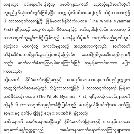
တန်းတွင် ဝင်ရောက်ဖြေဆိုသူ မောင်ဂျူးသက်ကို သည်သုံးနှစ်ဆက်တိုက်
လူရည်ချွန်သုံးထပ်ကွမ်းဖြစ်ခဲ့ပြီး တက္ကသိုလ်ဝင်စာမေးပွဲတွင် သိပ္ပံဘာသာတွဲ၌
၆ ဘာသာဂုဏ်ထူးရရှိပြီး မြန်မာတစ်နိုင်ငံလုံးပထမ (The Whole Myanmar
First) ရရှိခဲ့သည့် အတွက်လည်း မိမိအနေဖြင့် ဂုဏ်ယူပါကြောင်း၊ အလားတူ ၆
ဘာသာဂုဏ်ထူးရှင်တစ်ဦးဖြစ်သည့် မဟန်နွယ်မိုးဇင် အတွက်လည်းဂုဏ်ယူပါ
ကြောင်း၊ ယခုကဲ့သို့ ကောင်းမွန်သည့် အစဉ်အလာကိုလည်း ဆက်လက်
ထိန်းသိမ်းဆောင်ရွက်သွားကြစေလိုကြောင်း၊ အောင်မြင်မှုအသီးအပွင့်များကို
လည်း ဆက်လက်ခံစားကြရပါစေကြောင်းဖြင့် ဆုမွန်တောင်းစကား ပြော
ကြားသည်။
ထို့နောက် နိုင်ငံတော်လုံခြုံရေးနှင့် အေးချမ်းသာယာရေးကော်မရှင်ဥက္ကဋ္ဌက
တက္ကသိုလ်ဝင်စာမေးပွဲတွင် သိပ္ပံဘာသာတွဲဖြင့် ၆ ဘာသာဂုဏ်ထူးရှင် မြန်မာ
တစ်နိုင်ငံလုံး ပထမ (The Whole Myanmar First) ရရှိခဲ့သည့် မောင်ဂျူးသက်
ကိုနှင့် ၆ ဘာသာဂုဏ်ထူးရှင်တစ်ဦးဖြစ်သည့် မဟန်နွယ်မိုးဇင်တို့အား ဂုဏ်ပြု
ဆုများနှင့် ဂုဏ်ပြုချီးမြှင့် ငွေများပေးအပ်ချီးမြှင့်သည်။
ယင်းနောက် အခမ်းအနားအပြီးတွင် နိုင်ငံတော်လုံခြုံရေးနှင့် အေးချမ်းသာယာ
ရေးကော်မရှင်ဥက္ကဋ္ဌသည် အခမ်းအနားတက်ရောက်လာကြသူများအား