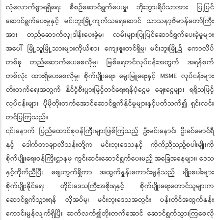
လုံလောက်စွာရရှိရေး စီစဉ်ဆောင်ရွက်ပေးမှု၊ ဘိုးဘွားရိပ်သာအား ပြုပြင်
ဆောင်ရွက်ပေးမှုနှင့် မင်းဘူးမြို့ကျက်သရေဆောင် သာသနာ့ဗိမာန်တော်ကြီး
အား တည်ဆောက်လှူဒါန်းပေးခဲ့မှု၊ လမ်းများပြုပြင်ဆောင်ရွက်ပေးခဲ့မှုများ
အပေါ် မြို့သူမြို့သားများကိုယ်စား ကျေးဇူးတင်ရှိမှု၊ မင်းဘူးမြို့၌ ကောလိပ်
တစ်ခု တည်ဆောက်ပေးစေလိုမှု၊ မြစ်ရေတင်လုပ်ငန်းအတွက် အရန်စက်
တစ်လုံး ထားရှိပေးစေလိုမှု၊ စိုက်ပျိုးရေး၊ မွေးမြူရေးနှင့် MSME လုပ်ငန်းများ
တိုးတက်ရေးအတွက် နိုင်ငံ့စီးပွားမြှင့်တင်ရေးရန်ပုံငွေမှ ချေးငွေများ ရရှိသဖြင့်
လုပ်ငန်းများ ပိုမိုတိုးတက်အောင်ဆောင်ရွက်နိုင်မှုများနှင့်ပတ်သက်၍ ရှင်းလင်း
တင်ပြကြသည်။
၎င်းနောက် ပြည်ထောင်စုဝန်ကြီးများဖြစ်ကြသည့် ဦးမင်းနောင်၊ ဦးခင်မောင်ရီ
နှင့် ဒေါက်တာချာလီသန်းတို့က မင်းဘူးဒေသနှင့် ကိုက်ညီသည့်စပါးမျိုးကို
စိုက်ပျိုးရေးဝန်ကြီးဌာနမှ ကွင်းဆင်းဆောင်ရွက်ပေးမည့် အခြေအနေများ၊ ဒေသ
နှင့်ကိုက်ညီပြီး ဈေးကွက်ရှိကာ အထွက်နှုန်းကောင်းမွန်သည့် မျိုးစပါးများ
စိုက်ပျိုးနိုင်ရေး တိုင်းဒေသကြီးအစိုးရနှင့် စိုက်ပျိုးရေးတောင်သူများက
ဆောင်ရွက်သွားရန် လိုအပ်မှု၊ မင်းဘူးဒေသအတွင်း ပန်းတိုင်အထွက်နှုန်း
ကောင်းမွန်လျက်ရှိပြီး ဆက်လက်၍တိုးတက်အောင် ဆောင်ရွက်သွားကြစေလို