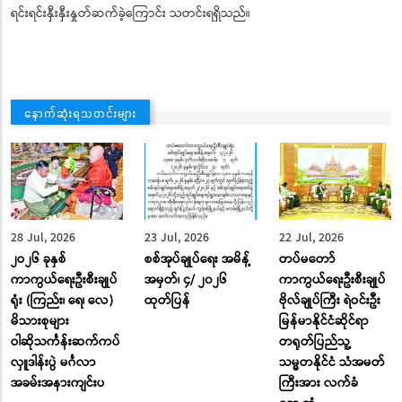
ရင်းရင်းနှီးနှီးနှုတ်ဆက်ခဲ့ကြောင်း သတင်းရရှိသည်။
နောက်ဆုံးရသတင်းများ
28 Jul, 2026
23 Jul, 2026
22 Jul, 2026
၂ဝ၂၆ ခုနှစ်
စစ်အုပ်ချုပ်ရေး အမိန့်
တပ်မတော်
ကာကွယ်ရေးဦးစီးချုပ်
အမှတ်၊ ၄/ ၂၀၂၆
ကာကွယ်ရေးဦးစီးချုပ်
ရုံး (ကြည်း၊ ရေ၊ လေ)
ထုတ်ပြန်
ဗိုလ်ချုပ်ကြီး ရဲဝင်းဦး
မိသားစုများ
မြန်မာနိုင်ငံဆိုင်ရာ
ဝါဆိုသင်္ကန်းဆက်ကပ်
တရုတ်ပြည်သူ့
လှူဒါန်းပွဲ မင်္ဂလာ
သမ္မတနိုင်ငံ သံအမတ်
အခမ်းအနားကျင်းပ
ကြီးအား လက်ခံ