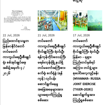
တွေ့ဆုံ
22 Jul, 2026
21 Jul, 2026
17 Jul, 2026
ပြည်ထောင်စုသမ္မတ
တပ်မတော်
တပ်မတော်
မြန်မာနိုင်ငံတော်
ကာကွယ်ရေးဦးစီးချုပ်
ကာကွယ်ရေးဦးစီးချုပ်
တပ်မတော်
ဗိုလ်ချုပ်ကြီး ရဲဝင်းဦး
ဗိုလ်ချုပ်ကြီး ရဲဝင်းဦး
ကာကွယ်ရေးဦးစီးချုပ်
ရန်ကုန်တိုင်းဒေသကြီး
မြန်မာ - ရုရှား
ရုံး စစ်အုပ်ချုပ်ရေး
မရမ်းကုန်းမြို့နယ်ရှိ
ကြည်းတပ်နှစ်ရပ်
အမိန့်အမှတ်၊ ၄ /
တပ်မတော်အကြီးစား
အကြား တပ်ဖွဲ့များ
၂၀၂၆
စက်ရုံ၊ စက်ရုံခွဲ (ရန်
စုပေါင်းလေ့ကျင့်ခန်း
ကုန်) လုပ်ငန်း
(MYANMAR- RUSSIA
ဆောင်ရွက်နေမှု
JOINT EXERCISE
အခြေအနေများအား
(TIGER-2026))
သွားရောက်ကြည့်ရှု
ဆောင်ရွက်မှုအား
စစ်ဆေး
ကြည့်ရှုစစ်ဆေး