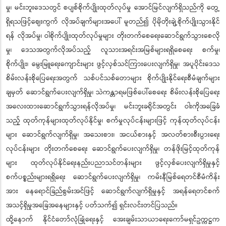
မှု၊ မင်းဘူးဒေသတွင် စပျစ်စိုက်ပျိုးထုတ်လုပ်မှု အောင်မြင်လျက်ရှိသည်ကို တွေ့
ရှိရသဖြင့်ဈေးကွက် လိုအပ်ချက်များအပေါ် မူတည်၍ ပိုမိုတိုးချဲ့စိုက်ပျိုးသွားနိုင်
ရန် လိုအပ်မှု၊ ဝါစိုက်ပျိုးထုတ်လုပ်မှုများ တိုးတက်စေရေးဆောင်ရွက်သွားစေလို
မှု၊ ဒေသအတွက်လိုအပ်သည့် လူသားအရင်းအမြစ်များရရှိစေရေး စက်မှု၊
စိုက်ပျိုး၊ မွေးမြူရေးကျောင်းများ ဖွင့်လှစ်သင်ကြားပေးလျက်ရှိမှု၊ အပူပိုင်းဒေသ
စိမ်းလန်းစိုပြေရေးအတွက် သစ်ပင်သစ်တောများ စိုက်ပျိုးနိုင်ရေးစီမံချက်များ
ချမှတ် ဆောင်ရွက်ပေးလျက်ရှိမှု၊ သဲကန္တာရမဖြစ်ပေါ်စေရေး စိမ်းလန်းစိုပြေရေး
အလေးထားဆောင်ရွက်သွားရန်လိုအပ်မှု၊ မင်းဘူးခရိုင်အတွင်း ဝါးကိုအခြေခံ
သည့် ထုတ်ကုန်များထုတ်လုပ်နိုင်မှု၊ စက်မှုလုပ်ငန်းများဖြင့် ကုန်ထုတ်လုပ်ငန်း
များ ဆောင်ရွက်လျက်ရှိမှု၊ အသေးစား၊ အငယ်စားနှင့် အလတ်စားစီးပွားရေး
လုပ်ငန်းများ တိုးတက်စေရေး ဆောင်ရွက်ပေးလျက်ရှိမှု၊ တန်ဖိုးမြင့်ထုတ်ကုန်
များ ထုတ်လုပ်နိုင်ရေးနည်းပညာသင်တန်းများ ဖွင့်လှစ်ပေးလျက်ရှိမှုနှင့်
စက်ပစ္စည်းများရရှိရေး ဆောင်ရွက်ပေးလျက်ရှိမှု၊ ကမ်းနီမြစ်ရေတင်စီမံကိန်း
အား နေရောင်ခြည်စွမ်းအင်ဖြင့် ဆောင်ရွက်လျက်ရှိမှုနှင့် အရန်ရေတင်စက်
အသင့်ရှိမှုအခြေအနေများနှင့် ပတ်သက်၍ ရှင်းလင်းတင်ပြသည်။
ထို့နောက် နိုင်ငံတော်လုံခြုံရေးနှင့် အေးချမ်းသာယာရေးကော်မရှင်ဥက္ကဋ္ဌက