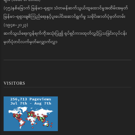
(၇၅)နှစ်မြောက် မြန်မာ-ရုရှား သံတမန်ဆက်သွယ်ထူထောင်မှုအထိမ်းအမှတ်
မြန်မာ-ရုရှားချစ်ကြည်ရေးနှင့်ပူးပေါင်းဆောင်ရွက်မှု သမိုင်းဓာတ်ပုံမှတ်တမ်း
(၁၉၄၈-၂၀၂၃)
ဆက်သွယ်ရေးကွန်ရက်ကိုအသုံးပြု၍ ရုပ်ရှင်ကားထုတ်လွှင့်ပြသခြင်းလုပ်ငန်း
မှတ်ပုံတင်လက်မှတ်လျှောက်လွှာ
VISITORS