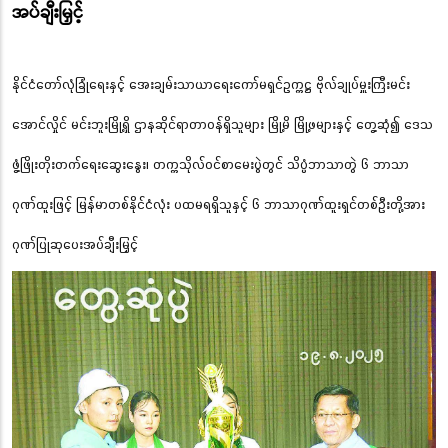
အပ်ချီးမြှင့်
နိုင်ငံတော်လုံခြုံရေးနှင့် အေးချမ်းသာယာရေးကော်မရှင်ဥက္ကဋ္ဌ ဗိုလ်ချုပ်မှူးကြီးမင်း
အောင်လှိုင် မင်းဘူးမြို့ရှိ ဌာနဆိုင်ရာတာဝန်ရှိသူများ မြို့မိ မြို့ဖများနှင့် တွေ့ဆုံ၍ ဒေသ
ဖွံ့ဖြိုးတိုးတက်ရေးဆွေးနွေး၊ တက္ကသိုလ်ဝင်စာမေးပွဲတွင် သိပ္ပံဘာသာတွဲ ၆ ဘာသာ
ဂုဏ်ထူးဖြင့် မြန်မာတစ်နိုင်ငံလုံး ပထမရရှိသူနှင့် ၆ ဘာသာဂုဏ်ထူးရှင်တစ်ဦးတို့အား
ဂုဏ်ပြုဆုပေးအပ်ချီးမြှင့်