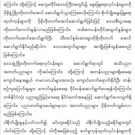
ကြောင်း၊ ထို့ကြောင့် မကွေးတိုင်းဒေသကြီးအတွင်း၌ မွေးမြူရေးလုပ်ငန်းများကို
ပိုမိုဖွံ့ဖြိုးတိုးတက်အောင် ဆောင်ရွက်သွားကြစေလိုကြောင်း၊ စိုက်ပျိုးမွေးမြူရေး
ထုတ်ကုန်များကို ပိုမိုတိုးတက်အောင်ဆောင်ရွက်ခြင်းဖြင့် ဒေသစီးပွားရေး
တိုးတက်ကောင်းမွန်လာမည်ဖြစ်ကြောင်း၊ တစ်ဧကပန်းတိုင်အထွက်နှုန်းများ
တိုးတက်အောင်ဆောင်ရွက်ပြီး သီးထပ်စွမ်းအားများပိုမိုတိုးတက် အောင်
ဆောင်ရွက်နိုင်မည်ဆိုပါက ဒေသအတွက်များစွာ အကျိုးဖြစ်ထွန်းစေမည်
ဖြစ်ကြောင်း။
ဒေသဖွံ့ဖြိုးတိုးတက်ရေးလုပ်ငန်းများ ဆောင်ရွက်ရာတွင် အသိပညာ၊
အတတ်ပညာများ လိုအပ်ကြောင်း၊ ထို့ကြောင့် အတန်းပညာများရှိစေရေး
ကျောင်းနေအရွယ် ကလေးငယ်များအားလုံး ကျောင်းတက်ရောက်နိုင်ပြီး တန်း
စဉ်ကူးပြောင်းမှုများ ကောင်းမွန်စေရေး ဝိုင်းဝန်းဆောင်ရွက်ပေးရန်လိုကြောင်း၊
တစ်နိုင်ငံလုံး ပညာရည်မြင့်မားရေး နိုင်ငံတော်အနေဖြင့် ဆောင်ရွက်ပေးလျက်ရှိ
ကြောင်း၊ ပညာတတ်များပေါများမှသာ အတတ်ပညာများ ပိုမိုတတ်ကျွမ်းလာ
မည်ဖြစ်ကြောင်း။
ဝါစိုက်ပျိုးမှုနှင့်ပတ်သက်၍ မင်းဘူးခရိုင်သည် ဝါစိုက်ပျိုးသည့်ခရိုင်များတွင်
ပါဝင်ကြောင်း၊ ထို့ကြောင့် ဝါကိုအခြေခံသည့် စက်မှုကုန်ထုတ်လုပ်ငန်းများကို