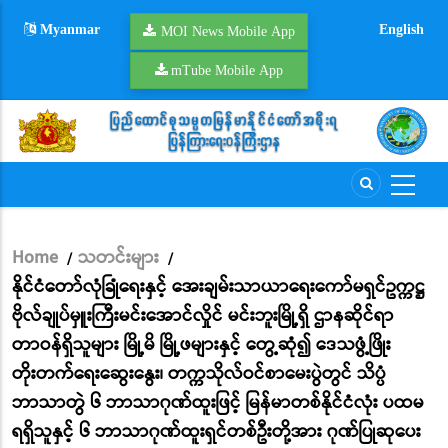
Skip
Myanmar
English
to
MOI News Mobile App
main
mTube Mobile App
content
Home
သတင်းများ
/
/
Breadcrumb
နိုင်ငံတော်လုံခြုံရေးနှင့် အေးချမ်းသာယာရေးကော်မရှင်ဥက္ကဋ္ဌ
ဗိုလ်ချုပ်မှူးကြီးမင်းအောင်လှိုင် မင်းဘူးမြို့ရှိ ဌာနဆိုင်ရာ
တာဝန်ရှိသူများ မြို့မိ မြို့ဖများနှင့် တွေ့ဆုံ၍ ဒေသဖွံ့ဖြိုး
တိုးတက်ရေးဆွေးနွေး၊ တက္ကသိုလ်ဝင်စာမေးပွဲတွင် သိပ္ပံ
ဘာသာတွဲ ၆ ဘာသာဂုဏ်ထူးဖြင့် မြန်မာတစ်နိုင်ငံလုံး ပထမ
ရရှိသူနှင့် ၆ ဘာသာဂုဏ်ထူးရှင်တစ်ဦးတို့အား ဂုဏ်ပြုဆုပေး