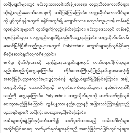
တင်ပြချက်များတွင် မင်းဘူးကားလမ်းတိုးချဲ့ပေးရေး၊ တက္ကသိုလ်ကောလိပ်များ
တိုးချဲ့တည်ဆောက်ပေးရေးကို တင်ပြခဲ့ကြကြောင်း၊ တက္ကသိုလ်ကောလိပ်များ
ကို ဖွင့်လှစ်ရန်အတွက် ခရိုင်အတွင်းရှိ ကျောင်းသား၊ ကျောင်းသူများ၏ တန်းစဉ်
ကူးပြောင်းမှုများကို တွက်ချက်ကြည့်ရန်လိုကြောင်း၊ မင်းဘူးဒေသတွင် တန်းစဉ်
ကူးပြောင်းမှုမှာ လျော့နည်းလျက်ရှိသည်ကိုတွေ့ရကြောင်း၊ တက္ကသိုလ်ဝင်တန်း
အောင်မြင်ပြီးစီးသည့်သူများအတွက် Polytechnic ကျောင်းများဖွင့်လှစ်နိုင်ရေး
စီစဉ်ဆောင်ရွက်လျက်ရှိကြောင်း။
စက်မှု၊ စိုက်ပျိုးရေးနှင့် မွေးမြူရေးကျောင်းများတွင် တက်ရောက်ကြသူများ
နည်းပါးသည်ကိုတွေ့ရကြောင်း၊ တိုင်းဒေသကြီးနှင့်ပြည်နယ်များအားလုံး၌
အဆင့်မြင့်ပညာကျောင်းများဖွင့်လှစ်ရန် ရည်ရွယ်ချက်ရှိပြီးဖြစ်ကြောင်း၊ အချို့
တက္ကသိုလ်နှင့် ကောလိပ်များ၌ ကျောင်းတက်ရောက်သူများ နည်းပါးလျက်ရှိ
သည်ကို တွေ့ရကြောင်း၊ Polytechnic တက္ကသိုလ်များကို ဆက်လက်ဖွင့်လှစ်
ပေးသွားမည်ဖြစ်ကြောင်း၊ ကွန်ပျူတာ၊ နည်းပညာနှင့် အခြားသင်ကြား၍ရသည့်
ပညာရပ်များကို သင်ကြားပေးသွားမည်ဖြစ်ကြောင်း။
လမ်းများတိုးချဲ့ခြင်းနှင့်ပတ်သက်၍ သတ်မှတ်ထားသည့် လမ်းအင်္ဂါရပ်များ
အတိုင်းဖြစ်စေရေး သတ်မှတ်ချက်များနှင့်အညီ အဆင့်မြှင့်တင်ခြင်းလုပ်ငန်းများ