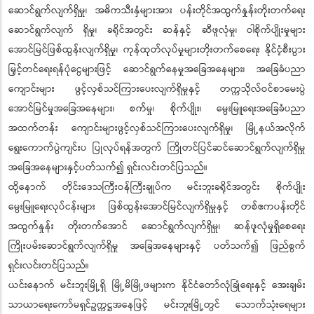
ဆောင်ရွက်လျက်ရှိမှု၊ အဓိကသီးနှံများအား ပန်းတိုင်အထွက်နှုန်းတိုးတက်ရေး
ဆောင်ရွက်လျက် ရှိမှု၊ ခရိုင်အတွင်း ဆန်နှင့် ဆီဖူလုံမှု၊ ဝါစိုက်ပျိုးမှုများ
အောင်မြင်ဖြစ်ထွန်းလျက်ရှိမှု၊ ကုန်ထုတ်လုပ်မှုများတိုးတက်စေရေး နိုင်ငံ့စီးပွား
မြှင့်တင်ရေးရန်ပုံငွေများဖြင့် ဆောင်ရွက်နေမှုအခြေအနေများ၊ အခြေခံပညာ
ကျောင်းများ ဖွင့်လှစ်သင်ကြားပေးလျက်ရှိမှုနှင့် တက္ကသိုလ်ဝင်စာမေးပွဲ
အောင်မြင်မှုအခြေအနေများ၊ စက်မှု၊ စိုက်ပျိုး၊ မွေးမြူရေးအခြေခံပညာ
အထက်တန်း ကျောင်းများဖွင့်လှစ်သင်ကြားပေးလျက်ရှိမှု၊ မြို့နယ်အလိုက်
ရွေးကောက်ပွဲကျင်းပ ပြုလုပ်ရန်အတွက် ကြိုတင်ပြင်ဆင်ဆောင်ရွက်လျက်ရှိမှု
အခြေအနေများနှင့်ပတ်သက်၍ ရှင်းလင်းတင်ပြသည်။
ထို့နောက် တိုင်းဒေသကြီးဝန်ကြီးချုပ်က မင်းဘူးခရိုင်အတွင်း စိုက်ပျိုး
မွေးမြူရေးလုပ်ငန်းများ ဖြစ်ထွန်းအောင်မြင်လျက်ရှိမှုနှင့် တစ်ဧကပန်းတိုင်
အထွက်နှုန်း တိုးတက်အောင် ဆောင်ရွက်လျက်ရှိမှု၊ ဆန်ဖူလုံမှုရှိစေရေး
ကြိုးပမ်းဆောင်ရွက်လျက်ရှိမှု အခြေအနေများနှင့် ပတ်သက်၍ ဖြည်စွက်
ရှင်းလင်းတင်ပြသည်။
ယင်းနောက် မင်းဘူးမြို့ရှိ မြို့မိမြို့ဖများက နိုင်ငံတော်လုံခြုံရေးနှင့် အေးချမ်း
သာယာရေးကော်မရှင်ဥက္ကဋ္ဌအနေဖြင့် မင်းဘူးမြို့တွင် သောက်သုံးရေများ