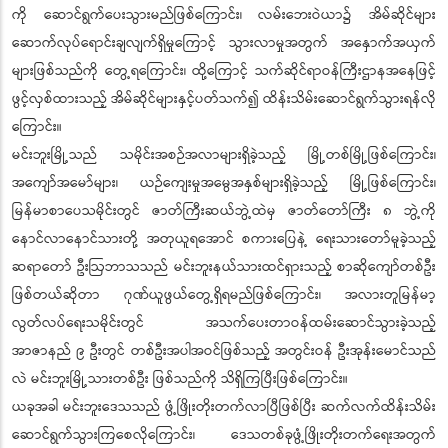
ကို ဆောင်ရွက်ပေးသွားမည်ဖြစ်ကြောင်း၊ လမ်းဘေးဝဲယာ၌ အိမ်ဆိုင်များ
ဆောက်လုပ်ရောင်းချလျက်ရှိမှုကြောင့် သွားလာမှုအတွက် အနှောက်အယှက်
များဖြစ်သည်ကို တွေ့ရကြောင်း၊ ထို့ကြောင့် သက်ဆိုင်ရာဝန်ကြီးဌာနအနေဖြင့်
ဖွင့်လှစ်ထားသည့် အိမ်ဆိုင်များနှင့်ပတ်သက်၍ ထိန်းသိမ်းဆောင်ရွက်သွားရန်လို
ကြောင်း။
မင်းဘူးမြို့သည် သမိုင်းအစဉ်အလာများရှိခဲ့သည့် မြို့တစ်မြို့ဖြစ်ကြောင်း၊
အကျော်အမော်များ၊ ယဉ်ကျေးမှုအမွေအနှစ်များရှိခဲ့သည့် မြို့ဖြစ်ကြောင်း၊
မြန်မာစာပေသမိုင်းတွင် ဇာတ်ကြီးဆယ်ဘွဲ့ထဲမှ ဇာတ်တော်ကြီး ၈ ဘွဲ့ကို
နောင်လာနောင်သားတို့ အတုယူရအောင် စကားပြေနဲ့ ရေးသားတော်မူခဲ့သည့်
ဆရာတော် ဦးဩဘာသသည် မင်းဘူးနယ်သားထင်ရှားသည့် စာဆိုကျော်တစ်ဦး
ဖြစ်တယ်ဆိုတာ ဂုဏ်ယူဖွယ်တွေ့ရှိရမည်ဖြစ်ကြောင်း၊ အလားတူမြန်မာ့
လွတ်လပ်ရေးသမိုင်းတွင် အသက်ပေးတာဝန်ထမ်းဆောင်သွားခဲ့သည့်
အာဇာနည် ၉ ဦးတွင် တစ်ဦးအပါအဝင်ဖြစ်သည့် အတွင်းဝန် ဦးအုန်းမောင်သည်
လဲ မင်းဘူးမြို့သားတစ်ဦး ဖြစ်သည်ကို သိရှိကြပြီးဖြစ်ကြောင်း။
ယခုအခါ မင်းဘူးဒေသသည် ဖွံ့ဖြိုးတိုးတက်လာပြီဖြစ်ပြီး ဆက်လက်ထိန်းသိမ်း
ဆောင်ရွက်သွားကြစေလိုကြောင်း၊ ဒေသတစ်ခုဖွံ့ဖြိုးတိုးတက်ရေးအတွက်