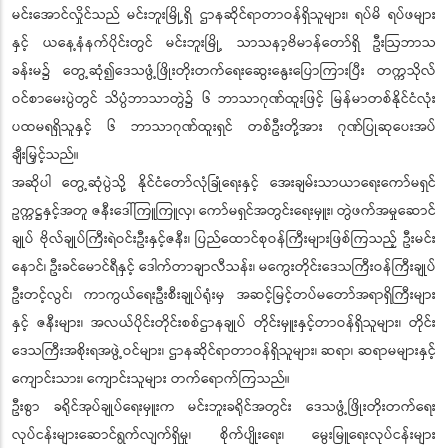
မင်းအောင်လှိုင်သည် မင်းဘူးမြို့ရှိ ဌာနဆိုင်ရာတာဝန်ရှိသူများ၊ ရပ်မိ ရပ်ဖများ
နှင့် ယနေ့နံနက်ပိုင်းတွင် မင်းဘူးမြို့ သာသနာ့ဗိမာန်တော်ရှိ ဦးဩဘာသ
ခန်းမ၌ တွေ့ဆုံ၍ဒေသဖွံ့ဖြိုးတိုးတက်ရေးဆွေးနွေးပြောကြားပြီး တက္ကသိုလ်
ဝင်စာမေးပွဲတွင် သိပ္ပံဘာသာတွဲ၌ ၆ ဘာသာဂုဏ်ထူးဖြင့် မြန်မာတစ်နိုင်ငံလုံး
ပထမရရှိသူနှင့် ၆ ဘာသာဂုဏ်ထူးရှင် တစ်ဦးတို့အား ဂုဏ်ပြုဆုပေးအပ်
ချီးမြှင့်သည်။
အဆိုပါ တွေ့ဆုံပွဲသို့ နိုင်ငံတော်လုံခြုံရေးနှင့် အေးချမ်းသာယာရေးကော်မရှင်
ဥက္ကဋ္ဌနှင့်အတူ ဇနီးဒေါ်ကြူကြူလှ၊ ကော်မရှင်အတွင်းရေးမှူး၊ တွဲဖက်အမှုဆောင်
ချုပ် ဗိုလ်ချုပ်ကြီးရဲဝင်းဦးနှင့်ဇနီး၊ ပြည်ထောင်စုဝန်ကြီးများဖြစ်ကြသည့် ဦးမင်း
နောင်၊ ဦးခင်မောင်ရီနှင့် ဒေါက်တာချာလီသန်း၊ မကွေးတိုင်းဒေသကြီးဝန်ကြီးချုပ်
ဦးတင့်လွင်၊ ကာကွယ်ရေးဦးစီးချုပ်ရုံးမှ အဆင့်မြင့်တပ်မတော်အရာရှိကြီးများ
နှင့် ဇနီးများ၊ အလယ်ပိုင်းတိုင်းစစ်ဌာနချုပ် တိုင်းမှူးနှင့်တာဝန်ရှိသူများ၊ တိုင်း
ဒေသကြီးအစိုးရအဖွဲ့ဝင်များ၊ ဌာနဆိုင်ရာတာဝန်ရှိသူများ၊ ဆရာ၊ ဆရာမများနှင့်
ကျောင်းသား၊ ကျောင်းသူများ တက်ရောက်ကြသည်။
ဦးစွာ ခရိုင်အုပ်ချုပ်ရေးမှူးက မင်းဘူးခရိုင်အတွင်း ဒေသဖွံ့ဖြိုးတိုးတက်ရေး
လုပ်ငန်းများဆောင်ရွက်လျက်ရှိမှု၊ စိုက်ပျိုးရေး၊ မွေးမြူရေးလုပ်ငန်းများ