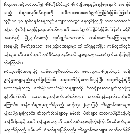
စီးပွားရေးနှင့်ပတ်သက်၍ မိမိတို့နိုင်ငံတွင် စိုက်ပျိုးရေးနှင့်မွေးမြူရေးကို အခြေခံ
သည့် စီးပွားလုပ်ငန်းများကို အဓိကထားဆောင်ရွက်ကြခြင်းဖြစ်ကြောင်း၊
လူဦးရေ ၇၀ ရာခိုင်နှုန်းခန့်သည် ကျေးလက်တွင် နေထိုင်ကြပြီး ထက်ဝက်ကျော်
ခန့်မှာ စိုက်ပျိုးမွေးမြူရေးလုပ်ငန်းများကို ဆောင်ရွက်ကြခြင်းဖြစ်ကြောင်း၊ ခရိုင်
အဆင့်နှင့် မြို့နယ်အဆင့် အုပ်ချုပ်ရေးတာဝန် ထမ်းဆောင်နေကြသူများ
အနေဖြင့် မိမိတို့ဒေသ၏ အကြောင်းအရာများကို သိရှိရန်လိုပြီး ကုန်ထုတ်လုပ်
ငန်းများ တိုးတက်ထုတ်လုပ်နိုင်ရေး နည်းလမ်းများရှာဖွေ ဆောင်ရွက်ပေးကြရန်
လိုကြောင်း။
မင်းဘူးခရိုင်အနေဖြင့် ဆန်ဖူလုံမှုရှိသော်လည်း စေတုတ္တရာမြို့နယ်တွင် ဆန်
ဖူလုံမှုလျော့နည်းလျက်ရှိကြောင်း၊ ယခုထက်ပိုမိုကောင်းမွန်ပြီး အထွက်နှုန်းပိုမို
ကောင်းမွန်သည့် စပါးမျိုးကောင်းမျိုးသန့်များကို စိုက်ပျိုးဆောင်ရွက်သွားကြ
ရန်လိုကြောင်း၊ အလားတူဆန်စက်လုပ်ငန်းများ ကောင်းမွန်နေရန်လည်းလို
ကြောင်း၊ ဆန်စက်များမှထွက်ရှိသည့် ဆန်ကွဲ၊ ဖွဲများဖြင့် တိရစ္ဆာန်အစာများ
ပြုလုပ်၍ရကြောင်း၊ ဆီထွက်သီးနှံများမှ နှမ်းဆီ၊ ပဲဆီများ ထုတ်လုပ်နိုင်သဖြင့်
တန်ဖိုးရှိသည့် ထုတ်ကုန်များအတွက် ထုတ်လုပ်သွားရန်လိုကြောင်း၊ ဆီစက်များ
မှထွက်ရှိသည့် နှမ်းဖတ်၊ ပဲဖတ်များဖြင့်လည်း တိရစ္ဆာန်အစာများ ထုတ်လုပ်နိုင်