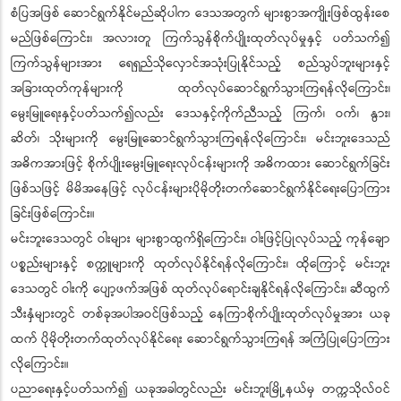
စံပြအဖြစ် ဆောင်ရွက်နိုင်မည်ဆိုပါက ဒေသအတွက် များစွာအကျိုးဖြစ်ထွန်းစေ
မည်ဖြစ်ကြောင်း၊ အလားတူ ကြက်သွန်စိုက်ပျိုးထုတ်လုပ်မှုနှင့် ပတ်သက်၍
ကြက်သွန်များအား ရေရှည်သိုလှောင်အသုံးပြုနိုင်သည့် စည်သွပ်ဘူးများနှင့်
အခြားထုတ်ကုန်များကို ထုတ်လုပ်ဆောင်ရွက်သွားကြရန်လိုကြောင်း၊
မွေးမြူရေးနှင့်ပတ်သက်၍လည်း ဒေသနှင့်ကိုက်ညီသည့် ကြက်၊ ဝက်၊ နွား၊
ဆိတ်၊ သိုးများကို မွေးမြူဆောင်ရွက်သွားကြရန်လိုကြောင်း၊ မင်းဘူးဒေသည်
အဓိကအားဖြင့် စိုက်ပျိုးမွေးမြူရေးလုပ်ငန်းများကို အဓိကထား ဆောင်ရွက်ခြင်း
ဖြစ်သဖြင့် မိမိအနေဖြင့် လုပ်ငန်းများပိုမိုတိုးတက်ဆောင်ရွက်နိုင်ရေးပြောကြား
ခြင်းဖြစ်ကြောင်း။
မင်းဘူးဒေသတွင် ဝါးများ များစွာထွက်ရှိကြောင်း၊ ဝါးဖြင့်ပြုလုပ်သည့် ကုန်ချော
ပစ္စည်းများနှင့် စက္ကူများကို ထုတ်လုပ်နိုင်ရန်လိုကြောင်း၊ ထိုကြောင့် မင်းဘူး
ဒေသတွင် ဝါးကို ပျော့ဖက်အဖြစ် ထုတ်လုပ်ရောင်းချနိုင်ရန်လိုကြောင်း၊ ဆီထွက်
သီးနှံများတွင် တစ်ခုအပါအဝင်ဖြစ်သည့် နေကြာစိုက်ပျိုးထုတ်လုပ်မှုအား ယခု
ထက် ပိုမိုတိုးတက်ထုတ်လုပ်နိုင်ရေး ဆောင်ရွက်သွားကြရန် အကြံပြုပြောကြား
လိုကြောင်း။
ပညာရေးနှင့်ပတ်သက်၍ ယခုအခါတွင်လည်း မင်းဘူးမြို့နယ်မှ တက္ကသိုလ်ဝင်