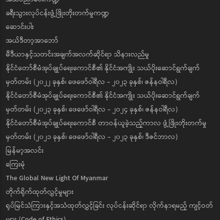
ခရီးသွားလုပ်ငန်းဖွံ့ဖြိုးတိုးတက်မှုကဏ္ဍ
ဆောင်းပါး
အယ်ဒီတာ့အာဘော်
မီဒီယာနှင့်သတင်းအချက်အလက်ဆိုင်ရာ သိနားလည်မှု
နိုင်ငံတော်စီမံအုပ်ချုပ်ရေးကောင်စီ၏ နိုင်ငံအကျိုး သယ်ပိုးဆောင်ရွက်ချက်
မှတ်တမ်း (၂၀၂၂ ခုနှစ်၊ ဖေဖော်ဝါရီလ - ၂၀၂၃ ခုနှစ်၊ ဇန်နဝါရီလ)
နိုင်ငံတော်စီမံအုပ်ချုပ်ရေးကောင်စီ၏ နိုင်ငံအကျိုး သယ်ပိုးဆောင်ရွက်ချက်
မှတ်တမ်း (၂၀၂၃ ခုနှစ်၊ ဖေဖော်ဝါရီလ - ၂၀၂၄ ခုနှစ်၊ ဇန်နဝါရီလ)
နိုင်ငံတော်စီမံအုပ်ချုပ်ရေးကောင်စီ တာဝန်ယူခဲ့သည့်ကာလ ဖွံ့ဖြိုးတိုးတက်မှု
မှတ်တမ်း (၂၀၂၁ ခုနှစ်၊ ဖေဖော်ဝါရီလ - ၂၀၂၃ ခုနှစ်၊ ဒီဇင်ဘာလ)
မြန်မာ့အလင်း
ကြေးမုံ
The Global New Light Of Myanmar
တိုက်ရိုက်ထုတ်လွှင့်မှုများ
ရုပ်မြင်သံကြားနှင့်အသံထုတ်လွှင့်ခြင်း လုပ်ငန်းဆိုင်ရာ လိုက်နာရမည့် ကျင့်ဝတ်
များ (Code of Ethics)