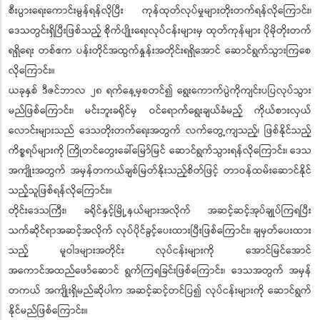
စီးပွားရေးကောင်းမွန်ရန်လိုပြီး ကုန်ထုတ်လုပ်မှုများတိုးတက်ရန်လိုကြောင်း၊
ဒေသတွင်းရှိပြီးဖြစ်သည့် စိုက်ပျိုးရေးလုပ်ငန်းများမှ ထုတ်ကုန်များ ပိုမိုတိုးတက်
ရရှိရေး တစ်ဧက ပန်းတိုင်အထွက်နှုန်းအတိုင်းရရှိအောင် ဆောင်ရွက်သွားကြစေ
လိုကြောင်း။
ယခုနှစ် ဒီဇင်ဘာလ ၂၈ ရက်နေ့မှစတင်၍ ရွေးကောက်ပွဲကိုကျင်းပပြလုပ်သွား
မည်ဖြစ်ကြောင်း၊ မင်းဘူးခရိုင်မှ ဝင်ရောက်ရွေးချယ်ခံမည့် ကိုယ်စားလှယ်
လောင်းများသည် ဒေသတိုးတက်ရေးအတွက် လက်တွေ့ကျသည့်၊ ဖြစ်နိုင်သည့်
ကိစ္စရပ်များကို ကြိုတင်တွေးခေါ်မြော်မြင် ဆောင်ရွက်သွားရန်လိုကြောင်း၊ ဒေသ
အကျိုးအတွက် အမှန်တကယ်ချစ်မြတ်နိုးသည့်စိတ်ဖြင့် တာဝန်ထမ်းဆောင်နိုင်
သည့်သူဖြစ်ရန်လိုကြောင်း။
တိုင်းဒေသကြီး၊ ခရိုင်နှင့်မြို့နယ်များအလိုက် အဆင့်ဆင့်အုပ်ချုပ်ကြရပြီး
သက်ဆိုင်ရာအဆင့်အလိုက် လုပ်ပိုင်ခွင့်ပေးထားပြီးဖြစ်ကြောင်း၊ ချမှတ်ပေးထား
သည့် မူဝါဒများအတိုင်း လုပ်ငန်းများကို အောင်မြင်အောင်
အကောင်အထည်ဖော်ဆောင် ရွက်ကြရခြင်းဖြစ်ကြောင်း၊ ဒေသအတွက် အမှန်
တကယ် အကျိုးရှိမည်ဆိုပါက အဆင့်ဆင့်တင်ပြ၍ လုပ်ငန်းများကို ဆောင်ရွက်
နိုင်မည်ဖြစ်ကြောင်း။