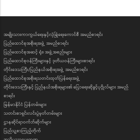
အမျိုးသားကာကွယ်ရေးနှင့်လုံခြုံရေးကောင်စီ အမည်စာရင်း
ပြည်ထောင်စုအစိုးရအဖွဲ့ အမည်စာရင်း
ပြည်ထောင်စုအဆင့် ရုံး၊ အဖွဲ့အစည်းများ
ပြည်ထောင်စုဝန်ကြီးများနှင့် ဒုတိယဝန်ကြီးများစာရင်း
တိုင်းဒေသကြီး/ပြည်နယ်အစိုးရအဖွဲ့ အမည်စာရင်း
ပြည်ထောင်စုအစိုးရသတင်းထုတ်ပြန်ရေးအဖွဲ့
တိုင်းဒေသကြီးနှင့် ပြည်နယ်အစိုးရများ၏ ပြောရေးဆိုခွင့်ပုဂ္ဂိုလ်များ အမည်
စာရင်း
မြန်မာနိုင်ငံ ပြန်တမ်းများ
သတင်းစာရှင်းလင်းပွဲမှတ်တမ်းများ
ဌာနဆိုင်ရာဝက်ဘ်ဆိုက်များ
ပြည်သူ့စာကြည့်တိုက်
အသိပညာပေးကဏ္ဍ