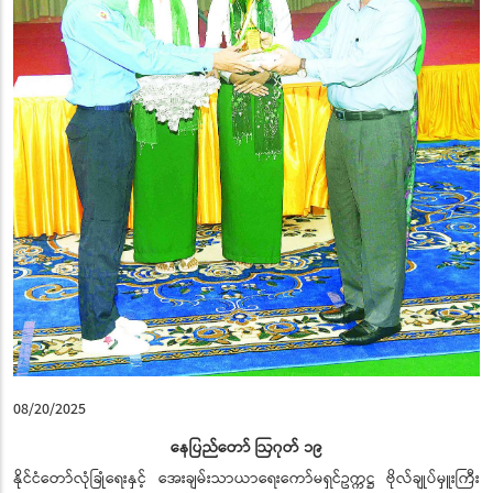
08/20/2025
နေပြည်တော် ဩဂုတ် ၁၉
နိုင်ငံတော်လုံခြုံရေးနှင့် အေးချမ်းသာယာရေးကော်မရှင်ဥက္ကဋ္ဌ ဗိုလ်ချုပ်မှူးကြီး