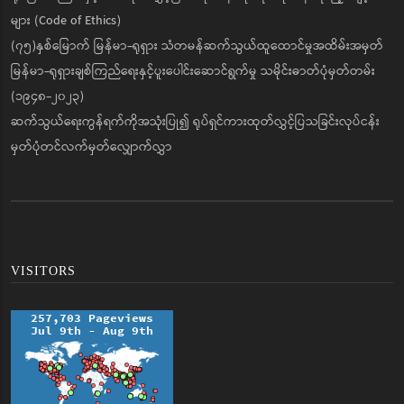
များ (Code of Ethics)
(၇၅)နှစ်မြောက် မြန်မာ-ရုရှား သံတမန်ဆက်သွယ်ထူထောင်မှုအထိမ်းအမှတ်
မြန်မာ-ရုရှားချစ်ကြည်ရေးနှင့်ပူးပေါင်းဆောင်ရွက်မှု သမိုင်းဓာတ်ပုံမှတ်တမ်း
(၁၉၄၈-၂၀၂၃)
ဆက်သွယ်ရေးကွန်ရက်ကိုအသုံးပြု၍ ရုပ်ရှင်ကားထုတ်လွှင့်ပြသခြင်းလုပ်ငန်း
မှတ်ပုံတင်လက်မှတ်လျှောက်လွှာ
VISITORS