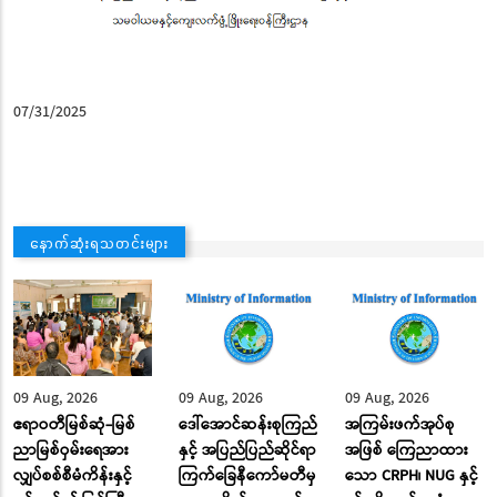
07/31/2025
နောက်ဆုံးရသတင်းများ
09 Aug, 2026
09 Aug, 2026
09 Aug, 2026
ဧရာဝတီမြစ်ဆုံ-မြစ်
ဒေါ်အောင်ဆန်းစုကြည်
အကြမ်းဖက်အုပ်စု
ညာမြစ်ဝှမ်းရေအား
နှင့် အပြည်ပြည်ဆိုင်ရာ
အဖြစ် ကြေညာထား
လျှပ်စစ်စီမံကိန်းနှင့်
ကြက်ခြေနီကော်မတီမှ
သော CRPH၊ NUG နှင့်