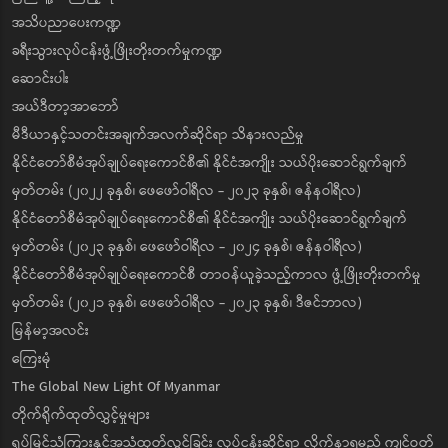
အသိပညာပေးကဏ္ဍ
ခရီးသွားလုပ်ငန်းဖွံ့ဖြိုးတိုးတက်မှုကဏ္ဍ
ဆောင်းပါး
အယ်ဒီတာ့အာဘော်
မီဒီယာနှင့်သတင်းအချက်အလက်ဆိုင်ရာ သိနားလည်မှု
နိုင်ငံတော်စီမံအုပ်ချုပ်ရေးကောင်စီ၏ နိုင်ငံအကျိုး သယ်ပိုးဆောင်ရွက်ချက်
မှတ်တမ်း (၂၀၂၂ ခုနှစ်၊ ဖေဖော်ဝါရီလ - ၂၀၂၃ ခုနှစ်၊ ဇန်နဝါရီလ)
နိုင်ငံတော်စီမံအုပ်ချုပ်ရေးကောင်စီ၏ နိုင်ငံအကျိုး သယ်ပိုးဆောင်ရွက်ချက်
မှတ်တမ်း (၂၀၂၃ ခုနှစ်၊ ဖေဖော်ဝါရီလ - ၂၀၂၄ ခုနှစ်၊ ဇန်နဝါရီလ)
နိုင်ငံတော်စီမံအုပ်ချုပ်ရေးကောင်စီ တာဝန်ယူခဲ့သည့်ကာလ ဖွံ့ဖြိုးတိုးတက်မှု
မှတ်တမ်း (၂၀၂၁ ခုနှစ်၊ ဖေဖော်ဝါရီလ - ၂၀၂၃ ခုနှစ်၊ ဒီဇင်ဘာလ)
မြန်မာ့အလင်း
ကြေးမုံ
The Global New Light Of Myanmar
တိုက်ရိုက်ထုတ်လွှင့်မှုများ
ရုပ်မြင်သံကြားနှင့်အသံထုတ်လွှင့်ခြင်း လုပ်ငန်းဆိုင်ရာ လိုက်နာရမည့် ကျင့်ဝတ်