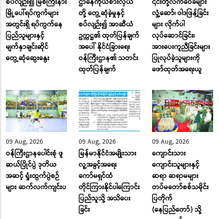
စပ်လျဉ်း၍ မြစ်ကြီးနား
ဌာနေကိုယ်စားလှယ်
၎င်းတို့လက်ဝေခံများ
မြို့ပေါ်ရပ်ကွက်များ
တို့ တွေ့ဆုံခဲ့မှုနှင့်
လှုံ့ဆော်၊ ဝါဒဖြန့်ခြင်း
အတွင်းရှိ ရပ်ကွက်နေ
စပ်လျဉ်း၍ အာဆီယံ
များ လိုက်ပါ
ပြည်သူများနှင့်
ဥက္ကဋ္ဌ၏ ထုတ်ပြန်ချက်
လုပ်ဆောင်ခြင်း၊
မျက်နှာချင်းဆိုင်
အပေါ် နိုင်ငံခြားရေး
အားပေးကူညီခြင်းများ
တွေ့ဆုံဆွေးနွေး
ဝန်ကြီးဌာန၏ သတင်း
ပြုလုပ်ခဲ့သူများကို
ထုတ်ပြန်ချက်
ဖော်ထုတ်အရေးယူ
09 Aug, 2026
09 Aug, 2026
09 Aug, 2026
ဝန်ကြီးဌာနပေါင်းစုံ ဖူ
မြန်မာနိုင်ငံအမျိုးသား
ကျောင်းသား
ဆယ်ပြိုင်ပွဲ ဒုတိယ
လူ့အခွင့်အရေး
ကျောင်းသူများနှင့်
အဆင့် ရှုံးထွက်ပွဲစဉ်
ကော်မရှင်ထံ
ဆရာ ဆရာမများ
များ ဆက်လက်ကျင်းပ
တိုင်ကြားနိုင်ပါကြောင်း
တပ်မတော်စစ်သမိုင်း
ပြည်သူသို့ အသိပေး
ပြတိုက်
ခြင်း
(နေပြည်တော်) သို့