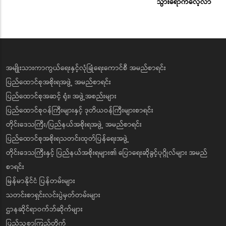
သွားရောက်လေ့လာ
အမျိုးသားကာကွယ်ရေးနှင့်လုံခြုံရေးကောင်စီ အမည်စာရင်း
ပြည်ထောင်စုအစိုးရအဖွဲ့ အမည်စာရင်း
ပြည်ထောင်စုအဆင့် ရုံး၊ အဖွဲ့အစည်းများ
ပြည်ထောင်စုဝန်ကြီးများနှင့် ဒုတိယဝန်ကြီးများစာရင်း
တိုင်းဒေသကြီး/ပြည်နယ်အစိုးရအဖွဲ့ အမည်စာရင်း
ပြည်ထောင်စုအစိုးရသတင်းထုတ်ပြန်ရေးအဖွဲ့
တိုင်းဒေသကြီးနှင့် ပြည်နယ်အစိုးရများ၏ ပြောရေးဆိုခွင့်ပုဂ္ဂိုလ်များ အမည်
စာရင်း
မြန်မာနိုင်ငံ ပြန်တမ်းများ
သတင်းစာရှင်းလင်းပွဲမှတ်တမ်းများ
ဌာနဆိုင်ရာဝက်ဘ်ဆိုက်များ
ပြည်သူ့စာကြည့်တိုက်