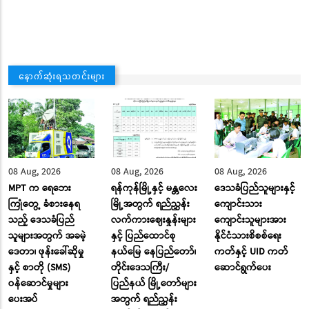
နောက်ဆုံးရသတင်းများ
08 Aug, 2026
08 Aug, 2026
08 Aug, 2026
MPT က ရေဘေး
ရန်ကုန်မြို့နှင့် မန္တလေး
ဒေသခံပြည်သူများနှင့်
ကြုံတွေ့ ခံစားနေရ
မြို့အတွက် ရည်ညွှန်း
ကျောင်းသား
သည့် ဒေသခံပြည်
လက်ကားဈေးနှုန်းများ
ကျောင်းသူများအား
သူများအတွက် အခမဲ့
နှင့် ပြည်ထောင်စု
နိုင်ငံသားစိစစ်ရေး
ဒေတာ၊ ဖုန်းခေါ်ဆိုမှု
နယ်မြေ နေပြည်တော်၊
ကတ်နှင့် UID ကတ်
နှင့် စာတို (SMS)
တိုင်းဒေသကြီး/
ဆောင်ရွက်ပေး
ဝန်ဆောင်မှုများ
ပြည်နယ် မြို့တော်များ
ပေးအပ်
အတွက် ရည်ညွှန်း