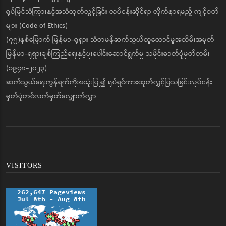
ရုပ်မြင်သံကြားနှင့်အသံထုတ်လွှင့်ခြင်း လုပ်ငန်းဆိုင်ရာ လိုက်နာရမည့် ကျင့်ဝတ်
များ (Code of Ethics)
(၇၅)နှစ်မြောက် မြန်မာ-ရုရှား သံတမန်ဆက်သွယ်ထူထောင်မှုအထိမ်းအမှတ်
မြန်မာ-ရုရှားချစ်ကြည်ရေးနှင့်ပူးပေါင်းဆောင်ရွက်မှု သမိုင်းဓာတ်ပုံမှတ်တမ်း
(၁၉၄၈-၂၀၂၃)
ဆက်သွယ်ရေးကွန်ရက်ကိုအသုံးပြု၍ ရုပ်ရှင်ကားထုတ်လွှင့်ပြသခြင်းလုပ်ငန်း
မှတ်ပုံတင်လက်မှတ်လျှောက်လွှာ
VISITORS