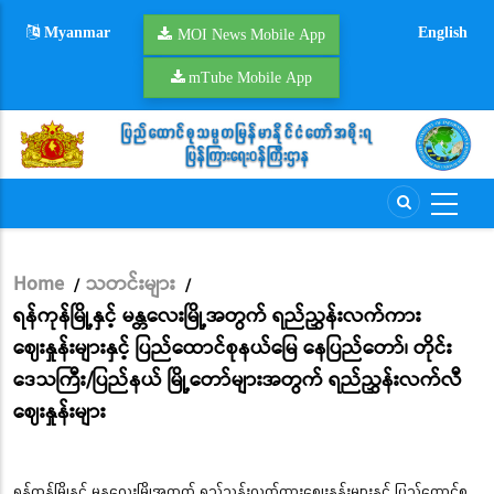
Skip
Myanmar
English
to
MOI News Mobile App
main
mTube Mobile App
content
Home
သတင်းများ
/
/
Breadcrumb
ရန်ကုန်မြို့နှင့် မန္တလေးမြို့အတွက် ရည်ညွှန်းလက်ကား
ဈေးနှုန်းများနှင့် ပြည်ထောင်စုနယ်မြေ နေပြည်တော်၊ တိုင်း
ဒေသကြီး/ပြည်နယ် မြို့တော်များအတွက် ရည်ညွှန်းလက်လီ
ဈေးနှုန်းများ
ရန်ကုန်မြို့နှင့် မန္တလေးမြို့အတွက် ရည်ညွှန်းလက်ကားဈေးနှုန်းများနှင့် ပြည်ထောင်စု