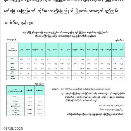
နယ်မြေ နေပြည်တော်၊ တိုင်းဒေသကြီး/ပြည်နယ် မြို့တော်များအတွက် ရည်ညွှန်း
လက်လီဈေးနှုန်းများ
07/19/2025