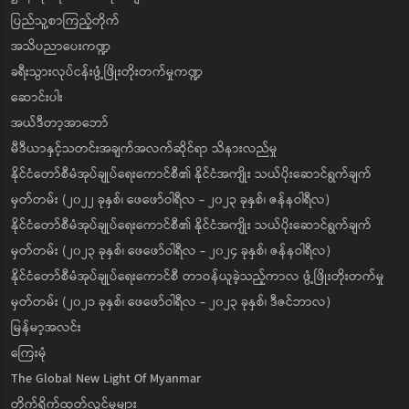
ပြည်သူ့စာကြည့်တိုက်
အသိပညာပေးကဏ္ဍ
ခရီးသွားလုပ်ငန်းဖွံ့ဖြိုးတိုးတက်မှုကဏ္ဍ
ဆောင်းပါး
အယ်ဒီတာ့အာဘော်
မီဒီယာနှင့်သတင်းအချက်အလက်ဆိုင်ရာ သိနားလည်မှု
နိုင်ငံတော်စီမံအုပ်ချုပ်ရေးကောင်စီ၏ နိုင်ငံအကျိုး သယ်ပိုးဆောင်ရွက်ချက်
မှတ်တမ်း (၂၀၂၂ ခုနှစ်၊ ဖေဖော်ဝါရီလ - ၂၀၂၃ ခုနှစ်၊ ဇန်နဝါရီလ)
နိုင်ငံတော်စီမံအုပ်ချုပ်ရေးကောင်စီ၏ နိုင်ငံအကျိုး သယ်ပိုးဆောင်ရွက်ချက်
မှတ်တမ်း (၂၀၂၃ ခုနှစ်၊ ဖေဖော်ဝါရီလ - ၂၀၂၄ ခုနှစ်၊ ဇန်နဝါရီလ)
နိုင်ငံတော်စီမံအုပ်ချုပ်ရေးကောင်စီ တာဝန်ယူခဲ့သည့်ကာလ ဖွံ့ဖြိုးတိုးတက်မှု
မှတ်တမ်း (၂၀၂၁ ခုနှစ်၊ ဖေဖော်ဝါရီလ - ၂၀၂၃ ခုနှစ်၊ ဒီဇင်ဘာလ)
မြန်မာ့အလင်း
ကြေးမုံ
The Global New Light Of Myanmar
တိုက်ရိုက်ထုတ်လွှင့်မှုများ