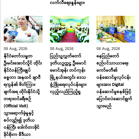
လက်လီဈေးနှုန်းများ
08 Aug, 2026
08 Aug, 2026
08 Aug, 2026
နိုင်ငံတော်သမ္မတ
ပြည်သူ့လွှတ်တော်
နေပြည်တော်
ဦးမင်းအောင်လှိုင် ထိုင်း
ဒုတိယဥက္ကဋ္ဌ ဦးမောင်
စည်ပင်သာယာရေး
နိုင်ငံဝန်ကြီးချုပ်
မောင်အုန်း တပ်ကုန်း
ကော်မတီ၏
မစ္စတာ အနုထင် ချာဝီ
မြို့နယ်အတွင်း ဒေသ
ဝန်ဆောင်မှုလုပ်ငန်း
ရကွန်၏ ဖိတ်ကြား
ဖွံ့ဖြိုးရေးလုပ်ငန်းများ
များအား Digital
ချက်အရ ထိုင်းနိုင်ငံသို့
လှည့်လည်ကြည့်ရှု
ဝန်ဆောင်မှုစနစ်ဖြင့်
တရားဝင်ခရီးစဉ်
ပြောင်းလဲဆောင်ရွက်
(Official Visit)
သွားမည်
သွားရောက်ခဲ့မှုနှင့်
စပ်လျဉ်း၍ ဒုတိယ
ဝန်ကြီး ဒေါက်တာခိုင်
ခိုင်စိုးက မီဒီယာ