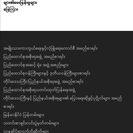
များ၏မေးမြန်းမှုများ
ဖြေကြား
အမျိုးသားကာကွယ်ရေးနှင့်လုံခြုံရေးကောင်စီ အမည်စာရင်း
ပြည်ထောင်စုအစိုးရအဖွဲ့ အမည်စာရင်း
ပြည်ထောင်စုအဆင့် ရုံး၊ အဖွဲ့အစည်းများ
ပြည်ထောင်စုဝန်ကြီးများနှင့် ဒုတိယဝန်ကြီးများစာရင်း
တိုင်းဒေသကြီး/ပြည်နယ်အစိုးရအဖွဲ့ အမည်စာရင်း
ပြည်ထောင်စုအစိုးရသတင်းထုတ်ပြန်ရေးအဖွဲ့
တိုင်းဒေသကြီးနှင့် ပြည်နယ်အစိုးရများ၏ ပြောရေးဆိုခွင့်ပုဂ္ဂိုလ်များ အမည်
စာရင်း
မြန်မာနိုင်ငံ ပြန်တမ်းများ
သတင်းစာရှင်းလင်းပွဲမှတ်တမ်းများ
ဌာနဆိုင်ရာဝက်ဘ်ဆိုက်များ