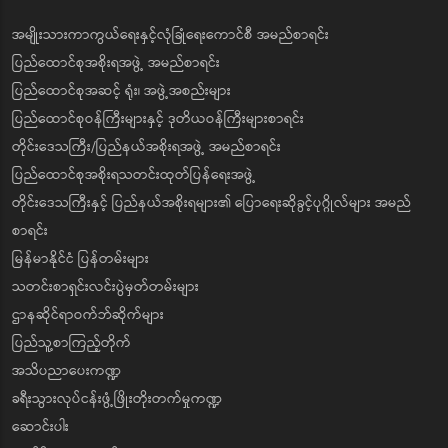
အမျိုးသားကာကွယ်ရေးနှင့်လုံခြုံရေးကောင်စီ အမည်စာရင်း
ပြည်ထောင်စုအစိုးရအဖွဲ့ အမည်စာရင်း
ပြည်ထောင်စုအဆင့် ရုံး၊ အဖွဲ့အစည်းများ
ပြည်ထောင်စုဝန်ကြီးများနှင့် ဒုတိယဝန်ကြီးများစာရင်း
တိုင်းဒေသကြီး/ပြည်နယ်အစိုးရအဖွဲ့ အမည်စာရင်း
ပြည်ထောင်စုအစိုးရသတင်းထုတ်ပြန်ရေးအဖွဲ့
တိုင်းဒေသကြီးနှင့် ပြည်နယ်အစိုးရများ၏ ပြောရေးဆိုခွင့်ပုဂ္ဂိုလ်များ အမည်
စာရင်း
မြန်မာနိုင်ငံ ပြန်တမ်းများ
သတင်းစာရှင်းလင်းပွဲမှတ်တမ်းများ
ဌာနဆိုင်ရာဝက်ဘ်ဆိုက်များ
ပြည်သူ့စာကြည့်တိုက်
အသိပညာပေးကဏ္ဍ
ခရီးသွားလုပ်ငန်းဖွံ့ဖြိုးတိုးတက်မှုကဏ္ဍ
ဆောင်းပါး