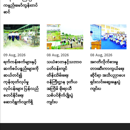
ကမ္ပည်းမော်ကွန်းတပ်
ဆင်
09 Aug, 2026
08 Aug, 2026
08 Aug, 2026
ရက်ကန်းစက်များနှင့်
သယံဇာတနှင့်သဘာဝ
အဂတိလိုက်စားမှု
ဆက်စပ်ပစ္စည်းများကို
ပတ်ဝန်းကျင်
တားဆီးကာကွယ်ရေး
ဆယ်တင်၍
ထိန်းသိမ်းရေး
ဆိုင်ရာ အသိပညာပေး
ကုန်ထုတ်လုပ်မှု
ဝန်ကြီးဌာန ဒုတိယ
ရှင်းလင်းဆွေးနွေးပွဲ
လုပ်ငန်းများ ပြန်လည်
အကြိမ် မိုးရာသီ
ကျင်းပ
စတင်နိုင်ရေး
သစ်ပင်စိုက်ပျိုးပွဲ
ဆောင်ရွက်လျက်ရှိ
ကျင်းပ