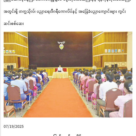
အတွင်းရှိ တက္ကသိုလ်၊ ပညာရေးဒီဂရီကောလိပ်နှင့် အခြေခံပညာကျောင်းများ ကွင်း
ဆင်းစစ်ဆေး
07/19/2025