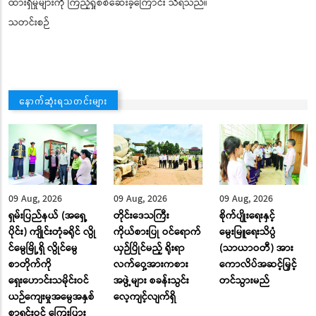
ထားရှိမှုများကို ကြည့်ရှုစစ်ဆေးခဲ့ကြောင်း သိရသည်။
သတင်းစဉ်
နောက်ဆုံးရသတင်းများ
09 Aug, 2026
09 Aug, 2026
09 Aug, 2026
ရှမ်းပြည်နယ် (အရှေ့
တိုင်းဒေသကြီး
စိုက်ပျိုးရေးနှင့်
ပိုင်း) ကျိုင်းတုံခရိုင် လွို
ကိုယ်စားပြု ဝင်ရောက်
မွေးမြူရေးသိပ္ပံ
င်မွေမြို့ရှိ လွိုင်မွေ
ယှဉ်ပြိုင်မည့် ရိုးရာ
(သာယာဝတီ) အား
စာတိုက်ကို
လက်ဝှေ့အားကစား
ကောလိပ်အဆင့်မြှင့်
ရှေးဟောင်းသမိုင်းဝင်
အဖွဲ့များ စခန်းသွင်း
တင်သွားမည်
ယဉ်ကျေးမှုအမွေအနှစ်
လေ့ကျင့်လျက်ရှိ
စာရင်းဝင် ကြေးပြား