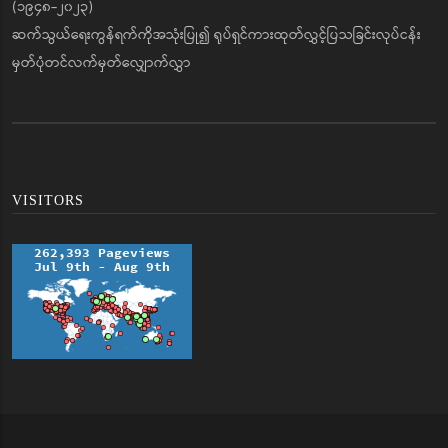
(၁၉၄၈-၂၀၂၃)
ဆက်သွယ်ရေးကွန်ရက်ကိုအသုံးပြု၍ ရုပ်ရှင်ကားထုတ်လွှင့်ပြသခြင်းလုပ်ငန်း
မှတ်ပုံတင်လက်မှတ်လျှောက်လွှာ
VISITORS