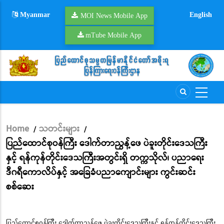
Skip
Myanmar
English
to
MOI News Mobile App
main
mTube Mobile App
content
Home
သတင်းများ
/
/
Breadcrumb
ပြည်ထောင်စုဝန်ကြီး ဒေါက်တာညွန့်ဖေ ပဲခူးတိုင်းဒေသကြီး
နှင့် ရန်ကုန်တိုင်းဒေသကြီးအတွင်းရှိ တက္ကသိုလ်၊ ပညာရေး
ဒီဂရီကောလိပ်နှင့် အခြေခံပညာကျောင်းများ ကွင်းဆင်း
စစ်ဆေး
ပြည်ထောင်စုဝန်ကြီး ဒေါက်တာညွန့်ဖေ ပဲခူးတိုင်းဒေသကြီးနှင့် ရန်ကုန်တိုင်းဒေသကြီး