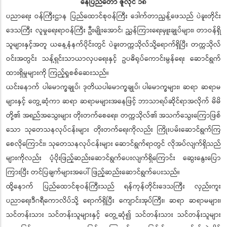
နေပြည်တော် ဇူလိုင် ၁၈
ပညာရေး ဝန်ကြီးဌာန ပြည်ထောင်စုဝန်ကြီး ဒေါက်တာညွန့်ဖေသည် ပဲခူးတိုင်း
ဒေသကြီး လူမှုရေးရာဝန်ကြီး ဦးမျိုးအောင်၊ ညွှန်ကြားရေးမှူးချုပ်များ၊ တာဝန်ရှိ
သူများနှင့်အတူ ယနေ့နံနက်ပိုင်းတွင် ပဲခူးတက္ကသိုလ်သို့ရောက်ရှိပြီး တက္ကသိုလ်
ဝင်းအတွင်း သန့်ရှင်းသာယာလှပရေးနှင့် ဥပဓိရုပ်ကောင်းမွန်ရေး ဆောင်ရွက်
ထားရှိမှုများကို ကြည့်ရှုစစ်ဆေးသည်။
ယင်းနောက် ပါမောက္ခချုပ်၊ ဒုတိယပါမောက္ခချုပ်၊ ပါမောက္ခများ၊ ဆရာ ဆရာမ
များနှင့် တွေ့ဆုံကာ ဆရာ ဆရာမများအနေဖြင့် ဘာသာရပ်ဆိုင်ရာအလိုက် မိမိ
တို့၏ အရည်အသွေးများ တိုးတက်စေရေး၊ တက္ကသိုလ်၏ အသက်သွေးကြောဖြစ်
သော သုတေသနလုပ်ငန်းများ တိုးတက်ရေးကိုလည်း ကြိုးပမ်းဆောင်ရွက်ကြ
စေလိုကြောင်း၊ သုတေသနလုပ်ငန်းများ ဆောင်ရွက်ရာတွင် လိုအပ်လျက်ရှိသည်
များကိုလည်း ပံ့ပိုးဖြည့်ဆည်းဆောင်ရွက်ပေးလျက်ရှိကြောင်း ဆွေးနွေးပြော
ကြားပြီး တင်ပြချက်များအပေါ် ဖြည့်ဆည်းဆောင်ရွက်ပေးသည်။
ထို့နောက် ပြည်ထောင်စုဝန်ကြီးသည် ရန်ကုန်တိုင်းဒေသကြီး လှည်းကူး
ပညာရေးဒီဂရီကောလိပ်သို့ ရောက်ရှိပြီး ကျောင်းအုပ်ကြီး၊ ဆရာ ဆရာမများ၊
သင်တန်းသား သင်တန်းသူများနှင့် တွေ့ဆုံ၍ သင်တန်းသား သင်တန်းသူများ