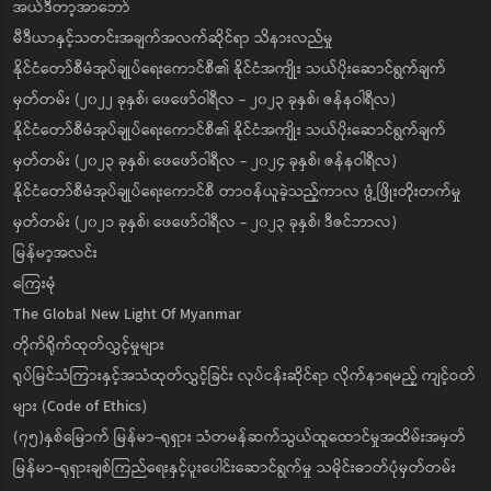
အယ်ဒီတာ့အာဘော်
မီဒီယာနှင့်သတင်းအချက်အလက်ဆိုင်ရာ သိနားလည်မှု
နိုင်ငံတော်စီမံအုပ်ချုပ်ရေးကောင်စီ၏ နိုင်ငံအကျိုး သယ်ပိုးဆောင်ရွက်ချက်
မှတ်တမ်း (၂၀၂၂ ခုနှစ်၊ ဖေဖော်ဝါရီလ - ၂၀၂၃ ခုနှစ်၊ ဇန်နဝါရီလ)
နိုင်ငံတော်စီမံအုပ်ချုပ်ရေးကောင်စီ၏ နိုင်ငံအကျိုး သယ်ပိုးဆောင်ရွက်ချက်
မှတ်တမ်း (၂၀၂၃ ခုနှစ်၊ ဖေဖော်ဝါရီလ - ၂၀၂၄ ခုနှစ်၊ ဇန်နဝါရီလ)
နိုင်ငံတော်စီမံအုပ်ချုပ်ရေးကောင်စီ တာဝန်ယူခဲ့သည့်ကာလ ဖွံ့ဖြိုးတိုးတက်မှု
မှတ်တမ်း (၂၀၂၁ ခုနှစ်၊ ဖေဖော်ဝါရီလ - ၂၀၂၃ ခုနှစ်၊ ဒီဇင်ဘာလ)
မြန်မာ့အလင်း
ကြေးမုံ
The Global New Light Of Myanmar
တိုက်ရိုက်ထုတ်လွှင့်မှုများ
ရုပ်မြင်သံကြားနှင့်အသံထုတ်လွှင့်ခြင်း လုပ်ငန်းဆိုင်ရာ လိုက်နာရမည့် ကျင့်ဝတ်
များ (Code of Ethics)
(၇၅)နှစ်မြောက် မြန်မာ-ရုရှား သံတမန်ဆက်သွယ်ထူထောင်မှုအထိမ်းအမှတ်
မြန်မာ-ရုရှားချစ်ကြည်ရေးနှင့်ပူးပေါင်းဆောင်ရွက်မှု သမိုင်းဓာတ်ပုံမှတ်တမ်း