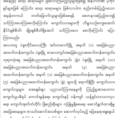
အနေဖြင့် ဆရာ ဆရာမများ ဖြစ်လာကြမည့်သူများဖြစ်၍ အနာဂတ်၏ ပဲ့ကိုင်
ရှင်များဖြစ် ကြောင်း၊ ဆရာ ဆရာမများ ဖြစ်လာပါက စည်းကမ်းပြည့်ဝသော
အမှန်တကယ် တတ်မြောက်သူများဖြစ်စေရန် စေတနာအပြည့်ထား၍
သင်ကြားပေးကြစေလိုကြောင်း၊ ကျောင်းသားများကို လိမ္မာယဉ်ကျေးအောင်၊
နိုင်ငံချစ်စိတ်၊ မျိုးချစ်စိတ်ရှိအောင် သင်ကြားပေး စေလိုကြောင်း ပြော
ကြားသည်။
အလားတူ ပဲခူးတိုင်းဒေသကြီး အင်းတကော်မြို့ အမှတ် (၁) အခြေခံပညာ
အထက်တန်းကျောင်း၊ ပဲခူးမြို့ စာလေးကွင်းအခြေခံပညာအထက်တန်းကျောင်း၊
ဘုရားသုံးဆူ အခြေခံပညာအထက်တန်းကျောင်း (ခွဲ)၊ ပဲခူးမြို့ အမှတ် (၁၀)
အခြေခံပညာအထက်တန်းကျောင်း၊ အမှတ် (၃) အခြေခံပညာ
အထက်တန်းကျောင်း၊ အမှတ် (၁) အခြေခံပညာအထက်တန်းကျောင်း၊ အမှတ်
(၅) အခြေခံပညာအထက်တန်းကျောင်း (ခွဲ) များသို့ ရောက်ရှိပြီး ကျောင်းသား
ကျောင်းသူများ အေးချမ်းစွာ ပညာသင်ကြားနေမှုကို ကြည့်ရှုအားပေးကာ
ကျောင်းဥပဓိရုပ် ကောင်းမွန်ရေး၊ ကျောင်းနှင့် ဝန်းကျင် သန့်ရှင်းသာယာလှပ
ရေး၊ ကျောင်းအုတ်တံတိုင်း ခြံစည်းရိုးများ လုံခြုံမှုရှိစေရေး ဆောင်ရွက်ထားရှိမှု
အခြေအနေများ၊ စာသင်ဆောင်အသစ်များ ဆောက်လုပ်မည့် မြေနေရာရွေးချယ်