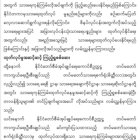
အတွက် သားရေကုန်ကြမ်းလိုအပ်ချက်ကို ဖြည့်ဆည်းပေးနိုင်ရမည်ဖြစ်ကြောင်း၊
နိုင်ငံတကာမှသားရေထုတ်လုပ် မှုနည်းစဉ်များကိုလည်း စဉ်ဆက်မပြတ်
လေ့လာဆောင်ရွက်သွားရန်လိုကြောင်း၊ ဖိနပ်လုပ်ငန်းအတွက်လိုအပ်သည့်
သားရေများအပြင် အခြားလုပ်ငန်းသုံးသားရေပစ္စည်းများ ထုတ်လုပ်နိုင်ရေး
အတွက်လည်း အရည်အသွေးမြင့် သားရေများထုတ်လုပ်ပေးနိုင်ရမည်
ဖြစ်ကြောင်းနှင့် အခြားလိုအပ်သည်များကို လမ်းညွှန်မှာကြားသည်။
ထုတ်လုပ်မှုအဆင့်ဆင့် ကြည့်ရှုစစ်ဆေး
ထို့နောက် နိုင်ငံတော်စီမံအုပ်ချုပ်ရေးကောင်စီဥက္ကဋ္ဌ တပ်မတော်
ကာကွယ်ရေးဦးစီးချုပ်သည် တပ်မတော်သားရေစက်ရုံ(မိတ္ထီလာ)အတွင်း
လှည့်လည်၍ သားရေ ရေစို ဌာန၊ သားရေအချောကိုင်ဌာန၊ သားရေဆိုးလ်ဌာနတို့
အတွင်း သားရေကုန်ကြမ်းထုတ်လုပ်နေမှုအဆင့်ဆင့်ကို ကြည့်ရှုစစ်ဆေးခဲ့ပြီး
တာဝန်ရှိသူများ၏ တင်ပြချက်များအပေါ် လိုအပ်သည်များ လမ်းညွှန်မှာကြား
သည်။
ယင်းနောက် နိုင်ငံတော်စီမံအုပ်ချုပ်ရေးကောင်စီဥက္ကဋ္ဌ တပ်မတော်
ကာကွယ်ရေးဦးစီးချုပ်သည် ခင်းကျင်းပြသထားသည့် တပ်မတော်သားရေ
စက်ရုံ(မိတ္ထီလာ)မှ ထုတ်လုပ်ထားရှိသော သားရေကုန်ကြမ်းများအားကြည့်ရှု