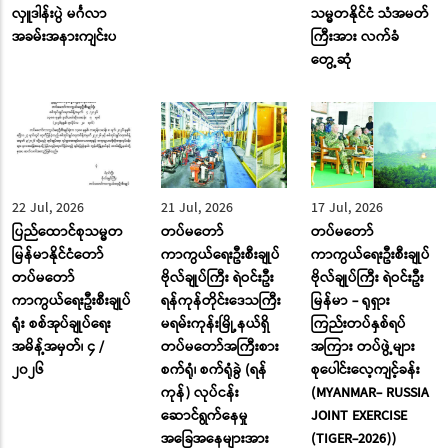
လှူဒါန်းပွဲ မင်္ဂလာ
သမ္မတနိုင်ငံ သံအမတ်
အခမ်းအနားကျင်းပ
ကြီးအား လက်ခံ
တွေ့ဆုံ
22 Jul, 2026
21 Jul, 2026
17 Jul, 2026
ပြည်ထောင်စုသမ္မတ
တပ်မတော်
တပ်မတော်
မြန်မာနိုင်ငံတော်
ကာကွယ်ရေးဦးစီးချုပ်
ကာကွယ်ရေးဦးစီးချုပ်
တပ်မတော်
ဗိုလ်ချုပ်ကြီး ရဲဝင်းဦး
ဗိုလ်ချုပ်ကြီး ရဲဝင်းဦး
ကာကွယ်ရေးဦးစီးချုပ်
ရန်ကုန်တိုင်းဒေသကြီး
မြန်မာ - ရုရှား
ရုံး စစ်အုပ်ချုပ်ရေး
မရမ်းကုန်းမြို့နယ်ရှိ
ကြည်းတပ်နှစ်ရပ်
အမိန့်အမှတ်၊ ၄ /
တပ်မတော်အကြီးစား
အကြား တပ်ဖွဲ့များ
၂၀၂၆
စက်ရုံ၊ စက်ရုံခွဲ (ရန်
စုပေါင်းလေ့ကျင့်ခန်း
ကုန်) လုပ်ငန်း
(MYANMAR- RUSSIA
ဆောင်ရွက်နေမှု
JOINT EXERCISE
အခြေအနေများအား
(TIGER-2026))