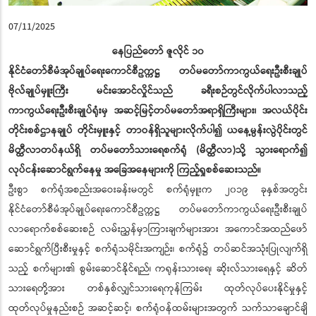
07/11/2025
နေပြည်တော် ဇူလိုင် ၁၀
နိုင်ငံတော်စီမံအုပ်ချုပ်ရေးကောင်စီဥက္ကဋ္ဌ တပ်မတော်ကာကွယ်ရေးဦးစီးချုပ်
ဗိုလ်ချုပ်မှူးကြီး မင်းအောင်လှိုင်သည် ခရီးစဉ်တွင်လိုက်ပါလာသည့်
ကာကွယ်ရေးဦးစီးချုပ်ရုံးမှ အဆင့်မြင့်တပ်မတော်အရာရှိကြီးများ၊ အလယ်ပိုင်း
တိုင်းစစ်ဌာနချုပ် တိုင်းမှူးနှင့် တာဝန်ရှိသူများလိုက်ပါ၍ ယနေ့မွန်းလွဲပိုင်းတွင်
မိတ္ထီလာတပ်နယ်ရှိ တပ်မတော်သားရေစက်ရုံ (မိတ္ထီလာ)သို့ သွားရောက်၍
လုပ်ငန်းဆောင်ရွက်နေမှု အခြေအနေများကို ကြည့်ရှုစစ်ဆေးသည်။
ဦးစွာ စက်ရုံအစည်းအဝေးခန်းမတွင် စက်ရုံမှူးက ၂၀၁၉ ခုနှစ်အတွင်း
နိုင်ငံတော်စီမံအုပ်ချုပ်ရေးကောင်စီဥက္ကဋ္ဌ တပ်မတော်ကာကွယ်ရေးဦးစီးချုပ်
လာရောက်စစ်ဆေးစဉ် လမ်းညွှန်မှာကြားချက်များအား အကောင်အထည်ဖော်
ဆောင်ရွက်ပြီးစီးမှုနှင့် စက်ရုံသမိုင်းအကျဉ်း၊ စက်ရုံ၌ တပ်ဆင်အသုံးပြုလျက်ရှိ
သည့် စက်များ၏ စွမ်းဆောင်နိုင်ရည်၊ ကရုန်းသားရေ၊ ဆိုးလ်သားရေနှင့် ဆိတ်
သားရေတို့အား တစ်နှစ်လျှင်သားရေကုန်ကြမ်း ထုတ်လုပ်ပေးနိုင်မှုနှင့်
ထုတ်လုပ်မှုနည်းစဉ် အဆင့်ဆင့်၊ စက်ရုံဝန်ထမ်းများအတွက် သက်သာချောင်ချိ