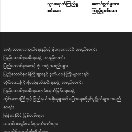
သွားရောက်ကြည့်ရှု
ဆောင်ရွက်မှုအား
စစ်ဆေး
ကြည့်ရှုစစ်ဆေး
အမျိုးသားကာကွယ်ရေးနှင့်လုံခြုံရေးကောင်စီ အမည်စာရင်း
ပြည်ထောင်စုအစိုးရအဖွဲ့ အမည်စာရင်း
ပြည်ထောင်စုအဆင့် ရုံး၊ အဖွဲ့အစည်းများ
ပြည်ထောင်စုဝန်ကြီးများနှင့် ဒုတိယဝန်ကြီးများစာရင်း
တိုင်းဒေသကြီး/ပြည်နယ်အစိုးရအဖွဲ့ အမည်စာရင်း
ပြည်ထောင်စုအစိုးရသတင်းထုတ်ပြန်ရေးအဖွဲ့
တိုင်းဒေသကြီးနှင့် ပြည်နယ်အစိုးရများ၏ ပြောရေးဆိုခွင့်ပုဂ္ဂိုလ်များ အမည်
စာရင်း
မြန်မာနိုင်ငံ ပြန်တမ်းများ
သတင်းစာရှင်းလင်းပွဲမှတ်တမ်းများ