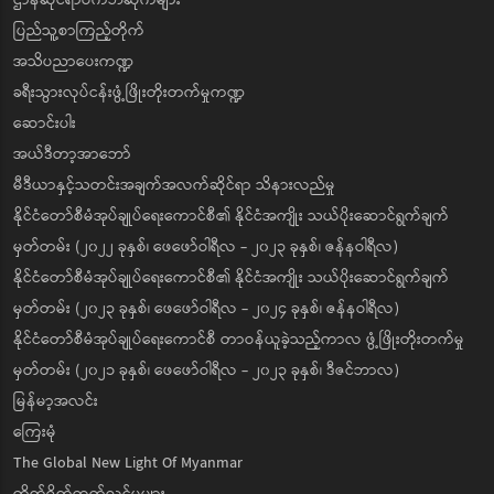
ဌာနဆိုင်ရာဝက်ဘ်ဆိုက်များ
ပြည်သူ့စာကြည့်တိုက်
အသိပညာပေးကဏ္ဍ
ခရီးသွားလုပ်ငန်းဖွံ့ဖြိုးတိုးတက်မှုကဏ္ဍ
ဆောင်းပါး
အယ်ဒီတာ့အာဘော်
မီဒီယာနှင့်သတင်းအချက်အလက်ဆိုင်ရာ သိနားလည်မှု
နိုင်ငံတော်စီမံအုပ်ချုပ်ရေးကောင်စီ၏ နိုင်ငံအကျိုး သယ်ပိုးဆောင်ရွက်ချက်
မှတ်တမ်း (၂၀၂၂ ခုနှစ်၊ ဖေဖော်ဝါရီလ - ၂၀၂၃ ခုနှစ်၊ ဇန်နဝါရီလ)
နိုင်ငံတော်စီမံအုပ်ချုပ်ရေးကောင်စီ၏ နိုင်ငံအကျိုး သယ်ပိုးဆောင်ရွက်ချက်
မှတ်တမ်း (၂၀၂၃ ခုနှစ်၊ ဖေဖော်ဝါရီလ - ၂၀၂၄ ခုနှစ်၊ ဇန်နဝါရီလ)
နိုင်ငံတော်စီမံအုပ်ချုပ်ရေးကောင်စီ တာဝန်ယူခဲ့သည့်ကာလ ဖွံ့ဖြိုးတိုးတက်မှု
မှတ်တမ်း (၂၀၂၁ ခုနှစ်၊ ဖေဖော်ဝါရီလ - ၂၀၂၃ ခုနှစ်၊ ဒီဇင်ဘာလ)
မြန်မာ့အလင်း
ကြေးမုံ
The Global New Light Of Myanmar