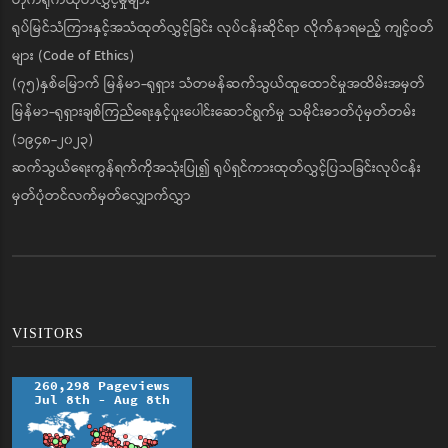
တိုက်ရိုက်ထုတ်လွှင့်မှုများ
ရုပ်မြင်သံကြားနှင့်အသံထုတ်လွှင့်ခြင်း လုပ်ငန်းဆိုင်ရာ လိုက်နာရမည့် ကျင့်ဝတ်
များ (Code of Ethics)
(၇၅)နှစ်မြောက် မြန်မာ-ရုရှား သံတမန်ဆက်သွယ်ထူထောင်မှုအထိမ်းအမှတ်
မြန်မာ-ရုရှားချစ်ကြည်ရေးနှင့်ပူးပေါင်းဆောင်ရွက်မှု သမိုင်းဓာတ်ပုံမှတ်တမ်း
(၁၉၄၈-၂၀၂၃)
ဆက်သွယ်ရေးကွန်ရက်ကိုအသုံးပြု၍ ရုပ်ရှင်ကားထုတ်လွှင့်ပြသခြင်းလုပ်ငန်း
မှတ်ပုံတင်လက်မှတ်လျှောက်လွှာ
VISITORS