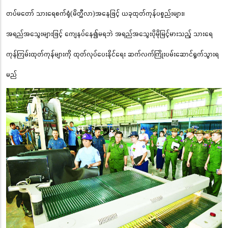
တပ်မတော် သားရေစက်ရုံ(မိတ္ထီလာ)အနေဖြင့် ယခုထုတ်ကုန်ပစ္စည်းများ၊
အရည်အသွေးများဖြင့် ကျေနပ်နေ၍မရဘဲ အရည်အသွေးပိုမိုမြင့်မားသည့် သားရေ
ကုန်ကြမ်းထုတ်ကုန်များကို ထုတ်လုပ်ပေးနိုင်ရေး ဆက်လက်ကြိုးပမ်းဆောင်ရွက်သွားရ
မည်