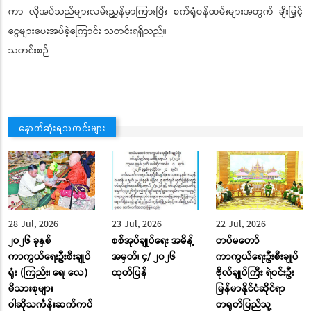
ကာ လိုအပ်သည်များလမ်းညွှန်မှာကြားပြီး စက်ရုံဝန်ထမ်းများအတွက် ချီးမြှင့်
ငွေများပေးအပ်ခဲ့ကြောင်း သတင်းရရှိသည်။
သတင်းစဉ်
နောက်ဆုံးရသတင်းများ
28 Jul, 2026
23 Jul, 2026
22 Jul, 2026
၂ဝ၂၆ ခုနှစ်
စစ်အုပ်ချုပ်ရေး အမိန့်
တပ်မတော်
ကာကွယ်ရေးဦးစီးချုပ်
အမှတ်၊ ၄/ ၂၀၂၆
ကာကွယ်ရေးဦးစီးချုပ်
ရုံး (ကြည်း၊ ရေ၊ လေ)
ထုတ်ပြန်
ဗိုလ်ချုပ်ကြီး ရဲဝင်းဦး
မိသားစုများ
မြန်မာနိုင်ငံဆိုင်ရာ
ဝါဆိုသင်္ကန်းဆက်ကပ်
တရုတ်ပြည်သူ့