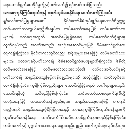
ရေးဆောင်ရွက်ပေးနိုင်မှုတို့နှင့်ပတ်သက်၍ ရှင်းလင်းတင်ပြသည်။
သားရေကုန်ကြမ်းထုတ်ကုန် ထုတ်လုပ်ပေးနိုင်ရေး ဆက်လက်ကြိုးပမ်း
ရှင်းလင်းတင်ပြမှုများအပေါ် နိုင်ငံတော်စီမံအုပ်ချုပ်ရေးကောင်စီဥက္ကဋ္ဌ
တပ်မတော်ကာကွယ်ရေးဦးစီးချုပ်က တပ်မတော်အနေဖြင့် တပ်မတော်သား
များ၏ ဝတ်ရေးအတွက် အဆင်ပြေမှုရှိစေရေး တပ်မတော်စက်ရုံများမှ
ထုတ်လုပ်သည့် အဝတ်အထည်၊ အသုံးအဆောင်များဖြင့် စီမံဆောင်ရွက်ပေး
လျက်ရှိကြောင်း၊ နိုင်ငံတကာတွင်လည်း အစိုးရများအနေဖြင့် တပ်မတော်သား
များ၏ ဝတ်ရေးနှင့်ပတ်သက်၍ စီမံဆောင်ရွက်ပေးမှုများရှိကြောင်း၊ မိမိတို့
တပ်မတော်အနေဖြင့် တပ်မတော်သားအားလုံး၏ ဝတ်စားဆင်ယင်မှုနှင့်
ပတ်သက်၍ အရည်အသွေးမြင့်ကုန်ပစ္စည်းများကို အသုံးပြုပြီး ထုတ်လုပ်ပေး
လျက်ရှိကြောင်း၊ ကုန်ကြမ်းပစ္စည်းများ ကောင်းရုံဖြင့်မရဘဲ လက်ရာများလည်း
ကောင်းရန်လို အပ်မည်ဖြစ်ကြောင်း၊ တပ်မတော်သားရေစက်ရုံ(မိတ္ထီ
လာ)အနေဖြင့် ယခုထုတ်ကုန်ပစ္စည်းများ၊ အရည်အသွေးများဖြင့် ကျေနပ်
နေ၍မရဘဲ အရည်အသွေးပိုမိုမြင့်မားသည့် သားရေကုန်ကြမ်းထုတ်ကုန်များကို
ထုတ်လုပ်ပေးနိုင်ရေး ဆက်လက်ကြိုးပမ်းဆောင်ရွက်သွားရမည်ဖြစ်ကြောင်း၊
တပ်မတော်နှင့် ပုဂ္ဂလိကသားရေအချောထည်ပစ္စည်း ထုတ်လုပ်ရေးလုပ်ငန်းများ