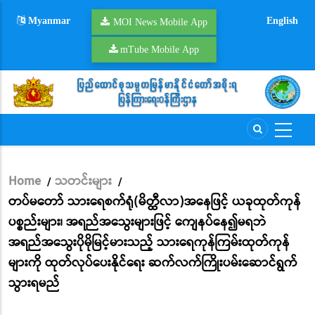
Skip
Myanmar
English
to
MOI News Mobile App
main
mTube Mobile App
content
Home
သတင်းများ
/
/
Breadcrumb
တပ်မတော် သားရေစက်ရုံ(မိတ္ထီလာ)အနေဖြင့် ယခုထုတ်ကုန်
ပစ္စည်းများ၊ အရည်အသွေးများဖြင့် ကျေနပ်နေ၍မရဘဲ
အရည်အသွေးပိုမိုမြင့်မားသည့် သားရေကုန်ကြမ်းထုတ်ကုန်
များကို ထုတ်လုပ်ပေးနိုင်ရေး ဆက်လက်ကြိုးပမ်းဆောင်ရွက်
သွားရမည်