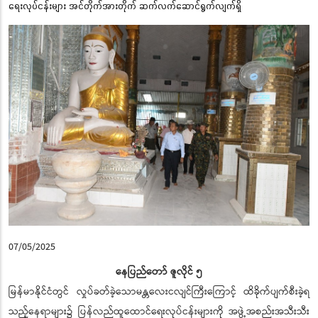
ရေးလုပ်ငန်းများ အင်တိုက်အားတိုက် ဆက်လက်ဆောင်ရွက်လျက်ရှိ
07/05/2025
နေပြည်တော် ဇူလိုင် ၅
မြန်မာနိုင်ငံတွင် လှုပ်ခတ်ခဲ့သောမန္တလေးငလျင်ကြီးကြောင့် ထိခိုက်ပျက်စီးခဲ့ရ
သည့်နေရာများ၌ ပြန်လည်ထူထောင်ရေးလုပ်ငန်းများကို အဖွဲ့အစည်းအသီးသီး