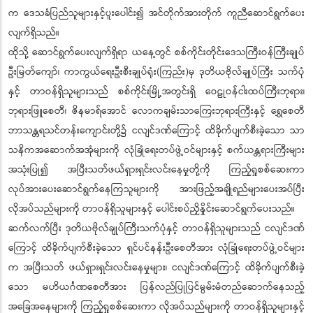
က ဒေသခံပြည်သူများနှင့်ပူးပေါင်း၍ အင်တိုက်အားတိုက် ကူညီဆောင်ရွက်ပေး
လျက်ရှိသည်။
ထိုသို့ ဆောင်ရွက်ပေးလျက်ရှိရာ ယနေ့တွင် စစ်ကိုင်းတိုင်းဒေသကြီးဝန်ကြီးချုပ်
ဦးမြတ်ကျော်၊ ကာကွယ်ရေးဦးစီးချုပ်ရုံး(ကြည်း)မှ ဒုတိယဗိုလ်ချုပ်ကြီး သက်ပုံ
နှင့် တာဝန်ရှိသူများသည် စစ်ကိုင်းမြို့အတွင်းရှိ ဝေဠုဝန်ငါးထပ်ကြီးဘုရား၊
ဘုရားဖြူစေတီ၊ ဇိနမာရ်အောင် လောကချမ်းသာကြေးဘုရားကြီးနှင့် ရွှေစေတီ
ဘာသန္တရသင်တန်းကျောင်းတို့၌ ငလျင်ဒဏ်ကြောင့် ထိခိုက်ပျက်စီးခဲ့သော သာ
သနိကအဆောက်အအုံများကို လုံခြုံရေးတပ်ဖွဲ့ဝင်များနှင့် စက်ယန္တရားကြီးများ
အသုံးပြု၍ အပြီးသတ်ဖယ်ရှားရှင်းလင်းနေမှုတို့ကို ကြည့်ရှုစစ်ဆေးကာ
လုပ်အားပေးဆောင်ရွက်နေကြသူများကို အားဖြည့်အချိုရည်များပေးအပ်ပြီး
လိုအပ်သည်များကို တာဝန်ရှိသူများနှင့် ပေါင်းစပ်ညှိနှိုင်းဆောင်ရွက်ပေးသည်။
ဆက်လက်ပြီး ဒုတိယဗိုလ်ချုပ်ကြီးသက်ပုံနှင့် တာဝန်ရှိသူများသည် ငလျင်ဒဏ်
ကြောင့် ထိခိုက်ပျက်စီးခဲ့သော ရှင်ပင်နန်းဦးစေတီအား လုံခြုံရေးတပ်ဖွဲ့ဝင်များ
က အပြီးသတ် ဖယ်ရှားရှင်းလင်းနေမှုများ၊ ငလျင်ဒဏ်ကြောင့် ထိခိုက်ပျက်စီးခဲ့
သော မဟိယင်္ဂဏစေတီအား ပြန်လည်ပြုပြင်မွမ်းမံတည်ဆောက်နေသည့်
အခြေအနေများကို ကြည့်ရှုစစ်ဆေးကာ လိုအပ်သည်များကို တာဝန်ရှိသူများနှင့်