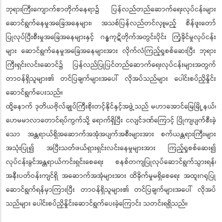
ဘုရားကြီးကျောက်စာတိုက်နေရာ၌ ပြန်လည်တည်ဆောက်ရေးလုပ်ငန်းများ
ဆောင်ရွက်နေမှုအခြေအနေများ၊ အသစ်ပြန်လည်တင်လှူမည့် စိန်ဖူးတော်
ပြုလုပ်ပြီးစီးမှုအခြေအနေများနှင့် ဂန္ဓကုဋိတိုက်အတွင်းပိုင်း ကြံ့ခိုင်မှုလုပ်ငန်း
များ ဆောင်ရွက်နေမှုအခြေအနေများအား လိုက်လံကြည့်ရှုစစ်ဆေးပြီး ဘုရား
ကြီးရှင်းလင်းဆောင်၌ ပြန်လည်ပြုပြင်တည်ဆောက်ရေးလုပ်ငန်းများအတွက်
တာဝန်ရှိသူများ၏ တင်ပြချက်များအပေါ် လိုအပ်သည်များ ပေါင်းစပ်ညှိနှိုင်း
ဆောင်ရွက်ပေးသည်။
ထို့နောက် ဒုတိယဗိုလ်ချုပ်ကြီးစိုးတင့်နိုင်နှင့်အဖွဲ့သည် မဟာအောင်မြေမြို့နယ်၊
ဟေမမာလာတောင်ရပ်ကွက်သို့ ရောက်ရှိပြီး ငလျင်ဒဏ်ကြောင့် ပြိုကျပျက်စီးခဲ့
သော အန္တရာယ်ရှိအဆောက်အအုံအပျက်အစီးများအား စက်ယန္တရားကြီးများ
အသုံးပြု၍ အပြီးသတ်ဖယ်ရှားရှင်းလင်းနေမှုများအား ကြည့်ရှုစစ်ဆေး၍
လုပ်ငန်းခွင်အန္တရာယ်ကင်းရှင်းစေရေး စနစ်တကျပြုလုပ်ဆောင်ရွက်သွားရန်၊
အနီးပတ်ဝန်းကျင်ရှိ အဆောက်အအုံများအား ထိခိုက်မှုမရှိစေရေး အထူးဂရုပြု
ဆောင်ရွက်ရန်မှာကြားပြီး တာဝန်ရှိသူများ၏ တင်ပြချက်များအပေါ် လိုအပ်
သည်များ ပေါင်းစပ်ညှိနှိုင်းဆောင်ရွက်ပေးခဲ့ကြောင်း သတင်းရရှိသည်။