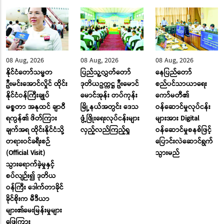
08 Aug, 2026
08 Aug, 2026
08 Aug, 2026
နိုင်ငံတော်သမ္မတ
ပြည်သူ့လွှတ်တော်
နေပြည်တော်
ဦးမင်းအောင်လှိုင် ထိုင်း
ဒုတိယဥက္ကဋ္ဌ ဦးမောင်
စည်ပင်သာယာရေး
နိုင်ငံဝန်ကြီးချုပ်
မောင်အုန်း တပ်ကုန်း
ကော်မတီ၏
မစ္စတာ အနုထင် ချာဝီ
မြို့နယ်အတွင်း ဒေသ
ဝန်ဆောင်မှုလုပ်ငန်း
ရကွန်၏ ဖိတ်ကြား
ဖွံ့ဖြိုးရေးလုပ်ငန်းများ
များအား Digital
ချက်အရ ထိုင်းနိုင်ငံသို့
လှည့်လည်ကြည့်ရှု
ဝန်ဆောင်မှုစနစ်ဖြင့်
တရားဝင်ခရီးစဉ်
ပြောင်းလဲဆောင်ရွက်
(Official Visit)
သွားမည်
သွားရောက်ခဲ့မှုနှင့်
စပ်လျဉ်း၍ ဒုတိယ
ဝန်ကြီး ဒေါက်တာခိုင်
ခိုင်စိုးက မီဒီယာ
များ၏မေးမြန်းမှုများ
ဖြေကြား