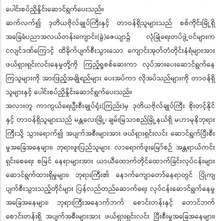
ပေါင်းစပ်ညှိနှိုင်းဆောင်ရွက်ပေးသည်။
ဆက်လက်၍ ဒုတိယဗိုလ်ချုပ်ကြီးနှင့် တာဝန်ရှိသူများသည် စစ်ကိုင်းမြို့ရှိ
အခြေခံပညာအလယ်တန်းကျောင်း(ခွဲ)ဇေယျာ၌ လုံခြုံရေးတပ်ဖွဲ့ဝင်များက
ငလျင်ဒဏ်ကြောင့် ထိခိုက်ပျက်စီးသွားသော ကျောင်းအုတ်တံတိုင်းနံရံများအား
ဖယ်ရှားရှင်းလင်းနေမှုတို့ကို ကြည့်ရှုစစ်ဆေးကာ လုပ်အားပေးဆောင်ရွက်နေ
ကြသူများကို အားဖြည့်အချိုရည်များ ပေးအပ်ကာ လိုအပ်သည်များကို တာဝန်ရှိ
သူများနှင့် ပေါင်းစပ်ညှိနှိုင်းဆောင်ရွက်ပေးသည်။
အလားတူ ကာကွယ်ရေးဦးစီးချုပ်ရုံး(ကြည်း)မှ ဒုတိယဗိုလ်ချုပ်ကြီး စိုးတင့်နိုင်
နှင့် တာဝန်ရှိသူများသည် မန္တလေးမြို့၊ ချမ်းမြသာစည်မြို့နယ်ရှိ မဟာမုနိဘုရား
ကြီးသို့ သွားရောက်၍ အပျက်အစီးများအား ဖယ်ရှားရှင်းလင်း ဆောင်ရွက်ပြီးစီး
မှုအခြေအနေများ၊ ဘုရားဖူးပြည်သူများ လာရောက်ဖူးမြော်စဉ် အန္တရာယ်ကင်း
ရှင်းစေရေး စမြင် နေရာများအား ယာယီထောက်တိုင်ထောက်ခြင်းလုပ်ငန်းများ
ဆောင်ရွက်ထားရှိမှုများ၊ ဘုရားကြီး၏ နောက်ကျောတော်နေရာတွင် ပြိုကျ
ပျက်စီးသွားသည့်တိုင်များ ပြန်လည်တည်ဆောက်ရေး လုပ်ငန်းဆောင်ရွက်နေမှု
အခြေအနေများ၊ ဘုရားကြီးအနောက်ဘက် စောင်းတန်းနှင့် တောင်ဘက်
စောင်းတန်းရှိ အပျက်အစီးများအား ဖယ်ရှားရှင်းလင်း ပြီးစီးမှုအခြေအနေများ၊