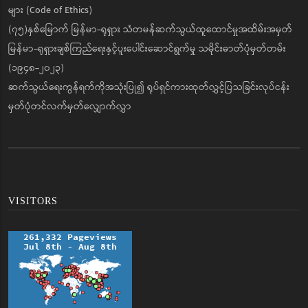
များ (Code of Ethics)
(၇၅)နှစ်မြောက် မြန်မာ-ရုရှား သံတမန်ဆက်သွယ်ထူထောင်မှုအထိမ်းအမှတ်
မြန်မာ-ရုရှားချစ်ကြည်ရေးနှင့်ပူးပေါင်းဆောင်ရွက်မှု သမိုင်းဓာတ်ပုံမှတ်တမ်း
(၁၉၄၈-၂၀၂၃)
ဆက်သွယ်ရေးကွန်ရက်ကိုအသုံးပြု၍ ရုပ်ရှင်ကားထုတ်လွှင့်ပြသခြင်းလုပ်ငန်း
မှတ်ပုံတင်လက်မှတ်လျှောက်လွှာ
VISITORS