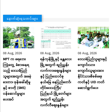
နောက်ဆုံးရသတင်းများ
08 Aug, 2026
08 Aug, 2026
08 Aug, 2026
MPT က ရေဘေး
ရန်ကုန်မြို့နှင့် မန္တလေး
ဒေသခံပြည်သူများနှင့်
ကြုံတွေ့ ခံစားနေရ
မြို့အတွက် ရည်ညွှန်း
ကျောင်းသား
သည့် ဒေသခံပြည်
လက်ကားဈေးနှုန်းများ
ကျောင်းသူများအား
သူများအတွက် အခမဲ့
နှင့် ပြည်ထောင်စု
နိုင်ငံသားစိစစ်ရေး
ဒေတာ၊ ဖုန်းခေါ်ဆိုမှု
နယ်မြေ နေပြည်တော်၊
ကတ်နှင့် UID ကတ်
နှင့် စာတို (SMS)
တိုင်းဒေသကြီး/
ဆောင်ရွက်ပေး
ဝန်ဆောင်မှုများ
ပြည်နယ် မြို့တော်များ
ပေးအပ်
အတွက် ရည်ညွှန်း
လက်လီဈေးနှုန်းများ