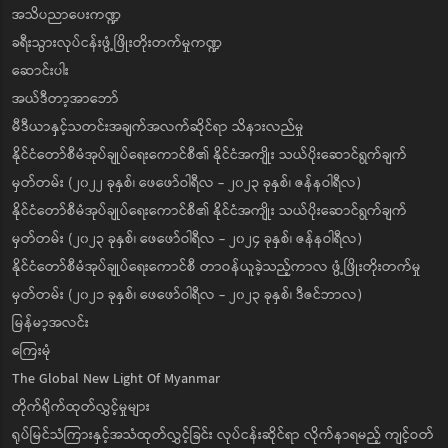
အသိပညာပေးကဏ္ဍ
ခရီးသွားလုပ်ငန်းဖွံ့ဖြိုးတိုးတက်မှုကဏ္ဍ
ဆောင်းပါး
အယ်ဒီတာ့အာဘော်
မီဒီယာနှင့်သတင်းအချက်အလက်ဆိုင်ရာ သိနားလည်မှု
နိုင်ငံတော်စီမံအုပ်ချုပ်ရေးကောင်စီ၏ နိုင်ငံအကျိုး သယ်ပိုးဆောင်ရွက်ချက်
မှတ်တမ်း (၂၀၂၂ ခုနှစ်၊ ဖေဖော်ဝါရီလ - ၂၀၂၃ ခုနှစ်၊ ဇန်နဝါရီလ)
နိုင်ငံတော်စီမံအုပ်ချုပ်ရေးကောင်စီ၏ နိုင်ငံအကျိုး သယ်ပိုးဆောင်ရွက်ချက်
မှတ်တမ်း (၂၀၂၃ ခုနှစ်၊ ဖေဖော်ဝါရီလ - ၂၀၂၄ ခုနှစ်၊ ဇန်နဝါရီလ)
နိုင်ငံတော်စီမံအုပ်ချုပ်ရေးကောင်စီ တာဝန်ယူခဲ့သည့်ကာလ ဖွံ့ဖြိုးတိုးတက်မှု
မှတ်တမ်း (၂၀၂၁ ခုနှစ်၊ ဖေဖော်ဝါရီလ - ၂၀၂၃ ခုနှစ်၊ ဒီဇင်ဘာလ)
မြန်မာ့အလင်း
ကြေးမုံ
The Global New Light Of Myanmar
တိုက်ရိုက်ထုတ်လွှင့်မှုများ
ရုပ်မြင်သံကြားနှင့်အသံထုတ်လွှင့်ခြင်း လုပ်ငန်းဆိုင်ရာ လိုက်နာရမည့် ကျင့်ဝတ်