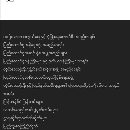
အမျိုးသားကာကွယ်ရေးနှင့်လုံခြုံရေးကောင်စီ အမည်စာရင်း
ပြည်ထောင်စုအစိုးရအဖွဲ့ အမည်စာရင်း
ပြည်ထောင်စုအဆင့် ရုံး၊ အဖွဲ့အစည်းများ
ပြည်ထောင်စုဝန်ကြီးများနှင့် ဒုတိယဝန်ကြီးများစာရင်း
တိုင်းဒေသကြီး/ပြည်နယ်အစိုးရအဖွဲ့ အမည်စာရင်း
ပြည်ထောင်စုအစိုးရသတင်းထုတ်ပြန်ရေးအဖွဲ့
တိုင်းဒေသကြီးနှင့် ပြည်နယ်အစိုးရများ၏ ပြောရေးဆိုခွင့်ပုဂ္ဂိုလ်များ အမည်
စာရင်း
မြန်မာနိုင်ငံ ပြန်တမ်းများ
သတင်းစာရှင်းလင်းပွဲမှတ်တမ်းများ
ဌာနဆိုင်ရာဝက်ဘ်ဆိုက်များ
ပြည်သူ့စာကြည့်တိုက်