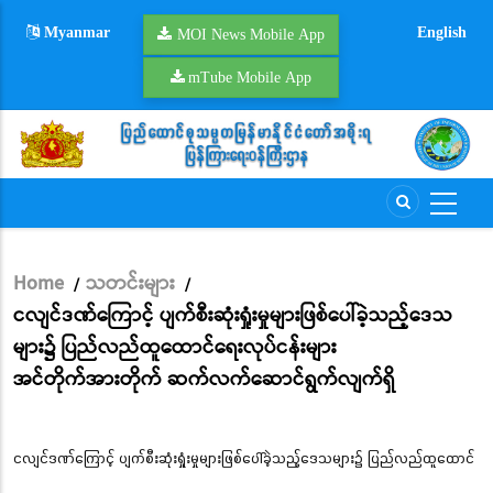
Skip
Myanmar
English
to
MOI News Mobile App
main
mTube Mobile App
content
Home
သတင်းများ
/
/
Breadcrumb
ငလျင်ဒဏ်ကြောင့် ပျက်စီးဆုံးရှုံးမှုများဖြစ်ပေါ်ခဲ့သည့်ဒေသ
များ၌ ပြည်လည်ထူထောင်ရေးလုပ်ငန်းများ
အင်တိုက်အားတိုက် ဆက်လက်ဆောင်ရွက်လျက်ရှိ
ငလျင်ဒဏ်ကြောင့် ပျက်စီးဆုံးရှုံးမှုများဖြစ်ပေါ်ခဲ့သည့်ဒေသများ၌ ပြည်လည်ထူထောင်