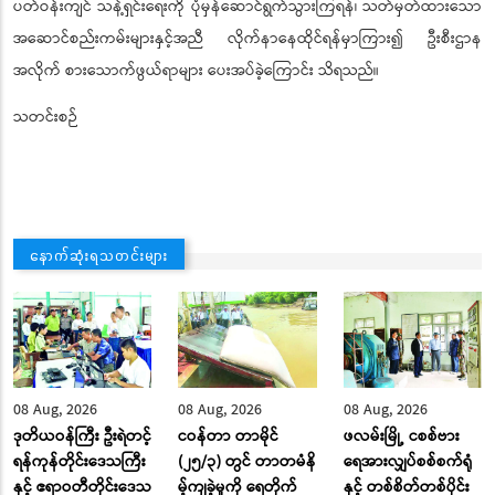
ပတ်ဝန်းကျင် သန့်ရှင်းရေးကို ပုံမှန်ဆောင်ရွက်သွားကြရန်၊ သတ်မှတ်ထားသော
အဆောင်စည်းကမ်းများနှင့်အညီ လိုက်နာနေထိုင်ရန်မှာကြား၍ ဦးစီးဌာန
အလိုက် စားသောက်ဖွယ်ရာများ ပေးအပ်ခဲ့ကြောင်း သိရသည်။
သတင်းစဉ်
နောက်ဆုံးရသတင်းများ
08 Aug, 2026
08 Aug, 2026
08 Aug, 2026
ဒုတိယဝန်ကြီး ဦးရဲတင့်
ငဝန်တာ တာမိုင်
ဖလမ်းမြို့ ငစစ်ဗား
ရန်ကုန်တိုင်းဒေသကြီး
(၂၅/၃) တွင် တာတမံနိ
ရေအားလျှပ်စစ်စက်ရုံ
နှင့် ဧရာဝတီတိုင်းဒေသ
မ့်ကျခဲ့မှုကို ရေတိုက်
နှင့် တစ်စိတ်တစ်ပိုင်း