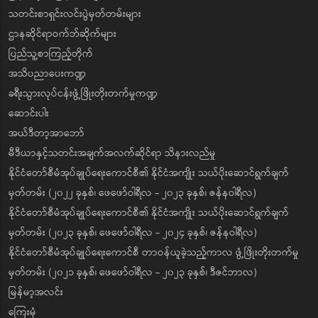
သတင်းစာရှင်းလင်းပွဲမှတ်တမ်းများ
ဌာနဆိုင်ရာဝက်ဘ်ဆိုက်များ
ပြည်သူ့စာကြည့်တိုက်
အသိပညာပေးကဏ္ဍ
ခရီးသွားလုပ်ငန်းဖွံ့ဖြိုးတိုးတက်မှုကဏ္ဍ
ဆောင်းပါး
အယ်ဒီတာ့အာဘော်
မီဒီယာနှင့်သတင်းအချက်အလက်ဆိုင်ရာ သိနားလည်မှု
နိုင်ငံတော်စီမံအုပ်ချုပ်ရေးကောင်စီ၏ နိုင်ငံအကျိုး သယ်ပိုးဆောင်ရွက်ချက်
မှတ်တမ်း (၂၀၂၂ ခုနှစ်၊ ဖေဖော်ဝါရီလ - ၂၀၂၃ ခုနှစ်၊ ဇန်နဝါရီလ)
နိုင်ငံတော်စီမံအုပ်ချုပ်ရေးကောင်စီ၏ နိုင်ငံအကျိုး သယ်ပိုးဆောင်ရွက်ချက်
မှတ်တမ်း (၂၀၂၃ ခုနှစ်၊ ဖေဖော်ဝါရီလ - ၂၀၂၄ ခုနှစ်၊ ဇန်နဝါရီလ)
နိုင်ငံတော်စီမံအုပ်ချုပ်ရေးကောင်စီ တာဝန်ယူခဲ့သည့်ကာလ ဖွံ့ဖြိုးတိုးတက်မှု
မှတ်တမ်း (၂၀၂၁ ခုနှစ်၊ ဖေဖော်ဝါရီလ - ၂၀၂၃ ခုနှစ်၊ ဒီဇင်ဘာလ)
မြန်မာ့အလင်း
ကြေးမုံ