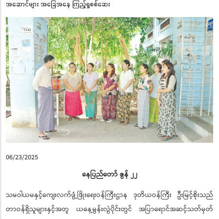
အဆောင်များ အခြေအနေ ကြည့်ရှုစစ်ဆေး
06/23/2025
နေပြည်တော် ဇွန် ၂၂
သမဝါယမနှင့်ကျေးလက်ဖွံ့ဖြိုးရေးဝန်ကြီးဌာန ဒုတိယဝန်ကြီး ဦးမြင့်စိုးသည်
တာဝန်ရှိသူများနှင့်အတူ ယနေ့မွန်းလွဲပိုင်းတွင် အပြာရောင်အဆင့်သတ်မှတ်