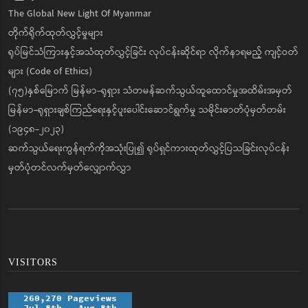
The Global New Light Of Myanmar
တိုက်ရိုက်ထုတ်လွှင့်မှုများ
ရုပ်မြင်သံကြားနှင့်အသံထုတ်လွှင့်ခြင်း လုပ်ငန်းဆိုင်ရာ လိုက်နာရမည့် ကျင့်ဝတ်
များ (Code of Ethics)
(၇၅)နှစ်မြောက် မြန်မာ-ရုရှား သံတမန်ဆက်သွယ်ထူထောင်မှုအထိမ်းအမှတ်
မြန်မာ-ရုရှားချစ်ကြည်ရေးနှင့်ပူးပေါင်းဆောင်ရွက်မှု သမိုင်းဓာတ်ပုံမှတ်တမ်း
(၁၉၄၈-၂၀၂၃)
ဆက်သွယ်ရေးကွန်ရက်ကိုအသုံးပြု၍ ရုပ်ရှင်ကားထုတ်လွှင့်ပြသခြင်းလုပ်ငန်း
မှတ်ပုံတင်လက်မှတ်လျှောက်လွှာ
VISITORS