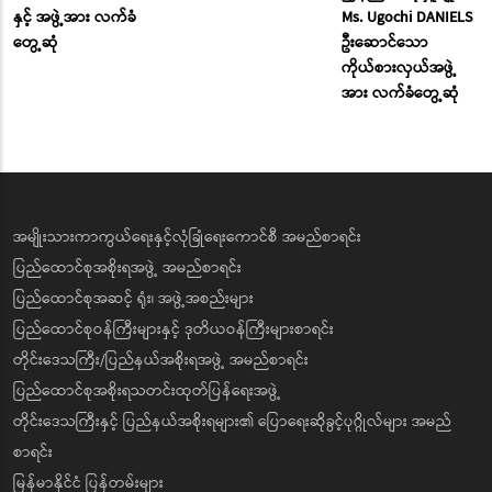
နှင့် အဖွဲ့အား လက်ခံ
Ms. Ugochi DANIELS
တွေ့ဆုံ
ဦးဆောင်သော
ကိုယ်စားလှယ်အဖွဲ့
အား လက်ခံတွေ့ဆုံ
အမျိုးသားကာကွယ်ရေးနှင့်လုံခြုံရေးကောင်စီ အမည်စာရင်း
ပြည်ထောင်စုအစိုးရအဖွဲ့ အမည်စာရင်း
ပြည်ထောင်စုအဆင့် ရုံး၊ အဖွဲ့အစည်းများ
ပြည်ထောင်စုဝန်ကြီးများနှင့် ဒုတိယဝန်ကြီးများစာရင်း
တိုင်းဒေသကြီး/ပြည်နယ်အစိုးရအဖွဲ့ အမည်စာရင်း
ပြည်ထောင်စုအစိုးရသတင်းထုတ်ပြန်ရေးအဖွဲ့
တိုင်းဒေသကြီးနှင့် ပြည်နယ်အစိုးရများ၏ ပြောရေးဆိုခွင့်ပုဂ္ဂိုလ်များ အမည်
စာရင်း
မြန်မာနိုင်ငံ ပြန်တမ်းများ