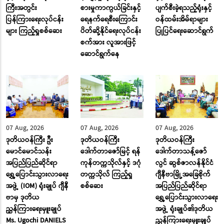
ကြီးအတွင်း
စားမှုကာကွယ်ခြင်းနှင့်
ပျက်စီးခဲ့ရသည့်ရုံးနှင့်
ပြန်ကြားရေးလုပ်ငန်း
ရေနက်ရေစီးကြောင်း
ဝန်ထမ်းအိမ်ရာများ
များ ကြည့်ရှုစစ်ဆေး
ပိတ်ဆို့နိုင်ရေးလုပ်ငန်း
ပြုပြင်ရေးဆောင်ရွက်
စက်အား လူအားဖြင့်
ဆောင်ရွက်နေ
07 Aug, 2026
07 Aug, 2026
07 Aug, 2026
ဒုတိယဝန်ကြီး ဦး
ဒုတိယဝန်ကြီး
ဒုတိယဝန်ကြီး
မောင်မောင်သန်း
ဒေါက်တာဇော်မြင့် ရန်
ဒေါက်တာသန့်ဇော်
အပြည်ပြည်ဆိုင်ရာ
ကုန်တက္ကသိုလ်နှင့် ဒဂုံ
လွင် ဆွစ်ဇာလန်နိုင်ငံ
ရွှေ့ပြောင်းသွားလာရေး
တက္ကသိုလ် ကြည့်ရှု
ဂျီနီဗာမြို့အခြေစိုက်
အဖွဲ့ (IOM) ရုံးချုပ် ဂျီနီ
စစ်ဆေး
အပြည်ပြည်ဆိုင်ရာ
ဗာမှ ဒုတိယ
ရွှေ့ပြောင်းသွားလာရေး
ညွှန်ကြားရေးမှူးချုပ်
အဖွဲ့ ရုံးချုပ်၏ဒုတိယ
Ms. Ugochi DANIELS
ညွှန်ကြားရေးမှူးချုပ်