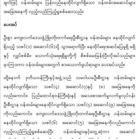
ချက်ဖြင့် ဝန်ထမ်းများ ပြန်လည်နေထိုင်လျက်ရှိသော ဝန်ထမ်းအဆောင်များ
အခြေအနေကို လှည့်လည်ကြည့်ရှုစစ်ဆေးသည်။
ပေးအပ်
ဦးစွာ ကျေးလက်ဒေသဖွံ့ဖြိုးတိုးတက်ရေးဦးစီးဌာန ဝန်ထမ်းများ နေထိုင်လျက်
ရှိသည့် သဇင်(၁) အဆောင်(၆)သို့ သွားရောက်ပြီး နေထိုင်ရေးအဆင်ပြေမှုရှိ မရှိ
နှင့် လျှပ်စစ်မီး၊ သောက်သုံးရေရရှိမှုတို့ကို စိစစ်မေးမြန်းပြီးလိုအပ်သည်များ
မှာကြားကာ ဝန်ထမ်းများအတွက် စားသောက်ဖွယ်ရာများ ပေးအပ်သည်။
ထို့နောက် ဒုတိယဝန်ကြီးနှင့်အဖွဲ့သည် သမဝါယမဦးစီးဌာန ဝန်ထမ်းများ
နေထိုင်လျက်ရှိသော သဇင်(၄) အဆောင်(၇)နှင့် (၈) အခြေအနေကို
လည်းကောင်း၊ ပြည်ထောင်စုဝန်ကြီးရုံးနှင့် အသေးစားစက်မှုလက်မှုလုပ်ငန်း
ဦးစီးဌာန ဝန်ထမ်းများနေထိုင်လျက်ရှိသော သဇင်(၄) အဆောင်(၉) အခြေအနေ
ကိုလည်းကောင်း၊ ကျေးလက်ဒေသဖွံ့ဖြိုးတိုးတက်ရေးဦးစီးဌာန ဝန်ထမ်းများ
နေထိုင်လျက်ရှိသော သဇင်(၆) အဆောင်(၅) အခြေအနေကိုလည်းကောင်း
လှည့်လည်ကြည့်ရှုစစ်ဆေးပြီး ဝန်ထမ်းများနှင့်တွေ့ဆုံကာ အဆောင်