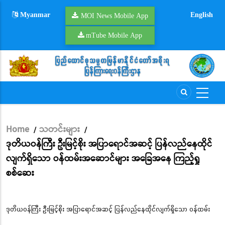
Skip
Myanmar
English
to
MOI News Mobile App
main
mTube Mobile App
content
Home
သတင်းများ
/
/
Breadcrumb
ဒုတိယဝန်ကြီး ဦးမြင့်စိုး အပြာရောင်အဆင့် ပြန်လည်နေထိုင်
လျက်ရှိသော ဝန်ထမ်းအဆောင်များ အခြေအနေ ကြည့်ရှု
စစ်ဆေး
ဒုတိယဝန်ကြီး ဦးမြင့်စိုး အပြာရောင်အဆင့် ပြန်လည်နေထိုင်လျက်ရှိသော ဝန်ထမ်း