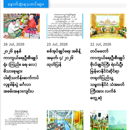
နောက်ဆုံးရသတင်းများ
28 Jul, 2026
23 Jul, 2026
22 Jul, 2026
၂ဝ၂၆ ခုနှစ်
စစ်အုပ်ချုပ်ရေး အမိန့်
တပ်မတော်
ကာကွယ်ရေးဦးစီးချုပ်
အမှတ်၊ ၄/ ၂၀၂၆
ကာကွယ်ရေးဦးစီးချုပ်
ရုံး (ကြည်း၊ ရေ၊ လေ)
ထုတ်ပြန်
ဗိုလ်ချုပ်ကြီး ရဲဝင်းဦး
မိသားစုများ
မြန်မာနိုင်ငံဆိုင်ရာ
ဝါဆိုသင်္ကန်းဆက်ကပ်
တရုတ်ပြည်သူ့
လှူဒါန်းပွဲ မင်္ဂလာ
သမ္မတနိုင်ငံ သံအမတ်
အခမ်းအနားကျင်းပ
ကြီးအား လက်ခံ
တွေ့ဆုံ