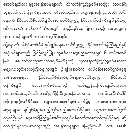
ဆောင်ရွက်ထားရှိမှုအခြေအနေများကို လိုက်လံကြည့်ရှုစစ်ဆေးပြီး တာဝန်ရှိ
သူများ၏ တင်ပြချက်များအပေါ် လိုအပ်သည်များ ဆွေးနွေးမှာကြားသည်။ ယင်း
နောက် နိုင်ငံတော်စီမံအုပ်ချုပ်ရေးကောင်စီဥက္ကဋ္ဌ နိုင်ငံတော်ဝန်ကြီးချုပ်နှင့်အဖွဲ့
ဝင်များသည် ကန်တော်ကြီးအတွင်း ထည့်သွင်းမွေးမြူထားသည့် အလှမွေးငါး
များ၊ ဘဲငန်းများကို အစာကျွေးခဲ့ကြသည်။
ထို့နောက် နိုင်ငံတော်စီမံအုပ်ချုပ်ရေးကောင်စီဥက္ကဋ္ဌ နိုင်ငံတော်ဝန်ကြီးချုပ်နှင့်
အဖွဲ့ဝင်များသည် ပြင်ဦးလွင်မြို့၊ သုမင်္ဂလာဈေး(ညံတောဈေး) ၆ ထပ်အဆင့်
မြင့် ဈေးသစ်တည်ဆောက်ရေးစီမံကိန်းသို့ သွားရောက်ကြည့်ရှုစစ်ဆေးရာ
မန္တလေးတိုင်းဒေသကြီးဝန်ကြီးချုပ် ဦးမျိုးအောင်က လုပ်ငန်းဆောင်ရွက်နေမှု
အခြေအနေများ၊ နိုင်ငံတော်စီမံအုပ်ချုပ်ရေးကောင်စီဥက္ကဋ္ဌ နိုင်ငံတော်
ဝန်ကြီးချုပ် လာရောက်စစ်ဆေးစဉ် လမ်းညွှန်မှာကြားချက်များအား
အကောင်အထည်ဖော်ဆောင်ရွက်ပြီးစီးမှုအခြေအနေများ၊ အထပ်အလိုက်ဆိုင်
ခန်းများဖွင့်လှစ်နိုင်ရေး လျာထားဆောင်ရွက်လျက်ရှိမှု၊ ကလေးကစားကွင်း
နေရာများ၊ ရုပ်ရှင်ရုံများထည့်သွင်းတည်ဆောက်နိုင်ရေး လျာထားဆောင်ရွက်
လျက်ရှိမှုနှင့် နေရောင်ခြည်စွမ်းအင်သုံးလျှပ်စစ်ဓာတ်အားထုတ်လုပ်နိုင်ရေး ဆို
လာပြားများတပ်ဆင်သွားမည့် အခြေအနေများ၊ မြေညီထပ်ရှိ Local Fresh