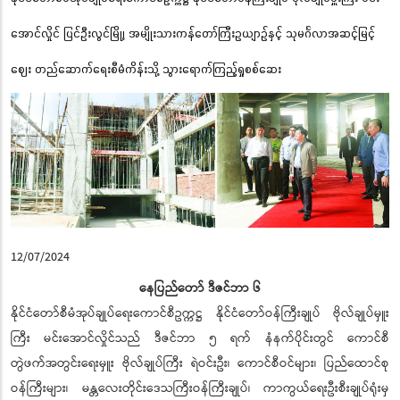
အောင်လှိုင် ပြင်ဦးလွင်မြို့၊ အမျိုးသားကန်တော်ကြီးဥယျာဉ်နှင့် သုမင်္ဂလာအဆင့်မြင့်
ဈေး တည်ဆောက်ရေးစီမံကိန်းသို့ သွားရောက်ကြည့်ရှုစစ်ဆေး
12/07/2024
နေပြည်တော် ဒီဇင်ဘာ ၆
နိုင်ငံတော်စီမံအုပ်ချုပ်ရေးကောင်စီဥက္ကဋ္ဌ နိုင်ငံတော်ဝန်ကြီးချုပ် ဗိုလ်ချုပ်မှူး
ကြီး မင်းအောင်လှိုင်သည် ဒီဇင်ဘာ ၅ ရက် နံနက်ပိုင်းတွင် ကောင်စီ
တွဲဖက်အတွင်းရေးမှူး ဗိုလ်ချုပ်ကြီး ရဲဝင်းဦး၊ ကောင်စီဝင်များ၊ ပြည်ထောင်စု
ဝန်ကြီးများ၊ မန္တလေးတိုင်းဒေသကြီးဝန်ကြီးချုပ်၊ ကာကွယ်ရေးဦးစီးချုပ်ရုံးမှ