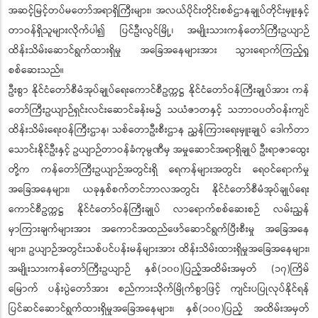
အဆင့်မြင့်တပ်မတော်အရာရှိကြီးများ၊ အလယ်ပိုင်းတိုင်းစစ်ဌာနချုပ်တိုင်းမှူးနှင့်
တာဝန်ရှိသူများလိုက်ပါ၍ ပြင်ဦးလွင်မြို့၊ အမျိုးသားကန်တော်ကြီးဥယျာဉ်
ထိန်းသိမ်းဆောင်ရွက်ထားရှိမှု အခြေအနေများအား သွားရောက်ကြည့်ရှု
စစ်ဆေးသည်။
ဦးစွာ နိုင်ငံတော်စီမံအုပ်ချုပ်ရေးကောင်စီဥက္ကဋ္ဌ နိုင်ငံတော်ဝန်ကြီးချုပ်အား ကန်
တော်ကြီးဥယျာဉ်ရှင်းလင်းဆောင်ခန်းမ၌ သယံဇာတနှင့် သဘာဝပတ်ဝန်းကျင်
ထိန်းသိမ်းရေးဝန်ကြီးဌာန၊ သစ်တောဦးစီးဌာန ညွှန်ကြားရေးမှူးချုပ် ဒေါက်တာ
သောင်းနိုင်ဦးနှင့် ဥယျာဉ်တာဝန်ခံကုမ္ပဏီမှ အမှုဆောင်အရာရှိချုပ် ဦးရာဇာထွေး
တို့က ကန်တော်ကြီးဥယျာဉ်အတွင်းရှိ ရေကန်များအတွင်း ရေဝင်ရောက်မှု
အခြေအနေများ၊ ယခုနှစ်စက်တင်ဘာလအတွင်း နိုင်ငံတော်စီမံအုပ်ချုပ်ရေး
ကောင်စီဥက္ကဋ္ဌ နိုင်ငံတော်ဝန်ကြီးချုပ် လာရောက်စစ်ဆေးစဉ် လမ်းညွှန်
မှာကြားချက်များအား အကောင်အထည်ဖော်ဆောင်ရွက်ပြီးစီးမှု အခြေအနေ
များ၊ ဥယျာဉ်အတွင်းသစ်ပင်ပန်းမန်များအား ထိန်းသိမ်းထားရှိမှုအခြေအနေများ၊
အမျိုးသားကန်တော်ကြီးဥယျာဉ် နှစ်(၁၀၀)ပြည့်အထိမ်းအမှတ် (၁၇)ကြိမ်
မြောက် ပန်းပွဲတော်အား စည်ကားသိုက်မြိုက်စွာဖြင့် ကျင်းပပြုလုပ်နိုင်ရန်
ပြင်ဆင်ဆောင်ရွက်ထားရှိမှုအခြေအနေများ၊ နှစ်(၁၀၀)ပြည့် အထိမ်းအမှတ်