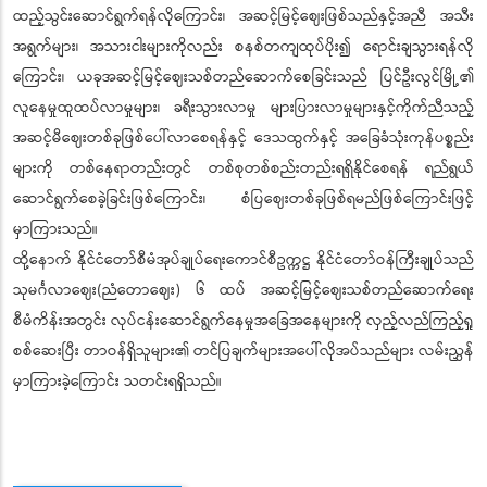
ထည့်သွင်းဆောင်ရွက်ရန်လိုကြောင်း၊ အဆင့်မြင့်ဈေးဖြစ်သည်နှင့်အညီ အသီး
အရွက်များ၊ အသားငါးများကိုလည်း စနစ်တကျထုပ်ပိုး၍ ရောင်းချသွားရန်လို
ကြောင်း၊ ယခုအဆင့်မြင့်ဈေးသစ်တည်ဆောက်စေခြင်းသည် ပြင်ဦးလွင်မြို့၏
လူနေမှုထူထပ်လာမှုများ၊ ခရီးသွားလာမှု များပြားလာမှုများနှင့်ကိုက်ညီသည့်
အဆင့်မီဈေးတစ်ခုဖြစ်ပေါ်လာစေရန်နှင့် ဒေသထွက်နှင့် အခြေခံသုံးကုန်ပစ္စည်း
များကို တစ်နေရာတည်းတွင် တစ်စုတစ်စည်းတည်းရရှိနိုင်စေရန် ရည်ရွယ်
ဆောင်ရွက်စေခဲ့ခြင်းဖြစ်ကြောင်း၊ စံပြဈေးတစ်ခုဖြစ်ရမည်ဖြစ်ကြောင်းဖြင့်
မှာကြားသည်။
ထို့နောက် နိုင်ငံတော်စီမံအုပ်ချုပ်ရေးကောင်စီဥက္ကဋ္ဌ နိုင်ငံတော်ဝန်ကြီးချုပ်သည်
သုမင်္ဂလာဈေး(ညံတောဈေး) ၆ ထပ် အဆင့်မြင့်ဈေးသစ်တည်ဆောက်ရေး
စီမံကိန်းအတွင်း လုပ်ငန်းဆောင်ရွက်နေမှုအခြေအနေများကို လှည့်လည်ကြည့်ရှု
စစ်ဆေးပြီး တာဝန်ရှိသူများ၏ တင်ပြချက်များအပေါ်လိုအပ်သည်များ လမ်းညွှန်
မှာကြားခဲ့ကြောင်း သတင်းရရှိသည်။