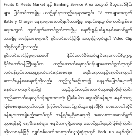
Fruits & Meats Market နှင့် Banking Service Area အတွက် ဗိသုကာဒီဇိုင်း
များ ပြင်ဆင်ထားရှိမှု၊ ယာဉ်ရပ်နားသည့်နေရာအတွင်း EV ကားများအတွက်
Battery Charger နေရာများဆောင်ရွက်ထားရှိမှု၊ ရေဝင်ရေထွက်ကောင်းမွန်စေ
ရေးအတွက် တွက်ချက်ဆောင်ရွက်ထားရှိမှု၊ ရေဆိုးစွန့်ပစ်မှုစနစ်ဆောင်ရွက်
ထားရှိမှု အခြေအနေများကို ရှင်းလင်းတင်ပြပြီး အထူးပြုလုပ်ချက် Video Clip
ကိုဖွင့်လှစ်ပြသသည်။
ရှင်းလင်းတင်ပြမှုများအပေါ် နိုင်ငံတော်စီမံအုပ်ချုပ်ရေးကောင်စီဥက္ကဋ္ဌ
နိုင်ငံတော်ဝန်ကြီးချုပ်က တည်ဆောက်ရေးလုပ်ငန်းများဆောင်ရွက်ရာတွင်
လုပ်ငန်းခွင်ဘေးအန္တရာယ်ကင်းရှင်းစေရေး၊ ရေစီးရေလာနှင့်ရေဝင်ရေထွက်
ကောင်းမွန်စေရေးတို့ကိုလည်း ထည့်သွင်းစဉ်းစား၍ ရေနုတ်မြောင်းများကို
စနစ်တကျတွက်ချက်၍ ထည့်သွင်းတည်ဆောက်သွားရန်လိုကြောင်း၊
တည်ဆောက်ရေးလုပ်ငန်းများအားလုံး ပြီးစီးပါက ဈေးဆိုင်ခန်းများ စနစ်တကျ
ဖြစ်စေရေးအတွက်လည်း ကြပ်မတ်ဆောင်ရွက်သွားရန်လိုပြီး စားသောက်ဆိုင်
ခန်းများထားရှိမည့်အထပ်တွင် သန့်ရှင်းမှုရှိစေရေးကို အလေးထားဆောင်ရွက်
သွားရန်နှင့် ရေ/မီးစနစ်များ စနစ်တကျရှိစေရေး ဆောင်ရွက်ရမည်ဖြစ်ကြောင်း၊
ဆိုလာစနစ်ဖြင့် လျှပ်စစ်ဓာတ်အားထုတ်ယူသုံးစွဲရာတွင် Back up စနစ်ကိုပါ