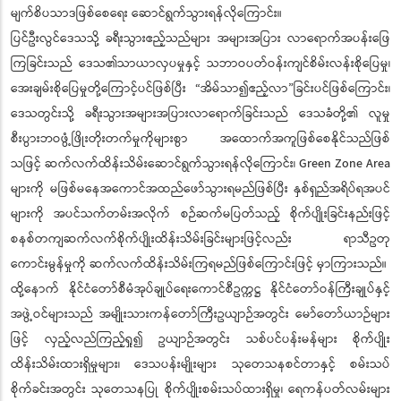
မျက်စိပသာဒဖြစ်စေရေး ဆောင်ရွက်သွားရန်လိုကြောင်း။
ပြင်ဦးလွင်ဒေသသို့ ခရီးသွားဧည့်သည်များ အများအပြား လာရောက်အပန်းဖြေ
ကြခြင်းသည် ဒေသ၏သာယာလှပမှုနှင့် သဘာဝပတ်ဝန်းကျင်စိမ်းလန်းစိုပြေမှု၊
အေးချမ်းစိုပြေမှုတို့ကြောင့်ပင်ဖြစ်ပြီး “အိမ်သာ၍ဧည့်လာ”ခြင်းပင်ဖြစ်ကြောင်း၊
ဒေသတွင်းသို့ ခရီးသွားအများအပြားလာရောက်ခြင်းသည် ဒေသခံတို့၏ လူမှု
စီးပွားဘဝဖွံ့ဖြိုးတိုးတက်မှုကိုများစွာ အထောက်အကူဖြစ်စေနိုင်သည်ဖြစ်
သဖြင့် ဆက်လက်ထိန်းသိမ်းဆောင်ရွက်သွားရန်လိုကြောင်း၊ Green Zone Area
များကို မဖြစ်မနေအကောင်အထည်ဖော်သွားရမည်ဖြစ်ပြီး နှစ်ရှည်အရိပ်ရအပင်
များကို အပင်သက်တမ်းအလိုက် စဉ်ဆက်မပြတ်သည့် စိုက်ပျိုးခြင်းနည်းဖြင့်
စနစ်တကျဆက်လက်စိုက်ပျိုးထိန်းသိမ်းခြင်းများဖြင့်လည်း ရာသီဥတု
ကောင်းမွန်မှုကို ဆက်လက်ထိန်းသိမ်းကြရမည်ဖြစ်ကြောင်းဖြင့် မှာကြားသည်။
ထို့နောက် နိုင်ငံတော်စီမံအုပ်ချုပ်ရေးကောင်စီဥက္ကဋ္ဌ နိုင်ငံတော်ဝန်ကြီးချုပ်နှင့်
အဖွဲ့ဝင်များသည် အမျိုးသားကန်တော်ကြီးဥယျာဉ်အတွင်း မော်တော်ယာဉ်များ
ဖြင့် လှည့်လည်ကြည့်ရှု၍ ဥယျာဉ်အတွင်း သစ်ပင်ပန်းမန်များ စိုက်ပျိုး
ထိန်းသိမ်းထားရှိမှုများ၊ ဒေသပန်းမျိုးများ သုတေသနစင်တာနှင့် စမ်းသပ်
စိုက်ခင်းအတွင်း သုတေသနပြု စိုက်ပျိုးစမ်းသပ်ထားရှိမှု၊ ရေကန်ပတ်လမ်းများ