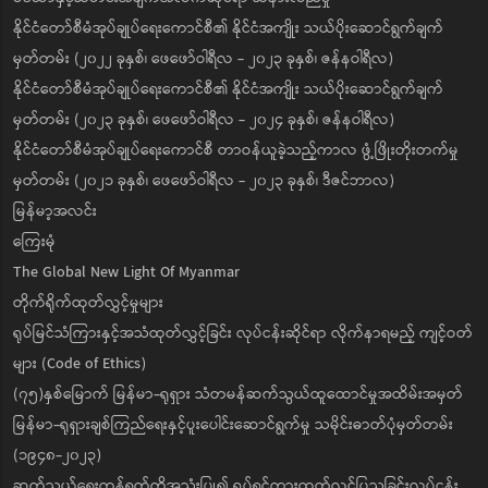
နိုင်ငံတော်စီမံအုပ်ချုပ်ရေးကောင်စီ၏ နိုင်ငံအကျိုး သယ်ပိုးဆောင်ရွက်ချက်
မှတ်တမ်း (၂၀၂၂ ခုနှစ်၊ ဖေဖော်ဝါရီလ - ၂၀၂၃ ခုနှစ်၊ ဇန်နဝါရီလ)
နိုင်ငံတော်စီမံအုပ်ချုပ်ရေးကောင်စီ၏ နိုင်ငံအကျိုး သယ်ပိုးဆောင်ရွက်ချက်
မှတ်တမ်း (၂၀၂၃ ခုနှစ်၊ ဖေဖော်ဝါရီလ - ၂၀၂၄ ခုနှစ်၊ ဇန်နဝါရီလ)
နိုင်ငံတော်စီမံအုပ်ချုပ်ရေးကောင်စီ တာဝန်ယူခဲ့သည့်ကာလ ဖွံ့ဖြိုးတိုးတက်မှု
မှတ်တမ်း (၂၀၂၁ ခုနှစ်၊ ဖေဖော်ဝါရီလ - ၂၀၂၃ ခုနှစ်၊ ဒီဇင်ဘာလ)
မြန်မာ့အလင်း
ကြေးမုံ
The Global New Light Of Myanmar
တိုက်ရိုက်ထုတ်လွှင့်မှုများ
ရုပ်မြင်သံကြားနှင့်အသံထုတ်လွှင့်ခြင်း လုပ်ငန်းဆိုင်ရာ လိုက်နာရမည့် ကျင့်ဝတ်
များ (Code of Ethics)
(၇၅)နှစ်မြောက် မြန်မာ-ရုရှား သံတမန်ဆက်သွယ်ထူထောင်မှုအထိမ်းအမှတ်
မြန်မာ-ရုရှားချစ်ကြည်ရေးနှင့်ပူးပေါင်းဆောင်ရွက်မှု သမိုင်းဓာတ်ပုံမှတ်တမ်း
(၁၉၄၈-၂၀၂၃)
ဆက်သွယ်ရေးကွန်ရက်ကိုအသုံးပြု၍ ရုပ်ရှင်ကားထုတ်လွှင့်ပြသခြင်းလုပ်ငန်း