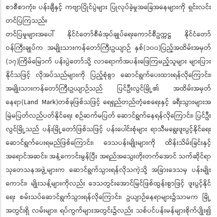
စာစီစာကုံး၊ ပန်းချီနှင့် ကဗျာပြိုင်ပွဲများ ပြုလုပ်ခဲ့မှုအခြေအနေများကို ရှင်းလင်း
တင်ပြကြသည်။
တင်ပြမှုများအပေါ် နိုင်ငံတော်စီမံအုပ်ချုပ်ရေးကောင်စီဥက္ကဋ္ဌ နိုင်ငံတော်
ဝန်ကြီးချုပ်က အမျိုးသားကန်တော်ကြီးဥယျာဉ် နှစ်(၁၀၀)ပြည့်အထိမ်းအမှတ်
(၁၇)ကြိမ်မြောက် ပန်းပွဲတော်သို့ လာရောက်အပန်းဖြေကြမည့်သူများ များပြား
နိုင်သဖြင့် လိုအပ်သည်များကို ပြည့်စုံစွာ ဆောင်ရွက်ပေးထားရန်လိုကြောင်း၊
အမျိုးသားကန်တော်ကြီးဥယျာဉ်သည် ပြင်ဦးလွင်မြို့၏ အထိမ်းအမှတ်
နေရာ(Land Mark)တစ်ခုဖြစ်သဖြင့် ရေရှည်တည်တံ့စေရေးနှင့် ခရီးသွားများအ
မြဲမပြတ်လည်ပတ်နိုင်ရေး စဉ်ဆက်မပြတ် ဆောင်ရွက်နေရန်လိုကြောင်း၊ ပြင်ဦး
လွင်မြို့သည် ပန်းမြို့တော်ဖြစ်သဖြင့် ပန်းပေါင်းစုံများ ရာသီမရွေးဖူးပွင့်နိုင်ရေး
ဆောင်ရွက်ပေးရမည်ဖြစ်ကြောင်း၊ ဒေသပန်းမျိုးများကို ထိန်းသိမ်းခြင်းနှင့်
အရောင်အဆင်း၊ အနံ့ကောင်းမွန်ပြီး အရည်အသွေးတိုးတက်အောင် သက်ဆိုင်ရာ
သုတေသနအဖွဲ့များက ဆောင်ရွက်သွားရန်လိုသကဲ့သို့ အခြားဒေသမှ ပန်းမျိုး
ကောင်း၊ မျိုးသန့်များကိုလည်း ဒေသတွင်းအောင်မြင်ဖြစ်ထွန်းစွာဖြင့် ဖူးပွင့်နိုင်
ရေး စမ်းသပ်ဆောင်ရွက်သွားရန်လိုကြောင်း၊ ဥယျာဉ်နေရာများ၌သာမက မြို့
အတွင်းရှိ လမ်းများ၊ ရပ်ကွက်များအတွင်း၌လည်း သစ်ပင်ပန်းမန်များစိုက်ပျိုး၍