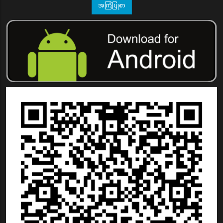
အကြံပြုစာ