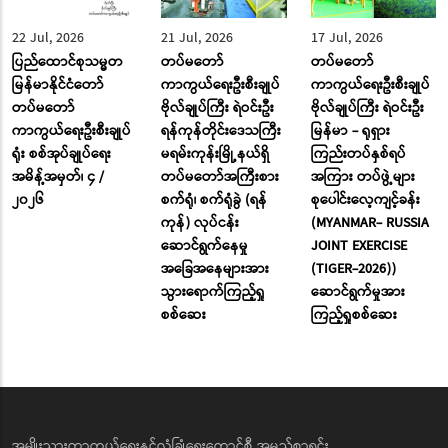
22 Jul, 2026
21 Jul, 2026
17 Jul, 2026
ပြည်ထောင်စုသမ္မတ
တပ်မတော်
တပ်မတော်
မြန်မာနိုင်ငံတော်
ကာကွယ်ရေးဦးစီးချုပ်
ကာကွယ်ရေးဦးစီးချုပ်
တပ်မတော်
ဗိုလ်ချုပ်ကြီး ရဲဝင်းဦး
ဗိုလ်ချုပ်ကြီး ရဲဝင်းဦး
ကာကွယ်ရေးဦးစီးချုပ်
ရန်ကုန်တိုင်းဒေသကြီး
မြန်မာ - ရုရှား
ရုံး စစ်အုပ်ချုပ်ရေး
မရမ်းကုန်းမြို့နယ်ရှိ
ကြည်းတပ်နှစ်ရပ်
အမိန့်အမှတ်၊ ၄ /
တပ်မတော်အကြီးစား
အကြား တပ်ဖွဲ့များ
၂၀၂၆
စက်ရုံ၊ စက်ရုံခွဲ (ရန်
စုပေါင်းလေ့ကျင့်ခန်း
ကုန်) လုပ်ငန်း
(MYANMAR- RUSSIA
ဆောင်ရွက်နေမှု
JOINT EXERCISE
အခြေအနေများအား
(TIGER-2026))
သွားရောက်ကြည့်ရှု
ဆောင်ရွက်မှုအား
စစ်ဆေး
ကြည့်ရှုစစ်ဆေး
အမျိုးသားကာကွယ်ရေးနှင့်လုံခြုံရေးကောင်စီ အမည်စာရင်း