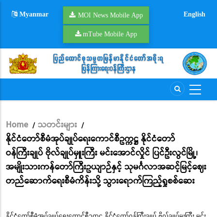
Skip
Myanmar
English
to
MOI News Mobile App
main
mTube Mobile App
content
Home
သတင်းများ
/
/
Breadcrumb
နိုင်ငံတော်စီမံအုပ်ချုပ်ရေးကောင်စီဥက္ကဋ္ဌ နိုင်ငံတော်
ဝန်ကြီးချုပ် ဗိုလ်ချုပ်မှူးကြီး မင်းအောင်လှိုင် ပြင်ဦးလွင်မြို့၊
အမျိုးသားကန်တော်ကြီးဥယျာဉ်နှင့် သုမင်္ဂလာအဆင့်မြင့်ဈေး
တည်ဆောက်ရေးစီမံကိန်းသို့ သွားရောက်ကြည့်ရှုစစ်ဆေး
နိုင်ငံတော်စီမံအုပ်ချုပ်ရေးကောင်စီဥက္ကဋ္ဌ နိုင်ငံတော်ဝန်ကြီးချုပ် ဗိုလ်ချုပ်မှူးကြီး မင်း