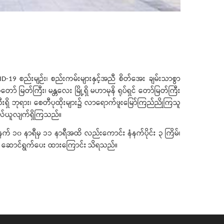
စည်းမျဉ်း၊
စည်းကမ်းများနှင့်အညီ
စိတ်အေး ချမ်းသာစွာ
ID-19
တီတော်
မြတ်ကြီး၊
မန္တလေး မြို့ရှိ
မဟာမုနိ ရုပ်ရှင် တော်မြတ်ကြီး
ရှိ
ဘုရား၊
စေတီပုထိုးများ၌
လာရောက်ဖူးမြော်ကြည်ညိုကြသူ
ိုလ်ယူလျက်ရှိကြသည်။
ံနက်
၁၀
နာရီမှ
၁၁
နာရီအထိ
လည်းကောင်း
နံနက်ပိုင်း
၃
ကြိမ်၊
ဆောင်ရွက်ပေး ထားကြောင်း
သိရသည်။