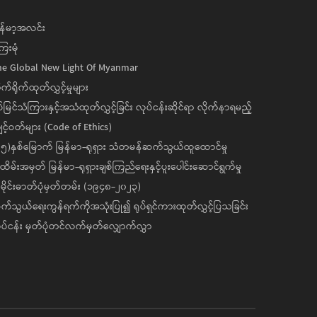
န်မာ့အလင်း
ေးမုံ
he Global New Light Of Myanmar
ုက်ရိုက်ထုတ်လွှင့်မှုများ
ပ်မြင်သံကြားနှင့်အသံထုတ်လွှင့်ခြင်း လုပ်ငန်းဆိုင်ရာ လိုက်နာရမည့်
င့်ဝတ်များ (Code of Ethics)
၅)နှစ်မြောက် မြန်မာ-ရုရှား သံတမန်ဆက်သွယ်ထူထောင်မှု
ိမ်းအမှတ် မြန်မာ-ရုရှားချစ်ကြည်ရေးနှင့်ပူးပေါင်းဆောင်ရွက်မှု
ိုင်းဓာတ်ပုံမှတ်တမ်း (၁၉၄၈-၂၀၂၃)
်သွယ်ရေးကွန်ရက်ကိုအသုံးပြု၍ ရုပ်ရှင်ကားထုတ်လွှင့်ပြသခြင်း
ပ်ငန်း မှတ်ပုံတင်လက်မှတ်လျှောက်လွှာ