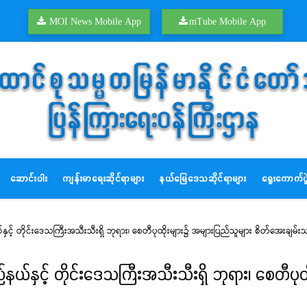
MOI News Mobile App
mTube Mobile App
ဆောင်းပါး
ကျန်းမာရေးဆိုင်ရာများ
နယ်မြေဒေသဆိုင်ရာများ
ရွေးကောက်ပွဲ
နှင့် တိုင်းဒေသကြီးအသီးသီးရှိ ဘုရား၊ စေတီပုထိုးများ၌ အများပြည်သူများ စိတ်အေးချမ်
နယ်နှင့် တိုင်းဒေသကြီးအသီးသီးရှိ ဘုရား၊ စေတီပုထ