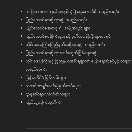
အမျိုးသားကာကွယ်ရေးနှင့်လုံခြုံရေးကောင်စီ အမည်စာရင်း
ပြည်ထောင်စုအစိုးရအဖွဲ့ အမည်စာရင်း
ပြည်ထောင်စုအဆင့် ရုံး၊ အဖွဲ့အစည်းများ
ပြည်ထောင်စုဝန်ကြီးများနှင့် ဒုတိယဝန်ကြီးများစာရင်း
တိုင်းဒေသကြီး/ပြည်နယ်အစိုးရအဖွဲ့ အမည်စာရင်း
ပြည်ထောင်စုအစိုးရသတင်းထုတ်ပြန်ရေးအဖွဲ့
တိုင်းဒေသကြီးနှင့် ပြည်နယ်အစိုးရများ၏ ပြောရေးဆိုခွင့်ပုဂ္ဂိုလ်များ
အမည်စာရင်း
မြန်မာနိုင်ငံ ပြန်တမ်းများ
သတင်းစာရှင်းလင်းပွဲမှတ်တမ်းများ
ဌာနဆိုင်ရာဝက်ဘ်ဆိုက်များ
ပြည်သူ့စာကြည့်တိုက်