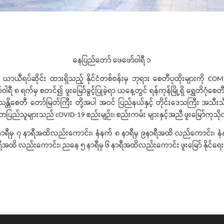
နေပြည်တော်
ဖေဖော်ဝါရီ
၁
ယာယီရပ်ဆိုင်း ထားရှိသည့်
နိုင်ငံတစ်ဝန်းမှ
ဘုရား
စေတီပုထိုးများကို
COM
ဝါရီ
၈
ရက်မှ
စတင်၍ ဖူးမြော်ခွင့်ပြုခဲ့ရာ
ယနေ့တွင်
ရန်ကုန်မြို့ရှိ
ရွှေတိဂုံစေ
သန္တိစေတီ တော်မြတ်ကြီး တို့အပါ အဝင်
ပြည်နယ်နှင့်
တိုင်းဒေသကြီး
အသီးသီး
ိဘပြည်သူများသည်
စည်းမျဉ်း၊
စည်းကမ်း များနှင့်အညီ
ဖူးမြော်ကုသ
cOVID-19
ာရီမှ
၇
နာရီအထိလည်းကောင်း၊
နံနက်
၈
နာရီမှ
၉နာရီအထိ
လည်ကောင်း၊
န
ရီအထိ
လည်းကောင်း၊
ညနေ
၅
နာရီမှ
၆
နာရီအထိလည်းကောင်း
ဖူးမြော်
နိုင်ရေး