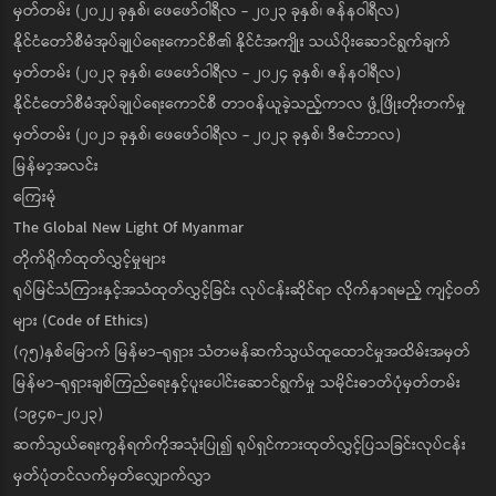
မှတ်တမ်း (၂၀၂၂ ခုနှစ်၊ ဖေဖော်ဝါရီလ - ၂၀၂၃ ခုနှစ်၊ ဇန်နဝါရီလ)
နိုင်ငံတော်စီမံအုပ်ချုပ်ရေးကောင်စီ၏ နိုင်ငံအကျိုး သယ်ပိုးဆောင်ရွက်ချက်
မှတ်တမ်း (၂၀၂၃ ခုနှစ်၊ ဖေဖော်ဝါရီလ - ၂၀၂၄ ခုနှစ်၊ ဇန်နဝါရီလ)
နိုင်ငံတော်စီမံအုပ်ချုပ်ရေးကောင်စီ တာဝန်ယူခဲ့သည့်ကာလ ဖွံ့ဖြိုးတိုးတက်မှု
မှတ်တမ်း (၂၀၂၁ ခုနှစ်၊ ဖေဖော်ဝါရီလ - ၂၀၂၃ ခုနှစ်၊ ဒီဇင်ဘာလ)
မြန်မာ့အလင်း
ကြေးမုံ
The Global New Light Of Myanmar
တိုက်ရိုက်ထုတ်လွှင့်မှုများ
ရုပ်မြင်သံကြားနှင့်အသံထုတ်လွှင့်ခြင်း လုပ်ငန်းဆိုင်ရာ လိုက်နာရမည့် ကျင့်ဝတ်
များ (Code of Ethics)
(၇၅)နှစ်မြောက် မြန်မာ-ရုရှား သံတမန်ဆက်သွယ်ထူထောင်မှုအထိမ်းအမှတ်
မြန်မာ-ရုရှားချစ်ကြည်ရေးနှင့်ပူးပေါင်းဆောင်ရွက်မှု သမိုင်းဓာတ်ပုံမှတ်တမ်း
(၁၉၄၈-၂၀၂၃)
ဆက်သွယ်ရေးကွန်ရက်ကိုအသုံးပြု၍ ရုပ်ရှင်ကားထုတ်လွှင့်ပြသခြင်းလုပ်ငန်း
မှတ်ပုံတင်လက်မှတ်လျှောက်လွှာ