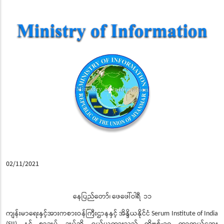
02/11/2021
နေပြည်တော်၊
ဖေဖေါ်ဝါရီ
၁၁
ကျန်းမာရေးနှင့်အားကစားဝန်ကြီးဌာနနှင့်
အိန္ဒိယနိုင်ငံ
Serum Institute of India
နှင့်
စာချုပ် ချုပ်ဆို ဝယ်ယူထားသည့်
ကိုဗစ်
၁၉
ကာကွယ်ဆေး