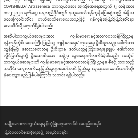
(SII)
-
ကာကွယ်ဆေး
အကြိမ်အရေအတွက်
၂
သန်းအား
COVISHIELD/ Astrazeneca
(
)
၁၁
၂
၂၀၂၁
ရက်နေ့၊
နေ့လည်ပိုင်းတွင်
နယူးဒေလီ
ရန်ကုန်ပြေးဆွဲသည့်
အိန္ဒိယ
-
-
-
လေကြောင်းလိုင်း
ကယ်ဆယ်ရေးလေယာဉ်ဖြင့်
ရန်ကုန်အပြည်ပြည်ဆိုင်ရာ
လေဆိပ်သို့
ရောက်ရှိခဲ့ပါသည်။
အဆိုပါကာကွယ်ဆေးများအား
ကျန်းမာရေးနှင့်အားကစားဝန်ကြီးဌာန၊
ရန်ကုန်တိုင်း
ဒေသကြီး
ပြည်သူ့ ကျန်းမာရေး
ကုသရေး ဦးစီးဌာနမှူး
ဒေါက်တာ
/
ထွန်းမြင့်၊
ဆေးသုတေသန
ဦးစီးဌာန
ဒုတိယညွှန်ကြားရေးမှူးချုပ်
ဒေါက်တာ
လှိုင်မြတ်သူတို့
ဦးဆောင်သော အဖွဲ့မှ
သွားရောက်လက်ခံခဲ့ပါသည်။
အဆိုပါ
ကာကွယ်ဆေးများကို
ကျန်းမာရေးနှင့်အားကစားဝန်ကြီး
ဌာနမှ
စီစဉ် ထားသည့်
အတိုင်း
ကျေးလက်နေပြည်သူများအပါအဝင်
ပြည်သူ လူထုအား
ဆက်လက်ထိုး
နှံပေးသွားမည်ဖြစ်ပါကြောင်း
သတင်း ရရှိပါသည်။
အမျိုးသားကာကွယ်ရေးနှင့်လုံခြုံရေးကောင်စီ အမည်စာရင်း
ပြည်ထောင်စုအစိုးရအဖွဲ့ အမည်စာရင်း