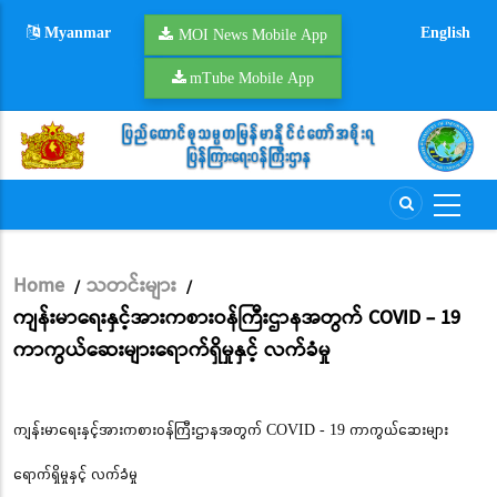
Skip
Myanmar
English
to
MOI News Mobile App
main
mTube Mobile App
content
Home
သတင်းများ
/
/
Breadcrumb
ကျန်းမာရေးနှင့်အားကစားဝန်ကြီးဌာနအတွက် COVID - 19
ကာကွယ်ဆေးများရောက်ရှိမှုနှင့် လက်ခံမှု
ကျန်းမာရေးနှင့်အားကစားဝန်ကြီးဌာနအတွက် COVID - 19 ကာကွယ်ဆေးများ
ရောက်ရှိမှုနှင့် လက်ခံမှု