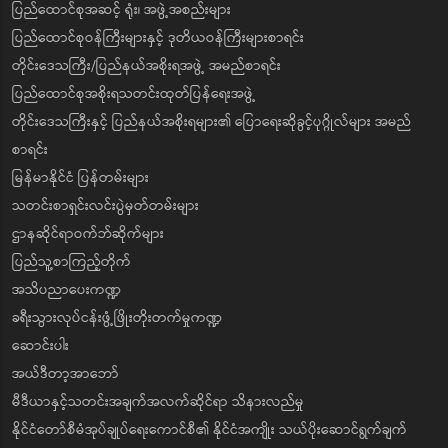
ပြည်ထောင်စုအဆင့် ရုံး၊ အဖွဲ့အစည်းများ
ပြည်ထောင်စုဝန်ကြီးများနှင့် ဒုတိယဝန်ကြီးများစာရင်း
တိုင်းဒေသကြီး/ပြည်နယ်အစိုးရအဖွဲ့ အမည်စာရင်း
ပြည်ထောင်စုအစိုးရသတင်းထုတ်ပြန်ရေးအဖွဲ့
တိုင်းဒေသကြီးနှင့် ပြည်နယ်အစိုးရများ၏ ပြောရေးဆိုခွင့်ပုဂ္ဂိုလ်များ အမည်
စာရင်း
မြန်မာနိုင်ငံ ပြန်တမ်းများ
သတင်းစာရှင်းလင်းပွဲမှတ်တမ်းများ
ဌာနဆိုင်ရာဝက်ဘ်ဆိုက်များ
ပြည်သူ့စာကြည့်တိုက်
အသိပညာပေးကဏ္ဍ
ခရီးသွားလုပ်ငန်းဖွံ့ဖြိုးတိုးတက်မှုကဏ္ဍ
ဆောင်းပါး
အယ်ဒီတာ့အာဘော်
မီဒီယာနှင့်သတင်းအချက်အလက်ဆိုင်ရာ သိနားလည်မှု
နိုင်ငံတော်စီမံအုပ်ချုပ်ရေးကောင်စီ၏ နိုင်ငံအကျိုး သယ်ပိုးဆောင်ရွက်ချက်