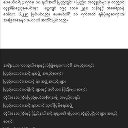
ဖေဖော်ဝါရီ ၄ ရက်မှ ၁၀ ရက်အထိ ပြည်တွင်း / ပြည်ပ အလှူရှင်များမှ ထည့်ဝင်
လှူဒါန်းငွေစုစုပေါင်းမှာ ငွေကျပ် ၁၉၄ ဒသမ ၂၉၈ သန်းနှင့် အမေရိကန်
ဒေါ်လာ ၆,၂၂၅ ဖြစ်ပါသည်။ ဖေဖော်ဝါရီ ၁၀ ရက်အထိ ရန်ပုံငွေစာရင်း၏
အခြေအနေမှာ ဇယားပါ အတိုင်းဖြစ်သည်-
အမျိုးသားကာကွယ်ရေးနှင့်လုံခြုံရေးကောင်စီ အမည်စာရင်း
ပြည်ထောင်စုအစိုးရအဖွဲ့ အမည်စာရင်း
ပြည်ထောင်စုအဆင့် ရုံး၊ အဖွဲ့အစည်းများ
ပြည်ထောင်စုဝန်ကြီးများနှင့် ဒုတိယဝန်ကြီးများစာရင်း
တိုင်းဒေသကြီး/ပြည်နယ်အစိုးရအဖွဲ့ အမည်စာရင်း
ပြည်ထောင်စုအစိုးရသတင်းထုတ်ပြန်ရေးအဖွဲ့
တိုင်းဒေသကြီးနှင့် ပြည်နယ်အစိုးရများ၏ ပြောရေးဆိုခွင့်ပုဂ္ဂိုလ်များ အမည်
စာရင်း