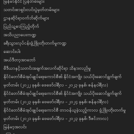
မြန်မာနိုင်ငံ ပြန်တမ်းများ
သတင်းစာရှင်းလင်းပွဲမှတ်တမ်းများ
ဌာနဆိုင်ရာဝက်ဘ်ဆိုက်များ
ပြည်သူ့စာကြည့်တိုက်
အသိပညာပေးကဏ္ဍ
ခရီးသွားလုပ်ငန်းဖွံ့ဖြိုးတိုးတက်မှုကဏ္ဍ
ဆောင်းပါး
အယ်ဒီတာ့အာဘော်
မီဒီယာနှင့်သတင်းအချက်အလက်ဆိုင်ရာ သိနားလည်မှု
နိုင်ငံတော်စီမံအုပ်ချုပ်ရေးကောင်စီ၏ နိုင်ငံအကျိုး သယ်ပိုးဆောင်ရွက်ချက်
မှတ်တမ်း (၂၀၂၂ ခုနှစ်၊ ဖေဖော်ဝါရီလ - ၂၀၂၃ ခုနှစ်၊ ဇန်နဝါရီလ)
နိုင်ငံတော်စီမံအုပ်ချုပ်ရေးကောင်စီ၏ နိုင်ငံအကျိုး သယ်ပိုးဆောင်ရွက်ချက်
မှတ်တမ်း (၂၀၂၃ ခုနှစ်၊ ဖေဖော်ဝါရီလ - ၂၀၂၄ ခုနှစ်၊ ဇန်နဝါရီလ)
နိုင်ငံတော်စီမံအုပ်ချုပ်ရေးကောင်စီ တာဝန်ယူခဲ့သည့်ကာလ ဖွံ့ဖြိုးတိုးတက်မှု
မှတ်တမ်း (၂၀၂၁ ခုနှစ်၊ ဖေဖော်ဝါရီလ - ၂၀၂၃ ခုနှစ်၊ ဒီဇင်ဘာလ)
မြန်မာ့အလင်း