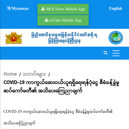
Skip
Myanmar
English
to
MOI News Mobile App
main
mTube Mobile App
content
Home
သတင်းများ
/
/
Breadcrumb
COVID-19 ကာကွယ်ဆေးဝယ်ယူရရှိရေးရန်ပုံငွေ စီမံခန့်ခွဲမှု
ဆပ်ကော်မတီ၏ အသိပေးကြေညာချက်
COVID-19 ကာကွယ်ဆေးဝယ်ယူရရှိရေးရန်ပုံငွေ စီမံခန့်ခွဲမှုဆပ်ကော်မတီ၏
အသိပေးကြေညာချက်