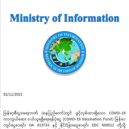
02/11/2021
မြန်မာ့စီးပွားရေးဘဏ် (နေပြည်တော်)တွင် ဖွင့်လှစ်ထားရှိသော COVID-19
ကာကွယ်ဆေး ဝယ်ယူရရှိရေးရန်ပုံငွေ (COVID-19 Vaccination Fund) မြန်မာ
ကျပ်ငွေစာရင်း OA 013733 နှင့် နိုင်ငံခြားငွေစာရင်း EDC 600012 တို့သို့