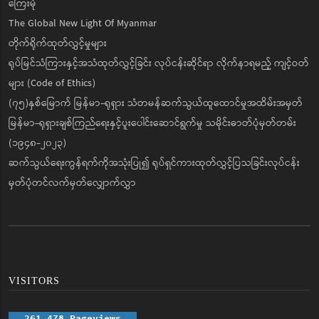
ကြေးမုံ
The Global New Light Of Myanmar
တိုက်ရိုက်ထုတ်လွှင့်မှုများ
ရုပ်မြင်သံကြားနှင့်အသံထုတ်လွှင့်ခြင်း လုပ်ငန်းဆိုင်ရာ လိုက်နာရမည့် ကျင့်ဝတ်
များ (Code of Ethics)
(၇၅)နှစ်မြောက် မြန်မာ-ရုရှား သံတမန်ဆက်သွယ်ထူထောင်မှုအထိမ်းအမှတ်
မြန်မာ-ရုရှားချစ်ကြည်ရေးနှင့်ပူးပေါင်းဆောင်ရွက်မှု သမိုင်းဓာတ်ပုံမှတ်တမ်း
(၁၉၄၈-၂၀၂၃)
ဆက်သွယ်ရေးကွန်ရက်ကိုအသုံးပြု၍ ရုပ်ရှင်ကားထုတ်လွှင့်ပြသခြင်းလုပ်ငန်း
မှတ်ပုံတင်လက်မှတ်လျှောက်လွှာ
VISITORS